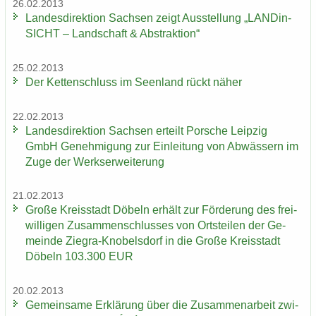
26.02.2013
Lan­des­di­rek­ti­on Sach­sen zeigt Aus­stel­lung „LAN­Din­
SICHT – Land­schaft & Abs­trak­ti­on“
25.02.2013
Der Ket­ten­schluss im Se­en­land rückt näher
22.02.2013
Lan­des­di­rek­ti­on Sach­sen er­teilt Por­sche Leip­zig
GmbH Ge­neh­mi­gung zur Ein­lei­tung von Ab­wäs­sern im
Zuge der Werks­er­wei­te­rung
21.02.2013
Große Kreis­stadt Dö­beln er­hält zur För­de­rung des frei­
wil­li­gen Zu­sam­men­schlus­ses von Orts­tei­len der Ge­
mein­de Ziegra-​Knobelsdorf in die Große Kreis­stadt
Dö­beln 103.300 EUR
20.02.2013
Ge­mein­sa­me Er­klä­rung über die Zu­sam­men­ar­beit zwi­