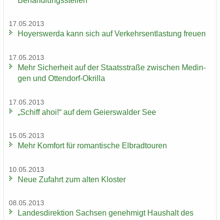
Be­hand­lungs­stel­len
17.05.2013
Ho­yers­wer­da kann sich auf Ver­kehrs­ent­las­tung freu­en
17.05.2013
Mehr Si­cher­heit auf der Staats­stra­ße zwi­schen Me­din­
gen und Ottendorf-​Okrilla
17.05.2013
„Schiff ahoi!“ auf dem Gei­ers­wal­der See
15.05.2013
Mehr Kom­fort für ro­man­ti­sche El­brad­tou­ren
10.05.2013
Neue Zu­fahrt zum alten Klos­ter
08.05.2013
Lan­des­di­rek­ti­on Sach­sen ge­neh­migt Haus­halt des