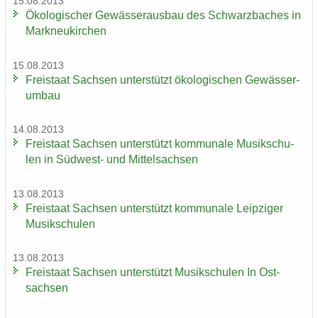
15.08.2013
Öko­lo­gi­scher Ge­wäs­ser­aus­bau des Schwarz­ba­ches in
Mark­neu­kir­chen
15.08.2013
Frei­staat Sach­sen un­ter­stützt öko­lo­gi­schen Ge­wäs­ser­
um­bau
14.08.2013
Frei­staat Sach­sen un­ter­stützt kom­mu­na­le Mu­sik­schu­
len in Südwest-​ und Mit­tel­sach­sen
13.08.2013
Frei­staat Sach­sen un­ter­stützt kom­mu­na­le Leip­zi­ger
Mu­sik­schu­len
13.08.2013
Frei­staat Sach­sen un­ter­stützt Mu­sik­schu­len In Ost­
sach­sen