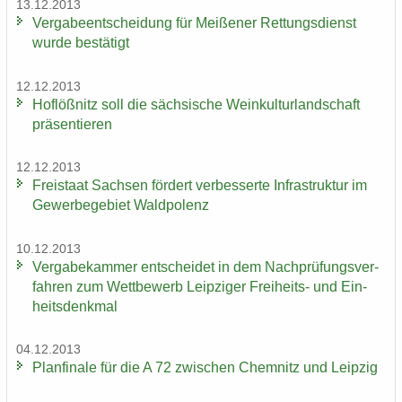
13.12.2013
Ver­ga­be­ent­schei­dung für Mei­ße­ner Ret­tungs­dienst
wurde be­stä­tigt
12.12.2013
Hof­löß­nitz soll die säch­si­sche Wein­kul­tur­land­schaft
prä­sen­tie­ren
12.12.2013
Frei­staat Sach­sen för­dert ver­bes­ser­te In­fra­struk­tur im
Ge­wer­be­ge­biet Wald­po­lenz
10.12.2013
Ver­ga­be­kam­mer ent­schei­det in dem Nach­prü­fungs­ver­
fah­ren zum Wett­be­werb Leip­zi­ger Freiheits-​ und Ein­
heits­denk­mal
04.12.2013
Plan­fi­na­le für die A 72 zwi­schen Chem­nitz und Leip­zig