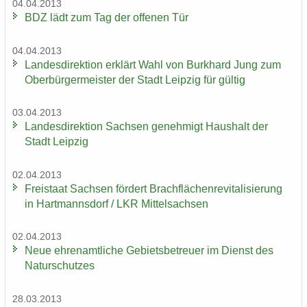
04.04.2013
BDZ lädt zum Tag der of­fe­nen Tür
04.04.2013
Lan­des­di­rek­ti­on er­klärt Wahl von Burk­hard Jung zum
Ober­bür­ger­meis­ter der Stadt Leip­zig für gül­tig
03.04.2013
Lan­des­di­rek­ti­on Sach­sen ge­neh­migt Haus­halt der
Stadt Leip­zig
02.04.2013
Frei­staat Sach­sen för­dert Brach­flä­chen­re­vi­ta­li­sie­rung
in Hart­manns­dorf / LKR Mit­tel­sach­sen
02.04.2013
Neue eh­ren­amt­li­che Ge­biets­be­treu­er im Dienst des
Na­tur­schut­zes
28.03.2013