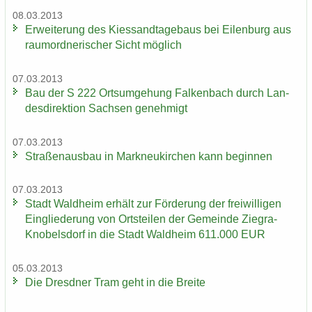
08.03.2013
Er­wei­te­rung des Kies­sand­ta­ge­baus bei Ei­len­burg aus
raum­ord­ne­ri­scher Sicht mög­lich
07.03.2013
Bau der S 222 Orts­um­ge­hung Fal­ken­bach durch Lan­
des­di­rek­ti­on Sach­sen ge­neh­migt
07.03.2013
Stra­ßen­aus­bau in Mark­neu­kir­chen kann be­gin­nen
07.03.2013
Stadt Wald­heim er­hält zur För­de­rung der frei­wil­li­gen
Ein­glie­de­rung von Orts­tei­len der Ge­mein­de Ziegra-​
Knobelsdorf in die Stadt Wald­heim 611.000 EUR
05.03.2013
Die Dresd­ner Tram geht in die Brei­te