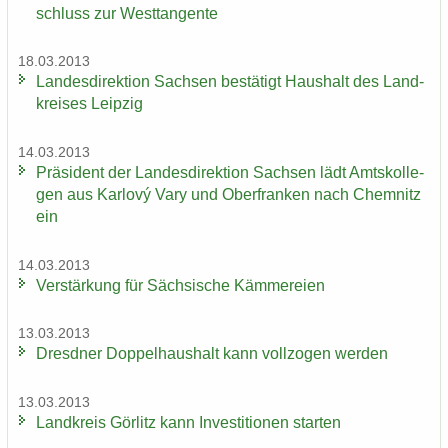
schluss zur West­tan­gen­te
18.03.2013
Lan­des­di­rek­ti­on Sach­sen be­stä­tigt Haus­halt des Land­
krei­ses Leip­zig
14.03.2013
Prä­si­dent der Lan­des­di­rek­ti­on Sach­sen lädt Amts­kol­le­
gen aus Karlový Vary und Ober­fran­ken nach Chem­nitz
ein
14.03.2013
Ver­stär­kung für Säch­si­sche Käm­me­rei­en
13.03.2013
Dresd­ner Dop­pel­haus­halt kann voll­zo­gen wer­den
13.03.2013
Land­kreis Gör­litz kann In­ves­ti­tio­nen star­ten