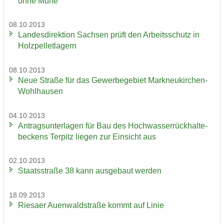
ohne Mühe
08.10.2013
Lan­des­di­rek­ti­on Sach­sen prüft den Ar­beits­schutz in
Holz­pel­let­la­gern
08.10.2013
Neue Stra­ße für das Ge­wer­be­ge­biet Markneukirchen-​
Wohlhausen
04.10.2013
An­trags­un­ter­la­gen für Bau des Hoch­was­ser­rück­hal­te­
be­ckens Ter­pitz lie­gen zur Ein­sicht aus
02.10.2013
Staats­stra­ße 38 kann aus­ge­baut wer­den
18.09.2013
Rie­sa­er Au­en­wald­stra­ße kommt auf Linie