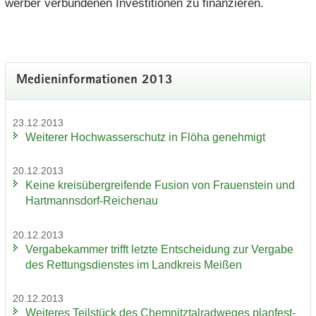
wer­ber ver­bun­de­nen In­ves­ti­tio­nen zu fi­nan­zie­ren.
Me­di­en­in­for­ma­tio­nen 2013
23.12.2013
Wei­te­rer Hoch­was­ser­schutz in Flöha ge­neh­migt
20.12.2013
Keine kreis­über­grei­fen­de Fu­si­on von Frau­en­stein und
Hartmannsdorf-​Reichenau
20.12.2013
Ver­ga­be­kam­mer trifft letz­te Ent­schei­dung zur Ver­ga­be
des Ret­tungs­diens­tes im Land­kreis Mei­ßen
20.12.2013
Wei­te­res Teil­stück des Chem­nitz­tal­rad­we­ges plan­fest­