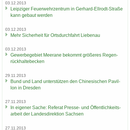
03.12.2013
Leip­zi­ger Feu­er­wehr­zen­trum in Gerhard-​Ellrodt-Straße
kann ge­baut wer­den
03.12.2013
Mehr Si­cher­heit für Orts­durch­fahrt Lie­be­nau
03.12.2013
Ge­wer­be­ge­biet Meer­a­ne be­kommt grö­ße­res Re­gen­
rück­hal­te­be­cken
29.11.2013
Bund und Land un­ter­stüt­zen den Chi­ne­si­schen Pa­vil­
lon in Dres­den
27.11.2013
In ei­ge­ner Sache: Re­fe­rat Presse-​ und Öf­fent­lich­keits­
ar­beit der Lan­des­di­rek­ti­on Sach­sen
27.11.2013