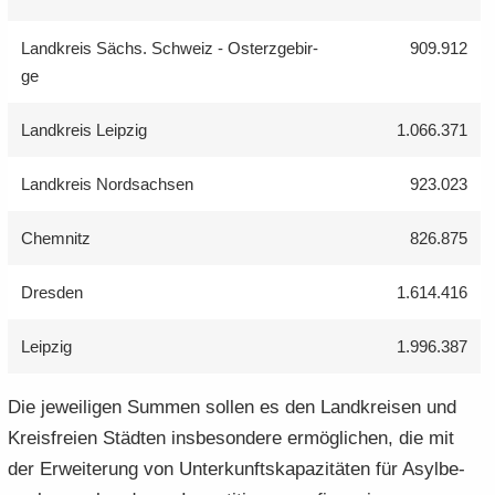
Land­kreis Sächs. Schweiz - Ost­erz­ge­bir­
909.912
ge
Land­kreis Leip­zig
1.066.371
Land­kreis Nord­sach­sen
923.023
Chem­nitz
826.875
Dres­den
1.614.416
Leip­zig
1.996.387
Die je­wei­li­gen Sum­men sol­len es den Land­krei­sen und
Kreis­frei­en Städ­ten ins­be­son­de­re er­mög­li­chen, die mit
der Er­wei­te­rung von Un­ter­kunfts­ka­pa­zi­tä­ten für Asyl­be­