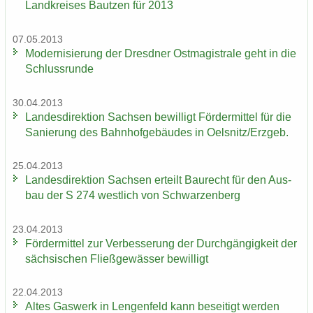
Land­krei­ses Baut­zen für 2013
07.05.2013
Mo­der­ni­sie­rung der Dresd­ner Ost­ma­gis­tra­le geht in die
Schluss­run­de
30.04.2013
Lan­des­di­rek­ti­on Sach­sen be­wil­ligt För­der­mit­tel für die
Sa­nie­rung des Bahn­hof­ge­bäu­des in Oels­nitz/Erz­geb.
25.04.2013
Lan­des­di­rek­ti­on Sach­sen er­teilt Bau­recht für den Aus­
bau der S 274 west­lich von Schwar­zen­berg
23.04.2013
För­der­mit­tel zur Ver­bes­se­rung der Durch­gän­gig­keit der
säch­si­schen Fließ­ge­wäs­ser be­wil­ligt
22.04.2013
Altes Gas­werk in Len­gen­feld kann be­sei­tigt wer­den