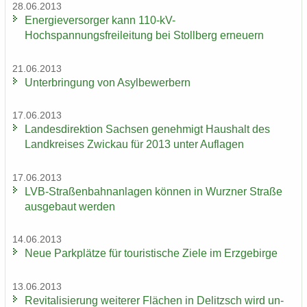
28.06.2013
En­er­gie­ver­sor­ger kann 110-​kV-
Hochspannungsfreileitung bei Stoll­berg er­neu­ern
21.06.2013
Un­ter­brin­gung von Asyl­be­wer­bern
17.06.2013
Lan­des­di­rek­ti­on Sach­sen ge­neh­migt Haus­halt des
Land­krei­ses Zwi­ckau für 2013 unter Auf­la­gen
17.06.2013
LVB-​Straßenbahnanlagen kön­nen in Wurz­ner Stra­ße
aus­ge­baut wer­den
14.06.2013
Neue Park­plät­ze für tou­ris­ti­sche Ziele im Erz­ge­bir­ge
13.06.2013
Re­vi­ta­li­sie­rung wei­te­rer Flä­chen in De­litzsch wird un­