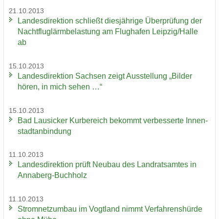
21.10.2013
Lan­des­di­rek­ti­on schließt dies­jäh­ri­ge Über­prü­fung der
Nacht­flug­lärm­be­las­tung am Flug­ha­fen Leip­zig/Halle
ab
15.10.2013
Lan­des­di­rek­ti­on Sach­sen zeigt Aus­stel­lung „Bil­der
hören, in mich sehen …“
15.10.2013
Bad Lau­si­cker Kur­be­reich be­kommt ver­bes­ser­te In­nen­
stadt­an­bin­dung
11.10.2013
Lan­des­di­rek­ti­on prüft Neu­bau des Land­rats­am­tes in
Annaberg-​Buchholz
11.10.2013
Strom­netz­um­bau im Vogt­land nimmt Ver­fah­rens­hür­de