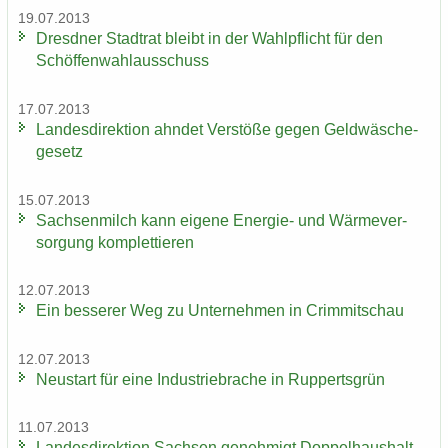
19.07.2013
Dresd­ner Stadt­rat bleibt in der Wahl­pflicht für den
Schöf­fen­wahl­aus­schuss
17.07.2013
Lan­des­di­rek­ti­on ahn­det Ver­stö­ße gegen Geld­wä­sche­
ge­setz
15.07.2013
Sach­sen­milch kann ei­ge­ne Energie-​ und Wär­me­ver­
sor­gung kom­plet­tie­ren
12.07.2013
Ein bes­se­rer Weg zu Un­ter­neh­men in Crim­mit­schau
12.07.2013
Neu­start für eine In­dus­trie­bra­che in Rup­perts­grün
11.07.2013
Lan­des­di­rek­ti­on Sach­sen ge­neh­migt Dop­pel­haus­halt