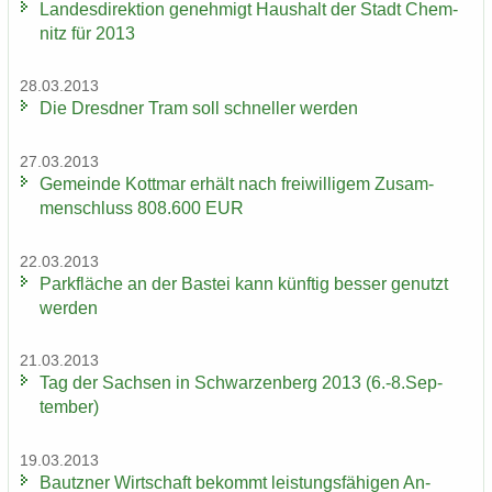
Lan­des­di­rek­ti­on ge­neh­migt Haus­halt der Stadt Chem­
nitz für 2013
28.03.2013
Die Dresd­ner Tram soll schnel­ler wer­den
27.03.2013
Ge­mein­de Kott­mar er­hält nach frei­wil­li­gem Zu­sam­
men­schluss 808.600 EUR
22.03.2013
Park­flä­che an der Bas­tei kann künf­tig bes­ser ge­nutzt
wer­den
21.03.2013
Tag der Sach­sen in Schwar­zen­berg 2013 (6.-8.Sep­
tem­ber)
19.03.2013
Bautz­ner Wirt­schaft be­kommt leis­tungs­fä­hi­gen An­