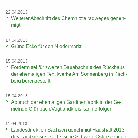
22.04.2013
Wei­te­rer Ab­schnitt des Chem­nitz­tal­rad­we­ges ge­neh­
migt
17.04.2013
Grüne Ecke für den Nie­der­markt
15.04.2013
För­der­mit­tel für zwei­ten Bau­ab­schnitt des Rück­baus
der ehe­ma­li­gen Tex­til­wer­ke Am Son­nen­berg in Kirch­
berg be­reit­ge­stellt
15.04.2013
Ab­bruch der ehe­ma­li­gen Gar­di­nen­fa­brik in der Ge­
mein­de Grün­bach/Vogt­land­kreis kann er­fol­gen
11.04.2013
Lan­des­di­rek­ti­on Sach­sen ge­neh­migt Haus­halt 2013
des Land­krei­ses Säch­si­sche Schweiz-​Osterzgebirge