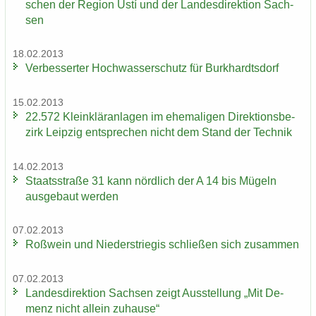
schen der Re­gi­on Ústí und der Lan­des­di­rek­ti­on Sach­
sen
18.02.2013
Ver­bes­ser­ter Hoch­was­ser­schutz für Burk­hardts­dorf
15.02.2013
22.572 Klein­klär­an­la­gen im ehe­ma­li­gen Di­rek­ti­ons­be­
zirk Leip­zig ent­spre­chen nicht dem Stand der Tech­nik
14.02.2013
Staats­stra­ße 31 kann nörd­lich der A 14 bis Mü­geln
aus­ge­baut wer­den
07.02.2013
Roß­wein und Nie­der­s­trie­gis schlie­ßen sich zu­sam­men
07.02.2013
Lan­des­di­rek­ti­on Sach­sen zeigt Aus­stel­lung „Mit De­
menz nicht al­lein zu­hau­se“