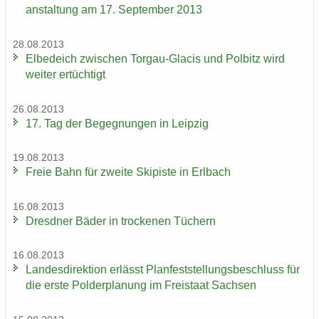
an­stal­tung am 17. Sep­tem­ber 2013
28.08.2013
El­be­deich zwi­schen Torgau-​Glacis und Pol­bitz wird
wei­ter er­tüch­tigt
26.08.2013
17. Tag der Be­geg­nun­gen in Leip­zig
19.08.2013
Freie Bahn für zwei­te Ski­pis­te in Erl­bach
16.08.2013
Dresd­ner Bäder in tro­cke­nen Tü­chern
16.08.2013
Lan­des­di­rek­ti­on er­lässt Plan­fest­stel­lungs­be­schluss für
die erste Pol­der­pla­nung im Frei­staat Sach­sen