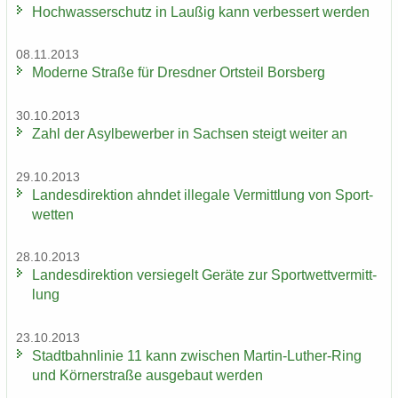
Hoch­was­ser­schutz in Lau­ßig kann ver­bes­sert wer­den
08.11.2013
Mo­der­ne Stra­ße für Dresd­ner Orts­teil Borsberg
30.10.2013
Zahl der Asyl­be­wer­ber in Sach­sen steigt wei­ter an
29.10.2013
Lan­des­di­rek­ti­on ahn­det il­le­ga­le Ver­mitt­lung von Sport­
wet­ten
28.10.2013
Lan­des­di­rek­ti­on ver­sie­gelt Ge­rä­te zur Sport­wett­ver­mitt­
lung
23.10.2013
Stadt­bahn­li­nie 11 kann zwi­schen Martin-​Luther-Ring
und Körn­er­stra­ße aus­ge­baut wer­den