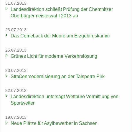
31.07.2013
Lan­des­di­rek­ti­on schließt Prü­fung der Chem­nit­zer
Ober­bür­ger­meis­ter­wahl 2013 ab
26.07.2013
Das Come­back der Moore am Erz­ge­birgs­kamm
25.07.2013
Grü­nes Licht für mo­der­ne Ver­kehrs­lö­sung
23.07.2013
Stra­ßen­mo­der­ni­sie­rung an der Tal­sper­re Pirk
22.07.2013
Lan­des­di­rek­ti­on un­ter­sagt Wett­bü­ro Ver­mitt­lung von
Sport­wet­ten
19.07.2013
Neue Plät­ze für Asyl­be­wer­ber in Sach­sen