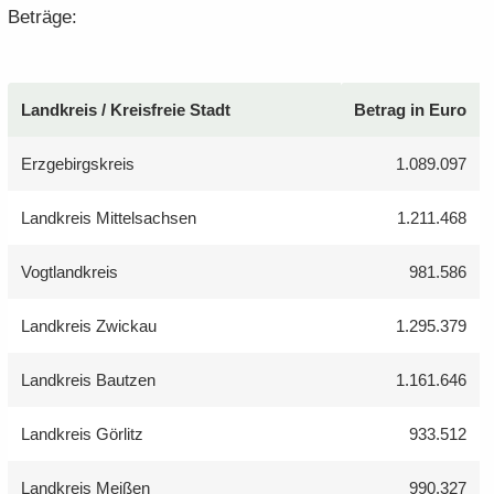
Be­trä­ge:
Land­kreis / Kreis­freie Stadt
Be­trag in Euro
Erz­ge­birgs­kreis
1.089.097
Land­kreis Mit­tel­sach­sen
1.211.468
Vogt­land­kreis
981.586
Land­kreis Zwi­ckau
1.295.379
Land­kreis Baut­zen
1.161.646
Land­kreis Gör­litz
933.512
Land­kreis Mei­ßen
990.327