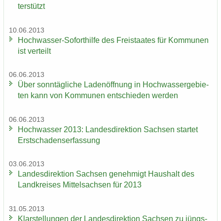
ter­stützt
10.06.2013
Hochwasser-​Soforthilfe des Frei­staa­tes für Kom­mu­nen
ist ver­teilt
06.06.2013
Über sonn­täg­li­che La­den­öff­nung in Hoch­was­ser­ge­bie­
ten kann von Kom­mu­nen ent­schie­den wer­den
06.06.2013
Hoch­was­ser 2013: Lan­des­di­rek­ti­on Sach­sen star­tet
Erst­scha­dens­er­fas­sung
03.06.2013
Lan­des­di­rek­ti­on Sach­sen ge­neh­migt Haus­halt des
Land­krei­ses Mit­tel­sach­sen für 2013
31.05.2013
Klar­stel­lun­gen der Lan­des­di­rek­ti­on Sach­sen zu jüngs­