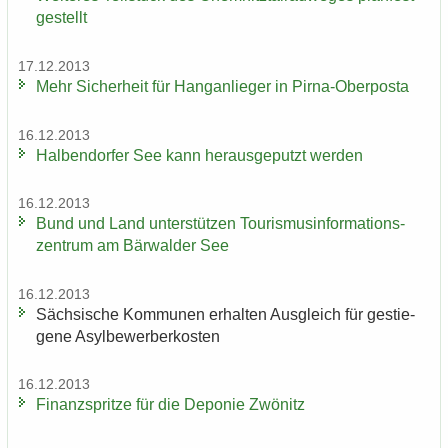
ge­stellt
17.12.2013
Mehr Si­cher­heit für Hang­an­lie­ger in Pirna-​Oberposta
16.12.2013
Hal­ben­dor­fer See kann her­aus­ge­putzt wer­den
16.12.2013
Bund und Land un­ter­stüt­zen Tou­ris­mus­in­for­ma­ti­ons­
zen­trum am Bär­wal­der See
16.12.2013
Säch­si­sche Kom­mu­nen er­hal­ten Aus­gleich für ge­stie­
ge­ne Asyl­be­wer­ber­kos­ten
16.12.2013
Fi­nanz­sprit­ze für die De­po­nie Zwö­nitz