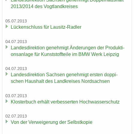
2013/2014 des Vogt­land­krei­ses
05.07.2013
Lü­cken­schluss für Lausitz-​Radler
04.07.2013
Lan­des­di­rek­ti­on ge­neh­migt Än­de­run­gen der Pro­duk­ti­
ons­an­la­ge für Kunst­stoff­tei­le im BMW Werk Leip­zig
04.07.2013
Lan­des­di­rek­ti­on Sach­sen ge­neh­migt ers­ten dop­pi­
schen Haus­halt des Land­krei­ses Nord­sach­sen
03.07.2013
Klos­ter­buch er­hält ver­bes­ser­ten Hoch­was­ser­schutz
02.07.2013
Von der Ver­wei­ge­rung der Selbst­ko­pie