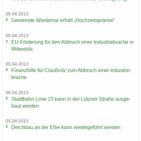
05.04.2013
Ge­mein­de Wie­de­mar er­hält „Hoch­zeits­prä­mie“
05.04.2013
EU-​Förderung für den Ab­bruch einer In­dus­trie­bra­che in
Mitt­wei­da
05.04.2013
Fi­nanz­hil­fe für Clau­ß­nitz zum Ab­bruch einer In­dus­trie­
bra­che
05.04.2013
Stadt­bahn Linie 15 kann in der Lütz­ner Stra­ße aus­ge­
baut wer­den
05.04.2013
Deich­bau an der Elbe kann wei­ter­ge­führt wer­den