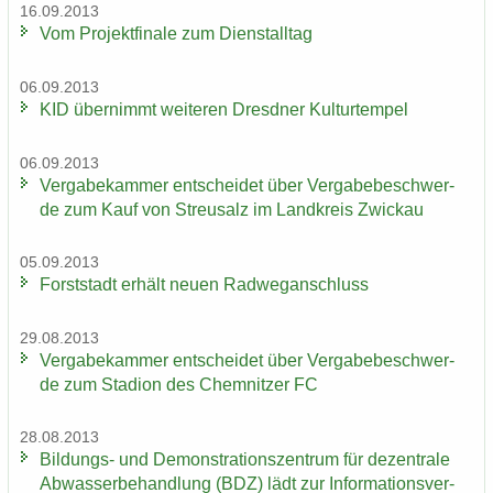
16.09.2013
Vom Pro­jekt­fi­na­le zum Dienst­all­tag
06.09.2013
KID über­nimmt wei­te­ren Dresd­ner Kul­tur­tem­pel
06.09.2013
Ver­ga­be­kam­mer ent­schei­det über Ver­ga­be­be­schwer­
de zum Kauf von Streu­salz im Land­kreis Zwi­ckau
05.09.2013
Forst­stadt er­hält neuen Rad­weg­an­schluss
29.08.2013
Ver­ga­be­kam­mer ent­schei­det über Ver­ga­be­be­schwer­
de zum Sta­di­on des Chem­nit­zer FC
28.08.2013
Bildungs-​ und De­mons­tra­ti­ons­zen­trum für de­zen­tra­le
Ab­was­ser­be­hand­lung (BDZ) lädt zur In­for­ma­ti­ons­ver­