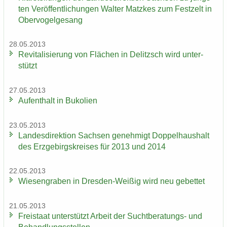
ten Ver­öf­fent­li­chun­gen Wal­ter Matz­kes zum Fest­zelt in
Ober­vo­gel­ge­sang
28.05.2013
Re­vi­ta­li­sie­rung von Flä­chen in De­litzsch wird un­ter­
stützt
27.05.2013
Auf­ent­halt in Bu­ko­li­en
23.05.2013
Lan­des­di­rek­ti­on Sach­sen ge­neh­migt Dop­pel­haus­halt
des Erz­ge­birgs­krei­ses für 2013 und 2014
22.05.2013
Wie­sen­gra­ben in Dresden-​Weißig wird neu ge­bet­tet
21.05.2013
Frei­staat un­ter­stützt Ar­beit der Suchtberatungs-​ und