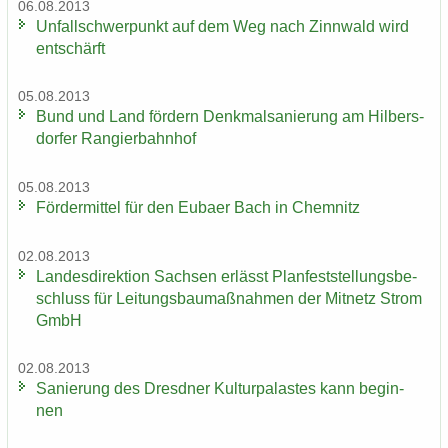
06.08.2013
Un­fall­schwer­punkt auf dem Weg nach Zinn­wald wird
ent­schärft
05.08.2013
Bund und Land för­dern Denk­mal­sa­nie­rung am Hil­bers­
dor­fer Ran­gier­bahn­hof
05.08.2013
För­der­mit­tel für den Eu­ba­er Bach in Chem­nitz
02.08.2013
Lan­des­di­rek­ti­on Sach­sen er­lässt Plan­fest­stel­lungs­be­
schluss für Lei­tungs­bau­maß­nah­men der Mit­netz Strom
GmbH
02.08.2013
Sa­nie­rung des Dresd­ner Kul­tur­pa­las­tes kann be­gin­
nen