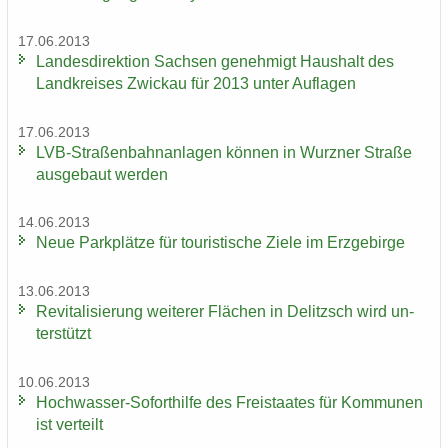
17.06.2013
Lan­des­di­rek­ti­on Sach­sen ge­neh­migt Haus­halt des
Land­krei­ses Zwi­ckau für 2013 unter Auf­la­gen
17.06.2013
LVB-​Straßenbahnanlagen kön­nen in Wurz­ner Stra­ße
aus­ge­baut wer­den
14.06.2013
Neue Park­plät­ze für tou­ris­ti­sche Ziele im Erz­ge­bir­ge
13.06.2013
Re­vi­ta­li­sie­rung wei­te­rer Flä­chen in De­litzsch wird un­
ter­stützt
10.06.2013
Hochwasser-​Soforthilfe des Frei­staa­tes für Kom­mu­nen
ist ver­teilt