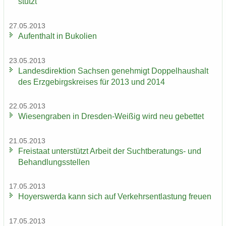
stützt
27.05.2013
Auf­ent­halt in Bu­ko­li­en
23.05.2013
Lan­des­di­rek­ti­on Sach­sen ge­neh­migt Dop­pel­haus­halt
des Erz­ge­birgs­krei­ses für 2013 und 2014
22.05.2013
Wie­sen­gra­ben in Dresden-​Weißig wird neu ge­bet­tet
21.05.2013
Frei­staat un­ter­stützt Ar­beit der Suchtberatungs-​ und
Be­hand­lungs­stel­len
17.05.2013
Ho­yers­wer­da kann sich auf Ver­kehrs­ent­las­tung freu­en
17.05.2013