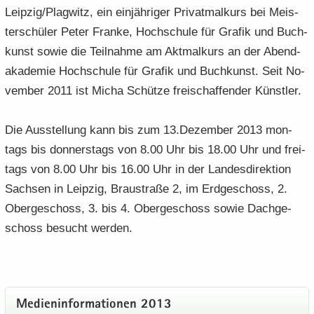
Leip­zig/Plag­witz, ein ein­jäh­ri­ger Pri­vat­mal­kurs bei Meis­
ter­schü­ler Peter Fran­ke, Hoch­schu­le für Gra­fik und Buch­
kunst sowie die Teil­nah­me am Akt­mal­kurs an der Abend­
aka­de­mie Hoch­schu­le für Gra­fik und Buch­kunst. Seit No­
vem­ber 2011 ist Micha Schüt­ze frei­schaf­fen­der Künst­ler.
Die Aus­stel­lung kann bis zum 13.De­zem­ber 2013 mon­
tags bis don­ners­tags von 8.00 Uhr bis 18.00 Uhr und frei­
tags von 8.00 Uhr bis 16.00 Uhr in der Lan­des­di­rek­ti­on
Sach­sen in Leip­zig, Brau­stra­ße 2, im Erd­ge­schoss, 2.
Ober­ge­schoss, 3. bis 4. Ober­ge­schoss sowie Dach­ge­
schoss be­sucht wer­den.
Me­di­en­in­for­ma­tio­nen 2013