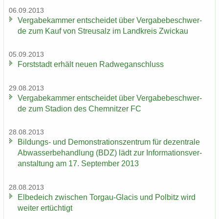
06.09.2013
Ver­ga­be­kam­mer ent­schei­det über Ver­ga­be­be­schwer­
de zum Kauf von Streu­salz im Land­kreis Zwi­ckau
05.09.2013
Forst­stadt er­hält neuen Rad­weg­an­schluss
29.08.2013
Ver­ga­be­kam­mer ent­schei­det über Ver­ga­be­be­schwer­
de zum Sta­di­on des Chem­nit­zer FC
28.08.2013
Bildungs-​ und De­mons­tra­ti­ons­zen­trum für de­zen­tra­le
Ab­was­ser­be­hand­lung (BDZ) lädt zur In­for­ma­ti­ons­ver­
an­stal­tung am 17. Sep­tem­ber 2013
28.08.2013
El­be­deich zwi­schen Torgau-​Glacis und Pol­bitz wird
wei­ter er­tüch­tigt