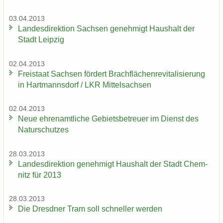
03.04.2013
Lan­des­di­rek­ti­on Sach­sen ge­neh­migt Haus­halt der
Stadt Leip­zig
02.04.2013
Frei­staat Sach­sen för­dert Brach­flä­chen­re­vi­ta­li­sie­rung
in Hart­manns­dorf / LKR Mit­tel­sach­sen
02.04.2013
Neue eh­ren­amt­li­che Ge­biets­be­treu­er im Dienst des
Na­tur­schut­zes
28.03.2013
Lan­des­di­rek­ti­on ge­neh­migt Haus­halt der Stadt Chem­
nitz für 2013
28.03.2013
Die Dresd­ner Tram soll schnel­ler wer­den