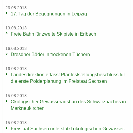
26.08.2013
17. Tag der Be­geg­nun­gen in Leip­zig
19.08.2013
Freie Bahn für zwei­te Ski­pis­te in Erl­bach
16.08.2013
Dresd­ner Bäder in tro­cke­nen Tü­chern
16.08.2013
Lan­des­di­rek­ti­on er­lässt Plan­fest­stel­lungs­be­schluss für
die erste Pol­der­pla­nung im Frei­staat Sach­sen
15.08.2013
Öko­lo­gi­scher Ge­wäs­ser­aus­bau des Schwarz­ba­ches in
Mark­neu­kir­chen
15.08.2013
Frei­staat Sach­sen un­ter­stützt öko­lo­gi­schen Ge­wäs­ser­