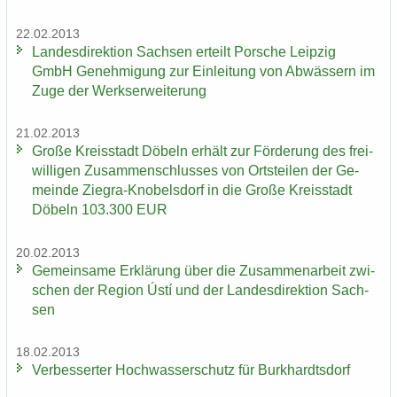
22.02.2013
Lan­des­di­rek­ti­on Sach­sen er­teilt Por­sche Leip­zig
GmbH Ge­neh­mi­gung zur Ein­lei­tung von Ab­wäs­sern im
Zuge der Werks­er­wei­te­rung
21.02.2013
Große Kreis­stadt Dö­beln er­hält zur För­de­rung des frei­
wil­li­gen Zu­sam­men­schlus­ses von Orts­tei­len der Ge­
mein­de Ziegra-​Knobelsdorf in die Große Kreis­stadt
Dö­beln 103.300 EUR
20.02.2013
Ge­mein­sa­me Er­klä­rung über die Zu­sam­men­ar­beit zwi­
schen der Re­gi­on Ústí und der Lan­des­di­rek­ti­on Sach­
sen
18.02.2013
Ver­bes­ser­ter Hoch­was­ser­schutz für Burk­hardts­dorf