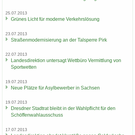
25.07.2013
Grü­nes Licht für mo­der­ne Ver­kehrs­lö­sung
23.07.2013
Stra­ßen­mo­der­ni­sie­rung an der Tal­sper­re Pirk
22.07.2013
Lan­des­di­rek­ti­on un­ter­sagt Wett­bü­ro Ver­mitt­lung von
Sport­wet­ten
19.07.2013
Neue Plät­ze für Asyl­be­wer­ber in Sach­sen
19.07.2013
Dresd­ner Stadt­rat bleibt in der Wahl­pflicht für den
Schöf­fen­wahl­aus­schuss
17.07.2013