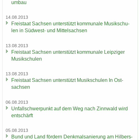
um­bau
14.08.2013
Frei­staat Sach­sen un­ter­stützt kom­mu­na­le Mu­sik­schu­
len in Südwest-​ und Mit­tel­sach­sen
13.08.2013
Frei­staat Sach­sen un­ter­stützt kom­mu­na­le Leip­zi­ger
Mu­sik­schu­len
13.08.2013
Frei­staat Sach­sen un­ter­stützt Mu­sik­schu­len In Ost­
sach­sen
06.08.2013
Un­fall­schwer­punkt auf dem Weg nach Zinn­wald wird
ent­schärft
05.08.2013
Bund und Land för­dern Denk­mal­sa­nie­rung am Hil­bers­