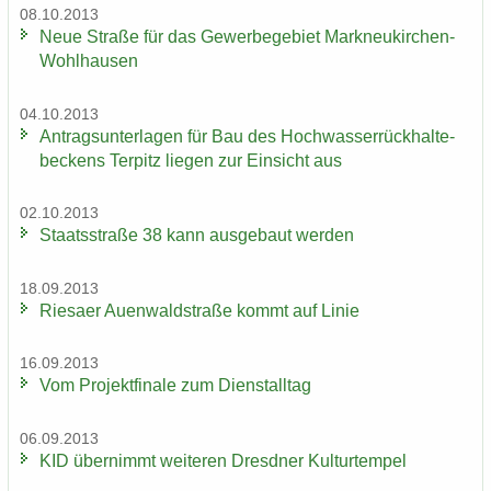
08.10.2013
Neue Stra­ße für das Ge­wer­be­ge­biet Markneukirchen-​
Wohlhausen
04.10.2013
An­trags­un­ter­la­gen für Bau des Hoch­was­ser­rück­hal­te­
be­ckens Ter­pitz lie­gen zur Ein­sicht aus
02.10.2013
Staats­stra­ße 38 kann aus­ge­baut wer­den
18.09.2013
Rie­sa­er Au­en­wald­stra­ße kommt auf Linie
16.09.2013
Vom Pro­jekt­fi­na­le zum Dienst­all­tag
06.09.2013
KID über­nimmt wei­te­ren Dresd­ner Kul­tur­tem­pel