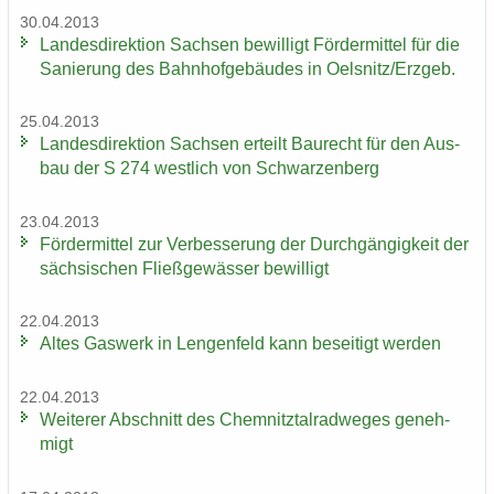
30.04.2013
Lan­des­di­rek­ti­on Sach­sen be­wil­ligt För­der­mit­tel für die
Sa­nie­rung des Bahn­hof­ge­bäu­des in Oels­nitz/Erz­geb.
25.04.2013
Lan­des­di­rek­ti­on Sach­sen er­teilt Bau­recht für den Aus­
bau der S 274 west­lich von Schwar­zen­berg
23.04.2013
För­der­mit­tel zur Ver­bes­se­rung der Durch­gän­gig­keit der
säch­si­schen Fließ­ge­wäs­ser be­wil­ligt
22.04.2013
Altes Gas­werk in Len­gen­feld kann be­sei­tigt wer­den
22.04.2013
Wei­te­rer Ab­schnitt des Chem­nitz­tal­rad­we­ges ge­neh­
migt