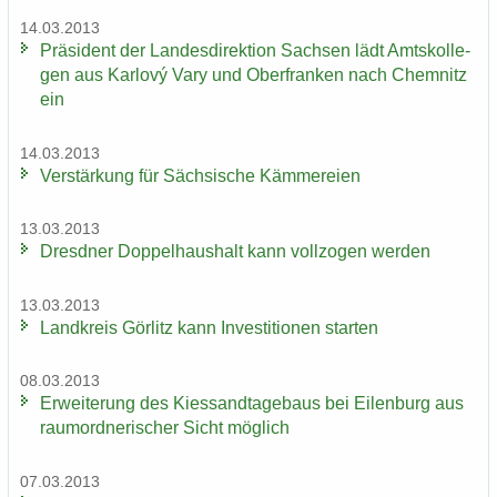
14.03.2013
Prä­si­dent der Lan­des­di­rek­ti­on Sach­sen lädt Amts­kol­le­
gen aus Karlový Vary und Ober­fran­ken nach Chem­nitz
ein
14.03.2013
Ver­stär­kung für Säch­si­sche Käm­me­rei­en
13.03.2013
Dresd­ner Dop­pel­haus­halt kann voll­zo­gen wer­den
13.03.2013
Land­kreis Gör­litz kann In­ves­ti­tio­nen star­ten
08.03.2013
Er­wei­te­rung des Kies­sand­ta­ge­baus bei Ei­len­burg aus
raum­ord­ne­ri­scher Sicht mög­lich
07.03.2013