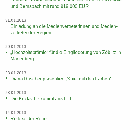
und Berns­bach mit rund 919.000 EUR
31.01.2013
Ein­la­dung an die Me­di­en­ver­tre­te­rin­nen und Me­di­en­
ver­tre­ter der Re­gi­on
30.01.2013
„Hoch­zeits­prä­mie“ für die Ein­glie­de­rung von Zö­blitz in
Ma­ri­en­berg
23.01.2013
Diana Ru­scher prä­sen­tiert „Spiel mit den Far­ben“
23.01.2013
Die Kuck­sche kommt ans Licht
14.01.2013
Re­fle­xe der Ruhe