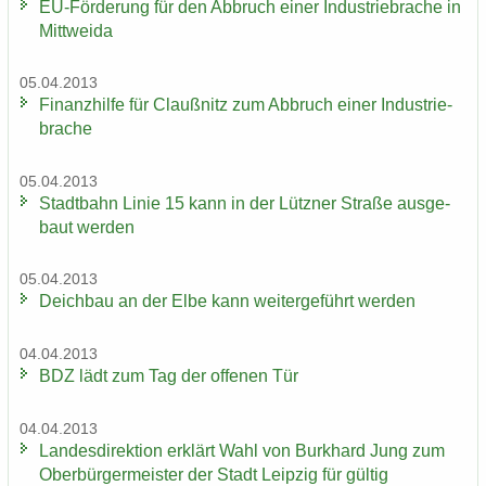
EU-​Förderung für den Ab­bruch einer In­dus­trie­bra­che in
Mitt­wei­da
05.04.2013
Fi­nanz­hil­fe für Clau­ß­nitz zum Ab­bruch einer In­dus­trie­
bra­che
05.04.2013
Stadt­bahn Linie 15 kann in der Lütz­ner Stra­ße aus­ge­
baut wer­den
05.04.2013
Deich­bau an der Elbe kann wei­ter­ge­führt wer­den
04.04.2013
BDZ lädt zum Tag der of­fe­nen Tür
04.04.2013
Lan­des­di­rek­ti­on er­klärt Wahl von Burk­hard Jung zum
Ober­bür­ger­meis­ter der Stadt Leip­zig für gül­tig