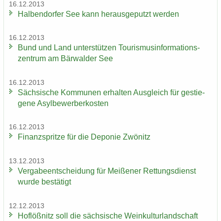
16.12.2013
Hal­ben­dor­fer See kann her­aus­ge­putzt wer­den
16.12.2013
Bund und Land un­ter­stüt­zen Tou­ris­mus­in­for­ma­ti­ons­
zen­trum am Bär­wal­der See
16.12.2013
Säch­si­sche Kom­mu­nen er­hal­ten Aus­gleich für ge­stie­
ge­ne Asyl­be­wer­ber­kos­ten
16.12.2013
Fi­nanz­sprit­ze für die De­po­nie Zwö­nitz
13.12.2013
Ver­ga­be­ent­schei­dung für Mei­ße­ner Ret­tungs­dienst
wurde be­stä­tigt
12.12.2013
Hof­löß­nitz soll die säch­si­sche Wein­kul­tur­land­schaft