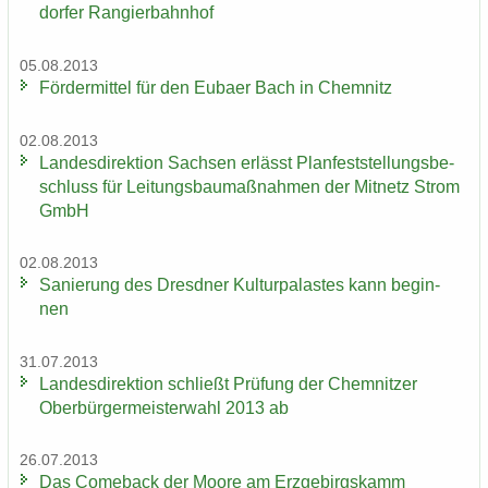
dor­fer Ran­gier­bahn­hof
05.08.2013
För­der­mit­tel für den Eu­ba­er Bach in Chem­nitz
02.08.2013
Lan­des­di­rek­ti­on Sach­sen er­lässt Plan­fest­stel­lungs­be­
schluss für Lei­tungs­bau­maß­nah­men der Mit­netz Strom
GmbH
02.08.2013
Sa­nie­rung des Dresd­ner Kul­tur­pa­las­tes kann be­gin­
nen
31.07.2013
Lan­des­di­rek­ti­on schließt Prü­fung der Chem­nit­zer
Ober­bür­ger­meis­ter­wahl 2013 ab
26.07.2013
Das Come­back der Moore am Erz­ge­birgs­kamm