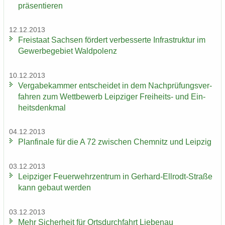
prä­sen­tie­ren
12.12.2013
Frei­staat Sach­sen för­dert ver­bes­ser­te In­fra­struk­tur im
Ge­wer­be­ge­biet Wald­po­lenz
10.12.2013
Ver­ga­be­kam­mer ent­schei­det in dem Nach­prü­fungs­ver­
fah­ren zum Wett­be­werb Leip­zi­ger Freiheits-​ und Ein­
heits­denk­mal
04.12.2013
Plan­fi­na­le für die A 72 zwi­schen Chem­nitz und Leip­zig
03.12.2013
Leip­zi­ger Feu­er­wehr­zen­trum in Gerhard-​Ellrodt-Straße
kann ge­baut wer­den
03.12.2013
Mehr Si­cher­heit für Orts­durch­fahrt Lie­be­nau