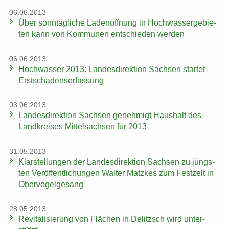
06.06.2013
Über sonn­täg­li­che La­den­öff­nung in Hoch­was­ser­ge­bie­
ten kann von Kom­mu­nen ent­schie­den wer­den
06.06.2013
Hoch­was­ser 2013: Lan­des­di­rek­ti­on Sach­sen star­tet
Erst­scha­dens­er­fas­sung
03.06.2013
Lan­des­di­rek­ti­on Sach­sen ge­neh­migt Haus­halt des
Land­krei­ses Mit­tel­sach­sen für 2013
31.05.2013
Klar­stel­lun­gen der Lan­des­di­rek­ti­on Sach­sen zu jüngs­
ten Ver­öf­fent­li­chun­gen Wal­ter Matz­kes zum Fest­zelt in
Ober­vo­gel­ge­sang
28.05.2013
Re­vi­ta­li­sie­rung von Flä­chen in De­litzsch wird un­ter­