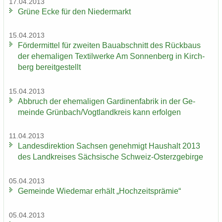
17.04.2013
Grüne Ecke für den Nie­der­markt
15.04.2013
För­der­mit­tel für zwei­ten Bau­ab­schnitt des Rück­baus
der ehe­ma­li­gen Tex­til­wer­ke Am Son­nen­berg in Kirch­
berg be­reit­ge­stellt
15.04.2013
Ab­bruch der ehe­ma­li­gen Gar­di­nen­fa­brik in der Ge­
mein­de Grün­bach/Vogt­land­kreis kann er­fol­gen
11.04.2013
Lan­des­di­rek­ti­on Sach­sen ge­neh­migt Haus­halt 2013
des Land­krei­ses Säch­si­sche Schweiz-​Osterzgebirge
05.04.2013
Ge­mein­de Wie­de­mar er­hält „Hoch­zeits­prä­mie“
05.04.2013