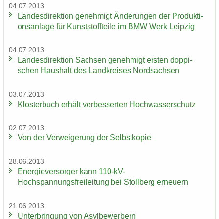
04.07.2013
Lan­des­di­rek­ti­on ge­neh­migt Än­de­run­gen der Pro­duk­ti­
ons­an­la­ge für Kunst­stoff­tei­le im BMW Werk Leip­zig
04.07.2013
Lan­des­di­rek­ti­on Sach­sen ge­neh­migt ers­ten dop­pi­
schen Haus­halt des Land­krei­ses Nord­sach­sen
03.07.2013
Klos­ter­buch er­hält ver­bes­ser­ten Hoch­was­ser­schutz
02.07.2013
Von der Ver­wei­ge­rung der Selbst­ko­pie
28.06.2013
En­er­gie­ver­sor­ger kann 110-​kV-
Hochspannungsfreileitung bei Stoll­berg er­neu­ern
21.06.2013
Un­ter­brin­gung von Asyl­be­wer­bern