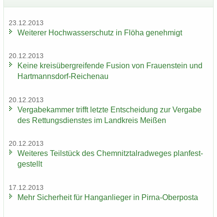
23.12.2013
Wei­te­rer Hoch­was­ser­schutz in Flöha ge­neh­migt
20.12.2013
Keine kreis­über­grei­fen­de Fu­si­on von Frau­en­stein und
Hartmannsdorf-​Reichenau
20.12.2013
Ver­ga­be­kam­mer trifft letz­te Ent­schei­dung zur Ver­ga­be
des Ret­tungs­diens­tes im Land­kreis Mei­ßen
20.12.2013
Wei­te­res Teil­stück des Chem­nitz­tal­rad­we­ges plan­fest­
ge­stellt
17.12.2013
Mehr Si­cher­heit für Hang­an­lie­ger in Pirna-​Oberposta