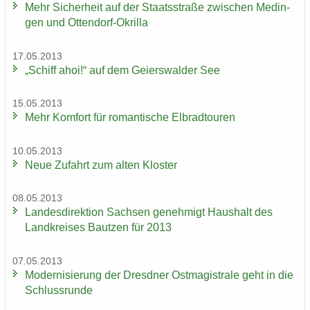
Mehr Si­cher­heit auf der Staats­stra­ße zwi­schen Me­din­
gen und Ottendorf-​Okrilla
17.05.2013
„Schiff ahoi!“ auf dem Gei­ers­wal­der See
15.05.2013
Mehr Kom­fort für ro­man­ti­sche El­brad­tou­ren
10.05.2013
Neue Zu­fahrt zum alten Klos­ter
08.05.2013
Lan­des­di­rek­ti­on Sach­sen ge­neh­migt Haus­halt des
Land­krei­ses Baut­zen für 2013
07.05.2013
Mo­der­ni­sie­rung der Dresd­ner Ost­ma­gis­tra­le geht in die
Schluss­run­de