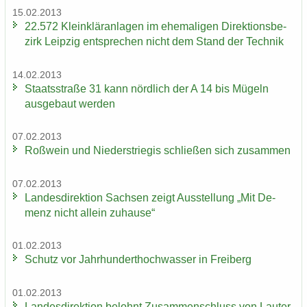
15.02.2013
22.572 Klein­klär­an­la­gen im ehe­ma­li­gen Di­rek­ti­ons­be­
zirk Leip­zig ent­spre­chen nicht dem Stand der Tech­nik
14.02.2013
Staats­stra­ße 31 kann nörd­lich der A 14 bis Mü­geln
aus­ge­baut wer­den
07.02.2013
Roß­wein und Nie­der­s­trie­gis schlie­ßen sich zu­sam­men
07.02.2013
Lan­des­di­rek­ti­on Sach­sen zeigt Aus­stel­lung „Mit De­
menz nicht al­lein zu­hau­se“
01.02.2013
Schutz vor Jahr­hun­dert­hoch­was­ser in Frei­berg
01.02.2013
Lan­des­di­rek­ti­on be­lohnt Zu­sam­men­schluss von Lau­ter