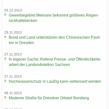
03.12.2013
Ge­wer­be­ge­biet Meer­a­ne be­kommt grö­ße­res Re­gen­
rück­hal­te­be­cken
29.11.2013
Bund und Land un­ter­stüt­zen den Chi­ne­si­schen Pa­vil­
lon in Dres­den
27.11.2013
In ei­ge­ner Sache: Re­fe­rat Presse-​ und Öf­fent­lich­keits­
ar­beit der Lan­des­di­rek­ti­on Sach­sen
27.11.2013
Hoch­was­ser­schutz in Lau­ßig kann ver­bes­sert wer­den
08.11.2013
Mo­der­ne Stra­ße für Dresd­ner Orts­teil Borsberg