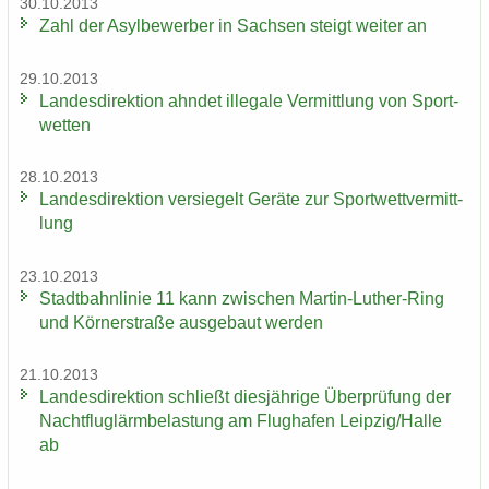
30.10.2013
Zahl der Asyl­be­wer­ber in Sach­sen steigt wei­ter an
29.10.2013
Lan­des­di­rek­ti­on ahn­det il­le­ga­le Ver­mitt­lung von Sport­
wet­ten
28.10.2013
Lan­des­di­rek­ti­on ver­sie­gelt Ge­rä­te zur Sport­wett­ver­mitt­
lung
23.10.2013
Stadt­bahn­li­nie 11 kann zwi­schen Martin-​Luther-Ring
und Körn­er­stra­ße aus­ge­baut wer­den
21.10.2013
Lan­des­di­rek­ti­on schließt dies­jäh­ri­ge Über­prü­fung der
Nacht­flug­lärm­be­las­tung am Flug­ha­fen Leip­zig/Halle
ab