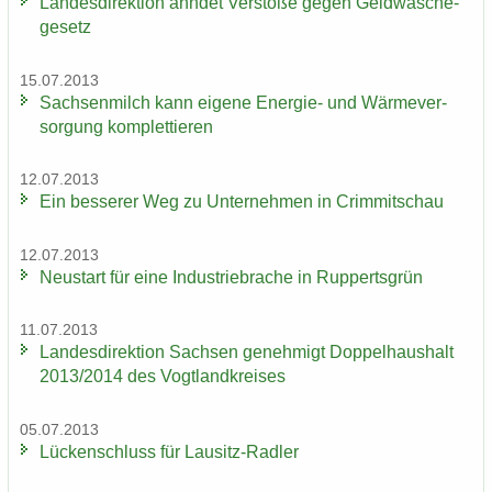
Lan­des­di­rek­ti­on ahn­det Ver­stö­ße gegen Geld­wä­sche­
ge­setz
15.07.2013
Sach­sen­milch kann ei­ge­ne Energie-​ und Wär­me­ver­
sor­gung kom­plet­tie­ren
12.07.2013
Ein bes­se­rer Weg zu Un­ter­neh­men in Crim­mit­schau
12.07.2013
Neu­start für eine In­dus­trie­bra­che in Rup­perts­grün
11.07.2013
Lan­des­di­rek­ti­on Sach­sen ge­neh­migt Dop­pel­haus­halt
2013/2014 des Vogt­land­krei­ses
05.07.2013
Lü­cken­schluss für Lausitz-​Radler