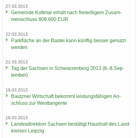
27.03.2013
Ge­mein­de Kott­mar er­hält nach frei­wil­li­gem Zu­sam­
men­schluss 808.600 EUR
22.03.2013
Park­flä­che an der Bas­tei kann künf­tig bes­ser ge­nutzt
wer­den
21.03.2013
Tag der Sach­sen in Schwar­zen­berg 2013 (6.-8.Sep­
tem­ber)
19.03.2013
Bautz­ner Wirt­schaft be­kommt leis­tungs­fä­hi­gen An­
schluss zur West­tan­gen­te
18.03.2013
Lan­des­di­rek­ti­on Sach­sen be­stä­tigt Haus­halt des Land­
krei­ses Leip­zig