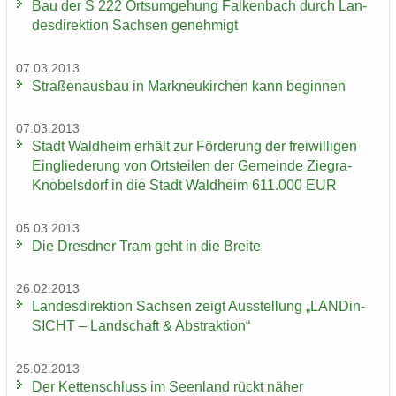
Bau der S 222 Orts­um­ge­hung Fal­ken­bach durch Lan­
des­di­rek­ti­on Sach­sen ge­neh­migt
07.03.2013
Stra­ßen­aus­bau in Mark­neu­kir­chen kann be­gin­nen
07.03.2013
Stadt Wald­heim er­hält zur För­de­rung der frei­wil­li­gen
Ein­glie­de­rung von Orts­tei­len der Ge­mein­de Ziegra-​
Knobelsdorf in die Stadt Wald­heim 611.000 EUR
05.03.2013
Die Dresd­ner Tram geht in die Brei­te
26.02.2013
Lan­des­di­rek­ti­on Sach­sen zeigt Aus­stel­lung „LAN­Din­
SICHT – Land­schaft & Abs­trak­ti­on“
25.02.2013
Der Ket­ten­schluss im Se­en­land rückt näher