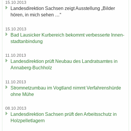
15.10.2013
Lan­des­di­rek­ti­on Sach­sen zeigt Aus­stel­lung „Bil­der
hören, in mich sehen …“
15.10.2013
Bad Lau­si­cker Kur­be­reich be­kommt ver­bes­ser­te In­nen­
stadt­an­bin­dung
11.10.2013
Lan­des­di­rek­ti­on prüft Neu­bau des Land­rats­am­tes in
Annaberg-​Buchholz
11.10.2013
Strom­netz­um­bau im Vogt­land nimmt Ver­fah­rens­hür­de
ohne Mühe
08.10.2013
Lan­des­di­rek­ti­on Sach­sen prüft den Ar­beits­schutz in
Holz­pel­let­la­gern