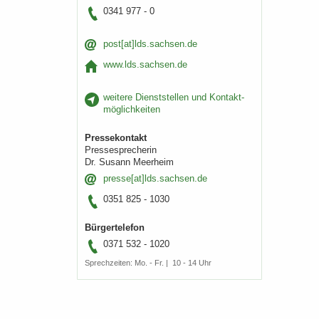
0341 977 - 0
post[at]lds.sach­sen.de
www.lds.sach­sen.de
wei­te­re Dienst­stel­len und Kon­takt­
mög­lich­kei­ten
Pres­se­kon­takt
Pres­se­spre­che­rin
Dr. Su­sann Meer­heim
pres­se[at]lds.sach­sen.de
0351 825 - 1030
Bür­ger­te­le­fon
0371 532 - 1020
Sprech­zei­ten: Mo. - Fr. | 10 - 14 Uhr