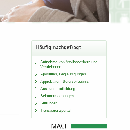
Häu­fig nach­ge­fragt
Auf­nah­me von Asyl­be­wer­bern und
Ver­trie­be­nen
rstätten und Abgasanlagen
Apos­til­len, Be­glau­bi­gun­gen
Ap­pro­ba­ti­on, Be­rufs­er­laub­nis
Aus- und Fort­bil­dung
Be­kannt­ma­chun­gen
Stif­tun­gen
Trans­pa­renz­por­tal