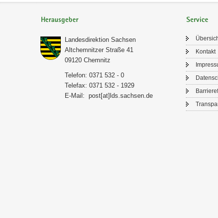
Herausgeber
Service
Über­sic
Lan­des­di­rek­ti­on Sach­sen
Alt­chem­nit­zer Stra­ße 41
Kon­takt
09120 Chem­nitz
Im­pres­
Te­le­fon: 0371 532 - 0
Da­ten­s
Te­le­fax: 0371 532 - 1929
Bar­rie­re­
E-​Mail:
post[at]lds.sach­sen.de
Trans­pa­