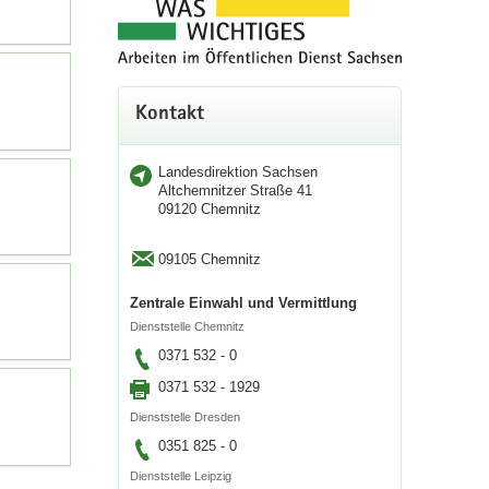
Kon­takt
Lan­des­di­rek­ti­on Sach­sen
Alt­chem­nit­zer Stra­ße 41
09120 Chem­nitz
09105 Chem­nitz
Zen­tra­le Ein­wahl und Ver­mitt­lung
Dienst­stel­le Chem­nitz
0371 532 - 0
0371 532 - 1929
Dienst­stel­le Dres­den
0351 825 - 0
Dienst­stel­le Leip­zig