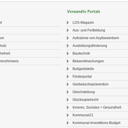
Verwandte Portale
ht
LDS-​Magazin
Aus- und Fort­bil­dung
sum
Auf­nah­me von Asyl­be­wer­bern
chutz
Aus­bil­dungs­för­de­rung
frei­heit
Bau­tech­nik
renz­hin­weis
Be­kannt­ma­chun­gen
Buß­geld­stel­le
För­der­por­tal
Geld­wä­sche­prä­ven­ti­on
Gleich­stel­lung
Glücks­spiel­recht
In­ne­res, So­zia­les + Ge­sund­heit
Kom­mu­nal21
Kommunal-​Investitions-Budget