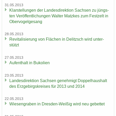
31.05.2013
Klar­stel­lun­gen der Lan­des­di­rek­ti­on Sach­sen zu jüngs­
ten Ver­öf­fent­li­chun­gen Wal­ter Matz­kes zum Fest­zelt in
Ober­vo­gel­ge­sang
28.05.2013
Re­vi­ta­li­sie­rung von Flä­chen in De­litzsch wird un­ter­
stützt
27.05.2013
Auf­ent­halt in Bu­ko­li­en
23.05.2013
Lan­des­di­rek­ti­on Sach­sen ge­neh­migt Dop­pel­haus­halt
des Erz­ge­birgs­krei­ses für 2013 und 2014
22.05.2013
Wie­sen­gra­ben in Dresden-​Weißig wird neu ge­bet­tet