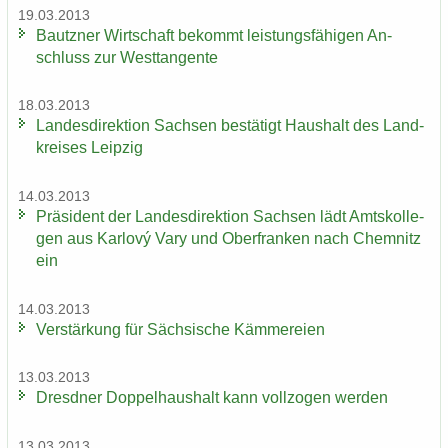
19.03.2013
Bautz­ner Wirt­schaft be­kommt leis­tungs­fä­hi­gen An­
schluss zur West­tan­gen­te
18.03.2013
Lan­des­di­rek­ti­on Sach­sen be­stä­tigt Haus­halt des Land­
krei­ses Leip­zig
14.03.2013
Prä­si­dent der Lan­des­di­rek­ti­on Sach­sen lädt Amts­kol­le­
gen aus Karlový Vary und Ober­fran­ken nach Chem­nitz
ein
14.03.2013
Ver­stär­kung für Säch­si­sche Käm­me­rei­en
13.03.2013
Dresd­ner Dop­pel­haus­halt kann voll­zo­gen wer­den
13.03.2013