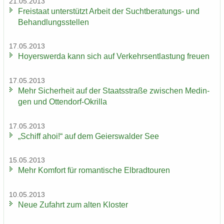
21.05.2013
Frei­staat un­ter­stützt Ar­beit der Suchtberatungs-​ und
Be­hand­lungs­stel­len
17.05.2013
Ho­yers­wer­da kann sich auf Ver­kehrs­ent­las­tung freu­en
17.05.2013
Mehr Si­cher­heit auf der Staats­stra­ße zwi­schen Me­din­
gen und Ottendorf-​Okrilla
17.05.2013
„Schiff ahoi!“ auf dem Gei­ers­wal­der See
15.05.2013
Mehr Kom­fort für ro­man­ti­sche El­brad­tou­ren
10.05.2013
Neue Zu­fahrt zum alten Klos­ter