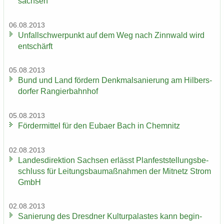
sach­sen
06.08.2013
Un­fall­schwer­punkt auf dem Weg nach Zinn­wald wird
ent­schärft
05.08.2013
Bund und Land för­dern Denk­mal­sa­nie­rung am Hil­bers­
dor­fer Ran­gier­bahn­hof
05.08.2013
För­der­mit­tel für den Eu­ba­er Bach in Chem­nitz
02.08.2013
Lan­des­di­rek­ti­on Sach­sen er­lässt Plan­fest­stel­lungs­be­
schluss für Lei­tungs­bau­maß­nah­men der Mit­netz Strom
GmbH
02.08.2013
Sa­nie­rung des Dresd­ner Kul­tur­pa­las­tes kann be­gin­