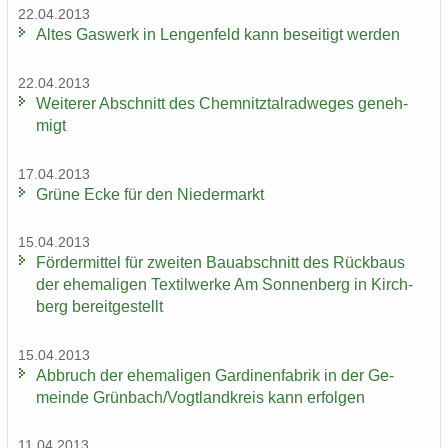
22.04.2013
Altes Gas­werk in Len­gen­feld kann be­sei­tigt wer­den
22.04.2013
Wei­te­rer Ab­schnitt des Chem­nitz­tal­rad­we­ges ge­neh­
migt
17.04.2013
Grüne Ecke für den Nie­der­markt
15.04.2013
För­der­mit­tel für zwei­ten Bau­ab­schnitt des Rück­baus
der ehe­ma­li­gen Tex­til­wer­ke Am Son­nen­berg in Kirch­
berg be­reit­ge­stellt
15.04.2013
Ab­bruch der ehe­ma­li­gen Gar­di­nen­fa­brik in der Ge­
mein­de Grün­bach/Vogt­land­kreis kann er­fol­gen
11.04.2013