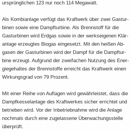
ur­sprüng­li­chen 123 nur noch 114 Me­ga­watt.
Als Kom­bi­an­la­ge ver­fügt das Kraft­werk über zwei Gas­tur­
bi­nen sowie eine Dampf­tur­bi­ne. Als Brenn­stoff für die
Gas­tur­bi­nen wird Erd­gas sowie in der werks­ei­ge­nen Klär­
an­la­ge er­zeug­tes Bio­gas ein­ge­setzt. Mit den hei­ßen Ab­
ga­sen der Gas­tur­bi­nen wird der Dampf für die Dampf­tur­
bi­ne er­zeugt. Auf­grund der zwei­fa­chen Nut­zung des En­er­
gie­ge­hal­tes der Brenn­stof­fe er­reicht das Kraft­werk einen
Wir­kungs­grad von 79 Pro­zent.
Mit einer Reihe von Auf­la­gen wird ge­währ­leis­tet, dass die
Dampf­kes­sel­an­la­ge des Kraft­wer­kes si­cher er­rich­tet und
be­trie­ben wird. Vor der In­be­trieb­nah­me wird die An­la­ge
noch­mals durch eine zu­ge­las­se­ne Über­wa­chungs­stel­le
über­prüft.