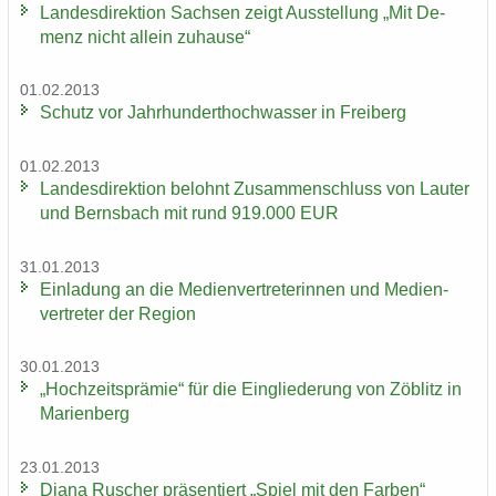
Lan­des­di­rek­ti­on Sach­sen zeigt Aus­stel­lung „Mit De­
menz nicht al­lein zu­hau­se“
01.02.2013
Schutz vor Jahr­hun­dert­hoch­was­ser in Frei­berg
01.02.2013
Lan­des­di­rek­ti­on be­lohnt Zu­sam­men­schluss von Lau­ter
und Berns­bach mit rund 919.000 EUR
31.01.2013
Ein­la­dung an die Me­di­en­ver­tre­te­rin­nen und Me­di­en­
ver­tre­ter der Re­gi­on
30.01.2013
„Hoch­zeits­prä­mie“ für die Ein­glie­de­rung von Zö­blitz in
Ma­ri­en­berg
23.01.2013
Diana Ru­scher prä­sen­tiert „Spiel mit den Far­ben“