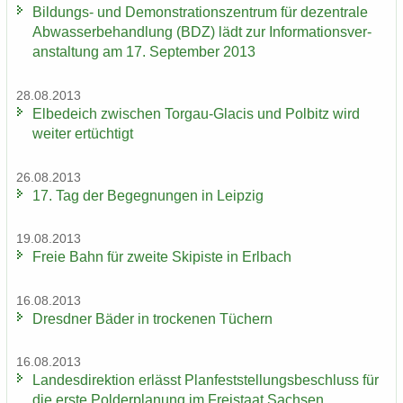
Bildungs-​ und De­mons­tra­ti­ons­zen­trum für de­zen­tra­le
Ab­was­ser­be­hand­lung (BDZ) lädt zur In­for­ma­ti­ons­ver­
an­stal­tung am 17. Sep­tem­ber 2013
28.08.2013
El­be­deich zwi­schen Torgau-​Glacis und Pol­bitz wird
wei­ter er­tüch­tigt
26.08.2013
17. Tag der Be­geg­nun­gen in Leip­zig
19.08.2013
Freie Bahn für zwei­te Ski­pis­te in Erl­bach
16.08.2013
Dresd­ner Bäder in tro­cke­nen Tü­chern
16.08.2013
Lan­des­di­rek­ti­on er­lässt Plan­fest­stel­lungs­be­schluss für
die erste Pol­der­pla­nung im Frei­staat Sach­sen