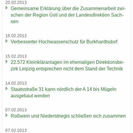
20.02.2013
Ge­mein­sa­me Er­klä­rung über die Zu­sam­men­ar­beit zwi­
schen der Re­gi­on Ústí und der Lan­des­di­rek­ti­on Sach­
sen
18.02.2013
Ver­bes­ser­ter Hoch­was­ser­schutz für Burk­hardts­dorf
15.02.2013
22.572 Klein­klär­an­la­gen im ehe­ma­li­gen Di­rek­ti­ons­be­
zirk Leip­zig ent­spre­chen nicht dem Stand der Tech­nik
14.02.2013
Staats­stra­ße 31 kann nörd­lich der A 14 bis Mü­geln
aus­ge­baut wer­den
07.02.2013
Roß­wein und Nie­der­s­trie­gis schlie­ßen sich zu­sam­men
07.02.2013