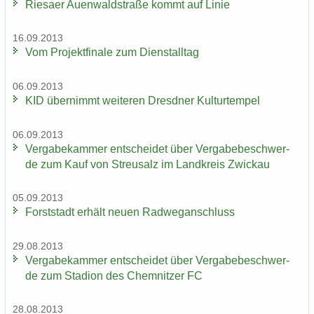
Rie­sa­er Au­en­wald­stra­ße kommt auf Linie
16.09.2013
Vom Pro­jekt­fi­na­le zum Dienst­all­tag
06.09.2013
KID über­nimmt wei­te­ren Dresd­ner Kul­tur­tem­pel
06.09.2013
Ver­ga­be­kam­mer ent­schei­det über Ver­ga­be­be­schwer­
de zum Kauf von Streu­salz im Land­kreis Zwi­ckau
05.09.2013
Forst­stadt er­hält neuen Rad­weg­an­schluss
29.08.2013
Ver­ga­be­kam­mer ent­schei­det über Ver­ga­be­be­schwer­
de zum Sta­di­on des Chem­nit­zer FC
28.08.2013