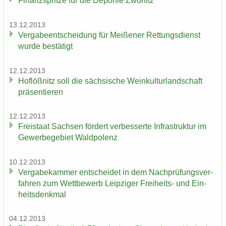
Fi­nanz­sprit­ze für die De­po­nie Zwö­nitz
13.12.2013
Ver­ga­be­ent­schei­dung für Mei­ße­ner Ret­tungs­dienst
wurde be­stä­tigt
12.12.2013
Hof­löß­nitz soll die säch­si­sche Wein­kul­tur­land­schaft
prä­sen­tie­ren
12.12.2013
Frei­staat Sach­sen för­dert ver­bes­ser­te In­fra­struk­tur im
Ge­wer­be­ge­biet Wald­po­lenz
10.12.2013
Ver­ga­be­kam­mer ent­schei­det in dem Nach­prü­fungs­ver­
fah­ren zum Wett­be­werb Leip­zi­ger Freiheits-​ und Ein­
heits­denk­mal
04.12.2013