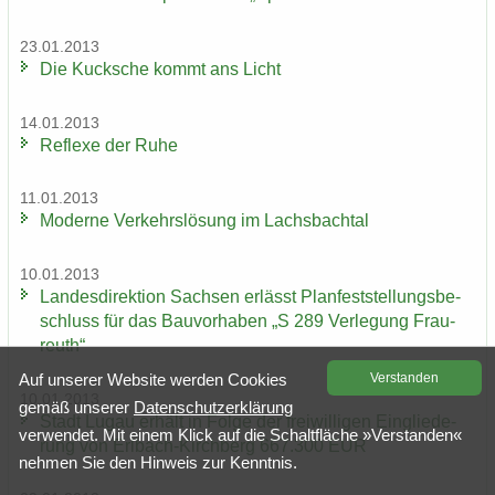
23.01.2013
Die Kuck­sche kommt ans Licht
14.01.2013
Re­fle­xe der Ruhe
11.01.2013
Mo­der­ne Ver­kehrs­lö­sung im Lachs­bach­tal
10.01.2013
Lan­des­di­rek­ti­on Sach­sen er­lässt Plan­fest­stel­lungs­be­
schluss für das Bau­vor­ha­ben „S 289 Ver­le­gung Frau­
reuth“
Auf un­se­rer Web­site wer­den Coo­kies
Ver­stan­den
10.01.2013
gemäß un­se­rer
Da­ten­schutz­er­klä­rung
Stadt Lugau er­hält in Folge der frei­wil­li­gen Ein­glie­de­
ver­wen­det. Mit einem Klick auf die Schalt­flä­che »Ver­stan­den«
rung von Erlbach-​Kirchberg 667.300 EUR
neh­men Sie den Hin­weis zur Kennt­nis.