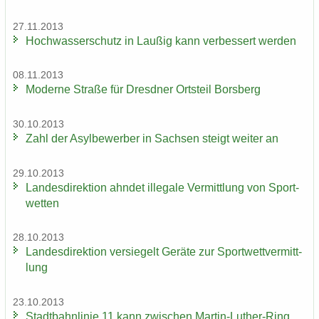
27.11.2013
Hoch­was­ser­schutz in Lau­ßig kann ver­bes­sert wer­den
08.11.2013
Mo­der­ne Stra­ße für Dresd­ner Orts­teil Borsberg
30.10.2013
Zahl der Asyl­be­wer­ber in Sach­sen steigt wei­ter an
29.10.2013
Lan­des­di­rek­ti­on ahn­det il­le­ga­le Ver­mitt­lung von Sport­
wet­ten
28.10.2013
Lan­des­di­rek­ti­on ver­sie­gelt Ge­rä­te zur Sport­wett­ver­mitt­
lung
23.10.2013
Stadt­bahn­li­nie 11 kann zwi­schen Martin-​Luther-Ring