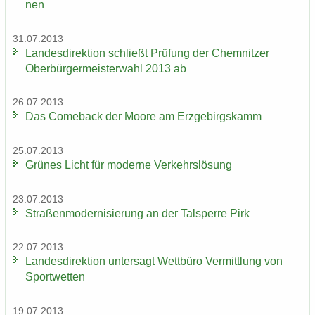
nen
31.07.2013
Lan­des­di­rek­ti­on schließt Prü­fung der Chem­nit­zer
Ober­bür­ger­meis­ter­wahl 2013 ab
26.07.2013
Das Come­back der Moore am Erz­ge­birgs­kamm
25.07.2013
Grü­nes Licht für mo­der­ne Ver­kehrs­lö­sung
23.07.2013
Stra­ßen­mo­der­ni­sie­rung an der Tal­sper­re Pirk
22.07.2013
Lan­des­di­rek­ti­on un­ter­sagt Wett­bü­ro Ver­mitt­lung von
Sport­wet­ten
19.07.2013