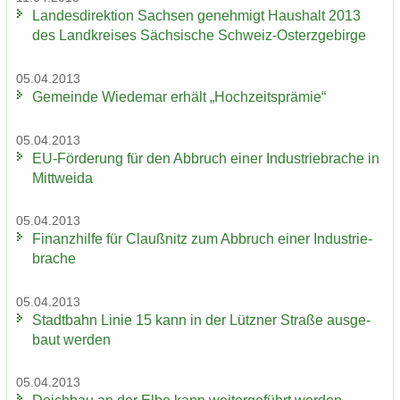
Lan­des­di­rek­ti­on Sach­sen ge­neh­migt Haus­halt 2013
des Land­krei­ses Säch­si­sche Schweiz-​Osterzgebirge
05.04.2013
Ge­mein­de Wie­de­mar er­hält „Hoch­zeits­prä­mie“
05.04.2013
EU-​Förderung für den Ab­bruch einer In­dus­trie­bra­che in
Mitt­wei­da
05.04.2013
Fi­nanz­hil­fe für Clau­ß­nitz zum Ab­bruch einer In­dus­trie­
bra­che
05.04.2013
Stadt­bahn Linie 15 kann in der Lütz­ner Stra­ße aus­ge­
baut wer­den
05.04.2013