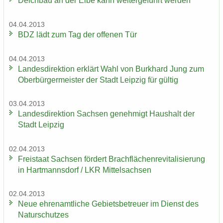
Deich­bau an der Elbe kann wei­ter­ge­führt wer­den
04.04.2013
BDZ lädt zum Tag der of­fe­nen Tür
04.04.2013
Lan­des­di­rek­ti­on er­klärt Wahl von Burk­hard Jung zum
Ober­bür­ger­meis­ter der Stadt Leip­zig für gül­tig
03.04.2013
Lan­des­di­rek­ti­on Sach­sen ge­neh­migt Haus­halt der
Stadt Leip­zig
02.04.2013
Frei­staat Sach­sen för­dert Brach­flä­chen­re­vi­ta­li­sie­rung
in Hart­manns­dorf / LKR Mit­tel­sach­sen
02.04.2013
Neue eh­ren­amt­li­che Ge­biets­be­treu­er im Dienst des
Na­tur­schut­zes