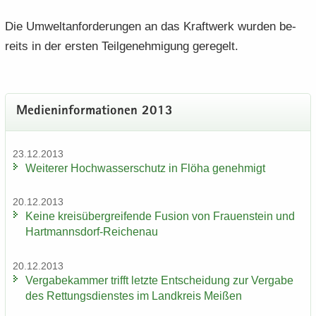
Die Um­welt­an­for­de­run­gen an das Kraft­werk wur­den be­
reits in der ers­ten Teil­ge­neh­mi­gung ge­re­gelt.
Me­di­en­in­for­ma­tio­nen 2013
23.12.2013
Wei­te­rer Hoch­was­ser­schutz in Flöha ge­neh­migt
20.12.2013
Keine kreis­über­grei­fen­de Fu­si­on von Frau­en­stein und
Hartmannsdorf-​Reichenau
20.12.2013
Ver­ga­be­kam­mer trifft letz­te Ent­schei­dung zur Ver­ga­be
des Ret­tungs­diens­tes im Land­kreis Mei­ßen