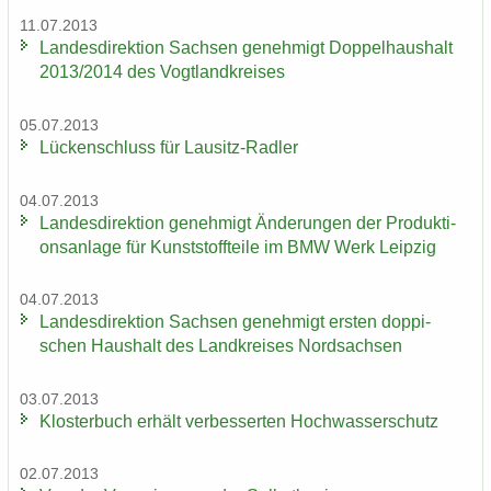
11.07.2013
Lan­des­di­rek­ti­on Sach­sen ge­neh­migt Dop­pel­haus­halt
2013/2014 des Vogt­land­krei­ses
05.07.2013
Lü­cken­schluss für Lausitz-​Radler
04.07.2013
Lan­des­di­rek­ti­on ge­neh­migt Än­de­run­gen der Pro­duk­ti­
ons­an­la­ge für Kunst­stoff­tei­le im BMW Werk Leip­zig
04.07.2013
Lan­des­di­rek­ti­on Sach­sen ge­neh­migt ers­ten dop­pi­
schen Haus­halt des Land­krei­ses Nord­sach­sen
03.07.2013
Klos­ter­buch er­hält ver­bes­ser­ten Hoch­was­ser­schutz
02.07.2013