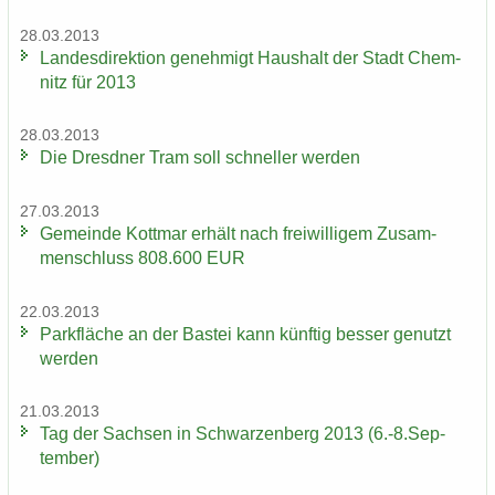
28.03.2013
Lan­des­di­rek­ti­on ge­neh­migt Haus­halt der Stadt Chem­
nitz für 2013
28.03.2013
Die Dresd­ner Tram soll schnel­ler wer­den
27.03.2013
Ge­mein­de Kott­mar er­hält nach frei­wil­li­gem Zu­sam­
men­schluss 808.600 EUR
22.03.2013
Park­flä­che an der Bas­tei kann künf­tig bes­ser ge­nutzt
wer­den
21.03.2013
Tag der Sach­sen in Schwar­zen­berg 2013 (6.-8.Sep­
tem­ber)