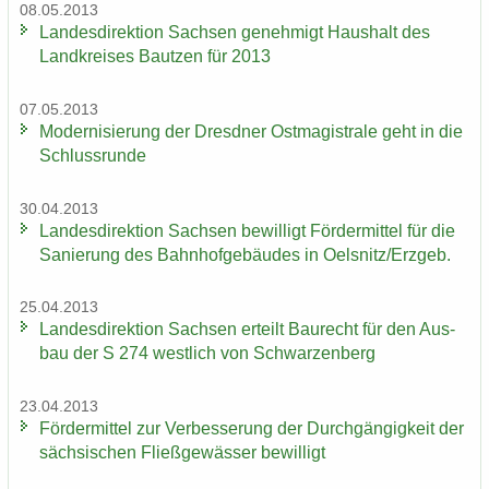
08.05.2013
Lan­des­di­rek­ti­on Sach­sen ge­neh­migt Haus­halt des
Land­krei­ses Baut­zen für 2013
07.05.2013
Mo­der­ni­sie­rung der Dresd­ner Ost­ma­gis­tra­le geht in die
Schluss­run­de
30.04.2013
Lan­des­di­rek­ti­on Sach­sen be­wil­ligt För­der­mit­tel für die
Sa­nie­rung des Bahn­hof­ge­bäu­des in Oels­nitz/Erz­geb.
25.04.2013
Lan­des­di­rek­ti­on Sach­sen er­teilt Bau­recht für den Aus­
bau der S 274 west­lich von Schwar­zen­berg
23.04.2013
För­der­mit­tel zur Ver­bes­se­rung der Durch­gän­gig­keit der
säch­si­schen Fließ­ge­wäs­ser be­wil­ligt