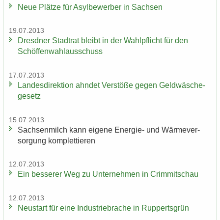
Neue Plät­ze für Asyl­be­wer­ber in Sach­sen
19.07.2013
Dresd­ner Stadt­rat bleibt in der Wahl­pflicht für den
Schöf­fen­wahl­aus­schuss
17.07.2013
Lan­des­di­rek­ti­on ahn­det Ver­stö­ße gegen Geld­wä­sche­
ge­setz
15.07.2013
Sach­sen­milch kann ei­ge­ne Energie-​ und Wär­me­ver­
sor­gung kom­plet­tie­ren
12.07.2013
Ein bes­se­rer Weg zu Un­ter­neh­men in Crim­mit­schau
12.07.2013
Neu­start für eine In­dus­trie­bra­che in Rup­perts­grün