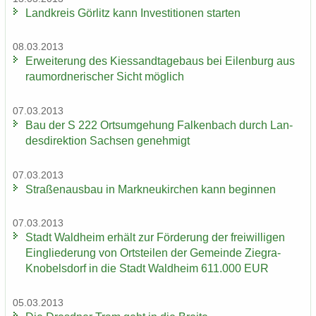
Land­kreis Gör­litz kann In­ves­ti­tio­nen star­ten
08.03.2013
Er­wei­te­rung des Kies­sand­ta­ge­baus bei Ei­len­burg aus
raum­ord­ne­ri­scher Sicht mög­lich
07.03.2013
Bau der S 222 Orts­um­ge­hung Fal­ken­bach durch Lan­
des­di­rek­ti­on Sach­sen ge­neh­migt
07.03.2013
Stra­ßen­aus­bau in Mark­neu­kir­chen kann be­gin­nen
07.03.2013
Stadt Wald­heim er­hält zur För­de­rung der frei­wil­li­gen
Ein­glie­de­rung von Orts­tei­len der Ge­mein­de Ziegra-​
Knobelsdorf in die Stadt Wald­heim 611.000 EUR
05.03.2013