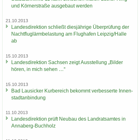
und Körn­er­stra­ße aus­ge­baut wer­den
21.10.2013
Lan­des­di­rek­ti­on schließt dies­jäh­ri­ge Über­prü­fung der
Nacht­flug­lärm­be­las­tung am Flug­ha­fen Leip­zig/Halle
ab
15.10.2013
Lan­des­di­rek­ti­on Sach­sen zeigt Aus­stel­lung „Bil­der
hören, in mich sehen …“
15.10.2013
Bad Lau­si­cker Kur­be­reich be­kommt ver­bes­ser­te In­nen­
stadt­an­bin­dung
11.10.2013
Lan­des­di­rek­ti­on prüft Neu­bau des Land­rats­am­tes in
Annaberg-​Buchholz