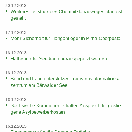
20.12.2013
Wei­te­res Teil­stück des Chem­nitz­tal­rad­we­ges plan­fest­
ge­stellt
17.12.2013
Mehr Si­cher­heit für Hang­an­lie­ger in Pirna-​Oberposta
16.12.2013
Hal­ben­dor­fer See kann her­aus­ge­putzt wer­den
16.12.2013
Bund und Land un­ter­stüt­zen Tou­ris­mus­in­for­ma­ti­ons­
zen­trum am Bär­wal­der See
16.12.2013
Säch­si­sche Kom­mu­nen er­hal­ten Aus­gleich für ge­stie­
ge­ne Asyl­be­wer­ber­kos­ten
16.12.2013