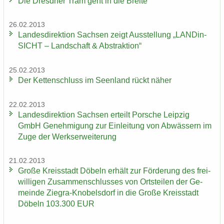
Die Dresd­ner Tram geht in die Brei­te
26.02.2013
Lan­des­di­rek­ti­on Sach­sen zeigt Aus­stel­lung „LAN­Din­
SICHT – Land­schaft & Abs­trak­ti­on“
25.02.2013
Der Ket­ten­schluss im Se­en­land rückt näher
22.02.2013
Lan­des­di­rek­ti­on Sach­sen er­teilt Por­sche Leip­zig
GmbH Ge­neh­mi­gung zur Ein­lei­tung von Ab­wäs­sern im
Zuge der Werks­er­wei­te­rung
21.02.2013
Große Kreis­stadt Dö­beln er­hält zur För­de­rung des frei­
wil­li­gen Zu­sam­men­schlus­ses von Orts­tei­len der Ge­
mein­de Ziegra-​Knobelsdorf in die Große Kreis­stadt
Dö­beln 103.300 EUR