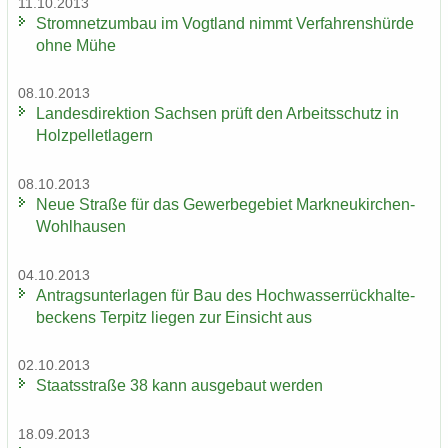
11.10.2013
Strom­netz­um­bau im Vogt­land nimmt Ver­fah­rens­hür­de
ohne Mühe
08.10.2013
Lan­des­di­rek­ti­on Sach­sen prüft den Ar­beits­schutz in
Holz­pel­let­la­gern
08.10.2013
Neue Stra­ße für das Ge­wer­be­ge­biet Markneukirchen-​
Wohlhausen
04.10.2013
An­trags­un­ter­la­gen für Bau des Hoch­was­ser­rück­hal­te­
be­ckens Ter­pitz lie­gen zur Ein­sicht aus
02.10.2013
Staats­stra­ße 38 kann aus­ge­baut wer­den
18.09.2013