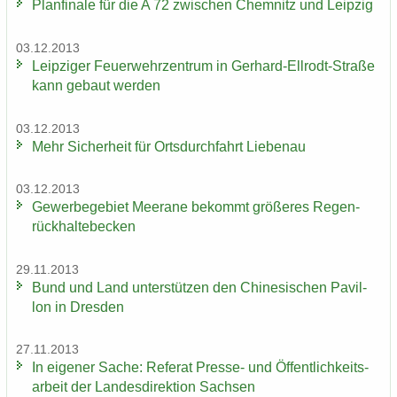
Plan­fi­na­le für die A 72 zwi­schen Chem­nitz und Leip­zig
03.12.2013
Leip­zi­ger Feu­er­wehr­zen­trum in Gerhard-​Ellrodt-Straße
kann ge­baut wer­den
03.12.2013
Mehr Si­cher­heit für Orts­durch­fahrt Lie­be­nau
03.12.2013
Ge­wer­be­ge­biet Meer­a­ne be­kommt grö­ße­res Re­gen­
rück­hal­te­be­cken
29.11.2013
Bund und Land un­ter­stüt­zen den Chi­ne­si­schen Pa­vil­
lon in Dres­den
27.11.2013
In ei­ge­ner Sache: Re­fe­rat Presse-​ und Öf­fent­lich­keits­
ar­beit der Lan­des­di­rek­ti­on Sach­sen