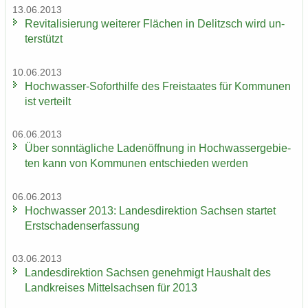
13.06.2013
Re­vi­ta­li­sie­rung wei­te­rer Flä­chen in De­litzsch wird un­
ter­stützt
10.06.2013
Hochwasser-​Soforthilfe des Frei­staa­tes für Kom­mu­nen
ist ver­teilt
06.06.2013
Über sonn­täg­li­che La­den­öff­nung in Hoch­was­ser­ge­bie­
ten kann von Kom­mu­nen ent­schie­den wer­den
06.06.2013
Hoch­was­ser 2013: Lan­des­di­rek­ti­on Sach­sen star­tet
Erst­scha­dens­er­fas­sung
03.06.2013
Lan­des­di­rek­ti­on Sach­sen ge­neh­migt Haus­halt des
Land­krei­ses Mit­tel­sach­sen für 2013