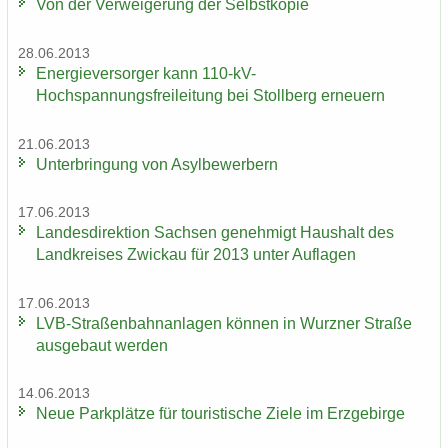
Von der Ver­wei­ge­rung der Selbst­ko­pie
28.06.2013
En­er­gie­ver­sor­ger kann 110-​kV-
Hochspannungsfreileitung bei Stoll­berg er­neu­ern
21.06.2013
Un­ter­brin­gung von Asyl­be­wer­bern
17.06.2013
Lan­des­di­rek­ti­on Sach­sen ge­neh­migt Haus­halt des
Land­krei­ses Zwi­ckau für 2013 unter Auf­la­gen
17.06.2013
LVB-​Straßenbahnanlagen kön­nen in Wurz­ner Stra­ße
aus­ge­baut wer­den
14.06.2013
Neue Park­plät­ze für tou­ris­ti­sche Ziele im Erz­ge­bir­ge