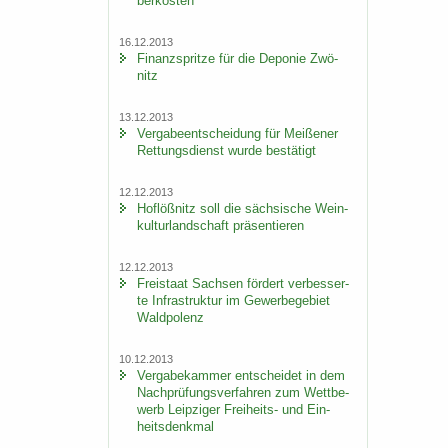
ber­kos­ten
16.12.2013
Fi­nanz­sprit­ze für die De­po­nie Zwö­
nitz
13.12.2013
Ver­ga­be­ent­schei­dung für Mei­ße­ner
Ret­tungs­dienst wurde be­stä­tigt
12.12.2013
Hof­löß­nitz soll die säch­si­sche Wein­
kul­tur­land­schaft prä­sen­tie­ren
12.12.2013
Frei­staat Sach­sen för­dert ver­bes­ser­
te In­fra­struk­tur im Ge­wer­be­ge­biet
Wald­po­lenz
10.12.2013
Ver­ga­be­kam­mer ent­schei­det in dem
Nach­prü­fungs­ver­fah­ren zum Wett­be­
werb Leip­zi­ger Freiheits-​ und Ein­
heits­denk­mal