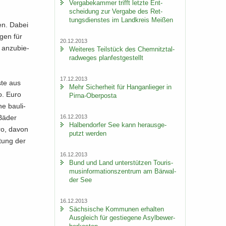
Ver­ga­be­kam­mer trifft letz­te Ent­
schei­dung zur Ver­ga­be des Ret­
tungs­diens­tes im Land­kreis Mei­ßen
ben. Dabei
n­gen für
20.12.2013
an­zu­bie­
Wei­te­res Teil­stück des Chem­nitz­tal­
rad­we­ges plan­fest­ge­stellt
17.12.2013
­te aus
Mehr Si­cher­heit für Hang­an­lie­ger in
o. Euro
Pirna-​Oberposta
he bau­li­
16.12.2013
 Bäder
Hal­ben­dor­fer See kann her­aus­ge­
ro, davon
putzt wer­den
ltung der
16.12.2013
Bund und Land un­ter­stüt­zen Tou­ris­
mus­in­for­ma­ti­ons­zen­trum am Bär­wal­
der See
16.12.2013
Säch­si­sche Kom­mu­nen er­hal­ten
Aus­gleich für ge­stie­ge­ne Asyl­be­wer­