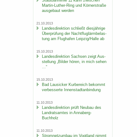
Stadt­bahn­li­nie 11 kann zwi­schen
Martin-​Luther-Ring und Körn­er­stra­ße
aus­ge­baut wer­den
21.10.2013
Lan­des­di­rek­ti­on schließt dies­jäh­ri­ge
Über­prü­fung der Nacht­flug­lärm­be­las­
tung am Flug­ha­fen Leip­zig/Halle ab
15.10.2013
Lan­des­di­rek­ti­on Sach­sen zeigt Aus­
stel­lung „Bil­der hören, in mich sehen
…“
15.10.2013
Bad Lau­si­cker Kur­be­reich be­kommt
ver­bes­ser­te In­nen­stadt­an­bin­dung
11.10.2013
Lan­des­di­rek­ti­on prüft Neu­bau des
Land­rats­am­tes in Annaberg-​
Buchholz
11.10.2013
Strom­netz­um­bau im Vogt­land nimmt