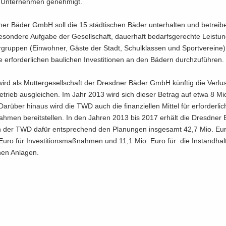
 Un­ter­neh­men geneh­migt.
ner Bäder GmbH soll die 15 städ­ti­schen Bäder un­ter­hal­ten und be­trei­
e­son­de­re Auf­ga­be der Ge­sell­schaft, dau­er­haft be­darfs­ge­rech­te Leis­tu
­gruppen (Ein­woh­ner, Gäste der Stadt, Schul­klassen und Sport­ver­ei­ne) 
 erforder­lichen bau­li­chen In­vestitionen an den Bä­dern durch­zu­füh­ren.
rd als Mut­ter­ge­sell­schaft der Dresd­ner Bäder GmbH künf­tig die Ver­lus
­trieb aus­glei­chen. Im Jahr 2013 wird sich die­ser Be­trag auf etwa 8 Mi
Dar­über hin­aus wird die TWD auch die fi­nan­zi­el­len Mit­tel für er­for­der­li­c
h­men be­reit­stel­len. In den Jah­ren 2013 bis 2017 er­hält die Dresd­ner
er TWD dafür ent­spre­chend den Pla­nun­gen ins­ge­samt 42,7 Mio. Eu
Euro für In­ves­ti­ti­ons­maß­nah­men und 11,1 Mio. Euro für die Instand­ha
nen An­la­gen.