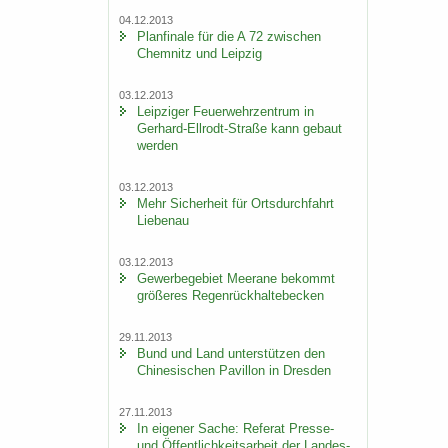
04.12.2013
Plan­fi­na­le für die A 72 zwi­schen
Chem­nitz und Leip­zig
03.12.2013
Leip­zi­ger Feu­er­wehr­zen­trum in
Gerhard-​Ellrodt-Straße kann ge­baut
wer­den
03.12.2013
Mehr Si­cher­heit für Orts­durch­fahrt
Lie­be­nau
03.12.2013
Ge­wer­be­ge­biet Meer­a­ne be­kommt
grö­ße­res Re­gen­rück­hal­te­be­cken
29.11.2013
Bund und Land un­ter­stüt­zen den
Chi­ne­si­schen Pa­vil­lon in Dres­den
27.11.2013
In ei­ge­ner Sache: Re­fe­rat Presse-​
und Öf­fent­lich­keits­ar­beit der Lan­des­