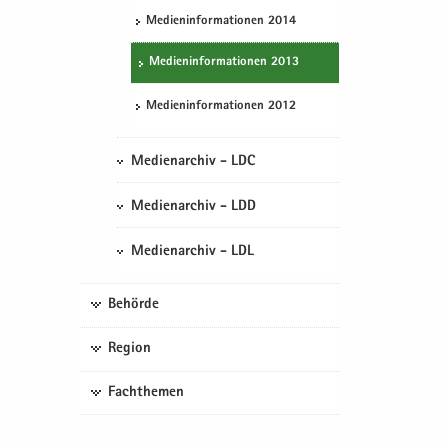
Me­di­en­in­for­ma­tio­nen 2014
Me­di­en­in­for­ma­tio­nen 2013
Me­di­en­in­for­ma­tio­nen 2012
Medienarchiv - LDC
Medienarchiv - LDD
Medienarchiv - LDL
Behörde
Region
Fachthemen