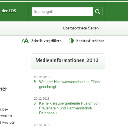
 der LDS
Übergeordnete Seiten
Schrift vergrößern
Kontrast erhöhen
Me­di­en­in­for­ma­tio­nen 2013
23.12.2013
Wei­te­rer Hoch­was­ser­schutz in Flöha
ge­neh­migt
­ner
20.12.2013
Keine kreis­über­grei­fen­de Fu­si­on von
Frau­en­stein und Hartmannsdorf-​
n be­
Reichenau
res­den
 Frei­bä­
20.12.2013