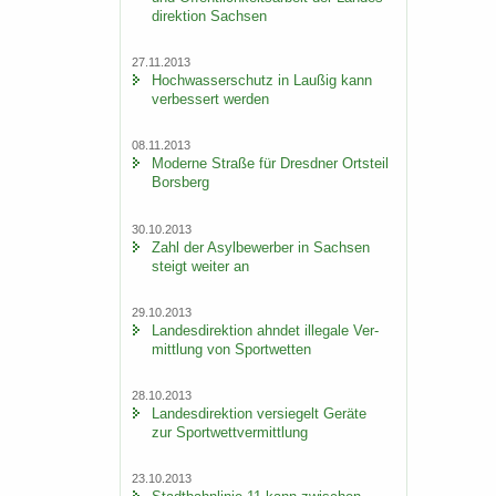
di­rek­ti­on Sach­sen
27.11.2013
Hoch­was­ser­schutz in Lau­ßig kann
ver­bes­sert wer­den
08.11.2013
Mo­der­ne Stra­ße für Dresd­ner Orts­teil
Borsberg
30.10.2013
Zahl der Asyl­be­wer­ber in Sach­sen
steigt wei­ter an
29.10.2013
Lan­des­di­rek­ti­on ahn­det il­le­ga­le Ver­
mitt­lung von Sport­wet­ten
28.10.2013
Lan­des­di­rek­ti­on ver­sie­gelt Ge­rä­te
zur Sport­wett­ver­mitt­lung
23.10.2013