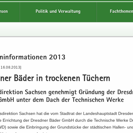
hsen
Politik und Verwaltung
Fachthemen
n­in­for­ma­tio­nen 2013
 16.08.2013]
­ner Bäder in tro­cke­nen Tü­chern
­di­rek­ti­on Sach­sen ge­neh­migt Grün­dung der Dresd
GmbH unter dem Dach der Tech­ni­schen Werke
­di­rek­ti­on Sach­sen hat die vom Stadt­rat der Lan­des­haupt­stadt Dres­de
ne Er­rich­tung der Dresd­ner Bäder GmbH durch die Tech­ni­sche Werke D
 sowie die Ein­brin­gung der Grund­stücke der städ­ti­schen Hallen-​ und