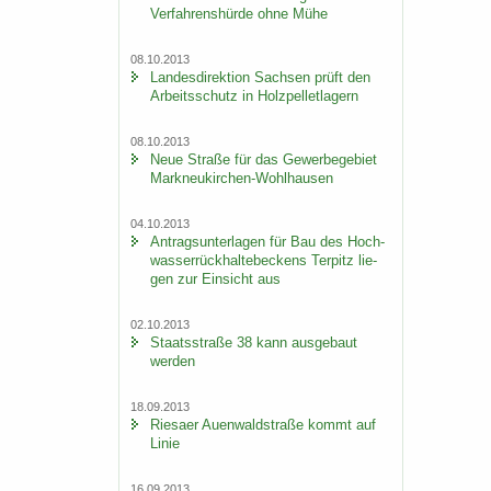
Ver­fah­rens­hür­de ohne Mühe
08.10.2013
Lan­des­di­rek­ti­on Sach­sen prüft den
Ar­beits­schutz in Holz­pel­let­la­gern
08.10.2013
Neue Stra­ße für das Ge­wer­be­ge­biet
Markneukirchen-​Wohlhausen
04.10.2013
An­trags­un­ter­la­gen für Bau des Hoch­
was­ser­rück­hal­te­be­ckens Ter­pitz lie­
gen zur Ein­sicht aus
02.10.2013
Staats­stra­ße 38 kann aus­ge­baut
wer­den
18.09.2013
Rie­sa­er Au­en­wald­stra­ße kommt auf
Linie
16.09.2013