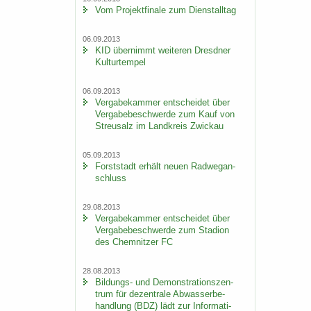
Vom Pro­jekt­fi­na­le zum Dienst­all­tag
06.09.2013
KID über­nimmt wei­te­ren Dresd­ner
Kul­tur­tem­pel
06.09.2013
Ver­ga­be­kam­mer ent­schei­det über
Ver­ga­be­be­schwer­de zum Kauf von
Streu­salz im Land­kreis Zwi­ckau
05.09.2013
Forst­stadt er­hält neuen Rad­weg­an­
schluss
29.08.2013
Ver­ga­be­kam­mer ent­schei­det über
Ver­ga­be­be­schwer­de zum Sta­di­on
des Chem­nit­zer FC
28.08.2013
Bildungs-​ und De­mons­tra­ti­ons­zen­
trum für de­zen­tra­le Ab­was­ser­be­
hand­lung (BDZ) lädt zur In­for­ma­ti­