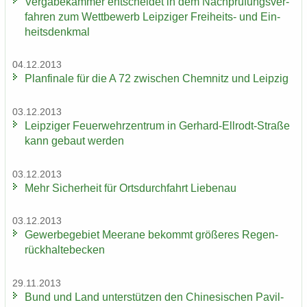
Ver­ga­be­kam­mer ent­schei­det in dem Nach­prü­fungs­ver­
fah­ren zum Wett­be­werb Leip­zi­ger Freiheits-​ und Ein­
heits­denk­mal
04.12.2013
Plan­fi­na­le für die A 72 zwi­schen Chem­nitz und Leip­zig
03.12.2013
Leip­zi­ger Feu­er­wehr­zen­trum in Gerhard-​Ellrodt-Straße
kann ge­baut wer­den
03.12.2013
Mehr Si­cher­heit für Orts­durch­fahrt Lie­be­nau
03.12.2013
Ge­wer­be­ge­biet Meer­a­ne be­kommt grö­ße­res Re­gen­
rück­hal­te­be­cken
29.11.2013
Bund und Land un­ter­stüt­zen den Chi­ne­si­schen Pa­vil­