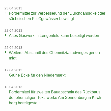
23.04.2013
För­der­mit­tel zur Ver­bes­se­rung der Durch­gän­gig­keit der
säch­si­schen Fließ­ge­wäs­ser be­wil­ligt
22.04.2013
Altes Gas­werk in Len­gen­feld kann be­sei­tigt wer­den
22.04.2013
Wei­te­rer Ab­schnitt des Chem­nitz­tal­rad­we­ges ge­neh­
migt
17.04.2013
Grüne Ecke für den Nie­der­markt
15.04.2013
För­der­mit­tel für zwei­ten Bau­ab­schnitt des Rück­baus
der ehe­ma­li­gen Tex­til­wer­ke Am Son­nen­berg in Kirch­
berg be­reit­ge­stellt