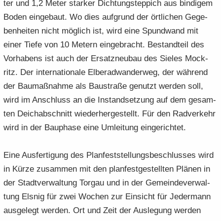
ter und 1,2 Meter star­ker Dich­tungs­tep­pich aus bin­di­gem
Boden ein­ge­baut. Wo dies auf­grund der ört­li­chen Ge­ge­
ben­hei­ten nicht mög­lich ist, wird eine Spund­wand mit
einer Tiefe von 10 Me­tern ein­ge­bracht. Be­stand­teil des
Vor­ha­bens ist auch der Er­satz­neu­bau des Sie­les Mock­
ritz. Der in­ter­na­tio­na­le El­be­rad­wan­der­weg, der wäh­rend
der Bau­maß­nah­me als Bau­stra­ße ge­nutzt wer­den soll,
wird im An­schluss an die In­stand­set­zung auf dem ge­sam­
ten Deich­ab­schnitt wie­der­her­ge­stellt. Für den Rad­ver­kehr
wird in der Bau­pha­se eine Um­lei­tung ein­ge­rich­tet.
Eine Aus­fer­ti­gung des Plan­fest­stel­lungs­be­schlus­ses wird
in Kürze zu­sam­men mit den plan­fest­ge­stell­ten Plä­nen in
der Stadt­ver­wal­tung Tor­gau und in der Ge­mein­de­ver­wal­
tung Els­nig für zwei Wo­chen zur Ein­sicht für Je­der­mann
aus­ge­legt wer­den. Ort und Zeit der Aus­le­gung wer­den