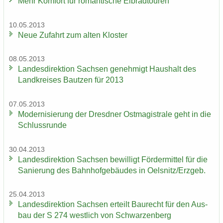
Mehr Kom­fort für ro­man­ti­sche El­brad­tou­ren
10.05.2013
Neue Zu­fahrt zum alten Klos­ter
08.05.2013
Lan­des­di­rek­ti­on Sach­sen ge­neh­migt Haus­halt des
Land­krei­ses Baut­zen für 2013
07.05.2013
Mo­der­ni­sie­rung der Dresd­ner Ost­ma­gis­tra­le geht in die
Schluss­run­de
30.04.2013
Lan­des­di­rek­ti­on Sach­sen be­wil­ligt För­der­mit­tel für die
Sa­nie­rung des Bahn­hof­ge­bäu­des in Oels­nitz/Erz­geb.
25.04.2013
Lan­des­di­rek­ti­on Sach­sen er­teilt Bau­recht für den Aus­
bau der S 274 west­lich von Schwar­zen­berg