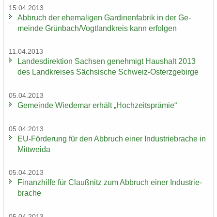
15.04.2013
Ab­bruch der ehe­ma­li­gen Gar­di­nen­fa­brik in der Ge­
mein­de Grün­bach/Vogt­land­kreis kann er­fol­gen
11.04.2013
Lan­des­di­rek­ti­on Sach­sen ge­neh­migt Haus­halt 2013
des Land­krei­ses Säch­si­sche Schweiz-​Osterzgebirge
05.04.2013
Ge­mein­de Wie­de­mar er­hält „Hoch­zeits­prä­mie“
05.04.2013
EU-​Förderung für den Ab­bruch einer In­dus­trie­bra­che in
Mitt­wei­da
05.04.2013
Fi­nanz­hil­fe für Clau­ß­nitz zum Ab­bruch einer In­dus­trie­
bra­che
05.04.2013