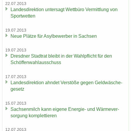
22.07.2013
Lan­des­di­rek­ti­on un­ter­sagt Wett­bü­ro Ver­mitt­lung von
Sport­wet­ten
19.07.2013
Neue Plät­ze für Asyl­be­wer­ber in Sach­sen
19.07.2013
Dresd­ner Stadt­rat bleibt in der Wahl­pflicht für den
Schöf­fen­wahl­aus­schuss
17.07.2013
Lan­des­di­rek­ti­on ahn­det Ver­stö­ße gegen Geld­wä­sche­
ge­setz
15.07.2013
Sach­sen­milch kann ei­ge­ne Energie-​ und Wär­me­ver­
sor­gung kom­plet­tie­ren
12.07.2013