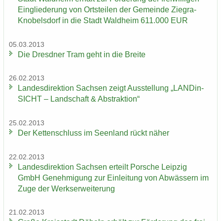
Ein­glie­de­rung von Orts­tei­len der Ge­mein­de Ziegra-​
Knobelsdorf in die Stadt Wald­heim 611.000 EUR
05.03.2013
Die Dresd­ner Tram geht in die Brei­te
26.02.2013
Lan­des­di­rek­ti­on Sach­sen zeigt Aus­stel­lung „LAN­Din­
SICHT – Land­schaft & Abs­trak­ti­on“
25.02.2013
Der Ket­ten­schluss im Se­en­land rückt näher
22.02.2013
Lan­des­di­rek­ti­on Sach­sen er­teilt Por­sche Leip­zig
GmbH Ge­neh­mi­gung zur Ein­lei­tung von Ab­wäs­sern im
Zuge der Werks­er­wei­te­rung
21.02.2013