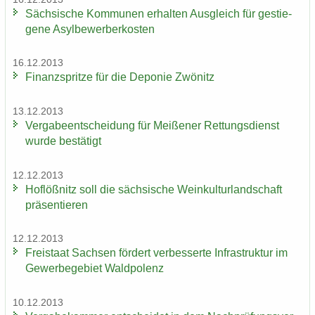
Säch­si­sche Kom­mu­nen er­hal­ten Aus­gleich für ge­stie­
ge­ne Asyl­be­wer­ber­kos­ten
16.12.2013
Fi­nanz­sprit­ze für die De­po­nie Zwö­nitz
13.12.2013
Ver­ga­be­ent­schei­dung für Mei­ße­ner Ret­tungs­dienst
wurde be­stä­tigt
12.12.2013
Hof­löß­nitz soll die säch­si­sche Wein­kul­tur­land­schaft
prä­sen­tie­ren
12.12.2013
Frei­staat Sach­sen för­dert ver­bes­ser­te In­fra­struk­tur im
Ge­wer­be­ge­biet Wald­po­lenz
10.12.2013