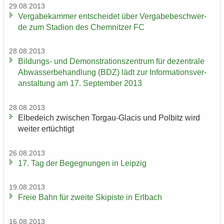
29.08.2013
Ver­ga­be­kam­mer ent­schei­det über Ver­ga­be­be­schwer­
de zum Sta­di­on des Chem­nit­zer FC
28.08.2013
Bildungs-​ und De­mons­tra­ti­ons­zen­trum für de­zen­tra­le
Ab­was­ser­be­hand­lung (BDZ) lädt zur In­for­ma­ti­ons­ver­
an­stal­tung am 17. Sep­tem­ber 2013
28.08.2013
El­be­deich zwi­schen Torgau-​Glacis und Pol­bitz wird
wei­ter er­tüch­tigt
26.08.2013
17. Tag der Be­geg­nun­gen in Leip­zig
19.08.2013
Freie Bahn für zwei­te Ski­pis­te in Erl­bach
16.08.2013