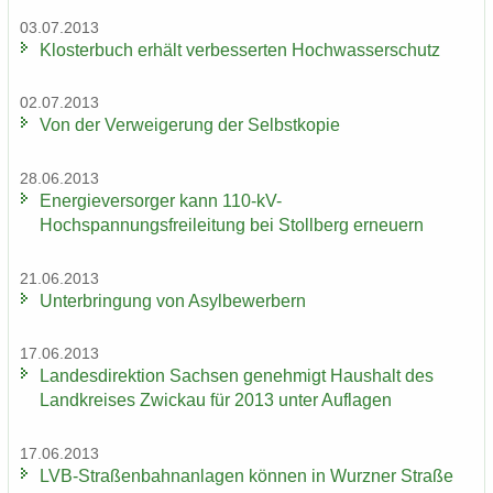
03.07.2013
Klos­ter­buch er­hält ver­bes­ser­ten Hoch­was­ser­schutz
02.07.2013
Von der Ver­wei­ge­rung der Selbst­ko­pie
28.06.2013
En­er­gie­ver­sor­ger kann 110-​kV-
Hochspannungsfreileitung bei Stoll­berg er­neu­ern
21.06.2013
Un­ter­brin­gung von Asyl­be­wer­bern
17.06.2013
Lan­des­di­rek­ti­on Sach­sen ge­neh­migt Haus­halt des
Land­krei­ses Zwi­ckau für 2013 unter Auf­la­gen
17.06.2013
LVB-​Straßenbahnanlagen kön­nen in Wurz­ner Stra­ße