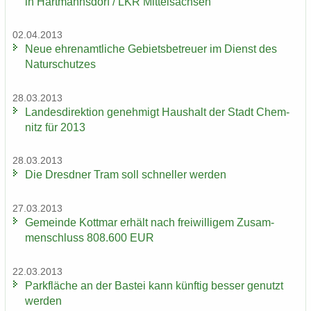
in Hart­manns­dorf / LKR Mit­tel­sach­sen
02.04.2013
Neue eh­ren­amt­li­che Ge­biets­be­treu­er im Dienst des
Na­tur­schut­zes
28.03.2013
Lan­des­di­rek­ti­on ge­neh­migt Haus­halt der Stadt Chem­
nitz für 2013
28.03.2013
Die Dresd­ner Tram soll schnel­ler wer­den
27.03.2013
Ge­mein­de Kott­mar er­hält nach frei­wil­li­gem Zu­sam­
men­schluss 808.600 EUR
22.03.2013
Park­flä­che an der Bas­tei kann künf­tig bes­ser ge­nutzt
wer­den