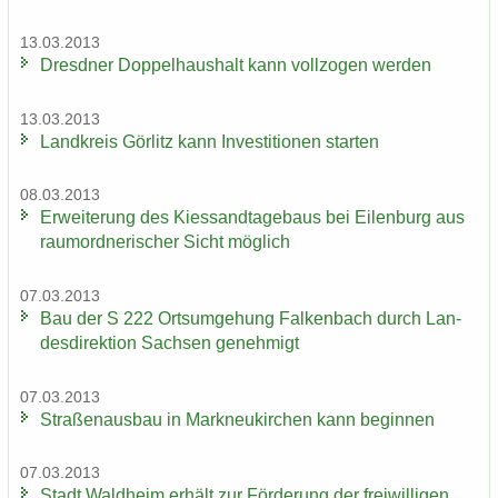
13.03.2013
Dresd­ner Dop­pel­haus­halt kann voll­zo­gen wer­den
13.03.2013
Land­kreis Gör­litz kann In­ves­ti­tio­nen star­ten
08.03.2013
Er­wei­te­rung des Kies­sand­ta­ge­baus bei Ei­len­burg aus
raum­ord­ne­ri­scher Sicht mög­lich
07.03.2013
Bau der S 222 Orts­um­ge­hung Fal­ken­bach durch Lan­
des­di­rek­ti­on Sach­sen ge­neh­migt
07.03.2013
Stra­ßen­aus­bau in Mark­neu­kir­chen kann be­gin­nen
07.03.2013
Stadt Wald­heim er­hält zur För­de­rung der frei­wil­li­gen