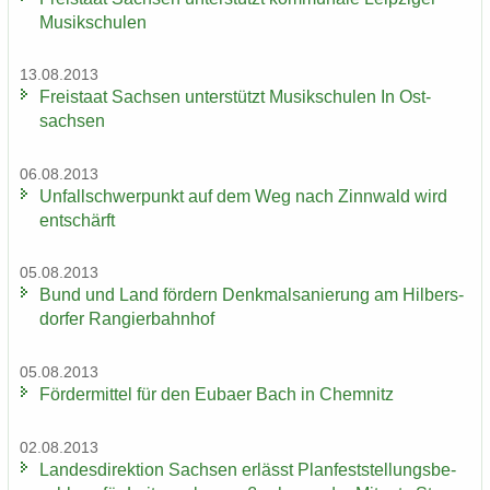
Mu­sik­schu­len
13.08.2013
Frei­staat Sach­sen un­ter­stützt Mu­sik­schu­len In Ost­
sach­sen
06.08.2013
Un­fall­schwer­punkt auf dem Weg nach Zinn­wald wird
ent­schärft
05.08.2013
Bund und Land för­dern Denk­mal­sa­nie­rung am Hil­bers­
dor­fer Ran­gier­bahn­hof
05.08.2013
För­der­mit­tel für den Eu­ba­er Bach in Chem­nitz
02.08.2013
Lan­des­di­rek­ti­on Sach­sen er­lässt Plan­fest­stel­lungs­be­