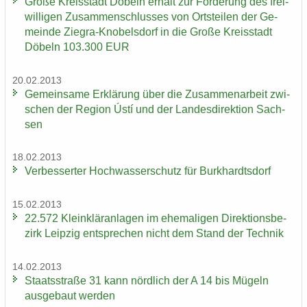
Große Kreis­stadt Dö­beln er­hält zur För­de­rung des frei­
wil­li­gen Zu­sam­men­schlus­ses von Orts­tei­len der Ge­
mein­de Ziegra-​Knobelsdorf in die Große Kreis­stadt
Dö­beln 103.300 EUR
20.02.2013
Ge­mein­sa­me Er­klä­rung über die Zu­sam­men­ar­beit zwi­
schen der Re­gi­on Ústí und der Lan­des­di­rek­ti­on Sach­
sen
18.02.2013
Ver­bes­ser­ter Hoch­was­ser­schutz für Burk­hardts­dorf
15.02.2013
22.572 Klein­klär­an­la­gen im ehe­ma­li­gen Di­rek­ti­ons­be­
zirk Leip­zig ent­spre­chen nicht dem Stand der Tech­nik
14.02.2013
Staats­stra­ße 31 kann nörd­lich der A 14 bis Mü­geln
aus­ge­baut wer­den