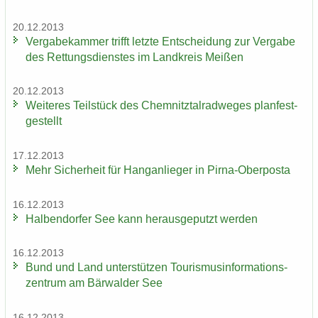
20.12.2013
Ver­ga­be­kam­mer trifft letz­te Ent­schei­dung zur Ver­ga­be
des Ret­tungs­diens­tes im Land­kreis Mei­ßen
20.12.2013
Wei­te­res Teil­stück des Chem­nitz­tal­rad­we­ges plan­fest­
ge­stellt
17.12.2013
Mehr Si­cher­heit für Hang­an­lie­ger in Pirna-​Oberposta
16.12.2013
Hal­ben­dor­fer See kann her­aus­ge­putzt wer­den
16.12.2013
Bund und Land un­ter­stüt­zen Tou­ris­mus­in­for­ma­ti­ons­
zen­trum am Bär­wal­der See
16.12.2013