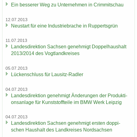
Ein bes­se­rer Weg zu Un­ter­neh­men in Crim­mit­schau
12.07.2013
Neu­start für eine In­dus­trie­bra­che in Rup­perts­grün
11.07.2013
Lan­des­di­rek­ti­on Sach­sen ge­neh­migt Dop­pel­haus­halt
2013/2014 des Vogt­land­krei­ses
05.07.2013
Lü­cken­schluss für Lausitz-​Radler
04.07.2013
Lan­des­di­rek­ti­on ge­neh­migt Än­de­run­gen der Pro­duk­ti­
ons­an­la­ge für Kunst­stoff­tei­le im BMW Werk Leip­zig
04.07.2013
Lan­des­di­rek­ti­on Sach­sen ge­neh­migt ers­ten dop­pi­
schen Haus­halt des Land­krei­ses Nord­sach­sen