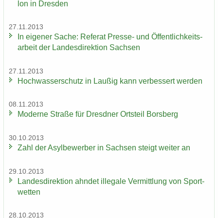
lon in Dres­den
27.11.2013
In ei­ge­ner Sache: Re­fe­rat Presse-​ und Öf­fent­lich­keits­
ar­beit der Lan­des­di­rek­ti­on Sach­sen
27.11.2013
Hoch­was­ser­schutz in Lau­ßig kann ver­bes­sert wer­den
08.11.2013
Mo­der­ne Stra­ße für Dresd­ner Orts­teil Borsberg
30.10.2013
Zahl der Asyl­be­wer­ber in Sach­sen steigt wei­ter an
29.10.2013
Lan­des­di­rek­ti­on ahn­det il­le­ga­le Ver­mitt­lung von Sport­
wet­ten
28.10.2013