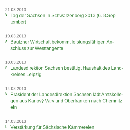
21.03.2013
Tag der Sach­sen in Schwar­zen­berg 2013 (6.-8.Sep­
tem­ber)
19.03.2013
Bautz­ner Wirt­schaft be­kommt leis­tungs­fä­hi­gen An­
schluss zur West­tan­gen­te
18.03.2013
Lan­des­di­rek­ti­on Sach­sen be­stä­tigt Haus­halt des Land­
krei­ses Leip­zig
14.03.2013
Prä­si­dent der Lan­des­di­rek­ti­on Sach­sen lädt Amts­kol­le­
gen aus Karlový Vary und Ober­fran­ken nach Chem­nitz
ein
14.03.2013
Ver­stär­kung für Säch­si­sche Käm­me­rei­en