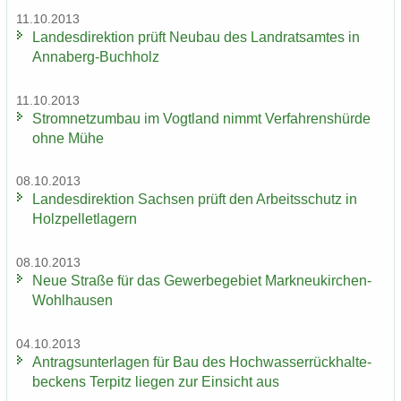
11.10.2013
Lan­des­di­rek­ti­on prüft Neu­bau des Land­rats­am­tes in
Annaberg-​Buchholz
11.10.2013
Strom­netz­um­bau im Vogt­land nimmt Ver­fah­rens­hür­de
ohne Mühe
08.10.2013
Lan­des­di­rek­ti­on Sach­sen prüft den Ar­beits­schutz in
Holz­pel­let­la­gern
08.10.2013
Neue Stra­ße für das Ge­wer­be­ge­biet Markneukirchen-​
Wohlhausen
04.10.2013
An­trags­un­ter­la­gen für Bau des Hoch­was­ser­rück­hal­te­
be­ckens Ter­pitz lie­gen zur Ein­sicht aus