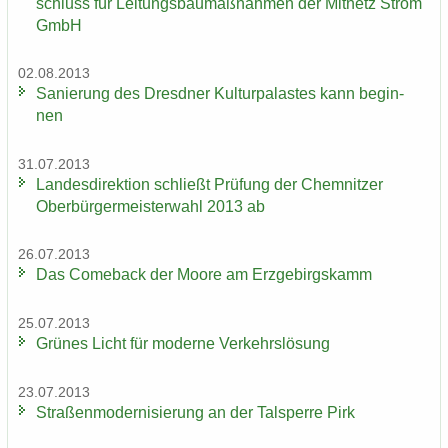
schluss für Lei­tungs­bau­maß­nah­men der Mit­netz Strom
GmbH
02.08.2013
Sa­nie­rung des Dresd­ner Kul­tur­pa­las­tes kann be­gin­
nen
31.07.2013
Lan­des­di­rek­ti­on schließt Prü­fung der Chem­nit­zer
Ober­bür­ger­meis­ter­wahl 2013 ab
26.07.2013
Das Come­back der Moore am Erz­ge­birgs­kamm
25.07.2013
Grü­nes Licht für mo­der­ne Ver­kehrs­lö­sung
23.07.2013
Stra­ßen­mo­der­ni­sie­rung an der Tal­sper­re Pirk