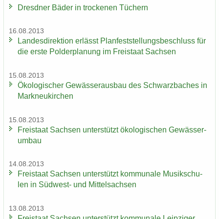
Dresd­ner Bäder in tro­cke­nen Tü­chern
16.08.2013
Lan­des­di­rek­ti­on er­lässt Plan­fest­stel­lungs­be­schluss für
die erste Pol­der­pla­nung im Frei­staat Sach­sen
15.08.2013
Öko­lo­gi­scher Ge­wäs­ser­aus­bau des Schwarz­ba­ches in
Mark­neu­kir­chen
15.08.2013
Frei­staat Sach­sen un­ter­stützt öko­lo­gi­schen Ge­wäs­ser­
um­bau
14.08.2013
Frei­staat Sach­sen un­ter­stützt kom­mu­na­le Mu­sik­schu­
len in Südwest-​ und Mit­tel­sach­sen
13.08.2013
Frei­staat Sach­sen un­ter­stützt kom­mu­na­le Leip­zi­ger