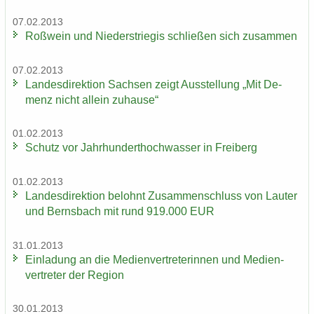
07.02.2013
Roß­wein und Nie­der­s­trie­gis schlie­ßen sich zu­sam­men
07.02.2013
Lan­des­di­rek­ti­on Sach­sen zeigt Aus­stel­lung „Mit De­
menz nicht al­lein zu­hau­se“
01.02.2013
Schutz vor Jahr­hun­dert­hoch­was­ser in Frei­berg
01.02.2013
Lan­des­di­rek­ti­on be­lohnt Zu­sam­men­schluss von Lau­ter
und Berns­bach mit rund 919.000 EUR
31.01.2013
Ein­la­dung an die Me­di­en­ver­tre­te­rin­nen und Me­di­en­
ver­tre­ter der Re­gi­on
30.01.2013