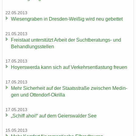
22.05.2013
Wie­sen­gra­ben in Dresden-​Weißig wird neu ge­bet­tet
21.05.2013
Frei­staat un­ter­stützt Ar­beit der Suchtberatungs-​ und
Be­hand­lungs­stel­len
17.05.2013
Ho­yers­wer­da kann sich auf Ver­kehrs­ent­las­tung freu­en
17.05.2013
Mehr Si­cher­heit auf der Staats­stra­ße zwi­schen Me­din­
gen und Ottendorf-​Okrilla
17.05.2013
„Schiff ahoi!“ auf dem Gei­ers­wal­der See
15.05.2013