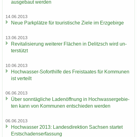
aus­ge­baut wer­den
14.06.2013
Neue Park­plät­ze für tou­ris­ti­sche Ziele im Erz­ge­bir­ge
13.06.2013
Re­vi­ta­li­sie­rung wei­te­rer Flä­chen in De­litzsch wird un­
ter­stützt
10.06.2013
Hochwasser-​Soforthilfe des Frei­staa­tes für Kom­mu­nen
ist ver­teilt
06.06.2013
Über sonn­täg­li­che La­den­öff­nung in Hoch­was­ser­ge­bie­
ten kann von Kom­mu­nen ent­schie­den wer­den
06.06.2013
Hoch­was­ser 2013: Lan­des­di­rek­ti­on Sach­sen star­tet
Erst­scha­dens­er­fas­sung