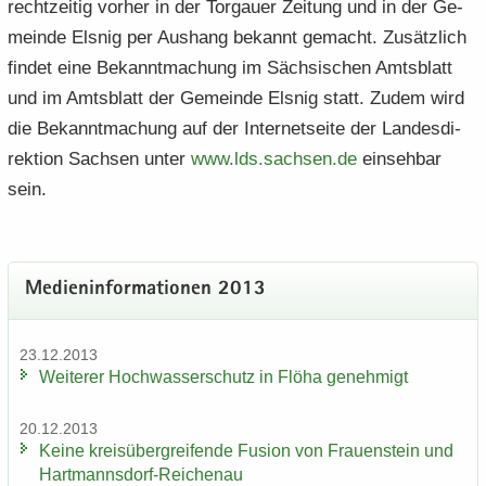
recht­zei­tig vor­her in der Tor­gau­er Zei­tung und in der Ge­
mein­de Els­nig per Aus­hang be­kannt ge­macht. Zu­sätz­lich
fin­det eine Be­kannt­ma­chung im Säch­si­schen Amts­blatt
und im Amts­blatt der Ge­mein­de Els­nig statt. Zudem wird
die Be­kannt­ma­chung auf der In­ter­net­sei­te der Lan­des­di­
rek­ti­on Sach­sen unter
www.​lds.​sachsen.​de
ein­seh­bar
sein.
Me­di­en­in­for­ma­tio­nen 2013
23.12.2013
Wei­te­rer Hoch­was­ser­schutz in Flöha ge­neh­migt
20.12.2013
Keine kreis­über­grei­fen­de Fu­si­on von Frau­en­stein und
Hartmannsdorf-​Reichenau