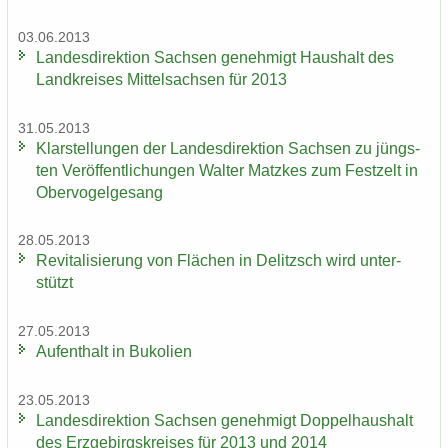
03.06.2013
Lan­des­di­rek­ti­on Sach­sen ge­neh­migt Haus­halt des
Land­krei­ses Mit­tel­sach­sen für 2013
31.05.2013
Klar­stel­lun­gen der Lan­des­di­rek­ti­on Sach­sen zu jüngs­
ten Ver­öf­fent­li­chun­gen Wal­ter Matz­kes zum Fest­zelt in
Ober­vo­gel­ge­sang
28.05.2013
Re­vi­ta­li­sie­rung von Flä­chen in De­litzsch wird un­ter­
stützt
27.05.2013
Auf­ent­halt in Bu­ko­li­en
23.05.2013
Lan­des­di­rek­ti­on Sach­sen ge­neh­migt Dop­pel­haus­halt
des Erz­ge­birgs­krei­ses für 2013 und 2014