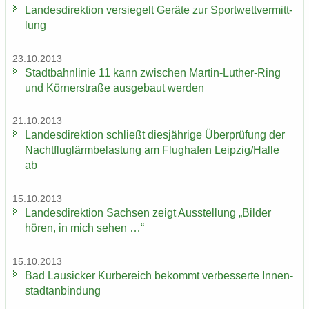
Lan­des­di­rek­ti­on ver­sie­gelt Ge­rä­te zur Sport­wett­ver­mitt­
lung
23.10.2013
Stadt­bahn­li­nie 11 kann zwi­schen Martin-​Luther-Ring
und Körn­er­stra­ße aus­ge­baut wer­den
21.10.2013
Lan­des­di­rek­ti­on schließt dies­jäh­ri­ge Über­prü­fung der
Nacht­flug­lärm­be­las­tung am Flug­ha­fen Leip­zig/Halle
ab
15.10.2013
Lan­des­di­rek­ti­on Sach­sen zeigt Aus­stel­lung „Bil­der
hören, in mich sehen …“
15.10.2013
Bad Lau­si­cker Kur­be­reich be­kommt ver­bes­ser­te In­nen­
stadt­an­bin­dung