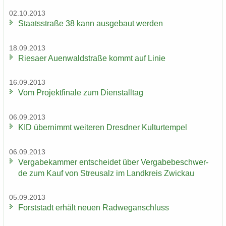
02.10.2013
Staats­stra­ße 38 kann aus­ge­baut wer­den
18.09.2013
Rie­sa­er Au­en­wald­stra­ße kommt auf Linie
16.09.2013
Vom Pro­jekt­fi­na­le zum Dienst­all­tag
06.09.2013
KID über­nimmt wei­te­ren Dresd­ner Kul­tur­tem­pel
06.09.2013
Ver­ga­be­kam­mer ent­schei­det über Ver­ga­be­be­schwer­
de zum Kauf von Streu­salz im Land­kreis Zwi­ckau
05.09.2013
Forst­stadt er­hält neuen Rad­weg­an­schluss