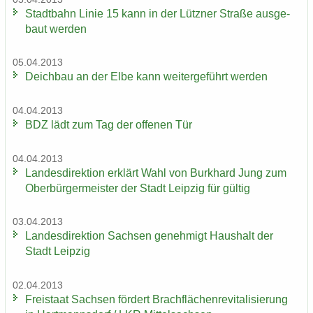
Stadt­bahn Linie 15 kann in der Lütz­ner Stra­ße aus­ge­
baut wer­den
05.04.2013
Deich­bau an der Elbe kann wei­ter­ge­führt wer­den
04.04.2013
BDZ lädt zum Tag der of­fe­nen Tür
04.04.2013
Lan­des­di­rek­ti­on er­klärt Wahl von Burk­hard Jung zum
Ober­bür­ger­meis­ter der Stadt Leip­zig für gül­tig
03.04.2013
Lan­des­di­rek­ti­on Sach­sen ge­neh­migt Haus­halt der
Stadt Leip­zig
02.04.2013
Frei­staat Sach­sen för­dert Brach­flä­chen­re­vi­ta­li­sie­rung