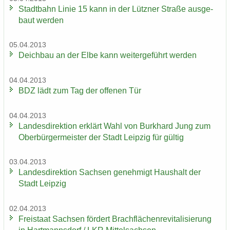
Stadt­bahn Linie 15 kann in der Lütz­ner Stra­ße aus­ge­
baut wer­den
05.04.2013
Deich­bau an der Elbe kann wei­ter­ge­führt wer­den
04.04.2013
BDZ lädt zum Tag der of­fe­nen Tür
04.04.2013
Lan­des­di­rek­ti­on er­klärt Wahl von Burk­hard Jung zum
Ober­bür­ger­meis­ter der Stadt Leip­zig für gül­tig
03.04.2013
Lan­des­di­rek­ti­on Sach­sen ge­neh­migt Haus­halt der
Stadt Leip­zig
02.04.2013
Frei­staat Sach­sen för­dert Brach­flä­chen­re­vi­ta­li­sie­rung