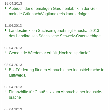
15.04.2013
Ab­bruch der ehe­ma­li­gen Gar­di­nen­fa­brik in der Ge­
mein­de Grün­bach/Vogt­land­kreis kann er­fol­gen
11.04.2013
Lan­des­di­rek­ti­on Sach­sen ge­neh­migt Haus­halt 2013
des Land­krei­ses Säch­si­sche Schweiz-​Osterzgebirge
05.04.2013
Ge­mein­de Wie­de­mar er­hält „Hoch­zeits­prä­mie“
05.04.2013
EU-​Förderung für den Ab­bruch einer In­dus­trie­bra­che in
Mitt­wei­da
05.04.2013
Fi­nanz­hil­fe für Clau­ß­nitz zum Ab­bruch einer In­dus­trie­
bra­che
05.04.2013