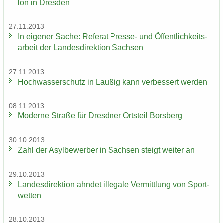
lon in Dres­den
27.11.2013
In ei­ge­ner Sache: Re­fe­rat Presse-​ und Öf­fent­lich­keits­
ar­beit der Lan­des­di­rek­ti­on Sach­sen
27.11.2013
Hoch­was­ser­schutz in Lau­ßig kann ver­bes­sert wer­den
08.11.2013
Mo­der­ne Stra­ße für Dresd­ner Orts­teil Borsberg
30.10.2013
Zahl der Asyl­be­wer­ber in Sach­sen steigt wei­ter an
29.10.2013
Lan­des­di­rek­ti­on ahn­det il­le­ga­le Ver­mitt­lung von Sport­
wet­ten
28.10.2013