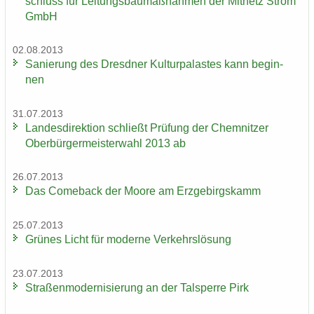
schluss für Lei­tungs­bau­maß­nah­men der Mit­netz Strom
GmbH
02.08.2013
Sa­nie­rung des Dresd­ner Kul­tur­pa­las­tes kann be­gin­
nen
31.07.2013
Lan­des­di­rek­ti­on schließt Prü­fung der Chem­nit­zer
Ober­bür­ger­meis­ter­wahl 2013 ab
26.07.2013
Das Come­back der Moore am Erz­ge­birgs­kamm
25.07.2013
Grü­nes Licht für mo­der­ne Ver­kehrs­lö­sung
23.07.2013
Stra­ßen­mo­der­ni­sie­rung an der Tal­sper­re Pirk