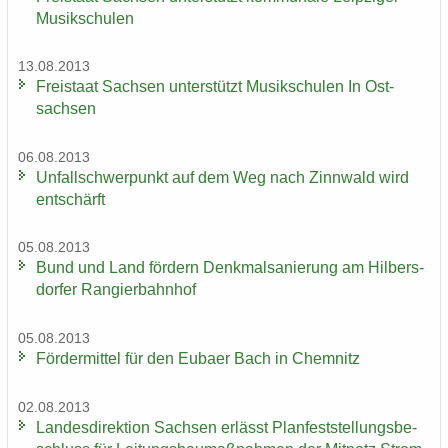
Mu­sik­schu­len
13.08.2013
Frei­staat Sach­sen un­ter­stützt Mu­sik­schu­len In Ost­
sach­sen
06.08.2013
Un­fall­schwer­punkt auf dem Weg nach Zinn­wald wird
ent­schärft
05.08.2013
Bund und Land för­dern Denk­mal­sa­nie­rung am Hil­bers­
dor­fer Ran­gier­bahn­hof
05.08.2013
För­der­mit­tel für den Eu­ba­er Bach in Chem­nitz
02.08.2013
Lan­des­di­rek­ti­on Sach­sen er­lässt Plan­fest­stel­lungs­be­