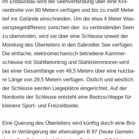
Im End­aus­bau wird die Seen­ver­bin­dung über eine Kro­
nen­brei­te von 80 Me­tern ver­fü­gen und bis zu zwölf Meter
tief ins Ge­län­de ein­schnei­den. Um die etwa 4 Meter Was­
ser­spie­gel­dif­fe­renz zwi­schen den zu ver­bin­den­den Seen
zu über­win­den, wird sie über eine Schleu­se un­weit der
Mün­dung des Über­leiters in den Sa­b­rod­ter See ver­fü­gen.
Die ein­fa­che, elek­tro­me­cha­nisch be­triebene Kam­mer­
schleu­se mit Stahl­be­ton­trog und Stahlstemm­to­ren wird
bei einer Ge­samt­län­ge von 49,5 Me­tern über eine nutz­ba­
re Länge von 29,5 Me­tern verfü­gen. Öst­lich und west­lich
der Schleu­se wer­den Lie­ge­plät­ze ein­ge­rich­tet. Auf der
Nord­seite der Schleu­se ent­steht eine Boots­schlep­pe für
klei­ne­re Sport-​ und Frei­zeit­boo­te.
Eine Que­rung des Über­lei­ters wird künf­tig durch eine Brü­
cke in Ver­län­ge­rung der ehe­maligen B 97 (heute Ge­mein­