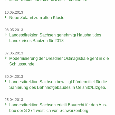
10.05.2013
Neue Zu­fahrt zum alten Klos­ter
08.05.2013
Lan­des­di­rek­ti­on Sach­sen ge­neh­migt Haus­halt des
Land­krei­ses Baut­zen für 2013
07.05.2013
Mo­der­ni­sie­rung der Dresd­ner Ost­ma­gis­tra­le geht in die
Schluss­run­de
30.04.2013
Lan­des­di­rek­ti­on Sach­sen be­wil­ligt För­der­mit­tel für die
Sa­nie­rung des Bahn­hof­ge­bäu­des in Oels­nitz/Erz­geb.
25.04.2013
Lan­des­di­rek­ti­on Sach­sen er­teilt Bau­recht für den Aus­
bau der S 274 west­lich von Schwar­zen­berg