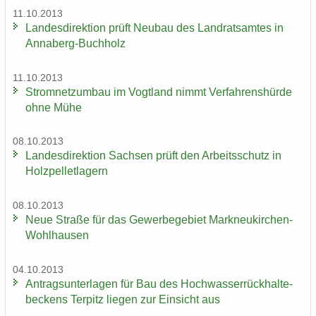
11.10.2013
Lan­des­di­rek­ti­on prüft Neu­bau des Land­rats­am­tes in
Annaberg-​Buchholz
11.10.2013
Strom­netz­um­bau im Vogt­land nimmt Ver­fah­rens­hür­de
ohne Mühe
08.10.2013
Lan­des­di­rek­ti­on Sach­sen prüft den Ar­beits­schutz in
Holz­pel­let­la­gern
08.10.2013
Neue Stra­ße für das Ge­wer­be­ge­biet Markneukirchen-​
Wohlhausen
04.10.2013
An­trags­un­ter­la­gen für Bau des Hoch­was­ser­rück­hal­te­
be­ckens Ter­pitz lie­gen zur Ein­sicht aus