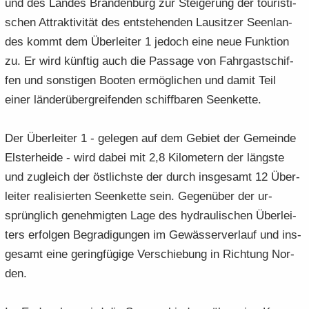
und des Lan­des Bran­den­burg zur Stei­ge­rung der tou­ris­ti­
schen At­trak­ti­vi­tät des ent­ste­hen­den Lau­sit­zer Se­en­lan­
des kommt dem Über­lei­ter 1 je­doch eine neue Funk­ti­on
zu. Er wird künf­tig auch die Pas­sa­ge von Fahr­gast­schif­
fen und sons­ti­gen Boo­ten er­mög­li­chen und damit Teil
einer län­der­über­grei­fen­den schiff­ba­ren Seen­kette.
Der Über­lei­ter 1 - ge­le­gen auf dem Ge­biet der Ge­mein­de
Els­ter­hei­de - wird dabei mit 2,8 Ki­lo­me­tern der längs­te
und zu­gleich der öst­lichs­te der durch ins­ge­samt 12 Über­
lei­ter rea­li­sier­ten Se­en­ket­te sein. Ge­gen­über der ur­
sprünglich ge­neh­mig­ten Lage des hy­drau­li­schen Über­lei­
ters er­fol­gen Begra­digungen im Ge­wäs­ser­ver­lauf und ins­
ge­samt eine ge­ring­fü­gi­ge Verschie­bung in Rich­tung Nor­
den.