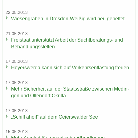
22.05.2013
Wie­sen­gra­ben in Dresden-​Weißig wird neu ge­bet­tet
21.05.2013
Frei­staat un­ter­stützt Ar­beit der Suchtberatungs-​ und
Be­hand­lungs­stel­len
17.05.2013
Ho­yers­wer­da kann sich auf Ver­kehrs­ent­las­tung freu­en
17.05.2013
Mehr Si­cher­heit auf der Staats­stra­ße zwi­schen Me­din­
gen und Ottendorf-​Okrilla
17.05.2013
„Schiff ahoi!“ auf dem Gei­ers­wal­der See
15.05.2013
Mehr Kom­fort für ro­man­ti­sche El­brad­tou­ren