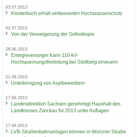
03.07.2013
Klos­ter­buch er­hält ver­bes­ser­ten Hoch­was­ser­schutz
02.07.2013
Von der Ver­wei­ge­rung der Selbst­ko­pie
28.06.2013
En­er­gie­ver­sor­ger kann 110-​kV-
Hochspannungsfreileitung bei Stoll­berg er­neu­ern
21.06.2013
Un­ter­brin­gung von Asyl­be­wer­bern
17.06.2013
Lan­des­di­rek­ti­on Sach­sen ge­neh­migt Haus­halt des
Land­krei­ses Zwi­ckau für 2013 unter Auf­la­gen
17.06.2013
LVB-​Straßenbahnanlagen kön­nen in Wurz­ner Stra­ße