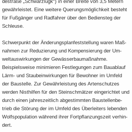
de­stra­ße „Schwarz­lugk“) in einer Brei­te von 3,5 Me­tern
ge­währ­leis­tet. Eine wei­te­re Que­rungs­mög­lich­keit be­steht
für Fuß­gän­ger und Rad­fah­rer über den Be­diensteg der
Schleu­se.
Schwer­punkt der Än­de­rungs­plan­fest­stel­lung waren Maß­
nah­men zur Re­du­zie­rung und Kom­pen­sie­rung der Um­
welt­aus­wir­kun­gen der Ge­wäs­ser­bau­maß­nah­me.
Beispiels­weise mi­ni­mie­ren Fest­le­gun­gen zum Bau­ab­lauf
Lärm- und Stau­b­ein­wir­kun­gen für Be­wohner im Um­feld
der Bau­stel­le. Zur Ge­währ­leis­tung des Ar­ten­schut­zes
wer­den Nist­hilfen für den Stein­schmät­zer ein­ge­rich­tet und
durch einen jah­res­zeit­lich ab­ge­stimm­ten Bau­stel­len­be­
trieb die Stö­rung der im Um­feld des Über­lei­ters le­ben­den
Wolf­s­po­pu­la­ti­on wäh­rend ihrer Fort­pflan­zungs­zeit ver­hin­
dert.