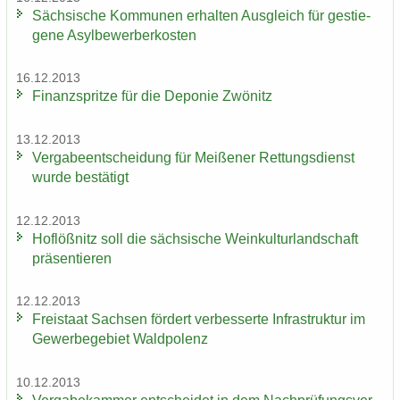
Säch­si­sche Kom­mu­nen er­hal­ten Aus­gleich für ge­stie­
ge­ne Asyl­be­wer­ber­kos­ten
16.12.2013
Fi­nanz­sprit­ze für die De­po­nie Zwö­nitz
13.12.2013
Ver­ga­be­ent­schei­dung für Mei­ße­ner Ret­tungs­dienst
wurde be­stä­tigt
12.12.2013
Hof­löß­nitz soll die säch­si­sche Wein­kul­tur­land­schaft
prä­sen­tie­ren
12.12.2013
Frei­staat Sach­sen för­dert ver­bes­ser­te In­fra­struk­tur im
Ge­wer­be­ge­biet Wald­po­lenz
10.12.2013