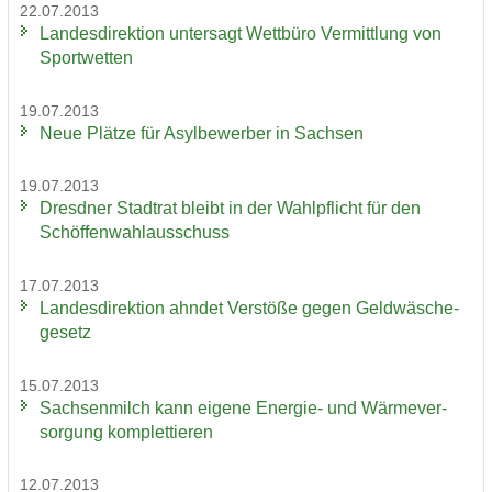
22.07.2013
Lan­des­di­rek­ti­on un­ter­sagt Wett­bü­ro Ver­mitt­lung von
Sport­wet­ten
19.07.2013
Neue Plät­ze für Asyl­be­wer­ber in Sach­sen
19.07.2013
Dresd­ner Stadt­rat bleibt in der Wahl­pflicht für den
Schöf­fen­wahl­aus­schuss
17.07.2013
Lan­des­di­rek­ti­on ahn­det Ver­stö­ße gegen Geld­wä­sche­
ge­setz
15.07.2013
Sach­sen­milch kann ei­ge­ne Energie-​ und Wär­me­ver­
sor­gung kom­plet­tie­ren
12.07.2013