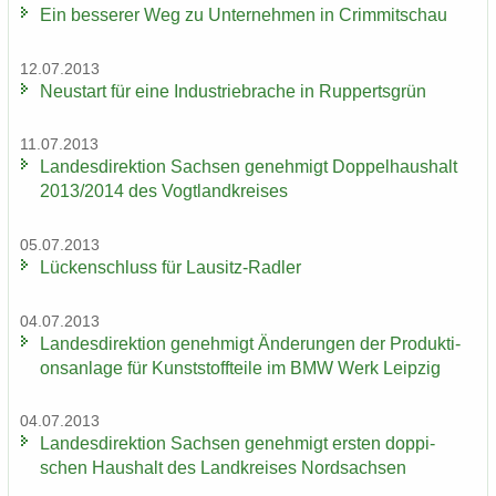
Ein bes­se­rer Weg zu Un­ter­neh­men in Crim­mit­schau
12.07.2013
Neu­start für eine In­dus­trie­bra­che in Rup­perts­grün
11.07.2013
Lan­des­di­rek­ti­on Sach­sen ge­neh­migt Dop­pel­haus­halt
2013/2014 des Vogt­land­krei­ses
05.07.2013
Lü­cken­schluss für Lausitz-​Radler
04.07.2013
Lan­des­di­rek­ti­on ge­neh­migt Än­de­run­gen der Pro­duk­ti­
ons­an­la­ge für Kunst­stoff­tei­le im BMW Werk Leip­zig
04.07.2013
Lan­des­di­rek­ti­on Sach­sen ge­neh­migt ers­ten dop­pi­
schen Haus­halt des Land­krei­ses Nord­sach­sen