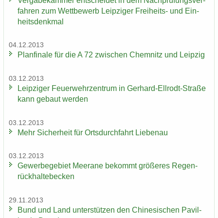
Ver­ga­be­kam­mer ent­schei­det in dem Nach­prü­fungs­ver­
fah­ren zum Wett­be­werb Leip­zi­ger Freiheits-​ und Ein­
heits­denk­mal
04.12.2013
Plan­fi­na­le für die A 72 zwi­schen Chem­nitz und Leip­zig
03.12.2013
Leip­zi­ger Feu­er­wehr­zen­trum in Gerhard-​Ellrodt-Straße
kann ge­baut wer­den
03.12.2013
Mehr Si­cher­heit für Orts­durch­fahrt Lie­be­nau
03.12.2013
Ge­wer­be­ge­biet Meer­a­ne be­kommt grö­ße­res Re­gen­
rück­hal­te­be­cken
29.11.2013
Bund und Land un­ter­stüt­zen den Chi­ne­si­schen Pa­vil­