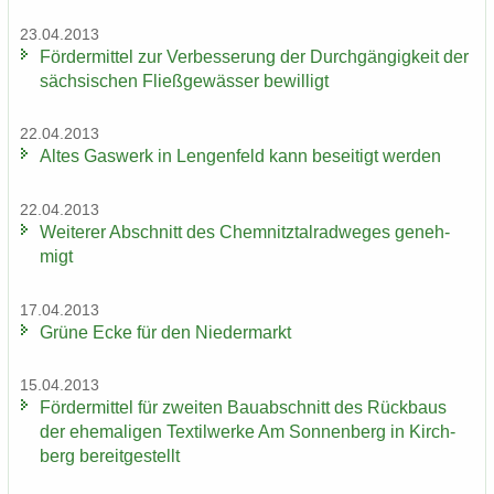
23.04.2013
För­der­mit­tel zur Ver­bes­se­rung der Durch­gän­gig­keit der
säch­si­schen Fließ­ge­wäs­ser be­wil­ligt
22.04.2013
Altes Gas­werk in Len­gen­feld kann be­sei­tigt wer­den
22.04.2013
Wei­te­rer Ab­schnitt des Chem­nitz­tal­rad­we­ges ge­neh­
migt
17.04.2013
Grüne Ecke für den Nie­der­markt
15.04.2013
För­der­mit­tel für zwei­ten Bau­ab­schnitt des Rück­baus
der ehe­ma­li­gen Tex­til­wer­ke Am Son­nen­berg in Kirch­
berg be­reit­ge­stellt