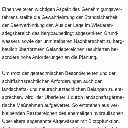
Einen wei­te­ren wich­ti­gen Aspekt des Ge­neh­mi­gungs­ver­
fah­rens stell­te die Gewähr­leistung der Stand­si­cher­heit
der Seen­ver­bin­dung dar. Aus der Lage im Wiederan­
stiegsbereich des berg­bau­be­dingt ab­ge­senk­ten Grund­
was­sers sowie der un­mit­tel­ba­ren Nach­bar­schaft zu berg­
bau­lich über­form­ten Ge­län­de­be­rei­chen re­sul­tier­ten be­
son­ders hohe An­for­de­run­gen an die Pla­nung.
Um trotz der geo­tech­ni­schen Be­son­der­hei­ten und der
schiff­fahrts­recht­li­chen Anforde­rungen auch den
landschafts-​ und na­tur­schutz­fach­li­chen Be­lan­gen zu ent­
spre­chen, wird der Über­lei­ter 1 durch land­schafts­gärt­ne­
ri­sche Maß­nah­men auf­ge­wer­tet. So ent­stehen aus ver­
blei­ben­den Rest­be­rei­chen des ehe­ma­li­gen hy­drau­li­schen
Über­lei­ters so­ge­nann­te Alt­ge­wäs­ser mit Bio­top­funk­ti­on.