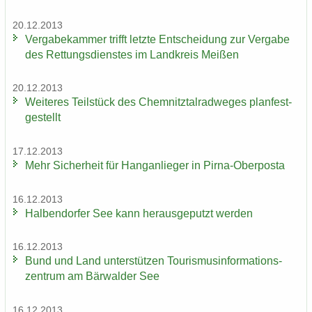
20.12.2013
Ver­ga­be­kam­mer trifft letz­te Ent­schei­dung zur Ver­ga­be
des Ret­tungs­diens­tes im Land­kreis Mei­ßen
20.12.2013
Wei­te­res Teil­stück des Chem­nitz­tal­rad­we­ges plan­fest­
ge­stellt
17.12.2013
Mehr Si­cher­heit für Hang­an­lie­ger in Pirna-​Oberposta
16.12.2013
Hal­ben­dor­fer See kann her­aus­ge­putzt wer­den
16.12.2013
Bund und Land un­ter­stüt­zen Tou­ris­mus­in­for­ma­ti­ons­
zen­trum am Bär­wal­der See
16.12.2013