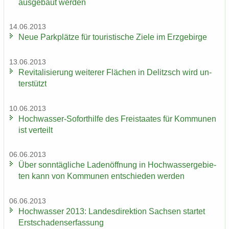
aus­ge­baut wer­den
14.06.2013
Neue Park­plät­ze für tou­ris­ti­sche Ziele im Erz­ge­bir­ge
13.06.2013
Re­vi­ta­li­sie­rung wei­te­rer Flä­chen in De­litzsch wird un­
ter­stützt
10.06.2013
Hochwasser-​Soforthilfe des Frei­staa­tes für Kom­mu­nen
ist ver­teilt
06.06.2013
Über sonn­täg­li­che La­den­öff­nung in Hoch­was­ser­ge­bie­
ten kann von Kom­mu­nen ent­schie­den wer­den
06.06.2013
Hoch­was­ser 2013: Lan­des­di­rek­ti­on Sach­sen star­tet
Erst­scha­dens­er­fas­sung