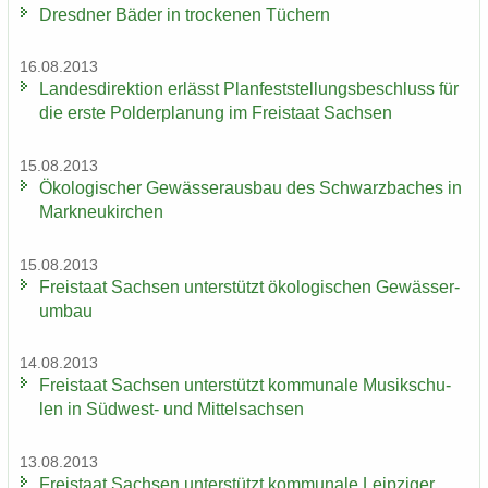
Dresd­ner Bäder in tro­cke­nen Tü­chern
16.08.2013
Lan­des­di­rek­ti­on er­lässt Plan­fest­stel­lungs­be­schluss für
die erste Pol­der­pla­nung im Frei­staat Sach­sen
15.08.2013
Öko­lo­gi­scher Ge­wäs­ser­aus­bau des Schwarz­ba­ches in
Mark­neu­kir­chen
15.08.2013
Frei­staat Sach­sen un­ter­stützt öko­lo­gi­schen Ge­wäs­ser­
um­bau
14.08.2013
Frei­staat Sach­sen un­ter­stützt kom­mu­na­le Mu­sik­schu­
len in Südwest-​ und Mit­tel­sach­sen
13.08.2013
Frei­staat Sach­sen un­ter­stützt kom­mu­na­le Leip­zi­ger