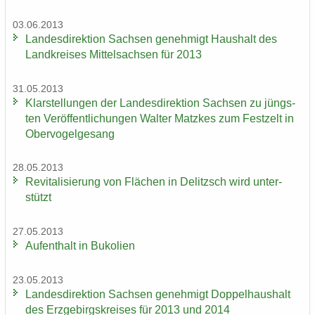
03.06.2013
Lan­des­di­rek­ti­on Sach­sen ge­neh­migt Haus­halt des
Land­krei­ses Mit­tel­sach­sen für 2013
31.05.2013
Klar­stel­lun­gen der Lan­des­di­rek­ti­on Sach­sen zu jüngs­
ten Ver­öf­fent­li­chun­gen Wal­ter Matz­kes zum Fest­zelt in
Ober­vo­gel­ge­sang
28.05.2013
Re­vi­ta­li­sie­rung von Flä­chen in De­litzsch wird un­ter­
stützt
27.05.2013
Auf­ent­halt in Bu­ko­li­en
23.05.2013
Lan­des­di­rek­ti­on Sach­sen ge­neh­migt Dop­pel­haus­halt
des Erz­ge­birgs­krei­ses für 2013 und 2014