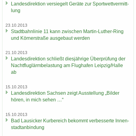
Lan­des­di­rek­ti­on ver­sie­gelt Ge­rä­te zur Sport­wett­ver­mitt­
lung
23.10.2013
Stadt­bahn­li­nie 11 kann zwi­schen Martin-​Luther-Ring
und Körn­er­stra­ße aus­ge­baut wer­den
21.10.2013
Lan­des­di­rek­ti­on schließt dies­jäh­ri­ge Über­prü­fung der
Nacht­flug­lärm­be­las­tung am Flug­ha­fen Leip­zig/Halle
ab
15.10.2013
Lan­des­di­rek­ti­on Sach­sen zeigt Aus­stel­lung „Bil­der
hören, in mich sehen …“
15.10.2013
Bad Lau­si­cker Kur­be­reich be­kommt ver­bes­ser­te In­nen­
stadt­an­bin­dung