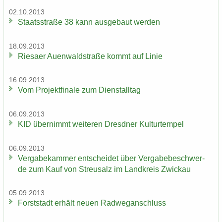
02.10.2013
Staats­stra­ße 38 kann aus­ge­baut wer­den
18.09.2013
Rie­sa­er Au­en­wald­stra­ße kommt auf Linie
16.09.2013
Vom Pro­jekt­fi­na­le zum Dienst­all­tag
06.09.2013
KID über­nimmt wei­te­ren Dresd­ner Kul­tur­tem­pel
06.09.2013
Ver­ga­be­kam­mer ent­schei­det über Ver­ga­be­be­schwer­
de zum Kauf von Streu­salz im Land­kreis Zwi­ckau
05.09.2013
Forst­stadt er­hält neuen Rad­weg­an­schluss