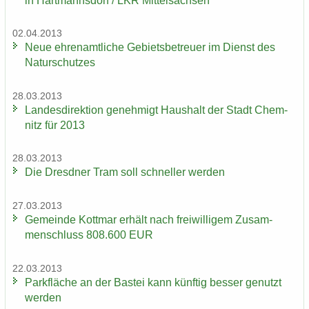
in Hart­manns­dorf / LKR Mit­tel­sach­sen
02.04.2013
Neue eh­ren­amt­li­che Ge­biets­be­treu­er im Dienst des
Na­tur­schut­zes
28.03.2013
Lan­des­di­rek­ti­on ge­neh­migt Haus­halt der Stadt Chem­
nitz für 2013
28.03.2013
Die Dresd­ner Tram soll schnel­ler wer­den
27.03.2013
Ge­mein­de Kott­mar er­hält nach frei­wil­li­gem Zu­sam­
men­schluss 808.600 EUR
22.03.2013
Park­flä­che an der Bas­tei kann künf­tig bes­ser ge­nutzt
wer­den