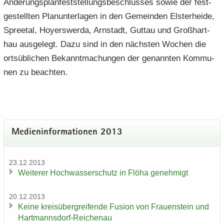
Änderungsplanfeststellungsbeschlus­ses sowie der fest­
ge­stell­ten Plan­un­ter­la­gen in den Ge­mein­den Els­ter­hei­de,
Spree­tal, Ho­yers­wer­da, Arn­stadt, Gut­tau und Groß­hart­
hau aus­ge­legt. Dazu sind in den nächs­ten Wo­chen die
orts­üb­li­chen Be­kannt­ma­chun­gen der ge­nann­ten Kom­mu­
nen zu be­ach­ten.
Me­di­en­in­for­ma­tio­nen 2013
23.12.2013
Wei­te­rer Hoch­was­ser­schutz in Flöha ge­neh­migt
20.12.2013
Keine kreis­über­grei­fen­de Fu­si­on von Frau­en­stein und
Hartmannsdorf-​Reichenau