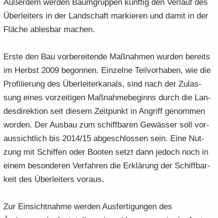
Au­ßer­dem wer­den Baum­grup­pen künf­tig den Ver­lauf des
Über­lei­ters in der Land­schaft mar­kie­ren und damit in der
Flä­che ables­bar ma­chen.
Erste den Bau vor­be­rei­ten­de Maß­nah­men wur­den be­reits
im Herbst 2009 begon­nen. Ein­zel­ne Teil­vor­ha­ben, wie die
Pro­fi­lie­rung des Über­lei­ter­ka­nals, sind nach der Zulas­
sung eines vor­zei­ti­gen Maß­nah­me­be­ginns durch die Lan­
des­di­rek­ti­on seit die­sem Zeit­punkt in An­griff ge­nom­men
wor­den. Der Aus­bau zum schiff­ba­ren Ge­wäs­ser soll vor­
aussichtlich bis 2014/15 ab­ge­schlos­sen sein. Eine Nut­
zung mit Schif­fen oder Boo­ten setzt dann je­doch noch in
einem be­son­de­ren Ver­fah­ren die Er­klä­rung der Schiff­bar­
keit des Über­lei­ters vor­aus.
Zur Ein­sicht­nah­me wer­den Aus­fer­ti­gun­gen des