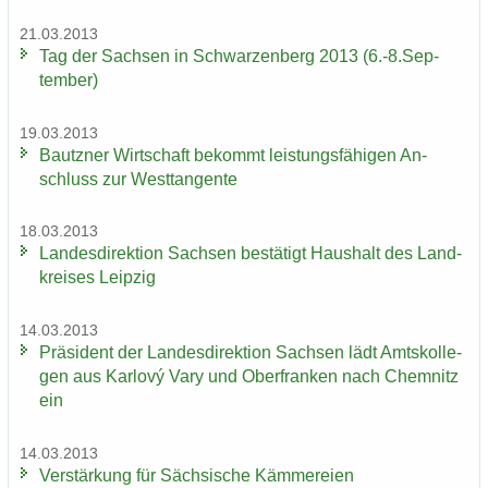
21.03.2013
Tag der Sach­sen in Schwar­zen­berg 2013 (6.-8.Sep­
tem­ber)
19.03.2013
Bautz­ner Wirt­schaft be­kommt leis­tungs­fä­hi­gen An­
schluss zur West­tan­gen­te
18.03.2013
Lan­des­di­rek­ti­on Sach­sen be­stä­tigt Haus­halt des Land­
krei­ses Leip­zig
14.03.2013
Prä­si­dent der Lan­des­di­rek­ti­on Sach­sen lädt Amts­kol­le­
gen aus Karlový Vary und Ober­fran­ken nach Chem­nitz
ein
14.03.2013
Ver­stär­kung für Säch­si­sche Käm­me­rei­en