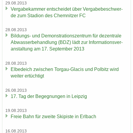
29.08.2013
Ver­ga­be­kam­mer ent­schei­det über Ver­ga­be­be­schwer­
de zum Sta­di­on des Chem­nit­zer FC
28.08.2013
Bildungs-​ und De­mons­tra­ti­ons­zen­trum für de­zen­tra­le
Ab­was­ser­be­hand­lung (BDZ) lädt zur In­for­ma­ti­ons­ver­
an­stal­tung am 17. Sep­tem­ber 2013
28.08.2013
El­be­deich zwi­schen Torgau-​Glacis und Pol­bitz wird
wei­ter er­tüch­tigt
26.08.2013
17. Tag der Be­geg­nun­gen in Leip­zig
19.08.2013
Freie Bahn für zwei­te Ski­pis­te in Erl­bach
16.08.2013