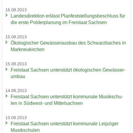
16.08.2013
Lan­des­di­rek­ti­on er­lässt Plan­fest­stel­lungs­be­schluss für
die erste Pol­der­pla­nung im Frei­staat Sach­sen
15.08.2013
Öko­lo­gi­scher Ge­wäs­ser­aus­bau des Schwarz­ba­ches in
Mark­neu­kir­chen
15.08.2013
Frei­staat Sach­sen un­ter­stützt öko­lo­gi­schen Ge­wäs­ser­
um­bau
14.08.2013
Frei­staat Sach­sen un­ter­stützt kom­mu­na­le Mu­sik­schu­
len in Südwest-​ und Mit­tel­sach­sen
13.08.2013
Frei­staat Sach­sen un­ter­stützt kom­mu­na­le Leip­zi­ger
Mu­sik­schu­len