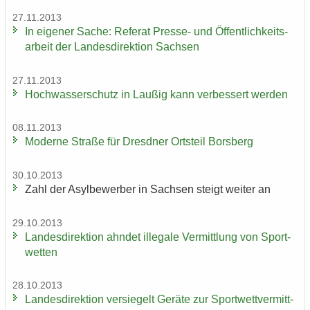
27.11.2013
In ei­ge­ner Sache: Re­fe­rat Presse-​ und Öf­fent­lich­keits­
ar­beit der Lan­des­di­rek­ti­on Sach­sen
27.11.2013
Hoch­was­ser­schutz in Lau­ßig kann ver­bes­sert wer­den
08.11.2013
Mo­der­ne Stra­ße für Dresd­ner Orts­teil Borsberg
30.10.2013
Zahl der Asyl­be­wer­ber in Sach­sen steigt wei­ter an
29.10.2013
Lan­des­di­rek­ti­on ahn­det il­le­ga­le Ver­mitt­lung von Sport­
wet­ten
28.10.2013
Lan­des­di­rek­ti­on ver­sie­gelt Ge­rä­te zur Sport­wett­ver­mitt­