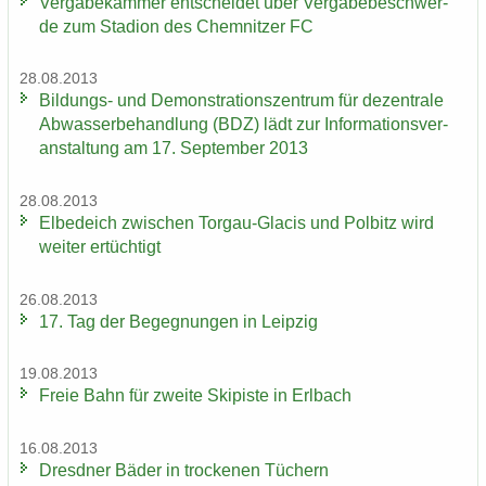
Ver­ga­be­kam­mer ent­schei­det über Ver­ga­be­be­schwer­
de zum Sta­di­on des Chem­nit­zer FC
28.08.2013
Bildungs-​ und De­mons­tra­ti­ons­zen­trum für de­zen­tra­le
Ab­was­ser­be­hand­lung (BDZ) lädt zur In­for­ma­ti­ons­ver­
an­stal­tung am 17. Sep­tem­ber 2013
28.08.2013
El­be­deich zwi­schen Torgau-​Glacis und Pol­bitz wird
wei­ter er­tüch­tigt
26.08.2013
17. Tag der Be­geg­nun­gen in Leip­zig
19.08.2013
Freie Bahn für zwei­te Ski­pis­te in Erl­bach
16.08.2013
Dresd­ner Bäder in tro­cke­nen Tü­chern