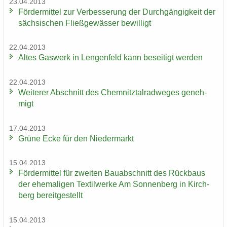
23.04.2013
För­der­mit­tel zur Ver­bes­se­rung der Durch­gän­gig­keit der
säch­si­schen Fließ­ge­wäs­ser be­wil­ligt
22.04.2013
Altes Gas­werk in Len­gen­feld kann be­sei­tigt wer­den
22.04.2013
Wei­te­rer Ab­schnitt des Chem­nitz­tal­rad­we­ges ge­neh­
migt
17.04.2013
Grüne Ecke für den Nie­der­markt
15.04.2013
För­der­mit­tel für zwei­ten Bau­ab­schnitt des Rück­baus
der ehe­ma­li­gen Tex­til­wer­ke Am Son­nen­berg in Kirch­
berg be­reit­ge­stellt
15.04.2013