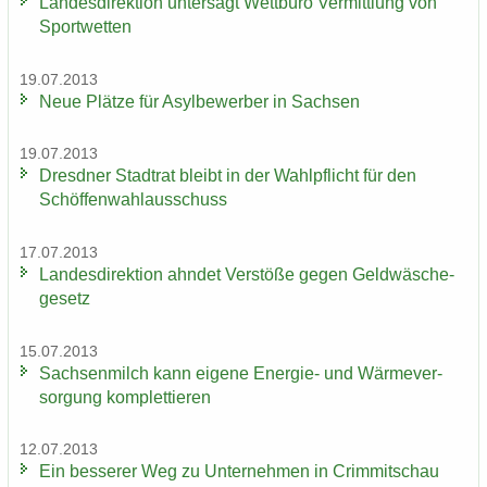
Lan­des­di­rek­ti­on un­ter­sagt Wett­bü­ro Ver­mitt­lung von
Sport­wet­ten
19.07.2013
Neue Plät­ze für Asyl­be­wer­ber in Sach­sen
19.07.2013
Dresd­ner Stadt­rat bleibt in der Wahl­pflicht für den
Schöf­fen­wahl­aus­schuss
17.07.2013
Lan­des­di­rek­ti­on ahn­det Ver­stö­ße gegen Geld­wä­sche­
ge­setz
15.07.2013
Sach­sen­milch kann ei­ge­ne Energie-​ und Wär­me­ver­
sor­gung kom­plet­tie­ren
12.07.2013
Ein bes­se­rer Weg zu Un­ter­neh­men in Crim­mit­schau