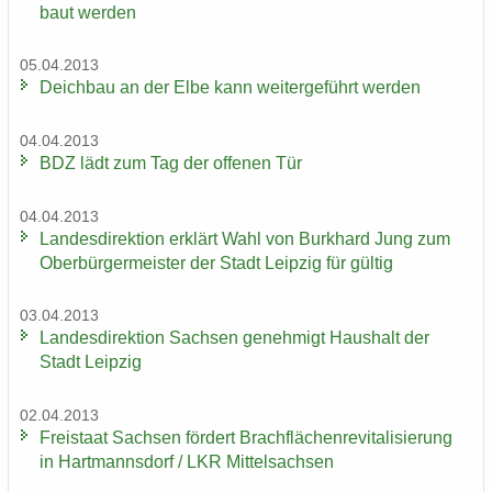
baut wer­den
05.04.2013
Deich­bau an der Elbe kann wei­ter­ge­führt wer­den
04.04.2013
BDZ lädt zum Tag der of­fe­nen Tür
04.04.2013
Lan­des­di­rek­ti­on er­klärt Wahl von Burk­hard Jung zum
Ober­bür­ger­meis­ter der Stadt Leip­zig für gül­tig
03.04.2013
Lan­des­di­rek­ti­on Sach­sen ge­neh­migt Haus­halt der
Stadt Leip­zig
02.04.2013
Frei­staat Sach­sen för­dert Brach­flä­chen­re­vi­ta­li­sie­rung
in Hart­manns­dorf / LKR Mit­tel­sach­sen