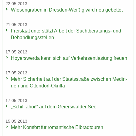
22.05.2013
Wie­sen­gra­ben in Dresden-​Weißig wird neu ge­bet­tet
21.05.2013
Frei­staat un­ter­stützt Ar­beit der Suchtberatungs-​ und
Be­hand­lungs­stel­len
17.05.2013
Ho­yers­wer­da kann sich auf Ver­kehrs­ent­las­tung freu­en
17.05.2013
Mehr Si­cher­heit auf der Staats­stra­ße zwi­schen Me­din­
gen und Ottendorf-​Okrilla
17.05.2013
„Schiff ahoi!“ auf dem Gei­ers­wal­der See
15.05.2013
Mehr Kom­fort für ro­man­ti­sche El­brad­tou­ren