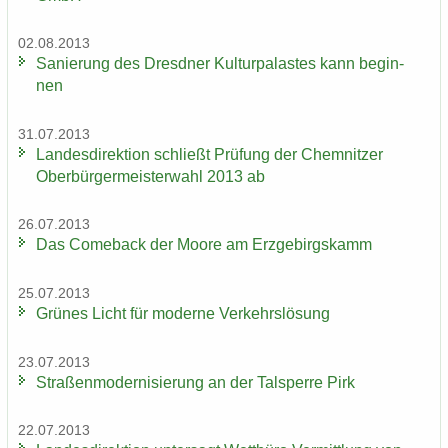
02.08.2013
Sa­nie­rung des Dresd­ner Kul­tur­pa­las­tes kann be­gin­
nen
31.07.2013
Lan­des­di­rek­ti­on schließt Prü­fung der Chem­nit­zer
Ober­bür­ger­meis­ter­wahl 2013 ab
26.07.2013
Das Come­back der Moore am Erz­ge­birgs­kamm
25.07.2013
Grü­nes Licht für mo­der­ne Ver­kehrs­lö­sung
23.07.2013
Stra­ßen­mo­der­ni­sie­rung an der Tal­sper­re Pirk
22.07.2013