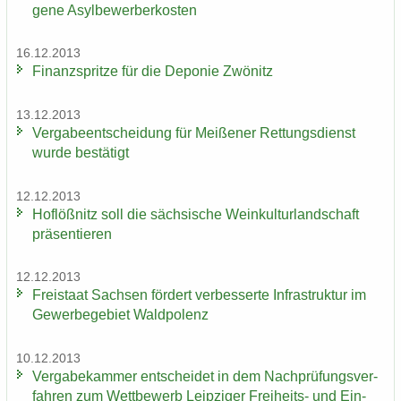
ge­ne Asyl­be­wer­ber­kos­ten
16.12.2013
Fi­nanz­sprit­ze für die De­po­nie Zwö­nitz
13.12.2013
Ver­ga­be­ent­schei­dung für Mei­ße­ner Ret­tungs­dienst
wurde be­stä­tigt
12.12.2013
Hof­löß­nitz soll die säch­si­sche Wein­kul­tur­land­schaft
prä­sen­tie­ren
12.12.2013
Frei­staat Sach­sen för­dert ver­bes­ser­te In­fra­struk­tur im
Ge­wer­be­ge­biet Wald­po­lenz
10.12.2013
Ver­ga­be­kam­mer ent­schei­det in dem Nach­prü­fungs­ver­
fah­ren zum Wett­be­werb Leip­zi­ger Freiheits-​ und Ein­