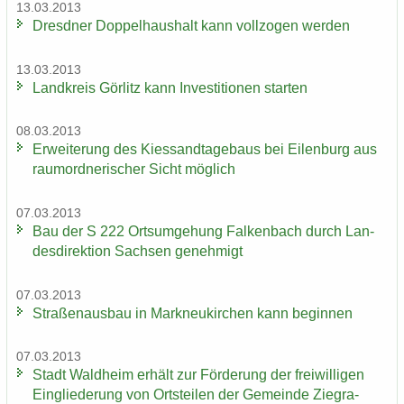
13.03.2013
Dresd­ner Dop­pel­haus­halt kann voll­zo­gen wer­den
13.03.2013
Land­kreis Gör­litz kann In­ves­ti­tio­nen star­ten
08.03.2013
Er­wei­te­rung des Kies­sand­ta­ge­baus bei Ei­len­burg aus
raum­ord­ne­ri­scher Sicht mög­lich
07.03.2013
Bau der S 222 Orts­um­ge­hung Fal­ken­bach durch Lan­
des­di­rek­ti­on Sach­sen ge­neh­migt
07.03.2013
Stra­ßen­aus­bau in Mark­neu­kir­chen kann be­gin­nen
07.03.2013
Stadt Wald­heim er­hält zur För­de­rung der frei­wil­li­gen
Ein­glie­de­rung von Orts­tei­len der Ge­mein­de Ziegra-​