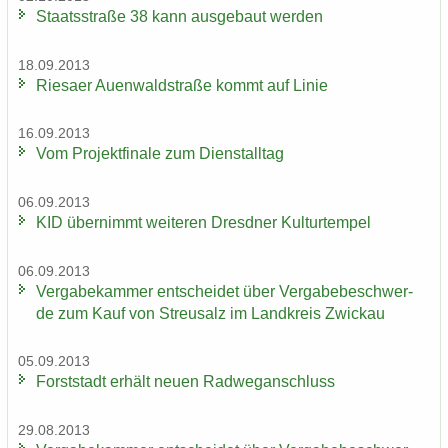
Staats­stra­ße 38 kann aus­ge­baut wer­den
18.09.2013
Rie­sa­er Au­en­wald­stra­ße kommt auf Linie
16.09.2013
Vom Pro­jekt­fi­na­le zum Dienst­all­tag
06.09.2013
KID über­nimmt wei­te­ren Dresd­ner Kul­tur­tem­pel
06.09.2013
Ver­ga­be­kam­mer ent­schei­det über Ver­ga­be­be­schwer­
de zum Kauf von Streu­salz im Land­kreis Zwi­ckau
05.09.2013
Forst­stadt er­hält neuen Rad­weg­an­schluss
29.08.2013