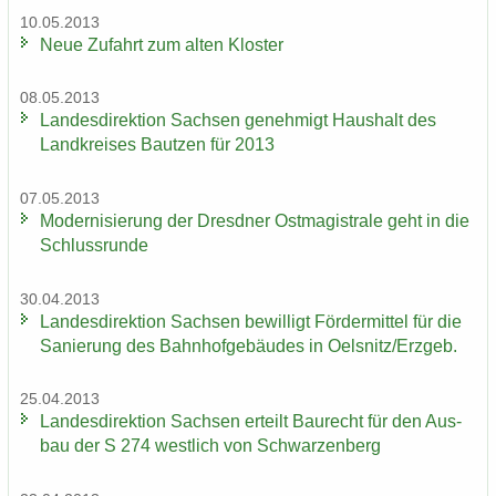
10.05.2013
Neue Zu­fahrt zum alten Klos­ter
08.05.2013
Lan­des­di­rek­ti­on Sach­sen ge­neh­migt Haus­halt des
Land­krei­ses Baut­zen für 2013
07.05.2013
Mo­der­ni­sie­rung der Dresd­ner Ost­ma­gis­tra­le geht in die
Schluss­run­de
30.04.2013
Lan­des­di­rek­ti­on Sach­sen be­wil­ligt För­der­mit­tel für die
Sa­nie­rung des Bahn­hof­ge­bäu­des in Oels­nitz/Erz­geb.
25.04.2013
Lan­des­di­rek­ti­on Sach­sen er­teilt Bau­recht für den Aus­
bau der S 274 west­lich von Schwar­zen­berg