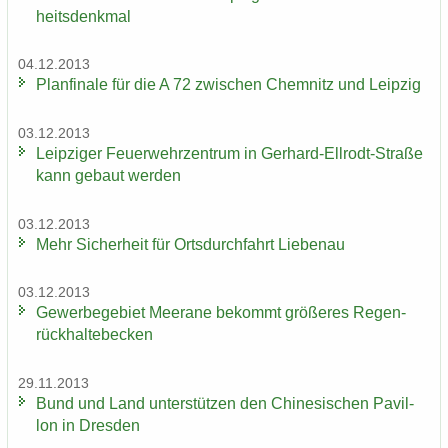
heits­denk­mal
04.12.2013
Plan­fi­na­le für die A 72 zwi­schen Chem­nitz und Leip­zig
03.12.2013
Leip­zi­ger Feu­er­wehr­zen­trum in Gerhard-​Ellrodt-Straße
kann ge­baut wer­den
03.12.2013
Mehr Si­cher­heit für Orts­durch­fahrt Lie­be­nau
03.12.2013
Ge­wer­be­ge­biet Meer­a­ne be­kommt grö­ße­res Re­gen­
rück­hal­te­be­cken
29.11.2013
Bund und Land un­ter­stüt­zen den Chi­ne­si­schen Pa­vil­
lon in Dres­den