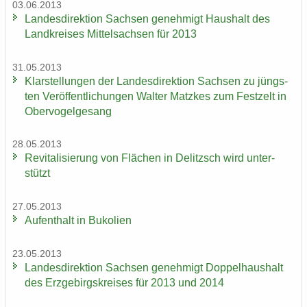
03.06.2013
Lan­des­di­rek­ti­on Sach­sen ge­neh­migt Haus­halt des
Land­krei­ses Mit­tel­sach­sen für 2013
31.05.2013
Klar­stel­lun­gen der Lan­des­di­rek­ti­on Sach­sen zu jüngs­
ten Ver­öf­fent­li­chun­gen Wal­ter Matz­kes zum Fest­zelt in
Ober­vo­gel­ge­sang
28.05.2013
Re­vi­ta­li­sie­rung von Flä­chen in De­litzsch wird un­ter­
stützt
27.05.2013
Auf­ent­halt in Bu­ko­li­en
23.05.2013
Lan­des­di­rek­ti­on Sach­sen ge­neh­migt Dop­pel­haus­halt
des Erz­ge­birgs­krei­ses für 2013 und 2014