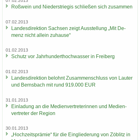
07.02.2013
Roß­wein und Nie­der­s­trie­gis schlie­ßen sich zu­sam­men
07.02.2013
Lan­des­di­rek­ti­on Sach­sen zeigt Aus­stel­lung „Mit De­
menz nicht al­lein zu­hau­se“
01.02.2013
Schutz vor Jahr­hun­dert­hoch­was­ser in Frei­berg
01.02.2013
Lan­des­di­rek­ti­on be­lohnt Zu­sam­men­schluss von Lau­ter
und Berns­bach mit rund 919.000 EUR
31.01.2013
Ein­la­dung an die Me­di­en­ver­tre­te­rin­nen und Me­di­en­
ver­tre­ter der Re­gi­on
30.01.2013
„Hoch­zeits­prä­mie“ für die Ein­glie­de­rung von Zö­blitz in