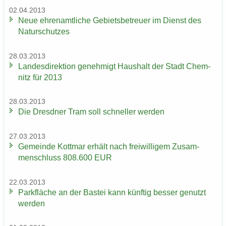
02.04.2013
Neue eh­ren­amt­li­che Ge­biets­be­treu­er im Dienst des
Na­tur­schut­zes
28.03.2013
Lan­des­di­rek­ti­on ge­neh­migt Haus­halt der Stadt Chem­
nitz für 2013
28.03.2013
Die Dresd­ner Tram soll schnel­ler wer­den
27.03.2013
Ge­mein­de Kott­mar er­hält nach frei­wil­li­gem Zu­sam­
men­schluss 808.600 EUR
22.03.2013
Park­flä­che an der Bas­tei kann künf­tig bes­ser ge­nutzt
wer­den