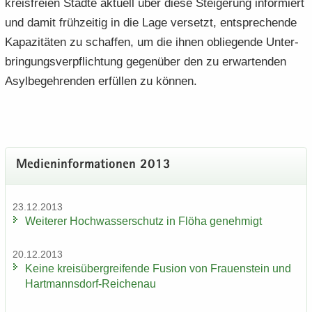
kreis­frei­en Städ­te ak­tu­ell über diese Stei­ge­rung in­for­miert
und damit früh­zei­tig in die Lage ver­setzt, ent­spre­chen­de
Ka­pa­zi­tä­ten zu schaf­fen, um die ihnen ob­lie­gen­de Un­ter­
brin­gungs­ver­pflich­tung ge­gen­über den zu er­war­ten­den
Asyl­be­geh­ren­den er­fül­len zu kön­nen.
Me­di­en­in­for­ma­tio­nen 2013
23.12.2013
Wei­te­rer Hoch­was­ser­schutz in Flöha ge­neh­migt
20.12.2013
Keine kreis­über­grei­fen­de Fu­si­on von Frau­en­stein und
Hartmannsdorf-​Reichenau