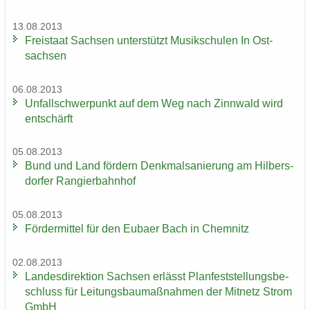
13.08.2013
Frei­staat Sach­sen un­ter­stützt Mu­sik­schu­len In Ost­
sach­sen
06.08.2013
Un­fall­schwer­punkt auf dem Weg nach Zinn­wald wird
ent­schärft
05.08.2013
Bund und Land för­dern Denk­mal­sa­nie­rung am Hil­bers­
dor­fer Ran­gier­bahn­hof
05.08.2013
För­der­mit­tel für den Eu­ba­er Bach in Chem­nitz
02.08.2013
Lan­des­di­rek­ti­on Sach­sen er­lässt Plan­fest­stel­lungs­be­
schluss für Lei­tungs­bau­maß­nah­men der Mit­netz Strom
GmbH