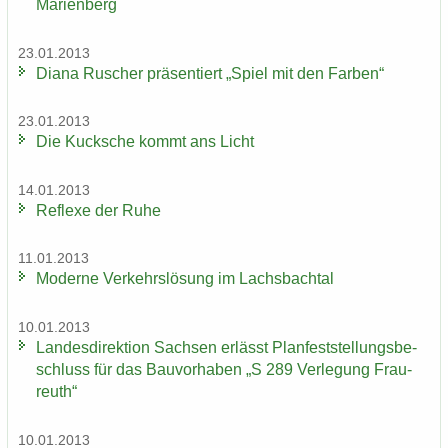
Ma­ri­en­berg
23.01.2013
Diana Ru­scher prä­sen­tiert „Spiel mit den Far­ben“
23.01.2013
Die Kuck­sche kommt ans Licht
14.01.2013
Re­fle­xe der Ruhe
11.01.2013
Mo­der­ne Ver­kehrs­lö­sung im Lachs­bach­tal
10.01.2013
Lan­des­di­rek­ti­on Sach­sen er­lässt Plan­fest­stel­lungs­be­
schluss für das Bau­vor­ha­ben „S 289 Ver­le­gung Frau­
reuth“
10.01.2013