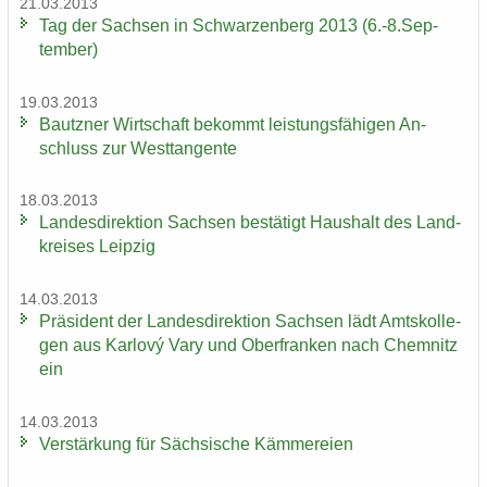
21.03.2013
Tag der Sach­sen in Schwar­zen­berg 2013 (6.-8.Sep­
tem­ber)
19.03.2013
Bautz­ner Wirt­schaft be­kommt leis­tungs­fä­hi­gen An­
schluss zur West­tan­gen­te
18.03.2013
Lan­des­di­rek­ti­on Sach­sen be­stä­tigt Haus­halt des Land­
krei­ses Leip­zig
14.03.2013
Prä­si­dent der Lan­des­di­rek­ti­on Sach­sen lädt Amts­kol­le­
gen aus Karlový Vary und Ober­fran­ken nach Chem­nitz
ein
14.03.2013
Ver­stär­kung für Säch­si­sche Käm­me­rei­en