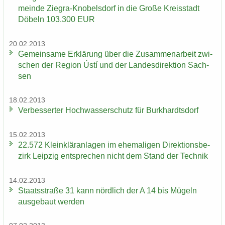
mein­de Ziegra-​Knobelsdorf in die Große Kreis­stadt
Dö­beln 103.300 EUR
20.02.2013
Ge­mein­sa­me Er­klä­rung über die Zu­sam­men­ar­beit zwi­
schen der Re­gi­on Ústí und der Lan­des­di­rek­ti­on Sach­
sen
18.02.2013
Ver­bes­ser­ter Hoch­was­ser­schutz für Burk­hardts­dorf
15.02.2013
22.572 Klein­klär­an­la­gen im ehe­ma­li­gen Di­rek­ti­ons­be­
zirk Leip­zig ent­spre­chen nicht dem Stand der Tech­nik
14.02.2013
Staats­stra­ße 31 kann nörd­lich der A 14 bis Mü­geln
aus­ge­baut wer­den