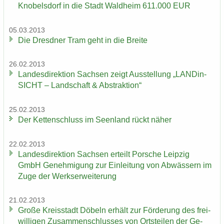
Knobelsdorf in die Stadt Wald­heim 611.000 EUR
05.03.2013
Die Dresd­ner Tram geht in die Brei­te
26.02.2013
Lan­des­di­rek­ti­on Sach­sen zeigt Aus­stel­lung „LAN­Din­
SICHT – Land­schaft & Abs­trak­ti­on“
25.02.2013
Der Ket­ten­schluss im Se­en­land rückt näher
22.02.2013
Lan­des­di­rek­ti­on Sach­sen er­teilt Por­sche Leip­zig
GmbH Ge­neh­mi­gung zur Ein­lei­tung von Ab­wäs­sern im
Zuge der Werks­er­wei­te­rung
21.02.2013
Große Kreis­stadt Dö­beln er­hält zur För­de­rung des frei­
wil­li­gen Zu­sam­men­schlus­ses von Orts­tei­len der Ge­