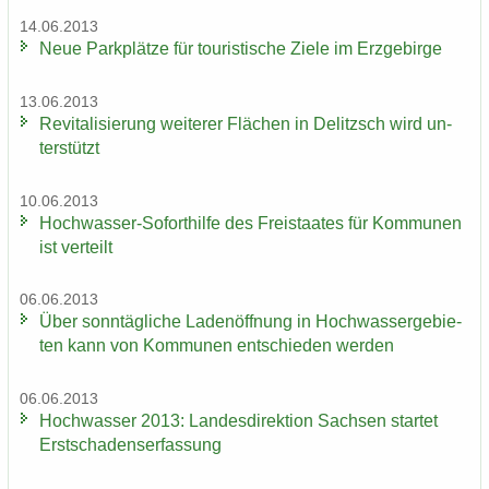
14.06.2013
Neue Park­plät­ze für tou­ris­ti­sche Ziele im Erz­ge­bir­ge
13.06.2013
Re­vi­ta­li­sie­rung wei­te­rer Flä­chen in De­litzsch wird un­
ter­stützt
10.06.2013
Hochwasser-​Soforthilfe des Frei­staa­tes für Kom­mu­nen
ist ver­teilt
06.06.2013
Über sonn­täg­li­che La­den­öff­nung in Hoch­was­ser­ge­bie­
ten kann von Kom­mu­nen ent­schie­den wer­den
06.06.2013
Hoch­was­ser 2013: Lan­des­di­rek­ti­on Sach­sen star­tet
Erst­scha­dens­er­fas­sung