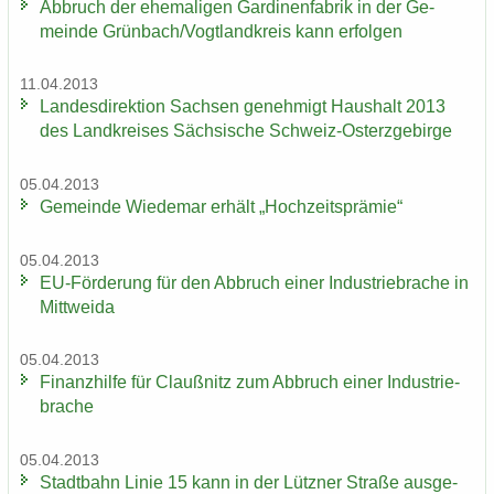
Ab­bruch der ehe­ma­li­gen Gar­di­nen­fa­brik in der Ge­
mein­de Grün­bach/Vogt­land­kreis kann er­fol­gen
11.04.2013
Lan­des­di­rek­ti­on Sach­sen ge­neh­migt Haus­halt 2013
des Land­krei­ses Säch­si­sche Schweiz-​Osterzgebirge
05.04.2013
Ge­mein­de Wie­de­mar er­hält „Hoch­zeits­prä­mie“
05.04.2013
EU-​Förderung für den Ab­bruch einer In­dus­trie­bra­che in
Mitt­wei­da
05.04.2013
Fi­nanz­hil­fe für Clau­ß­nitz zum Ab­bruch einer In­dus­trie­
bra­che
05.04.2013
Stadt­bahn Linie 15 kann in der Lütz­ner Stra­ße aus­ge­