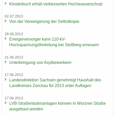
Klos­ter­buch er­hält ver­bes­ser­ten Hoch­was­ser­schutz
02.07.2013
Von der Ver­wei­ge­rung der Selbst­ko­pie
28.06.2013
En­er­gie­ver­sor­ger kann 110-​kV-
Hochspannungsfreileitung bei Stoll­berg er­neu­ern
21.06.2013
Un­ter­brin­gung von Asyl­be­wer­bern
17.06.2013
Lan­des­di­rek­ti­on Sach­sen ge­neh­migt Haus­halt des
Land­krei­ses Zwi­ckau für 2013 unter Auf­la­gen
17.06.2013
LVB-​Straßenbahnanlagen kön­nen in Wurz­ner Stra­ße
aus­ge­baut wer­den