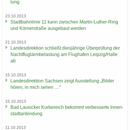
lung
23.10.2013
Stadt­bahn­li­nie 11 kann zwi­schen Martin-​Luther-Ring
und Körn­er­stra­ße aus­ge­baut wer­den
21.10.2013
Lan­des­di­rek­ti­on schließt dies­jäh­ri­ge Über­prü­fung der
Nacht­flug­lärm­be­las­tung am Flug­ha­fen Leip­zig/Halle
ab
15.10.2013
Lan­des­di­rek­ti­on Sach­sen zeigt Aus­stel­lung „Bil­der
hören, in mich sehen …“
15.10.2013
Bad Lau­si­cker Kur­be­reich be­kommt ver­bes­ser­te In­nen­
stadt­an­bin­dung
11.10.2013