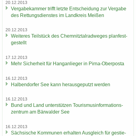
20.12.2013
Ver­ga­be­kam­mer trifft letz­te Ent­schei­dung zur Ver­ga­be
des Ret­tungs­diens­tes im Land­kreis Mei­ßen
20.12.2013
Wei­te­res Teil­stück des Chem­nitz­tal­rad­we­ges plan­fest­
ge­stellt
17.12.2013
Mehr Si­cher­heit für Hang­an­lie­ger in Pirna-​Oberposta
16.12.2013
Hal­ben­dor­fer See kann her­aus­ge­putzt wer­den
16.12.2013
Bund und Land un­ter­stüt­zen Tou­ris­mus­in­for­ma­ti­ons­
zen­trum am Bär­wal­der See
16.12.2013
Säch­si­sche Kom­mu­nen er­hal­ten Aus­gleich für ge­stie­