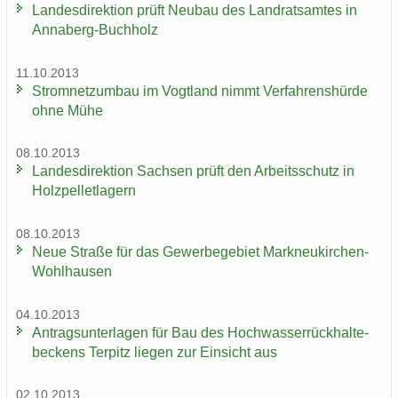
Lan­des­di­rek­ti­on prüft Neu­bau des Land­rats­am­tes in
Annaberg-​Buchholz
11.10.2013
Strom­netz­um­bau im Vogt­land nimmt Ver­fah­rens­hür­de
ohne Mühe
08.10.2013
Lan­des­di­rek­ti­on Sach­sen prüft den Ar­beits­schutz in
Holz­pel­let­la­gern
08.10.2013
Neue Stra­ße für das Ge­wer­be­ge­biet Markneukirchen-​
Wohlhausen
04.10.2013
An­trags­un­ter­la­gen für Bau des Hoch­was­ser­rück­hal­te­
be­ckens Ter­pitz lie­gen zur Ein­sicht aus
02.10.2013