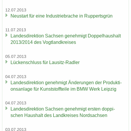
12.07.2013
Neu­start für eine In­dus­trie­bra­che in Rup­perts­grün
11.07.2013
Lan­des­di­rek­ti­on Sach­sen ge­neh­migt Dop­pel­haus­halt
2013/2014 des Vogt­land­krei­ses
05.07.2013
Lü­cken­schluss für Lausitz-​Radler
04.07.2013
Lan­des­di­rek­ti­on ge­neh­migt Än­de­run­gen der Pro­duk­ti­
ons­an­la­ge für Kunst­stoff­tei­le im BMW Werk Leip­zig
04.07.2013
Lan­des­di­rek­ti­on Sach­sen ge­neh­migt ers­ten dop­pi­
schen Haus­halt des Land­krei­ses Nord­sach­sen
03.07.2013