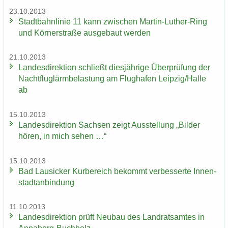
23.10.2013
Stadt­bahn­li­nie 11 kann zwi­schen Martin-​Luther-Ring
und Körn­er­stra­ße aus­ge­baut wer­den
21.10.2013
Lan­des­di­rek­ti­on schließt dies­jäh­ri­ge Über­prü­fung der
Nacht­flug­lärm­be­las­tung am Flug­ha­fen Leip­zig/Halle
ab
15.10.2013
Lan­des­di­rek­ti­on Sach­sen zeigt Aus­stel­lung „Bil­der
hören, in mich sehen …“
15.10.2013
Bad Lau­si­cker Kur­be­reich be­kommt ver­bes­ser­te In­nen­
stadt­an­bin­dung
11.10.2013
Lan­des­di­rek­ti­on prüft Neu­bau des Land­rats­am­tes in