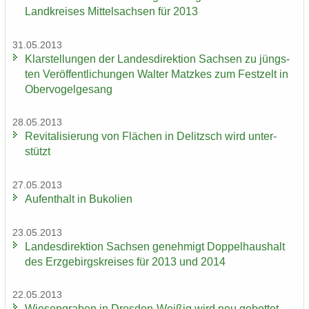
Land­krei­ses Mit­tel­sach­sen für 2013
31.05.2013
Klar­stel­lun­gen der Lan­des­di­rek­ti­on Sach­sen zu jüngs­
ten Ver­öf­fent­li­chun­gen Wal­ter Matz­kes zum Fest­zelt in
Ober­vo­gel­ge­sang
28.05.2013
Re­vi­ta­li­sie­rung von Flä­chen in De­litzsch wird un­ter­
stützt
27.05.2013
Auf­ent­halt in Bu­ko­li­en
23.05.2013
Lan­des­di­rek­ti­on Sach­sen ge­neh­migt Dop­pel­haus­halt
des Erz­ge­birgs­krei­ses für 2013 und 2014
22.05.2013
Wie­sen­gra­ben in Dresden-​Weißig wird neu ge­bet­tet