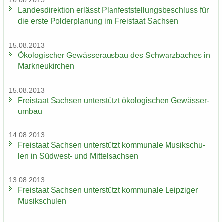
16.08.2013
Lan­des­di­rek­ti­on er­lässt Plan­fest­stel­lungs­be­schluss für
die erste Pol­der­pla­nung im Frei­staat Sach­sen
15.08.2013
Öko­lo­gi­scher Ge­wäs­ser­aus­bau des Schwarz­ba­ches in
Mark­neu­kir­chen
15.08.2013
Frei­staat Sach­sen un­ter­stützt öko­lo­gi­schen Ge­wäs­ser­
um­bau
14.08.2013
Frei­staat Sach­sen un­ter­stützt kom­mu­na­le Mu­sik­schu­
len in Südwest-​ und Mit­tel­sach­sen
13.08.2013
Frei­staat Sach­sen un­ter­stützt kom­mu­na­le Leip­zi­ger
Mu­sik­schu­len