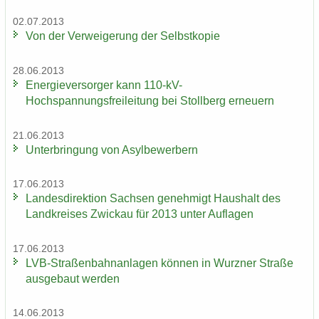
02.07.2013
Von der Ver­wei­ge­rung der Selbst­ko­pie
28.06.2013
En­er­gie­ver­sor­ger kann 110-​kV-
Hochspannungsfreileitung bei Stoll­berg er­neu­ern
21.06.2013
Un­ter­brin­gung von Asyl­be­wer­bern
17.06.2013
Lan­des­di­rek­ti­on Sach­sen ge­neh­migt Haus­halt des
Land­krei­ses Zwi­ckau für 2013 unter Auf­la­gen
17.06.2013
LVB-​Straßenbahnanlagen kön­nen in Wurz­ner Stra­ße
aus­ge­baut wer­den
14.06.2013