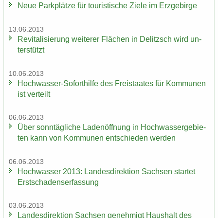
Neue Park­plät­ze für tou­ris­ti­sche Ziele im Erz­ge­bir­ge
13.06.2013
Re­vi­ta­li­sie­rung wei­te­rer Flä­chen in De­litzsch wird un­
ter­stützt
10.06.2013
Hochwasser-​Soforthilfe des Frei­staa­tes für Kom­mu­nen
ist ver­teilt
06.06.2013
Über sonn­täg­li­che La­den­öff­nung in Hoch­was­ser­ge­bie­
ten kann von Kom­mu­nen ent­schie­den wer­den
06.06.2013
Hoch­was­ser 2013: Lan­des­di­rek­ti­on Sach­sen star­tet
Erst­scha­dens­er­fas­sung
03.06.2013
Lan­des­di­rek­ti­on Sach­sen ge­neh­migt Haus­halt des