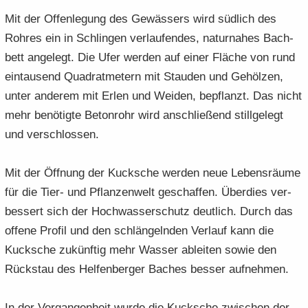
Mit der Of­fen­le­gung des Ge­wäs­sers wird süd­lich des
Roh­res ein in Schlin­gen ver­lau­fen­des, na­tur­na­hes Bach­
bett an­ge­legt. Die Ufer wer­den auf einer Flä­che von rund
ein­tau­send Qua­drat­me­tern mit Stau­den und Ge­höl­zen,
unter an­de­rem mit Erlen und Wei­den, be­pflanzt. Das nicht
mehr be­nö­tig­te Be­ton­rohr wird an­schlie­ßend still­ge­legt
und ver­schlos­sen.
Mit der Öff­nung der Kuck­sche wer­den neue Le­bens­räu­me
für die Tier- und Pflan­zen­welt ge­schaf­fen. Über­dies ver­
bes­sert sich der Hoch­was­ser­schutz deut­lich. Durch das
of­fe­ne Pro­fil und den schlän­geln­den Ver­lauf kann die
Kuck­sche zu­künf­tig mehr Was­ser ab­lei­ten sowie den
Rück­stau des Hel­fen­ber­ger Ba­ches bes­ser auf­neh­men.
In der Ver­gan­gen­heit wurde die Kuck­sche zwi­schen der