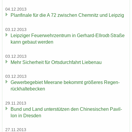
04.12.2013
Plan­fi­na­le für die A 72 zwi­schen Chem­nitz und Leip­zig
03.12.2013
Leip­zi­ger Feu­er­wehr­zen­trum in Gerhard-​Ellrodt-Straße
kann ge­baut wer­den
03.12.2013
Mehr Si­cher­heit für Orts­durch­fahrt Lie­be­nau
03.12.2013
Ge­wer­be­ge­biet Meer­a­ne be­kommt grö­ße­res Re­gen­
rück­hal­te­be­cken
29.11.2013
Bund und Land un­ter­stüt­zen den Chi­ne­si­schen Pa­vil­
lon in Dres­den
27.11.2013