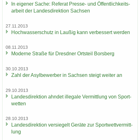
In ei­ge­ner Sache: Re­fe­rat Presse-​ und Öf­fent­lich­keits­
ar­beit der Lan­des­di­rek­ti­on Sach­sen
27.11.2013
Hoch­was­ser­schutz in Lau­ßig kann ver­bes­sert wer­den
08.11.2013
Mo­der­ne Stra­ße für Dresd­ner Orts­teil Borsberg
30.10.2013
Zahl der Asyl­be­wer­ber in Sach­sen steigt wei­ter an
29.10.2013
Lan­des­di­rek­ti­on ahn­det il­le­ga­le Ver­mitt­lung von Sport­
wet­ten
28.10.2013
Lan­des­di­rek­ti­on ver­sie­gelt Ge­rä­te zur Sport­wett­ver­mitt­
lung