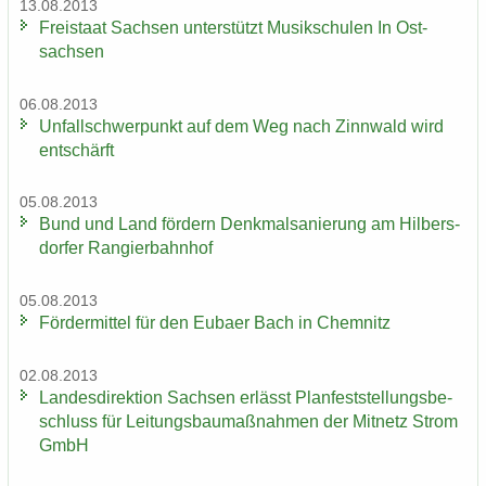
13.08.2013
Frei­staat Sach­sen un­ter­stützt Mu­sik­schu­len In Ost­
sach­sen
06.08.2013
Un­fall­schwer­punkt auf dem Weg nach Zinn­wald wird
ent­schärft
05.08.2013
Bund und Land för­dern Denk­mal­sa­nie­rung am Hil­bers­
dor­fer Ran­gier­bahn­hof
05.08.2013
För­der­mit­tel für den Eu­ba­er Bach in Chem­nitz
02.08.2013
Lan­des­di­rek­ti­on Sach­sen er­lässt Plan­fest­stel­lungs­be­
schluss für Lei­tungs­bau­maß­nah­men der Mit­netz Strom
GmbH