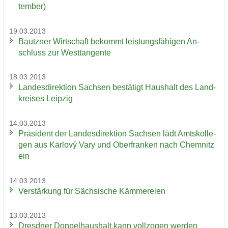
tem­ber)
19.03.2013
Bautz­ner Wirt­schaft be­kommt leis­tungs­fä­hi­gen An­
schluss zur West­tan­gen­te
18.03.2013
Lan­des­di­rek­ti­on Sach­sen be­stä­tigt Haus­halt des Land­
krei­ses Leip­zig
14.03.2013
Prä­si­dent der Lan­des­di­rek­ti­on Sach­sen lädt Amts­kol­le­
gen aus Karlový Vary und Ober­fran­ken nach Chem­nitz
ein
14.03.2013
Ver­stär­kung für Säch­si­sche Käm­me­rei­en
13.03.2013
Dresd­ner Dop­pel­haus­halt kann voll­zo­gen wer­den