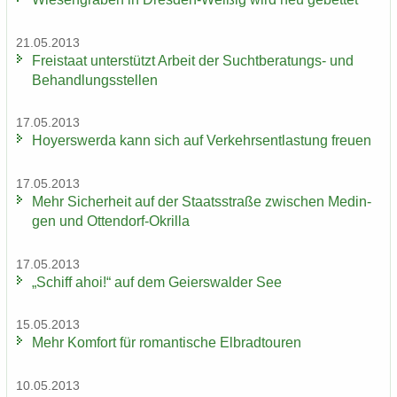
21.05.2013
Frei­staat un­ter­stützt Ar­beit der Suchtberatungs-​ und
Be­hand­lungs­stel­len
17.05.2013
Ho­yers­wer­da kann sich auf Ver­kehrs­ent­las­tung freu­en
17.05.2013
Mehr Si­cher­heit auf der Staats­stra­ße zwi­schen Me­din­
gen und Ottendorf-​Okrilla
17.05.2013
„Schiff ahoi!“ auf dem Gei­ers­wal­der See
15.05.2013
Mehr Kom­fort für ro­man­ti­sche El­brad­tou­ren
10.05.2013