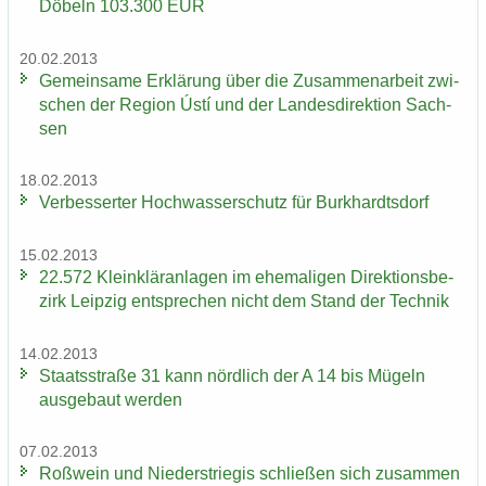
Dö­beln 103.300 EUR
20.02.2013
Ge­mein­sa­me Er­klä­rung über die Zu­sam­men­ar­beit zwi­
schen der Re­gi­on Ústí und der Lan­des­di­rek­ti­on Sach­
sen
18.02.2013
Ver­bes­ser­ter Hoch­was­ser­schutz für Burk­hardts­dorf
15.02.2013
22.572 Klein­klär­an­la­gen im ehe­ma­li­gen Di­rek­ti­ons­be­
zirk Leip­zig ent­spre­chen nicht dem Stand der Tech­nik
14.02.2013
Staats­stra­ße 31 kann nörd­lich der A 14 bis Mü­geln
aus­ge­baut wer­den
07.02.2013
Roß­wein und Nie­der­s­trie­gis schlie­ßen sich zu­sam­men