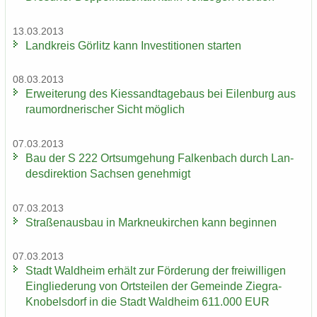
13.03.2013
Land­kreis Gör­litz kann In­ves­ti­tio­nen star­ten
08.03.2013
Er­wei­te­rung des Kies­sand­ta­ge­baus bei Ei­len­burg aus
raum­ord­ne­ri­scher Sicht mög­lich
07.03.2013
Bau der S 222 Orts­um­ge­hung Fal­ken­bach durch Lan­
des­di­rek­ti­on Sach­sen ge­neh­migt
07.03.2013
Stra­ßen­aus­bau in Mark­neu­kir­chen kann be­gin­nen
07.03.2013
Stadt Wald­heim er­hält zur För­de­rung der frei­wil­li­gen
Ein­glie­de­rung von Orts­tei­len der Ge­mein­de Ziegra-​
Knobelsdorf in die Stadt Wald­heim 611.000 EUR