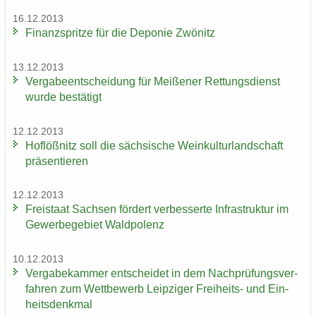
16.12.2013
Fi­nanz­sprit­ze für die De­po­nie Zwö­nitz
13.12.2013
Ver­ga­be­ent­schei­dung für Mei­ße­ner Ret­tungs­dienst
wurde be­stä­tigt
12.12.2013
Hof­löß­nitz soll die säch­si­sche Wein­kul­tur­land­schaft
prä­sen­tie­ren
12.12.2013
Frei­staat Sach­sen för­dert ver­bes­ser­te In­fra­struk­tur im
Ge­wer­be­ge­biet Wald­po­lenz
10.12.2013
Ver­ga­be­kam­mer ent­schei­det in dem Nach­prü­fungs­ver­
fah­ren zum Wett­be­werb Leip­zi­ger Freiheits-​ und Ein­
heits­denk­mal