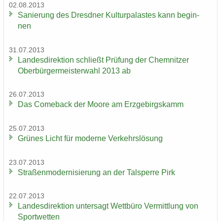
02.08.2013
Sa­nie­rung des Dresd­ner Kul­tur­pa­las­tes kann be­gin­
nen
31.07.2013
Lan­des­di­rek­ti­on schließt Prü­fung der Chem­nit­zer
Ober­bür­ger­meis­ter­wahl 2013 ab
26.07.2013
Das Come­back der Moore am Erz­ge­birgs­kamm
25.07.2013
Grü­nes Licht für mo­der­ne Ver­kehrs­lö­sung
23.07.2013
Stra­ßen­mo­der­ni­sie­rung an der Tal­sper­re Pirk
22.07.2013
Lan­des­di­rek­ti­on un­ter­sagt Wett­bü­ro Ver­mitt­lung von
Sport­wet­ten