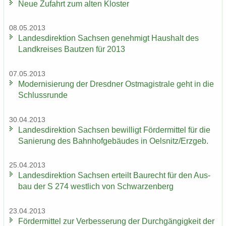
Neue Zu­fahrt zum alten Klos­ter
08.05.2013
Lan­des­di­rek­ti­on Sach­sen ge­neh­migt Haus­halt des
Land­krei­ses Baut­zen für 2013
07.05.2013
Mo­der­ni­sie­rung der Dresd­ner Ost­ma­gis­tra­le geht in die
Schluss­run­de
30.04.2013
Lan­des­di­rek­ti­on Sach­sen be­wil­ligt För­der­mit­tel für die
Sa­nie­rung des Bahn­hof­ge­bäu­des in Oels­nitz/Erz­geb.
25.04.2013
Lan­des­di­rek­ti­on Sach­sen er­teilt Bau­recht für den Aus­
bau der S 274 west­lich von Schwar­zen­berg
23.04.2013
För­der­mit­tel zur Ver­bes­se­rung der Durch­gän­gig­keit der