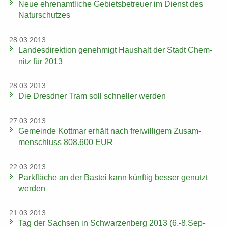
Neue eh­ren­amt­li­che Ge­biets­be­treu­er im Dienst des
Na­tur­schut­zes
28.03.2013
Lan­des­di­rek­ti­on ge­neh­migt Haus­halt der Stadt Chem­
nitz für 2013
28.03.2013
Die Dresd­ner Tram soll schnel­ler wer­den
27.03.2013
Ge­mein­de Kott­mar er­hält nach frei­wil­li­gem Zu­sam­
men­schluss 808.600 EUR
22.03.2013
Park­flä­che an der Bas­tei kann künf­tig bes­ser ge­nutzt
wer­den
21.03.2013
Tag der Sach­sen in Schwar­zen­berg 2013 (6.-8.Sep­