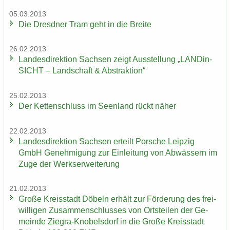
05.03.2013
Die Dresd­ner Tram geht in die Brei­te
26.02.2013
Lan­des­di­rek­ti­on Sach­sen zeigt Aus­stel­lung „LAN­Din­
SICHT – Land­schaft & Abs­trak­ti­on“
25.02.2013
Der Ket­ten­schluss im Se­en­land rückt näher
22.02.2013
Lan­des­di­rek­ti­on Sach­sen er­teilt Por­sche Leip­zig
GmbH Ge­neh­mi­gung zur Ein­lei­tung von Ab­wäs­sern im
Zuge der Werks­er­wei­te­rung
21.02.2013
Große Kreis­stadt Dö­beln er­hält zur För­de­rung des frei­
wil­li­gen Zu­sam­men­schlus­ses von Orts­tei­len der Ge­
mein­de Ziegra-​Knobelsdorf in die Große Kreis­stadt