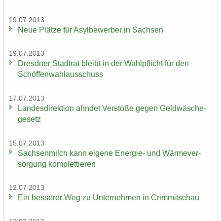
19.07.2013
Neue Plät­ze für Asyl­be­wer­ber in Sach­sen
19.07.2013
Dresd­ner Stadt­rat bleibt in der Wahl­pflicht für den
Schöf­fen­wahl­aus­schuss
17.07.2013
Lan­des­di­rek­ti­on ahn­det Ver­stö­ße gegen Geld­wä­sche­
ge­setz
15.07.2013
Sach­sen­milch kann ei­ge­ne Energie-​ und Wär­me­ver­
sor­gung kom­plet­tie­ren
12.07.2013
Ein bes­se­rer Weg zu Un­ter­neh­men in Crim­mit­schau