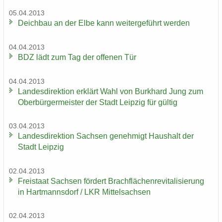
05.04.2013
Deich­bau an der Elbe kann wei­ter­ge­führt wer­den
04.04.2013
BDZ lädt zum Tag der of­fe­nen Tür
04.04.2013
Lan­des­di­rek­ti­on er­klärt Wahl von Burk­hard Jung zum
Ober­bür­ger­meis­ter der Stadt Leip­zig für gül­tig
03.04.2013
Lan­des­di­rek­ti­on Sach­sen ge­neh­migt Haus­halt der
Stadt Leip­zig
02.04.2013
Frei­staat Sach­sen för­dert Brach­flä­chen­re­vi­ta­li­sie­rung
in Hart­manns­dorf / LKR Mit­tel­sach­sen
02.04.2013