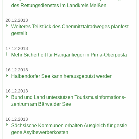
des Ret­tungs­diens­tes im Land­kreis Mei­ßen
20.12.2013
Wei­te­res Teil­stück des Chem­nitz­tal­rad­we­ges plan­fest­
ge­stellt
17.12.2013
Mehr Si­cher­heit für Hang­an­lie­ger in Pirna-​Oberposta
16.12.2013
Hal­ben­dor­fer See kann her­aus­ge­putzt wer­den
16.12.2013
Bund und Land un­ter­stüt­zen Tou­ris­mus­in­for­ma­ti­ons­
zen­trum am Bär­wal­der See
16.12.2013
Säch­si­sche Kom­mu­nen er­hal­ten Aus­gleich für ge­stie­
ge­ne Asyl­be­wer­ber­kos­ten