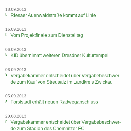
18.09.2013
Rie­sa­er Au­en­wald­stra­ße kommt auf Linie
16.09.2013
Vom Pro­jekt­fi­na­le zum Dienst­all­tag
06.09.2013
KID über­nimmt wei­te­ren Dresd­ner Kul­tur­tem­pel
06.09.2013
Ver­ga­be­kam­mer ent­schei­det über Ver­ga­be­be­schwer­
de zum Kauf von Streu­salz im Land­kreis Zwi­ckau
05.09.2013
Forst­stadt er­hält neuen Rad­weg­an­schluss
29.08.2013
Ver­ga­be­kam­mer ent­schei­det über Ver­ga­be­be­schwer­
de zum Sta­di­on des Chem­nit­zer FC