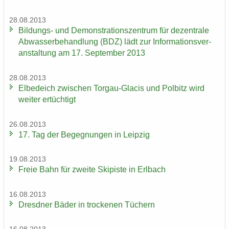
28.08.2013
Bildungs-​ und De­mons­tra­ti­ons­zen­trum für de­zen­tra­le
Ab­was­ser­be­hand­lung (BDZ) lädt zur In­for­ma­ti­ons­ver­
an­stal­tung am 17. Sep­tem­ber 2013
28.08.2013
El­be­deich zwi­schen Torgau-​Glacis und Pol­bitz wird
wei­ter er­tüch­tigt
26.08.2013
17. Tag der Be­geg­nun­gen in Leip­zig
19.08.2013
Freie Bahn für zwei­te Ski­pis­te in Erl­bach
16.08.2013
Dresd­ner Bäder in tro­cke­nen Tü­chern