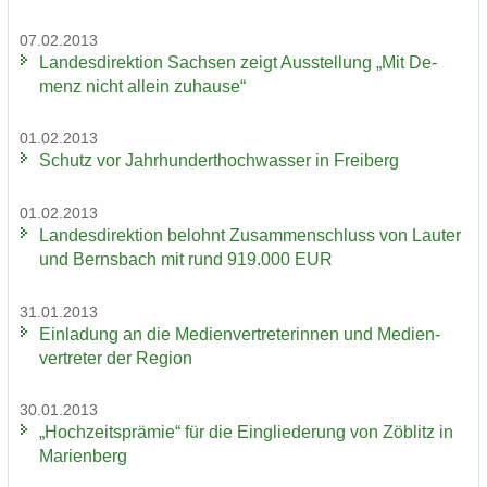
07.02.2013
Lan­des­di­rek­ti­on Sach­sen zeigt Aus­stel­lung „Mit De­
menz nicht al­lein zu­hau­se“
01.02.2013
Schutz vor Jahr­hun­dert­hoch­was­ser in Frei­berg
01.02.2013
Lan­des­di­rek­ti­on be­lohnt Zu­sam­men­schluss von Lau­ter
und Berns­bach mit rund 919.000 EUR
31.01.2013
Ein­la­dung an die Me­di­en­ver­tre­te­rin­nen und Me­di­en­
ver­tre­ter der Re­gi­on
30.01.2013
„Hoch­zeits­prä­mie“ für die Ein­glie­de­rung von Zö­blitz in
Ma­ri­en­berg