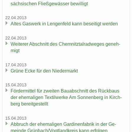
säch­si­schen Fließ­ge­wäs­ser be­wil­ligt
22.04.2013
Altes Gas­werk in Len­gen­feld kann be­sei­tigt wer­den
22.04.2013
Wei­te­rer Ab­schnitt des Chem­nitz­tal­rad­we­ges ge­neh­
migt
17.04.2013
Grüne Ecke für den Nie­der­markt
15.04.2013
För­der­mit­tel für zwei­ten Bau­ab­schnitt des Rück­baus
der ehe­ma­li­gen Tex­til­wer­ke Am Son­nen­berg in Kirch­
berg be­reit­ge­stellt
15.04.2013
Ab­bruch der ehe­ma­li­gen Gar­di­nen­fa­brik in der Ge­
mein­de Grün­bach/Vogt­land­kreis kann er­fol­gen