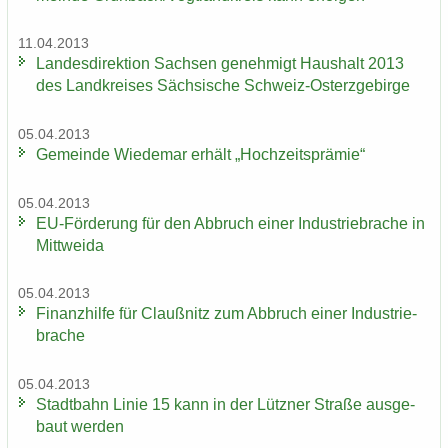
11.04.2013
Lan­des­di­rek­ti­on Sach­sen ge­neh­migt Haus­halt 2013
des Land­krei­ses Säch­si­sche Schweiz-​Osterzgebirge
05.04.2013
Ge­mein­de Wie­de­mar er­hält „Hoch­zeits­prä­mie“
05.04.2013
EU-​Förderung für den Ab­bruch einer In­dus­trie­bra­che in
Mitt­wei­da
05.04.2013
Fi­nanz­hil­fe für Clau­ß­nitz zum Ab­bruch einer In­dus­trie­
bra­che
05.04.2013
Stadt­bahn Linie 15 kann in der Lütz­ner Stra­ße aus­ge­
baut wer­den