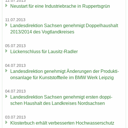
12.07.2013
Neu­start für eine In­dus­trie­bra­che in Rup­perts­grün
11.07.2013
Lan­des­di­rek­ti­on Sach­sen ge­neh­migt Dop­pel­haus­halt
2013/2014 des Vogt­land­krei­ses
05.07.2013
Lü­cken­schluss für Lausitz-​Radler
04.07.2013
Lan­des­di­rek­ti­on ge­neh­migt Än­de­run­gen der Pro­duk­ti­
ons­an­la­ge für Kunst­stoff­tei­le im BMW Werk Leip­zig
04.07.2013
Lan­des­di­rek­ti­on Sach­sen ge­neh­migt ers­ten dop­pi­
schen Haus­halt des Land­krei­ses Nord­sach­sen
03.07.2013
Klos­ter­buch er­hält ver­bes­ser­ten Hoch­was­ser­schutz