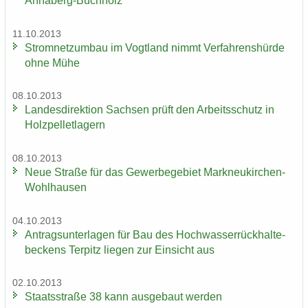
Annaberg-​Buchholz
11.10.2013
Strom­netz­um­bau im Vogt­land nimmt Ver­fah­rens­hür­de
ohne Mühe
08.10.2013
Lan­des­di­rek­ti­on Sach­sen prüft den Ar­beits­schutz in
Holz­pel­let­la­gern
08.10.2013
Neue Stra­ße für das Ge­wer­be­ge­biet Markneukirchen-​
Wohlhausen
04.10.2013
An­trags­un­ter­la­gen für Bau des Hoch­was­ser­rück­hal­te­
be­ckens Ter­pitz lie­gen zur Ein­sicht aus
02.10.2013
Staats­stra­ße 38 kann aus­ge­baut wer­den