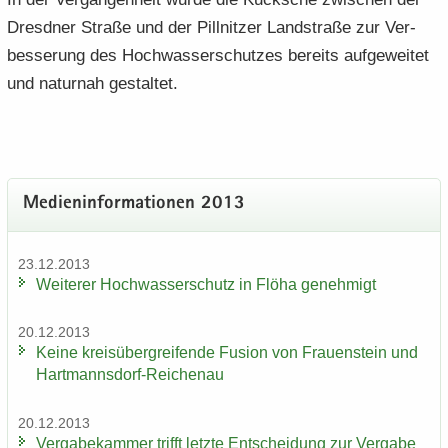
Dresd­ner Stra­ße und der Pill­nit­zer Land­stra­ße zur Ver­
bes­se­rung des Hoch­was­ser­schut­zes be­reits auf­ge­wei­tet
und na­tur­nah ge­stal­tet.
Me­di­en­in­for­ma­tio­nen 2013
23.12.2013
Wei­te­rer Hoch­was­ser­schutz in Flöha ge­neh­migt
20.12.2013
Keine kreis­über­grei­fen­de Fu­si­on von Frau­en­stein und
Hartmannsdorf-​Reichenau
20.12.2013
Ver­ga­be­kam­mer trifft letz­te Ent­schei­dung zur Ver­ga­be