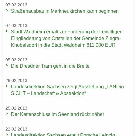
07.03.2013
Stra­ßen­aus­bau in Mark­neu­kir­chen kann be­gin­nen
07.03.2013
Stadt Wald­heim er­hält zur För­de­rung der frei­wil­li­gen
Ein­glie­de­rung von Orts­tei­len der Ge­mein­de Ziegra-​
Knobelsdorf in die Stadt Wald­heim 611.000 EUR
05.03.2013
Die Dresd­ner Tram geht in die Brei­te
26.02.2013
Lan­des­di­rek­ti­on Sach­sen zeigt Aus­stel­lung „LAN­Din­
SICHT – Land­schaft & Abs­trak­ti­on“
25.02.2013
Der Ket­ten­schluss im Se­en­land rückt näher
22.02.2013
Lan­des­di­rek­ti­on Sach­sen er­teilt Por­sche Leip­zig