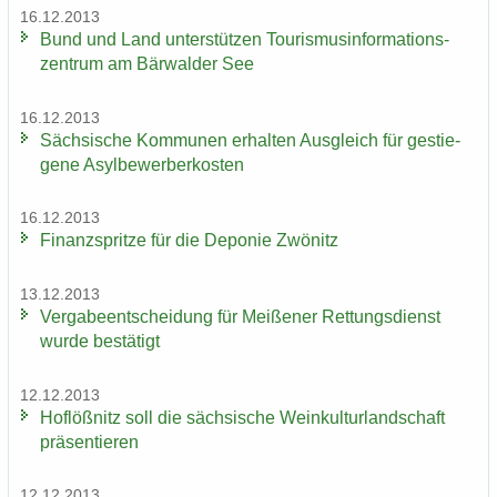
16.12.2013
Bund und Land un­ter­stüt­zen Tou­ris­mus­in­for­ma­ti­ons­
zen­trum am Bär­wal­der See
16.12.2013
Säch­si­sche Kom­mu­nen er­hal­ten Aus­gleich für ge­stie­
ge­ne Asyl­be­wer­ber­kos­ten
16.12.2013
Fi­nanz­sprit­ze für die De­po­nie Zwö­nitz
13.12.2013
Ver­ga­be­ent­schei­dung für Mei­ße­ner Ret­tungs­dienst
wurde be­stä­tigt
12.12.2013
Hof­löß­nitz soll die säch­si­sche Wein­kul­tur­land­schaft
prä­sen­tie­ren
12.12.2013