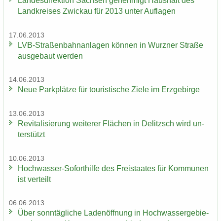
Lan­des­di­rek­ti­on Sach­sen ge­neh­migt Haus­halt des
Land­krei­ses Zwi­ckau für 2013 unter Auf­la­gen
17.06.2013
LVB-​Straßenbahnanlagen kön­nen in Wurz­ner Stra­ße
aus­ge­baut wer­den
14.06.2013
Neue Park­plät­ze für tou­ris­ti­sche Ziele im Erz­ge­bir­ge
13.06.2013
Re­vi­ta­li­sie­rung wei­te­rer Flä­chen in De­litzsch wird un­
ter­stützt
10.06.2013
Hochwasser-​Soforthilfe des Frei­staa­tes für Kom­mu­nen
ist ver­teilt
06.06.2013
Über sonn­täg­li­che La­den­öff­nung in Hoch­was­ser­ge­bie­