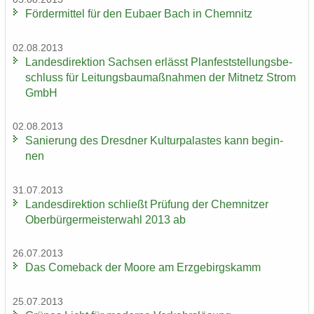
För­der­mit­tel für den Eu­ba­er Bach in Chem­nitz
02.08.2013
Lan­des­di­rek­ti­on Sach­sen er­lässt Plan­fest­stel­lungs­be­
schluss für Lei­tungs­bau­maß­nah­men der Mit­netz Strom
GmbH
02.08.2013
Sa­nie­rung des Dresd­ner Kul­tur­pa­las­tes kann be­gin­
nen
31.07.2013
Lan­des­di­rek­ti­on schließt Prü­fung der Chem­nit­zer
Ober­bür­ger­meis­ter­wahl 2013 ab
26.07.2013
Das Come­back der Moore am Erz­ge­birgs­kamm
25.07.2013