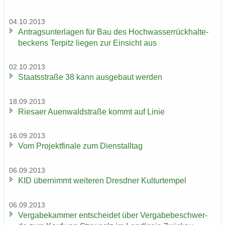
04.10.2013
An­trags­un­ter­la­gen für Bau des Hoch­was­ser­rück­hal­te­
be­ckens Ter­pitz lie­gen zur Ein­sicht aus
02.10.2013
Staats­stra­ße 38 kann aus­ge­baut wer­den
18.09.2013
Rie­sa­er Au­en­wald­stra­ße kommt auf Linie
16.09.2013
Vom Pro­jekt­fi­na­le zum Dienst­all­tag
06.09.2013
KID über­nimmt wei­te­ren Dresd­ner Kul­tur­tem­pel
06.09.2013
Ver­ga­be­kam­mer ent­schei­det über Ver­ga­be­be­schwer­