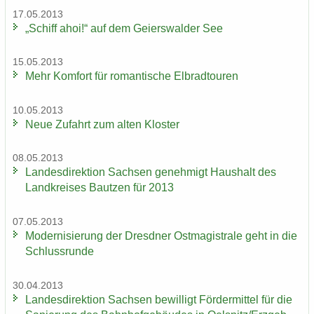
17.05.2013
„Schiff ahoi!“ auf dem Gei­ers­wal­der See
15.05.2013
Mehr Kom­fort für ro­man­ti­sche El­brad­tou­ren
10.05.2013
Neue Zu­fahrt zum alten Klos­ter
08.05.2013
Lan­des­di­rek­ti­on Sach­sen ge­neh­migt Haus­halt des
Land­krei­ses Baut­zen für 2013
07.05.2013
Mo­der­ni­sie­rung der Dresd­ner Ost­ma­gis­tra­le geht in die
Schluss­run­de
30.04.2013
Lan­des­di­rek­ti­on Sach­sen be­wil­ligt För­der­mit­tel für die