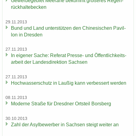
Ge­wer­be­ge­biet Meer­a­ne be­kommt grö­ße­res Re­gen­
rück­hal­te­be­cken
29.11.2013
Bund und Land un­ter­stüt­zen den Chi­ne­si­schen Pa­vil­
lon in Dres­den
27.11.2013
In ei­ge­ner Sache: Re­fe­rat Presse-​ und Öf­fent­lich­keits­
ar­beit der Lan­des­di­rek­ti­on Sach­sen
27.11.2013
Hoch­was­ser­schutz in Lau­ßig kann ver­bes­sert wer­den
08.11.2013
Mo­der­ne Stra­ße für Dresd­ner Orts­teil Borsberg
30.10.2013
Zahl der Asyl­be­wer­ber in Sach­sen steigt wei­ter an