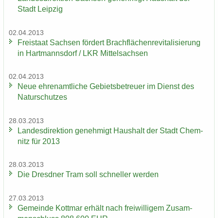
Stadt Leip­zig
02.04.2013
Frei­staat Sach­sen för­dert Brach­flä­chen­re­vi­ta­li­sie­rung
in Hart­manns­dorf / LKR Mit­tel­sach­sen
02.04.2013
Neue eh­ren­amt­li­che Ge­biets­be­treu­er im Dienst des
Na­tur­schut­zes
28.03.2013
Lan­des­di­rek­ti­on ge­neh­migt Haus­halt der Stadt Chem­
nitz für 2013
28.03.2013
Die Dresd­ner Tram soll schnel­ler wer­den
27.03.2013
Ge­mein­de Kott­mar er­hält nach frei­wil­li­gem Zu­sam­