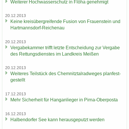
Wei­te­rer Hoch­was­ser­schutz in Flöha ge­neh­migt
20.12.2013
Keine kreis­über­grei­fen­de Fu­si­on von Frau­en­stein und
Hartmannsdorf-​Reichenau
20.12.2013
Ver­ga­be­kam­mer trifft letz­te Ent­schei­dung zur Ver­ga­be
des Ret­tungs­diens­tes im Land­kreis Mei­ßen
20.12.2013
Wei­te­res Teil­stück des Chem­nitz­tal­rad­we­ges plan­fest­
ge­stellt
17.12.2013
Mehr Si­cher­heit für Hang­an­lie­ger in Pirna-​Oberposta
16.12.2013
Hal­ben­dor­fer See kann her­aus­ge­putzt wer­den