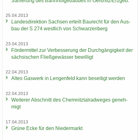
Sa­nie­rung des Bahn­hof­ge­bäu­des in Oels­nitz/Erz­geb.
25.04.2013
Lan­des­di­rek­ti­on Sach­sen er­teilt Bau­recht für den Aus­
bau der S 274 west­lich von Schwar­zen­berg
23.04.2013
För­der­mit­tel zur Ver­bes­se­rung der Durch­gän­gig­keit der
säch­si­schen Fließ­ge­wäs­ser be­wil­ligt
22.04.2013
Altes Gas­werk in Len­gen­feld kann be­sei­tigt wer­den
22.04.2013
Wei­te­rer Ab­schnitt des Chem­nitz­tal­rad­we­ges ge­neh­
migt
17.04.2013
Grüne Ecke für den Nie­der­markt