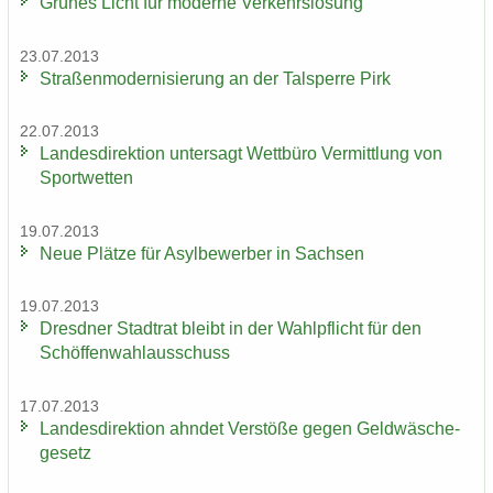
Grü­nes Licht für mo­der­ne Ver­kehrs­lö­sung
23.07.2013
Stra­ßen­mo­der­ni­sie­rung an der Tal­sper­re Pirk
22.07.2013
Lan­des­di­rek­ti­on un­ter­sagt Wett­bü­ro Ver­mitt­lung von
Sport­wet­ten
19.07.2013
Neue Plät­ze für Asyl­be­wer­ber in Sach­sen
19.07.2013
Dresd­ner Stadt­rat bleibt in der Wahl­pflicht für den
Schöf­fen­wahl­aus­schuss
17.07.2013
Lan­des­di­rek­ti­on ahn­det Ver­stö­ße gegen Geld­wä­sche­
ge­setz