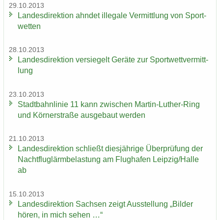
29.10.2013
Lan­des­di­rek­ti­on ahn­det il­le­ga­le Ver­mitt­lung von Sport­
wet­ten
28.10.2013
Lan­des­di­rek­ti­on ver­sie­gelt Ge­rä­te zur Sport­wett­ver­mitt­
lung
23.10.2013
Stadt­bahn­li­nie 11 kann zwi­schen Martin-​Luther-Ring
und Körn­er­stra­ße aus­ge­baut wer­den
21.10.2013
Lan­des­di­rek­ti­on schließt dies­jäh­ri­ge Über­prü­fung der
Nacht­flug­lärm­be­las­tung am Flug­ha­fen Leip­zig/Halle
ab
15.10.2013
Lan­des­di­rek­ti­on Sach­sen zeigt Aus­stel­lung „Bil­der
hören, in mich sehen …“