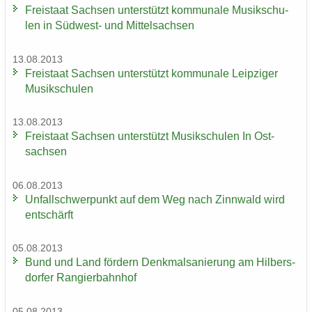
Frei­staat Sach­sen un­ter­stützt kom­mu­na­le Mu­sik­schu­
len in Südwest-​ und Mit­tel­sach­sen
13.08.2013
Frei­staat Sach­sen un­ter­stützt kom­mu­na­le Leip­zi­ger
Mu­sik­schu­len
13.08.2013
Frei­staat Sach­sen un­ter­stützt Mu­sik­schu­len In Ost­
sach­sen
06.08.2013
Un­fall­schwer­punkt auf dem Weg nach Zinn­wald wird
ent­schärft
05.08.2013
Bund und Land för­dern Denk­mal­sa­nie­rung am Hil­bers­
dor­fer Ran­gier­bahn­hof
05.08.2013