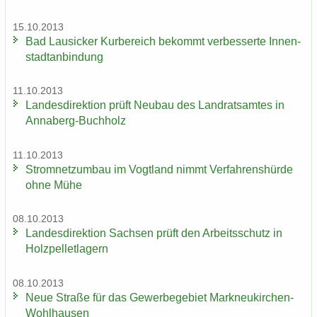
15.10.2013
Bad Lau­si­cker Kur­be­reich be­kommt ver­bes­ser­te In­nen­
stadt­an­bin­dung
11.10.2013
Lan­des­di­rek­ti­on prüft Neu­bau des Land­rats­am­tes in
Annaberg-​Buchholz
11.10.2013
Strom­netz­um­bau im Vogt­land nimmt Ver­fah­rens­hür­de
ohne Mühe
08.10.2013
Lan­des­di­rek­ti­on Sach­sen prüft den Ar­beits­schutz in
Holz­pel­let­la­gern
08.10.2013
Neue Stra­ße für das Ge­wer­be­ge­biet Markneukirchen-​
Wohlhausen