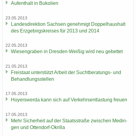
Auf­ent­halt in Bu­ko­li­en
23.05.2013
Lan­des­di­rek­ti­on Sach­sen ge­neh­migt Dop­pel­haus­halt
des Erz­ge­birgs­krei­ses für 2013 und 2014
22.05.2013
Wie­sen­gra­ben in Dresden-​Weißig wird neu ge­bet­tet
21.05.2013
Frei­staat un­ter­stützt Ar­beit der Suchtberatungs-​ und
Be­hand­lungs­stel­len
17.05.2013
Ho­yers­wer­da kann sich auf Ver­kehrs­ent­las­tung freu­en
17.05.2013
Mehr Si­cher­heit auf der Staats­stra­ße zwi­schen Me­din­
gen und Ottendorf-​Okrilla