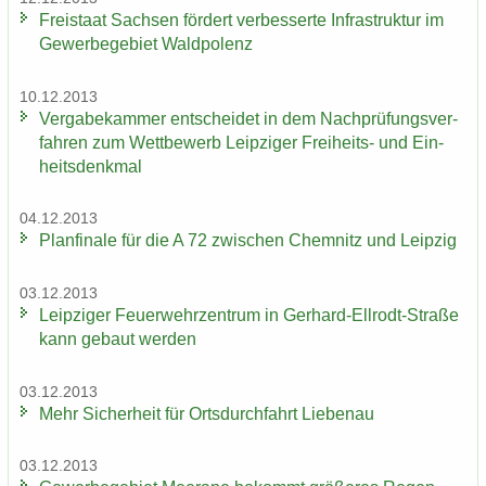
Frei­staat Sach­sen för­dert ver­bes­ser­te In­fra­struk­tur im
Ge­wer­be­ge­biet Wald­po­lenz
10.12.2013
Ver­ga­be­kam­mer ent­schei­det in dem Nach­prü­fungs­ver­
fah­ren zum Wett­be­werb Leip­zi­ger Freiheits-​ und Ein­
heits­denk­mal
04.12.2013
Plan­fi­na­le für die A 72 zwi­schen Chem­nitz und Leip­zig
03.12.2013
Leip­zi­ger Feu­er­wehr­zen­trum in Gerhard-​Ellrodt-Straße
kann ge­baut wer­den
03.12.2013
Mehr Si­cher­heit für Orts­durch­fahrt Lie­be­nau
03.12.2013