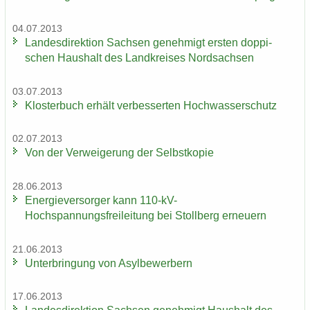
04.07.2013
Lan­des­di­rek­ti­on Sach­sen ge­neh­migt ers­ten dop­pi­
schen Haus­halt des Land­krei­ses Nord­sach­sen
03.07.2013
Klos­ter­buch er­hält ver­bes­ser­ten Hoch­was­ser­schutz
02.07.2013
Von der Ver­wei­ge­rung der Selbst­ko­pie
28.06.2013
En­er­gie­ver­sor­ger kann 110-​kV-
Hochspannungsfreileitung bei Stoll­berg er­neu­ern
21.06.2013
Un­ter­brin­gung von Asyl­be­wer­bern
17.06.2013