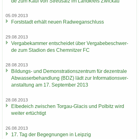
de zum Kauf von Streu­salz im Land­kreis Zwi­ckau
05.09.2013
Forst­stadt er­hält neuen Rad­weg­an­schluss
29.08.2013
Ver­ga­be­kam­mer ent­schei­det über Ver­ga­be­be­schwer­
de zum Sta­di­on des Chem­nit­zer FC
28.08.2013
Bildungs-​ und De­mons­tra­ti­ons­zen­trum für de­zen­tra­le
Ab­was­ser­be­hand­lung (BDZ) lädt zur In­for­ma­ti­ons­ver­
an­stal­tung am 17. Sep­tem­ber 2013
28.08.2013
El­be­deich zwi­schen Torgau-​Glacis und Pol­bitz wird
wei­ter er­tüch­tigt
26.08.2013
17. Tag der Be­geg­nun­gen in Leip­zig