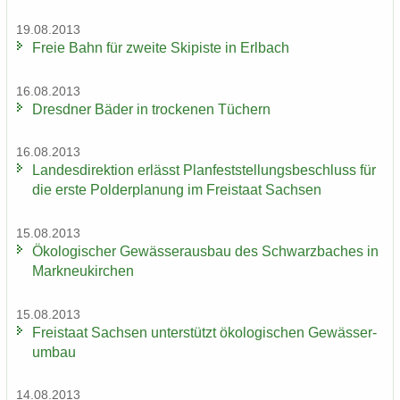
19.08.2013
Freie Bahn für zwei­te Ski­pis­te in Erl­bach
16.08.2013
Dresd­ner Bäder in tro­cke­nen Tü­chern
16.08.2013
Lan­des­di­rek­ti­on er­lässt Plan­fest­stel­lungs­be­schluss für
die erste Pol­der­pla­nung im Frei­staat Sach­sen
15.08.2013
Öko­lo­gi­scher Ge­wäs­ser­aus­bau des Schwarz­ba­ches in
Mark­neu­kir­chen
15.08.2013
Frei­staat Sach­sen un­ter­stützt öko­lo­gi­schen Ge­wäs­ser­
um­bau
14.08.2013