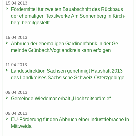
15.04.2013
För­der­mit­tel für zwei­ten Bau­ab­schnitt des Rück­baus
der ehe­ma­li­gen Tex­til­wer­ke Am Son­nen­berg in Kirch­
berg be­reit­ge­stellt
15.04.2013
Ab­bruch der ehe­ma­li­gen Gar­di­nen­fa­brik in der Ge­
mein­de Grün­bach/Vogt­land­kreis kann er­fol­gen
11.04.2013
Lan­des­di­rek­ti­on Sach­sen ge­neh­migt Haus­halt 2013
des Land­krei­ses Säch­si­sche Schweiz-​Osterzgebirge
05.04.2013
Ge­mein­de Wie­de­mar er­hält „Hoch­zeits­prä­mie“
05.04.2013
EU-​Förderung für den Ab­bruch einer In­dus­trie­bra­che in
Mitt­wei­da