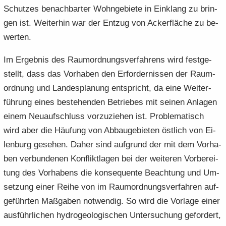
Schut­zes be­nach­bar­ter Wohn­ge­bie­te in Ein­klang zu brin­
gen ist. Wei­ter­hin war der Ent­zug von Acker­flä­che zu be­
wer­ten.
Im Er­geb­nis des Raum­ord­nungs­ver­fah­rens wird fest­ge­
stellt, dass das Vor­ha­ben den Er­for­der­nis­sen der Raum­
ord­nung und Lan­des­pla­nung ent­spricht, da eine Wei­ter­
füh­rung eines be­stehen­den Be­trie­bes mit sei­nen An­la­gen
einem Neu­auf­schluss vor­zu­zie­hen ist. Pro­ble­ma­tisch
wird aber die Häu­fung von Ab­bau­ge­bie­ten öst­lich von Ei­
len­burg ge­se­hen. Daher sind auf­grund der mit dem Vor­ha­
ben ver­bun­de­nen Kon­flikt­la­gen bei der wei­te­ren Vor­be­rei­
tung des Vor­ha­bens die kon­se­quen­te Be­ach­tung und Um­
set­zung einer Reihe von im Raum­ord­nungs­ver­fah­ren auf­
ge­führ­ten Maß­ga­ben not­wen­dig. So wird die Vor­la­ge einer
aus­führ­li­chen hy­dro­geo­lo­gi­schen Un­ter­su­chung ge­for­dert,