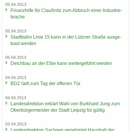
05.04.2013
Fi­nanz­hil­fe für Clau­ß­nitz zum Ab­bruch einer In­dus­trie­
bra­che
05.04.2013
Stadt­bahn Linie 15 kann in der Lütz­ner Stra­ße aus­ge­
baut wer­den
05.04.2013
Deich­bau an der Elbe kann wei­ter­ge­führt wer­den
04.04.2013
BDZ lädt zum Tag der of­fe­nen Tür
04.04.2013
Lan­des­di­rek­ti­on er­klärt Wahl von Burk­hard Jung zum
Ober­bür­ger­meis­ter der Stadt Leip­zig für gül­tig
03.04.2013
Lan­des­di­rek­ti­on Sach­sen ge­neh­migt Haus­halt der