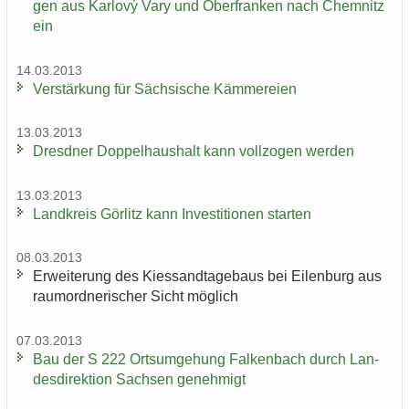
gen aus Karlový Vary und Ober­fran­ken nach Chem­nitz
ein
14.03.2013
Ver­stär­kung für Säch­si­sche Käm­me­rei­en
13.03.2013
Dresd­ner Dop­pel­haus­halt kann voll­zo­gen wer­den
13.03.2013
Land­kreis Gör­litz kann In­ves­ti­tio­nen star­ten
08.03.2013
Er­wei­te­rung des Kies­sand­ta­ge­baus bei Ei­len­burg aus
raum­ord­ne­ri­scher Sicht mög­lich
07.03.2013
Bau der S 222 Orts­um­ge­hung Fal­ken­bach durch Lan­
des­di­rek­ti­on Sach­sen ge­neh­migt