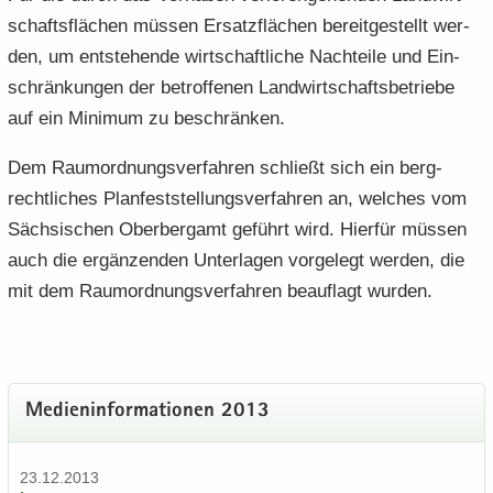
schafts­flä­chen müs­sen Er­satz­flä­chen be­reit­ge­stellt wer­
den, um ent­ste­hen­de wirt­schaft­li­che Nach­tei­le und Ein­
schrän­kun­gen der be­trof­fe­nen Land­wirt­schafts­be­trie­be
auf ein Mi­ni­mum zu be­schrän­ken.
Dem Raum­ord­nungs­ver­fah­ren schließt sich ein berg­
recht­li­ches Plan­fest­stel­lungs­ver­fah­ren an, wel­ches vom
Säch­si­schen Ober­berg­amt ge­führt wird. Hier­für müs­sen
auch die er­gän­zen­den Un­ter­la­gen vor­ge­legt wer­den, die
mit dem Raum­ord­nungs­ver­fah­ren be­auf­lagt wur­den.
Me­di­en­in­for­ma­tio­nen 2013
23.12.2013