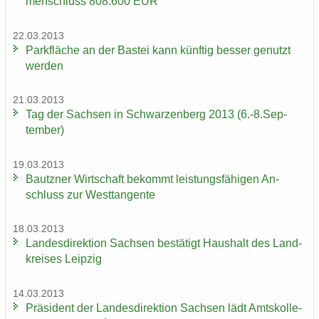
men­schluss 808.600 EUR
22.03.2013
Park­flä­che an der Bas­tei kann künf­tig bes­ser ge­nutzt
wer­den
21.03.2013
Tag der Sach­sen in Schwar­zen­berg 2013 (6.-8.Sep­
tem­ber)
19.03.2013
Bautz­ner Wirt­schaft be­kommt leis­tungs­fä­hi­gen An­
schluss zur West­tan­gen­te
18.03.2013
Lan­des­di­rek­ti­on Sach­sen be­stä­tigt Haus­halt des Land­
krei­ses Leip­zig
14.03.2013
Prä­si­dent der Lan­des­di­rek­ti­on Sach­sen lädt Amts­kol­le­