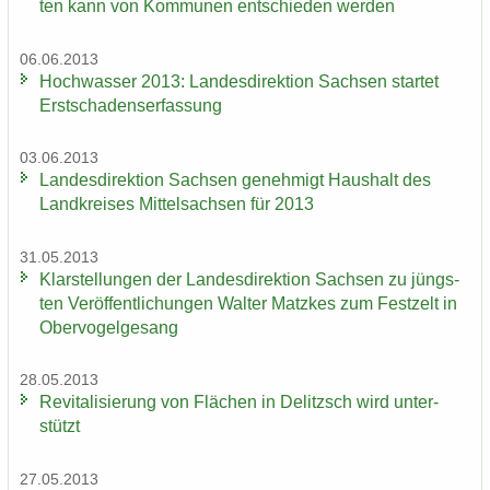
ten kann von Kom­mu­nen ent­schie­den wer­den
06.06.2013
Hoch­was­ser 2013: Lan­des­di­rek­ti­on Sach­sen star­tet
Erst­scha­dens­er­fas­sung
03.06.2013
Lan­des­di­rek­ti­on Sach­sen ge­neh­migt Haus­halt des
Land­krei­ses Mit­tel­sach­sen für 2013
31.05.2013
Klar­stel­lun­gen der Lan­des­di­rek­ti­on Sach­sen zu jüngs­
ten Ver­öf­fent­li­chun­gen Wal­ter Matz­kes zum Fest­zelt in
Ober­vo­gel­ge­sang
28.05.2013
Re­vi­ta­li­sie­rung von Flä­chen in De­litzsch wird un­ter­
stützt
27.05.2013