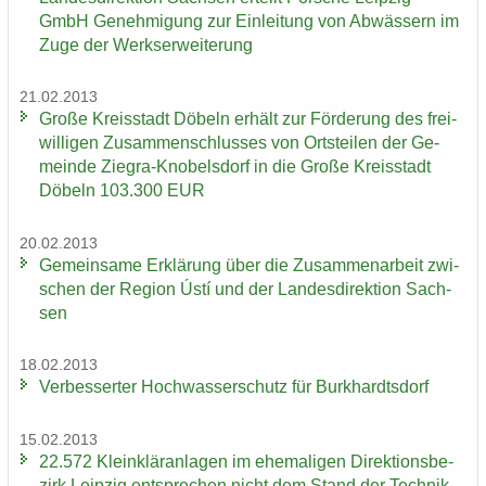
GmbH Ge­neh­mi­gung zur Ein­lei­tung von Ab­wäs­sern im
Zuge der Werks­er­wei­te­rung
21.02.2013
Große Kreis­stadt Dö­beln er­hält zur För­de­rung des frei­
wil­li­gen Zu­sam­men­schlus­ses von Orts­tei­len der Ge­
mein­de Ziegra-​Knobelsdorf in die Große Kreis­stadt
Dö­beln 103.300 EUR
20.02.2013
Ge­mein­sa­me Er­klä­rung über die Zu­sam­men­ar­beit zwi­
schen der Re­gi­on Ústí und der Lan­des­di­rek­ti­on Sach­
sen
18.02.2013
Ver­bes­ser­ter Hoch­was­ser­schutz für Burk­hardts­dorf
15.02.2013
22.572 Klein­klär­an­la­gen im ehe­ma­li­gen Di­rek­ti­ons­be­
zirk Leip­zig ent­spre­chen nicht dem Stand der Tech­nik