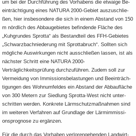
um bei der Durch­füh­rung des Vor­ha­bens die et­wa­ige Be­
ein­träch­ti­gung eines NA­TU­RA 2000-​Gebiet aus­zu­schlie­
ßen, hier ins­be­son­de­re die sich in einem Ab­stand von 150
m nörd­lich des Ab­bau­ge­bie­tes be­fin­den­de Flä­che des
„Kuh­grun­des Sprot­ta“ als Be­stand­teil des FFH-​Gebietes
„Schwarz­bach­nie­de­rung mit Sprottabruch“. Soll­ten sich
mög­li­che Aus­wir­kun­gen nicht aus­schlie­ßen las­sen, ist als
nächs­ter Schritt eine NA­TU­RA 2000-​
Verträglichkeitsprüfung durch­zu­füh­ren. Zudem soll zur
Ver­mei­dung von Im­mis­si­ons­be­las­tun­gen und Be­ein­träch­
ti­gun­gen des Wohn­um­fel­des ein Ab­stand der Ab­bau­flä­che
von 300 Me­tern zur Sied­lung Sprotta-​West nicht un­ter­
schrit­ten wer­den. Kon­kre­te Lärm­schutz­maß­nah­men sind
im wei­te­ren Ver­fah­ren auf Grund­la­ge der Lärm­im­mis­si­
ons­pro­gno­se zu er­gän­zen.
Für die durch das Vor­ha­ben ver­lo­ren­ge­hen­den Land­wirt­