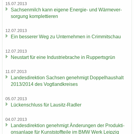
15.07.2013
Sach­sen­milch kann ei­ge­ne Energie-​ und Wär­me­ver­
sor­gung kom­plet­tie­ren
12.07.2013
Ein bes­se­rer Weg zu Un­ter­neh­men in Crim­mit­schau
12.07.2013
Neu­start für eine In­dus­trie­bra­che in Rup­perts­grün
11.07.2013
Lan­des­di­rek­ti­on Sach­sen ge­neh­migt Dop­pel­haus­halt
2013/2014 des Vogt­land­krei­ses
05.07.2013
Lü­cken­schluss für Lausitz-​Radler
04.07.2013
Lan­des­di­rek­ti­on ge­neh­migt Än­de­run­gen der Pro­duk­ti­
ons­an­la­ge für Kunst­stoff­tei­le im BMW Werk Leip­zig