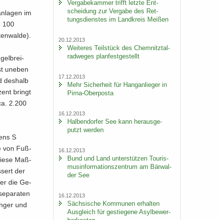
Ver­ga­be­kam­mer trifft letz­te Ent­
schei­dung zur Ver­ga­be des Ret­
n­la­gen im
tungs­diens­tes im Land­kreis Mei­ßen
. 100
en­wal­de).
20.12.2013
Wei­te­res Teil­stück des Chem­nitz­tal­
rad­we­ges plan­fest­ge­stellt
gel­brei­
st un­eben
17.12.2013
nd des­halb
Mehr Si­cher­heit für Hang­an­lie­ger in
zent bringt
Pirna-​Oberposta
 ca. 2.200
16.12.2013
Hal­ben­dor­fer See kann her­aus­ge­
putzt wer­den
tens S
ge von Fuß­
16.12.2013
Bund und Land un­ter­stüt­zen Tou­ris­
 diese Maß­
mus­in­for­ma­ti­ons­zen­trum am Bär­wal­
s­sert der
der See
t er die Ge­
se­pa­ra­ten
16.12.2013
Säch­si­sche Kom­mu­nen er­hal­ten
n­ger und
Aus­gleich für ge­stie­ge­ne Asyl­be­wer­