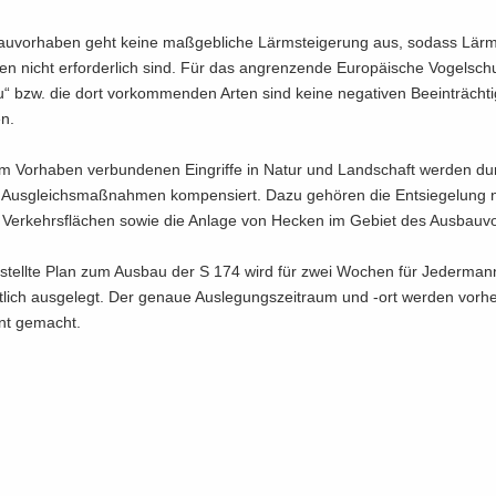
u­vor­ha­ben geht keine maß­geb­li­che Lärm­stei­ge­rung aus, so­dass Lärm
 nicht er­for­der­lich sind. Für das an­gren­zen­de Eu­ro­päi­sche Vo­gel­schu
u“ bzw. die dort vor­kom­men­den Arten sind keine ne­ga­ti­ven Be­ein­träch­ti
en.
m Vor­ha­ben ver­bun­de­nen Ein­grif­fe in Natur und Land­schaft wer­den d
Aus­gleichs­maß­nah­men kom­pen­siert. Dazu ge­hö­ren die Ent­sie­ge­lung
er Ver­kehrs­flä­chen sowie die An­la­ge von He­cken im Ge­biet des Aus­bau­v
e­stell­te Plan zum Aus­bau der S 174 wird für zwei Wo­chen für Je­der­man
nt­lich aus­ge­legt. Der ge­naue Aus­le­gungs­zeit­raum und -ort wer­den vor­he
nnt ge­macht.