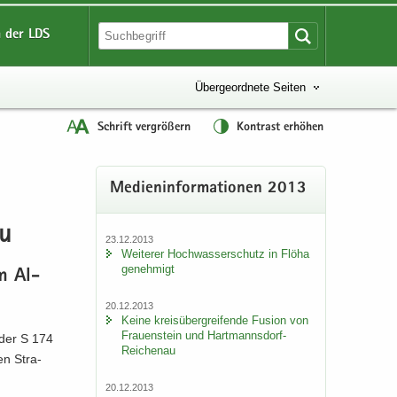
 der LDS
Übergeordnete Seiten
Schrift vergrößern
Kontrast erhöhen
Me­di­en­in­for­ma­tio­nen 2013
au
23.12.2013
Wei­te­rer Hoch­was­ser­schutz in Flöha
ge­neh­migt
im Al­
20.12.2013
Keine kreis­über­grei­fen­de Fu­si­on von
Frau­en­stein und Hartmannsdorf-​
u der S 174
Reichenau
en Stra­
20.12.2013