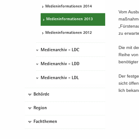
Me­di­en­in­for­ma­tio­nen 2014
Vom Aus­ba
maß­nah­men
Me­di­en­in­for­ma­tio­nen 2013
„Fürs­ten­a
zu er­war­t
Me­di­en­in­for­ma­tio­nen 2012
Die mit de
Medienarchiv - LDC
Reihe von 
be­nö­tig­t
Medienarchiv - LDD
Der fest­g
Medienarchiv - LDL
sicht öf­fe
lich be­ka
Behörde
Region
Fachthemen