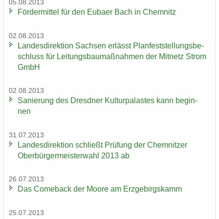
05.08.2013
För­der­mit­tel für den Eu­ba­er Bach in Chem­nitz
02.08.2013
Lan­des­di­rek­ti­on Sach­sen er­lässt Plan­fest­stel­lungs­be­
schluss für Lei­tungs­bau­maß­nah­men der Mit­netz Strom
GmbH
02.08.2013
Sa­nie­rung des Dresd­ner Kul­tur­pa­las­tes kann be­gin­
nen
31.07.2013
Lan­des­di­rek­ti­on schließt Prü­fung der Chem­nit­zer
Ober­bür­ger­meis­ter­wahl 2013 ab
26.07.2013
Das Come­back der Moore am Erz­ge­birgs­kamm
25.07.2013