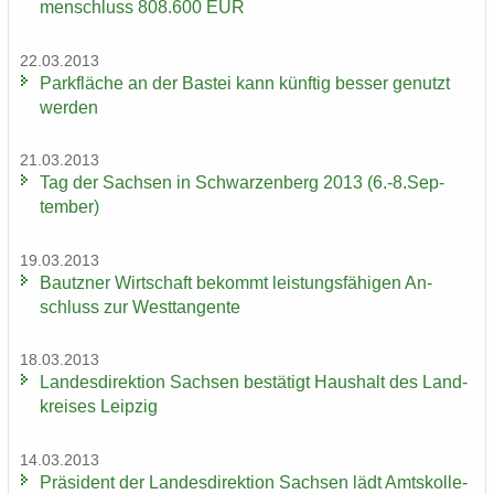
men­schluss 808.600 EUR
22.03.2013
Park­flä­che an der Bas­tei kann künf­tig bes­ser ge­nutzt
wer­den
21.03.2013
Tag der Sach­sen in Schwar­zen­berg 2013 (6.-8.Sep­
tem­ber)
19.03.2013
Bautz­ner Wirt­schaft be­kommt leis­tungs­fä­hi­gen An­
schluss zur West­tan­gen­te
18.03.2013
Lan­des­di­rek­ti­on Sach­sen be­stä­tigt Haus­halt des Land­
krei­ses Leip­zig
14.03.2013
Prä­si­dent der Lan­des­di­rek­ti­on Sach­sen lädt Amts­kol­le­