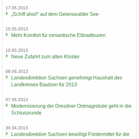
17.05.2013
„Schiff ahoi!“ auf dem Gei­ers­wal­der See
15.05.2013
Mehr Kom­fort für ro­man­ti­sche El­brad­tou­ren
10.05.2013
Neue Zu­fahrt zum alten Klos­ter
08.05.2013
Lan­des­di­rek­ti­on Sach­sen ge­neh­migt Haus­halt des
Land­krei­ses Baut­zen für 2013
07.05.2013
Mo­der­ni­sie­rung der Dresd­ner Ost­ma­gis­tra­le geht in die
Schluss­run­de
30.04.2013
Lan­des­di­rek­ti­on Sach­sen be­wil­ligt För­der­mit­tel für die