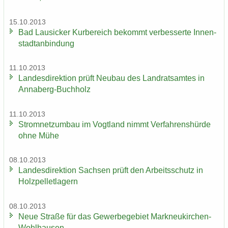
15.10.2013
Bad Lau­si­cker Kur­be­reich be­kommt ver­bes­ser­te In­nen­
stadt­an­bin­dung
11.10.2013
Lan­des­di­rek­ti­on prüft Neu­bau des Land­rats­am­tes in
Annaberg-​Buchholz
11.10.2013
Strom­netz­um­bau im Vogt­land nimmt Ver­fah­rens­hür­de
ohne Mühe
08.10.2013
Lan­des­di­rek­ti­on Sach­sen prüft den Ar­beits­schutz in
Holz­pel­let­la­gern
08.10.2013
Neue Stra­ße für das Ge­wer­be­ge­biet Markneukirchen-​
Wohlhausen