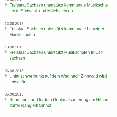
Frei­staat Sach­sen un­ter­stützt kom­mu­na­le Mu­sik­schu­
len in Südwest-​ und Mit­tel­sach­sen
13.08.2013
Frei­staat Sach­sen un­ter­stützt kom­mu­na­le Leip­zi­ger
Mu­sik­schu­len
13.08.2013
Frei­staat Sach­sen un­ter­stützt Mu­sik­schu­len In Ost­
sach­sen
06.08.2013
Un­fall­schwer­punkt auf dem Weg nach Zinn­wald wird
ent­schärft
05.08.2013
Bund und Land för­dern Denk­mal­sa­nie­rung am Hil­bers­
dor­fer Ran­gier­bahn­hof