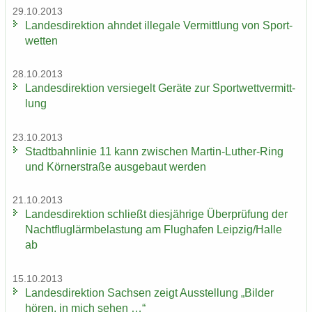
29.10.2013
Lan­des­di­rek­ti­on ahn­det il­le­ga­le Ver­mitt­lung von Sport­
wet­ten
28.10.2013
Lan­des­di­rek­ti­on ver­sie­gelt Ge­rä­te zur Sport­wett­ver­mitt­
lung
23.10.2013
Stadt­bahn­li­nie 11 kann zwi­schen Martin-​Luther-Ring
und Körn­er­stra­ße aus­ge­baut wer­den
21.10.2013
Lan­des­di­rek­ti­on schließt dies­jäh­ri­ge Über­prü­fung der
Nacht­flug­lärm­be­las­tung am Flug­ha­fen Leip­zig/Halle
ab
15.10.2013
Lan­des­di­rek­ti­on Sach­sen zeigt Aus­stel­lung „Bil­der
hören, in mich sehen …“