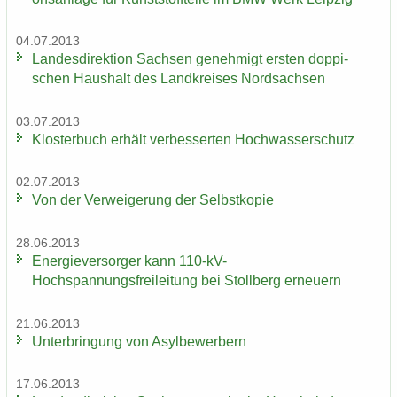
04.07.2013
Lan­des­di­rek­ti­on Sach­sen ge­neh­migt ers­ten dop­pi­
schen Haus­halt des Land­krei­ses Nord­sach­sen
03.07.2013
Klos­ter­buch er­hält ver­bes­ser­ten Hoch­was­ser­schutz
02.07.2013
Von der Ver­wei­ge­rung der Selbst­ko­pie
28.06.2013
En­er­gie­ver­sor­ger kann 110-​kV-
Hochspannungsfreileitung bei Stoll­berg er­neu­ern
21.06.2013
Un­ter­brin­gung von Asyl­be­wer­bern
17.06.2013