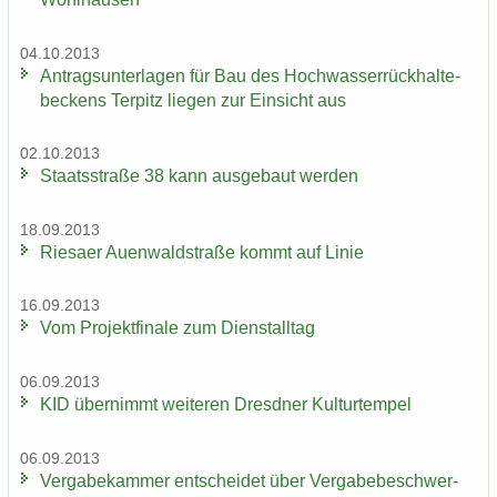
04.10.2013
An­trags­un­ter­la­gen für Bau des Hoch­was­ser­rück­hal­te­
be­ckens Ter­pitz lie­gen zur Ein­sicht aus
02.10.2013
Staats­stra­ße 38 kann aus­ge­baut wer­den
18.09.2013
Rie­sa­er Au­en­wald­stra­ße kommt auf Linie
16.09.2013
Vom Pro­jekt­fi­na­le zum Dienst­all­tag
06.09.2013
KID über­nimmt wei­te­ren Dresd­ner Kul­tur­tem­pel
06.09.2013
Ver­ga­be­kam­mer ent­schei­det über Ver­ga­be­be­schwer­