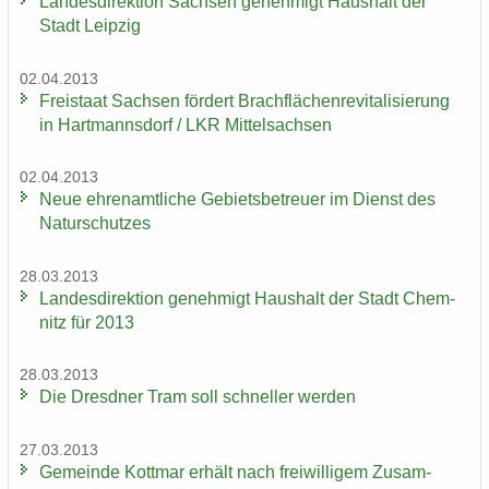
Lan­des­di­rek­ti­on Sach­sen ge­neh­migt Haus­halt der
Stadt Leip­zig
02.04.2013
Frei­staat Sach­sen för­dert Brach­flä­chen­re­vi­ta­li­sie­rung
in Hart­manns­dorf / LKR Mit­tel­sach­sen
02.04.2013
Neue eh­ren­amt­li­che Ge­biets­be­treu­er im Dienst des
Na­tur­schut­zes
28.03.2013
Lan­des­di­rek­ti­on ge­neh­migt Haus­halt der Stadt Chem­
nitz für 2013
28.03.2013
Die Dresd­ner Tram soll schnel­ler wer­den
27.03.2013
Ge­mein­de Kott­mar er­hält nach frei­wil­li­gem Zu­sam­