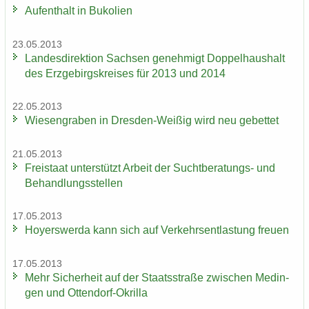
Auf­ent­halt in Bu­ko­li­en
23.05.2013
Lan­des­di­rek­ti­on Sach­sen ge­neh­migt Dop­pel­haus­halt
des Erz­ge­birgs­krei­ses für 2013 und 2014
22.05.2013
Wie­sen­gra­ben in Dresden-​Weißig wird neu ge­bet­tet
21.05.2013
Frei­staat un­ter­stützt Ar­beit der Suchtberatungs-​ und
Be­hand­lungs­stel­len
17.05.2013
Ho­yers­wer­da kann sich auf Ver­kehrs­ent­las­tung freu­en
17.05.2013
Mehr Si­cher­heit auf der Staats­stra­ße zwi­schen Me­din­
gen und Ottendorf-​Okrilla