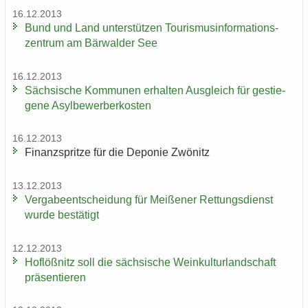
16.12.2013
Bund und Land un­ter­stüt­zen Tou­ris­mus­in­for­ma­ti­ons­
zen­trum am Bär­wal­der See
16.12.2013
Säch­si­sche Kom­mu­nen er­hal­ten Aus­gleich für ge­stie­
ge­ne Asyl­be­wer­ber­kos­ten
16.12.2013
Fi­nanz­sprit­ze für die De­po­nie Zwö­nitz
13.12.2013
Ver­ga­be­ent­schei­dung für Mei­ße­ner Ret­tungs­dienst
wurde be­stä­tigt
12.12.2013
Hof­löß­nitz soll die säch­si­sche Wein­kul­tur­land­schaft
prä­sen­tie­ren