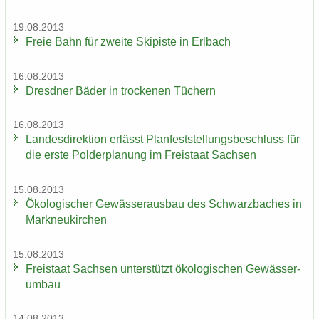
19.08.2013
Freie Bahn für zwei­te Ski­pis­te in Erl­bach
16.08.2013
Dresd­ner Bäder in tro­cke­nen Tü­chern
16.08.2013
Lan­des­di­rek­ti­on er­lässt Plan­fest­stel­lungs­be­schluss für
die erste Pol­der­pla­nung im Frei­staat Sach­sen
15.08.2013
Öko­lo­gi­scher Ge­wäs­ser­aus­bau des Schwarz­ba­ches in
Mark­neu­kir­chen
15.08.2013
Frei­staat Sach­sen un­ter­stützt öko­lo­gi­schen Ge­wäs­ser­
um­bau
14.08.2013