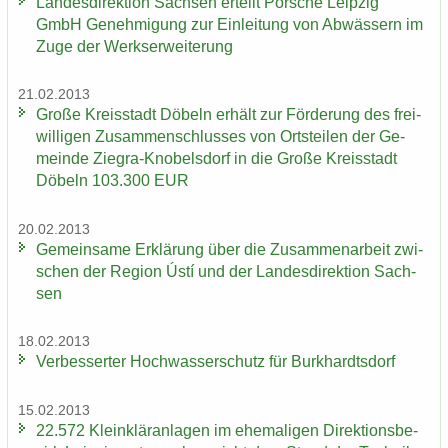
Lan­des­di­rek­ti­on Sach­sen er­teilt Por­sche Leip­zig
GmbH Ge­neh­mi­gung zur Ein­lei­tung von Ab­wäs­sern im
Zuge der Werks­er­wei­te­rung
21.02.2013
Große Kreis­stadt Dö­beln er­hält zur För­de­rung des frei­
wil­li­gen Zu­sam­men­schlus­ses von Orts­tei­len der Ge­
mein­de Ziegra-​Knobelsdorf in die Große Kreis­stadt
Dö­beln 103.300 EUR
20.02.2013
Ge­mein­sa­me Er­klä­rung über die Zu­sam­men­ar­beit zwi­
schen der Re­gi­on Ústí und der Lan­des­di­rek­ti­on Sach­
sen
18.02.2013
Ver­bes­ser­ter Hoch­was­ser­schutz für Burk­hardts­dorf
15.02.2013
22.572 Klein­klär­an­la­gen im ehe­ma­li­gen Di­rek­ti­ons­be­