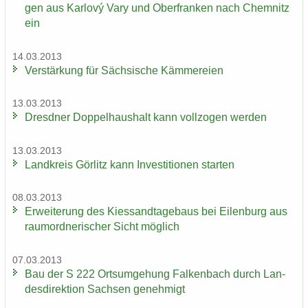
gen aus Karlový Vary und Ober­fran­ken nach Chem­nitz
ein
14.03.2013
Ver­stär­kung für Säch­si­sche Käm­me­rei­en
13.03.2013
Dresd­ner Dop­pel­haus­halt kann voll­zo­gen wer­den
13.03.2013
Land­kreis Gör­litz kann In­ves­ti­tio­nen star­ten
08.03.2013
Er­wei­te­rung des Kies­sand­ta­ge­baus bei Ei­len­burg aus
raum­ord­ne­ri­scher Sicht mög­lich
07.03.2013
Bau der S 222 Orts­um­ge­hung Fal­ken­bach durch Lan­
des­di­rek­ti­on Sach­sen ge­neh­migt