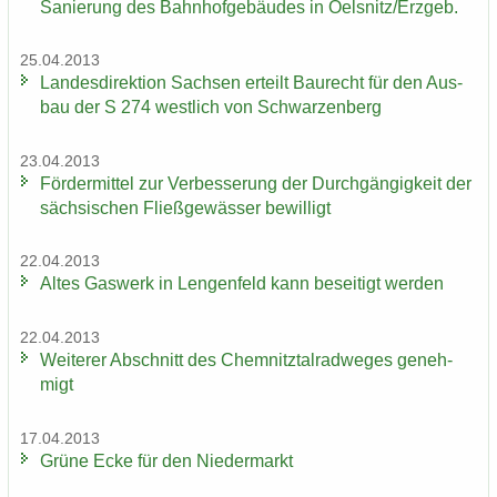
Sa­nie­rung des Bahn­hof­ge­bäu­des in Oels­nitz/Erz­geb.
25.04.2013
Lan­des­di­rek­ti­on Sach­sen er­teilt Bau­recht für den Aus­
bau der S 274 west­lich von Schwar­zen­berg
23.04.2013
För­der­mit­tel zur Ver­bes­se­rung der Durch­gän­gig­keit der
säch­si­schen Fließ­ge­wäs­ser be­wil­ligt
22.04.2013
Altes Gas­werk in Len­gen­feld kann be­sei­tigt wer­den
22.04.2013
Wei­te­rer Ab­schnitt des Chem­nitz­tal­rad­we­ges ge­neh­
migt
17.04.2013
Grüne Ecke für den Nie­der­markt