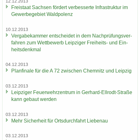
12.12.2013
Frei­staat Sach­sen för­dert ver­bes­ser­te In­fra­struk­tur im
Ge­wer­be­ge­biet Wald­po­lenz
10.12.2013
Ver­ga­be­kam­mer ent­schei­det in dem Nach­prü­fungs­ver­
fah­ren zum Wett­be­werb Leip­zi­ger Freiheits-​ und Ein­
heits­denk­mal
04.12.2013
Plan­fi­na­le für die A 72 zwi­schen Chem­nitz und Leip­zig
03.12.2013
Leip­zi­ger Feu­er­wehr­zen­trum in Gerhard-​Ellrodt-Straße
kann ge­baut wer­den
03.12.2013
Mehr Si­cher­heit für Orts­durch­fahrt Lie­be­nau
03.12.2013