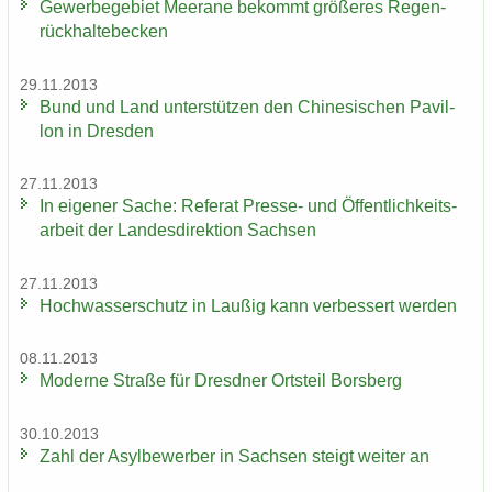
Ge­wer­be­ge­biet Meer­a­ne be­kommt grö­ße­res Re­gen­
rück­hal­te­be­cken
29.11.2013
Bund und Land un­ter­stüt­zen den Chi­ne­si­schen Pa­vil­
lon in Dres­den
27.11.2013
In ei­ge­ner Sache: Re­fe­rat Presse-​ und Öf­fent­lich­keits­
ar­beit der Lan­des­di­rek­ti­on Sach­sen
27.11.2013
Hoch­was­ser­schutz in Lau­ßig kann ver­bes­sert wer­den
08.11.2013
Mo­der­ne Stra­ße für Dresd­ner Orts­teil Borsberg
30.10.2013
Zahl der Asyl­be­wer­ber in Sach­sen steigt wei­ter an