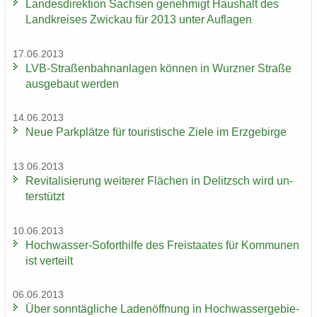
Lan­des­di­rek­ti­on Sach­sen ge­neh­migt Haus­halt des
Land­krei­ses Zwi­ckau für 2013 unter Auf­la­gen
17.06.2013
LVB-​Straßenbahnanlagen kön­nen in Wurz­ner Stra­ße
aus­ge­baut wer­den
14.06.2013
Neue Park­plät­ze für tou­ris­ti­sche Ziele im Erz­ge­bir­ge
13.06.2013
Re­vi­ta­li­sie­rung wei­te­rer Flä­chen in De­litzsch wird un­
ter­stützt
10.06.2013
Hochwasser-​Soforthilfe des Frei­staa­tes für Kom­mu­nen
ist ver­teilt
06.06.2013
Über sonn­täg­li­che La­den­öff­nung in Hoch­was­ser­ge­bie­