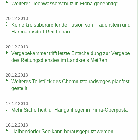
Wei­te­rer Hoch­was­ser­schutz in Flöha ge­neh­migt
20.12.2013
Keine kreis­über­grei­fen­de Fu­si­on von Frau­en­stein und
Hartmannsdorf-​Reichenau
20.12.2013
Ver­ga­be­kam­mer trifft letz­te Ent­schei­dung zur Ver­ga­be
des Ret­tungs­diens­tes im Land­kreis Mei­ßen
20.12.2013
Wei­te­res Teil­stück des Chem­nitz­tal­rad­we­ges plan­fest­
ge­stellt
17.12.2013
Mehr Si­cher­heit für Hang­an­lie­ger in Pirna-​Oberposta
16.12.2013
Hal­ben­dor­fer See kann her­aus­ge­putzt wer­den