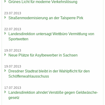
Grü­nes Licht für mo­der­ne Ver­kehrs­lö­sung
23.07.2013
Stra­ßen­mo­der­ni­sie­rung an der Tal­sper­re Pirk
22.07.2013
Lan­des­di­rek­ti­on un­ter­sagt Wett­bü­ro Ver­mitt­lung von
Sport­wet­ten
19.07.2013
Neue Plät­ze für Asyl­be­wer­ber in Sach­sen
19.07.2013
Dresd­ner Stadt­rat bleibt in der Wahl­pflicht für den
Schöf­fen­wahl­aus­schuss
17.07.2013
Lan­des­di­rek­ti­on ahn­det Ver­stö­ße gegen Geld­wä­sche­
ge­setz