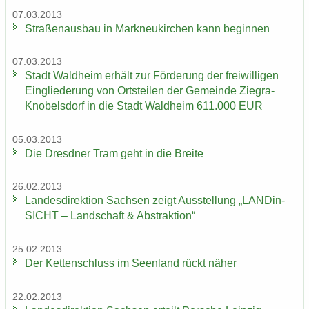
07.03.2013
Stra­ßen­aus­bau in Mark­neu­kir­chen kann be­gin­nen
07.03.2013
Stadt Wald­heim er­hält zur För­de­rung der frei­wil­li­gen
Ein­glie­de­rung von Orts­tei­len der Ge­mein­de Ziegra-​
Knobelsdorf in die Stadt Wald­heim 611.000 EUR
05.03.2013
Die Dresd­ner Tram geht in die Brei­te
26.02.2013
Lan­des­di­rek­ti­on Sach­sen zeigt Aus­stel­lung „LAN­Din­
SICHT – Land­schaft & Abs­trak­ti­on“
25.02.2013
Der Ket­ten­schluss im Se­en­land rückt näher
22.02.2013