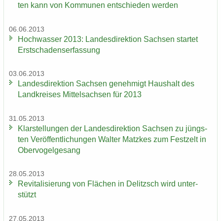
ten kann von Kom­mu­nen ent­schie­den wer­den
06.06.2013
Hoch­was­ser 2013: Lan­des­di­rek­ti­on Sach­sen star­tet
Erst­scha­dens­er­fas­sung
03.06.2013
Lan­des­di­rek­ti­on Sach­sen ge­neh­migt Haus­halt des
Land­krei­ses Mit­tel­sach­sen für 2013
31.05.2013
Klar­stel­lun­gen der Lan­des­di­rek­ti­on Sach­sen zu jüngs­
ten Ver­öf­fent­li­chun­gen Wal­ter Matz­kes zum Fest­zelt in
Ober­vo­gel­ge­sang
28.05.2013
Re­vi­ta­li­sie­rung von Flä­chen in De­litzsch wird un­ter­
stützt
27.05.2013