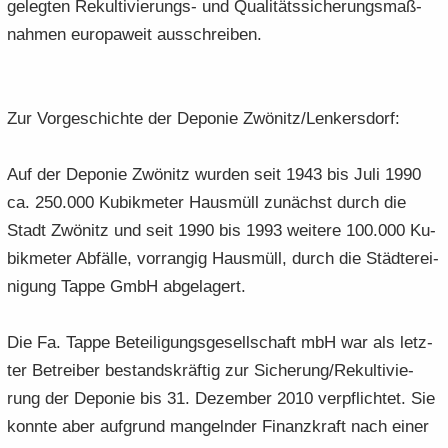
ge­leg­ten Rekultivierungs-​ und Qua­li­täts­si­che­rungs­maß­
nah­men eu­ro­pa­weit aus­schrei­ben.
Zur Vor­ge­schich­te der De­po­nie Zwö­nitz/Len­kers­dorf:
Auf der De­po­nie Zwö­nitz wur­den seit 1943 bis Juli 1990
ca. 250.000 Ku­bik­me­ter Haus­müll zu­nächst durch die
Stadt Zwö­nitz und seit 1990 bis 1993 wei­te­re 100.000 Ku­
bik­me­ter Ab­fäl­le, vor­ran­gig Haus­müll, durch die Städ­ter­ei­
ni­gung Tappe GmbH ab­ge­la­gert.
Die Fa. Tappe Be­tei­li­gungs­ge­sell­schaft mbH war als letz­
ter Be­trei­ber be­stands­kräf­tig zur Si­che­rung/Re­kul­ti­vie­
rung der De­po­nie bis 31. De­zem­ber 2010 ver­pflich­tet. Sie
konn­te aber auf­grund man­geln­der Fi­nanz­kraft nach einer