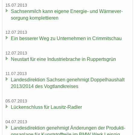
15.07.2013
Sach­sen­milch kann ei­ge­ne Energie-​ und Wär­me­ver­
sor­gung kom­plet­tie­ren
12.07.2013
Ein bes­se­rer Weg zu Un­ter­neh­men in Crim­mit­schau
12.07.2013
Neu­start für eine In­dus­trie­bra­che in Rup­perts­grün
11.07.2013
Lan­des­di­rek­ti­on Sach­sen ge­neh­migt Dop­pel­haus­halt
2013/2014 des Vogt­land­krei­ses
05.07.2013
Lü­cken­schluss für Lausitz-​Radler
04.07.2013
Lan­des­di­rek­ti­on ge­neh­migt Än­de­run­gen der Pro­duk­ti­
ons­an­la­ge für Kunst­stoff­tei­le im BMW Werk Leip­zig