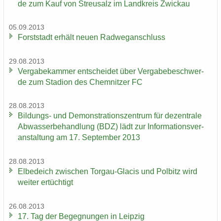
de zum Kauf von Streu­salz im Land­kreis Zwi­ckau
05.09.2013
Forst­stadt er­hält neuen Rad­weg­an­schluss
29.08.2013
Ver­ga­be­kam­mer ent­schei­det über Ver­ga­be­be­schwer­
de zum Sta­di­on des Chem­nit­zer FC
28.08.2013
Bildungs-​ und De­mons­tra­ti­ons­zen­trum für de­zen­tra­le
Ab­was­ser­be­hand­lung (BDZ) lädt zur In­for­ma­ti­ons­ver­
an­stal­tung am 17. Sep­tem­ber 2013
28.08.2013
El­be­deich zwi­schen Torgau-​Glacis und Pol­bitz wird
wei­ter er­tüch­tigt
26.08.2013
17. Tag der Be­geg­nun­gen in Leip­zig