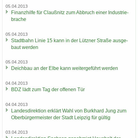
05.04.2013
Fi­nanz­hil­fe für Clau­ß­nitz zum Ab­bruch einer In­dus­trie­
bra­che
05.04.2013
Stadt­bahn Linie 15 kann in der Lütz­ner Stra­ße aus­ge­
baut wer­den
05.04.2013
Deich­bau an der Elbe kann wei­ter­ge­führt wer­den
04.04.2013
BDZ lädt zum Tag der of­fe­nen Tür
04.04.2013
Lan­des­di­rek­ti­on er­klärt Wahl von Burk­hard Jung zum
Ober­bür­ger­meis­ter der Stadt Leip­zig für gül­tig
03.04.2013