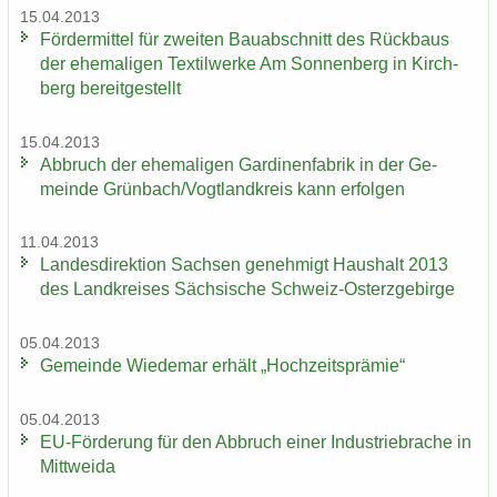
15.04.2013
För­der­mit­tel für zwei­ten Bau­ab­schnitt des Rück­baus
der ehe­ma­li­gen Tex­til­wer­ke Am Son­nen­berg in Kirch­
berg be­reit­ge­stellt
15.04.2013
Ab­bruch der ehe­ma­li­gen Gar­di­nen­fa­brik in der Ge­
mein­de Grün­bach/Vogt­land­kreis kann er­fol­gen
11.04.2013
Lan­des­di­rek­ti­on Sach­sen ge­neh­migt Haus­halt 2013
des Land­krei­ses Säch­si­sche Schweiz-​Osterzgebirge
05.04.2013
Ge­mein­de Wie­de­mar er­hält „Hoch­zeits­prä­mie“
05.04.2013
EU-​Förderung für den Ab­bruch einer In­dus­trie­bra­che in
Mitt­wei­da