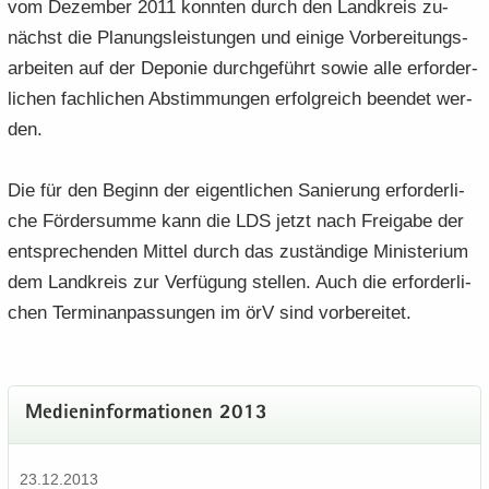
vom De­zem­ber 2011 konn­ten durch den Land­kreis zu­
nächst die Pla­nungs­leis­tun­gen und ei­ni­ge Vor­be­rei­tungs­
ar­bei­ten auf der De­po­nie durch­ge­führt sowie alle er­for­der­
li­chen fach­li­chen Ab­stim­mun­gen er­folg­reich be­en­det wer­
den.
Die für den Be­ginn der ei­gent­li­chen Sa­nie­rung er­for­der­li­
che För­der­sum­me kann die LDS jetzt nach Frei­ga­be der
ent­spre­chen­den Mit­tel durch das zu­stän­di­ge Mi­nis­te­ri­um
dem Land­kreis zur Ver­fü­gung stel­len. Auch die er­for­der­li­
chen Ter­min­an­pas­sun­gen im örV sind vor­be­rei­tet.
Me­di­en­in­for­ma­tio­nen 2013
23.12.2013