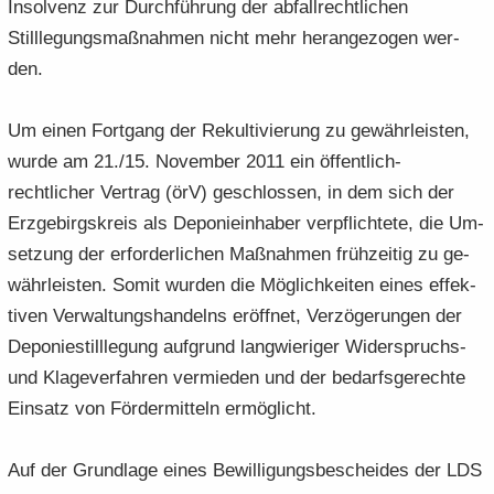
In­sol­venz zur Durch­füh­rung der ab­fall­recht­li­chen
Stilllegungsmaßnah­men nicht mehr her­an­ge­zo­gen wer­
den.
Um einen Fort­gang der Re­kul­ti­vie­rung zu ge­währ­leis­ten,
wurde am 21./15. No­vem­ber 2011 ein öffentlich-​
rechtlicher Ver­trag (örV) ge­schlos­sen, in dem sich der
Erz­ge­birgs­kreis als De­po­nie­in­ha­ber ver­pflich­te­te, die Um­
set­zung der er­for­der­li­chen Maß­nah­men früh­zei­tig zu ge­
währ­leis­ten. Somit wur­den die Mög­lich­kei­ten eines ef­fek­
ti­ven Ver­wal­tungs­han­delns er­öff­net, Ver­zö­ge­run­gen der
De­po­nie­still­le­gung auf­grund lang­wie­ri­ger Widerspruchs-​
und Kla­ge­ver­fah­ren ver­mie­den und der be­darfs­ge­rech­te
Ein­satz von För­der­mit­teln er­mög­licht.
Auf der Grund­la­ge eines Be­wil­li­gungs­be­schei­des der LDS