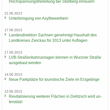
Hochspannungsfreileitung bei Stoll­berg er­neu­ern
21.06.2013
Un­ter­brin­gung von Asyl­be­wer­bern
17.06.2013
Lan­des­di­rek­ti­on Sach­sen ge­neh­migt Haus­halt des
Land­krei­ses Zwi­ckau für 2013 unter Auf­la­gen
17.06.2013
LVB-​Straßenbahnanlagen kön­nen in Wurz­ner Stra­ße
aus­ge­baut wer­den
14.06.2013
Neue Park­plät­ze für tou­ris­ti­sche Ziele im Erz­ge­bir­ge
13.06.2013
Re­vi­ta­li­sie­rung wei­te­rer Flä­chen in De­litzsch wird un­
ter­stützt