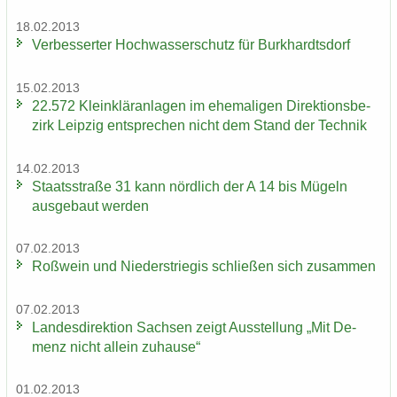
18.02.2013
Ver­bes­ser­ter Hoch­was­ser­schutz für Burk­hardts­dorf
15.02.2013
22.572 Klein­klär­an­la­gen im ehe­ma­li­gen Di­rek­ti­ons­be­
zirk Leip­zig ent­spre­chen nicht dem Stand der Tech­nik
14.02.2013
Staats­stra­ße 31 kann nörd­lich der A 14 bis Mü­geln
aus­ge­baut wer­den
07.02.2013
Roß­wein und Nie­der­s­trie­gis schlie­ßen sich zu­sam­men
07.02.2013
Lan­des­di­rek­ti­on Sach­sen zeigt Aus­stel­lung „Mit De­
menz nicht al­lein zu­hau­se“
01.02.2013