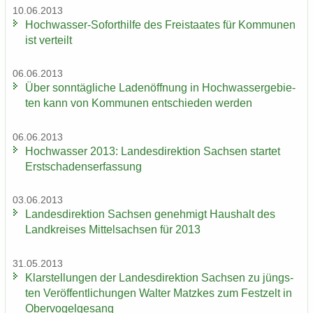
10.06.2013
Hochwasser-​Soforthilfe des Frei­staa­tes für Kom­mu­nen
ist ver­teilt
06.06.2013
Über sonn­täg­li­che La­den­öff­nung in Hoch­was­ser­ge­bie­
ten kann von Kom­mu­nen ent­schie­den wer­den
06.06.2013
Hoch­was­ser 2013: Lan­des­di­rek­ti­on Sach­sen star­tet
Erst­scha­dens­er­fas­sung
03.06.2013
Lan­des­di­rek­ti­on Sach­sen ge­neh­migt Haus­halt des
Land­krei­ses Mit­tel­sach­sen für 2013
31.05.2013
Klar­stel­lun­gen der Lan­des­di­rek­ti­on Sach­sen zu jüngs­
ten Ver­öf­fent­li­chun­gen Wal­ter Matz­kes zum Fest­zelt in
Ober­vo­gel­ge­sang