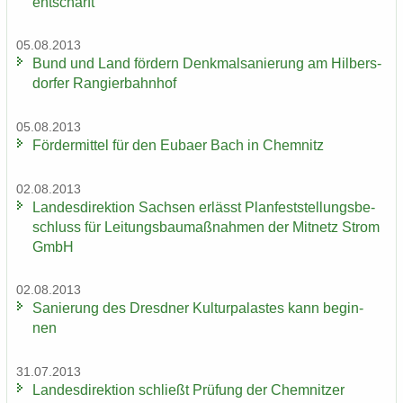
ent­schärft
05.08.2013
Bund und Land för­dern Denk­mal­sa­nie­rung am Hil­bers­
dor­fer Ran­gier­bahn­hof
05.08.2013
För­der­mit­tel für den Eu­ba­er Bach in Chem­nitz
02.08.2013
Lan­des­di­rek­ti­on Sach­sen er­lässt Plan­fest­stel­lungs­be­
schluss für Lei­tungs­bau­maß­nah­men der Mit­netz Strom
GmbH
02.08.2013
Sa­nie­rung des Dresd­ner Kul­tur­pa­las­tes kann be­gin­
nen
31.07.2013
Lan­des­di­rek­ti­on schließt Prü­fung der Chem­nit­zer