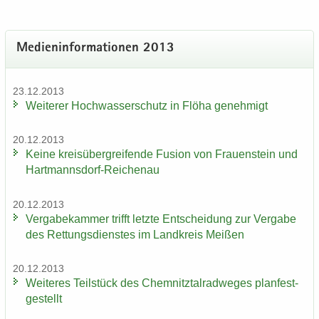
Me­di­en­in­for­ma­tio­nen 2013
23.12.2013
Wei­te­rer Hoch­was­ser­schutz in Flöha ge­neh­migt
20.12.2013
Keine kreis­über­grei­fen­de Fu­si­on von Frau­en­stein und
Hartmannsdorf-​Reichenau
20.12.2013
Ver­ga­be­kam­mer trifft letz­te Ent­schei­dung zur Ver­ga­be
des Ret­tungs­diens­tes im Land­kreis Mei­ßen
20.12.2013
Wei­te­res Teil­stück des Chem­nitz­tal­rad­we­ges plan­fest­
ge­stellt