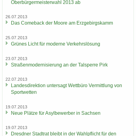
Ober­bür­ger­meis­ter­wahl 2013 ab
26.07.2013
Das Come­back der Moore am Erz­ge­birgs­kamm
25.07.2013
Grü­nes Licht für mo­der­ne Ver­kehrs­lö­sung
23.07.2013
Stra­ßen­mo­der­ni­sie­rung an der Tal­sper­re Pirk
22.07.2013
Lan­des­di­rek­ti­on un­ter­sagt Wett­bü­ro Ver­mitt­lung von
Sport­wet­ten
19.07.2013
Neue Plät­ze für Asyl­be­wer­ber in Sach­sen
19.07.2013
Dresd­ner Stadt­rat bleibt in der Wahl­pflicht für den