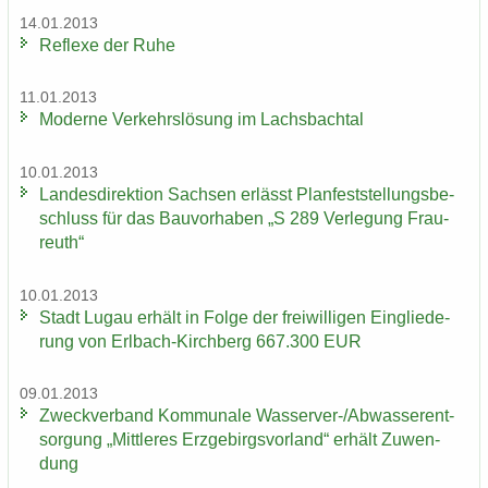
14.01.2013
Re­fle­xe der Ruhe
11.01.2013
Mo­der­ne Ver­kehrs­lö­sung im Lachs­bach­tal
10.01.2013
Lan­des­di­rek­ti­on Sach­sen er­lässt Plan­fest­stel­lungs­be­
schluss für das Bau­vor­ha­ben „S 289 Ver­le­gung Frau­
reuth“
10.01.2013
Stadt Lugau er­hält in Folge der frei­wil­li­gen Ein­glie­de­
rung von Erlbach-​Kirchberg 667.300 EUR
09.01.2013
Zweck­ver­band Kom­mu­na­le Wasserver-​/Ab­was­ser­ent­
sor­gung „Mitt­le­res Erz­ge­birgs­vor­land“ er­hält Zu­wen­
dung