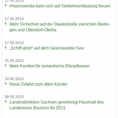
17.05.2013
Ho­yers­wer­da kann sich auf Ver­kehrs­ent­las­tung freu­en
17.05.2013
Mehr Si­cher­heit auf der Staats­stra­ße zwi­schen Me­din­
gen und Ottendorf-​Okrilla
17.05.2013
„Schiff ahoi!“ auf dem Gei­ers­wal­der See
15.05.2013
Mehr Kom­fort für ro­man­ti­sche El­brad­tou­ren
10.05.2013
Neue Zu­fahrt zum alten Klos­ter
08.05.2013
Lan­des­di­rek­ti­on Sach­sen ge­neh­migt Haus­halt des
Land­krei­ses Baut­zen für 2013