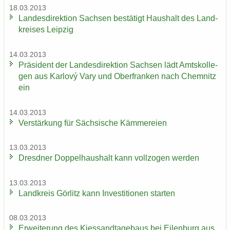
18.03.2013
Lan­des­di­rek­ti­on Sach­sen be­stä­tigt Haus­halt des Land­
krei­ses Leip­zig
14.03.2013
Prä­si­dent der Lan­des­di­rek­ti­on Sach­sen lädt Amts­kol­le­
gen aus Karlový Vary und Ober­fran­ken nach Chem­nitz
ein
14.03.2013
Ver­stär­kung für Säch­si­sche Käm­me­rei­en
13.03.2013
Dresd­ner Dop­pel­haus­halt kann voll­zo­gen wer­den
13.03.2013
Land­kreis Gör­litz kann In­ves­ti­tio­nen star­ten
08.03.2013
Er­wei­te­rung des Kies­sand­ta­ge­baus bei Ei­len­burg aus