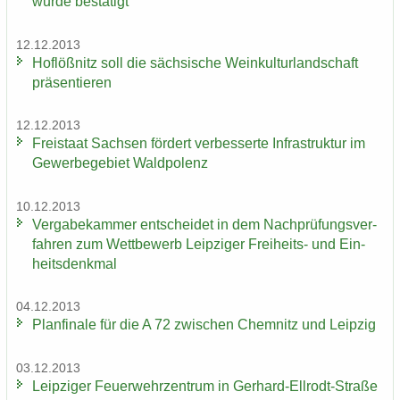
wurde be­stä­tigt
12.12.2013
Hof­löß­nitz soll die säch­si­sche Wein­kul­tur­land­schaft
prä­sen­tie­ren
12.12.2013
Frei­staat Sach­sen för­dert ver­bes­ser­te In­fra­struk­tur im
Ge­wer­be­ge­biet Wald­po­lenz
10.12.2013
Ver­ga­be­kam­mer ent­schei­det in dem Nach­prü­fungs­ver­
fah­ren zum Wett­be­werb Leip­zi­ger Freiheits-​ und Ein­
heits­denk­mal
04.12.2013
Plan­fi­na­le für die A 72 zwi­schen Chem­nitz und Leip­zig
03.12.2013
Leip­zi­ger Feu­er­wehr­zen­trum in Gerhard-​Ellrodt-Straße