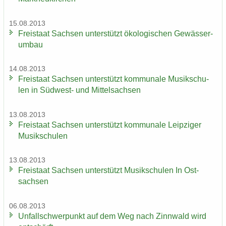
15.08.2013
Frei­staat Sach­sen un­ter­stützt öko­lo­gi­schen Ge­wäs­ser­
um­bau
14.08.2013
Frei­staat Sach­sen un­ter­stützt kom­mu­na­le Mu­sik­schu­
len in Südwest-​ und Mit­tel­sach­sen
13.08.2013
Frei­staat Sach­sen un­ter­stützt kom­mu­na­le Leip­zi­ger
Mu­sik­schu­len
13.08.2013
Frei­staat Sach­sen un­ter­stützt Mu­sik­schu­len In Ost­
sach­sen
06.08.2013
Un­fall­schwer­punkt auf dem Weg nach Zinn­wald wird