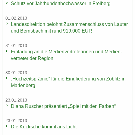
Schutz vor Jahr­hun­dert­hoch­was­ser in Frei­berg
01.02.2013
Lan­des­di­rek­ti­on be­lohnt Zu­sam­men­schluss von Lau­ter
und Berns­bach mit rund 919.000 EUR
31.01.2013
Ein­la­dung an die Me­di­en­ver­tre­te­rin­nen und Me­di­en­
ver­tre­ter der Re­gi­on
30.01.2013
„Hoch­zeits­prä­mie“ für die Ein­glie­de­rung von Zö­blitz in
Ma­ri­en­berg
23.01.2013
Diana Ru­scher prä­sen­tiert „Spiel mit den Far­ben“
23.01.2013
Die Kuck­sche kommt ans Licht