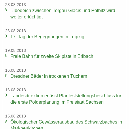
28.08.2013
El­be­deich zwi­schen Torgau-​Glacis und Pol­bitz wird
wei­ter er­tüch­tigt
26.08.2013
17. Tag der Be­geg­nun­gen in Leip­zig
19.08.2013
Freie Bahn für zwei­te Ski­pis­te in Erl­bach
16.08.2013
Dresd­ner Bäder in tro­cke­nen Tü­chern
16.08.2013
Lan­des­di­rek­ti­on er­lässt Plan­fest­stel­lungs­be­schluss für
die erste Pol­der­pla­nung im Frei­staat Sach­sen
15.08.2013
Öko­lo­gi­scher Ge­wäs­ser­aus­bau des Schwarz­ba­ches in
Mark­neu­kir­chen