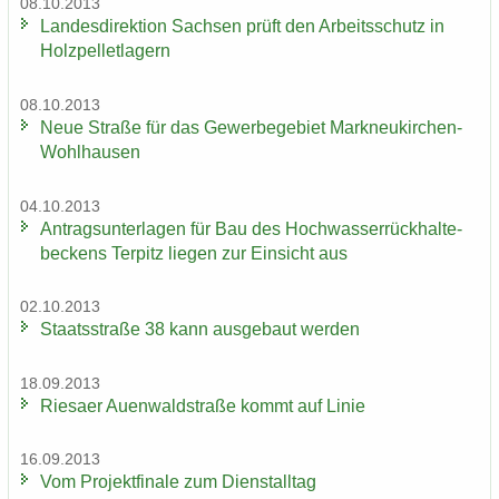
08.10.2013
Lan­des­di­rek­ti­on Sach­sen prüft den Ar­beits­schutz in
Holz­pel­let­la­gern
08.10.2013
Neue Stra­ße für das Ge­wer­be­ge­biet Markneukirchen-​
Wohlhausen
04.10.2013
An­trags­un­ter­la­gen für Bau des Hoch­was­ser­rück­hal­te­
be­ckens Ter­pitz lie­gen zur Ein­sicht aus
02.10.2013
Staats­stra­ße 38 kann aus­ge­baut wer­den
18.09.2013
Rie­sa­er Au­en­wald­stra­ße kommt auf Linie
16.09.2013
Vom Pro­jekt­fi­na­le zum Dienst­all­tag