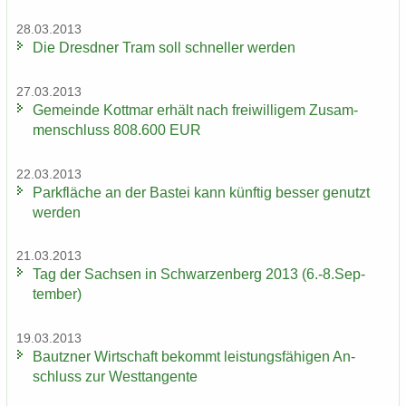
28.03.2013
Die Dresd­ner Tram soll schnel­ler wer­den
27.03.2013
Ge­mein­de Kott­mar er­hält nach frei­wil­li­gem Zu­sam­
men­schluss 808.600 EUR
22.03.2013
Park­flä­che an der Bas­tei kann künf­tig bes­ser ge­nutzt
wer­den
21.03.2013
Tag der Sach­sen in Schwar­zen­berg 2013 (6.-8.Sep­
tem­ber)
19.03.2013
Bautz­ner Wirt­schaft be­kommt leis­tungs­fä­hi­gen An­
schluss zur West­tan­gen­te