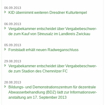
06.09.2013
KID über­nimmt wei­te­ren Dresd­ner Kul­tur­tem­pel
06.09.2013
Ver­ga­be­kam­mer ent­schei­det über Ver­ga­be­be­schwer­
de zum Kauf von Streu­salz im Land­kreis Zwi­ckau
05.09.2013
Forst­stadt er­hält neuen Rad­weg­an­schluss
29.08.2013
Ver­ga­be­kam­mer ent­schei­det über Ver­ga­be­be­schwer­
de zum Sta­di­on des Chem­nit­zer FC
28.08.2013
Bildungs-​ und De­mons­tra­ti­ons­zen­trum für de­zen­tra­le
Ab­was­ser­be­hand­lung (BDZ) lädt zur In­for­ma­ti­ons­ver­
an­stal­tung am 17. Sep­tem­ber 2013