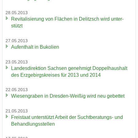
28.05.2013
Re­vi­ta­li­sie­rung von Flä­chen in De­litzsch wird un­ter­
stützt
27.05.2013
Auf­ent­halt in Bu­ko­li­en
23.05.2013
Lan­des­di­rek­ti­on Sach­sen ge­neh­migt Dop­pel­haus­halt
des Erz­ge­birgs­krei­ses für 2013 und 2014
22.05.2013
Wie­sen­gra­ben in Dresden-​Weißig wird neu ge­bet­tet
21.05.2013
Frei­staat un­ter­stützt Ar­beit der Suchtberatungs-​ und
Be­hand­lungs­stel­len