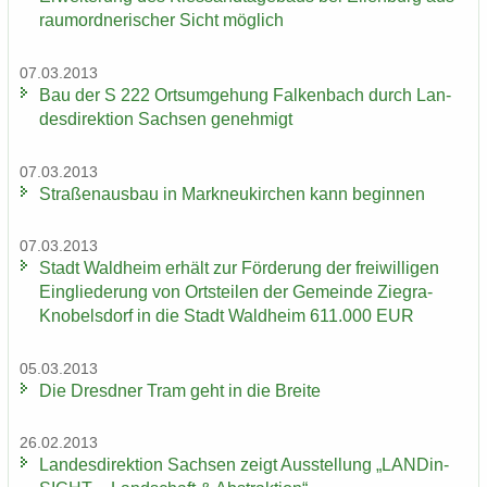
raum­ord­ne­ri­scher Sicht mög­lich
07.03.2013
Bau der S 222 Orts­um­ge­hung Fal­ken­bach durch Lan­
des­di­rek­ti­on Sach­sen ge­neh­migt
07.03.2013
Stra­ßen­aus­bau in Mark­neu­kir­chen kann be­gin­nen
07.03.2013
Stadt Wald­heim er­hält zur För­de­rung der frei­wil­li­gen
Ein­glie­de­rung von Orts­tei­len der Ge­mein­de Ziegra-​
Knobelsdorf in die Stadt Wald­heim 611.000 EUR
05.03.2013
Die Dresd­ner Tram geht in die Brei­te
26.02.2013
Lan­des­di­rek­ti­on Sach­sen zeigt Aus­stel­lung „LAN­Din­