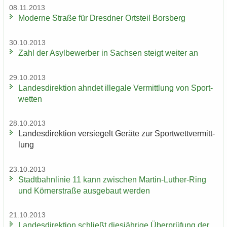
08.11.2013
Mo­der­ne Stra­ße für Dresd­ner Orts­teil Borsberg
30.10.2013
Zahl der Asyl­be­wer­ber in Sach­sen steigt wei­ter an
29.10.2013
Lan­des­di­rek­ti­on ahn­det il­le­ga­le Ver­mitt­lung von Sport­
wet­ten
28.10.2013
Lan­des­di­rek­ti­on ver­sie­gelt Ge­rä­te zur Sport­wett­ver­mitt­
lung
23.10.2013
Stadt­bahn­li­nie 11 kann zwi­schen Martin-​Luther-Ring
und Körn­er­stra­ße aus­ge­baut wer­den
21.10.2013
Lan­des­di­rek­ti­on schließt dies­jäh­ri­ge Über­prü­fung der