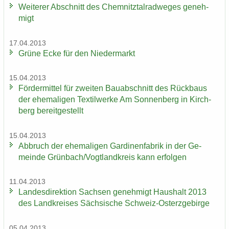
Wei­te­rer Ab­schnitt des Chem­nitz­tal­rad­we­ges ge­neh­
migt
17.04.2013
Grüne Ecke für den Nie­der­markt
15.04.2013
För­der­mit­tel für zwei­ten Bau­ab­schnitt des Rück­baus
der ehe­ma­li­gen Tex­til­wer­ke Am Son­nen­berg in Kirch­
berg be­reit­ge­stellt
15.04.2013
Ab­bruch der ehe­ma­li­gen Gar­di­nen­fa­brik in der Ge­
mein­de Grün­bach/Vogt­land­kreis kann er­fol­gen
11.04.2013
Lan­des­di­rek­ti­on Sach­sen ge­neh­migt Haus­halt 2013
des Land­krei­ses Säch­si­sche Schweiz-​Osterzgebirge
05.04.2013