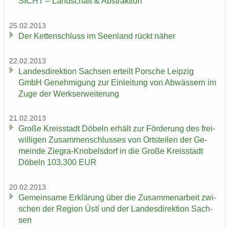
SICHT – Land­schaft & Abs­trak­ti­on“
25.02.2013
Der Ket­ten­schluss im Se­en­land rückt näher
22.02.2013
Lan­des­di­rek­ti­on Sach­sen er­teilt Por­sche Leip­zig
GmbH Ge­neh­mi­gung zur Ein­lei­tung von Ab­wäs­sern im
Zuge der Werks­er­wei­te­rung
21.02.2013
Große Kreis­stadt Dö­beln er­hält zur För­de­rung des frei­
wil­li­gen Zu­sam­men­schlus­ses von Orts­tei­len der Ge­
mein­de Ziegra-​Knobelsdorf in die Große Kreis­stadt
Dö­beln 103.300 EUR
20.02.2013
Ge­mein­sa­me Er­klä­rung über die Zu­sam­men­ar­beit zwi­
schen der Re­gi­on Ústí und der Lan­des­di­rek­ti­on Sach­
sen