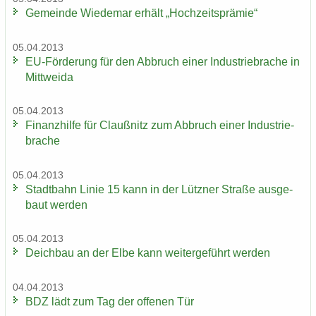
Ge­mein­de Wie­de­mar er­hält „Hoch­zeits­prä­mie“
05.04.2013
EU-​Förderung für den Ab­bruch einer In­dus­trie­bra­che in
Mitt­wei­da
05.04.2013
Fi­nanz­hil­fe für Clau­ß­nitz zum Ab­bruch einer In­dus­trie­
bra­che
05.04.2013
Stadt­bahn Linie 15 kann in der Lütz­ner Stra­ße aus­ge­
baut wer­den
05.04.2013
Deich­bau an der Elbe kann wei­ter­ge­führt wer­den
04.04.2013
BDZ lädt zum Tag der of­fe­nen Tür