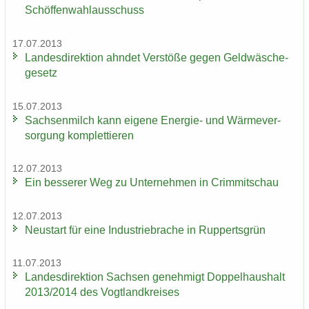
Schöf­fen­wahl­aus­schuss
17.07.2013
Lan­des­di­rek­ti­on ahn­det Ver­stö­ße gegen Geld­wä­sche­
ge­setz
15.07.2013
Sach­sen­milch kann ei­ge­ne Energie-​ und Wär­me­ver­
sor­gung kom­plet­tie­ren
12.07.2013
Ein bes­se­rer Weg zu Un­ter­neh­men in Crim­mit­schau
12.07.2013
Neu­start für eine In­dus­trie­bra­che in Rup­perts­grün
11.07.2013
Lan­des­di­rek­ti­on Sach­sen ge­neh­migt Dop­pel­haus­halt
2013/2014 des Vogt­land­krei­ses