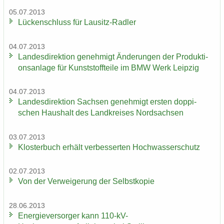
05.07.2013
Lü­cken­schluss für Lausitz-​Radler
04.07.2013
Lan­des­di­rek­ti­on ge­neh­migt Än­de­run­gen der Pro­duk­ti­
ons­an­la­ge für Kunst­stoff­tei­le im BMW Werk Leip­zig
04.07.2013
Lan­des­di­rek­ti­on Sach­sen ge­neh­migt ers­ten dop­pi­
schen Haus­halt des Land­krei­ses Nord­sach­sen
03.07.2013
Klos­ter­buch er­hält ver­bes­ser­ten Hoch­was­ser­schutz
02.07.2013
Von der Ver­wei­ge­rung der Selbst­ko­pie
28.06.2013
En­er­gie­ver­sor­ger kann 110-​kV-