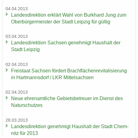
04.04.2013
Lan­des­di­rek­ti­on er­klärt Wahl von Burk­hard Jung zum
Ober­bür­ger­meis­ter der Stadt Leip­zig für gül­tig
03.04.2013
Lan­des­di­rek­ti­on Sach­sen ge­neh­migt Haus­halt der
Stadt Leip­zig
02.04.2013
Frei­staat Sach­sen för­dert Brach­flä­chen­re­vi­ta­li­sie­rung
in Hart­manns­dorf / LKR Mit­tel­sach­sen
02.04.2013
Neue eh­ren­amt­li­che Ge­biets­be­treu­er im Dienst des
Na­tur­schut­zes
28.03.2013
Lan­des­di­rek­ti­on ge­neh­migt Haus­halt der Stadt Chem­
nitz für 2013