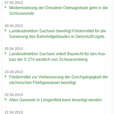
07.05.2013
Mo­der­ni­sie­rung der Dresd­ner Ost­ma­gis­tra­le geht in die
Schluss­run­de
30.04.2013
Lan­des­di­rek­ti­on Sach­sen be­wil­ligt För­der­mit­tel für die
Sa­nie­rung des Bahn­hof­ge­bäu­des in Oels­nitz/Erz­geb.
25.04.2013
Lan­des­di­rek­ti­on Sach­sen er­teilt Bau­recht für den Aus­
bau der S 274 west­lich von Schwar­zen­berg
23.04.2013
För­der­mit­tel zur Ver­bes­se­rung der Durch­gän­gig­keit der
säch­si­schen Fließ­ge­wäs­ser be­wil­ligt
22.04.2013
Altes Gas­werk in Len­gen­feld kann be­sei­tigt wer­den
22.04.2013