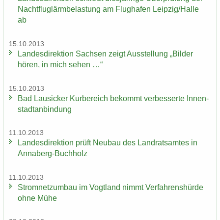
Nacht­flug­lärm­be­las­tung am Flug­ha­fen Leip­zig/Halle
ab
15.10.2013
Lan­des­di­rek­ti­on Sach­sen zeigt Aus­stel­lung „Bil­der
hören, in mich sehen …“
15.10.2013
Bad Lau­si­cker Kur­be­reich be­kommt ver­bes­ser­te In­nen­
stadt­an­bin­dung
11.10.2013
Lan­des­di­rek­ti­on prüft Neu­bau des Land­rats­am­tes in
Annaberg-​Buchholz
11.10.2013
Strom­netz­um­bau im Vogt­land nimmt Ver­fah­rens­hür­de
ohne Mühe