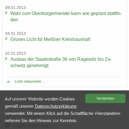
08.01.2013
Wahl zum Ober­bür­ger­meis­ter kann wie ge­plant statt­fin­
den
04.01.2013
Grü­nes Licht für Meiß­ner Kreis­haus­halt
02.01.2013
Aus­bau der Staats­stra­ße 36 von Ra­ge­witz bis Za­
schwitz ge­neh­migt
Liste re­du­zie­ren ...
Auf un­se­rer Web­site wer­den Coo­kies
Ver­stan­den
Ihr Kon­takt vor Ort
gemäß un­se­rer
Da­ten­schutz­er­klä­rung
ver­wen­det. Mit einem Klick auf die Schalt­flä­che »Ver­stan­den«
Dienst­stel­le Leip­zig
neh­men Sie den Hin­weis zur Kennt­nis.
Mandy Peschang