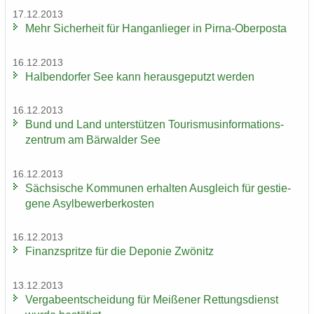
17.12.2013
Mehr Si­cher­heit für Hang­an­lie­ger in Pirna-​Oberposta
16.12.2013
Hal­ben­dor­fer See kann her­aus­ge­putzt wer­den
16.12.2013
Bund und Land un­ter­stüt­zen Tou­ris­mus­in­for­ma­ti­ons­
zen­trum am Bär­wal­der See
16.12.2013
Säch­si­sche Kom­mu­nen er­hal­ten Aus­gleich für ge­stie­
ge­ne Asyl­be­wer­ber­kos­ten
16.12.2013
Fi­nanz­sprit­ze für die De­po­nie Zwö­nitz
13.12.2013
Ver­ga­be­ent­schei­dung für Mei­ße­ner Ret­tungs­dienst