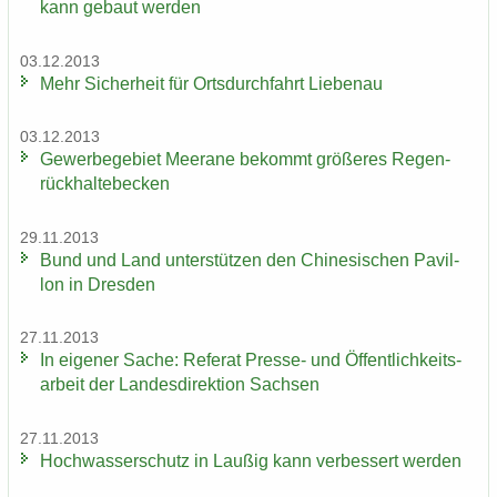
kann ge­baut wer­den
03.12.2013
Mehr Si­cher­heit für Orts­durch­fahrt Lie­be­nau
03.12.2013
Ge­wer­be­ge­biet Meer­a­ne be­kommt grö­ße­res Re­gen­
rück­hal­te­be­cken
29.11.2013
Bund und Land un­ter­stüt­zen den Chi­ne­si­schen Pa­vil­
lon in Dres­den
27.11.2013
In ei­ge­ner Sache: Re­fe­rat Presse-​ und Öf­fent­lich­keits­
ar­beit der Lan­des­di­rek­ti­on Sach­sen
27.11.2013
Hoch­was­ser­schutz in Lau­ßig kann ver­bes­sert wer­den