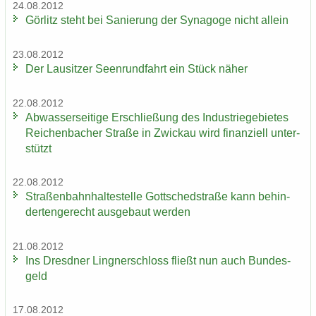
24.08.2012
Gör­litz steht bei Sa­nie­rung der Syn­ago­ge nicht al­lein
23.08.2012
Der Lau­sit­zer Seen­rund­fahrt ein Stück näher
22.08.2012
Ab­was­ser­sei­ti­ge Er­schlie­ßung des In­dus­trie­ge­bie­tes
Rei­chen­ba­cher Stra­ße in Zwi­ckau wird fi­nan­zi­ell un­ter­
stützt
22.08.2012
Stra­ßen­bahn­hal­te­stel­le Gott­sched­stra­ße kann be­hin­
der­ten­ge­recht aus­ge­baut wer­den
21.08.2012
Ins Dresd­ner Ling­ner­schloss fließt nun auch Bun­des­
geld
17.08.2012