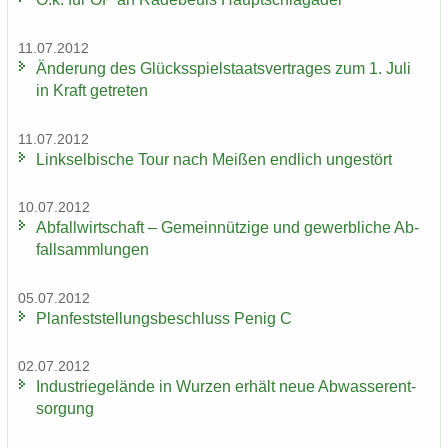
11.07.2012
Än­de­rung des Glücks­spiel­staats­ver­tra­ges zum 1. Juli
in Kraft ge­tre­ten
11.07.2012
Linksel­bi­sche Tour nach Mei­ßen end­lich un­ge­stört
10.07.2012
Ab­fall­wirt­schaft – Ge­mein­nüt­zi­ge und ge­werb­li­che Ab­
fall­samm­lun­gen
05.07.2012
Plan­fest­stel­lungs­be­schluss Penig C
02.07.2012
In­dus­trie­ge­län­de in Wur­zen er­hält neue Ab­was­ser­ent­
sor­gung