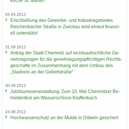
kir­che St. Ma­ri­en
04.09.2012
Er­schlie­ßung des Gewerbe-​ und In­dus­trie­ge­bie­tes
Rei­chen­ba­cher Stra­ße in Zwi­ckau wird er­neut fi­nan­zi­
ell un­ter­stützt
31.08.2012
An­trag der Stadt Chem­nitz auf rechts­auf­sicht­li­che Ge­
neh­mi­gun­gen für die ge­neh­mi­gungs­pflich­ti­gen Rechts­
ge­schäf­te im Zu­sam­men­hang mit dem Umbau des
„Sta­di­ons an der Gel­lert­stra­ße“
30.08.2012
Ju­bi­lä­ums­ver­an­stal­tung: Zum 10. Mal Chem­nit­zer Be­
hör­den­fest am Was­ser­schloss Klaf­fen­bach
24.08.2012
Hoch­was­ser­schutz an der Mulde in Dö­beln ge­si­chert