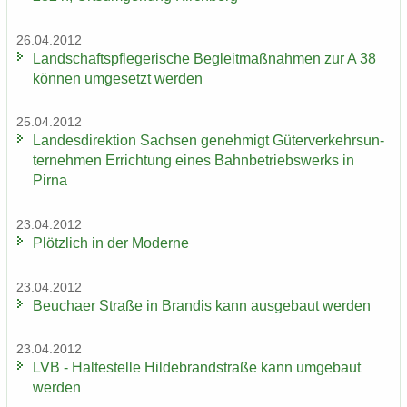
26.04.2012
Land­schafts­pfle­ge­ri­sche Be­gleit­maß­nah­men zur A 38
kön­nen um­ge­setzt wer­den
25.04.2012
Lan­des­di­rek­ti­on Sach­sen ge­neh­migt Gü­ter­ver­kehrs­un­
ter­neh­men Er­rich­tung eines Bahn­be­triebs­werks in
Pirna
23.04.2012
Plötz­lich in der Mo­der­ne
23.04.2012
Beu­cha­er Stra­ße in Bran­dis kann aus­ge­baut wer­den
23.04.2012
LVB - Hal­te­stel­le Hil­de­brand­stra­ße kann um­ge­baut
wer­den