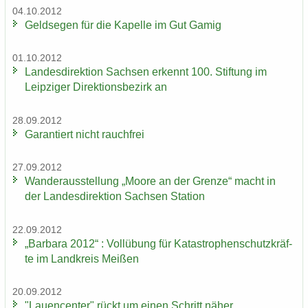
04.10.2012
Geld­se­gen für die Ka­pel­le im Gut Gamig
01.10.2012
Lan­des­di­rek­ti­on Sach­sen er­kennt 100. Stif­tung im
Leip­zi­ger Di­rek­ti­ons­be­zirk an
28.09.2012
Ga­ran­tiert nicht rauch­frei
27.09.2012
Wan­der­aus­stel­lung „Moore an der Gren­ze“ macht in
der Lan­des­di­rek­ti­on Sach­sen Sta­ti­on
22.09.2012
„Bar­ba­ra 2012“ : Voll­übung für Ka­ta­stro­phen­schutz­kräf­
te im Land­kreis Mei­ßen
20.09.2012
"Lau­en­cen­ter" rückt um einen Schritt näher