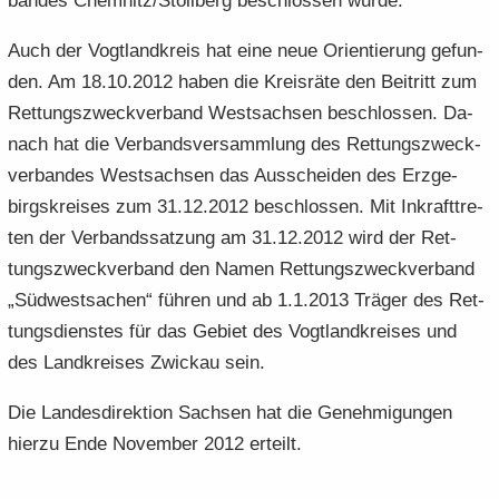
ban­des Chem­nitz/Stoll­berg be­schlos­sen wurde.
Auch der Vogt­land­kreis hat eine neue Ori­en­tie­rung ge­fun­
den. Am 18.10.2012 haben die Kreis­rä­te den Bei­tritt zum
Ret­tungs­zweck­ver­band West­sach­sen be­schlos­sen. Da­
nach hat die Ver­bands­ver­samm­lung des Ret­tungs­zweck­
ver­ban­des West­sach­sen das Aus­schei­den des Erz­ge­
birgs­krei­ses zum 31.12.2012 be­schlos­sen. Mit In­kraft­tre­
ten der Ver­bands­sat­zung am 31.12.2012 wird der Ret­
tungs­zweck­ver­band den Namen Ret­tungs­zweck­ver­band
„Süd­west­sa­chen“ füh­ren und ab 1.1.2013 Trä­ger des Ret­
tungs­diens­tes für das Ge­biet des Vogt­land­krei­ses und
des Land­krei­ses Zwi­ckau sein.
Die Lan­des­di­rek­ti­on Sach­sen hat die Ge­neh­mi­gun­gen
hier­zu Ende No­vem­ber 2012 er­teilt.