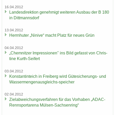
16.04.2012
Lan­des­di­rek­ti­on ge­neh­migt wei­te­ren Aus­bau der B 180
in Ditt­manns­dorf
13.04.2012
Herrn­hu­ter „Ni­ni­ve“ macht Platz für neues Grün
04.04.2012
„Chem­nit­zer Im­pres­sio­nen" ins Bild ge­fasst von Chris­
ti­ne Kurth-​Seifert
03.04.2012
Kon­stan­tin­teich in Frei­berg wird Gütesicherungs-​ und
Wassermengenausgleichs-​speicher
02.04.2012
Ziel­ab­wei­chungs­ver­fah­ren für das Vor­ha­ben „ADAC-​
Rennsportarena Mülsen-​Sachsenring“