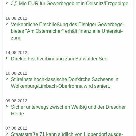
3,5 Mio EUR für Ge­wer­be­ge­biet in Oels­nitz/Erz­ge­bir­ge
16.08.2012
Ver­kehr­li­che Er­schlie­ßung des Els­ni­ger Ge­wer­be­ge­
bie­tes "Am Ös­ter­rei­cher" er­hält fi­nan­zi­el­le Un­ter­stüt­
zung
14.08.2012
Di­rek­te Fisch­ver­bin­dung zum Bär­wal­der See
10.08.2012
Stil­reins­te hoch­klas­si­sche Dorf­kir­che Sach­sens in
Wol­ken­burg/Limbach-​Oberfrohna wird sa­niert.
09.08.2012
Si­cher un­ter­wegs zwi­schen Wei­ßig und der Dresd­ner
Heide
07.08.2012
Staats­stra­ße 71 kann süd­lich von Lip­pen­dorf aus­ge­