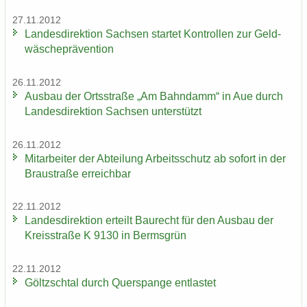
27.11.2012
Lan­des­di­rek­ti­on Sach­sen star­tet Kon­trol­len zur Geld­
wä­sche­prä­ven­ti­on
26.11.2012
Aus­bau der Orts­stra­ße „Am Bahn­damm“ in Aue durch
Lan­des­di­rek­ti­on Sach­sen un­ter­stützt
26.11.2012
Mit­ar­bei­ter der Ab­tei­lung Ar­beits­schutz ab so­fort in der
Brau­stra­ße er­reich­bar
22.11.2012
Lan­des­di­rek­ti­on er­teilt Bau­recht für den Aus­bau der
Kreis­stra­ße K 9130 in Berms­grün
22.11.2012
Göltzsch­tal durch Quer­span­ge ent­las­tet