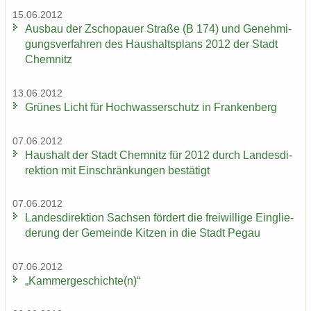
15.06.2012
Aus­bau der Zscho­pau­er Stra­ße (B 174) und Ge­neh­mi­
gungs­ver­fah­ren des Haus­halts­plans 2012 der Stadt
Chem­nitz
13.06.2012
Grü­nes Licht für Hoch­was­ser­schutz in Fran­ken­berg
07.06.2012
Haus­halt der Stadt Chem­nitz für 2012 durch Lan­des­di­
rek­ti­on mit Ein­schrän­kun­gen be­stä­tigt
07.06.2012
Lan­des­di­rek­ti­on Sach­sen för­dert die frei­wil­li­ge Ein­glie­
de­rung der Ge­mein­de Kit­zen in die Stadt Pegau
07.06.2012
„Kam­mer­ge­schich­te(n)“