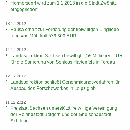
Hor­mers­dorf wird zum 1.1.2013 in die Stadt Zwö­nitz
ein­ge­glie­dert.
18.12.2012
Pausa er­hält zur För­de­rung der frei­wil­li­gen Ein­glie­de­
rung von Mühl­troff 539.300 EUR
14.12.2012
Lan­des­di­rek­ti­on Sach­sen be­wil­ligt 1,59 Mil­lio­nen EUR
für die Sa­nie­rung von Schloss Har­ten­fels in Tor­gau
12.12.2012
Lan­des­di­rek­ti­on schließt Ge­neh­mi­gungs­ver­fah­ren für
Aus­bau des Por­sche­wer­kes in Leip­zig ab
11.12.2012
Frei­staat Sach­sen un­ter­stützt frei­wil­li­ge Ver­ei­ni­gung
der Ro­land­stadt Bel­gern und der Gnei­sen­au­stadt
Schildau