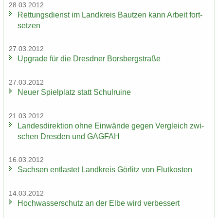
28.03.2012
Ret­tungs­dienst im Land­kreis Baut­zen kann Ar­beit fort­
set­zen
27.03.2012
Up­grade für die Dresd­ner Borsberg­stra­ße
27.03.2012
Neuer Spiel­platz statt Schul­rui­ne
21.03.2012
Lan­des­di­rek­ti­on ohne Ein­wän­de gegen Ver­gleich zwi­
schen Dres­den und GAG­FAH
16.03.2012
Sach­sen ent­las­tet Land­kreis Gör­litz von Flut­kos­ten
14.03.2012
Hoch­was­ser­schutz an der Elbe wird ver­bes­sert