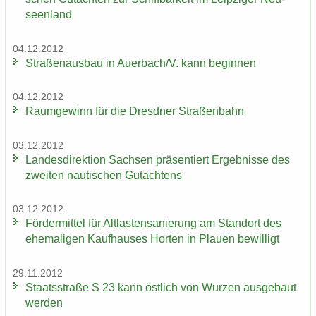
seen­land
04.12.2012
Stra­ßen­aus­bau in Au­er­bach/V. kann be­gin­nen
04.12.2012
Raum­ge­winn für die Dresd­ner Stra­ßen­bahn
03.12.2012
Lan­des­di­rek­ti­on Sach­sen prä­sen­tiert Er­geb­nis­se des
zwei­ten nau­ti­schen Gut­ach­tens
03.12.2012
För­der­mit­tel für Alt­las­ten­sa­nie­rung am Stand­ort des
ehe­ma­li­gen Kauf­hau­ses Hor­ten in Plau­en be­wil­ligt
29.11.2012
Staats­stra­ße S 23 kann öst­lich von Wur­zen aus­ge­baut
wer­den