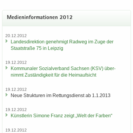
Me­di­en­in­for­ma­tio­nen 2012
20.12.2012
Lan­des­di­rek­ti­on ge­neh­migt Rad­weg im Zuge der
Staat­stra­ße 75 in Leip­zig
19.12.2012
Kom­mu­na­ler So­zi­al­ver­band Sach­sen (KSV) über­
nimmt Zu­stän­dig­keit für die Heim­auf­sicht
19.12.2012
Neue Struk­tu­ren im Ret­tungs­dienst ab 1.1.2013
19.12.2012
Künst­le­rin Si­mo­ne Franz zeigt „Welt der Far­ben“
19.12.2012