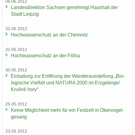
06.06.2012
Lan­des­di­rek­ti­on Sach­sen ge­neh­migt Haus­halt der
Stadt Leip­zig
31.05.2012
Hoch­was­ser­schutz an der Chem­nitz
31.05.2012
Hoch­was­ser­schutz an der Flöha
30.05.2012
Ein­la­dung zur Er­öff­nung der Wan­der­aus­stel­lung „Bio­
lo­gi­sche Viel­falt und NA­TU­RA 2000 im Erz­ge­bir­ge/
Krušné hory“
25.05.2012
Keine Mög­lich­keit mehr für ein Fest­zelt in Ober­vo­gel­
ge­sang
23.05.2012