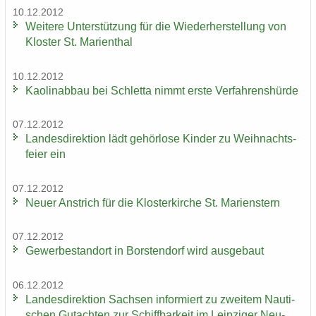
10.12.2012
Wei­te­re Un­ter­stüt­zung für die Wie­der­her­stel­lung von
Klos­ter St. Ma­ri­en­thal
10.12.2012
Kao­lin­ab­bau bei Schlet­ta nimmt erste Ver­fah­rens­hür­de
07.12.2012
Lan­des­di­rek­ti­on lädt ge­hör­lo­se Kin­der zu Weih­nachts­
fei­er ein
07.12.2012
Neuer An­strich für die Klos­ter­kir­che St. Ma­ri­enstern
07.12.2012
Ge­wer­be­stand­ort in Bors­ten­dorf wird aus­ge­baut
06.12.2012
Lan­des­di­rek­ti­on Sach­sen in­for­miert zu zwei­tem Nau­ti­
schen Gut­ach­ten zur Schiff­bar­keit im Leip­zi­ger Neu­