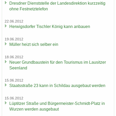
Dresd­ner Dienst­stel­le der Lan­des­di­rek­ti­on kurz­zei­tig
ohne Fest­netz­te­le­fon
22.06.2012
Her­wigs­dor­fer Tisch­ler König kann an­bau­en
19.06.2012
Mül­ler heizt sich sel­ber ein
18.06.2012
Neuer Grund­bau­stein für den Tou­ris­mus im Lau­sit­zer
Se­en­land
15.06.2012
Staats­stra­ße 23 kann in Schildau aus­ge­baut wer­den
15.06.2012
Lüp­tit­zer Stra­ße und Bürgermeister-​Schmidt-Platz in
Wur­zen wer­den aus­ge­baut