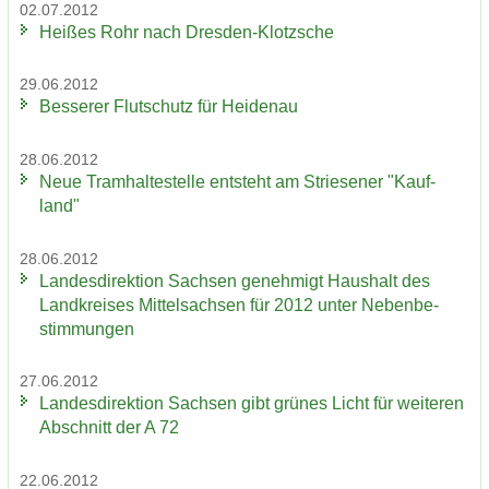
02.07.2012
Hei­ßes Rohr nach Dresden-​Klotzsche
29.06.2012
Bes­se­rer Flut­schutz für Hei­den­au
28.06.2012
Neue Tram­hal­te­stel­le ent­steht am Strie­se­ner "Kauf­
land"
28.06.2012
Lan­des­di­rek­ti­on Sach­sen ge­neh­migt Haus­halt des
Land­krei­ses Mit­tel­sach­sen für 2012 unter Ne­ben­be­
stim­mun­gen
27.06.2012
Lan­des­di­rek­ti­on Sach­sen gibt grü­nes Licht für wei­te­ren
Ab­schnitt der A 72
22.06.2012