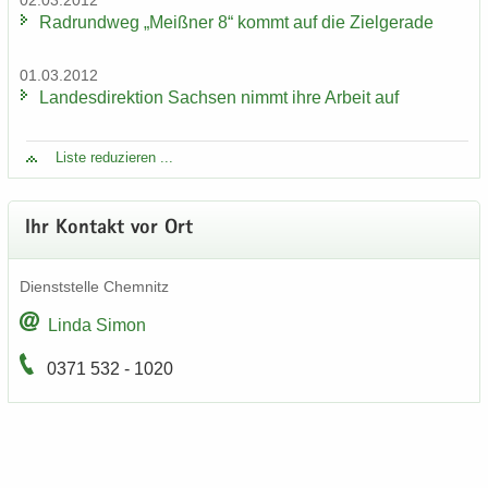
02.03.2012
Rad­rund­weg „Meiß­ner 8“ kommt auf die Ziel­ge­ra­de
01.03.2012
Lan­des­di­rek­ti­on Sach­sen nimmt ihre Ar­beit auf
Liste re­du­zie­ren ...
Ihr Kon­takt vor Ort
Dienst­stel­le Chem­nitz
Linda Simon
0371 532 - 1020