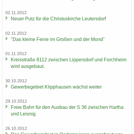
02.11.2012
Neuer Putz für die Chris­tus­kir­che Leu­ters­dorf
02.11.2012
"Das klei­ne Feine im Gro­ßen und der Mond"
01.11.2012
Kreis­stra­ße 8112 zwi­schen Lip­pers­dorf und Forch­heim
wird aus­ge­baut.
30.10.2012
Ge­wer­be­ge­biet Klipp­hau­sen wächst wei­ter
29.10.2012
Freie Bahn für den Aus­bau der S 36 zwi­schen Har­tha
und Leis­nig
26.10.2012