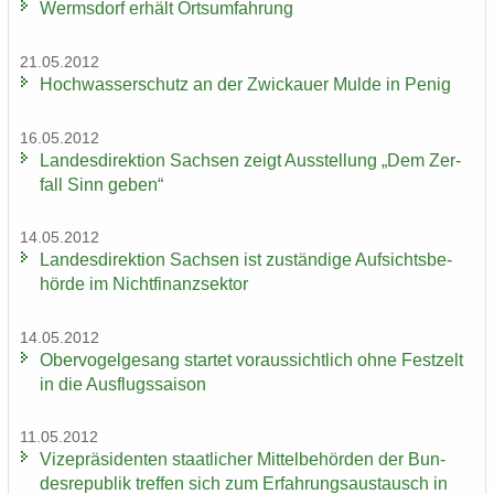
Werms­dorf er­hält Orts­um­fah­rung
21.05.2012
Hoch­was­ser­schutz an der Zwi­ckau­er Mulde in Penig
16.05.2012
Lan­des­di­rek­ti­on Sach­sen zeigt Aus­stel­lung „Dem Zer­
fall Sinn geben“
14.05.2012
Lan­des­di­rek­ti­on Sach­sen ist zu­stän­di­ge Auf­sichts­be­
hör­de im Nicht­fi­nanz­sek­tor
14.05.2012
Ober­vo­gel­ge­sang star­tet vor­aus­sicht­lich ohne Fest­zelt
in die Aus­flugs­sai­son
11.05.2012
Vi­ze­prä­si­den­ten staat­li­cher Mit­tel­be­hör­den der Bun­
des­re­pu­blik tref­fen sich zum Er­fah­rungs­aus­tausch in