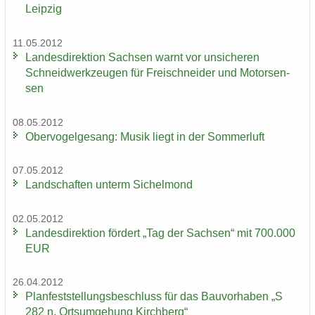
Leip­zig
11.05.2012
Lan­des­di­rek­ti­on Sach­sen warnt vor un­si­che­ren
Schneid­werk­zeu­gen für Frei­schnei­der und Mo­tor­sen­
sen
08.05.2012
Ober­vo­gel­ge­sang: Musik liegt in der Som­mer­luft
07.05.2012
Land­schaf­ten un­term Si­chel­mond
02.05.2012
Lan­des­di­rek­ti­on för­dert „Tag der Sach­sen“ mit 700.000
EUR
26.04.2012
Plan­fest­stel­lungs­be­schluss für das Bau­vor­ha­ben „S
282 n, Orts­um­ge­hung Kirch­berg“