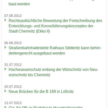
baut wer­den
07.08.2012
Rechts­auf­sicht­li­che Be­wer­tung der Fort­schrei­bung des
Entwicklungs-​ und Kon­so­li­die­rungs­kon­zep­tes der
Stadt Chem­nitz (Ekko II)
06.08.2012
Stra­ßen­bahn­hal­te­stel­le Rat­haus Stöt­teritz kann be­hin­
der­ten­ge­recht aus­ge­baut wer­den
31.07.2012
Hoch­was­ser­schutz ent­lang der Wür­schnitz von Neu­
wür­schnitz bis Chem­nitz
20.07.2012
Neue Brü­cken für die B 169 in Löß­nitz
12.07.2012
O.k. für OP an Ra­de­beuls Haupt­schlag­ader