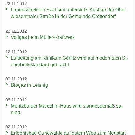
22.11.2012
Lan­des­di­rek­ti­on Sach­sen un­ter­stützt Aus­bau der Ober­
wie­sen­tha­ler Stra­ße in der Ge­mein­de Crot­ten­dorf
22.11.2012
Voll­gas beim Müller-​Kraftwerk
12.11.2012
Luft­ret­tung am Kli­ni­kum Gör­litz wird auf mo­derns­ten Si­
cher­heits­stan­dard ge­bracht
06.11.2012
Bio­gas in Leis­nig
05.11.2012
Mo­ritz­bur­ger Marcolini-​Haus wird stan­des­ge­mäß sa­
niert
02.11.2012
Er­leb­nis­bad Cu­n­e­wal­de auf gutem Weg zum Neu­start