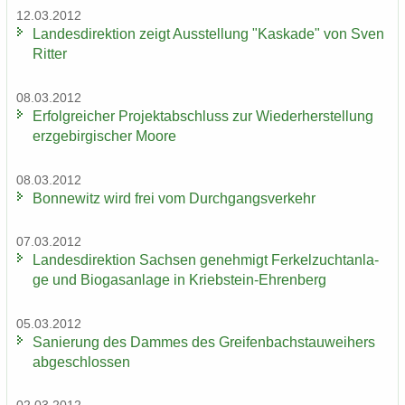
12.03.2012
Lan­des­di­rek­ti­on zeigt Aus­stel­lung "Kas­ka­de" von Sven
Rit­ter
08.03.2012
Er­folg­rei­cher Pro­jekt­ab­schluss zur Wie­der­her­stel­lung
erz­ge­bir­gi­scher Moore
08.03.2012
Bon­ne­witz wird frei vom Durch­gangs­ver­kehr
07.03.2012
Lan­des­di­rek­ti­on Sach­sen ge­neh­migt Fer­kel­zucht­an­la­
ge und Bio­gas­an­la­ge in Kriebstein-​Ehrenberg
05.03.2012
Sa­nie­rung des Dam­mes des Grei­fen­bach­stau­wei­hers
ab­ge­schlos­sen