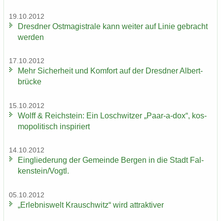
19.10.2012
Dresd­ner Ost­ma­gis­tra­le kann wei­ter auf Linie ge­bracht
wer­den
17.10.2012
Mehr Si­cher­heit und Kom­fort auf der Dresd­ner Al­bert­
brü­cke
15.10.2012
Wolff & Reichs­tein: Ein Losch­wit­zer „Paar-​a-dox“, kos­
mo­po­li­tisch in­spi­riert
14.10.2012
Ein­glie­de­rung der Ge­mein­de Ber­gen in die Stadt Fal­
ken­stein/Vogtl.
05.10.2012
„Er­leb­nis­welt Krausch­witz“ wird at­trak­ti­ver