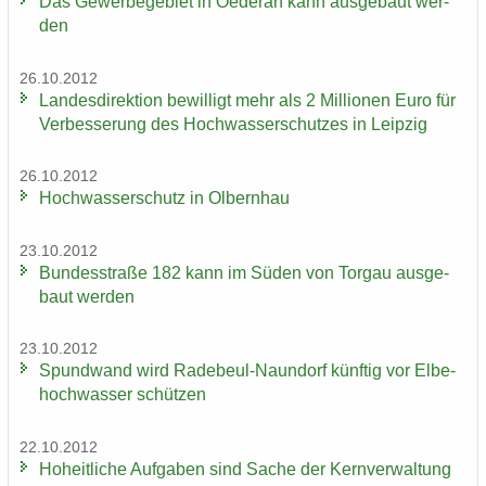
Das Ge­wer­be­ge­biet in Oe­der­an kann aus­ge­baut wer­
den
26.10.2012
Lan­des­di­rek­ti­on be­wil­ligt mehr als 2 Mil­lio­nen Euro für
Ver­bes­se­rung des Hoch­was­ser­schut­zes in Leip­zig
26.10.2012
Hoch­was­ser­schutz in Ol­bern­hau
23.10.2012
Bun­des­stra­ße 182 kann im Süden von Tor­gau aus­ge­
baut wer­den
23.10.2012
Spund­wand wird Radebeul-​Naundorf künf­tig vor El­be­
hoch­was­ser schüt­zen
22.10.2012
Ho­heit­li­che Auf­ga­ben sind Sache der Kern­ver­wal­tung