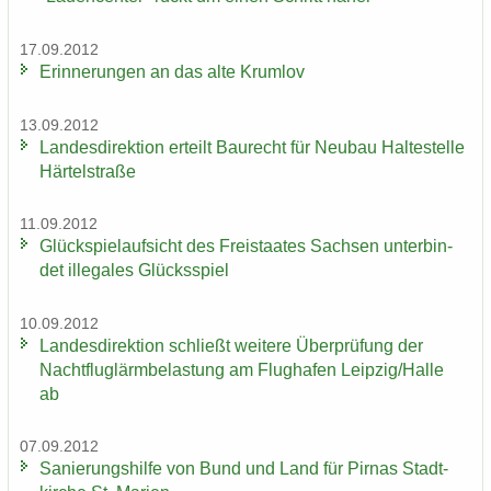
17.09.2012
Er­in­ne­run­gen an das alte Krum­lov
13.09.2012
Lan­des­di­rek­ti­on er­teilt Bau­recht für Neu­bau Hal­te­stel­le
Här­tel­stra­ße
11.09.2012
Glück­spiel­auf­sicht des Frei­staa­tes Sach­sen un­ter­bin­
det il­le­ga­les Glücks­spiel
10.09.2012
Lan­des­di­rek­ti­on schließt wei­te­re Über­prü­fung der
Nacht­flug­lärm­be­las­tung am Flug­ha­fen Leip­zig/Halle
ab
07.09.2012
Sa­nie­rungs­hil­fe von Bund und Land für Pirnas Stadt­