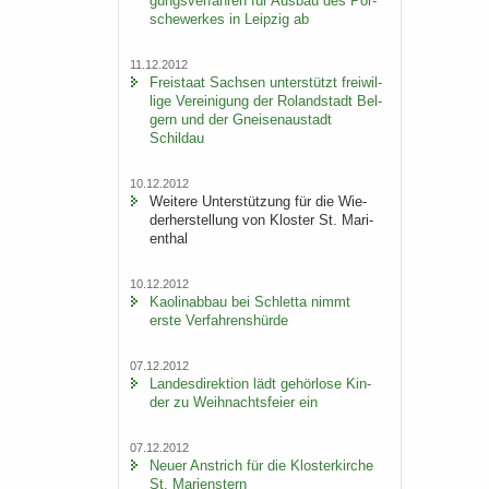
gungs­ver­fah­ren für Aus­bau des Por­
sche­wer­kes in Leip­zig ab
11.12.2012
Frei­staat Sach­sen un­ter­stützt frei­wil­
li­ge Ver­ei­ni­gung der Ro­land­stadt Bel­
gern und der Gnei­sen­au­stadt
Schildau
10.12.2012
Wei­te­re Un­ter­stüt­zung für die Wie­
der­her­stel­lung von Klos­ter St. Ma­ri­
en­thal
10.12.2012
Kao­lin­ab­bau bei Schlet­ta nimmt
erste Ver­fah­rens­hür­de
07.12.2012
Lan­des­di­rek­ti­on lädt ge­hör­lo­se Kin­
der zu Weih­nachts­fei­er ein
07.12.2012
Neuer An­strich für die Klos­ter­kir­che
St. Ma­ri­enstern