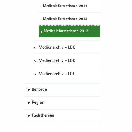
Me­di­en­in­for­ma­tio­nen 2014
Me­di­en­in­for­ma­tio­nen 2013
Me­di­en­in­for­ma­tio­nen 2012
Medienarchiv - LDC
Medienarchiv - LDD
Medienarchiv - LDL
Behörde
Region
Fachthemen