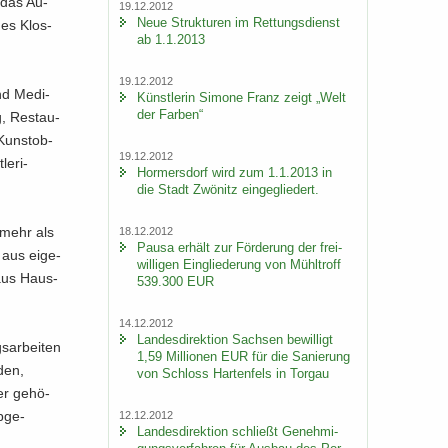
h das Au­
19.12.2012
Neue Struk­tu­ren im Ret­tungs­dienst
des Klos­
ab 1.1.2013
19.12.2012
nd Me­di­
Künst­le­rin Si­mo­ne Franz zeigt „Welt
der Far­ben“
g, Re­stau­
Kunst­ob­
19.12.2012
e­ri­
Hor­mers­dorf wird zum 1.1.2013 in
die Stadt Zwö­nitz ein­ge­glie­dert.
s mehr als
18.12.2012
Pausa er­hält zur För­de­rung der frei­
 aus ei­ge­
wil­li­gen Ein­glie­de­rung von Mühl­troff
 aus Haus­
539.300 EUR
14.12.2012
Lan­des­di­rek­ti­on Sach­sen be­wil­ligt
ngsarbeiten
1,59 Mil­lio­nen EUR für die Sa­nie­rung
den,
von Schloss Har­ten­fels in Tor­gau
er ge­hö­
b­ge­
12.12.2012
Lan­des­di­rek­ti­on schließt Ge­neh­mi­