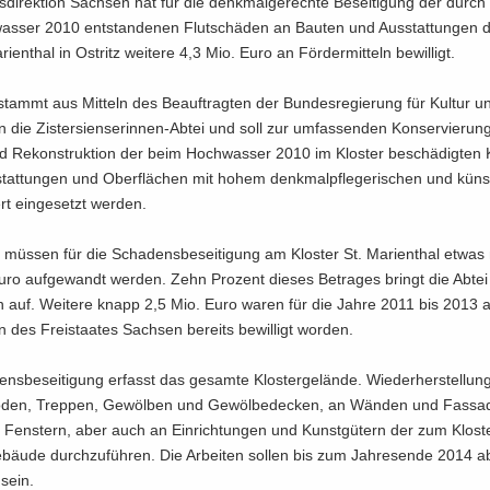
­di­rek­ti­on Sach­sen hat für die denk­mal­ge­rech­te Be­sei­ti­gung der durc
was­ser 2010 ent­stan­de­nen Flut­schä­den an Bau­ten und Aus­stat­tun­gen 
ri­en­thal in Ost­ritz wei­te­re 4,3 Mio. Euro an För­der­mit­teln be­wil­ligt.
ammt aus Mit­teln des Be­auf­trag­ten der Bun­des­re­gie­rung für Kul­tur u
 die Zistersienserinnen-​Abtei und soll zur um­fas­sen­den Kon­ser­vie­run
d Re­kon­struk­ti­on der beim Hoch­was­ser 2010 im Klos­ter be­schä­dig­ten 
­stat­tun­gen und Ober­flä­chen mit hohem denkmalpflegeri­schen und künst­l
 ein­ge­setzt wer­den.
 müs­sen für die Scha­dens­be­sei­ti­gung am Klos­ter St. Ma­ri­en­thal etwa
uro auf­ge­wandt wer­den. Zehn Pro­zent die­ses Be­trages bringt die Abtei
ln auf. Wei­te­re knapp 2,5 Mio. Euro waren für die Jahre 2011 bis 2013
ln des Frei­staa­tes Sach­sen be­reits be­wil­ligt wor­den.
ns­be­sei­ti­gung er­fasst das ge­sam­te Klos­ter­ge­län­de. Wiederher­stellu
den, Trep­pen, Ge­wöl­ben und Ge­wöl­be­de­cken, an Wän­den und Fas­sa­
Fens­tern, aber auch an Ein­rich­tun­gen und Kunst­gü­tern der zum Klos­t
bäu­de durch­zu­füh­ren. Die Ar­bei­ten sol­len bis zum Jah­res­en­de 2014 a
 sein.