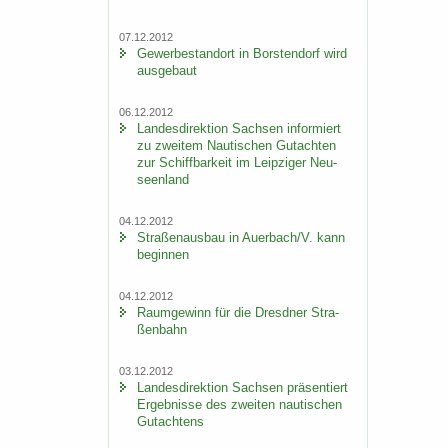
07.12.2012
Ge­wer­be­stand­ort in Bors­ten­dorf wird
aus­ge­baut
06.12.2012
Lan­des­di­rek­ti­on Sach­sen in­for­miert
zu zwei­tem Nau­ti­schen Gut­ach­ten
zur Schiff­bar­keit im Leip­zi­ger Neu­
seen­land
04.12.2012
Stra­ßen­aus­bau in Au­er­bach/V. kann
be­gin­nen
04.12.2012
Raum­ge­winn für die Dresd­ner Stra­
ßen­bahn
03.12.2012
Lan­des­di­rek­ti­on Sach­sen prä­sen­tiert
Er­geb­nis­se des zwei­ten nau­ti­schen
Gut­ach­tens