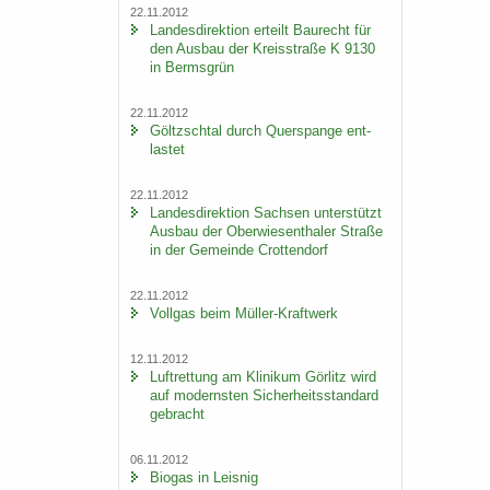
22.11.2012
Lan­des­di­rek­ti­on er­teilt Bau­recht für
den Aus­bau der Kreis­stra­ße K 9130
in Berms­grün
22.11.2012
Göltzsch­tal durch Quer­span­ge ent­
las­tet
22.11.2012
Lan­des­di­rek­ti­on Sach­sen un­ter­stützt
Aus­bau der Ober­wie­sen­tha­ler Stra­ße
in der Ge­mein­de Crot­ten­dorf
22.11.2012
Voll­gas beim Müller-​Kraftwerk
12.11.2012
Luft­ret­tung am Kli­ni­kum Gör­litz wird
auf mo­derns­ten Si­cher­heits­stan­dard
ge­bracht
06.11.2012
Bio­gas in Leis­nig