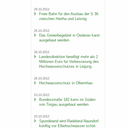
29.10.2012
Freie Bahn für den Aus­bau der S 36
zwi­schen Har­tha und Leis­nig
26.10.2012
Das Ge­wer­be­ge­biet in Oe­der­an kann
aus­ge­baut wer­den
26.10.2012
Lan­des­di­rek­ti­on be­wil­ligt mehr als 2
Mil­lio­nen Euro für Ver­bes­se­rung des
Hoch­was­ser­schut­zes in Leip­zig
26.10.2012
Hoch­was­ser­schutz in Ol­bern­hau
23.10.2012
Bun­des­stra­ße 182 kann im Süden
von Tor­gau aus­ge­baut wer­den
23.10.2012
Spund­wand wird Radebeul-​Naundorf
künf­tig vor El­be­hoch­was­ser schüt­