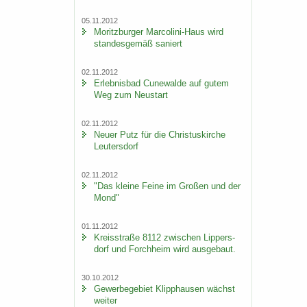
05.11.2012
Mo­ritz­bur­ger Marcolini-​Haus wird
stan­des­ge­mäß sa­niert
02.11.2012
Er­leb­nis­bad Cu­n­e­wal­de auf gutem
Weg zum Neu­start
02.11.2012
Neuer Putz für die Chris­tus­kir­che
Leu­ters­dorf
02.11.2012
"Das klei­ne Feine im Gro­ßen und der
Mond"
01.11.2012
Kreis­stra­ße 8112 zwi­schen Lip­pers­
dorf und Forch­heim wird aus­ge­baut.
30.10.2012
Ge­wer­be­ge­biet Klipp­hau­sen wächst
wei­ter