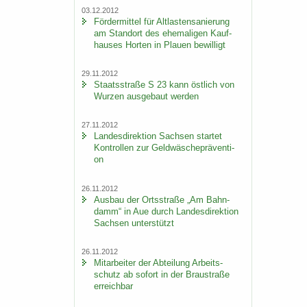
03.12.2012
För­der­mit­tel für Alt­las­ten­sa­nie­rung
am Stand­ort des ehe­ma­li­gen Kauf­
hau­ses Hor­ten in Plau­en be­wil­ligt
29.11.2012
Staats­stra­ße S 23 kann öst­lich von
Wur­zen aus­ge­baut wer­den
27.11.2012
Lan­des­di­rek­ti­on Sach­sen star­tet
Kon­trol­len zur Geld­wä­sche­prä­ven­ti­
on
26.11.2012
Aus­bau der Orts­stra­ße „Am Bahn­
damm“ in Aue durch Lan­des­di­rek­ti­on
Sach­sen un­ter­stützt
26.11.2012
Mit­ar­bei­ter der Ab­tei­lung Ar­beits­
schutz ab so­fort in der Brau­stra­ße
er­reich­bar