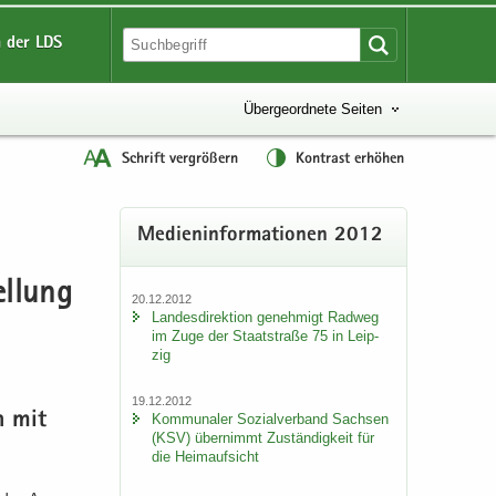
 der LDS
Übergeordnete Seiten
Schrift vergrößern
Kontrast erhöhen
Me­di­en­in­for­ma­tio­nen 2012
el­lung
20.12.2012
Lan­des­di­rek­ti­on ge­neh­migt Rad­weg
im Zuge der Staat­stra­ße 75 in Leip­
zig
19.12.2012
ch mit
Kom­mu­na­ler So­zi­al­ver­band Sach­sen
(KSV) über­nimmt Zu­stän­dig­keit für
die Heim­auf­sicht