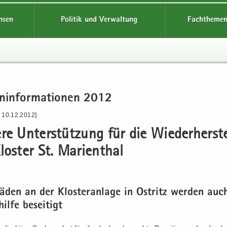
hsen
Politik und Verwaltung
Fachthemen
n­in­for­ma­tio­nen 2012
- 10.12.2012]
­re Un­ter­stüt­zung für die Wie­der­her­st
os­ter St. Ma­ri­en­thal
hä­den an der Klos­ter­an­la­ge in Ost­ritz wer­den au
il­fe be­sei­tigt