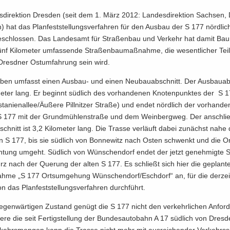
­di­rek­ti­on Dres­den (seit dem 1. März 2012: Lan­des­di­rek­ti­on Sach­sen, 
) hat das Plan­fest­stel­lungs­ver­fah­ren für den Aus­bau der S 177 nörd­li
e­schlos­sen. Das Lan­des­amt für Stra­ßen­bau und Ver­kehr hat damit Bau­
nf Ki­lo­me­ter um­fas­sen­de Stra­ßen­bau­maß­nah­me, die we­sent­li­cher Tei
 Dresd­ner Ost­um­fah­rung sein wird.
­ben um­fasst einen Ausbau-​ und einen Neu­bau­ab­schnitt. Der Aus­bau­ab­s
me­ter lang. Er be­ginnt süd­lich des vor­han­de­nen Kno­ten­punk­tes der S 
ta­ni­en­al­lee/Äu­ße­re Pill­nit­zer Stra­ße) und endet nörd­lich der vor­han­d
 177 mit der Grund­müh­len­stra­ße und dem Wein­berg­weg. Der an­schlie
schnitt ist 3,2 Ki­lo­me­ter lang. Die Tras­se ver­läuft dabei zu­nächst nahe
S 177, bis sie süd­lich von Bon­ne­witz nach Osten schwenkt und die Orts
h­tung um­geht. Süd­lich von Wün­schen­dorf endet der jetzt ge­neh­mig­te 
rz nach der Que­rung der alten S 177. Es schließt sich hier die ge­plan­t
h­me „S 177 Orts­um­ge­hung Wün­schen­dorf/Esch­dorf“ an, für die der­zei
i­on das Plan­fest­stel­lungs­ver­fah­ren durch­führt.
­gen­wär­ti­gen Zu­stand ge­nügt die S 177 nicht den ver­kehr­li­chen An­for­d
de­re die seit Fer­tig­stel­lung der Bun­des­au­to­bahn A 17 süd­lich von Dres­d
kehrs­men­gen kann die Tras­se nicht mehr mit aus­rei­chen­der Ver­kehrs­si­