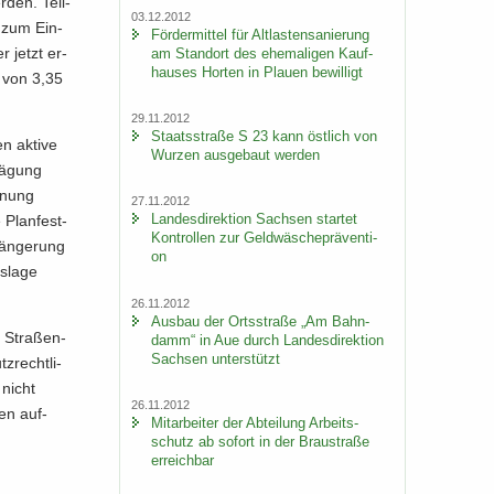
er­den. Teil­
03.12.2012
g zum Ein­
För­der­mit­tel für Alt­las­ten­sa­nie­rung
r jetzt er­
am Stand­ort des ehe­ma­li­gen Kauf­
hau­ses Hor­ten in Plau­en be­wil­ligt
g von 3,35
29.11.2012
Staats­stra­ße S 23 kann öst­lich von
n ak­ti­ve
Wur­zen aus­ge­baut wer­den
wä­gung
d­nung
27.11.2012
Lan­des­di­rek­ti­on Sach­sen star­tet
 Plan­fest­
Kon­trol­len zur Geld­wä­sche­prä­ven­ti­
län­ge­rung
on
­la­ge
26.11.2012
Aus­bau der Orts­stra­ße „Am Bahn­
r Stra­ßen­
damm“ in Aue durch Lan­des­di­rek­ti­on
Sach­sen un­ter­stützt
­recht­li­
 nicht
26.11.2012
gen auf­
Mit­ar­bei­ter der Ab­tei­lung Ar­beits­
schutz ab so­fort in der Brau­stra­ße
er­reich­bar