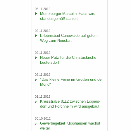
05.11.2012
Mo­ritz­bur­ger Marcolini-​Haus wird
stan­des­ge­mäß sa­niert
02.11.2012
Er­leb­nis­bad Cu­n­e­wal­de auf gutem
Weg zum Neu­start
02.11.2012
Neuer Putz für die Chris­tus­kir­che
Leu­ters­dorf
02.11.2012
"Das klei­ne Feine im Gro­ßen und der
Mond"
01.11.2012
Kreis­stra­ße 8112 zwi­schen Lip­pers­
dorf und Forch­heim wird aus­ge­baut.
30.10.2012
Ge­wer­be­ge­biet Klipp­hau­sen wächst
wei­ter