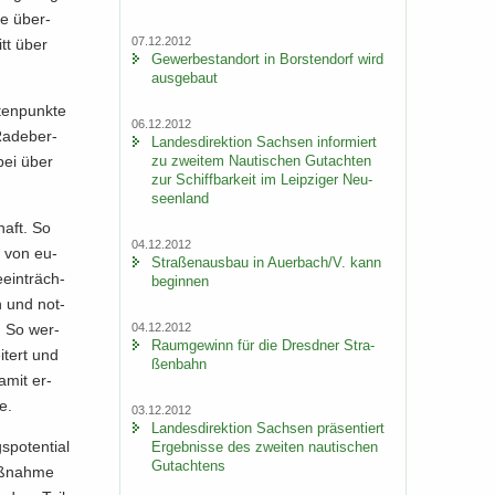
ne über­
07.12.2012
itt über
Ge­wer­be­stand­ort in Bors­ten­dorf wird
aus­ge­baut
ten­punk­te
06.12.2012
a­de­ber­
Lan­des­di­rek­ti­on Sach­sen in­for­miert
abei über
zu zwei­tem Nau­ti­schen Gut­ach­ten
zur Schiff­bar­keit im Leip­zi­ger Neu­
seen­land
haft. So
04.12.2012
t von eu­
Stra­ßen­aus­bau in Au­er­bach/V. kann
­ein­träch­
be­gin­nen
n und not­
n. So wer­
04.12.2012
Raum­ge­winn für die Dresd­ner Stra­
i­tert und
ßen­bahn
Damit er­
te.
03.12.2012
Lan­des­di­rek­ti­on Sach­sen prä­sen­tiert
po­ten­ti­al
Er­geb­nis­se des zwei­ten nau­ti­schen
Gut­ach­tens
aß­nah­me