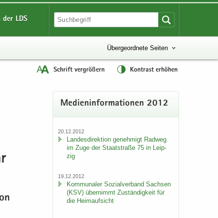
 der LDS
Übergeordnete Seiten
Schrift vergrößern
Kontrast erhöhen
Me­di­en­in­for­ma­tio­nen 2012
20.12.2012
Lan­des­di­rek­ti­on ge­neh­migt Rad­weg
im Zuge der Staat­stra­ße 75 in Leip­
zig
r
19.12.2012
Kom­mu­na­ler So­zi­al­ver­band Sach­sen
(KSV) über­nimmt Zu­stän­dig­keit für
von
die Heim­auf­sicht