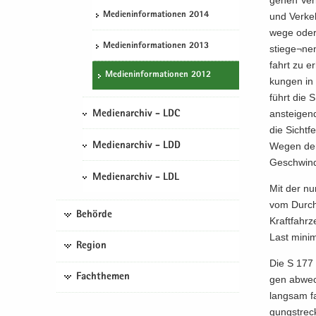
Me­di­en­in­for­ma­tio­nen 2014
und Ver­keh
we­ge oder 
Me­di­en­in­for­ma­tio­nen 2013
stie­ge¬nen
fahrt zu er
Me­di­en­in­for­ma­tio­nen 2012
kun­gen in 
führt die S
an­stei­ge
Medienarchiv - LDC
die Sicht­f
Wegen der 
Medienarchiv - LDD
Ge­schwin­d
Medienarchiv - LDL
Mit der nun
vom Durch­
Behörde
Kraft­fahr­
Last mi­ni­
Region
Die S 177 e
Fachthemen
gen ab­wech
lang­sam fa
gungstre­c