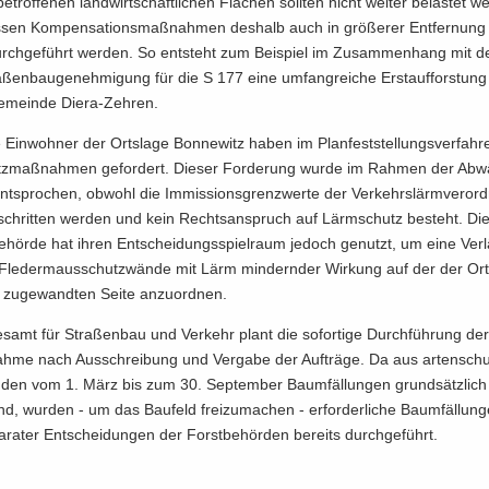
be­trof­fe­nen land­wirt­schaft­li­chen Flä­chen soll­ten nicht wei­ter be­las­tet w
­sen Kom­pen­sa­ti­ons­maß­nah­men des­halb auch in grö­ße­rer Ent­fer­nun
durch­ge­führt wer­den. So ent­steht zum Bei­spiel im Zu­sam­men­hang mit de
ra­ßen­bau­ge­neh­mi­gung für die S 177 eine um­fang­rei­che Erst­auf­fors­tun
e­mein­de Diera-​Zehren.
e Ein­woh­ner der Orts­la­ge Bon­ne­witz haben im Plan­fest­stel­lungs­ver­fah­re
z­maß­nah­men ge­for­dert. Die­ser For­de­rung wurde im Rah­men der Ab­
 ent­spro­chen, ob­wohl die Im­mis­si­ons­grenz­wer­te der Ver­kehrs­lärm­ver­or
schrit­ten wer­den und kein Rechts­an­spruch auf Lärm­schutz be­steht. Die
be­hör­de hat ihren Ent­schei­dungs­spiel­raum je­doch ge­nutzt, um eine Ver­
 Fle­der­maus­schutz­wän­de mit Lärm min­dern­der Wir­kung auf der der Orts
 zu­ge­wand­ten Seite an­zu­ord­nen.
­amt für Stra­ßen­bau und Ver­kehr plant die so­for­ti­ge Durch­füh­rung de
­me nach Aus­schrei­bung und Ver­ga­be der Auf­trä­ge. Da aus ar­ten­schutz
den vom 1. März bis zum 30. Sep­tem­ber Baum­fäl­lun­gen grund­sätz­lich
nd, wur­den - um das Bau­feld frei­zu­ma­chen - er­for­der­li­che Baum­fäl­lun­
­ra­ter Ent­schei­dun­gen der Forst­be­hör­den be­reits durch­ge­führt.