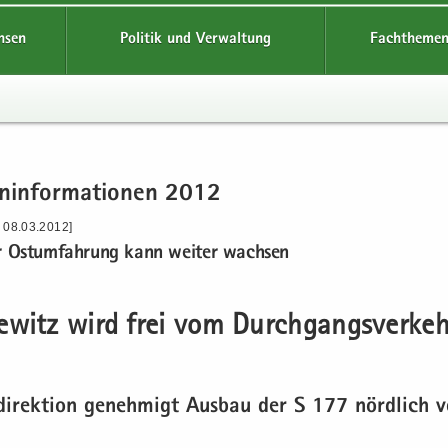
hsen
Politik und Verwaltung
Fachthemen
n­in­for­ma­tio­nen 2012
- 08.03.2012]
r Ost­um­fah­rung kann wei­ter wach­sen
e­witz wird frei vom Durch­gangs­ver­keh
­di­rek­ti­on ge­neh­migt Aus­bau der S 177 nörd­lich 