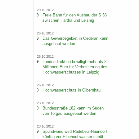
29.10.2012
Freie Bahn für den Aus­bau der S 36
zwi­schen Har­tha und Leis­nig
26.10.2012
Das Ge­wer­be­ge­biet in Oe­der­an kann
aus­ge­baut wer­den
26.10.2012
Lan­des­di­rek­ti­on be­wil­ligt mehr als 2
Mil­lio­nen Euro für Ver­bes­se­rung des
Hoch­was­ser­schut­zes in Leip­zig
26.10.2012
Hoch­was­ser­schutz in Ol­bern­hau
23.10.2012
Bun­des­stra­ße 182 kann im Süden
von Tor­gau aus­ge­baut wer­den
23.10.2012
Spund­wand wird Radebeul-​Naundorf
künf­tig vor El­be­hoch­was­ser schüt­