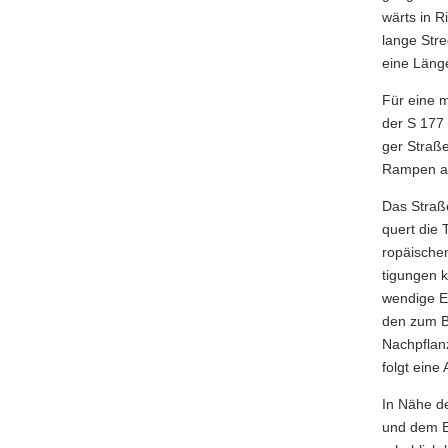
wärts in R
lan­ge Stre
eine Länge 
Für eine mö
der S 177 m
ger Stra­ße
Ram­pen an
Das Stra­ße
quert die T
ro­päi­sche
ti­gun­gen 
wen­di­ge E
den zum Bei
Nach­pflan­
folgt eine A
In Nähe der
und dem Ein