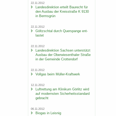
22.11.2012
Lan­des­di­rek­ti­on er­teilt Bau­recht für
den Aus­bau der Kreis­stra­ße K 9130
in Berms­grün
22.11.2012
Göltzsch­tal durch Quer­span­ge ent­
las­tet
22.11.2012
Lan­des­di­rek­ti­on Sach­sen un­ter­stützt
Aus­bau der Ober­wie­sen­tha­ler Stra­ße
in der Ge­mein­de Crot­ten­dorf
22.11.2012
Voll­gas beim Müller-​Kraftwerk
12.11.2012
Luft­ret­tung am Kli­ni­kum Gör­litz wird
auf mo­derns­ten Si­cher­heits­stan­dard
ge­bracht
06.11.2012
Bio­gas in Leis­nig