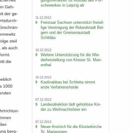
gungs­ver­fah­ren für Aus­bau des Por­
sche­wer­kes in Leip­zig ab
­len Geh­
mit der ge­
11.12.2012
Orts­durch­
Frei­staat Sach­sen un­ter­stützt frei­wil­
 Ein­schrän­
li­ge Ver­ei­ni­gung der Ro­land­stadt Bel­
gern und der Gnei­sen­au­stadt
on­ne­witz
Schildau
ol­ge steil
, als auch
10.12.2012
­formt.
Wei­te­re Un­ter­stüt­zung für die Wie­
der­her­stel­lung von Klos­ter St. Ma­ri­
tt die
en­thal
10.12.2012
eb­lich
Kao­lin­ab­bau bei Schlet­ta nimmt
wa 1000
erste Ver­fah­rens­hür­de
ten­den
07.12.2012
Lan­des­di­rek­ti­on lädt ge­hör­lo­se Kin­
der zu Weih­nachts­fei­er ein
rt­rich­tun­
kön­nen
07.12.2012
Stei­
Neuer An­strich für die Klos­ter­kir­che
rung berg­
St. Ma­ri­enstern