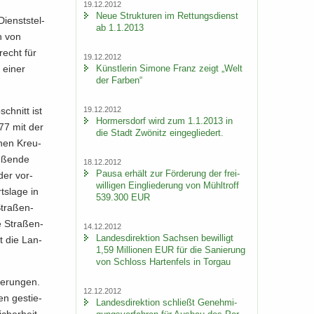
19.12.2012
Neue Struk­tu­ren im Ret­tungs­dienst
Dienst­stel­
ab 1.1.2013
ch von
recht für
19.12.2012
Künst­le­rin Si­mo­ne Franz zeigt „Welt
l einer
der Far­ben“
19.12.2012
chnitt ist
Hor­mers­dorf wird zum 1.1.2013 in
177 mit der
die Stadt Zwö­nitz ein­ge­glie­dert.
e­nen Kreu­
­ßen­de
18.12.2012
Pausa er­hält zur För­de­rung der frei­
 der vor­
wil­li­gen Ein­glie­de­rung von Mühl­troff
­la­ge in
539.300 EUR
Stra­ßen­
e Stra­ßen­
14.12.2012
Lan­des­di­rek­ti­on Sach­sen be­wil­ligt
t die Lan­
1,59 Mil­lio­nen EUR für die Sa­nie­rung
von Schloss Har­ten­fels in Tor­gau
e­run­gen.
12.12.2012
en ge­stie­
Lan­des­di­rek­ti­on schließt Ge­neh­mi­
cher­heit