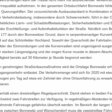
rs­qua­li­tät auf­neh­men. In der ge­sam­ten Orts­durch­fahrt Bon­ne­witz feh
Que­rungs­hil­fen. Der un­zu­rei­chen­de Aus­bau­stan­dard in Kom­bi­na­ti­on 
 Ver­kehrs­be­las­tung, ins­be­son­de­re durch Schwer­ver­kehr, führt in der 
­heb­li­chen Lärm- und Schad­stoff­be­las­tun­gen, Si­cher­heits­de­fi­zi­ten und
der Erschließungs-​ und Auf­ent­halts­funk­ti­on der Stra­ße. Nörd­lich von B
 177 durch den Bon­ne­wit­zer Grund, dann in ser­pen­ti­nen­ar­ti­ger Kur­ven­f
nd auf das Schön­fel­der Hoch­land. So­wohl der Quer­schnitt der Fahr­bahn
el­der der Ein­mün­dun­gen und die Kur­ven­ra­di­en sind un­ge­nü­gend aus­ge
star­ken Längs­nei­gung und der engen Kurve muss­te in die­sem Ab­schni
ig­keit be­reits auf 30 Ki­lo­me­ter je Stun­de be­grenzt wer­den.
 ge­neh­mig­ten Stra­ßen­bau­maß­nah­me wird die Orts­la­ge Bon­ne­witz er­h
gangs­ver­kehr ent­las­tet. Die Ver­kehrs­men­ge wird sich für 2020 mit et
zeu­gen pro Tag auf etwa ein Zehn­tel der ohne Orts­um­fah­rung zu er­war­
mie­ren.
r­hält einen drei­strei­fi­gen Re­gel­quer­schnitt. Damit ste­hen in bei­den Fah
­selnd zwei Fahr­strei­fen zur Ver­fü­gung. In re­gel­mä­ßi­gen Ab­stän­den 
h­ren­de Fahr­zeu­ge ge­fahr­los über­holt wer­den. Im Be­reich der lan­gen 
ke zwi­schen Bon­ne­witz und Wün­schen­dorf muss die zwei­strei­fi­ge Füh­