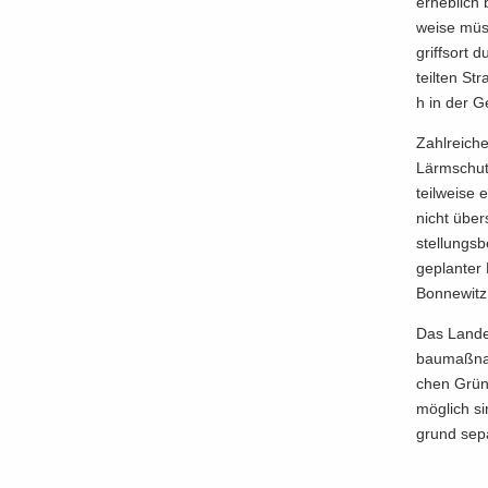
er­heb­lich 
wei­se müs
griffs­ort 
teil­ten St
h in der G
Zahl­rei­ch
Lärm­schut
teil­wei­se
nicht über­
stel­lungs­
ge­plan­ter
Bon­ne­witz
Das Lan­des
bau­maß­nah
chen Grün­
mög­lich si
grund se­pa