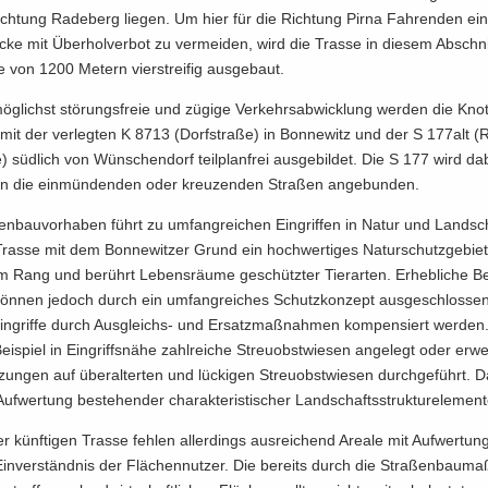
ich­tung Ra­de­berg lie­gen. Um hier für die Rich­tung Pirna Fah­ren­den ei
­cke mit Über­hol­ver­bot zu ver­mei­den, wird die Tras­se in die­sem Ab­schn
von 1200 Me­tern vier­strei­fig aus­ge­baut.
g­lichst stö­rungs­freie und zü­gi­ge Ver­kehrs­ab­wick­lung wer­den die Kno­
it der ver­leg­ten K 8713 (Dorf­stra­ße) in Bon­ne­witz und der S 177alt (R
) süd­lich von Wün­schen­dorf teil­plan­frei aus­ge­bil­det. Die S 177 wird d
 die ein­mün­den­den oder kreu­zen­den Stra­ßen an­ge­bun­den.
n­bau­vor­ha­ben führt zu um­fang­rei­chen Ein­grif­fen in Natur und Land­sc
ras­se mit dem Bon­ne­wit­zer Grund ein hoch­wer­ti­ges Na­tur­schutz­ge­bie
m Rang und be­rührt Le­bens­räu­me ge­schütz­ter Tier­ar­ten. Er­heb­li­che Be
kön­nen je­doch durch ein um­fang­rei­ches Schutz­kon­zept aus­ge­schlos­se
in­grif­fe durch Ausgleichs-​ und Er­satz­maß­nah­men kom­pen­siert wer­de
­spiel in Ein­griffs­nä­he zahl­rei­che Streu­obst­wie­sen an­ge­legt oder er­we
zun­gen auf über­al­ter­ten und lü­cki­gen Streu­obst­wie­sen durch­ge­führt. 
uf­wer­tung be­stehen­der cha­rak­te­ris­ti­scher Land­schafts­struk­tur­ele­men­
 künf­ti­gen Tras­se feh­len al­ler­dings aus­rei­chend Area­le mit Auf­wer­tungs­
­ver­ständ­nis der Flä­chen­nut­zer. Die be­reits durch die Stra­ßen­bau­m