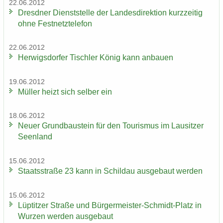
22.06.2012
Dresd­ner Dienst­stel­le der Lan­des­di­rek­ti­on kurz­zei­tig
ohne Fest­netz­te­le­fon
22.06.2012
Her­wigs­dor­fer Tisch­ler König kann an­bau­en
19.06.2012
Mül­ler heizt sich sel­ber ein
18.06.2012
Neuer Grund­bau­stein für den Tou­ris­mus im Lau­sit­zer
Se­en­land
15.06.2012
Staats­stra­ße 23 kann in Schildau aus­ge­baut wer­den
15.06.2012
Lüp­tit­zer Stra­ße und Bürgermeister-​Schmidt-Platz in
Wur­zen wer­den aus­ge­baut