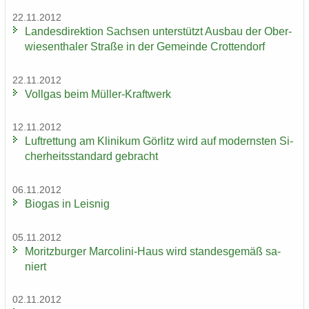
22.11.2012
Lan­des­di­rek­ti­on Sach­sen un­ter­stützt Aus­bau der Ober­
wie­sen­tha­ler Stra­ße in der Ge­mein­de Crot­ten­dorf
22.11.2012
Voll­gas beim Müller-​Kraftwerk
12.11.2012
Luft­ret­tung am Kli­ni­kum Gör­litz wird auf mo­derns­ten Si­
cher­heits­stan­dard ge­bracht
06.11.2012
Bio­gas in Leis­nig
05.11.2012
Mo­ritz­bur­ger Marcolini-​Haus wird stan­des­ge­mäß sa­
niert
02.11.2012