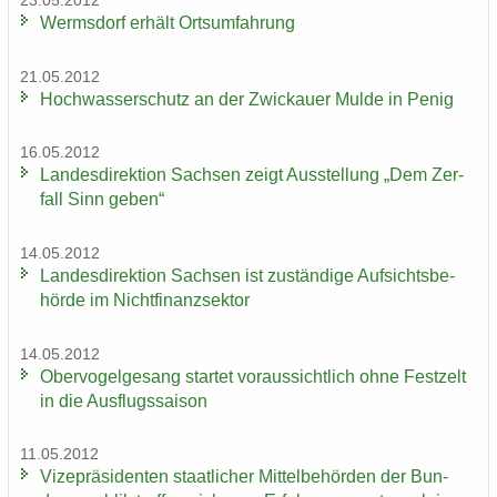
23.05.2012
Werms­dorf er­hält Orts­um­fah­rung
21.05.2012
Hoch­was­ser­schutz an der Zwi­ckau­er Mulde in Penig
16.05.2012
Lan­des­di­rek­ti­on Sach­sen zeigt Aus­stel­lung „Dem Zer­
fall Sinn geben“
14.05.2012
Lan­des­di­rek­ti­on Sach­sen ist zu­stän­di­ge Auf­sichts­be­
hör­de im Nicht­fi­nanz­sek­tor
14.05.2012
Ober­vo­gel­ge­sang star­tet vor­aus­sicht­lich ohne Fest­zelt
in die Aus­flugs­sai­son
11.05.2012
Vi­ze­prä­si­den­ten staat­li­cher Mit­tel­be­hör­den der Bun­