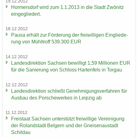
19.12.2012
Hor­mers­dorf wird zum 1.1.2013 in die Stadt Zwö­nitz
ein­ge­glie­dert.
18.12.2012
Pausa er­hält zur För­de­rung der frei­wil­li­gen Ein­glie­de­
rung von Mühl­troff 539.300 EUR
14.12.2012
Lan­des­di­rek­ti­on Sach­sen be­wil­ligt 1,59 Mil­lio­nen EUR
für die Sa­nie­rung von Schloss Har­ten­fels in Tor­gau
12.12.2012
Lan­des­di­rek­ti­on schließt Ge­neh­mi­gungs­ver­fah­ren für
Aus­bau des Por­sche­wer­kes in Leip­zig ab
11.12.2012
Frei­staat Sach­sen un­ter­stützt frei­wil­li­ge Ver­ei­ni­gung
der Ro­land­stadt Bel­gern und der Gnei­sen­au­stadt
Schildau