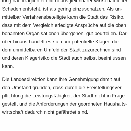
lung nach­träg­lich ein nicht aus­gleich­ba­rer wirt­schaft­li­cher
Scha­den ent­steht, ist als ge­ring ein­zu­schät­zen. Als un­
mit­tel­bar Ver­fah­rens­be­tei­lig­te kann die Stadt das Ri­si­ko,
dass mit dem Ver­gleich er­le­dig­te An­sprü­che auf die oben
be­nann­ten Or­ga­ni­sa­tio­nen über­ge­hen, gut be­ur­tei­len. Dar­
über hin­aus han­delt es sich um po­ten­ti­el­le Klä­ger, die
dem un­mit­tel­ba­ren Um­feld der Stadt zu­zu­rech­nen sind
und deren Kla­ge­ri­si­ko die Stadt auch selbst be­ein­flus­sen
kann.
Die Lan­des­di­rek­ti­on kann ihre Ge­neh­mi­gung damit auf
den Um­stand grün­den, dass durch die Frei­stel­lungs­ver­
pflich­tung die Leis­tungs­fä­hig­keit der Stadt nicht in Frage
ge­stellt und die An­for­de­run­gen der ge­ord­ne­ten Haus­halts­
wirt­schaft da­durch nicht ge­fähr­det sind.