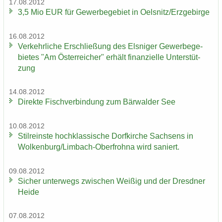
17.08.2012
3,5 Mio EUR für Ge­wer­be­ge­biet in Oels­nitz/Erz­ge­bir­ge
16.08.2012
Ver­kehr­li­che Er­schlie­ßung des Els­ni­ger Ge­wer­be­ge­
bie­tes "Am Ös­ter­rei­cher" er­hält fi­nan­zi­el­le Un­ter­stüt­
zung
14.08.2012
Di­rek­te Fisch­ver­bin­dung zum Bär­wal­der See
10.08.2012
Stil­reins­te hoch­klas­si­sche Dorf­kir­che Sach­sens in
Wol­ken­burg/Limbach-​Oberfrohna wird sa­niert.
09.08.2012
Si­cher un­ter­wegs zwi­schen Wei­ßig und der Dresd­ner
Heide
07.08.2012