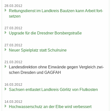
28.03.2012
Ret­tungs­dienst im Land­kreis Baut­zen kann Ar­beit fort­
set­zen
27.03.2012
Up­grade für die Dresd­ner Borsberg­stra­ße
27.03.2012
Neuer Spiel­platz statt Schul­rui­ne
21.03.2012
Lan­des­di­rek­ti­on ohne Ein­wän­de gegen Ver­gleich zwi­
schen Dres­den und GAG­FAH
16.03.2012
Sach­sen ent­las­tet Land­kreis Gör­litz von Flut­kos­ten
14.03.2012
Hoch­was­ser­schutz an der Elbe wird ver­bes­sert