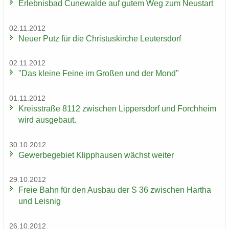
Er­leb­nis­bad Cu­n­e­wal­de auf gutem Weg zum Neu­start
02.11.2012
Neuer Putz für die Chris­tus­kir­che Leu­ters­dorf
02.11.2012
"Das klei­ne Feine im Gro­ßen und der Mond"
01.11.2012
Kreis­stra­ße 8112 zwi­schen Lip­pers­dorf und Forch­heim
wird aus­ge­baut.
30.10.2012
Ge­wer­be­ge­biet Klipp­hau­sen wächst wei­ter
29.10.2012
Freie Bahn für den Aus­bau der S 36 zwi­schen Har­tha
und Leis­nig
26.10.2012