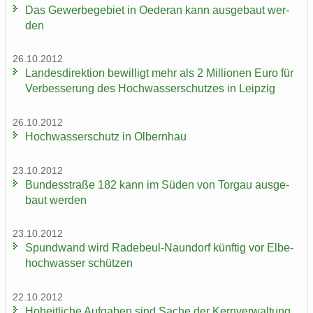
Das Ge­wer­be­ge­biet in Oe­der­an kann aus­ge­baut wer­
den
26.10.2012
Lan­des­di­rek­ti­on be­wil­ligt mehr als 2 Mil­lio­nen Euro für
Ver­bes­se­rung des Hoch­was­ser­schut­zes in Leip­zig
26.10.2012
Hoch­was­ser­schutz in Ol­bern­hau
23.10.2012
Bun­des­stra­ße 182 kann im Süden von Tor­gau aus­ge­
baut wer­den
23.10.2012
Spund­wand wird Radebeul-​Naundorf künf­tig vor El­be­
hoch­was­ser schüt­zen
22.10.2012
Ho­heit­li­che Auf­ga­ben sind Sache der Kern­ver­wal­tung