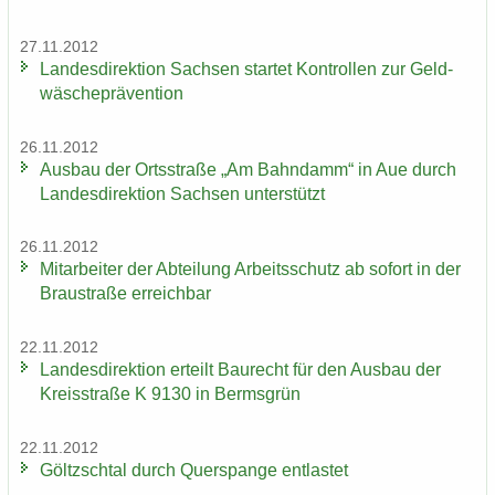
27.11.2012
Lan­des­di­rek­ti­on Sach­sen star­tet Kon­trol­len zur Geld­
wä­sche­prä­ven­ti­on
26.11.2012
Aus­bau der Orts­stra­ße „Am Bahn­damm“ in Aue durch
Lan­des­di­rek­ti­on Sach­sen un­ter­stützt
26.11.2012
Mit­ar­bei­ter der Ab­tei­lung Ar­beits­schutz ab so­fort in der
Brau­stra­ße er­reich­bar
22.11.2012
Lan­des­di­rek­ti­on er­teilt Bau­recht für den Aus­bau der
Kreis­stra­ße K 9130 in Berms­grün
22.11.2012
Göltzsch­tal durch Quer­span­ge ent­las­tet