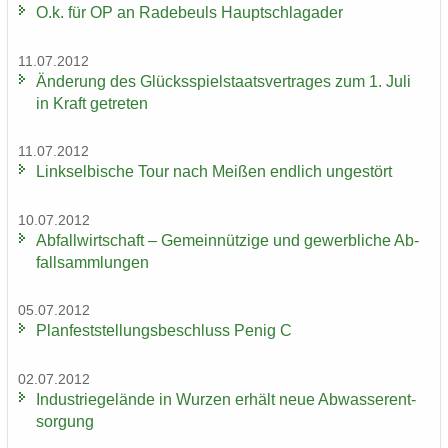
O.k. für OP an Ra­de­beuls Haupt­schlag­ader
11.07.2012
Än­de­rung des Glücks­spiel­staats­ver­tra­ges zum 1. Juli
in Kraft ge­tre­ten
11.07.2012
Linksel­bi­sche Tour nach Mei­ßen end­lich un­ge­stört
10.07.2012
Ab­fall­wirt­schaft – Ge­mein­nüt­zi­ge und ge­werb­li­che Ab­
fall­samm­lun­gen
05.07.2012
Plan­fest­stel­lungs­be­schluss Penig C
02.07.2012
In­dus­trie­ge­län­de in Wur­zen er­hält neue Ab­was­ser­ent­
sor­gung