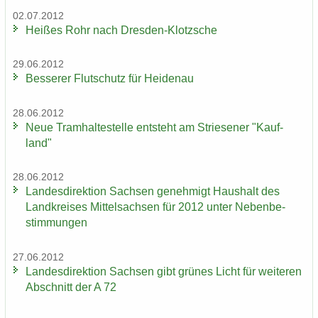
02.07.2012
Hei­ßes Rohr nach Dresden-​Klotzsche
29.06.2012
Bes­se­rer Flut­schutz für Hei­den­au
28.06.2012
Neue Tram­hal­te­stel­le ent­steht am Strie­se­ner "Kauf­
land"
28.06.2012
Lan­des­di­rek­ti­on Sach­sen ge­neh­migt Haus­halt des
Land­krei­ses Mit­tel­sach­sen für 2012 unter Ne­ben­be­
stim­mun­gen
27.06.2012
Lan­des­di­rek­ti­on Sach­sen gibt grü­nes Licht für wei­te­ren
Ab­schnitt der A 72