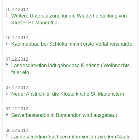
10.12.2012
Wei­te­re Un­ter­stüt­zung für die Wie­der­her­stel­lung von
Klos­ter St. Ma­ri­en­thal
10.12.2012
Kao­lin­ab­bau bei Schlet­ta nimmt erste Ver­fah­rens­hür­de
07.12.2012
Lan­des­di­rek­ti­on lädt ge­hör­lo­se Kin­der zu Weih­nachts­
fei­er ein
07.12.2012
Neuer An­strich für die Klos­ter­kir­che St. Ma­ri­enstern
07.12.2012
Ge­wer­be­stand­ort in Bors­ten­dorf wird aus­ge­baut
06.12.2012
Lan­des­di­rek­ti­on Sach­sen in­for­miert zu zwei­tem Nau­ti­