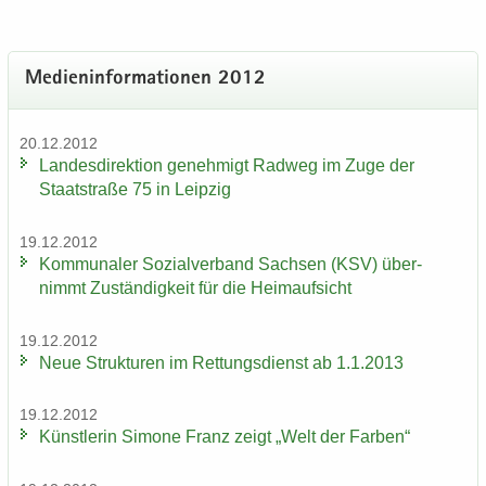
Me­di­en­in­for­ma­tio­nen 2012
20.12.2012
Lan­des­di­rek­ti­on ge­neh­migt Rad­weg im Zuge der
Staat­stra­ße 75 in Leip­zig
19.12.2012
Kom­mu­na­ler So­zi­al­ver­band Sach­sen (KSV) über­
nimmt Zu­stän­dig­keit für die Heim­auf­sicht
19.12.2012
Neue Struk­tu­ren im Ret­tungs­dienst ab 1.1.2013
19.12.2012
Künst­le­rin Si­mo­ne Franz zeigt „Welt der Far­ben“