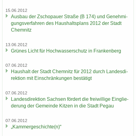
15.06.2012
Aus­bau der Zscho­pau­er Stra­ße (B 174) und Ge­neh­mi­
gungs­ver­fah­ren des Haus­halts­plans 2012 der Stadt
Chem­nitz
13.06.2012
Grü­nes Licht für Hoch­was­ser­schutz in Fran­ken­berg
07.06.2012
Haus­halt der Stadt Chem­nitz für 2012 durch Lan­des­di­
rek­ti­on mit Ein­schrän­kun­gen be­stä­tigt
07.06.2012
Lan­des­di­rek­ti­on Sach­sen för­dert die frei­wil­li­ge Ein­glie­
de­rung der Ge­mein­de Kit­zen in die Stadt Pegau
07.06.2012
„Kam­mer­ge­schich­te(n)“