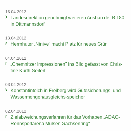
16.04.2012
Lan­des­di­rek­ti­on ge­neh­migt wei­te­ren Aus­bau der B 180
in Ditt­manns­dorf
13.04.2012
Herrn­hu­ter „Ni­ni­ve“ macht Platz für neues Grün
04.04.2012
„Chem­nit­zer Im­pres­sio­nen" ins Bild ge­fasst von Chris­
ti­ne Kurth-​Seifert
03.04.2012
Kon­stan­tin­teich in Frei­berg wird Gütesicherungs-​ und
Wassermengenausgleichs-​speicher
02.04.2012
Ziel­ab­wei­chungs­ver­fah­ren für das Vor­ha­ben „ADAC-​
Rennsportarena Mülsen-​Sachsenring“