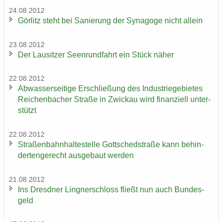
24.08.2012
Gör­litz steht bei Sa­nie­rung der Syn­ago­ge nicht al­lein
23.08.2012
Der Lau­sit­zer Seen­rund­fahrt ein Stück näher
22.08.2012
Ab­was­ser­sei­ti­ge Er­schlie­ßung des In­dus­trie­ge­bie­tes
Rei­chen­ba­cher Stra­ße in Zwi­ckau wird fi­nan­zi­ell un­ter­
stützt
22.08.2012
Stra­ßen­bahn­hal­te­stel­le Gott­sched­stra­ße kann be­hin­
der­ten­ge­recht aus­ge­baut wer­den
21.08.2012
Ins Dresd­ner Ling­ner­schloss fließt nun auch Bun­des­
geld