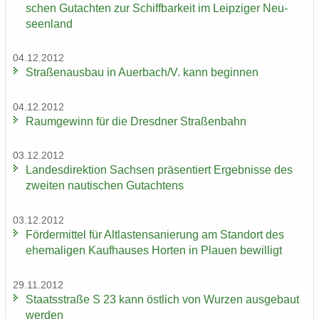
schen Gut­ach­ten zur Schiff­bar­keit im Leip­zi­ger Neu­
seen­land
04.12.2012
Stra­ßen­aus­bau in Au­er­bach/V. kann be­gin­nen
04.12.2012
Raum­ge­winn für die Dresd­ner Stra­ßen­bahn
03.12.2012
Lan­des­di­rek­ti­on Sach­sen prä­sen­tiert Er­geb­nis­se des
zwei­ten nau­ti­schen Gut­ach­tens
03.12.2012
För­der­mit­tel für Alt­las­ten­sa­nie­rung am Stand­ort des
ehe­ma­li­gen Kauf­hau­ses Hor­ten in Plau­en be­wil­ligt
29.11.2012
Staats­stra­ße S 23 kann öst­lich von Wur­zen aus­ge­baut
wer­den