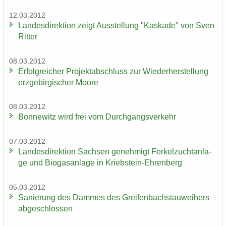
12.03.2012
Lan­des­di­rek­ti­on zeigt Aus­stel­lung "Kas­ka­de" von Sven
Rit­ter
08.03.2012
Er­folg­rei­cher Pro­jekt­ab­schluss zur Wie­der­her­stel­lung
erz­ge­bir­gi­scher Moore
08.03.2012
Bon­ne­witz wird frei vom Durch­gangs­ver­kehr
07.03.2012
Lan­des­di­rek­ti­on Sach­sen ge­neh­migt Fer­kel­zucht­an­la­
ge und Bio­gas­an­la­ge in Kriebstein-​Ehrenberg
05.03.2012
Sa­nie­rung des Dam­mes des Grei­fen­bach­stau­wei­hers
ab­ge­schlos­sen