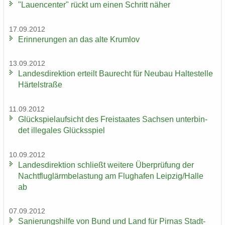
"Lau­en­cen­ter" rückt um einen Schritt näher
17.09.2012
Er­in­ne­run­gen an das alte Krum­lov
13.09.2012
Lan­des­di­rek­ti­on er­teilt Bau­recht für Neu­bau Hal­te­stel­le
Här­tel­stra­ße
11.09.2012
Glück­spiel­auf­sicht des Frei­staa­tes Sach­sen un­ter­bin­
det il­le­ga­les Glücks­spiel
10.09.2012
Lan­des­di­rek­ti­on schließt wei­te­re Über­prü­fung der
Nacht­flug­lärm­be­las­tung am Flug­ha­fen Leip­zig/Halle
ab
07.09.2012
Sa­nie­rungs­hil­fe von Bund und Land für Pirnas Stadt­