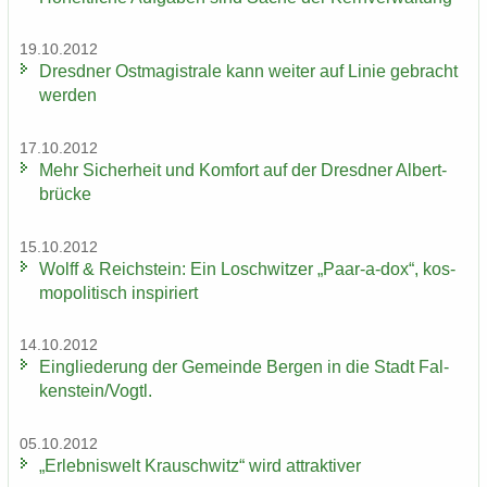
19.10.2012
Dresd­ner Ost­ma­gis­tra­le kann wei­ter auf Linie ge­bracht
wer­den
17.10.2012
Mehr Si­cher­heit und Kom­fort auf der Dresd­ner Al­bert­
brü­cke
15.10.2012
Wolff & Reichs­tein: Ein Losch­wit­zer „Paar-​a-dox“, kos­
mo­po­li­tisch in­spi­riert
14.10.2012
Ein­glie­de­rung der Ge­mein­de Ber­gen in die Stadt Fal­
ken­stein/Vogtl.
05.10.2012
„Er­leb­nis­welt Krausch­witz“ wird at­trak­ti­ver