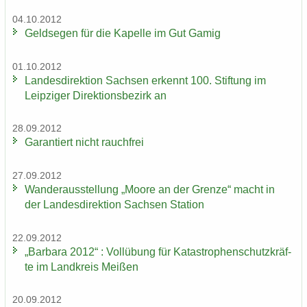
04.10.2012
Geld­se­gen für die Ka­pel­le im Gut Gamig
01.10.2012
Lan­des­di­rek­ti­on Sach­sen er­kennt 100. Stif­tung im
Leip­zi­ger Di­rek­ti­ons­be­zirk an
28.09.2012
Ga­ran­tiert nicht rauch­frei
27.09.2012
Wan­der­aus­stel­lung „Moore an der Gren­ze“ macht in
der Lan­des­di­rek­ti­on Sach­sen Sta­ti­on
22.09.2012
„Bar­ba­ra 2012“ : Voll­übung für Ka­ta­stro­phen­schutz­kräf­
te im Land­kreis Mei­ßen
20.09.2012