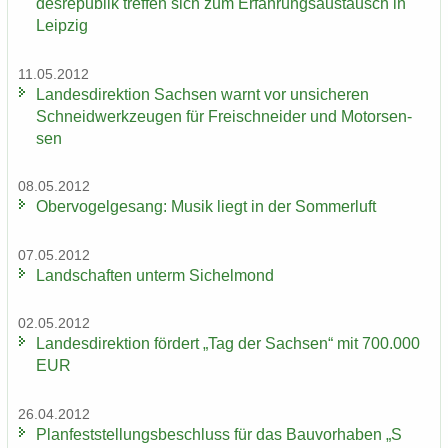
des­re­pu­blik tref­fen sich zum Er­fah­rungs­aus­tausch in
Leip­zig
11.05.2012
Lan­des­di­rek­ti­on Sach­sen warnt vor un­si­che­ren
Schneid­werk­zeu­gen für Frei­schnei­der und Mo­tor­sen­
sen
08.05.2012
Ober­vo­gel­ge­sang: Musik liegt in der Som­mer­luft
07.05.2012
Land­schaf­ten un­term Si­chel­mond
02.05.2012
Lan­des­di­rek­ti­on för­dert „Tag der Sach­sen“ mit 700.000
EUR
26.04.2012
Plan­fest­stel­lungs­be­schluss für das Bau­vor­ha­ben „S