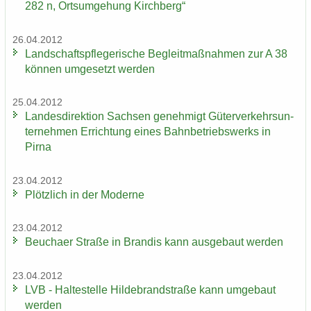
282 n, Orts­um­ge­hung Kirch­berg“
26.04.2012
Land­schafts­pfle­ge­ri­sche Be­gleit­maß­nah­men zur A 38
kön­nen um­ge­setzt wer­den
25.04.2012
Lan­des­di­rek­ti­on Sach­sen ge­neh­migt Gü­ter­ver­kehrs­un­
ter­neh­men Er­rich­tung eines Bahn­be­triebs­werks in
Pirna
23.04.2012
Plötz­lich in der Mo­der­ne
23.04.2012
Beu­cha­er Stra­ße in Bran­dis kann aus­ge­baut wer­den
23.04.2012
LVB - Hal­te­stel­le Hil­de­brand­stra­ße kann um­ge­baut
wer­den