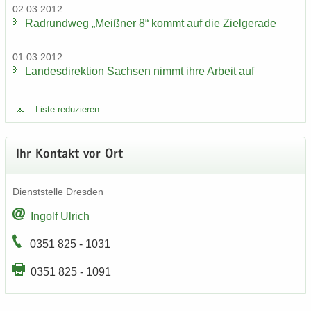
02.03.2012
Rad­rund­weg „Meiß­ner 8“ kommt auf die Ziel­ge­ra­de
01.03.2012
Lan­des­di­rek­ti­on Sach­sen nimmt ihre Ar­beit auf
Liste re­du­zie­ren ...
Ihr Kon­takt vor Ort
Dienst­stel­le Dres­den
In­golf Ul­rich
0351 825 - 1031
0351 825 - 1091