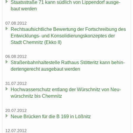
Staats­stra­ße 71 kann süd­lich von Lip­pen­dorf aus­ge­
baut wer­den
07.08.2012
Rechts­auf­sicht­li­che Be­wer­tung der Fort­schrei­bung des
Entwicklungs-​ und Kon­so­li­die­rungs­kon­zep­tes der
Stadt Chem­nitz (Ekko II)
06.08.2012
Stra­ßen­bahn­hal­te­stel­le Rat­haus Stöt­teritz kann be­hin­
der­ten­ge­recht aus­ge­baut wer­den
31.07.2012
Hoch­was­ser­schutz ent­lang der Wür­schnitz von Neu­
wür­schnitz bis Chem­nitz
20.07.2012
Neue Brü­cken für die B 169 in Löß­nitz
12.07.2012