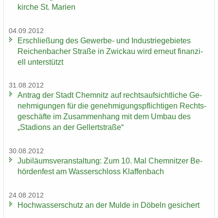
kir­che St. Ma­ri­en
04.09.2012
Er­schlie­ßung des Gewerbe-​ und In­dus­trie­ge­bie­tes
Rei­chen­ba­cher Stra­ße in Zwi­ckau wird er­neut fi­nan­zi­
ell un­ter­stützt
31.08.2012
An­trag der Stadt Chem­nitz auf rechts­auf­sicht­li­che Ge­
neh­mi­gun­gen für die ge­neh­mi­gungs­pflich­ti­gen Rechts­
ge­schäf­te im Zu­sam­men­hang mit dem Umbau des
„Sta­di­ons an der Gel­lert­stra­ße“
30.08.2012
Ju­bi­lä­ums­ver­an­stal­tung: Zum 10. Mal Chem­nit­zer Be­
hör­den­fest am Was­ser­schloss Klaf­fen­bach
24.08.2012
Hoch­was­ser­schutz an der Mulde in Dö­beln ge­si­chert