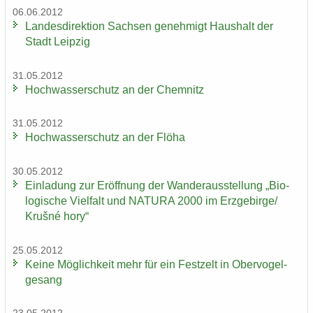
06.06.2012
Lan­des­di­rek­ti­on Sach­sen ge­neh­migt Haus­halt der
Stadt Leip­zig
31.05.2012
Hoch­was­ser­schutz an der Chem­nitz
31.05.2012
Hoch­was­ser­schutz an der Flöha
30.05.2012
Ein­la­dung zur Er­öff­nung der Wan­der­aus­stel­lung „Bio­
lo­gi­sche Viel­falt und NA­TU­RA 2000 im Erz­ge­bir­ge/
Krušné hory“
25.05.2012
Keine Mög­lich­keit mehr für ein Fest­zelt in Ober­vo­gel­
ge­sang