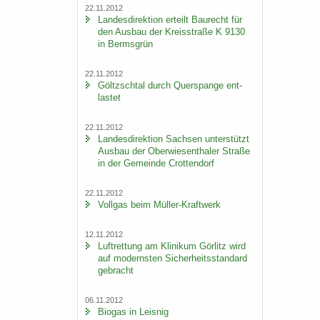
22.11.2012
Lan­des­di­rek­ti­on er­teilt Bau­recht für
den Aus­bau der Kreis­stra­ße K 9130
in Berms­grün
22.11.2012
Göltzsch­tal durch Quer­span­ge ent­
las­tet
22.11.2012
Lan­des­di­rek­ti­on Sach­sen un­ter­stützt
Aus­bau der Ober­wie­sen­tha­ler Stra­ße
in der Ge­mein­de Crot­ten­dorf
22.11.2012
Voll­gas beim Müller-​Kraftwerk
12.11.2012
Luft­ret­tung am Kli­ni­kum Gör­litz wird
auf mo­derns­ten Si­cher­heits­stan­dard
ge­bracht
06.11.2012
Bio­gas in Leis­nig