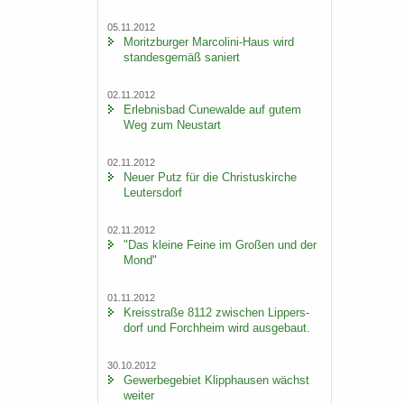
05.11.2012
Mo­ritz­bur­ger Marcolini-​Haus wird
stan­des­ge­mäß sa­niert
02.11.2012
Er­leb­nis­bad Cu­n­e­wal­de auf gutem
Weg zum Neu­start
02.11.2012
Neuer Putz für die Chris­tus­kir­che
Leu­ters­dorf
02.11.2012
"Das klei­ne Feine im Gro­ßen und der
Mond"
01.11.2012
Kreis­stra­ße 8112 zwi­schen Lip­pers­
dorf und Forch­heim wird aus­ge­baut.
30.10.2012
Ge­wer­be­ge­biet Klipp­hau­sen wächst
wei­ter