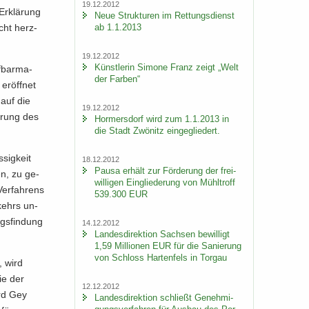
19.12.2012
Er­klä­rung
Neue Struk­tu­ren im Ret­tungs­dienst
ab 1.1.2013
echt herz­
19.12.2012
Künst­le­rin Si­mo­ne Franz zeigt „Welt
f­bar­ma­
der Far­ben“
r­öff­net
auf die
19.12.2012
e­rung des
Hor­mers­dorf wird zum 1.1.2013 in
die Stadt Zwö­nitz ein­ge­glie­dert.
­sig­keit
18.12.2012
Pausa er­hält zur För­de­rung der frei­
en, zu ge­
wil­li­gen Ein­glie­de­rung von Mühl­troff
er­fah­rens
539.300 EUR
r­kehrs un­
gs­fin­dung
14.12.2012
Lan­des­di­rek­ti­on Sach­sen be­wil­ligt
1,59 Mil­lio­nen EUR für die Sa­nie­rung
von Schloss Har­ten­fels in Tor­gau
, wird
ie der
12.12.2012
ard Gey
Lan­des­di­rek­ti­on schließt Ge­neh­mi­