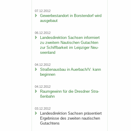
07.12.2012
Ge­wer­be­stand­ort in Bors­ten­dorf wird
aus­ge­baut
06.12.2012
Lan­des­di­rek­ti­on Sach­sen in­for­miert
zu zwei­tem Nau­ti­schen Gut­ach­ten
zur Schiff­bar­keit im Leip­zi­ger Neu­
seen­land
04.12.2012
Stra­ßen­aus­bau in Au­er­bach/V. kann
be­gin­nen
04.12.2012
Raum­ge­winn für die Dresd­ner Stra­
ßen­bahn
03.12.2012
Lan­des­di­rek­ti­on Sach­sen prä­sen­tiert
Er­geb­nis­se des zwei­ten nau­ti­schen
Gut­ach­tens