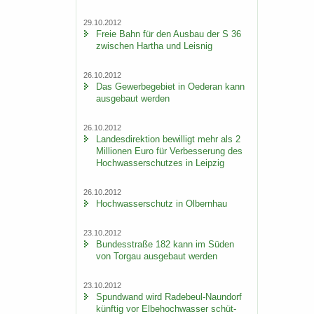
29.10.2012
Freie Bahn für den Aus­bau der S 36
zwi­schen Har­tha und Leis­nig
26.10.2012
Das Ge­wer­be­ge­biet in Oe­der­an kann
aus­ge­baut wer­den
26.10.2012
Lan­des­di­rek­ti­on be­wil­ligt mehr als 2
Mil­lio­nen Euro für Ver­bes­se­rung des
Hoch­was­ser­schut­zes in Leip­zig
26.10.2012
Hoch­was­ser­schutz in Ol­bern­hau
23.10.2012
Bun­des­stra­ße 182 kann im Süden
von Tor­gau aus­ge­baut wer­den
23.10.2012
Spund­wand wird Radebeul-​Naundorf
künf­tig vor El­be­hoch­was­ser schüt­