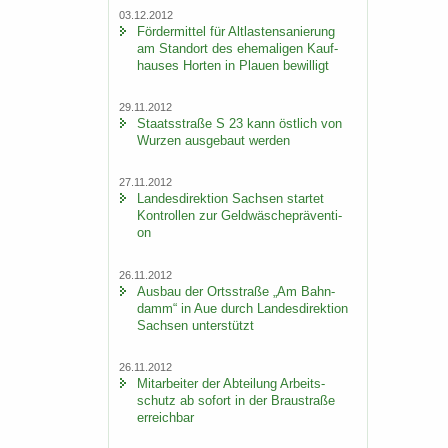
03.12.2012
För­der­mit­tel für Alt­las­ten­sa­nie­rung
am Stand­ort des ehe­ma­li­gen Kauf­
hau­ses Hor­ten in Plau­en be­wil­ligt
29.11.2012
Staats­stra­ße S 23 kann öst­lich von
Wur­zen aus­ge­baut wer­den
27.11.2012
Lan­des­di­rek­ti­on Sach­sen star­tet
Kon­trol­len zur Geld­wä­sche­prä­ven­ti­
on
26.11.2012
Aus­bau der Orts­stra­ße „Am Bahn­
damm“ in Aue durch Lan­des­di­rek­ti­on
Sach­sen un­ter­stützt
26.11.2012
Mit­ar­bei­ter der Ab­tei­lung Ar­beits­
schutz ab so­fort in der Brau­stra­ße
er­reich­bar