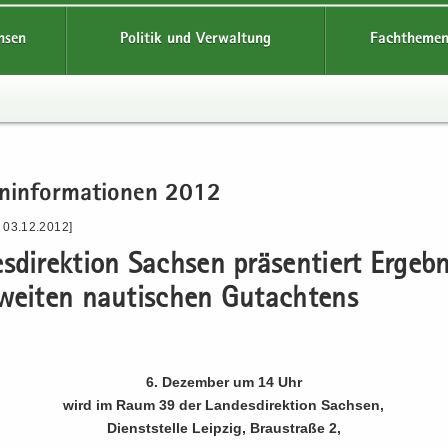
hsen
Politik und Verwaltung
Fachthemen
n­in­for­ma­tio­nen 2012
- 03.12.2012]
s­di­rek­ti­on Sach­sen prä­sen­tiert Er­geb­n
wei­ten nau­ti­schen Gut­ach­tens
6. De­zem­ber um 14 Uhr
wird im Raum 39 der Lan­des­di­rek­ti­on Sach­sen,
Dienst­stel­le Leip­zig, Brau­stra­ße 2,