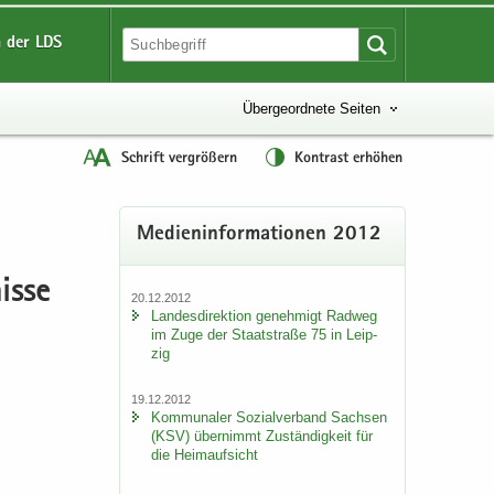
 der LDS
Übergeordnete Seiten
Schrift vergrößern
Kontrast erhöhen
Me­di­en­in­for­ma­tio­nen 2012
is­se
20.12.2012
Lan­des­di­rek­ti­on ge­neh­migt Rad­weg
im Zuge der Staat­stra­ße 75 in Leip­
zig
19.12.2012
Kom­mu­na­ler So­zi­al­ver­band Sach­sen
(KSV) über­nimmt Zu­stän­dig­keit für
die Heim­auf­sicht