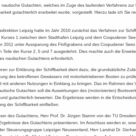
 nau­ti­sche Gut­ach­ten, wel­ches im Zuge des lau­fen­den Ver­fah­rens zur 
ar­keit gut­ach­ter­lich er­ar­bei­tet wurde, vor­ge­stellt. Hier­zu lade ich Sie r
­di­rek­ti­on Leip­zig hatte im Jahr 2010 zu­nächst das Ver­fah­ren zur Schif
Kur­ses 1 zwi­schen dem Stadt­ha­fen Leip­zig und dem Cos­pu­de­ner See e
r 2011 unter Aus­spa­rung des Floß­gra­bens und des Cos­pu­de­ner Sees 
hen Teile der Kurse 2, 5 und 7 aus­ge­dehnt. Dies mach­te auch die Er­wei­t
es nau­ti­schen Gut­ach­tens er­for­der­lich.
­ren zur Er­klä­rung der Schiff­bar­keit dient dazu, die grund­sätz­li­che Zu­läs
rung des be­trof­fe­nen Ge­wäs­sers mit mo­tor­be­trie­be­nen Boo­ten zu prü­f
nd mit an­de­ren Nut­zun­gen in Ein­klang zu brin­gen. Das im Rah­men des V
nau­ti­sche Gut­ach­ten soll die Aus­wir­kun­gen des (mo­to­ri­sier­ten) Boots­ve
 und gut­ach­ter­lich be­wer­ten. Die Er­geb­nis­se wer­den in die Ent­schei­dun
ung der Schiff­bar­keit ein­flie­ßen.
s­ser des Gut­ach­tens, Herr Prof. Dr. Jür­gen Stamm von der TU Dres­den
r­geb­nis­se des Gut­ach­tens prä­sen­tie­ren. Im An­schluss wer­den er, sow
der Steue­rungs­grup­pe Leip­zi­ger Neu­seen­land, Herr Land­rat Dr. Ger­h