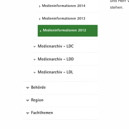
und Herr Vi
Me­di­en­in­for­ma­tio­nen 2014
ste­hen.
Me­di­en­in­for­ma­tio­nen 2013
Me­di­en­in­for­ma­tio­nen 2012
Medienarchiv - LDC
Medienarchiv - LDD
Medienarchiv - LDL
Behörde
Region
Fachthemen