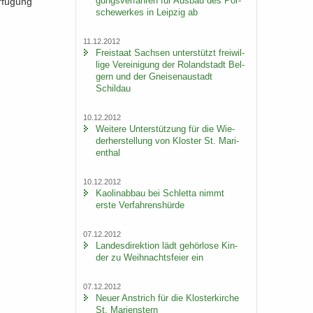
gungs­ver­fah­ren für Aus­bau des Por­
r­fü­gung
sche­wer­kes in Leip­zig ab
11.12.2012
Frei­staat Sach­sen un­ter­stützt frei­wil­
li­ge Ver­ei­ni­gung der Ro­land­stadt Bel­
gern und der Gnei­sen­au­stadt
Schildau
10.12.2012
Wei­te­re Un­ter­stüt­zung für die Wie­
der­her­stel­lung von Klos­ter St. Ma­ri­
en­thal
10.12.2012
Kao­lin­ab­bau bei Schlet­ta nimmt
erste Ver­fah­rens­hür­de
07.12.2012
Lan­des­di­rek­ti­on lädt ge­hör­lo­se Kin­
der zu Weih­nachts­fei­er ein
07.12.2012
Neuer An­strich für die Klos­ter­kir­che
St. Ma­ri­enstern