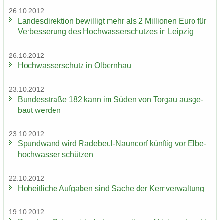
26.10.2012
Lan­des­di­rek­ti­on be­wil­ligt mehr als 2 Mil­lio­nen Euro für
Ver­bes­se­rung des Hoch­was­ser­schut­zes in Leip­zig
26.10.2012
Hoch­was­ser­schutz in Ol­bern­hau
23.10.2012
Bun­des­stra­ße 182 kann im Süden von Tor­gau aus­ge­
baut wer­den
23.10.2012
Spund­wand wird Radebeul-​Naundorf künf­tig vor El­be­
hoch­was­ser schüt­zen
22.10.2012
Ho­heit­li­che Auf­ga­ben sind Sache der Kern­ver­wal­tung
19.10.2012