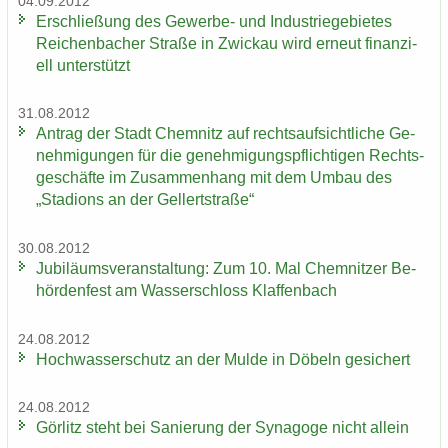
04.09.2012
Er­schlie­ßung des Gewerbe-​ und In­dus­trie­ge­bie­tes
Rei­chen­ba­cher Stra­ße in Zwi­ckau wird er­neut fi­nan­zi­
ell un­ter­stützt
31.08.2012
An­trag der Stadt Chem­nitz auf rechts­auf­sicht­li­che Ge­
neh­mi­gun­gen für die ge­neh­mi­gungs­pflich­ti­gen Rechts­
ge­schäf­te im Zu­sam­men­hang mit dem Umbau des
„Sta­di­ons an der Gel­lert­stra­ße“
30.08.2012
Ju­bi­lä­ums­ver­an­stal­tung: Zum 10. Mal Chem­nit­zer Be­
hör­den­fest am Was­ser­schloss Klaf­fen­bach
24.08.2012
Hoch­was­ser­schutz an der Mulde in Dö­beln ge­si­chert
24.08.2012
Gör­litz steht bei Sa­nie­rung der Syn­ago­ge nicht al­lein