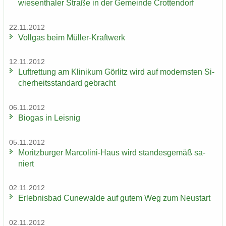
wie­sen­tha­ler Stra­ße in der Ge­mein­de Crot­ten­dorf
22.11.2012
Voll­gas beim Müller-​Kraftwerk
12.11.2012
Luft­ret­tung am Kli­ni­kum Gör­litz wird auf mo­derns­ten Si­
cher­heits­stan­dard ge­bracht
06.11.2012
Bio­gas in Leis­nig
05.11.2012
Mo­ritz­bur­ger Marcolini-​Haus wird stan­des­ge­mäß sa­
niert
02.11.2012
Er­leb­nis­bad Cu­n­e­wal­de auf gutem Weg zum Neu­start
02.11.2012