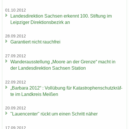
01.10.2012
Lan­des­di­rek­ti­on Sach­sen er­kennt 100. Stif­tung im
Leip­zi­ger Di­rek­ti­ons­be­zirk an
28.09.2012
Ga­ran­tiert nicht rauch­frei
27.09.2012
Wan­der­aus­stel­lung „Moore an der Gren­ze“ macht in
der Lan­des­di­rek­ti­on Sach­sen Sta­ti­on
22.09.2012
„Bar­ba­ra 2012“ : Voll­übung für Ka­ta­stro­phen­schutz­kräf­
te im Land­kreis Mei­ßen
20.09.2012
"Lau­en­cen­ter" rückt um einen Schritt näher
17.09.2012