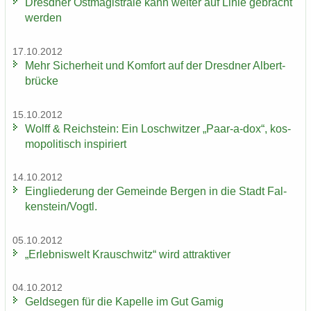
Dresd­ner Ost­ma­gis­tra­le kann wei­ter auf Linie ge­bracht
wer­den
17.10.2012
Mehr Si­cher­heit und Kom­fort auf der Dresd­ner Al­bert­
brü­cke
15.10.2012
Wolff & Reichs­tein: Ein Losch­wit­zer „Paar-​a-dox“, kos­
mo­po­li­tisch in­spi­riert
14.10.2012
Ein­glie­de­rung der Ge­mein­de Ber­gen in die Stadt Fal­
ken­stein/Vogtl.
05.10.2012
„Er­leb­nis­welt Krausch­witz“ wird at­trak­ti­ver
04.10.2012
Geld­se­gen für die Ka­pel­le im Gut Gamig