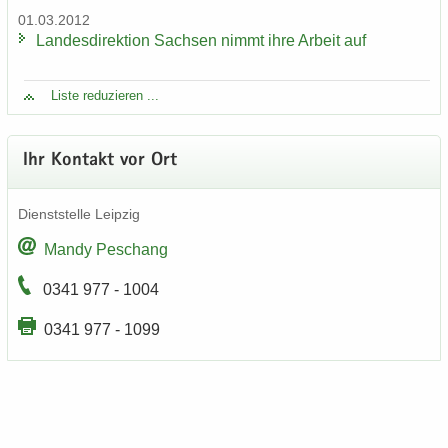
01.03.2012
Lan­des­di­rek­ti­on Sach­sen nimmt ihre Ar­beit auf
Liste re­du­zie­ren ...
Ihr Kon­takt vor Ort
Dienst­stel­le Leip­zig
Mandy Peschang
0341 977 - 1004
0341 977 - 1099