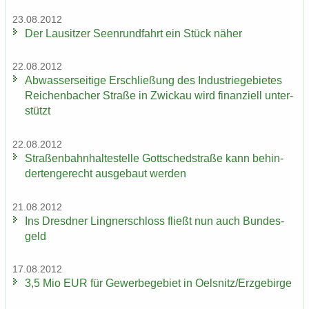
23.08.2012
Der Lau­sit­zer Seen­rund­fahrt ein Stück näher
22.08.2012
Ab­was­ser­sei­ti­ge Er­schlie­ßung des In­dus­trie­ge­bie­tes
Rei­chen­ba­cher Stra­ße in Zwi­ckau wird fi­nan­zi­ell un­ter­
stützt
22.08.2012
Stra­ßen­bahn­hal­te­stel­le Gott­sched­stra­ße kann be­hin­
der­ten­ge­recht aus­ge­baut wer­den
21.08.2012
Ins Dresd­ner Ling­ner­schloss fließt nun auch Bun­des­
geld
17.08.2012
3,5 Mio EUR für Ge­wer­be­ge­biet in Oels­nitz/Erz­ge­bir­ge