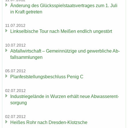
Än­de­rung des Glücks­spiel­staats­ver­tra­ges zum 1. Juli
in Kraft ge­tre­ten
11.07.2012
Linksel­bi­sche Tour nach Mei­ßen end­lich un­ge­stört
10.07.2012
Ab­fall­wirt­schaft – Ge­mein­nüt­zi­ge und ge­werb­li­che Ab­
fall­samm­lun­gen
05.07.2012
Plan­fest­stel­lungs­be­schluss Penig C
02.07.2012
In­dus­trie­ge­län­de in Wur­zen er­hält neue Ab­was­ser­ent­
sor­gung
02.07.2012
Hei­ßes Rohr nach Dresden-​Klotzsche