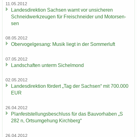
11.05.2012
Lan­des­di­rek­ti­on Sach­sen warnt vor un­si­che­ren
Schneid­werk­zeu­gen für Frei­schnei­der und Mo­tor­sen­
sen
08.05.2012
Ober­vo­gel­ge­sang: Musik liegt in der Som­mer­luft
07.05.2012
Land­schaf­ten un­term Si­chel­mond
02.05.2012
Lan­des­di­rek­ti­on för­dert „Tag der Sach­sen“ mit 700.000
EUR
26.04.2012
Plan­fest­stel­lungs­be­schluss für das Bau­vor­ha­ben „S
282 n, Orts­um­ge­hung Kirch­berg“
26.04.2012