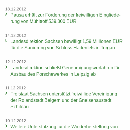
18.12.2012
Pausa er­hält zur För­de­rung der frei­wil­li­gen Ein­glie­de­
rung von Mühl­troff 539.300 EUR
14.12.2012
Lan­des­di­rek­ti­on Sach­sen be­wil­ligt 1,59 Mil­lio­nen EUR
für die Sa­nie­rung von Schloss Har­ten­fels in Tor­gau
12.12.2012
Lan­des­di­rek­ti­on schließt Ge­neh­mi­gungs­ver­fah­ren für
Aus­bau des Por­sche­wer­kes in Leip­zig ab
11.12.2012
Frei­staat Sach­sen un­ter­stützt frei­wil­li­ge Ver­ei­ni­gung
der Ro­land­stadt Bel­gern und der Gnei­sen­au­stadt
Schildau
10.12.2012
Wei­te­re Un­ter­stüt­zung für die Wie­der­her­stel­lung von