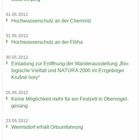
31.05.2012
Hoch­was­ser­schutz an der Chem­nitz
31.05.2012
Hoch­was­ser­schutz an der Flöha
30.05.2012
Ein­la­dung zur Er­öff­nung der Wan­der­aus­stel­lung „Bio­
lo­gi­sche Viel­falt und NA­TU­RA 2000 im Erz­ge­bir­ge/
Krušné hory“
25.05.2012
Keine Mög­lich­keit mehr für ein Fest­zelt in Ober­vo­gel­
ge­sang
23.05.2012
Werms­dorf er­hält Orts­um­fah­rung