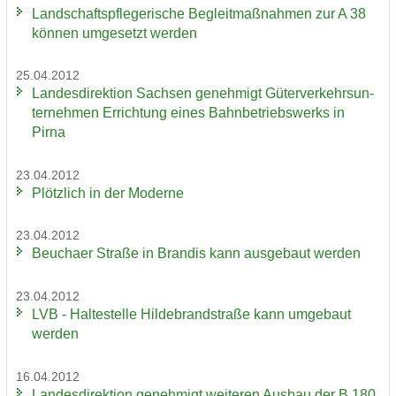
Land­schafts­pfle­ge­ri­sche Be­gleit­maß­nah­men zur A 38
kön­nen um­ge­setzt wer­den
25.04.2012
Lan­des­di­rek­ti­on Sach­sen ge­neh­migt Gü­ter­ver­kehrs­un­
ter­neh­men Er­rich­tung eines Bahn­be­triebs­werks in
Pirna
23.04.2012
Plötz­lich in der Mo­der­ne
23.04.2012
Beu­cha­er Stra­ße in Bran­dis kann aus­ge­baut wer­den
23.04.2012
LVB - Hal­te­stel­le Hil­de­brand­stra­ße kann um­ge­baut
wer­den
16.04.2012
Lan­des­di­rek­ti­on ge­neh­migt wei­te­ren Aus­bau der B 180