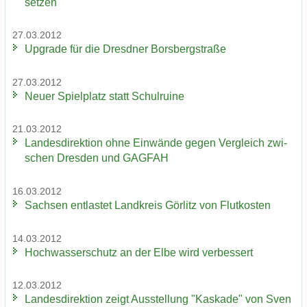
set­zen
27.03.2012
Up­grade für die Dresd­ner Borsberg­stra­ße
27.03.2012
Neuer Spiel­platz statt Schul­rui­ne
21.03.2012
Lan­des­di­rek­ti­on ohne Ein­wän­de gegen Ver­gleich zwi­
schen Dres­den und GAG­FAH
16.03.2012
Sach­sen ent­las­tet Land­kreis Gör­litz von Flut­kos­ten
14.03.2012
Hoch­was­ser­schutz an der Elbe wird ver­bes­sert
12.03.2012
Lan­des­di­rek­ti­on zeigt Aus­stel­lung "Kas­ka­de" von Sven