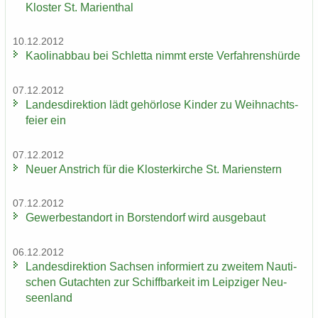
Klos­ter St. Ma­ri­en­thal
10.12.2012
Kao­lin­ab­bau bei Schlet­ta nimmt erste Ver­fah­rens­hür­de
07.12.2012
Lan­des­di­rek­ti­on lädt ge­hör­lo­se Kin­der zu Weih­nachts­
fei­er ein
07.12.2012
Neuer An­strich für die Klos­ter­kir­che St. Ma­ri­enstern
07.12.2012
Ge­wer­be­stand­ort in Bors­ten­dorf wird aus­ge­baut
06.12.2012
Lan­des­di­rek­ti­on Sach­sen in­for­miert zu zwei­tem Nau­ti­
schen Gut­ach­ten zur Schiff­bar­keit im Leip­zi­ger Neu­
seen­land