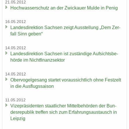
21.05.2012
Hoch­was­ser­schutz an der Zwi­ckau­er Mulde in Penig
16.05.2012
Lan­des­di­rek­ti­on Sach­sen zeigt Aus­stel­lung „Dem Zer­
fall Sinn geben“
14.05.2012
Lan­des­di­rek­ti­on Sach­sen ist zu­stän­di­ge Auf­sichts­be­
hör­de im Nicht­fi­nanz­sek­tor
14.05.2012
Ober­vo­gel­ge­sang star­tet vor­aus­sicht­lich ohne Fest­zelt
in die Aus­flugs­sai­son
11.05.2012
Vi­ze­prä­si­den­ten staat­li­cher Mit­tel­be­hör­den der Bun­
des­re­pu­blik tref­fen sich zum Er­fah­rungs­aus­tausch in
Leip­zig