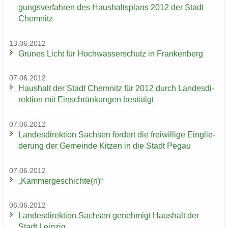
gungs­ver­fah­ren des Haus­halts­plans 2012 der Stadt
Chem­nitz
13.06.2012
Grü­nes Licht für Hoch­was­ser­schutz in Fran­ken­berg
07.06.2012
Haus­halt der Stadt Chem­nitz für 2012 durch Lan­des­di­
rek­ti­on mit Ein­schrän­kun­gen be­stä­tigt
07.06.2012
Lan­des­di­rek­ti­on Sach­sen för­dert die frei­wil­li­ge Ein­glie­
de­rung der Ge­mein­de Kit­zen in die Stadt Pegau
07.06.2012
„Kam­mer­ge­schich­te(n)“
06.06.2012
Lan­des­di­rek­ti­on Sach­sen ge­neh­migt Haus­halt der
Stadt Leip­zig