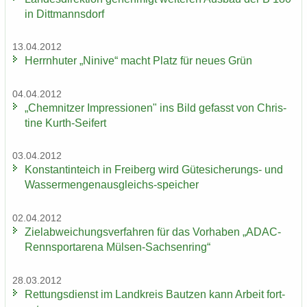
in Ditt­manns­dorf
13.04.2012
Herrn­hu­ter „Ni­ni­ve“ macht Platz für neues Grün
04.04.2012
„Chem­nit­zer Im­pres­sio­nen" ins Bild ge­fasst von Chris­
ti­ne Kurth-​Seifert
03.04.2012
Kon­stan­tin­teich in Frei­berg wird Gütesicherungs-​ und
Wassermengenausgleichs-​speicher
02.04.2012
Ziel­ab­wei­chungs­ver­fah­ren für das Vor­ha­ben „ADAC-​
Rennsportarena Mülsen-​Sachsenring“
28.03.2012
Ret­tungs­dienst im Land­kreis Baut­zen kann Ar­beit fort­