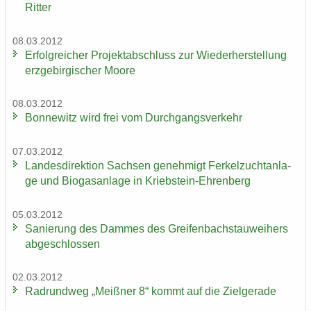
Rit­ter
08.03.2012
Er­folg­rei­cher Pro­jekt­ab­schluss zur Wie­der­her­stel­lung
erz­ge­bir­gi­scher Moore
08.03.2012
Bon­ne­witz wird frei vom Durch­gangs­ver­kehr
07.03.2012
Lan­des­di­rek­ti­on Sach­sen ge­neh­migt Fer­kel­zucht­an­la­
ge und Bio­gas­an­la­ge in Kriebstein-​Ehrenberg
05.03.2012
Sa­nie­rung des Dam­mes des Grei­fen­bach­stau­wei­hers
ab­ge­schlos­sen
02.03.2012
Rad­rund­weg „Meiß­ner 8“ kommt auf die Ziel­ge­ra­de