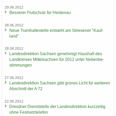
29.06.2012
Bes­se­rer Flut­schutz für Hei­den­au
28.06.2012
Neue Tram­hal­te­stel­le ent­steht am Strie­se­ner "Kauf­
land"
28.06.2012
Lan­des­di­rek­ti­on Sach­sen ge­neh­migt Haus­halt des
Land­krei­ses Mit­tel­sach­sen für 2012 unter Ne­ben­be­
stim­mun­gen
27.06.2012
Lan­des­di­rek­ti­on Sach­sen gibt grü­nes Licht für wei­te­ren
Ab­schnitt der A 72
22.06.2012
Dresd­ner Dienst­stel­le der Lan­des­di­rek­ti­on kurz­zei­tig
ohne Fest­netz­te­le­fon