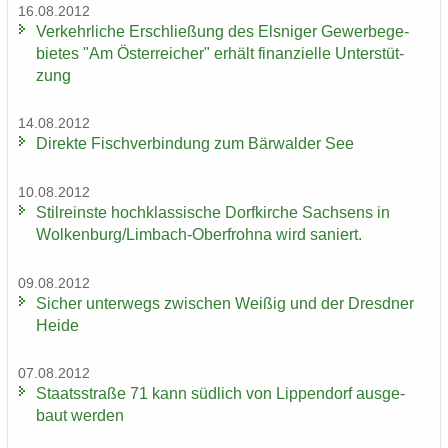
16.08.2012
Ver­kehr­li­che Er­schlie­ßung des Els­ni­ger Ge­wer­be­ge­
bie­tes "Am Ös­ter­rei­cher" er­hält fi­nan­zi­el­le Un­ter­stüt­
zung
14.08.2012
Di­rek­te Fisch­ver­bin­dung zum Bär­wal­der See
10.08.2012
Stil­reins­te hoch­klas­si­sche Dorf­kir­che Sach­sens in
Wol­ken­burg/Limbach-​Oberfrohna wird sa­niert.
09.08.2012
Si­cher un­ter­wegs zwi­schen Wei­ßig und der Dresd­ner
Heide
07.08.2012
Staats­stra­ße 71 kann süd­lich von Lip­pen­dorf aus­ge­
baut wer­den