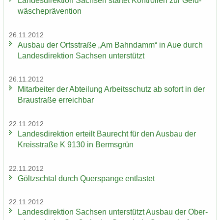
Lan­des­di­rek­ti­on Sach­sen star­tet Kon­trol­len zur Geld­
wä­sche­prä­ven­ti­on
26.11.2012
Aus­bau der Orts­stra­ße „Am Bahn­damm“ in Aue durch
Lan­des­di­rek­ti­on Sach­sen un­ter­stützt
26.11.2012
Mit­ar­bei­ter der Ab­tei­lung Ar­beits­schutz ab so­fort in der
Brau­stra­ße er­reich­bar
22.11.2012
Lan­des­di­rek­ti­on er­teilt Bau­recht für den Aus­bau der
Kreis­stra­ße K 9130 in Berms­grün
22.11.2012
Göltzsch­tal durch Quer­span­ge ent­las­tet
22.11.2012
Lan­des­di­rek­ti­on Sach­sen un­ter­stützt Aus­bau der Ober­