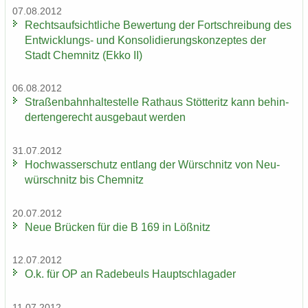
07.08.2012
Rechts­auf­sicht­li­che Be­wer­tung der Fort­schrei­bung des
Entwicklungs-​ und Kon­so­li­die­rungs­kon­zep­tes der
Stadt Chem­nitz (Ekko II)
06.08.2012
Stra­ßen­bahn­hal­te­stel­le Rat­haus Stöt­teritz kann be­hin­
der­ten­ge­recht aus­ge­baut wer­den
31.07.2012
Hoch­was­ser­schutz ent­lang der Wür­schnitz von Neu­
wür­schnitz bis Chem­nitz
20.07.2012
Neue Brü­cken für die B 169 in Löß­nitz
12.07.2012
O.k. für OP an Ra­de­beuls Haupt­schlag­ader
11.07.2012