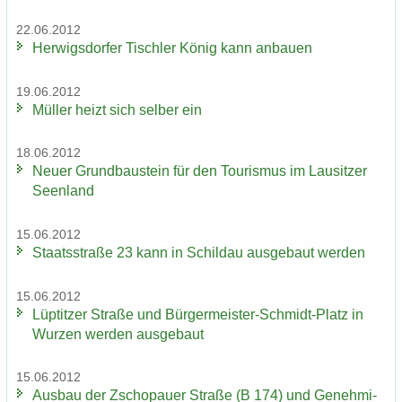
22.06.2012
Her­wigs­dor­fer Tisch­ler König kann an­bau­en
19.06.2012
Mül­ler heizt sich sel­ber ein
18.06.2012
Neuer Grund­bau­stein für den Tou­ris­mus im Lau­sit­zer
Se­en­land
15.06.2012
Staats­stra­ße 23 kann in Schildau aus­ge­baut wer­den
15.06.2012
Lüp­tit­zer Stra­ße und Bürgermeister-​Schmidt-Platz in
Wur­zen wer­den aus­ge­baut
15.06.2012
Aus­bau der Zscho­pau­er Stra­ße (B 174) und Ge­neh­mi­