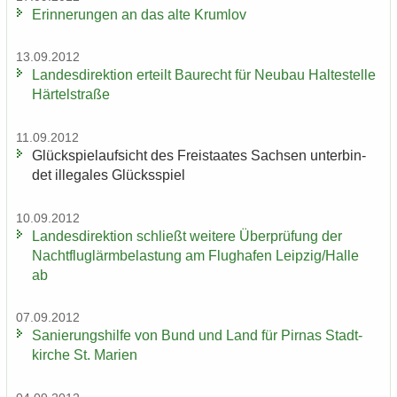
Er­in­ne­run­gen an das alte Krum­lov
13.09.2012
Lan­des­di­rek­ti­on er­teilt Bau­recht für Neu­bau Hal­te­stel­le
Här­tel­stra­ße
11.09.2012
Glück­spiel­auf­sicht des Frei­staa­tes Sach­sen un­ter­bin­
det il­le­ga­les Glücks­spiel
10.09.2012
Lan­des­di­rek­ti­on schließt wei­te­re Über­prü­fung der
Nacht­flug­lärm­be­las­tung am Flug­ha­fen Leip­zig/Halle
ab
07.09.2012
Sa­nie­rungs­hil­fe von Bund und Land für Pirnas Stadt­
kir­che St. Ma­ri­en