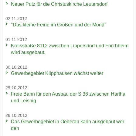
Neuer Putz für die Chris­tus­kir­che Leu­ters­dorf
02.11.2012
"Das klei­ne Feine im Gro­ßen und der Mond"
01.11.2012
Kreis­stra­ße 8112 zwi­schen Lip­pers­dorf und Forch­heim
wird aus­ge­baut.
30.10.2012
Ge­wer­be­ge­biet Klipp­hau­sen wächst wei­ter
29.10.2012
Freie Bahn für den Aus­bau der S 36 zwi­schen Har­tha
und Leis­nig
26.10.2012
Das Ge­wer­be­ge­biet in Oe­der­an kann aus­ge­baut wer­
den