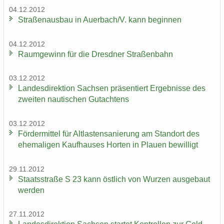
04.12.2012
Stra­ßen­aus­bau in Au­er­bach/V. kann be­gin­nen
04.12.2012
Raum­ge­winn für die Dresd­ner Stra­ßen­bahn
03.12.2012
Lan­des­di­rek­ti­on Sach­sen prä­sen­tiert Er­geb­nis­se des
zwei­ten nau­ti­schen Gut­ach­tens
03.12.2012
För­der­mit­tel für Alt­las­ten­sa­nie­rung am Stand­ort des
ehe­ma­li­gen Kauf­hau­ses Hor­ten in Plau­en be­wil­ligt
29.11.2012
Staats­stra­ße S 23 kann öst­lich von Wur­zen aus­ge­baut
wer­den
27.11.2012