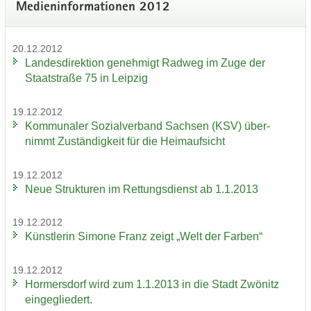
Me­di­en­in­for­ma­tio­nen 2012
20.12.2012
Lan­des­di­rek­ti­on ge­neh­migt Rad­weg im Zuge der
Staat­stra­ße 75 in Leip­zig
19.12.2012
Kom­mu­na­ler So­zi­al­ver­band Sach­sen (KSV) über­
nimmt Zu­stän­dig­keit für die Heim­auf­sicht
19.12.2012
Neue Struk­tu­ren im Ret­tungs­dienst ab 1.1.2013
19.12.2012
Künst­le­rin Si­mo­ne Franz zeigt „Welt der Far­ben“
19.12.2012
Hor­mers­dorf wird zum 1.1.2013 in die Stadt Zwö­nitz
ein­ge­glie­dert.