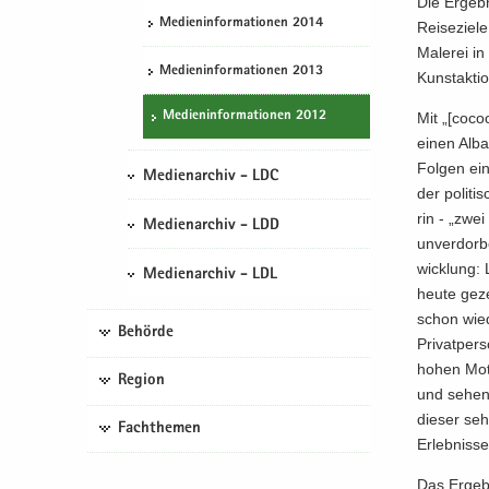
Die Er­geb­n
Me­di­en­in­for­ma­tio­nen 2014
Rei­se­zie­
Ma­le­rei 
Me­di­en­in­for­ma­tio­nen 2013
Kunst­ak­ti
Me­di­en­in­for­ma­tio­nen 2012
Mit „[co­co
einen Alban
Fol­gen ein
Medienarchiv - LDC
der po­li­ti
rin - „zwei
Medienarchiv - LDD
un­ver­dor­
wick­lung:
Medienarchiv - LDL
heute ge­zei
schon wie­
Behörde
Pri­vat­per
hohen Mo­to­
Region
und sehen k
die­ser seh
Fachthemen
Er­leb­nis­
Das Er­geb­