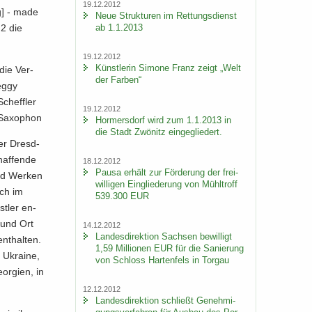
19.12.2012
ng] - made
Neue Struk­tu­ren im Ret­tungs­dienst
ab 1.1.2013
 2 die
19.12.2012
Künst­le­rin Si­mo­ne Franz zeigt „Welt
 die Ver­
der Far­ben“
eggy
cheff­ler
19.12.2012
 Sa­xo­phon
Hor­mers­dorf wird zum 1.1.2013 in
die Stadt Zwö­nitz ein­ge­glie­dert.
 der Dresd­
haf­fen­de
18.12.2012
Pausa er­hält zur För­de­rung der frei­
und Wer­ken
wil­li­gen Ein­glie­de­rung von Mühl­troff
uch im
539.300 EUR
t­ler en­
z und Ort
14.12.2012
Lan­des­di­rek­ti­on Sach­sen be­wil­ligt
nt­hal­ten.
1,59 Mil­lio­nen EUR für die Sa­nie­rung
e Ukrai­ne,
von Schloss Har­ten­fels in Tor­gau
r­gi­en, in
12.12.2012
Lan­des­di­rek­ti­on schließt Ge­neh­mi­