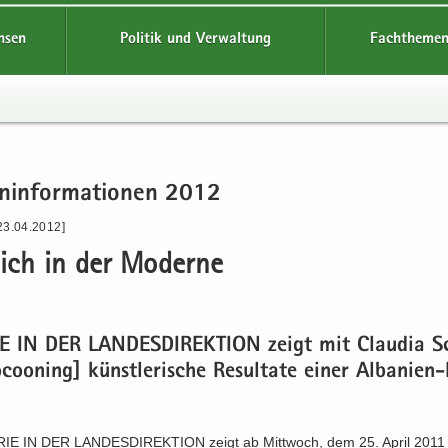
hsen
Politik und Verwaltung
Fachthemen
n­in­for­ma­tio­nen 2012
23.04.2012]
lich in der Mo­der­ne
IE IN DER LAN­DES­DI­REK­TI­ON zeigt mit Clau­dia S
­coo­ning] künst­le­ri­sche Re­sul­ta­te einer Albanien-
RIE IN DER LAN­DES­DI­REK­TI­ON zeigt ab Mitt­woch, dem 25. April 2011