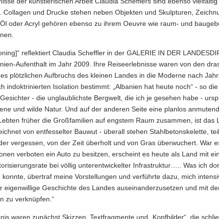
is­se der künst­le­ri­schen Ar­beit Clau­dia Scheff­lers sind eben­so viel­fäl­ti
le. Col­la­gen und Dru­cke ste­hen neben Ob­jek­ten und Skulp­tu­ren, Zeich­
in Öl oder Acryl ge­hö­ren eben­so zu ihrem Oeu­vre wie raum- und bau­ge­b
o­nen.
o­ning]“ re­flek­tiert Clau­dia Scheff­ler in der GA­LE­RIE IN DER LAN­DES­DI
ien-​Aufenthalt im Jahr 2009. Ihre Rei­se­er­leb­nis­se waren von den dras
es plötz­li­chen Auf­bruchs des klei­nen Lan­des in die Mo­der­ne nach Jahr
sch in­dok­tri­nier­ten Iso­la­ti­on be­stimmt: „Al­ba­ni­en hat heute noch“ - so di
 Ge­sich­ter - die un­glaub­lichs­te Berg­welt, die ich je ge­se­hen habe - ur­sp
be­ne und wilde Natur. Und auf der an­de­ren Seite eine plan­los an­mu­ten­
 Leb­ten frü­her die Groß­fa­mi­li­en auf engs­tem Raum zu­sam­men, ist das
ch­net von ent­fes­sel­ter Bau­wut - über­all ste­hen Stahl­be­ton­ske­let­te, teil
der ver­ges­sen, von der Zeit über­holt und von Gras über­wu­chert. War es
­so­nen ver­bo­ten ein Auto zu be­sit­zen, er­scheint es heute als Land mit ei
ri­sie­rungs­ra­te bei völ­lig un­ter­ent­wi­ckel­ter In­fra­struk­tur….. Was ich dor
onn­te, über­traf meine Vor­stel­lun­gen und ver­führ­te dazu, mich in­ten­si
r ei­gen­wil­li­ge Ge­schich­te des Lan­des aus­ein­an­der­zu­set­zen und mit de
sen zu ver­knüp­fen.“
nis waren zu­nächst Skiz­zen, Text­frag­men­te und „Kopf­bil­der“, die schließ