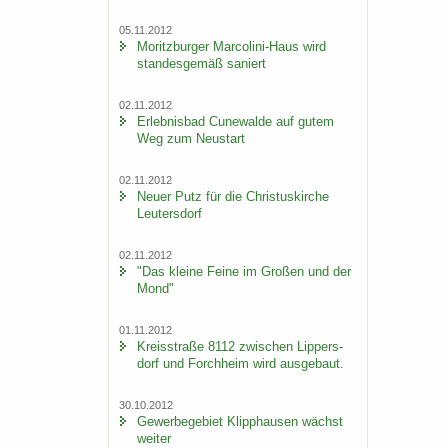
05.11.2012
Mo­ritz­bur­ger Marcolini-​Haus wird
stan­des­ge­mäß sa­niert
02.11.2012
Er­leb­nis­bad Cu­n­e­wal­de auf gutem
Weg zum Neu­start
02.11.2012
Neuer Putz für die Chris­tus­kir­che
Leu­ters­dorf
02.11.2012
"Das klei­ne Feine im Gro­ßen und der
Mond"
01.11.2012
Kreis­stra­ße 8112 zwi­schen Lip­pers­
dorf und Forch­heim wird aus­ge­baut.
30.10.2012
Ge­wer­be­ge­biet Klipp­hau­sen wächst
wei­ter