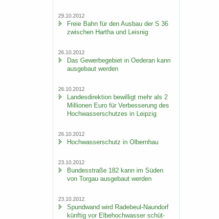
29.10.2012
Freie Bahn für den Aus­bau der S 36
zwi­schen Har­tha und Leis­nig
26.10.2012
Das Ge­wer­be­ge­biet in Oe­der­an kann
aus­ge­baut wer­den
26.10.2012
Lan­des­di­rek­ti­on be­wil­ligt mehr als 2
Mil­lio­nen Euro für Ver­bes­se­rung des
Hoch­was­ser­schut­zes in Leip­zig
26.10.2012
Hoch­was­ser­schutz in Ol­bern­hau
23.10.2012
Bun­des­stra­ße 182 kann im Süden
von Tor­gau aus­ge­baut wer­den
23.10.2012
Spund­wand wird Radebeul-​Naundorf
künf­tig vor El­be­hoch­was­ser schüt­