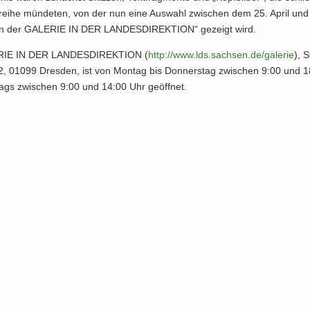
rei­he mün­de­ten, von der nun eine Aus­wahl zwi­schen dem 25. April un
in der GA­LE­RIE IN DER LAN­DES­DI­REK­TI­ON“ ge­zeigt wird.
RIE IN DER LAN­DES­DI­REK­TI­ON (
http:/​/​www.​lds.​sachsen.​de/​galerie
), S
e 2, 01099 Dres­den, ist von Mon­tag bis Don­ners­tag zwi­schen 9:00 und 
­tags zwi­schen 9:00 und 14:00 Uhr ge­öff­net.