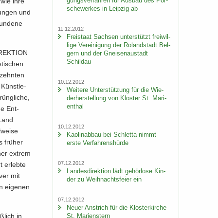
gungs­ver­fah­ren für Aus­bau des Por­
g wie ihre
sche­wer­kes in Leip­zig ab
nun­gen und
un­de­ne
11.12.2012
Frei­staat Sach­sen un­ter­stützt frei­wil­
li­ge Ver­ei­ni­gung der Ro­land­stadt Bel­
­REK­TI­ON
gern und der Gnei­sen­au­stadt
Schildau
­ti­schen
­zehn­ten
10.12.2012
e Künst­le­
Wei­te­re Un­ter­stüt­zung für die Wie­
rüng­li­che,
der­her­stel­lung von Klos­ter St. Ma­ri­
en­thal
de Ent­
 Land
10.12.2012
­wei­se
Kao­lin­ab­bau bei Schlet­ta nimmt
 frü­her
erste Ver­fah­rens­hür­de
ner ex­trem
07.12.2012
t er­leb­te
Lan­des­di­rek­ti­on lädt ge­hör­lo­se Kin­
­ver mit
der zu Weih­nachts­fei­er ein
n ei­ge­nen
07.12.2012
Neuer An­strich für die Klos­ter­kir­che
­lich in
St. Ma­ri­enstern