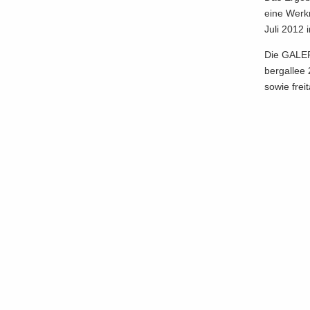
eine Werk­
Juli 2012 
Die GA­LE­
berg­al­le
sowie frei