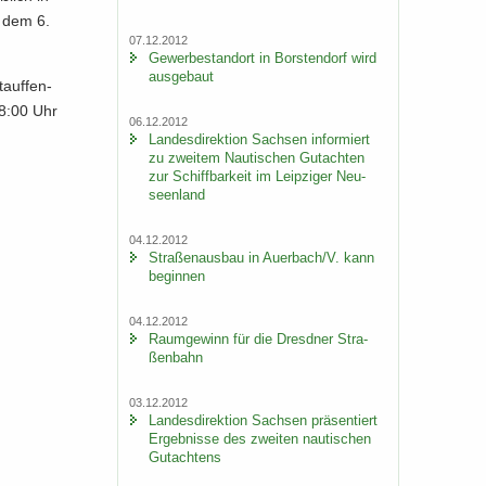
d dem 6.
07.12.2012
Ge­wer­be­stand­ort in Bors­ten­dorf wird
aus­ge­baut
tauf­fen­
18:00 Uhr
06.12.2012
Lan­des­di­rek­ti­on Sach­sen in­for­miert
zu zwei­tem Nau­ti­schen Gut­ach­ten
zur Schiff­bar­keit im Leip­zi­ger Neu­
seen­land
04.12.2012
Stra­ßen­aus­bau in Au­er­bach/V. kann
be­gin­nen
04.12.2012
Raum­ge­winn für die Dresd­ner Stra­
ßen­bahn
03.12.2012
Lan­des­di­rek­ti­on Sach­sen prä­sen­tiert
Er­geb­nis­se des zwei­ten nau­ti­schen
Gut­ach­tens