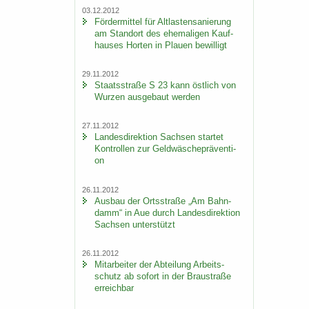
03.12.2012
För­der­mit­tel für Alt­las­ten­sa­nie­rung
am Stand­ort des ehe­ma­li­gen Kauf­
hau­ses Hor­ten in Plau­en be­wil­ligt
29.11.2012
Staats­stra­ße S 23 kann öst­lich von
Wur­zen aus­ge­baut wer­den
27.11.2012
Lan­des­di­rek­ti­on Sach­sen star­tet
Kon­trol­len zur Geld­wä­sche­prä­ven­ti­
on
26.11.2012
Aus­bau der Orts­stra­ße „Am Bahn­
damm“ in Aue durch Lan­des­di­rek­ti­on
Sach­sen un­ter­stützt
26.11.2012
Mit­ar­bei­ter der Ab­tei­lung Ar­beits­
schutz ab so­fort in der Brau­stra­ße
er­reich­bar