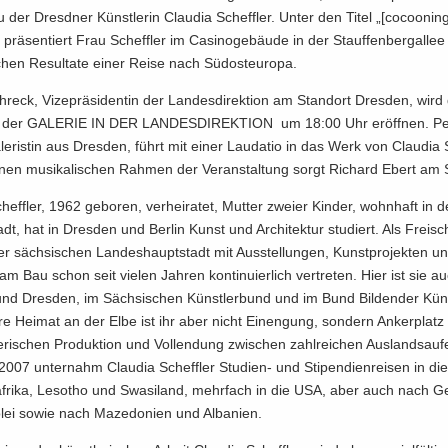
der Dresd­ner Künst­le­rin Clau­dia Scheff­ler. Unter den Titel „[co­coo­ni
“ prä­sen­tiert Frau Scheff­ler im Ca­si­no­ge­bäu­de in der Stauf­fen­berg­al­lee
­schen Re­sul­ta­te einer Reise nach Süd­ost­eu­ro­pa.
chreck, Vi­ze­prä­si­den­tin der Lan­des­di­rek­ti­on am Stand­ort Dres­den, wird
in der GA­LE­RIE IN DER LAN­DES­DI­REK­TI­ON um 18:00 Uhr er­öff­nen. P
e­ris­tin aus Dres­den, führt mit einer Lau­da­tio in das Werk von Clau­dia S
nen mu­si­ka­li­schen Rah­men der Ver­an­stal­tung sorgt Ri­chard Ebert am
heff­ler, 1962 ge­bo­ren, ver­hei­ra­tet, Mut­ter zwei­er Kin­der, wohn­haft in
dt, hat in Dres­den und Ber­lin Kunst und Ar­chi­tek­tur stu­diert. Als Frei­sc
der säch­si­schen Lan­des­haupt­stadt mit Aus­stel­lun­gen, Kunst­pro­jek­ten 
m Bau schon seit vie­len Jah­ren kon­ti­nu­ier­lich ver­tre­ten. Hier ist sie a
bund Dres­den, im Säch­si­schen Künst­ler­bund und im Bund Bil­den­der Küns
hre Hei­mat an der Elbe ist ihr aber nicht Ein­engung, son­dern An­ker­plat
e­ri­schen Pro­duk­ti­on und Voll­endung zwi­schen zahl­rei­chen Aus­lands­auf­e
t 2007 un­ter­nahm Clau­dia Scheff­ler Studien-​ und Sti­pen­di­en­rei­sen in di
ri­ka, Le­so­tho und Swa­si­land, mehr­fach in die USA, aber auch nach Ge­o
lei sowie nach Ma­ze­do­ni­en und Al­ba­ni­en.