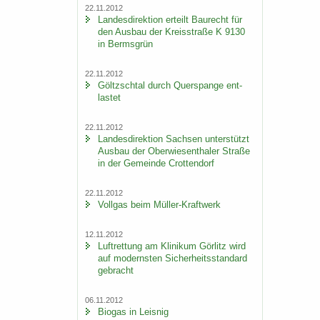
22.11.2012
Lan­des­di­rek­ti­on er­teilt Bau­recht für
den Aus­bau der Kreis­stra­ße K 9130
in Berms­grün
22.11.2012
Göltzsch­tal durch Quer­span­ge ent­
las­tet
22.11.2012
Lan­des­di­rek­ti­on Sach­sen un­ter­stützt
Aus­bau der Ober­wie­sen­tha­ler Stra­ße
in der Ge­mein­de Crot­ten­dorf
22.11.2012
Voll­gas beim Müller-​Kraftwerk
12.11.2012
Luft­ret­tung am Kli­ni­kum Gör­litz wird
auf mo­derns­ten Si­cher­heits­stan­dard
ge­bracht
06.11.2012
Bio­gas in Leis­nig