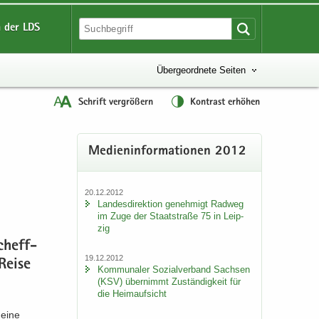
 der LDS
Übergeordnete Seiten
Schrift vergrößern
Kontrast erhöhen
Me­di­en­in­for­ma­tio­nen 2012
20.12.2012
Lan­des­di­rek­ti­on ge­neh­migt Rad­weg
im Zuge der Staat­stra­ße 75 in Leip­
zig
cheff­
19.12.2012
​Reise
Kom­mu­na­ler So­zi­al­ver­band Sach­sen
(KSV) über­nimmt Zu­stän­dig­keit für
die Heim­auf­sicht
 eine