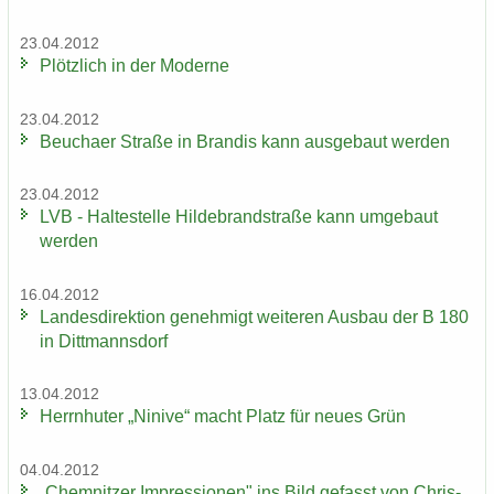
23.04.2012
Plötz­lich in der Mo­der­ne
23.04.2012
Beu­cha­er Stra­ße in Bran­dis kann aus­ge­baut wer­den
23.04.2012
LVB - Hal­te­stel­le Hil­de­brand­stra­ße kann um­ge­baut
wer­den
16.04.2012
Lan­des­di­rek­ti­on ge­neh­migt wei­te­ren Aus­bau der B 180
in Ditt­manns­dorf
13.04.2012
Herrn­hu­ter „Ni­ni­ve“ macht Platz für neues Grün
04.04.2012
„Chem­nit­zer Im­pres­sio­nen" ins Bild ge­fasst von Chris­