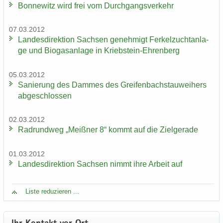
Bon­ne­witz wird frei vom Durch­gangs­ver­kehr
07.03.2012
Lan­des­di­rek­ti­on Sach­sen ge­neh­migt Fer­kel­zucht­an­la­
ge und Bio­gas­an­la­ge in Kriebstein-​Ehrenberg
05.03.2012
Sa­nie­rung des Dam­mes des Grei­fen­bach­stau­wei­hers
ab­ge­schlos­sen
02.03.2012
Rad­rund­weg „Meiß­ner 8“ kommt auf die Ziel­ge­ra­de
01.03.2012
Lan­des­di­rek­ti­on Sach­sen nimmt ihre Ar­beit auf
Liste re­du­zie­ren ...