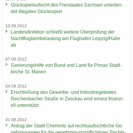
Glück­spiel­auf­sicht des Frei­staa­tes Sach­sen un­ter­bin­
det il­le­ga­les Glücks­spiel
10.09.2012
Lan­des­di­rek­ti­on schließt wei­te­re Über­prü­fung der
Nacht­flug­lärm­be­las­tung am Flug­ha­fen Leip­zig/Halle
ab
07.09.2012
Sa­nie­rungs­hil­fe von Bund und Land für Pirnas Stadt­
kir­che St. Ma­ri­en
04.09.2012
Er­schlie­ßung des Gewerbe-​ und In­dus­trie­ge­bie­tes
Rei­chen­ba­cher Stra­ße in Zwi­ckau wird er­neut fi­nan­zi­
ell un­ter­stützt
31.08.2012
An­trag der Stadt Chem­nitz auf rechts­auf­sicht­li­che Ge­
neh­mi­gun­gen für die ge­neh­mi­gungs­pflich­ti­gen Rechts­