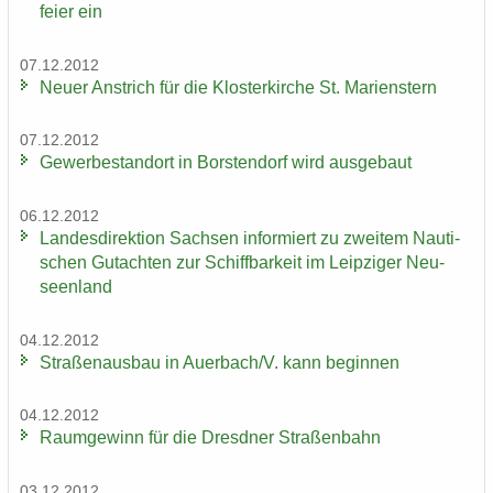
fei­er ein
07.12.2012
Neuer An­strich für die Klos­ter­kir­che St. Ma­ri­enstern
07.12.2012
Ge­wer­be­stand­ort in Bors­ten­dorf wird aus­ge­baut
06.12.2012
Lan­des­di­rek­ti­on Sach­sen in­for­miert zu zwei­tem Nau­ti­
schen Gut­ach­ten zur Schiff­bar­keit im Leip­zi­ger Neu­
seen­land
04.12.2012
Stra­ßen­aus­bau in Au­er­bach/V. kann be­gin­nen
04.12.2012
Raum­ge­winn für die Dresd­ner Stra­ßen­bahn
03.12.2012