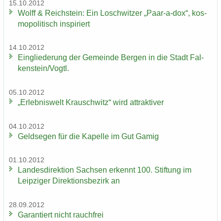
15.10.2012
Wolff & Reichs­tein: Ein Losch­wit­zer „Paar-​a-dox“, kos­
mo­po­li­tisch in­spi­riert
14.10.2012
Ein­glie­de­rung der Ge­mein­de Ber­gen in die Stadt Fal­
ken­stein/Vogtl.
05.10.2012
„Er­leb­nis­welt Krausch­witz“ wird at­trak­ti­ver
04.10.2012
Geld­se­gen für die Ka­pel­le im Gut Gamig
01.10.2012
Lan­des­di­rek­ti­on Sach­sen er­kennt 100. Stif­tung im
Leip­zi­ger Di­rek­ti­ons­be­zirk an
28.09.2012
Ga­ran­tiert nicht rauch­frei