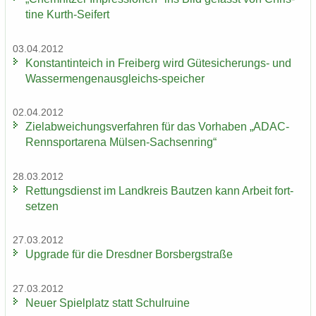
ti­ne Kurth-​Seifert
03.04.2012
Kon­stan­tin­teich in Frei­berg wird Gütesicherungs-​ und
Wassermengenausgleichs-​speicher
02.04.2012
Ziel­ab­wei­chungs­ver­fah­ren für das Vor­ha­ben „ADAC-​
Rennsportarena Mülsen-​Sachsenring“
28.03.2012
Ret­tungs­dienst im Land­kreis Baut­zen kann Ar­beit fort­
set­zen
27.03.2012
Up­grade für die Dresd­ner Borsberg­stra­ße
27.03.2012
Neuer Spiel­platz statt Schul­rui­ne