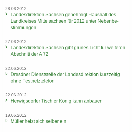
28.06.2012
Lan­des­di­rek­ti­on Sach­sen ge­neh­migt Haus­halt des
Land­krei­ses Mit­tel­sach­sen für 2012 unter Ne­ben­be­
stim­mun­gen
27.06.2012
Lan­des­di­rek­ti­on Sach­sen gibt grü­nes Licht für wei­te­ren
Ab­schnitt der A 72
22.06.2012
Dresd­ner Dienst­stel­le der Lan­des­di­rek­ti­on kurz­zei­tig
ohne Fest­netz­te­le­fon
22.06.2012
Her­wigs­dor­fer Tisch­ler König kann an­bau­en
19.06.2012
Mül­ler heizt sich sel­ber ein