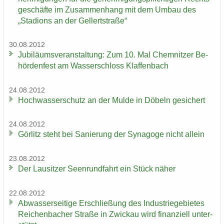
ge­schäf­te im Zu­sam­men­hang mit dem Umbau des
„Sta­di­ons an der Gel­lert­stra­ße“
30.08.2012
Ju­bi­lä­ums­ver­an­stal­tung: Zum 10. Mal Chem­nit­zer Be­
hör­den­fest am Was­ser­schloss Klaf­fen­bach
24.08.2012
Hoch­was­ser­schutz an der Mulde in Dö­beln ge­si­chert
24.08.2012
Gör­litz steht bei Sa­nie­rung der Syn­ago­ge nicht al­lein
23.08.2012
Der Lau­sit­zer Seen­rund­fahrt ein Stück näher
22.08.2012
Ab­was­ser­sei­ti­ge Er­schlie­ßung des In­dus­trie­ge­bie­tes
Rei­chen­ba­cher Stra­ße in Zwi­ckau wird fi­nan­zi­ell un­ter­