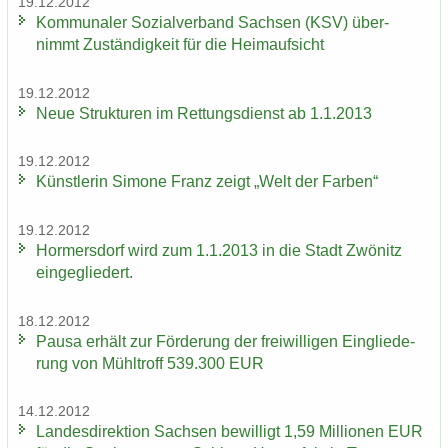
19.12.2012
Kom­mu­na­ler So­zi­al­ver­band Sach­sen (KSV) über­
nimmt Zu­stän­dig­keit für die Heim­auf­sicht
19.12.2012
Neue Struk­tu­ren im Ret­tungs­dienst ab 1.1.2013
19.12.2012
Künst­le­rin Si­mo­ne Franz zeigt „Welt der Far­ben“
19.12.2012
Hor­mers­dorf wird zum 1.1.2013 in die Stadt Zwö­nitz
ein­ge­glie­dert.
18.12.2012
Pausa er­hält zur För­de­rung der frei­wil­li­gen Ein­glie­de­
rung von Mühl­troff 539.300 EUR
14.12.2012
Lan­des­di­rek­ti­on Sach­sen be­wil­ligt 1,59 Mil­lio­nen EUR