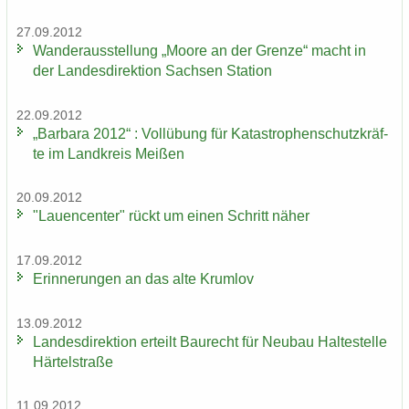
27.09.2012
Wan­der­aus­stel­lung „Moore an der Gren­ze“ macht in
der Lan­des­di­rek­ti­on Sach­sen Sta­ti­on
22.09.2012
„Bar­ba­ra 2012“ : Voll­übung für Ka­ta­stro­phen­schutz­kräf­
te im Land­kreis Mei­ßen
20.09.2012
"Lau­en­cen­ter" rückt um einen Schritt näher
17.09.2012
Er­in­ne­run­gen an das alte Krum­lov
13.09.2012
Lan­des­di­rek­ti­on er­teilt Bau­recht für Neu­bau Hal­te­stel­le
Här­tel­stra­ße
11.09.2012