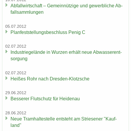
Ab­fall­wirt­schaft – Ge­mein­nüt­zi­ge und ge­werb­li­che Ab­
fall­samm­lun­gen
05.07.2012
Plan­fest­stel­lungs­be­schluss Penig C
02.07.2012
In­dus­trie­ge­län­de in Wur­zen er­hält neue Ab­was­ser­ent­
sor­gung
02.07.2012
Hei­ßes Rohr nach Dresden-​Klotzsche
29.06.2012
Bes­se­rer Flut­schutz für Hei­den­au
28.06.2012
Neue Tram­hal­te­stel­le ent­steht am Strie­se­ner "Kauf­
land"