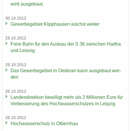
wird aus­ge­baut.
30.10.2012
Ge­wer­be­ge­biet Klipp­hau­sen wächst wei­ter
29.10.2012
Freie Bahn für den Aus­bau der S 36 zwi­schen Har­tha
und Leis­nig
26.10.2012
Das Ge­wer­be­ge­biet in Oe­der­an kann aus­ge­baut wer­
den
26.10.2012
Lan­des­di­rek­ti­on be­wil­ligt mehr als 2 Mil­lio­nen Euro für
Ver­bes­se­rung des Hoch­was­ser­schut­zes in Leip­zig
26.10.2012
Hoch­was­ser­schutz in Ol­bern­hau