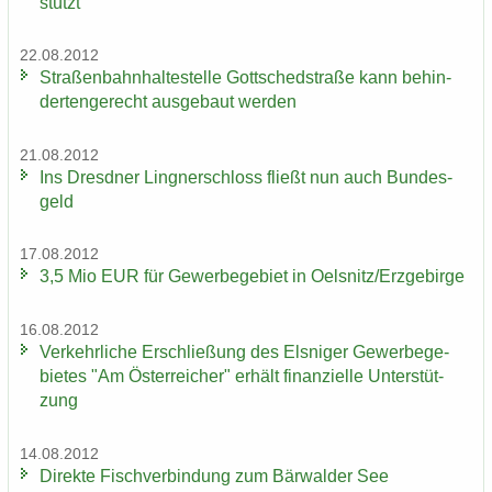
stützt
22.08.2012
Stra­ßen­bahn­hal­te­stel­le Gott­sched­stra­ße kann be­hin­
der­ten­ge­recht aus­ge­baut wer­den
21.08.2012
Ins Dresd­ner Ling­ner­schloss fließt nun auch Bun­des­
geld
17.08.2012
3,5 Mio EUR für Ge­wer­be­ge­biet in Oels­nitz/Erz­ge­bir­ge
16.08.2012
Ver­kehr­li­che Er­schlie­ßung des Els­ni­ger Ge­wer­be­ge­
bie­tes "Am Ös­ter­rei­cher" er­hält fi­nan­zi­el­le Un­ter­stüt­
zung
14.08.2012
Di­rek­te Fisch­ver­bin­dung zum Bär­wal­der See