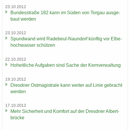
23.10.2012
Bun­des­stra­ße 182 kann im Süden von Tor­gau aus­ge­
baut wer­den
23.10.2012
Spund­wand wird Radebeul-​Naundorf künf­tig vor El­be­
hoch­was­ser schüt­zen
22.10.2012
Ho­heit­li­che Auf­ga­ben sind Sache der Kern­ver­wal­tung
19.10.2012
Dresd­ner Ost­ma­gis­tra­le kann wei­ter auf Linie ge­bracht
wer­den
17.10.2012
Mehr Si­cher­heit und Kom­fort auf der Dresd­ner Al­bert­
brü­cke