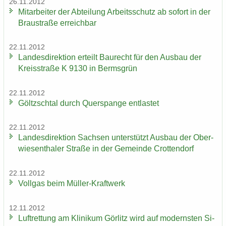
26.11.2012
Mit­ar­bei­ter der Ab­tei­lung Ar­beits­schutz ab so­fort in der
Brau­stra­ße er­reich­bar
22.11.2012
Lan­des­di­rek­ti­on er­teilt Bau­recht für den Aus­bau der
Kreis­stra­ße K 9130 in Berms­grün
22.11.2012
Göltzsch­tal durch Quer­span­ge ent­las­tet
22.11.2012
Lan­des­di­rek­ti­on Sach­sen un­ter­stützt Aus­bau der Ober­
wie­sen­tha­ler Stra­ße in der Ge­mein­de Crot­ten­dorf
22.11.2012
Voll­gas beim Müller-​Kraftwerk
12.11.2012
Luft­ret­tung am Kli­ni­kum Gör­litz wird auf mo­derns­ten Si­