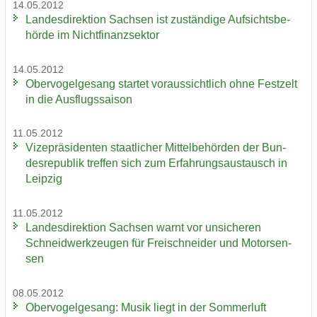
14.05.2012
Lan­des­di­rek­ti­on Sach­sen ist zu­stän­di­ge Auf­sichts­be­
hör­de im Nicht­fi­nanz­sek­tor
14.05.2012
Ober­vo­gel­ge­sang star­tet vor­aus­sicht­lich ohne Fest­zelt
in die Aus­flugs­sai­son
11.05.2012
Vi­ze­prä­si­den­ten staat­li­cher Mit­tel­be­hör­den der Bun­
des­re­pu­blik tref­fen sich zum Er­fah­rungs­aus­tausch in
Leip­zig
11.05.2012
Lan­des­di­rek­ti­on Sach­sen warnt vor un­si­che­ren
Schneid­werk­zeu­gen für Frei­schnei­der und Mo­tor­sen­
sen
08.05.2012
Ober­vo­gel­ge­sang: Musik liegt in der Som­mer­luft