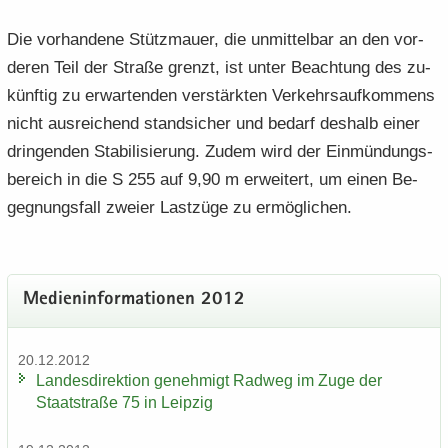
Die vor­han­de­ne Stütz­mau­er, die un­mit­tel­bar an den vor­
de­ren Teil der Stra­ße grenzt, ist unter Be­ach­tung des zu­
künf­tig zu er­war­ten­den ver­stärk­ten Ver­kehrs­auf­kom­mens
nicht aus­rei­chend stand­si­cher und be­darf des­halb einer
drin­gen­den Sta­bi­li­sie­rung. Zudem wird der Ein­mün­dungs­
be­reich in die S 255 auf 9,90 m er­wei­tert, um einen Be­
geg­nungs­fall zwei­er Last­zü­ge zu er­mög­li­chen.
Me­di­en­in­for­ma­tio­nen 2012
20.12.2012
Lan­des­di­rek­ti­on ge­neh­migt Rad­weg im Zuge der
Staat­stra­ße 75 in Leip­zig