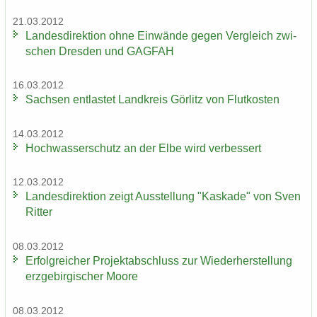
21.03.2012
Lan­des­di­rek­ti­on ohne Ein­wän­de gegen Ver­gleich zwi­
schen Dres­den und GAG­FAH
16.03.2012
Sach­sen ent­las­tet Land­kreis Gör­litz von Flut­kos­ten
14.03.2012
Hoch­was­ser­schutz an der Elbe wird ver­bes­sert
12.03.2012
Lan­des­di­rek­ti­on zeigt Aus­stel­lung "Kas­ka­de" von Sven
Rit­ter
08.03.2012
Er­folg­rei­cher Pro­jekt­ab­schluss zur Wie­der­her­stel­lung
erz­ge­bir­gi­scher Moore
08.03.2012