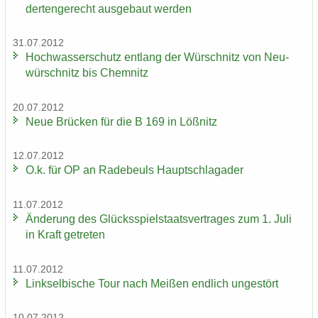
der­ten­ge­recht aus­ge­baut wer­den
31.07.2012
Hoch­was­ser­schutz ent­lang der Wür­schnitz von Neu­
wür­schnitz bis Chem­nitz
20.07.2012
Neue Brü­cken für die B 169 in Löß­nitz
12.07.2012
O.k. für OP an Ra­de­beuls Haupt­schlag­ader
11.07.2012
Än­de­rung des Glücks­spiel­staats­ver­tra­ges zum 1. Juli
in Kraft ge­tre­ten
11.07.2012
Linksel­bi­sche Tour nach Mei­ßen end­lich un­ge­stört
10.07.2012