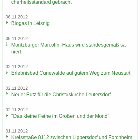
cher­heits­stan­dard ge­bracht
06.11.2012
Bio­gas in Leis­nig
05.11.2012
Mo­ritz­bur­ger Marcolini-​Haus wird stan­des­ge­mäß sa­
niert
02.11.2012
Er­leb­nis­bad Cu­n­e­wal­de auf gutem Weg zum Neu­start
02.11.2012
Neuer Putz für die Chris­tus­kir­che Leu­ters­dorf
02.11.2012
"Das klei­ne Feine im Gro­ßen und der Mond"
01.11.2012
Kreis­stra­ße 8112 zwi­schen Lip­pers­dorf und Forch­heim