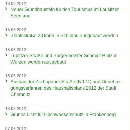
18.06.2012
Neuer Grund­bau­stein für den Tou­ris­mus im Lau­sit­zer
Se­en­land
15.06.2012
Staats­stra­ße 23 kann in Schildau aus­ge­baut wer­den
15.06.2012
Lüp­tit­zer Stra­ße und Bürgermeister-​Schmidt-Platz in
Wur­zen wer­den aus­ge­baut
15.06.2012
Aus­bau der Zscho­pau­er Stra­ße (B 174) und Ge­neh­mi­
gungs­ver­fah­ren des Haus­halts­plans 2012 der Stadt
Chem­nitz
13.06.2012
Grü­nes Licht für Hoch­was­ser­schutz in Fran­ken­berg
07.06.2012