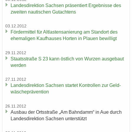
Lan­des­di­rek­ti­on Sach­sen prä­sen­tiert Er­geb­nis­se des
zwei­ten nau­ti­schen Gut­ach­tens
03.12.2012
För­der­mit­tel für Alt­las­ten­sa­nie­rung am Stand­ort des
ehe­ma­li­gen Kauf­hau­ses Hor­ten in Plau­en be­wil­ligt
29.11.2012
Staats­stra­ße S 23 kann öst­lich von Wur­zen aus­ge­baut
wer­den
27.11.2012
Lan­des­di­rek­ti­on Sach­sen star­tet Kon­trol­len zur Geld­
wä­sche­prä­ven­ti­on
26.11.2012
Aus­bau der Orts­stra­ße „Am Bahn­damm“ in Aue durch
Lan­des­di­rek­ti­on Sach­sen un­ter­stützt