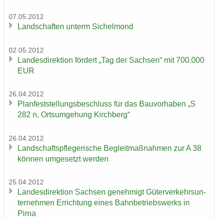
07.05.2012
Land­schaf­ten un­term Si­chel­mond
02.05.2012
Lan­des­di­rek­ti­on för­dert „Tag der Sach­sen“ mit 700.000
EUR
26.04.2012
Plan­fest­stel­lungs­be­schluss für das Bau­vor­ha­ben „S
282 n, Orts­um­ge­hung Kirch­berg“
26.04.2012
Land­schafts­pfle­ge­ri­sche Be­gleit­maß­nah­men zur A 38
kön­nen um­ge­setzt wer­den
25.04.2012
Lan­des­di­rek­ti­on Sach­sen ge­neh­migt Gü­ter­ver­kehrs­un­
ter­neh­men Er­rich­tung eines Bahn­be­triebs­werks in
Pirna