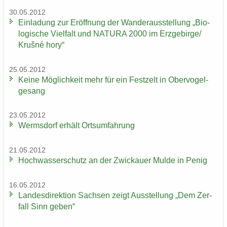
30.05.2012
Ein­la­dung zur Er­öff­nung der Wan­der­aus­stel­lung „Bio­
lo­gi­sche Viel­falt und NA­TU­RA 2000 im Erz­ge­bir­ge/
Krušné hory“
25.05.2012
Keine Mög­lich­keit mehr für ein Fest­zelt in Ober­vo­gel­
ge­sang
23.05.2012
Werms­dorf er­hält Orts­um­fah­rung
21.05.2012
Hoch­was­ser­schutz an der Zwi­ckau­er Mulde in Penig
16.05.2012
Lan­des­di­rek­ti­on Sach­sen zeigt Aus­stel­lung „Dem Zer­
fall Sinn geben“