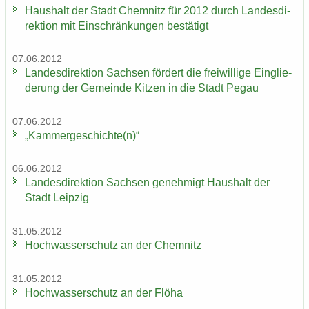
Haus­halt der Stadt Chem­nitz für 2012 durch Lan­des­di­
rek­ti­on mit Ein­schrän­kun­gen be­stä­tigt
07.06.2012
Lan­des­di­rek­ti­on Sach­sen för­dert die frei­wil­li­ge Ein­glie­
de­rung der Ge­mein­de Kit­zen in die Stadt Pegau
07.06.2012
„Kam­mer­ge­schich­te(n)“
06.06.2012
Lan­des­di­rek­ti­on Sach­sen ge­neh­migt Haus­halt der
Stadt Leip­zig
31.05.2012
Hoch­was­ser­schutz an der Chem­nitz
31.05.2012
Hoch­was­ser­schutz an der Flöha