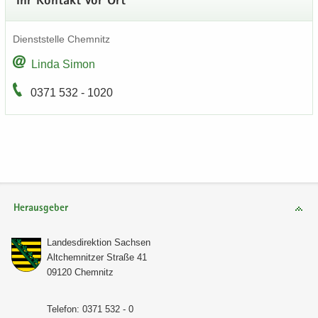
Ihr Kon­takt vor Ort
Dienst­stel­le Chem­nitz
Linda Simon
0371 532 - 1020
Herausgeber
Lan­des­di­rek­ti­on Sach­sen
Alt­chem­nit­zer Stra­ße 41
09120 Chem­nitz
Te­le­fon: 0371 532 - 0