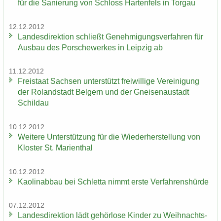
für die Sa­nie­rung von Schloss Har­ten­fels in Tor­gau
12.12.2012
Lan­des­di­rek­ti­on schließt Ge­neh­mi­gungs­ver­fah­ren für
Aus­bau des Por­sche­wer­kes in Leip­zig ab
11.12.2012
Frei­staat Sach­sen un­ter­stützt frei­wil­li­ge Ver­ei­ni­gung
der Ro­land­stadt Bel­gern und der Gnei­sen­au­stadt
Schildau
10.12.2012
Wei­te­re Un­ter­stüt­zung für die Wie­der­her­stel­lung von
Klos­ter St. Ma­ri­en­thal
10.12.2012
Kao­lin­ab­bau bei Schlet­ta nimmt erste Ver­fah­rens­hür­de
07.12.2012
Lan­des­di­rek­ti­on lädt ge­hör­lo­se Kin­der zu Weih­nachts­