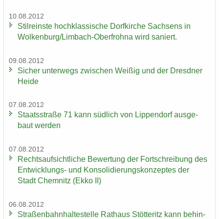
10.08.2012
Stil­reins­te hoch­klas­si­sche Dorf­kir­che Sach­sens in
Wol­ken­burg/Limbach-​Oberfrohna wird sa­niert.
09.08.2012
Si­cher un­ter­wegs zwi­schen Wei­ßig und der Dresd­ner
Heide
07.08.2012
Staats­stra­ße 71 kann süd­lich von Lip­pen­dorf aus­ge­
baut wer­den
07.08.2012
Rechts­auf­sicht­li­che Be­wer­tung der Fort­schrei­bung des
Entwicklungs-​ und Kon­so­li­die­rungs­kon­zep­tes der
Stadt Chem­nitz (Ekko II)
06.08.2012
Stra­ßen­bahn­hal­te­stel­le Rat­haus Stöt­teritz kann be­hin­