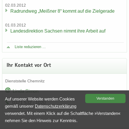
02.03.2012
Rad­rund­weg „Meiß­ner 8“ kommt auf die Ziel­ge­ra­de
01.03.2012
Lan­des­di­rek­ti­on Sach­sen nimmt ihre Ar­beit auf
Liste re­du­zie­ren ...
Ihr Kon­takt vor Ort
Dienst­stel­le Chem­nitz
Linda Simon
Auf un­se­rer Web­site wer­den Coo­kies
Ver­stan­den
0371 532 - 1020
gemäß un­se­rer
Da­ten­schutz­er­klä­rung
ver­wen­det. Mit einem Klick auf die Schalt­flä­che »Ver­stan­den«
neh­men Sie den Hin­weis zur Kennt­nis.