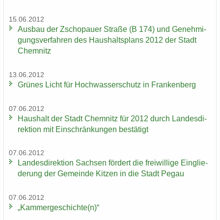
15.06.2012
Aus­bau der Zscho­pau­er Stra­ße (B 174) und Ge­neh­mi­
gungs­ver­fah­ren des Haus­halts­plans 2012 der Stadt
Chem­nitz
13.06.2012
Grü­nes Licht für Hoch­was­ser­schutz in Fran­ken­berg
07.06.2012
Haus­halt der Stadt Chem­nitz für 2012 durch Lan­des­di­
rek­ti­on mit Ein­schrän­kun­gen be­stä­tigt
07.06.2012
Lan­des­di­rek­ti­on Sach­sen för­dert die frei­wil­li­ge Ein­glie­
de­rung der Ge­mein­de Kit­zen in die Stadt Pegau
07.06.2012
„Kam­mer­ge­schich­te(n)“