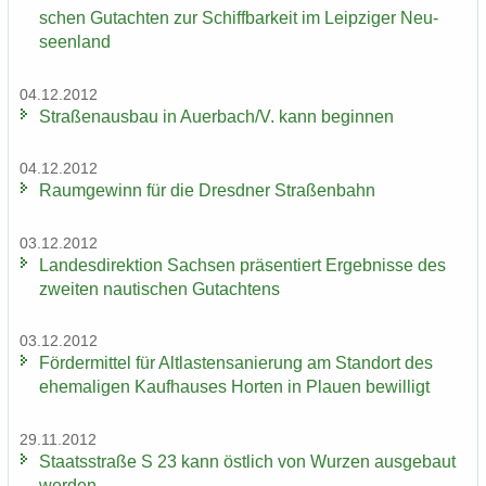
schen Gut­ach­ten zur Schiff­bar­keit im Leip­zi­ger Neu­
seen­land
04.12.2012
Stra­ßen­aus­bau in Au­er­bach/V. kann be­gin­nen
04.12.2012
Raum­ge­winn für die Dresd­ner Stra­ßen­bahn
03.12.2012
Lan­des­di­rek­ti­on Sach­sen prä­sen­tiert Er­geb­nis­se des
zwei­ten nau­ti­schen Gut­ach­tens
03.12.2012
För­der­mit­tel für Alt­las­ten­sa­nie­rung am Stand­ort des
ehe­ma­li­gen Kauf­hau­ses Hor­ten in Plau­en be­wil­ligt
29.11.2012
Staats­stra­ße S 23 kann öst­lich von Wur­zen aus­ge­baut
wer­den