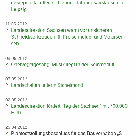
des­re­pu­blik tref­fen sich zum Er­fah­rungs­aus­tausch in
Leip­zig
11.05.2012
Lan­des­di­rek­ti­on Sach­sen warnt vor un­si­che­ren
Schneid­werk­zeu­gen für Frei­schnei­der und Mo­tor­sen­
sen
08.05.2012
Ober­vo­gel­ge­sang: Musik liegt in der Som­mer­luft
07.05.2012
Land­schaf­ten un­term Si­chel­mond
02.05.2012
Lan­des­di­rek­ti­on för­dert „Tag der Sach­sen“ mit 700.000
EUR
26.04.2012
Plan­fest­stel­lungs­be­schluss für das Bau­vor­ha­ben „S