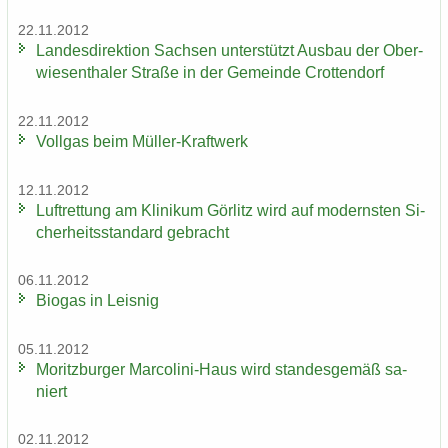
22.11.2012
Lan­des­di­rek­ti­on Sach­sen un­ter­stützt Aus­bau der Ober­
wie­sen­tha­ler Stra­ße in der Ge­mein­de Crot­ten­dorf
22.11.2012
Voll­gas beim Müller-​Kraftwerk
12.11.2012
Luft­ret­tung am Kli­ni­kum Gör­litz wird auf mo­derns­ten Si­
cher­heits­stan­dard ge­bracht
06.11.2012
Bio­gas in Leis­nig
05.11.2012
Mo­ritz­bur­ger Marcolini-​Haus wird stan­des­ge­mäß sa­
niert
02.11.2012