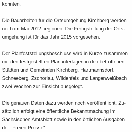
konn­ten.
Die Bau­ar­bei­ten für die Orts­um­ge­hung Kirch­berg wer­den
noch im Mai 2012 be­gin­nen. Die Fer­tig­stel­lung der Orts­
um­ge­hung ist für das Jahr 2015 vor­ge­se­hen.
Der Plan­fest­stel­lungs­be­schluss wird in Kürze zu­sam­men
mit den fest­ge­stell­ten Plan­un­ter­la­gen in den be­trof­fe­nen
Städ­ten und Ge­mein­den Kirch­berg, Hart­manns­dorf,
Schnee­berg, Zschor­lau, Wil­den­fels und Lan­gen­weiß­bach
zwei Wo­chen zur Ein­sicht aus­ge­legt.
Die ge­nau­en Daten dazu wer­den noch ver­öf­fent­licht. Zu­
sätz­lich er­folgt eine öf­fent­li­che Be­kannt­ma­chung im
Säch­si­schen Amts­blatt sowie in den ört­li­chen Aus­ga­ben
der „Frei­en Pres­se“.