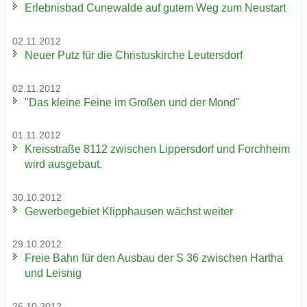
Er­leb­nis­bad Cu­n­e­wal­de auf gutem Weg zum Neu­start
02.11.2012
Neuer Putz für die Chris­tus­kir­che Leu­ters­dorf
02.11.2012
"Das klei­ne Feine im Gro­ßen und der Mond"
01.11.2012
Kreis­stra­ße 8112 zwi­schen Lip­pers­dorf und Forch­heim
wird aus­ge­baut.
30.10.2012
Ge­wer­be­ge­biet Klipp­hau­sen wächst wei­ter
29.10.2012
Freie Bahn für den Aus­bau der S 36 zwi­schen Har­tha
und Leis­nig
26.10.2012