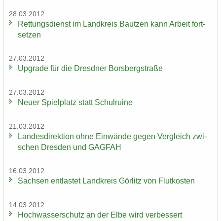
28.03.2012
Ret­tungs­dienst im Land­kreis Baut­zen kann Ar­beit fort­
set­zen
27.03.2012
Up­grade für die Dresd­ner Borsberg­stra­ße
27.03.2012
Neuer Spiel­platz statt Schul­rui­ne
21.03.2012
Lan­des­di­rek­ti­on ohne Ein­wän­de gegen Ver­gleich zwi­
schen Dres­den und GAG­FAH
16.03.2012
Sach­sen ent­las­tet Land­kreis Gör­litz von Flut­kos­ten
14.03.2012
Hoch­was­ser­schutz an der Elbe wird ver­bes­sert