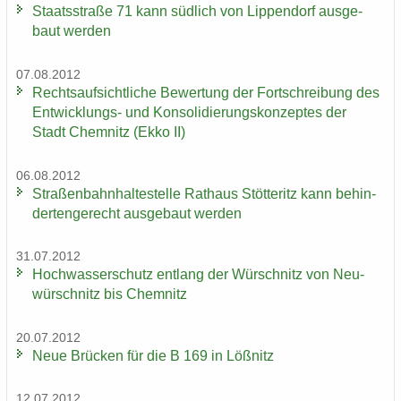
Staats­stra­ße 71 kann süd­lich von Lip­pen­dorf aus­ge­
baut wer­den
07.08.2012
Rechts­auf­sicht­li­che Be­wer­tung der Fort­schrei­bung des
Entwicklungs-​ und Kon­so­li­die­rungs­kon­zep­tes der
Stadt Chem­nitz (Ekko II)
06.08.2012
Stra­ßen­bahn­hal­te­stel­le Rat­haus Stöt­teritz kann be­hin­
der­ten­ge­recht aus­ge­baut wer­den
31.07.2012
Hoch­was­ser­schutz ent­lang der Wür­schnitz von Neu­
wür­schnitz bis Chem­nitz
20.07.2012
Neue Brü­cken für die B 169 in Löß­nitz
12.07.2012