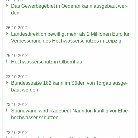
Das Ge­wer­be­ge­biet in Oe­der­an kann aus­ge­baut wer­
den
26.10.2012
Lan­des­di­rek­ti­on be­wil­ligt mehr als 2 Mil­lio­nen Euro für
Ver­bes­se­rung des Hoch­was­ser­schut­zes in Leip­zig
26.10.2012
Hoch­was­ser­schutz in Ol­bern­hau
23.10.2012
Bun­des­stra­ße 182 kann im Süden von Tor­gau aus­ge­
baut wer­den
23.10.2012
Spund­wand wird Radebeul-​Naundorf künf­tig vor El­be­
hoch­was­ser schüt­zen
22.10.2012