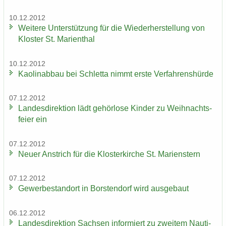
10.12.2012
Wei­te­re Un­ter­stüt­zung für die Wie­der­her­stel­lung von
Klos­ter St. Ma­ri­en­thal
10.12.2012
Kao­lin­ab­bau bei Schlet­ta nimmt erste Ver­fah­rens­hür­de
07.12.2012
Lan­des­di­rek­ti­on lädt ge­hör­lo­se Kin­der zu Weih­nachts­
fei­er ein
07.12.2012
Neuer An­strich für die Klos­ter­kir­che St. Ma­ri­enstern
07.12.2012
Ge­wer­be­stand­ort in Bors­ten­dorf wird aus­ge­baut
06.12.2012
Lan­des­di­rek­ti­on Sach­sen in­for­miert zu zwei­tem Nau­ti­