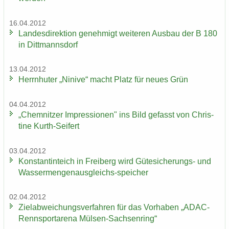
16.04.2012
Lan­des­di­rek­ti­on ge­neh­migt wei­te­ren Aus­bau der B 180
in Ditt­manns­dorf
13.04.2012
Herrn­hu­ter „Ni­ni­ve“ macht Platz für neues Grün
04.04.2012
„Chem­nit­zer Im­pres­sio­nen" ins Bild ge­fasst von Chris­
ti­ne Kurth-​Seifert
03.04.2012
Kon­stan­tin­teich in Frei­berg wird Gütesicherungs-​ und
Wassermengenausgleichs-​speicher
02.04.2012
Ziel­ab­wei­chungs­ver­fah­ren für das Vor­ha­ben „ADAC-​
Rennsportarena Mülsen-​Sachsenring“