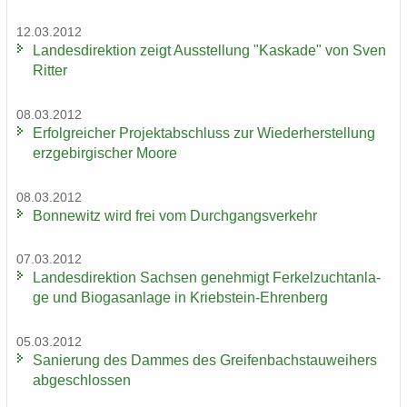
12.03.2012
Lan­des­di­rek­ti­on zeigt Aus­stel­lung "Kas­ka­de" von Sven
Rit­ter
08.03.2012
Er­folg­rei­cher Pro­jekt­ab­schluss zur Wie­der­her­stel­lung
erz­ge­bir­gi­scher Moore
08.03.2012
Bon­ne­witz wird frei vom Durch­gangs­ver­kehr
07.03.2012
Lan­des­di­rek­ti­on Sach­sen ge­neh­migt Fer­kel­zucht­an­la­
ge und Bio­gas­an­la­ge in Kriebstein-​Ehrenberg
05.03.2012
Sa­nie­rung des Dam­mes des Grei­fen­bach­stau­wei­hers
ab­ge­schlos­sen