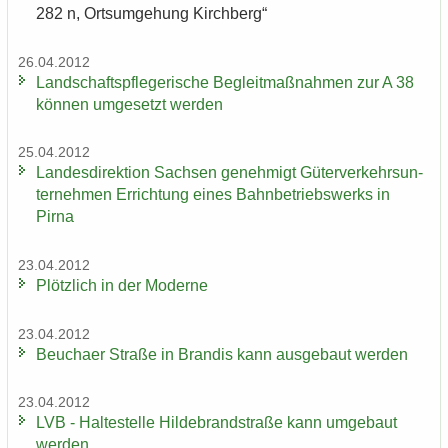
282 n, Orts­um­ge­hung Kirch­berg“
26.04.2012
Land­schafts­pfle­ge­ri­sche Be­gleit­maß­nah­men zur A 38
kön­nen um­ge­setzt wer­den
25.04.2012
Lan­des­di­rek­ti­on Sach­sen ge­neh­migt Gü­ter­ver­kehrs­un­
ter­neh­men Er­rich­tung eines Bahn­be­triebs­werks in
Pirna
23.04.2012
Plötz­lich in der Mo­der­ne
23.04.2012
Beu­cha­er Stra­ße in Bran­dis kann aus­ge­baut wer­den
23.04.2012
LVB - Hal­te­stel­le Hil­de­brand­stra­ße kann um­ge­baut
wer­den