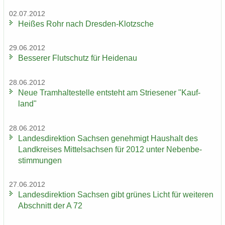
02.07.2012
Hei­ßes Rohr nach Dresden-​Klotzsche
29.06.2012
Bes­se­rer Flut­schutz für Hei­den­au
28.06.2012
Neue Tram­hal­te­stel­le ent­steht am Strie­se­ner "Kauf­
land"
28.06.2012
Lan­des­di­rek­ti­on Sach­sen ge­neh­migt Haus­halt des
Land­krei­ses Mit­tel­sach­sen für 2012 unter Ne­ben­be­
stim­mun­gen
27.06.2012
Lan­des­di­rek­ti­on Sach­sen gibt grü­nes Licht für wei­te­ren
Ab­schnitt der A 72