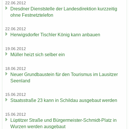
22.06.2012
Dresd­ner Dienst­stel­le der Lan­des­di­rek­ti­on kurz­zei­tig
ohne Fest­netz­te­le­fon
22.06.2012
Her­wigs­dor­fer Tisch­ler König kann an­bau­en
19.06.2012
Mül­ler heizt sich sel­ber ein
18.06.2012
Neuer Grund­bau­stein für den Tou­ris­mus im Lau­sit­zer
Se­en­land
15.06.2012
Staats­stra­ße 23 kann in Schildau aus­ge­baut wer­den
15.06.2012
Lüp­tit­zer Stra­ße und Bürgermeister-​Schmidt-Platz in
Wur­zen wer­den aus­ge­baut