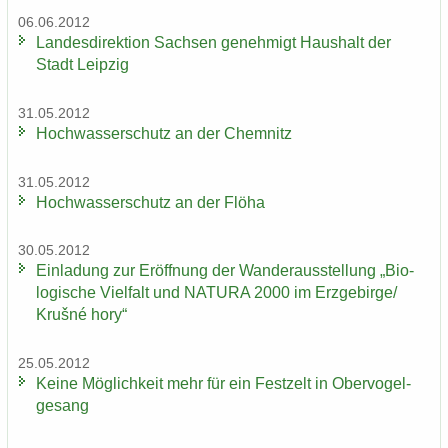
06.06.2012
Lan­des­di­rek­ti­on Sach­sen ge­neh­migt Haus­halt der
Stadt Leip­zig
31.05.2012
Hoch­was­ser­schutz an der Chem­nitz
31.05.2012
Hoch­was­ser­schutz an der Flöha
30.05.2012
Ein­la­dung zur Er­öff­nung der Wan­der­aus­stel­lung „Bio­
lo­gi­sche Viel­falt und NA­TU­RA 2000 im Erz­ge­bir­ge/
Krušné hory“
25.05.2012
Keine Mög­lich­keit mehr für ein Fest­zelt in Ober­vo­gel­
ge­sang