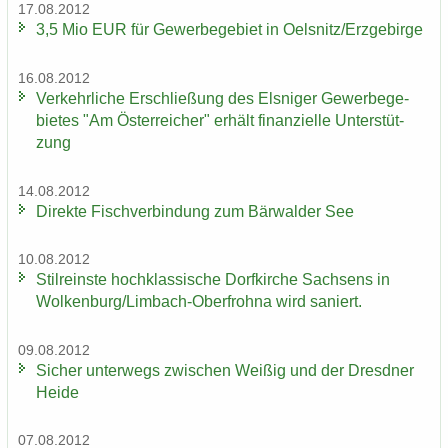
17.08.2012
3,5 Mio EUR für Ge­wer­be­ge­biet in Oels­nitz/Erz­ge­bir­ge
16.08.2012
Ver­kehr­li­che Er­schlie­ßung des Els­ni­ger Ge­wer­be­ge­
bie­tes "Am Ös­ter­rei­cher" er­hält fi­nan­zi­el­le Un­ter­stüt­
zung
14.08.2012
Di­rek­te Fisch­ver­bin­dung zum Bär­wal­der See
10.08.2012
Stil­reins­te hoch­klas­si­sche Dorf­kir­che Sach­sens in
Wol­ken­burg/Limbach-​Oberfrohna wird sa­niert.
09.08.2012
Si­cher un­ter­wegs zwi­schen Wei­ßig und der Dresd­ner
Heide
07.08.2012