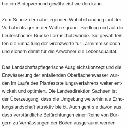
hin ein Bio­top­ver­bund ge­währ­leist wer­den kann.
Zum Schutz der na­he­lie­gen­den Wohn­be­bau­ung plant der
Vor­ha­ben­trä­ger in der Wol­fers­grü­ner Sied­lung und auf der
Leu­ters­ba­cher Brü­cke Lärm­schutz­wän­de. Sie ge­währ­leis­
ten die Ein­hal­tung der Grenz­wer­te für Lärm­im­mis­sio­nen
und si­chern damit für die An­woh­ner die Le­bens­qua­li­tät.
Das Land­schafts­pfle­ge­ri­sche Aus­gleichs­kon­zept und die
Ent­wäs­se­rung der an­fal­len­den Ober­flä­chen­was­ser wur­
den im Laufe des Plan­fest­stel­lungs­ver­fah­rens wei­ter ent­
wi­ckelt und op­ti­miert. Die Lan­des­di­rek­ti­on Sach­sen ist
der Über­zeu­gung, dass die Um­ge­bung wei­ter­hin als Er­ho­
lungs­land­schaft at­trak­tiv bleibt. Auch geht sie davon aus,
dass ver­ständ­li­che Be­fürch­tun­gen einer Reihe von Bür­
gern zu Ver­näs­sun­gen der Böden aus­ge­räumt wer­den