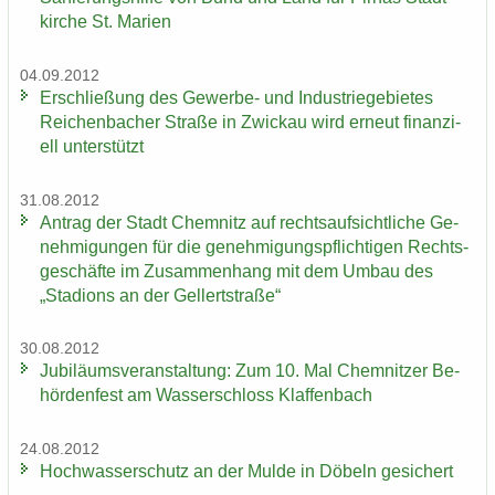
kir­che St. Ma­ri­en
04.09.2012
Er­schlie­ßung des Gewerbe-​ und In­dus­trie­ge­bie­tes
Rei­chen­ba­cher Stra­ße in Zwi­ckau wird er­neut fi­nan­zi­
ell un­ter­stützt
31.08.2012
An­trag der Stadt Chem­nitz auf rechts­auf­sicht­li­che Ge­
neh­mi­gun­gen für die ge­neh­mi­gungs­pflich­ti­gen Rechts­
ge­schäf­te im Zu­sam­men­hang mit dem Umbau des
„Sta­di­ons an der Gel­lert­stra­ße“
30.08.2012
Ju­bi­lä­ums­ver­an­stal­tung: Zum 10. Mal Chem­nit­zer Be­
hör­den­fest am Was­ser­schloss Klaf­fen­bach
24.08.2012
Hoch­was­ser­schutz an der Mulde in Dö­beln ge­si­chert