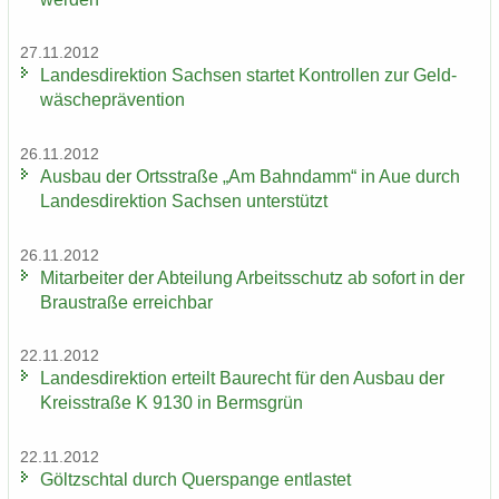
27.11.2012
Lan­des­di­rek­ti­on Sach­sen star­tet Kon­trol­len zur Geld­
wä­sche­prä­ven­ti­on
26.11.2012
Aus­bau der Orts­stra­ße „Am Bahn­damm“ in Aue durch
Lan­des­di­rek­ti­on Sach­sen un­ter­stützt
26.11.2012
Mit­ar­bei­ter der Ab­tei­lung Ar­beits­schutz ab so­fort in der
Brau­stra­ße er­reich­bar
22.11.2012
Lan­des­di­rek­ti­on er­teilt Bau­recht für den Aus­bau der
Kreis­stra­ße K 9130 in Berms­grün
22.11.2012
Göltzsch­tal durch Quer­span­ge ent­las­tet