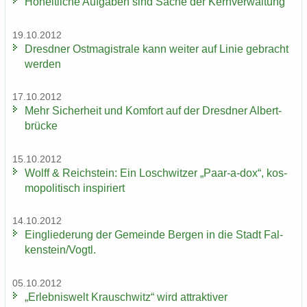
Ho­heit­li­che Auf­ga­ben sind Sache der Kern­ver­wal­tung
19.10.2012
Dresd­ner Ost­ma­gis­tra­le kann wei­ter auf Linie ge­bracht
wer­den
17.10.2012
Mehr Si­cher­heit und Kom­fort auf der Dresd­ner Al­bert­
brü­cke
15.10.2012
Wolff & Reichs­tein: Ein Losch­wit­zer „Paar-​a-dox“, kos­
mo­po­li­tisch in­spi­riert
14.10.2012
Ein­glie­de­rung der Ge­mein­de Ber­gen in die Stadt Fal­
ken­stein/Vogtl.
05.10.2012
„Er­leb­nis­welt Krausch­witz“ wird at­trak­ti­ver