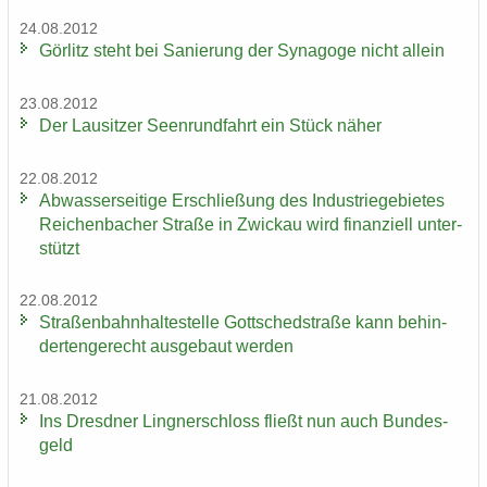
24.08.2012
Gör­litz steht bei Sa­nie­rung der Syn­ago­ge nicht al­lein
23.08.2012
Der Lau­sit­zer Seen­rund­fahrt ein Stück näher
22.08.2012
Ab­was­ser­sei­ti­ge Er­schlie­ßung des In­dus­trie­ge­bie­tes
Rei­chen­ba­cher Stra­ße in Zwi­ckau wird fi­nan­zi­ell un­ter­
stützt
22.08.2012
Stra­ßen­bahn­hal­te­stel­le Gott­sched­stra­ße kann be­hin­
der­ten­ge­recht aus­ge­baut wer­den
21.08.2012
Ins Dresd­ner Ling­ner­schloss fließt nun auch Bun­des­
geld