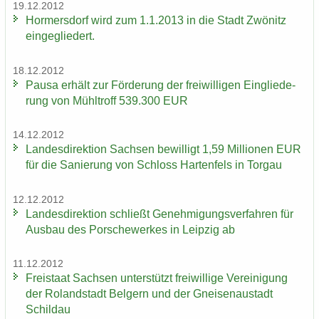
19.12.2012
Hor­mers­dorf wird zum 1.1.2013 in die Stadt Zwö­nitz
ein­ge­glie­dert.
18.12.2012
Pausa er­hält zur För­de­rung der frei­wil­li­gen Ein­glie­de­
rung von Mühl­troff 539.300 EUR
14.12.2012
Lan­des­di­rek­ti­on Sach­sen be­wil­ligt 1,59 Mil­lio­nen EUR
für die Sa­nie­rung von Schloss Har­ten­fels in Tor­gau
12.12.2012
Lan­des­di­rek­ti­on schließt Ge­neh­mi­gungs­ver­fah­ren für
Aus­bau des Por­sche­wer­kes in Leip­zig ab
11.12.2012
Frei­staat Sach­sen un­ter­stützt frei­wil­li­ge Ver­ei­ni­gung
der Ro­land­stadt Bel­gern und der Gnei­sen­au­stadt
Schildau