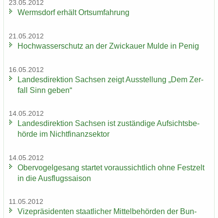
23.05.2012
Werms­dorf er­hält Orts­um­fah­rung
21.05.2012
Hoch­was­ser­schutz an der Zwi­ckau­er Mulde in Penig
16.05.2012
Lan­des­di­rek­ti­on Sach­sen zeigt Aus­stel­lung „Dem Zer­
fall Sinn geben“
14.05.2012
Lan­des­di­rek­ti­on Sach­sen ist zu­stän­di­ge Auf­sichts­be­
hör­de im Nicht­fi­nanz­sek­tor
14.05.2012
Ober­vo­gel­ge­sang star­tet vor­aus­sicht­lich ohne Fest­zelt
in die Aus­flugs­sai­son
11.05.2012
Vi­ze­prä­si­den­ten staat­li­cher Mit­tel­be­hör­den der Bun­