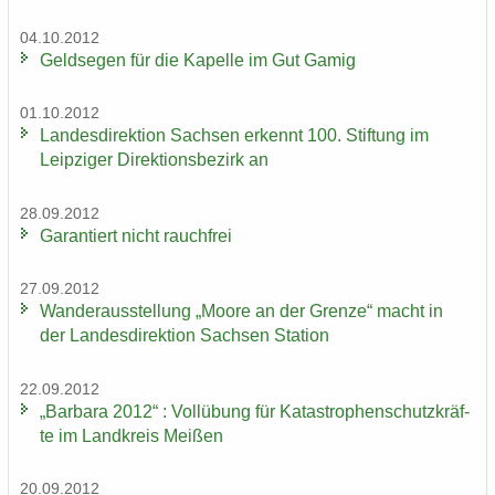
04.10.2012
Geld­se­gen für die Ka­pel­le im Gut Gamig
01.10.2012
Lan­des­di­rek­ti­on Sach­sen er­kennt 100. Stif­tung im
Leip­zi­ger Di­rek­ti­ons­be­zirk an
28.09.2012
Ga­ran­tiert nicht rauch­frei
27.09.2012
Wan­der­aus­stel­lung „Moore an der Gren­ze“ macht in
der Lan­des­di­rek­ti­on Sach­sen Sta­ti­on
22.09.2012
„Bar­ba­ra 2012“ : Voll­übung für Ka­ta­stro­phen­schutz­kräf­
te im Land­kreis Mei­ßen
20.09.2012