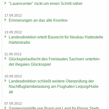
"Lau­en­cen­ter" rückt um einen Schritt näher
17.09.2012
Er­in­ne­run­gen an das alte Krum­lov
13.09.2012
Lan­des­di­rek­ti­on er­teilt Bau­recht für Neu­bau Hal­te­stel­le
Här­tel­stra­ße
11.09.2012
Glück­spiel­auf­sicht des Frei­staa­tes Sach­sen un­ter­bin­
det il­le­ga­les Glücks­spiel
10.09.2012
Lan­des­di­rek­ti­on schließt wei­te­re Über­prü­fung der
Nacht­flug­lärm­be­las­tung am Flug­ha­fen Leip­zig/Halle
ab
07.09.2012
Sa­nie­rungs­hil­fe von Bund und Land für Pirnas Stadt­