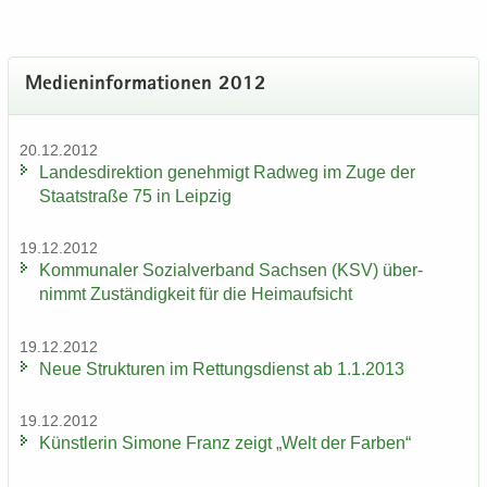
Me­di­en­in­for­ma­tio­nen 2012
20.12.2012
Lan­des­di­rek­ti­on ge­neh­migt Rad­weg im Zuge der
Staat­stra­ße 75 in Leip­zig
19.12.2012
Kom­mu­na­ler So­zi­al­ver­band Sach­sen (KSV) über­
nimmt Zu­stän­dig­keit für die Heim­auf­sicht
19.12.2012
Neue Struk­tu­ren im Ret­tungs­dienst ab 1.1.2013
19.12.2012
Künst­le­rin Si­mo­ne Franz zeigt „Welt der Far­ben“