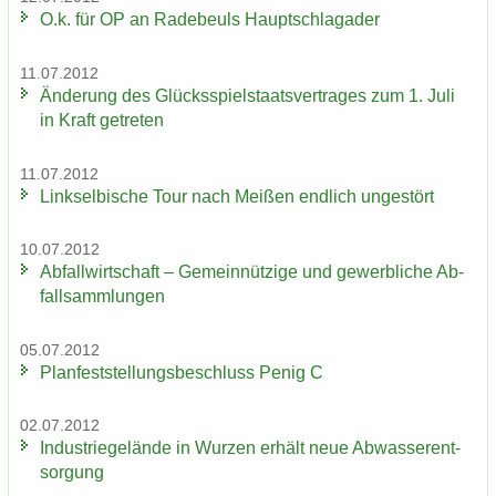
O.k. für OP an Ra­de­beuls Haupt­schlag­ader
11.07.2012
Än­de­rung des Glücks­spiel­staats­ver­tra­ges zum 1. Juli
in Kraft ge­tre­ten
11.07.2012
Linksel­bi­sche Tour nach Mei­ßen end­lich un­ge­stört
10.07.2012
Ab­fall­wirt­schaft – Ge­mein­nüt­zi­ge und ge­werb­li­che Ab­
fall­samm­lun­gen
05.07.2012
Plan­fest­stel­lungs­be­schluss Penig C
02.07.2012
In­dus­trie­ge­län­de in Wur­zen er­hält neue Ab­was­ser­ent­
sor­gung