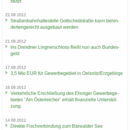
stützt
22.08.2012
Stra­ßen­bahn­hal­te­stel­le Gott­sched­stra­ße kann be­hin­
der­ten­ge­recht aus­ge­baut wer­den
21.08.2012
Ins Dresd­ner Ling­ner­schloss fließt nun auch Bun­des­
geld
17.08.2012
3,5 Mio EUR für Ge­wer­be­ge­biet in Oels­nitz/Erz­ge­bir­ge
16.08.2012
Ver­kehr­li­che Er­schlie­ßung des Els­ni­ger Ge­wer­be­ge­
bie­tes "Am Ös­ter­rei­cher" er­hält fi­nan­zi­el­le Un­ter­stüt­
zung
14.08.2012
Di­rek­te Fisch­ver­bin­dung zum Bär­wal­der See