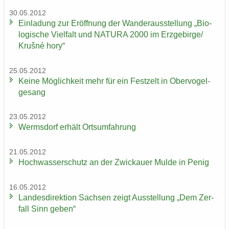
30.05.2012
Ein­la­dung zur Er­öff­nung der Wan­der­aus­stel­lung „Bio­
lo­gi­sche Viel­falt und NA­TU­RA 2000 im Erz­ge­bir­ge/
Krušné hory“
25.05.2012
Keine Mög­lich­keit mehr für ein Fest­zelt in Ober­vo­gel­
ge­sang
23.05.2012
Werms­dorf er­hält Orts­um­fah­rung
21.05.2012
Hoch­was­ser­schutz an der Zwi­ckau­er Mulde in Penig
16.05.2012
Lan­des­di­rek­ti­on Sach­sen zeigt Aus­stel­lung „Dem Zer­
fall Sinn geben“