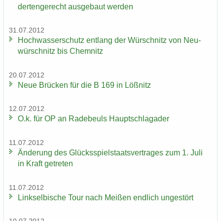
der­ten­ge­recht aus­ge­baut wer­den
31.07.2012
Hoch­was­ser­schutz ent­lang der Wür­schnitz von Neu­
wür­schnitz bis Chem­nitz
20.07.2012
Neue Brü­cken für die B 169 in Löß­nitz
12.07.2012
O.k. für OP an Ra­de­beuls Haupt­schlag­ader
11.07.2012
Än­de­rung des Glücks­spiel­staats­ver­tra­ges zum 1. Juli
in Kraft ge­tre­ten
11.07.2012
Linksel­bi­sche Tour nach Mei­ßen end­lich un­ge­stört