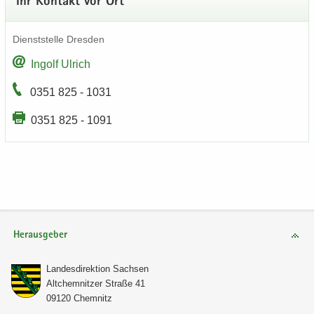
Ihr Kon­takt vor Ort
Dienst­stel­le Dres­den
In­golf Ul­rich
0351 825 - 1031
0351 825 - 1091
Herausgeber
Lan­des­di­rek­ti­on Sach­sen
Alt­chem­nit­zer Stra­ße 41
09120 Chem­nitz