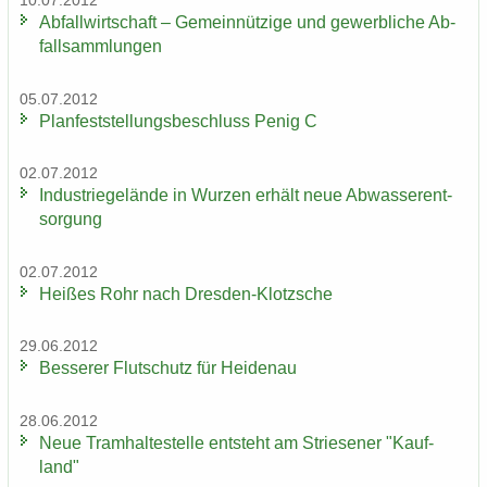
10.07.2012
Ab­fall­wirt­schaft – Ge­mein­nüt­zi­ge und ge­werb­li­che Ab­
fall­samm­lun­gen
05.07.2012
Plan­fest­stel­lungs­be­schluss Penig C
02.07.2012
In­dus­trie­ge­län­de in Wur­zen er­hält neue Ab­was­ser­ent­
sor­gung
02.07.2012
Hei­ßes Rohr nach Dresden-​Klotzsche
29.06.2012
Bes­se­rer Flut­schutz für Hei­den­au
28.06.2012
Neue Tram­hal­te­stel­le ent­steht am Strie­se­ner "Kauf­
land"