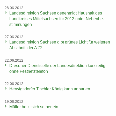
28.06.2012
Lan­des­di­rek­ti­on Sach­sen ge­neh­migt Haus­halt des
Land­krei­ses Mit­tel­sach­sen für 2012 unter Ne­ben­be­
stim­mun­gen
27.06.2012
Lan­des­di­rek­ti­on Sach­sen gibt grü­nes Licht für wei­te­ren
Ab­schnitt der A 72
22.06.2012
Dresd­ner Dienst­stel­le der Lan­des­di­rek­ti­on kurz­zei­tig
ohne Fest­netz­te­le­fon
22.06.2012
Her­wigs­dor­fer Tisch­ler König kann an­bau­en
19.06.2012
Mül­ler heizt sich sel­ber ein