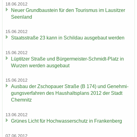
18.06.2012
Neuer Grund­bau­stein für den Tou­ris­mus im Lau­sit­zer
Se­en­land
15.06.2012
Staats­stra­ße 23 kann in Schildau aus­ge­baut wer­den
15.06.2012
Lüp­tit­zer Stra­ße und Bürgermeister-​Schmidt-Platz in
Wur­zen wer­den aus­ge­baut
15.06.2012
Aus­bau der Zscho­pau­er Stra­ße (B 174) und Ge­neh­mi­
gungs­ver­fah­ren des Haus­halts­plans 2012 der Stadt
Chem­nitz
13.06.2012
Grü­nes Licht für Hoch­was­ser­schutz in Fran­ken­berg
07.06.2012