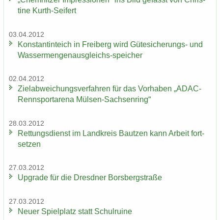
ti­ne Kurth-​Seifert
03.04.2012
Kon­stan­tin­teich in Frei­berg wird Gütesicherungs-​ und
Wassermengenausgleichs-​speicher
02.04.2012
Ziel­ab­wei­chungs­ver­fah­ren für das Vor­ha­ben „ADAC-​
Rennsportarena Mülsen-​Sachsenring“
28.03.2012
Ret­tungs­dienst im Land­kreis Baut­zen kann Ar­beit fort­
set­zen
27.03.2012
Up­grade für die Dresd­ner Borsberg­stra­ße
27.03.2012
Neuer Spiel­platz statt Schul­rui­ne