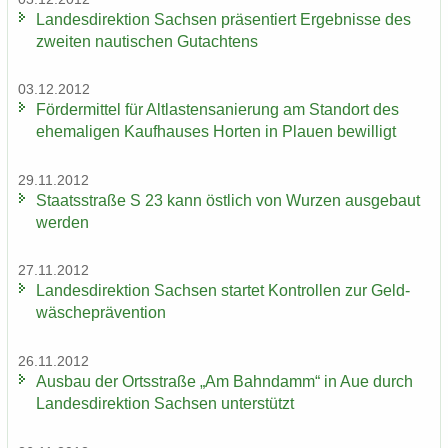
Lan­des­di­rek­ti­on Sach­sen prä­sen­tiert Er­geb­nis­se des
zwei­ten nau­ti­schen Gut­ach­tens
03.12.2012
För­der­mit­tel für Alt­las­ten­sa­nie­rung am Stand­ort des
ehe­ma­li­gen Kauf­hau­ses Hor­ten in Plau­en be­wil­ligt
29.11.2012
Staats­stra­ße S 23 kann öst­lich von Wur­zen aus­ge­baut
wer­den
27.11.2012
Lan­des­di­rek­ti­on Sach­sen star­tet Kon­trol­len zur Geld­
wä­sche­prä­ven­ti­on
26.11.2012
Aus­bau der Orts­stra­ße „Am Bahn­damm“ in Aue durch
Lan­des­di­rek­ti­on Sach­sen un­ter­stützt