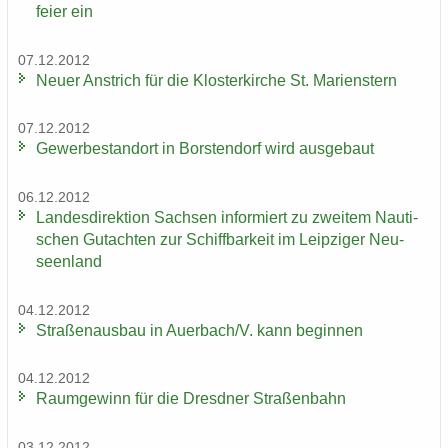
fei­er ein
07.12.2012
Neuer An­strich für die Klos­ter­kir­che St. Ma­ri­enstern
07.12.2012
Ge­wer­be­stand­ort in Bors­ten­dorf wird aus­ge­baut
06.12.2012
Lan­des­di­rek­ti­on Sach­sen in­for­miert zu zwei­tem Nau­ti­
schen Gut­ach­ten zur Schiff­bar­keit im Leip­zi­ger Neu­
seen­land
04.12.2012
Stra­ßen­aus­bau in Au­er­bach/V. kann be­gin­nen
04.12.2012
Raum­ge­winn für die Dresd­ner Stra­ßen­bahn
03.12.2012