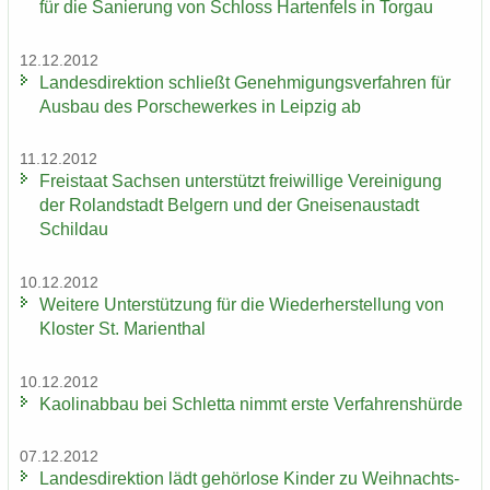
für die Sa­nie­rung von Schloss Har­ten­fels in Tor­gau
12.12.2012
Lan­des­di­rek­ti­on schließt Ge­neh­mi­gungs­ver­fah­ren für
Aus­bau des Por­sche­wer­kes in Leip­zig ab
11.12.2012
Frei­staat Sach­sen un­ter­stützt frei­wil­li­ge Ver­ei­ni­gung
der Ro­land­stadt Bel­gern und der Gnei­sen­au­stadt
Schildau
10.12.2012
Wei­te­re Un­ter­stüt­zung für die Wie­der­her­stel­lung von
Klos­ter St. Ma­ri­en­thal
10.12.2012
Kao­lin­ab­bau bei Schlet­ta nimmt erste Ver­fah­rens­hür­de
07.12.2012
Lan­des­di­rek­ti­on lädt ge­hör­lo­se Kin­der zu Weih­nachts­