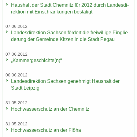
Haus­halt der Stadt Chem­nitz für 2012 durch Lan­des­di­
rek­ti­on mit Ein­schrän­kun­gen be­stä­tigt
07.06.2012
Lan­des­di­rek­ti­on Sach­sen för­dert die frei­wil­li­ge Ein­glie­
de­rung der Ge­mein­de Kit­zen in die Stadt Pegau
07.06.2012
„Kam­mer­ge­schich­te(n)“
06.06.2012
Lan­des­di­rek­ti­on Sach­sen ge­neh­migt Haus­halt der
Stadt Leip­zig
31.05.2012
Hoch­was­ser­schutz an der Chem­nitz
31.05.2012
Hoch­was­ser­schutz an der Flöha