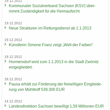
19.12.2012
Kom­mu­na­ler So­zi­al­ver­band Sach­sen (KSV) über­
nimmt Zu­stän­dig­keit für die Heim­auf­sicht
19.12.2012
Neue Struk­tu­ren im Ret­tungs­dienst ab 1.1.2013
19.12.2012
Künst­le­rin Si­mo­ne Franz zeigt „Welt der Far­ben“
19.12.2012
Hor­mers­dorf wird zum 1.1.2013 in die Stadt Zwö­nitz
ein­ge­glie­dert.
18.12.2012
Pausa er­hält zur För­de­rung der frei­wil­li­gen Ein­glie­de­
rung von Mühl­troff 539.300 EUR
14.12.2012
Lan­des­di­rek­ti­on Sach­sen be­wil­ligt 1,59 Mil­lio­nen EUR