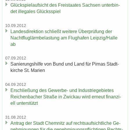
Glück­spiel­auf­sicht des Frei­staa­tes Sach­sen un­ter­bin­
det il­le­ga­les Glücks­spiel
10.09.2012
Lan­des­di­rek­ti­on schließt wei­te­re Über­prü­fung der
Nacht­flug­lärm­be­las­tung am Flug­ha­fen Leip­zig/Halle
ab
07.09.2012
Sa­nie­rungs­hil­fe von Bund und Land für Pirnas Stadt­
kir­che St. Ma­ri­en
04.09.2012
Er­schlie­ßung des Gewerbe-​ und In­dus­trie­ge­bie­tes
Rei­chen­ba­cher Stra­ße in Zwi­ckau wird er­neut fi­nan­zi­
ell un­ter­stützt
31.08.2012
An­trag der Stadt Chem­nitz auf rechts­auf­sicht­li­che Ge­
neh­mi­gun­gen für die ge­neh­mi­gungs­pflich­ti­gen Rechts­