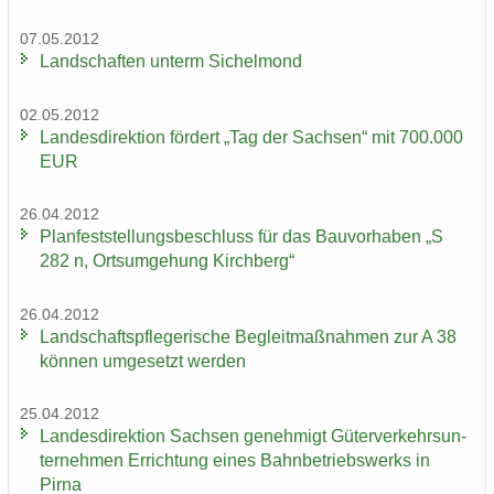
07.05.2012
Land­schaf­ten un­term Si­chel­mond
02.05.2012
Lan­des­di­rek­ti­on för­dert „Tag der Sach­sen“ mit 700.000
EUR
26.04.2012
Plan­fest­stel­lungs­be­schluss für das Bau­vor­ha­ben „S
282 n, Orts­um­ge­hung Kirch­berg“
26.04.2012
Land­schafts­pfle­ge­ri­sche Be­gleit­maß­nah­men zur A 38
kön­nen um­ge­setzt wer­den
25.04.2012
Lan­des­di­rek­ti­on Sach­sen ge­neh­migt Gü­ter­ver­kehrs­un­
ter­neh­men Er­rich­tung eines Bahn­be­triebs­werks in
Pirna