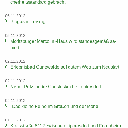
cher­heits­stan­dard ge­bracht
06.11.2012
Bio­gas in Leis­nig
05.11.2012
Mo­ritz­bur­ger Marcolini-​Haus wird stan­des­ge­mäß sa­
niert
02.11.2012
Er­leb­nis­bad Cu­n­e­wal­de auf gutem Weg zum Neu­start
02.11.2012
Neuer Putz für die Chris­tus­kir­che Leu­ters­dorf
02.11.2012
"Das klei­ne Feine im Gro­ßen und der Mond"
01.11.2012
Kreis­stra­ße 8112 zwi­schen Lip­pers­dorf und Forch­heim