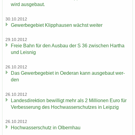
wird aus­ge­baut.
30.10.2012
Ge­wer­be­ge­biet Klipp­hau­sen wächst wei­ter
29.10.2012
Freie Bahn für den Aus­bau der S 36 zwi­schen Har­tha
und Leis­nig
26.10.2012
Das Ge­wer­be­ge­biet in Oe­der­an kann aus­ge­baut wer­
den
26.10.2012
Lan­des­di­rek­ti­on be­wil­ligt mehr als 2 Mil­lio­nen Euro für
Ver­bes­se­rung des Hoch­was­ser­schut­zes in Leip­zig
26.10.2012
Hoch­was­ser­schutz in Ol­bern­hau