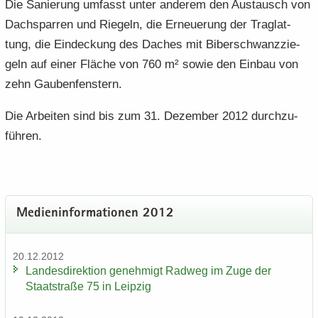
Die Sa­nie­rung um­fasst unter an­de­rem den Aus­tausch von
Dach­spar­ren und Rie­geln, die Er­neue­rung der Traglat­
tung, die Ein­de­ckung des Da­ches mit Bi­ber­schwanz­zie­
geln auf einer Flä­che von 760 m² sowie den Ein­bau von
zehn Gau­ben­fens­tern.
Die Ar­bei­ten sind bis zum 31. De­zem­ber 2012 durch­zu­
füh­ren.
Me­di­en­in­for­ma­tio­nen 2012
20.12.2012
Lan­des­di­rek­ti­on ge­neh­migt Rad­weg im Zuge der
Staat­stra­ße 75 in Leip­zig