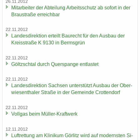
26.11.2012
Mit­ar­bei­ter der Ab­tei­lung Ar­beits­schutz ab so­fort in der
Brau­stra­ße er­reich­bar
22.11.2012
Lan­des­di­rek­ti­on er­teilt Bau­recht für den Aus­bau der
Kreis­stra­ße K 9130 in Berms­grün
22.11.2012
Göltzsch­tal durch Quer­span­ge ent­las­tet
22.11.2012
Lan­des­di­rek­ti­on Sach­sen un­ter­stützt Aus­bau der Ober­
wie­sen­tha­ler Stra­ße in der Ge­mein­de Crot­ten­dorf
22.11.2012
Voll­gas beim Müller-​Kraftwerk
12.11.2012
Luft­ret­tung am Kli­ni­kum Gör­litz wird auf mo­derns­ten Si­