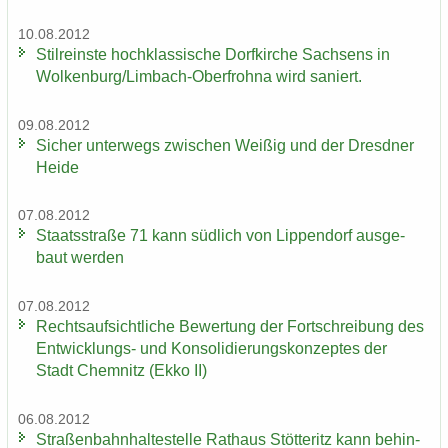
10.08.2012
Stil­reins­te hoch­klas­si­sche Dorf­kir­che Sach­sens in
Wol­ken­burg/Limbach-​Oberfrohna wird sa­niert.
09.08.2012
Si­cher un­ter­wegs zwi­schen Wei­ßig und der Dresd­ner
Heide
07.08.2012
Staats­stra­ße 71 kann süd­lich von Lip­pen­dorf aus­ge­
baut wer­den
07.08.2012
Rechts­auf­sicht­li­che Be­wer­tung der Fort­schrei­bung des
Entwicklungs-​ und Kon­so­li­die­rungs­kon­zep­tes der
Stadt Chem­nitz (Ekko II)
06.08.2012
Stra­ßen­bahn­hal­te­stel­le Rat­haus Stöt­teritz kann be­hin­