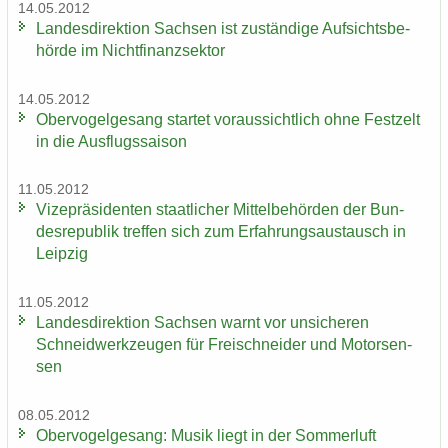
14.05.2012
Lan­des­di­rek­ti­on Sach­sen ist zu­stän­di­ge Auf­sichts­be­
hör­de im Nicht­fi­nanz­sek­tor
14.05.2012
Ober­vo­gel­ge­sang star­tet vor­aus­sicht­lich ohne Fest­zelt
in die Aus­flugs­sai­son
11.05.2012
Vi­ze­prä­si­den­ten staat­li­cher Mit­tel­be­hör­den der Bun­
des­re­pu­blik tref­fen sich zum Er­fah­rungs­aus­tausch in
Leip­zig
11.05.2012
Lan­des­di­rek­ti­on Sach­sen warnt vor un­si­che­ren
Schneid­werk­zeu­gen für Frei­schnei­der und Mo­tor­sen­
sen
08.05.2012
Ober­vo­gel­ge­sang: Musik liegt in der Som­mer­luft