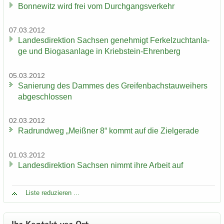
Bon­ne­witz wird frei vom Durch­gangs­ver­kehr
07.03.2012
Lan­des­di­rek­ti­on Sach­sen ge­neh­migt Fer­kel­zucht­an­la­
ge und Bio­gas­an­la­ge in Kriebstein-​Ehrenberg
05.03.2012
Sa­nie­rung des Dam­mes des Grei­fen­bach­stau­wei­hers
ab­ge­schlos­sen
02.03.2012
Rad­rund­weg „Meiß­ner 8“ kommt auf die Ziel­ge­ra­de
01.03.2012
Lan­des­di­rek­ti­on Sach­sen nimmt ihre Ar­beit auf
Liste re­du­zie­ren ...