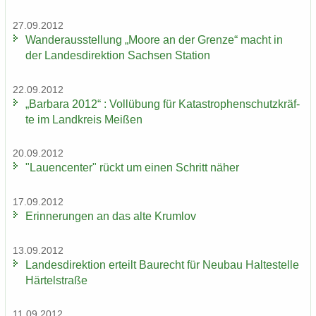
27.09.2012
Wan­der­aus­stel­lung „Moore an der Gren­ze“ macht in
der Lan­des­di­rek­ti­on Sach­sen Sta­ti­on
22.09.2012
„Bar­ba­ra 2012“ : Voll­übung für Ka­ta­stro­phen­schutz­kräf­
te im Land­kreis Mei­ßen
20.09.2012
"Lau­en­cen­ter" rückt um einen Schritt näher
17.09.2012
Er­in­ne­run­gen an das alte Krum­lov
13.09.2012
Lan­des­di­rek­ti­on er­teilt Bau­recht für Neu­bau Hal­te­stel­le
Här­tel­stra­ße
11.09.2012