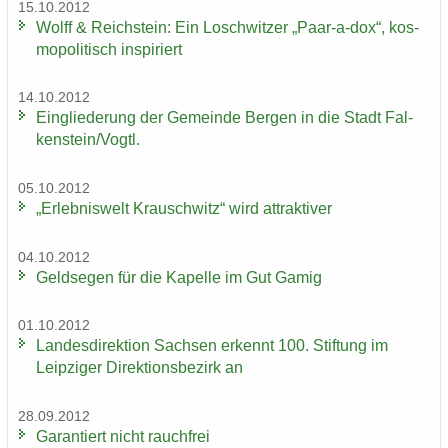
15.10.2012
Wolff & Reichs­tein: Ein Losch­wit­zer „Paar-​a-dox“, kos­
mo­po­li­tisch in­spi­riert
14.10.2012
Ein­glie­de­rung der Ge­mein­de Ber­gen in die Stadt Fal­
ken­stein/Vogtl.
05.10.2012
„Er­leb­nis­welt Krausch­witz“ wird at­trak­ti­ver
04.10.2012
Geld­se­gen für die Ka­pel­le im Gut Gamig
01.10.2012
Lan­des­di­rek­ti­on Sach­sen er­kennt 100. Stif­tung im
Leip­zi­ger Di­rek­ti­ons­be­zirk an
28.09.2012
Ga­ran­tiert nicht rauch­frei