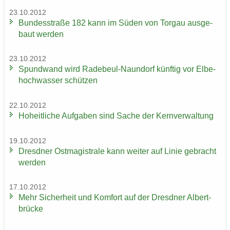
23.10.2012
Bun­des­stra­ße 182 kann im Süden von Tor­gau aus­ge­
baut wer­den
23.10.2012
Spund­wand wird Radebeul-​Naundorf künf­tig vor El­be­
hoch­was­ser schüt­zen
22.10.2012
Ho­heit­li­che Auf­ga­ben sind Sache der Kern­ver­wal­tung
19.10.2012
Dresd­ner Ost­ma­gis­tra­le kann wei­ter auf Linie ge­bracht
wer­den
17.10.2012
Mehr Si­cher­heit und Kom­fort auf der Dresd­ner Al­bert­
brü­cke