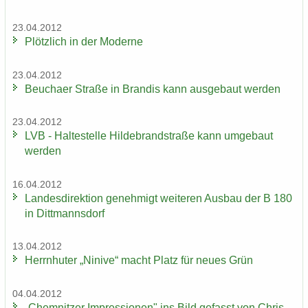
23.04.2012
Plötz­lich in der Mo­der­ne
23.04.2012
Beu­cha­er Stra­ße in Bran­dis kann aus­ge­baut wer­den
23.04.2012
LVB - Hal­te­stel­le Hil­de­brand­stra­ße kann um­ge­baut
wer­den
16.04.2012
Lan­des­di­rek­ti­on ge­neh­migt wei­te­ren Aus­bau der B 180
in Ditt­manns­dorf
13.04.2012
Herrn­hu­ter „Ni­ni­ve“ macht Platz für neues Grün
04.04.2012
„Chem­nit­zer Im­pres­sio­nen" ins Bild ge­fasst von Chris­