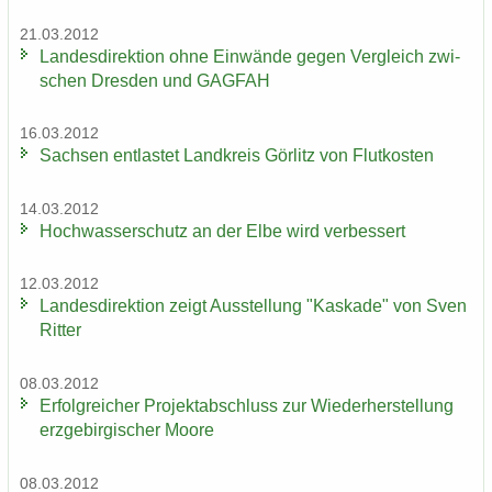
21.03.2012
Lan­des­di­rek­ti­on ohne Ein­wän­de gegen Ver­gleich zwi­
schen Dres­den und GAG­FAH
16.03.2012
Sach­sen ent­las­tet Land­kreis Gör­litz von Flut­kos­ten
14.03.2012
Hoch­was­ser­schutz an der Elbe wird ver­bes­sert
12.03.2012
Lan­des­di­rek­ti­on zeigt Aus­stel­lung "Kas­ka­de" von Sven
Rit­ter
08.03.2012
Er­folg­rei­cher Pro­jekt­ab­schluss zur Wie­der­her­stel­lung
erz­ge­bir­gi­scher Moore
08.03.2012