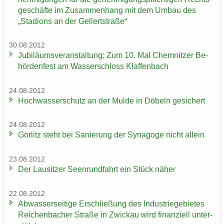
ge­schäf­te im Zu­sam­men­hang mit dem Umbau des
„Sta­di­ons an der Gel­lert­stra­ße“
30.08.2012
Ju­bi­lä­ums­ver­an­stal­tung: Zum 10. Mal Chem­nit­zer Be­
hör­den­fest am Was­ser­schloss Klaf­fen­bach
24.08.2012
Hoch­was­ser­schutz an der Mulde in Dö­beln ge­si­chert
24.08.2012
Gör­litz steht bei Sa­nie­rung der Syn­ago­ge nicht al­lein
23.08.2012
Der Lau­sit­zer Seen­rund­fahrt ein Stück näher
22.08.2012
Ab­was­ser­sei­ti­ge Er­schlie­ßung des In­dus­trie­ge­bie­tes
Rei­chen­ba­cher Stra­ße in Zwi­ckau wird fi­nan­zi­ell un­ter­