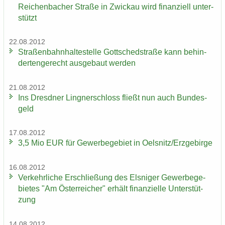
Rei­chen­ba­cher Stra­ße in Zwi­ckau wird fi­nan­zi­ell un­ter­
stützt
22.08.2012
Stra­ßen­bahn­hal­te­stel­le Gott­sched­stra­ße kann be­hin­
der­ten­ge­recht aus­ge­baut wer­den
21.08.2012
Ins Dresd­ner Ling­ner­schloss fließt nun auch Bun­des­
geld
17.08.2012
3,5 Mio EUR für Ge­wer­be­ge­biet in Oels­nitz/Erz­ge­bir­ge
16.08.2012
Ver­kehr­li­che Er­schlie­ßung des Els­ni­ger Ge­wer­be­ge­
bie­tes "Am Ös­ter­rei­cher" er­hält fi­nan­zi­el­le Un­ter­stüt­
zung
14.08.2012