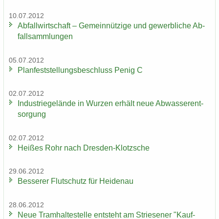
10.07.2012
Ab­fall­wirt­schaft – Ge­mein­nüt­zi­ge und ge­werb­li­che Ab­
fall­samm­lun­gen
05.07.2012
Plan­fest­stel­lungs­be­schluss Penig C
02.07.2012
In­dus­trie­ge­län­de in Wur­zen er­hält neue Ab­was­ser­ent­
sor­gung
02.07.2012
Hei­ßes Rohr nach Dresden-​Klotzsche
29.06.2012
Bes­se­rer Flut­schutz für Hei­den­au
28.06.2012
Neue Tram­hal­te­stel­le ent­steht am Strie­se­ner "Kauf­