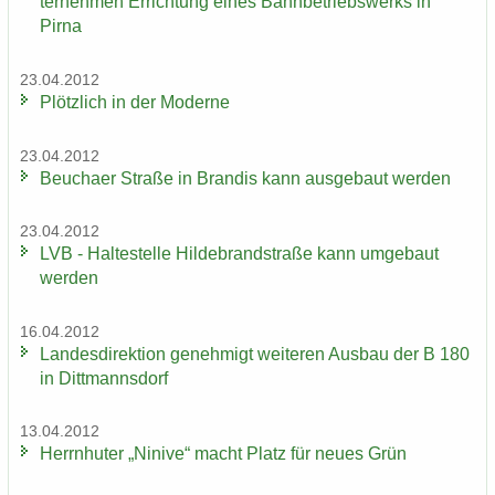
ter­neh­men Er­rich­tung eines Bahn­be­triebs­werks in
Pirna
23.04.2012
Plötz­lich in der Mo­der­ne
23.04.2012
Beu­cha­er Stra­ße in Bran­dis kann aus­ge­baut wer­den
23.04.2012
LVB - Hal­te­stel­le Hil­de­brand­stra­ße kann um­ge­baut
wer­den
16.04.2012
Lan­des­di­rek­ti­on ge­neh­migt wei­te­ren Aus­bau der B 180
in Ditt­manns­dorf
13.04.2012
Herrn­hu­ter „Ni­ni­ve“ macht Platz für neues Grün