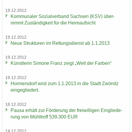
19.12.2012
Kom­mu­na­ler So­zi­al­ver­band Sach­sen (KSV) über­
nimmt Zu­stän­dig­keit für die Heim­auf­sicht
19.12.2012
Neue Struk­tu­ren im Ret­tungs­dienst ab 1.1.2013
19.12.2012
Künst­le­rin Si­mo­ne Franz zeigt „Welt der Far­ben“
19.12.2012
Hor­mers­dorf wird zum 1.1.2013 in die Stadt Zwö­nitz
ein­ge­glie­dert.
18.12.2012
Pausa er­hält zur För­de­rung der frei­wil­li­gen Ein­glie­de­
rung von Mühl­troff 539.300 EUR
14.12.2012