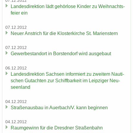
07.12.2012
Lan­des­di­rek­ti­on lädt ge­hör­lo­se Kin­der zu Weih­nachts­
fei­er ein
07.12.2012
Neuer An­strich für die Klos­ter­kir­che St. Ma­ri­enstern
07.12.2012
Ge­wer­be­stand­ort in Bors­ten­dorf wird aus­ge­baut
06.12.2012
Lan­des­di­rek­ti­on Sach­sen in­for­miert zu zwei­tem Nau­ti­
schen Gut­ach­ten zur Schiff­bar­keit im Leip­zi­ger Neu­
seen­land
04.12.2012
Stra­ßen­aus­bau in Au­er­bach/V. kann be­gin­nen
04.12.2012
Raum­ge­winn für die Dresd­ner Stra­ßen­bahn