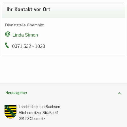
Ihr Kon­takt vor Ort
Dienst­stel­le Chem­nitz
Linda Simon
0371 532 - 1020
Herausgeber
Lan­des­di­rek­ti­on Sach­sen
Alt­chem­nit­zer Stra­ße 41
09120 Chem­nitz