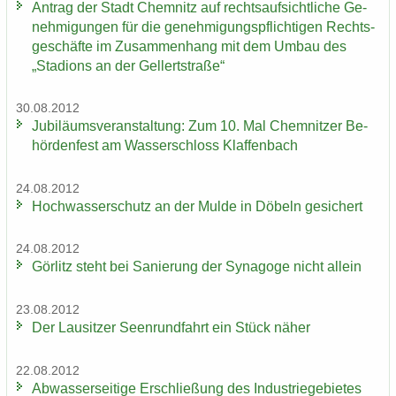
An­trag der Stadt Chem­nitz auf rechts­auf­sicht­li­che Ge­
neh­mi­gun­gen für die ge­neh­mi­gungs­pflich­ti­gen Rechts­
ge­schäf­te im Zu­sam­men­hang mit dem Umbau des
„Sta­di­ons an der Gel­lert­stra­ße“
30.08.2012
Ju­bi­lä­ums­ver­an­stal­tung: Zum 10. Mal Chem­nit­zer Be­
hör­den­fest am Was­ser­schloss Klaf­fen­bach
24.08.2012
Hoch­was­ser­schutz an der Mulde in Dö­beln ge­si­chert
24.08.2012
Gör­litz steht bei Sa­nie­rung der Syn­ago­ge nicht al­lein
23.08.2012
Der Lau­sit­zer Seen­rund­fahrt ein Stück näher
22.08.2012
Ab­was­ser­sei­ti­ge Er­schlie­ßung des In­dus­trie­ge­bie­tes