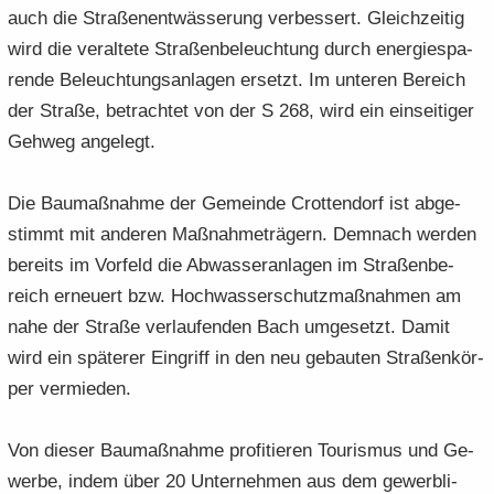
auch die Stra­ßen­ent­wäs­se­rung ver­bes­sert. Gleich­zei­tig
wird die ver­al­te­te Stra­ßen­be­leuch­tung durch en­er­gie­spa­
ren­de Be­leuch­tungs­an­la­gen er­setzt. Im un­te­ren Be­reich
der Stra­ße, be­trach­tet von der S 268, wird ein ein­sei­ti­ger
Geh­weg an­ge­legt.
Die Bau­maß­nah­me der Ge­mein­de Crot­ten­dorf ist ab­ge­
stimmt mit an­de­ren Maß­nah­me­trä­gern. Dem­nach wer­den
be­reits im Vor­feld die Ab­was­ser­an­la­gen im Stra­ßen­be­
reich er­neu­ert bzw. Hoch­was­ser­schutz­maß­nah­men am
nahe der Stra­ße ver­lau­fen­den Bach um­ge­setzt. Damit
wird ein spä­te­rer Ein­griff in den neu ge­bau­ten Stra­ßen­kör­
per ver­mie­den.
Von die­ser Bau­maß­nah­me pro­fi­tie­ren Tou­ris­mus und Ge­
wer­be, indem über 20 Un­ter­neh­men aus dem ge­werb­li­