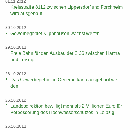
01.11.2012
Kreis­stra­ße 8112 zwi­schen Lip­pers­dorf und Forch­heim
wird aus­ge­baut.
30.10.2012
Ge­wer­be­ge­biet Klipp­hau­sen wächst wei­ter
29.10.2012
Freie Bahn für den Aus­bau der S 36 zwi­schen Har­tha
und Leis­nig
26.10.2012
Das Ge­wer­be­ge­biet in Oe­der­an kann aus­ge­baut wer­
den
26.10.2012
Lan­des­di­rek­ti­on be­wil­ligt mehr als 2 Mil­lio­nen Euro für
Ver­bes­se­rung des Hoch­was­ser­schut­zes in Leip­zig
26.10.2012