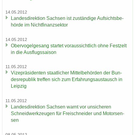
14.05.2012
Lan­des­di­rek­ti­on Sach­sen ist zu­stän­di­ge Auf­sichts­be­
hör­de im Nicht­fi­nanz­sek­tor
14.05.2012
Ober­vo­gel­ge­sang star­tet vor­aus­sicht­lich ohne Fest­zelt
in die Aus­flugs­sai­son
11.05.2012
Vi­ze­prä­si­den­ten staat­li­cher Mit­tel­be­hör­den der Bun­
des­re­pu­blik tref­fen sich zum Er­fah­rungs­aus­tausch in
Leip­zig
11.05.2012
Lan­des­di­rek­ti­on Sach­sen warnt vor un­si­che­ren
Schneid­werk­zeu­gen für Frei­schnei­der und Mo­tor­sen­
sen
08.05.2012