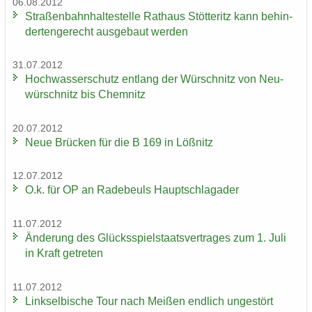
06.08.2012
Stra­ßen­bahn­hal­te­stel­le Rat­haus Stöt­teritz kann be­hin­
der­ten­ge­recht aus­ge­baut wer­den
31.07.2012
Hoch­was­ser­schutz ent­lang der Wür­schnitz von Neu­
wür­schnitz bis Chem­nitz
20.07.2012
Neue Brü­cken für die B 169 in Löß­nitz
12.07.2012
O.k. für OP an Ra­de­beuls Haupt­schlag­ader
11.07.2012
Än­de­rung des Glücks­spiel­staats­ver­tra­ges zum 1. Juli
in Kraft ge­tre­ten
11.07.2012
Linksel­bi­sche Tour nach Mei­ßen end­lich un­ge­stört