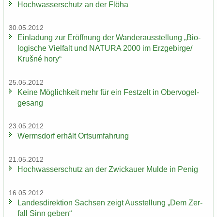
Hoch­was­ser­schutz an der Flöha
30.05.2012
Ein­la­dung zur Er­öff­nung der Wan­der­aus­stel­lung „Bio­
lo­gi­sche Viel­falt und NA­TU­RA 2000 im Erz­ge­bir­ge/
Krušné hory“
25.05.2012
Keine Mög­lich­keit mehr für ein Fest­zelt in Ober­vo­gel­
ge­sang
23.05.2012
Werms­dorf er­hält Orts­um­fah­rung
21.05.2012
Hoch­was­ser­schutz an der Zwi­ckau­er Mulde in Penig
16.05.2012
Lan­des­di­rek­ti­on Sach­sen zeigt Aus­stel­lung „Dem Zer­
fall Sinn geben“