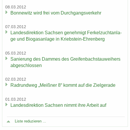
08.03.2012
Bon­ne­witz wird frei vom Durch­gangs­ver­kehr
07.03.2012
Lan­des­di­rek­ti­on Sach­sen ge­neh­migt Fer­kel­zucht­an­la­
ge und Bio­gas­an­la­ge in Kriebstein-​Ehrenberg
05.03.2012
Sa­nie­rung des Dam­mes des Grei­fen­bach­stau­wei­hers
ab­ge­schlos­sen
02.03.2012
Rad­rund­weg „Meiß­ner 8“ kommt auf die Ziel­ge­ra­de
01.03.2012
Lan­des­di­rek­ti­on Sach­sen nimmt ihre Ar­beit auf
Liste re­du­zie­ren ...