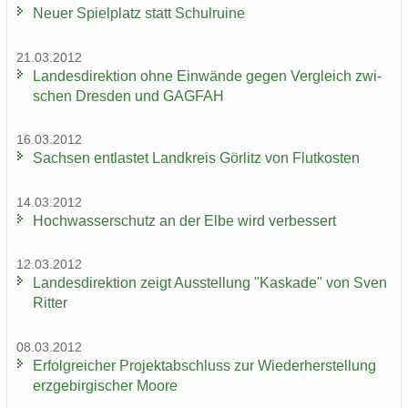
Neuer Spiel­platz statt Schul­rui­ne
21.03.2012
Lan­des­di­rek­ti­on ohne Ein­wän­de gegen Ver­gleich zwi­
schen Dres­den und GAG­FAH
16.03.2012
Sach­sen ent­las­tet Land­kreis Gör­litz von Flut­kos­ten
14.03.2012
Hoch­was­ser­schutz an der Elbe wird ver­bes­sert
12.03.2012
Lan­des­di­rek­ti­on zeigt Aus­stel­lung "Kas­ka­de" von Sven
Rit­ter
08.03.2012
Er­folg­rei­cher Pro­jekt­ab­schluss zur Wie­der­her­stel­lung
erz­ge­bir­gi­scher Moore