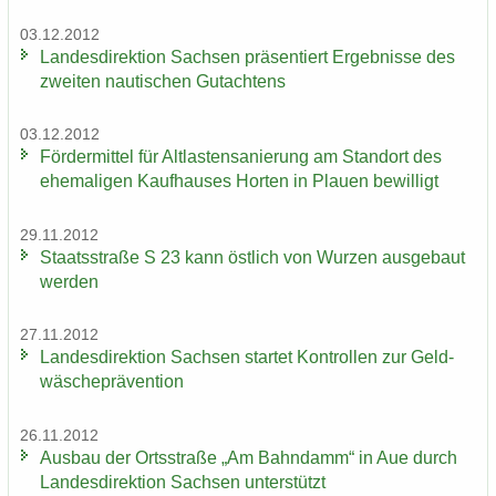
03.12.2012
Lan­des­di­rek­ti­on Sach­sen prä­sen­tiert Er­geb­nis­se des
zwei­ten nau­ti­schen Gut­ach­tens
03.12.2012
För­der­mit­tel für Alt­las­ten­sa­nie­rung am Stand­ort des
ehe­ma­li­gen Kauf­hau­ses Hor­ten in Plau­en be­wil­ligt
29.11.2012
Staats­stra­ße S 23 kann öst­lich von Wur­zen aus­ge­baut
wer­den
27.11.2012
Lan­des­di­rek­ti­on Sach­sen star­tet Kon­trol­len zur Geld­
wä­sche­prä­ven­ti­on
26.11.2012
Aus­bau der Orts­stra­ße „Am Bahn­damm“ in Aue durch
Lan­des­di­rek­ti­on Sach­sen un­ter­stützt