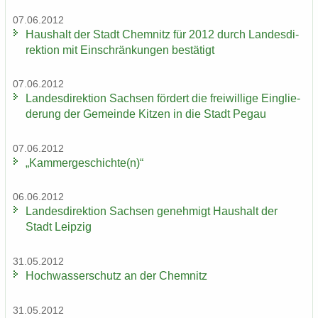
07.06.2012
Haus­halt der Stadt Chem­nitz für 2012 durch Lan­des­di­
rek­ti­on mit Ein­schrän­kun­gen be­stä­tigt
07.06.2012
Lan­des­di­rek­ti­on Sach­sen för­dert die frei­wil­li­ge Ein­glie­
de­rung der Ge­mein­de Kit­zen in die Stadt Pegau
07.06.2012
„Kam­mer­ge­schich­te(n)“
06.06.2012
Lan­des­di­rek­ti­on Sach­sen ge­neh­migt Haus­halt der
Stadt Leip­zig
31.05.2012
Hoch­was­ser­schutz an der Chem­nitz
31.05.2012