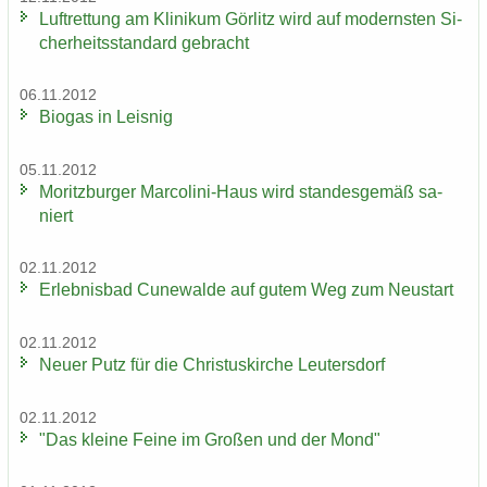
Luft­ret­tung am Kli­ni­kum Gör­litz wird auf mo­derns­ten Si­
cher­heits­stan­dard ge­bracht
06.11.2012
Bio­gas in Leis­nig
05.11.2012
Mo­ritz­bur­ger Marcolini-​Haus wird stan­des­ge­mäß sa­
niert
02.11.2012
Er­leb­nis­bad Cu­n­e­wal­de auf gutem Weg zum Neu­start
02.11.2012
Neuer Putz für die Chris­tus­kir­che Leu­ters­dorf
02.11.2012
"Das klei­ne Feine im Gro­ßen und der Mond"