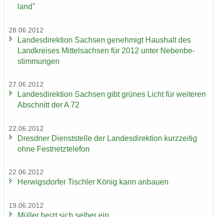
land"
28.06.2012
Lan­des­di­rek­ti­on Sach­sen ge­neh­migt Haus­halt des
Land­krei­ses Mit­tel­sach­sen für 2012 unter Ne­ben­be­
stim­mun­gen
27.06.2012
Lan­des­di­rek­ti­on Sach­sen gibt grü­nes Licht für wei­te­ren
Ab­schnitt der A 72
22.06.2012
Dresd­ner Dienst­stel­le der Lan­des­di­rek­ti­on kurz­zei­tig
ohne Fest­netz­te­le­fon
22.06.2012
Her­wigs­dor­fer Tisch­ler König kann an­bau­en
19.06.2012
Mül­ler heizt sich sel­ber ein