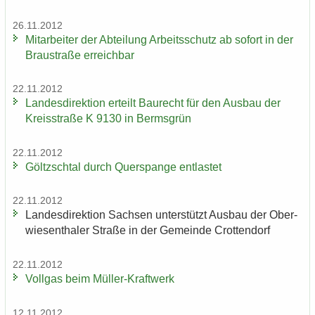
26.11.2012
Mit­ar­bei­ter der Ab­tei­lung Ar­beits­schutz ab so­fort in der
Brau­stra­ße er­reich­bar
22.11.2012
Lan­des­di­rek­ti­on er­teilt Bau­recht für den Aus­bau der
Kreis­stra­ße K 9130 in Berms­grün
22.11.2012
Göltzsch­tal durch Quer­span­ge ent­las­tet
22.11.2012
Lan­des­di­rek­ti­on Sach­sen un­ter­stützt Aus­bau der Ober­
wie­sen­tha­ler Stra­ße in der Ge­mein­de Crot­ten­dorf
22.11.2012
Voll­gas beim Müller-​Kraftwerk
12.11.2012