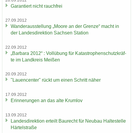
28.09.2012
Ga­ran­tiert nicht rauch­frei
27.09.2012
Wan­der­aus­stel­lung „Moore an der Gren­ze“ macht in
der Lan­des­di­rek­ti­on Sach­sen Sta­ti­on
22.09.2012
„Bar­ba­ra 2012“ : Voll­übung für Ka­ta­stro­phen­schutz­kräf­
te im Land­kreis Mei­ßen
20.09.2012
"Lau­en­cen­ter" rückt um einen Schritt näher
17.09.2012
Er­in­ne­run­gen an das alte Krum­lov
13.09.2012
Lan­des­di­rek­ti­on er­teilt Bau­recht für Neu­bau Hal­te­stel­le
Här­tel­stra­ße