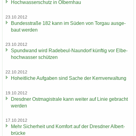
Hoch­was­ser­schutz in Ol­bern­hau
23.10.2012
Bun­des­stra­ße 182 kann im Süden von Tor­gau aus­ge­
baut wer­den
23.10.2012
Spund­wand wird Radebeul-​Naundorf künf­tig vor El­be­
hoch­was­ser schüt­zen
22.10.2012
Ho­heit­li­che Auf­ga­ben sind Sache der Kern­ver­wal­tung
19.10.2012
Dresd­ner Ost­ma­gis­tra­le kann wei­ter auf Linie ge­bracht
wer­den
17.10.2012
Mehr Si­cher­heit und Kom­fort auf der Dresd­ner Al­bert­
brü­cke