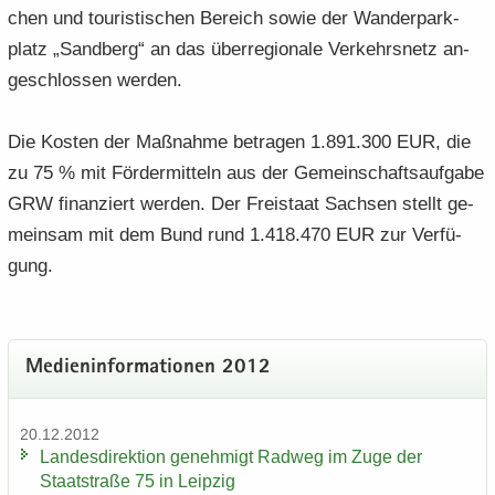
chen und tou­ris­ti­schen Be­reich sowie der Wan­der­park­
platz „Sand­berg“ an das über­re­gio­na­le Ver­kehrs­netz an­
ge­schlos­sen wer­den.
Die Kos­ten der Maß­nah­me be­tra­gen 1.891.300 EUR, die
zu 75 % mit För­der­mit­teln aus der Ge­mein­schafts­auf­ga­be
GRW fi­nan­ziert wer­den. Der Frei­staat Sach­sen stellt ge­
mein­sam mit dem Bund rund 1.418.470 EUR zur Ver­fü­
gung.
Me­di­en­in­for­ma­tio­nen 2012
20.12.2012
Lan­des­di­rek­ti­on ge­neh­migt Rad­weg im Zuge der
Staat­stra­ße 75 in Leip­zig