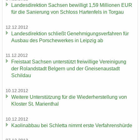
Lan­des­di­rek­ti­on Sach­sen be­wil­ligt 1,59 Mil­lio­nen EUR
für die Sa­nie­rung von Schloss Har­ten­fels in Tor­gau
12.12.2012
Lan­des­di­rek­ti­on schließt Ge­neh­mi­gungs­ver­fah­ren für
Aus­bau des Por­sche­wer­kes in Leip­zig ab
11.12.2012
Frei­staat Sach­sen un­ter­stützt frei­wil­li­ge Ver­ei­ni­gung
der Ro­land­stadt Bel­gern und der Gnei­sen­au­stadt
Schildau
10.12.2012
Wei­te­re Un­ter­stüt­zung für die Wie­der­her­stel­lung von
Klos­ter St. Ma­ri­en­thal
10.12.2012
Kao­lin­ab­bau bei Schlet­ta nimmt erste Ver­fah­rens­hür­de