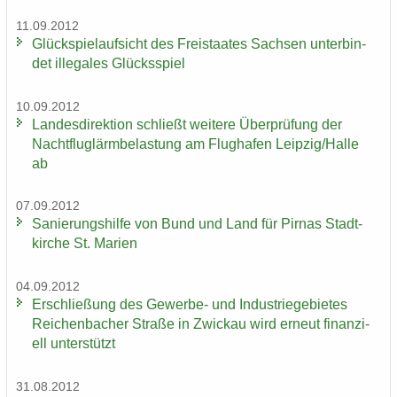
11.09.2012
Glück­spiel­auf­sicht des Frei­staa­tes Sach­sen un­ter­bin­
det il­le­ga­les Glücks­spiel
10.09.2012
Lan­des­di­rek­ti­on schließt wei­te­re Über­prü­fung der
Nacht­flug­lärm­be­las­tung am Flug­ha­fen Leip­zig/Halle
ab
07.09.2012
Sa­nie­rungs­hil­fe von Bund und Land für Pirnas Stadt­
kir­che St. Ma­ri­en
04.09.2012
Er­schlie­ßung des Gewerbe-​ und In­dus­trie­ge­bie­tes
Rei­chen­ba­cher Stra­ße in Zwi­ckau wird er­neut fi­nan­zi­
ell un­ter­stützt
31.08.2012