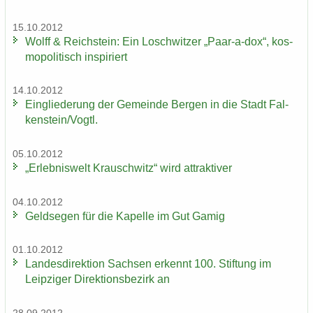
15.10.2012
Wolff & Reichs­tein: Ein Losch­wit­zer „Paar-​a-dox“, kos­
mo­po­li­tisch in­spi­riert
14.10.2012
Ein­glie­de­rung der Ge­mein­de Ber­gen in die Stadt Fal­
ken­stein/Vogtl.
05.10.2012
„Er­leb­nis­welt Krausch­witz“ wird at­trak­ti­ver
04.10.2012
Geld­se­gen für die Ka­pel­le im Gut Gamig
01.10.2012
Lan­des­di­rek­ti­on Sach­sen er­kennt 100. Stif­tung im
Leip­zi­ger Di­rek­ti­ons­be­zirk an