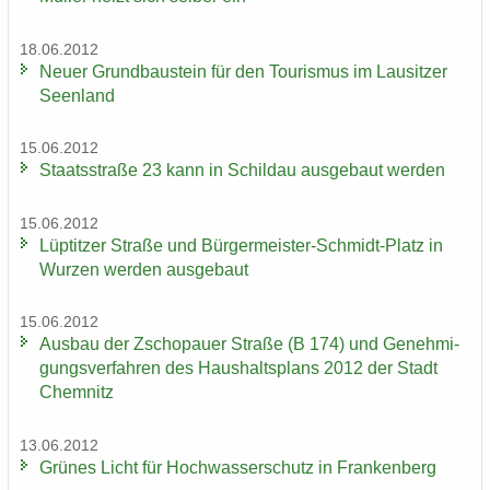
18.06.2012
Neuer Grund­bau­stein für den Tou­ris­mus im Lau­sit­zer
Se­en­land
15.06.2012
Staats­stra­ße 23 kann in Schildau aus­ge­baut wer­den
15.06.2012
Lüp­tit­zer Stra­ße und Bürgermeister-​Schmidt-Platz in
Wur­zen wer­den aus­ge­baut
15.06.2012
Aus­bau der Zscho­pau­er Stra­ße (B 174) und Ge­neh­mi­
gungs­ver­fah­ren des Haus­halts­plans 2012 der Stadt
Chem­nitz
13.06.2012
Grü­nes Licht für Hoch­was­ser­schutz in Fran­ken­berg