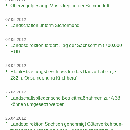
Ober­vo­gel­ge­sang: Musik liegt in der Som­mer­luft
07.05.2012
Land­schaf­ten un­term Si­chel­mond
02.05.2012
Lan­des­di­rek­ti­on för­dert „Tag der Sach­sen“ mit 700.000
EUR
26.04.2012
Plan­fest­stel­lungs­be­schluss für das Bau­vor­ha­ben „S
282 n, Orts­um­ge­hung Kirch­berg“
26.04.2012
Land­schafts­pfle­ge­ri­sche Be­gleit­maß­nah­men zur A 38
kön­nen um­ge­setzt wer­den
25.04.2012
Lan­des­di­rek­ti­on Sach­sen ge­neh­migt Gü­ter­ver­kehrs­un­