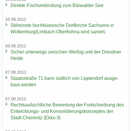
Di­rek­te Fisch­ver­bin­dung zum Bär­wal­der See
10.08.2012
Stil­reins­te hoch­klas­si­sche Dorf­kir­che Sach­sens in
Wol­ken­burg/Limbach-​Oberfrohna wird sa­niert.
09.08.2012
Si­cher un­ter­wegs zwi­schen Wei­ßig und der Dresd­ner
Heide
07.08.2012
Staats­stra­ße 71 kann süd­lich von Lip­pen­dorf aus­ge­
baut wer­den
07.08.2012
Rechts­auf­sicht­li­che Be­wer­tung der Fort­schrei­bung des
Entwicklungs-​ und Kon­so­li­die­rungs­kon­zep­tes der
Stadt Chem­nitz (Ekko II)