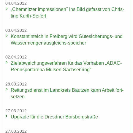
04.04.2012
„Chem­nit­zer Im­pres­sio­nen" ins Bild ge­fasst von Chris­
ti­ne Kurth-​Seifert
03.04.2012
Kon­stan­tin­teich in Frei­berg wird Gütesicherungs-​ und
Wassermengenausgleichs-​speicher
02.04.2012
Ziel­ab­wei­chungs­ver­fah­ren für das Vor­ha­ben „ADAC-​
Rennsportarena Mülsen-​Sachsenring“
28.03.2012
Ret­tungs­dienst im Land­kreis Baut­zen kann Ar­beit fort­
set­zen
27.03.2012
Up­grade für die Dresd­ner Borsberg­stra­ße
27.03.2012