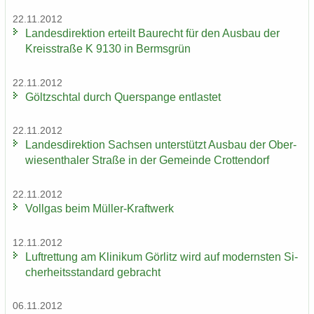
22.11.2012
Lan­des­di­rek­ti­on er­teilt Bau­recht für den Aus­bau der
Kreis­stra­ße K 9130 in Berms­grün
22.11.2012
Göltzsch­tal durch Quer­span­ge ent­las­tet
22.11.2012
Lan­des­di­rek­ti­on Sach­sen un­ter­stützt Aus­bau der Ober­
wie­sen­tha­ler Stra­ße in der Ge­mein­de Crot­ten­dorf
22.11.2012
Voll­gas beim Müller-​Kraftwerk
12.11.2012
Luft­ret­tung am Kli­ni­kum Gör­litz wird auf mo­derns­ten Si­
cher­heits­stan­dard ge­bracht
06.11.2012