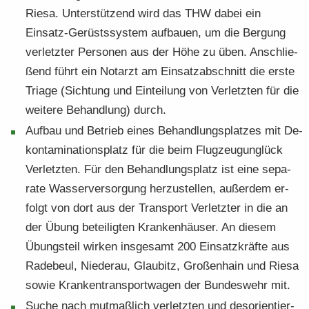
Riesa. Un­ter­stüt­zend wird das THW dabei ein
Einsatz-​Ge­rüstssystem auf­bau­en, um die Ber­gung
ver­letz­ter Per­so­nen aus der Höhe zu üben. An­schlie­
ßend führt ein Not­arzt am Ein­satz­ab­schnitt die erste
Tria­ge (Sich­tung und Ein­tei­lung von Ver­letz­ten für die
wei­te­re Be­hand­lung) durch.
Auf­bau und Be­trieb eines Be­hand­lungs­plat­zes mit De­
kon­ta­mi­na­ti­ons­platz für die beim Flug­zeug­un­glück
Ver­letz­ten. Für den Be­hand­lungs­platz ist eine sepa­
rate Was­ser­ver­sor­gung her­zu­stel­len, au­ßer­dem er­
folgt von dort aus der Trans­port Ver­letz­ter in die an
der Übung be­tei­lig­ten Kran­ken­häu­ser. An die­sem
Übungs­teil wir­ken ins­ge­samt 200 Ein­satz­kräf­te aus
Ra­de­beul, Nie­der­au, Glau­bitz, Gro­ßen­hain und Riesa
sowie Kran­ken­trans­port­wa­gen der Bun­des­wehr mit.
Suche nach mut­maß­lich ver­letz­ten und des­ori­en­tier­