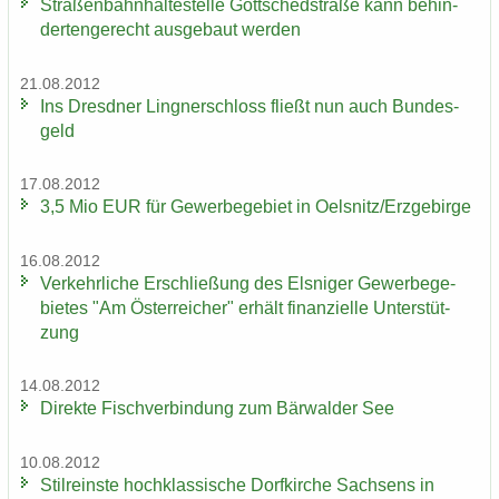
Stra­ßen­bahn­hal­te­stel­le Gott­sched­stra­ße kann be­hin­
der­ten­ge­recht aus­ge­baut wer­den
21.08.2012
Ins Dresd­ner Ling­ner­schloss fließt nun auch Bun­des­
geld
17.08.2012
3,5 Mio EUR für Ge­wer­be­ge­biet in Oels­nitz/Erz­ge­bir­ge
16.08.2012
Ver­kehr­li­che Er­schlie­ßung des Els­ni­ger Ge­wer­be­ge­
bie­tes "Am Ös­ter­rei­cher" er­hält fi­nan­zi­el­le Un­ter­stüt­
zung
14.08.2012
Di­rek­te Fisch­ver­bin­dung zum Bär­wal­der See
10.08.2012
Stil­reins­te hoch­klas­si­sche Dorf­kir­che Sach­sens in