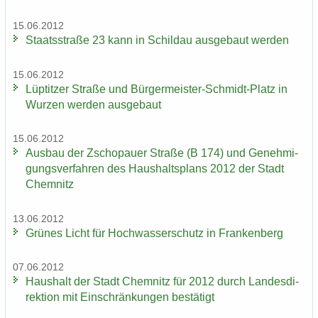
15.06.2012
Staats­stra­ße 23 kann in Schildau aus­ge­baut wer­den
15.06.2012
Lüp­tit­zer Stra­ße und Bürgermeister-​Schmidt-Platz in
Wur­zen wer­den aus­ge­baut
15.06.2012
Aus­bau der Zscho­pau­er Stra­ße (B 174) und Ge­neh­mi­
gungs­ver­fah­ren des Haus­halts­plans 2012 der Stadt
Chem­nitz
13.06.2012
Grü­nes Licht für Hoch­was­ser­schutz in Fran­ken­berg
07.06.2012
Haus­halt der Stadt Chem­nitz für 2012 durch Lan­des­di­
rek­ti­on mit Ein­schrän­kun­gen be­stä­tigt