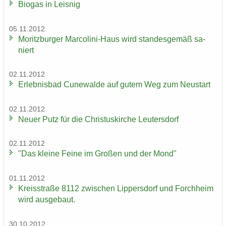
Bio­gas in Leis­nig
05.11.2012
Mo­ritz­bur­ger Marcolini-​Haus wird stan­des­ge­mäß sa­
niert
02.11.2012
Er­leb­nis­bad Cu­n­e­wal­de auf gutem Weg zum Neu­start
02.11.2012
Neuer Putz für die Chris­tus­kir­che Leu­ters­dorf
02.11.2012
"Das klei­ne Feine im Gro­ßen und der Mond"
01.11.2012
Kreis­stra­ße 8112 zwi­schen Lip­pers­dorf und Forch­heim
wird aus­ge­baut.
30.10.2012