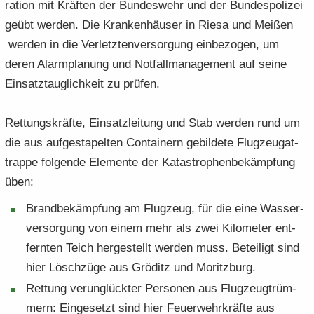
ra­ti­on mit Kräf­ten der Bun­des­wehr und der Bun­des­po­li­zei
geübt wer­den. Die Kran­ken­häu­ser in Riesa und Mei­ßen
wer­den in die Verletztenversor­gung ein­be­zo­gen, um
deren Alarm­pla­nung und Not­fall­ma­nage­ment auf seine
Ein­satz­taug­lich­keit zu prü­fen.
Ret­tungs­kräf­te, Ein­satz­lei­tung und Stab wer­den rund um
die aus auf­ge­sta­pel­ten Con­tainern ge­bil­de­te Flug­zeug­at­
trap­pe fol­gen­de Ele­men­te der Ka­ta­stro­phen­be­kämp­fung
üben:
Brand­be­kämp­fung am Flug­zeug, für die eine Was­ser­
ver­sor­gung von einem mehr als zwei Ki­lo­me­ter ent­
fern­ten Teich her­ge­stellt wer­den muss. Be­tei­ligt sind
hier Lösch­zü­ge aus Grö­ditz und Mo­ritz­burg.
Ret­tung ver­un­glück­ter Per­so­nen aus Flug­zeug­trüm­
mern: Ein­ge­setzt sind hier Feu­er­wehr­kräf­te aus