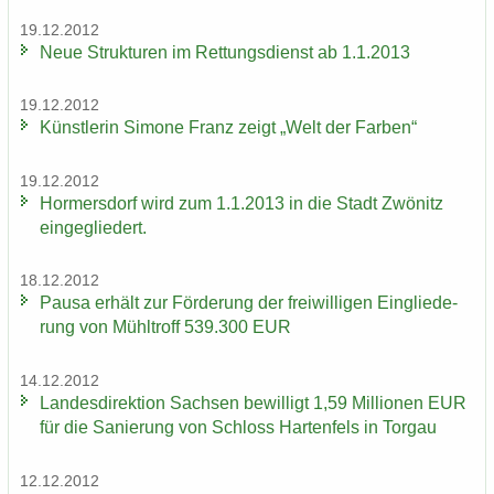
19.12.2012
Neue Struk­tu­ren im Ret­tungs­dienst ab 1.1.2013
19.12.2012
Künst­le­rin Si­mo­ne Franz zeigt „Welt der Far­ben“
19.12.2012
Hor­mers­dorf wird zum 1.1.2013 in die Stadt Zwö­nitz
ein­ge­glie­dert.
18.12.2012
Pausa er­hält zur För­de­rung der frei­wil­li­gen Ein­glie­de­
rung von Mühl­troff 539.300 EUR
14.12.2012
Lan­des­di­rek­ti­on Sach­sen be­wil­ligt 1,59 Mil­lio­nen EUR
für die Sa­nie­rung von Schloss Har­ten­fels in Tor­gau
12.12.2012