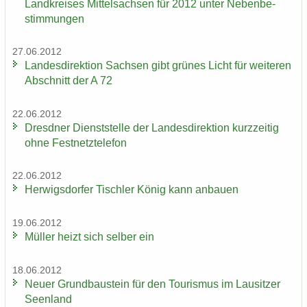
Land­krei­ses Mit­tel­sach­sen für 2012 unter Ne­ben­be­
stim­mun­gen
27.06.2012
Lan­des­di­rek­ti­on Sach­sen gibt grü­nes Licht für wei­te­ren
Ab­schnitt der A 72
22.06.2012
Dresd­ner Dienst­stel­le der Lan­des­di­rek­ti­on kurz­zei­tig
ohne Fest­netz­te­le­fon
22.06.2012
Her­wigs­dor­fer Tisch­ler König kann an­bau­en
19.06.2012
Mül­ler heizt sich sel­ber ein
18.06.2012
Neuer Grund­bau­stein für den Tou­ris­mus im Lau­sit­zer
Se­en­land