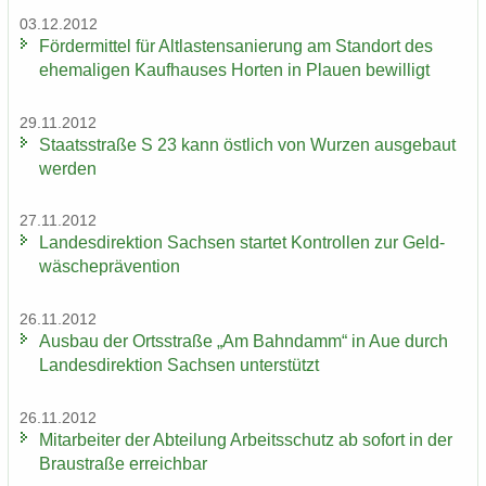
03.12.2012
För­der­mit­tel für Alt­las­ten­sa­nie­rung am Stand­ort des
ehe­ma­li­gen Kauf­hau­ses Hor­ten in Plau­en be­wil­ligt
29.11.2012
Staats­stra­ße S 23 kann öst­lich von Wur­zen aus­ge­baut
wer­den
27.11.2012
Lan­des­di­rek­ti­on Sach­sen star­tet Kon­trol­len zur Geld­
wä­sche­prä­ven­ti­on
26.11.2012
Aus­bau der Orts­stra­ße „Am Bahn­damm“ in Aue durch
Lan­des­di­rek­ti­on Sach­sen un­ter­stützt
26.11.2012
Mit­ar­bei­ter der Ab­tei­lung Ar­beits­schutz ab so­fort in der
Brau­stra­ße er­reich­bar