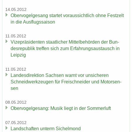
14.05.2012
Ober­vo­gel­ge­sang star­tet vor­aus­sicht­lich ohne Fest­zelt
in die Aus­flugs­sai­son
11.05.2012
Vi­ze­prä­si­den­ten staat­li­cher Mit­tel­be­hör­den der Bun­
des­re­pu­blik tref­fen sich zum Er­fah­rungs­aus­tausch in
Leip­zig
11.05.2012
Lan­des­di­rek­ti­on Sach­sen warnt vor un­si­che­ren
Schneid­werk­zeu­gen für Frei­schnei­der und Mo­tor­sen­
sen
08.05.2012
Ober­vo­gel­ge­sang: Musik liegt in der Som­mer­luft
07.05.2012
Land­schaf­ten un­term Si­chel­mond