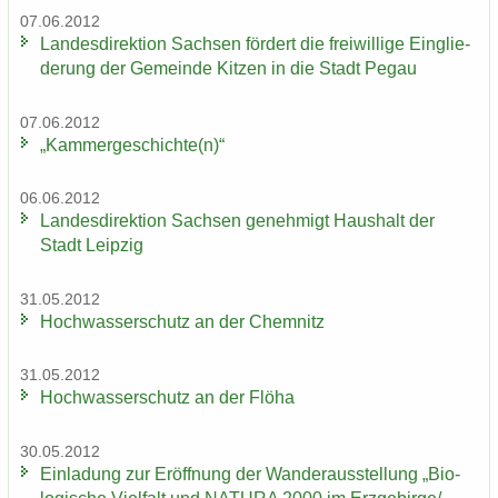
07.06.2012
Lan­des­di­rek­ti­on Sach­sen för­dert die frei­wil­li­ge Ein­glie­
de­rung der Ge­mein­de Kit­zen in die Stadt Pegau
07.06.2012
„Kam­mer­ge­schich­te(n)“
06.06.2012
Lan­des­di­rek­ti­on Sach­sen ge­neh­migt Haus­halt der
Stadt Leip­zig
31.05.2012
Hoch­was­ser­schutz an der Chem­nitz
31.05.2012
Hoch­was­ser­schutz an der Flöha
30.05.2012
Ein­la­dung zur Er­öff­nung der Wan­der­aus­stel­lung „Bio­