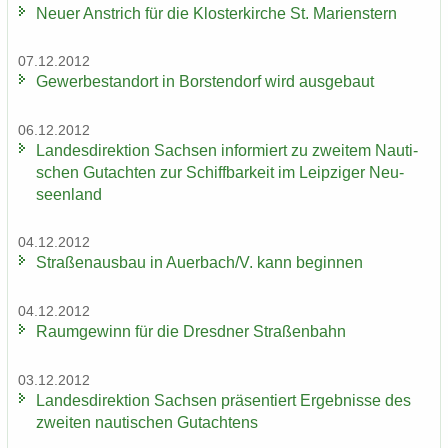
Neuer An­strich für die Klos­ter­kir­che St. Ma­ri­enstern
07.12.2012
Ge­wer­be­stand­ort in Bors­ten­dorf wird aus­ge­baut
06.12.2012
Lan­des­di­rek­ti­on Sach­sen in­for­miert zu zwei­tem Nau­ti­
schen Gut­ach­ten zur Schiff­bar­keit im Leip­zi­ger Neu­
seen­land
04.12.2012
Stra­ßen­aus­bau in Au­er­bach/V. kann be­gin­nen
04.12.2012
Raum­ge­winn für die Dresd­ner Stra­ßen­bahn
03.12.2012
Lan­des­di­rek­ti­on Sach­sen prä­sen­tiert Er­geb­nis­se des
zwei­ten nau­ti­schen Gut­ach­tens