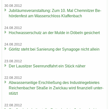
30.08.2012
Ju­bi­lä­ums­ver­an­stal­tung: Zum 10. Mal Chem­nit­zer Be­
hör­den­fest am Was­ser­schloss Klaf­fen­bach
24.08.2012
Hoch­was­ser­schutz an der Mulde in Dö­beln ge­si­chert
24.08.2012
Gör­litz steht bei Sa­nie­rung der Syn­ago­ge nicht al­lein
23.08.2012
Der Lau­sit­zer Seen­rund­fahrt ein Stück näher
22.08.2012
Ab­was­ser­sei­ti­ge Er­schlie­ßung des In­dus­trie­ge­bie­tes
Rei­chen­ba­cher Stra­ße in Zwi­ckau wird fi­nan­zi­ell un­ter­
stützt
22.08.2012