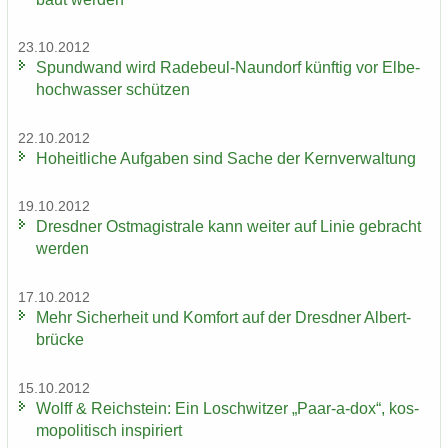
23.10.2012
Spund­wand wird Radebeul-​Naundorf künf­tig vor El­be­
hoch­was­ser schüt­zen
22.10.2012
Ho­heit­li­che Auf­ga­ben sind Sache der Kern­ver­wal­tung
19.10.2012
Dresd­ner Ost­ma­gis­tra­le kann wei­ter auf Linie ge­bracht
wer­den
17.10.2012
Mehr Si­cher­heit und Kom­fort auf der Dresd­ner Al­bert­
brü­cke
15.10.2012
Wolff & Reichs­tein: Ein Losch­wit­zer „Paar-​a-dox“, kos­
mo­po­li­tisch in­spi­riert