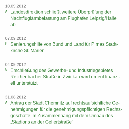
10.09.2012
Lan­des­di­rek­ti­on schließt wei­te­re Über­prü­fung der
Nacht­flug­lärm­be­las­tung am Flug­ha­fen Leip­zig/Halle
ab
07.09.2012
Sa­nie­rungs­hil­fe von Bund und Land für Pirnas Stadt­
kir­che St. Ma­ri­en
04.09.2012
Er­schlie­ßung des Gewerbe-​ und In­dus­trie­ge­bie­tes
Rei­chen­ba­cher Stra­ße in Zwi­ckau wird er­neut fi­nan­zi­
ell un­ter­stützt
31.08.2012
An­trag der Stadt Chem­nitz auf rechts­auf­sicht­li­che Ge­
neh­mi­gun­gen für die ge­neh­mi­gungs­pflich­ti­gen Rechts­
ge­schäf­te im Zu­sam­men­hang mit dem Umbau des
„Sta­di­ons an der Gel­lert­stra­ße“