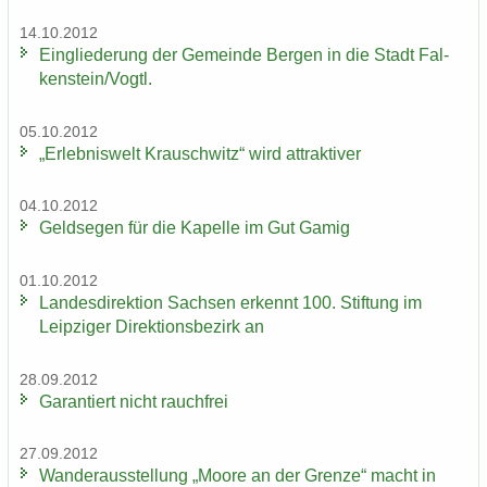
14.10.2012
Ein­glie­de­rung der Ge­mein­de Ber­gen in die Stadt Fal­
ken­stein/Vogtl.
05.10.2012
„Er­leb­nis­welt Krausch­witz“ wird at­trak­ti­ver
04.10.2012
Geld­se­gen für die Ka­pel­le im Gut Gamig
01.10.2012
Lan­des­di­rek­ti­on Sach­sen er­kennt 100. Stif­tung im
Leip­zi­ger Di­rek­ti­ons­be­zirk an
28.09.2012
Ga­ran­tiert nicht rauch­frei
27.09.2012
Wan­der­aus­stel­lung „Moore an der Gren­ze“ macht in