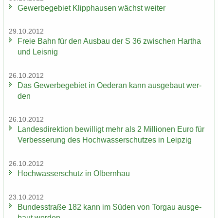
Ge­wer­be­ge­biet Klipp­hau­sen wächst wei­ter
29.10.2012
Freie Bahn für den Aus­bau der S 36 zwi­schen Har­tha
und Leis­nig
26.10.2012
Das Ge­wer­be­ge­biet in Oe­der­an kann aus­ge­baut wer­
den
26.10.2012
Lan­des­di­rek­ti­on be­wil­ligt mehr als 2 Mil­lio­nen Euro für
Ver­bes­se­rung des Hoch­was­ser­schut­zes in Leip­zig
26.10.2012
Hoch­was­ser­schutz in Ol­bern­hau
23.10.2012
Bun­des­stra­ße 182 kann im Süden von Tor­gau aus­ge­
baut wer­den