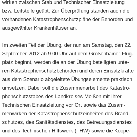
wir­ken zwi­schen Stab und Tech­ni­scher Ein­satz­lei­tung
bzw. Leit­stel­le geübt. Zur Über­prü­fung stan­den auch die
vor­han­de­nen Ka­ta­stro­phen­schutz­plä­ne der Be­hör­den und
aus­ge­wähl­ter Kran­ken­häu­ser an.
Im zwei­ten Teil der Übung, der nun am Sams­tag, den 22.
Sep­tem­ber 2012 ab 9.00 Uhr auf dem Gro­ßen­hai­ner Flug­
platz be­ginnt, wer­den die an der Übung be­tei­lig­ten un­te­
ren Ka­ta­stro­phen­schutz­be­hör­den und deren Ein­satz­kräf­te
aus dem Sze­na­rio ab­ge­lei­te­te Übungs­ele­men­te prak­tisch
um­set­zen. Dabei soll die Zu­sam­men­ar­beit des Katastro­
phenschutzstabes des Land­krei­ses Mei­ßen mit ihrer
Tech­ni­schen Ein­satz­lei­tung vor Ort sowie das Zu­sam­
men­wir­ken der Ka­ta­stro­phen­schutz­ein­hei­ten des Brand­
schut­zes, des Sa­ni­täts­diens­tes, des Be­treu­ungs­diens­tes
und des Tech­ni­schen Hilfs­werk (THW) sowie die Ko­ope­