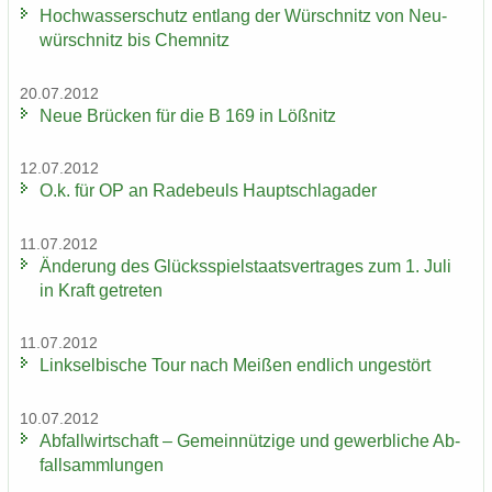
Hoch­was­ser­schutz ent­lang der Wür­schnitz von Neu­
wür­schnitz bis Chem­nitz
20.07.2012
Neue Brü­cken für die B 169 in Löß­nitz
12.07.2012
O.k. für OP an Ra­de­beuls Haupt­schlag­ader
11.07.2012
Än­de­rung des Glücks­spiel­staats­ver­tra­ges zum 1. Juli
in Kraft ge­tre­ten
11.07.2012
Linksel­bi­sche Tour nach Mei­ßen end­lich un­ge­stört
10.07.2012
Ab­fall­wirt­schaft – Ge­mein­nüt­zi­ge und ge­werb­li­che Ab­
fall­samm­lun­gen