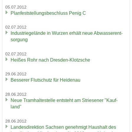
05.07.2012
Plan­fest­stel­lungs­be­schluss Penig C
02.07.2012
In­dus­trie­ge­län­de in Wur­zen er­hält neue Ab­was­ser­ent­
sor­gung
02.07.2012
Hei­ßes Rohr nach Dresden-​Klotzsche
29.06.2012
Bes­se­rer Flut­schutz für Hei­den­au
28.06.2012
Neue Tram­hal­te­stel­le ent­steht am Strie­se­ner "Kauf­
land"
28.06.2012
Lan­des­di­rek­ti­on Sach­sen ge­neh­migt Haus­halt des