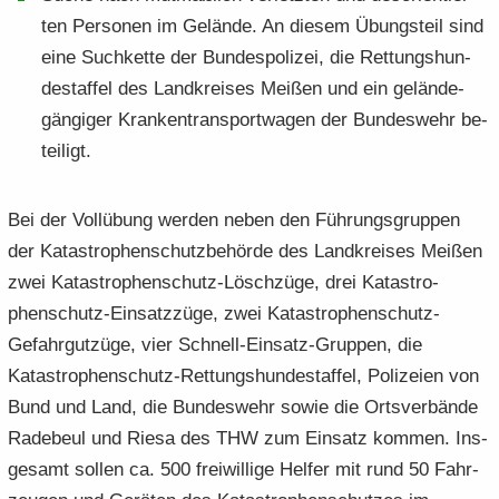
ten Per­so­nen im Ge­län­de. An die­sem Übungs­teil sind
eine Such­ket­te der Bun­des­po­li­zei, die Rettungshun­
destaffel des Land­krei­ses Mei­ßen und ein ge­län­de­
gän­gi­ger Krankentransport­wagen der Bun­des­wehr be­
tei­ligt.
Bei der Voll­übung wer­den neben den Füh­rungs­grup­pen
der Katastrophenschutzbe­hörde des Land­krei­ses Mei­ßen
zwei Katastrophenschutz-​Löschzüge, drei Katastro­
phenschutz-​Einsatzzüge, zwei Katastrophenschutz-​
Gefahrgutzüge, vier Schnell-​Ein­satz-Gruppen, die
Katastrophenschutz-​Rettungshundestaffel, Po­li­zei­en von
Bund und Land, die Bun­des­wehr sowie die Orts­ver­bän­de
Ra­de­beul und Riesa des THW zum Ein­satz kom­men. Ins­
ge­samt sol­len ca. 500 frei­wil­li­ge Hel­fer mit rund 50 Fahr­