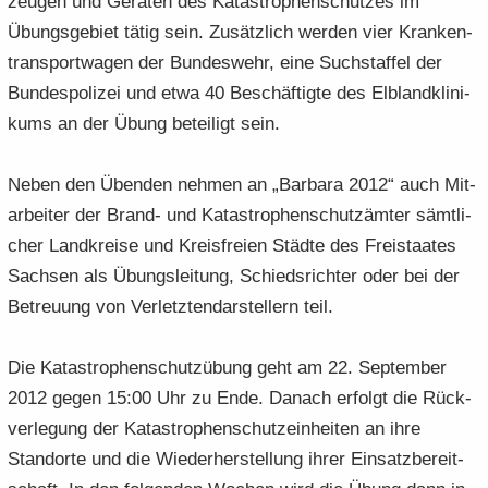
zeu­gen und Ge­rä­ten des Ka­ta­stro­phen­schut­zes im
Übungs­ge­biet tätig sein. Zu­sätz­lich wer­den vier Kran­ken­
trans­port­wa­gen der Bun­des­wehr, eine Such­staf­fel der
Bun­des­po­li­zei und etwa 40 Be­schäf­tig­te des Elb­land­kli­ni­
kums an der Übung be­tei­ligt sein.
Neben den Üben­den neh­men an „Bar­ba­ra 2012“ auch Mit­
ar­bei­ter der Brand-​ und Ka­tastrophenschutzämter sämt­li­
cher Land­krei­se und Kreis­frei­en Städ­te des Frei­staa­tes
Sach­sen als Übungs­lei­tung, Schieds­rich­ter oder bei der
Be­treu­ung von Verletztendar­stellern teil.
Die Ka­ta­stro­phen­schutz­übung geht am 22. Sep­tem­ber
2012 gegen 15:00 Uhr zu Ende. Da­nach er­folgt die Rück­
ver­le­gung der Ka­ta­stro­phen­schutz­ein­hei­ten an ihre
Stand­or­te und die Wie­der­her­stel­lung ihrer Ein­satz­be­reit­