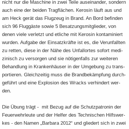
nicht nur die Ma­schi­ne in zwei Teile aus­ein­an­der, son­dern
auch eine der bei­den Trag­flä­chen. Ke­ro­sin läuft aus und
am Heck gerät das Flug­zeug in Brand. An Bord be­fin­den
sich 96 Flug­gäs­te sowie 5 Be­sat­zungs­mit­glie­der, von
denen viele ver­letzt und et­li­che mit Ke­ro­sin kon­taminiert
wur­den. Auf­ga­be der Ein­satz­kräf­te ist es, die Ver­un­fall­ten
zu ret­ten, diese in der Nähe des Un­fall­or­tes so­fort me­di­
zi­nisch zu ver­sor­gen und sie nö­ti­gen­falls zur wei­te­ren
Be­hand­lung in Kran­ken­häu­ser in der Um­ge­bung zu trans­
por­tie­ren. Gleich­zei­tig muss die Brand­be­kämp­fung durch­
ge­führt und eine Ex­plo­si­on des Wracks ver­hin­dert wer­
den.
Die Übung trägt - mit Bezug auf die Schutz­pa­tro­nin der
Feu­er­wehr­leu­te und der Hel­fer des Tech­ni­schen Hilfs­wer­
kes - den Namen „Bar­ba­ra 2012“ und glie­dert sich in zwei