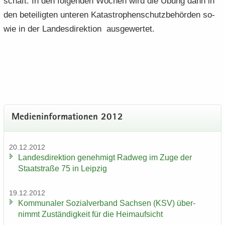
schaft. In den fol­gen­den Wo­chen wird die Übung dann in
den be­tei­lig­ten un­te­ren Ka­ta­stro­phen­schutz­be­hör­den so­
wie in der Lan­des­di­rek­ti­on aus­ge­wer­tet.
Me­di­en­in­for­ma­tio­nen 2012
20.12.2012
Lan­des­di­rek­ti­on ge­neh­migt Rad­weg im Zuge der
Staat­stra­ße 75 in Leip­zig
19.12.2012
Kom­mu­na­ler So­zi­al­ver­band Sach­sen (KSV) über­
nimmt Zu­stän­dig­keit für die Heim­auf­sicht