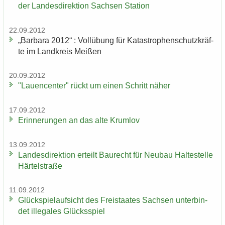
der Lan­des­di­rek­ti­on Sach­sen Sta­ti­on
22.09.2012
„Bar­ba­ra 2012“ : Voll­übung für Ka­ta­stro­phen­schutz­kräf­
te im Land­kreis Mei­ßen
20.09.2012
"Lau­en­cen­ter" rückt um einen Schritt näher
17.09.2012
Er­in­ne­run­gen an das alte Krum­lov
13.09.2012
Lan­des­di­rek­ti­on er­teilt Bau­recht für Neu­bau Hal­te­stel­le
Här­tel­stra­ße
11.09.2012
Glück­spiel­auf­sicht des Frei­staa­tes Sach­sen un­ter­bin­
det il­le­ga­les Glücks­spiel