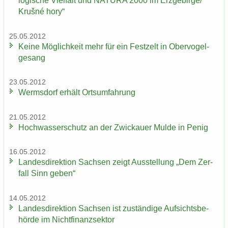
lo­gi­sche Viel­falt und NA­TU­RA 2000 im Erz­ge­bir­ge/
Krušné hory“
25.05.2012
Keine Mög­lich­keit mehr für ein Fest­zelt in Ober­vo­gel­
ge­sang
23.05.2012
Werms­dorf er­hält Orts­um­fah­rung
21.05.2012
Hoch­was­ser­schutz an der Zwi­ckau­er Mulde in Penig
16.05.2012
Lan­des­di­rek­ti­on Sach­sen zeigt Aus­stel­lung „Dem Zer­
fall Sinn geben“
14.05.2012
Lan­des­di­rek­ti­on Sach­sen ist zu­stän­di­ge Auf­sichts­be­
hör­de im Nicht­fi­nanz­sek­tor