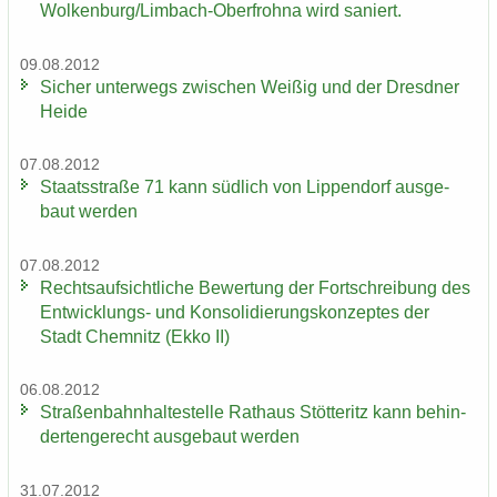
Wol­ken­burg/Limbach-​Oberfrohna wird sa­niert.
09.08.2012
Si­cher un­ter­wegs zwi­schen Wei­ßig und der Dresd­ner
Heide
07.08.2012
Staats­stra­ße 71 kann süd­lich von Lip­pen­dorf aus­ge­
baut wer­den
07.08.2012
Rechts­auf­sicht­li­che Be­wer­tung der Fort­schrei­bung des
Entwicklungs-​ und Kon­so­li­die­rungs­kon­zep­tes der
Stadt Chem­nitz (Ekko II)
06.08.2012
Stra­ßen­bahn­hal­te­stel­le Rat­haus Stöt­teritz kann be­hin­
der­ten­ge­recht aus­ge­baut wer­den
31.07.2012