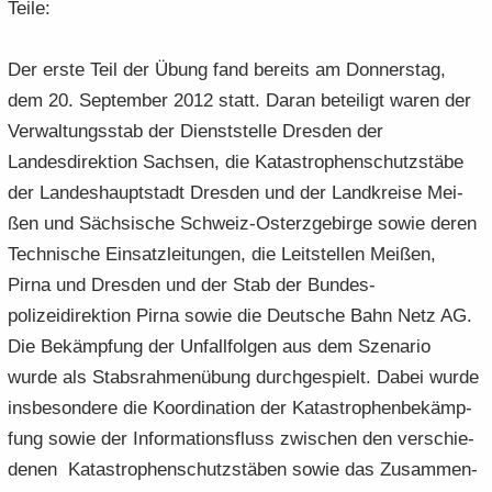
Teile:
Der erste Teil der Übung fand be­reits am Don­ners­tag,
dem 20. Sep­tem­ber 2012 statt. Daran be­tei­ligt waren der
Ver­wal­tungs­stab der Dienst­stel­le Dres­den der
Landesdirek­tion Sach­sen, die Ka­ta­stro­phen­schutz­stä­be
der Lan­des­haupt­stadt Dres­den und der Land­krei­se Mei­
ßen und Säch­si­sche Schweiz-​Osterzgebirge sowie deren
Tech­ni­sche Ein­satz­lei­tun­gen, die Leit­stel­len Mei­ßen,
Pirna und Dres­den und der Stab der Bundes­
polizeidirektion Pirna sowie die Deut­sche Bahn Netz AG.
Die Be­kämp­fung der Unfallfol­gen aus dem Sze­na­rio
wurde als Stabs­rah­men­übung durch­ge­spielt. Dabei wurde
ins­be­son­de­re die Ko­or­di­na­ti­on der Ka­ta­stro­phen­be­kämp­
fung sowie der In­for­ma­ti­ons­fluss zwi­schen den ver­schie­
de­nen Ka­ta­stro­phen­schutz­stä­ben sowie das Zu­sam­men­