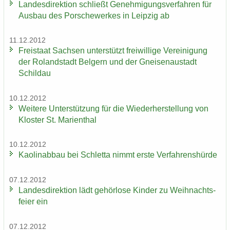
Lan­des­di­rek­ti­on schließt Ge­neh­mi­gungs­ver­fah­ren für
Aus­bau des Por­sche­wer­kes in Leip­zig ab
11.12.2012
Frei­staat Sach­sen un­ter­stützt frei­wil­li­ge Ver­ei­ni­gung
der Ro­land­stadt Bel­gern und der Gnei­sen­au­stadt
Schildau
10.12.2012
Wei­te­re Un­ter­stüt­zung für die Wie­der­her­stel­lung von
Klos­ter St. Ma­ri­en­thal
10.12.2012
Kao­lin­ab­bau bei Schlet­ta nimmt erste Ver­fah­rens­hür­de
07.12.2012
Lan­des­di­rek­ti­on lädt ge­hör­lo­se Kin­der zu Weih­nachts­
fei­er ein
07.12.2012