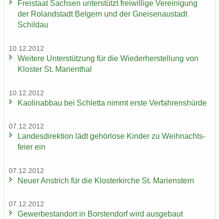
Frei­staat Sach­sen un­ter­stützt frei­wil­li­ge Ver­ei­ni­gung
der Ro­land­stadt Bel­gern und der Gnei­sen­au­stadt
Schildau
10.12.2012
Wei­te­re Un­ter­stüt­zung für die Wie­der­her­stel­lung von
Klos­ter St. Ma­ri­en­thal
10.12.2012
Kao­lin­ab­bau bei Schlet­ta nimmt erste Ver­fah­rens­hür­de
07.12.2012
Lan­des­di­rek­ti­on lädt ge­hör­lo­se Kin­der zu Weih­nachts­
fei­er ein
07.12.2012
Neuer An­strich für die Klos­ter­kir­che St. Ma­ri­enstern
07.12.2012
Ge­wer­be­stand­ort in Bors­ten­dorf wird aus­ge­baut