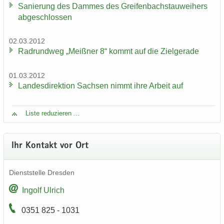
Sa­nie­rung des Dam­mes des Grei­fen­bach­stau­wei­hers
ab­ge­schlos­sen
02.03.2012
Rad­rund­weg „Meiß­ner 8“ kommt auf die Ziel­ge­ra­de
01.03.2012
Lan­des­di­rek­ti­on Sach­sen nimmt ihre Ar­beit auf
Liste re­du­zie­ren ...
Ihr Kon­takt vor Ort
Dienst­stel­le Dres­den
In­golf Ul­rich
0351 825 - 1031