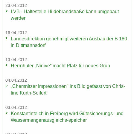
23.04.2012
LVB - Hal­te­stel­le Hil­de­brand­stra­ße kann um­ge­baut
wer­den
16.04.2012
Lan­des­di­rek­ti­on ge­neh­migt wei­te­ren Aus­bau der B 180
in Ditt­manns­dorf
13.04.2012
Herrn­hu­ter „Ni­ni­ve“ macht Platz für neues Grün
04.04.2012
„Chem­nit­zer Im­pres­sio­nen" ins Bild ge­fasst von Chris­
ti­ne Kurth-​Seifert
03.04.2012
Kon­stan­tin­teich in Frei­berg wird Gütesicherungs-​ und
Wassermengenausgleichs-​speicher