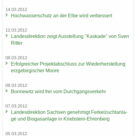
14.03.2012
Hoch­was­ser­schutz an der Elbe wird ver­bes­sert
12.03.2012
Lan­des­di­rek­ti­on zeigt Aus­stel­lung "Kas­ka­de" von Sven
Rit­ter
08.03.2012
Er­folg­rei­cher Pro­jekt­ab­schluss zur Wie­der­her­stel­lung
erz­ge­bir­gi­scher Moore
08.03.2012
Bon­ne­witz wird frei vom Durch­gangs­ver­kehr
07.03.2012
Lan­des­di­rek­ti­on Sach­sen ge­neh­migt Fer­kel­zucht­an­la­
ge und Bio­gas­an­la­ge in Kriebstein-​Ehrenberg
05.03.2012