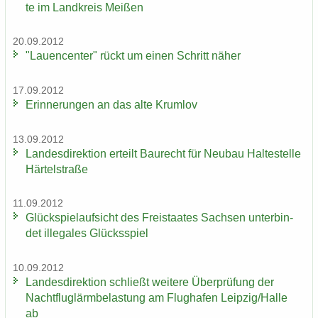
te im Land­kreis Mei­ßen
20.09.2012
"Lau­en­cen­ter" rückt um einen Schritt näher
17.09.2012
Er­in­ne­run­gen an das alte Krum­lov
13.09.2012
Lan­des­di­rek­ti­on er­teilt Bau­recht für Neu­bau Hal­te­stel­le
Här­tel­stra­ße
11.09.2012
Glück­spiel­auf­sicht des Frei­staa­tes Sach­sen un­ter­bin­
det il­le­ga­les Glücks­spiel
10.09.2012
Lan­des­di­rek­ti­on schließt wei­te­re Über­prü­fung der
Nacht­flug­lärm­be­las­tung am Flug­ha­fen Leip­zig/Halle
ab