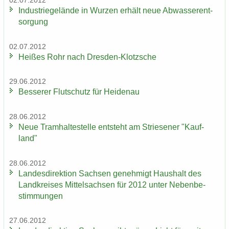
02.07.2012
In­dus­trie­ge­län­de in Wur­zen er­hält neue Ab­was­ser­ent­
sor­gung
02.07.2012
Hei­ßes Rohr nach Dresden-​Klotzsche
29.06.2012
Bes­se­rer Flut­schutz für Hei­den­au
28.06.2012
Neue Tram­hal­te­stel­le ent­steht am Strie­se­ner "Kauf­
land"
28.06.2012
Lan­des­di­rek­ti­on Sach­sen ge­neh­migt Haus­halt des
Land­krei­ses Mit­tel­sach­sen für 2012 unter Ne­ben­be­
stim­mun­gen
27.06.2012