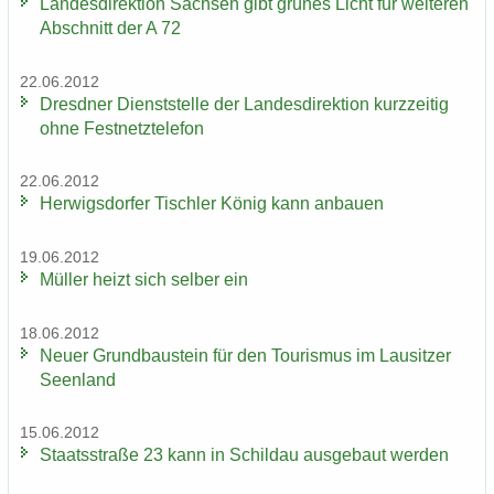
Lan­des­di­rek­ti­on Sach­sen gibt grü­nes Licht für wei­te­ren
Ab­schnitt der A 72
22.06.2012
Dresd­ner Dienst­stel­le der Lan­des­di­rek­ti­on kurz­zei­tig
ohne Fest­netz­te­le­fon
22.06.2012
Her­wigs­dor­fer Tisch­ler König kann an­bau­en
19.06.2012
Mül­ler heizt sich sel­ber ein
18.06.2012
Neuer Grund­bau­stein für den Tou­ris­mus im Lau­sit­zer
Se­en­land
15.06.2012
Staats­stra­ße 23 kann in Schildau aus­ge­baut wer­den