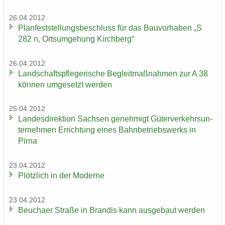
26.04.2012
Plan­fest­stel­lungs­be­schluss für das Bau­vor­ha­ben „S
282 n, Orts­um­ge­hung Kirch­berg“
26.04.2012
Land­schafts­pfle­ge­ri­sche Be­gleit­maß­nah­men zur A 38
kön­nen um­ge­setzt wer­den
25.04.2012
Lan­des­di­rek­ti­on Sach­sen ge­neh­migt Gü­ter­ver­kehrs­un­
ter­neh­men Er­rich­tung eines Bahn­be­triebs­werks in
Pirna
23.04.2012
Plötz­lich in der Mo­der­ne
23.04.2012
Beu­cha­er Stra­ße in Bran­dis kann aus­ge­baut wer­den