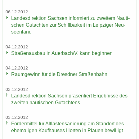
06.12.2012
Lan­des­di­rek­ti­on Sach­sen in­for­miert zu zwei­tem Nau­ti­
schen Gut­ach­ten zur Schiff­bar­keit im Leip­zi­ger Neu­
seen­land
04.12.2012
Stra­ßen­aus­bau in Au­er­bach/V. kann be­gin­nen
04.12.2012
Raum­ge­winn für die Dresd­ner Stra­ßen­bahn
03.12.2012
Lan­des­di­rek­ti­on Sach­sen prä­sen­tiert Er­geb­nis­se des
zwei­ten nau­ti­schen Gut­ach­tens
03.12.2012
För­der­mit­tel für Alt­las­ten­sa­nie­rung am Stand­ort des
ehe­ma­li­gen Kauf­hau­ses Hor­ten in Plau­en be­wil­ligt