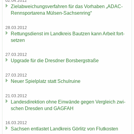
02.04.2012
Ziel­ab­wei­chungs­ver­fah­ren für das Vor­ha­ben „ADAC-​
Rennsportarena Mülsen-​Sachsenring“
28.03.2012
Ret­tungs­dienst im Land­kreis Baut­zen kann Ar­beit fort­
set­zen
27.03.2012
Up­grade für die Dresd­ner Borsberg­stra­ße
27.03.2012
Neuer Spiel­platz statt Schul­rui­ne
21.03.2012
Lan­des­di­rek­ti­on ohne Ein­wän­de gegen Ver­gleich zwi­
schen Dres­den und GAG­FAH
16.03.2012
Sach­sen ent­las­tet Land­kreis Gör­litz von Flut­kos­ten