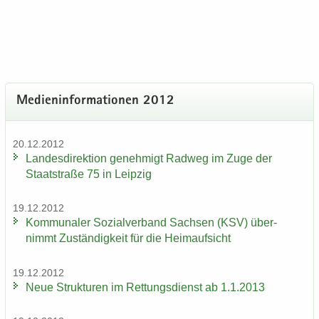
Me­di­en­in­for­ma­tio­nen 2012
20.12.2012
Lan­des­di­rek­ti­on ge­neh­migt Rad­weg im Zuge der
Staat­stra­ße 75 in Leip­zig
19.12.2012
Kom­mu­na­ler So­zi­al­ver­band Sach­sen (KSV) über­
nimmt Zu­stän­dig­keit für die Heim­auf­sicht
19.12.2012
Neue Struk­tu­ren im Ret­tungs­dienst ab 1.1.2013