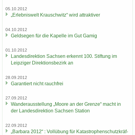
05.10.2012
„Er­leb­nis­welt Krausch­witz“ wird at­trak­ti­ver
04.10.2012
Geld­se­gen für die Ka­pel­le im Gut Gamig
01.10.2012
Lan­des­di­rek­ti­on Sach­sen er­kennt 100. Stif­tung im
Leip­zi­ger Di­rek­ti­ons­be­zirk an
28.09.2012
Ga­ran­tiert nicht rauch­frei
27.09.2012
Wan­der­aus­stel­lung „Moore an der Gren­ze“ macht in
der Lan­des­di­rek­ti­on Sach­sen Sta­ti­on
22.09.2012
„Bar­ba­ra 2012“ : Voll­übung für Ka­ta­stro­phen­schutz­kräf­