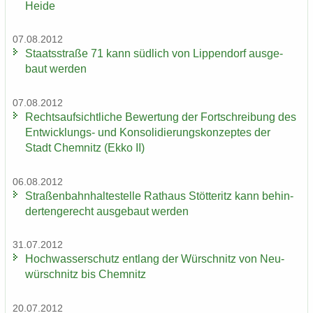
Heide
07.08.2012
Staats­stra­ße 71 kann süd­lich von Lip­pen­dorf aus­ge­
baut wer­den
07.08.2012
Rechts­auf­sicht­li­che Be­wer­tung der Fort­schrei­bung des
Entwicklungs-​ und Kon­so­li­die­rungs­kon­zep­tes der
Stadt Chem­nitz (Ekko II)
06.08.2012
Stra­ßen­bahn­hal­te­stel­le Rat­haus Stöt­teritz kann be­hin­
der­ten­ge­recht aus­ge­baut wer­den
31.07.2012
Hoch­was­ser­schutz ent­lang der Wür­schnitz von Neu­
wür­schnitz bis Chem­nitz
20.07.2012