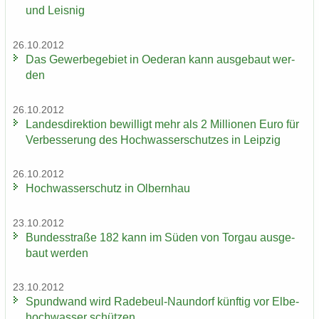
und Leis­nig
26.10.2012
Das Ge­wer­be­ge­biet in Oe­der­an kann aus­ge­baut wer­
den
26.10.2012
Lan­des­di­rek­ti­on be­wil­ligt mehr als 2 Mil­lio­nen Euro für
Ver­bes­se­rung des Hoch­was­ser­schut­zes in Leip­zig
26.10.2012
Hoch­was­ser­schutz in Ol­bern­hau
23.10.2012
Bun­des­stra­ße 182 kann im Süden von Tor­gau aus­ge­
baut wer­den
23.10.2012
Spund­wand wird Radebeul-​Naundorf künf­tig vor El­be­
hoch­was­ser schüt­zen