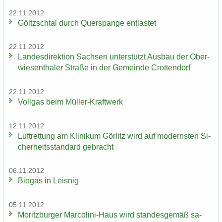
22.11.2012
Göltzsch­tal durch Quer­span­ge ent­las­tet
22.11.2012
Lan­des­di­rek­ti­on Sach­sen un­ter­stützt Aus­bau der Ober­
wie­sen­tha­ler Stra­ße in der Ge­mein­de Crot­ten­dorf
22.11.2012
Voll­gas beim Müller-​Kraftwerk
12.11.2012
Luft­ret­tung am Kli­ni­kum Gör­litz wird auf mo­derns­ten Si­
cher­heits­stan­dard ge­bracht
06.11.2012
Bio­gas in Leis­nig
05.11.2012
Mo­ritz­bur­ger Marcolini-​Haus wird stan­des­ge­mäß sa­