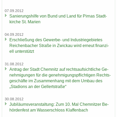
07.09.2012
Sa­nie­rungs­hil­fe von Bund und Land für Pirnas Stadt­
kir­che St. Ma­ri­en
04.09.2012
Er­schlie­ßung des Gewerbe-​ und In­dus­trie­ge­bie­tes
Rei­chen­ba­cher Stra­ße in Zwi­ckau wird er­neut fi­nan­zi­
ell un­ter­stützt
31.08.2012
An­trag der Stadt Chem­nitz auf rechts­auf­sicht­li­che Ge­
neh­mi­gun­gen für die ge­neh­mi­gungs­pflich­ti­gen Rechts­
ge­schäf­te im Zu­sam­men­hang mit dem Umbau des
„Sta­di­ons an der Gel­lert­stra­ße“
30.08.2012
Ju­bi­lä­ums­ver­an­stal­tung: Zum 10. Mal Chem­nit­zer Be­
hör­den­fest am Was­ser­schloss Klaf­fen­bach