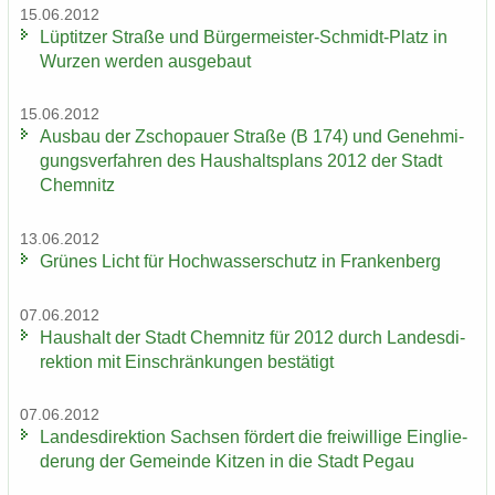
15.06.2012
Lüp­tit­zer Stra­ße und Bürgermeister-​Schmidt-Platz in
Wur­zen wer­den aus­ge­baut
15.06.2012
Aus­bau der Zscho­pau­er Stra­ße (B 174) und Ge­neh­mi­
gungs­ver­fah­ren des Haus­halts­plans 2012 der Stadt
Chem­nitz
13.06.2012
Grü­nes Licht für Hoch­was­ser­schutz in Fran­ken­berg
07.06.2012
Haus­halt der Stadt Chem­nitz für 2012 durch Lan­des­di­
rek­ti­on mit Ein­schrän­kun­gen be­stä­tigt
07.06.2012
Lan­des­di­rek­ti­on Sach­sen för­dert die frei­wil­li­ge Ein­glie­
de­rung der Ge­mein­de Kit­zen in die Stadt Pegau