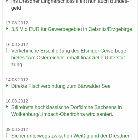
Ins Dresd­ner Ling­ner­schloss fließt nun auch Bun­des­
geld
17.08.2012
3,5 Mio EUR für Ge­wer­be­ge­biet in Oels­nitz/Erz­ge­bir­ge
16.08.2012
Ver­kehr­li­che Er­schlie­ßung des Els­ni­ger Ge­wer­be­ge­
bie­tes "Am Ös­ter­rei­cher" er­hält fi­nan­zi­el­le Un­ter­stüt­
zung
14.08.2012
Di­rek­te Fisch­ver­bin­dung zum Bär­wal­der See
10.08.2012
Stil­reins­te hoch­klas­si­sche Dorf­kir­che Sach­sens in
Wol­ken­burg/Limbach-​Oberfrohna wird sa­niert.
09.08.2012
Si­cher un­ter­wegs zwi­schen Wei­ßig und der Dresd­ner