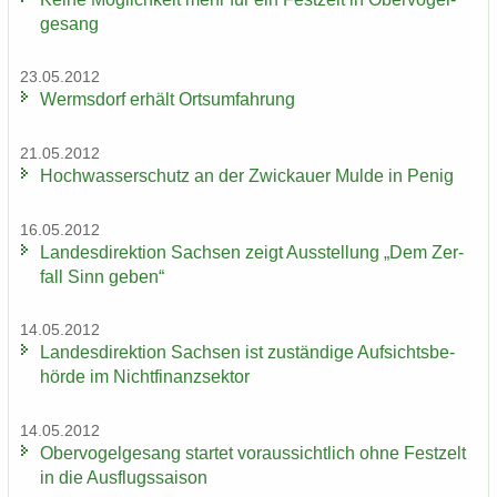
ge­sang
23.05.2012
Werms­dorf er­hält Orts­um­fah­rung
21.05.2012
Hoch­was­ser­schutz an der Zwi­ckau­er Mulde in Penig
16.05.2012
Lan­des­di­rek­ti­on Sach­sen zeigt Aus­stel­lung „Dem Zer­
fall Sinn geben“
14.05.2012
Lan­des­di­rek­ti­on Sach­sen ist zu­stän­di­ge Auf­sichts­be­
hör­de im Nicht­fi­nanz­sek­tor
14.05.2012
Ober­vo­gel­ge­sang star­tet vor­aus­sicht­lich ohne Fest­zelt
in die Aus­flugs­sai­son