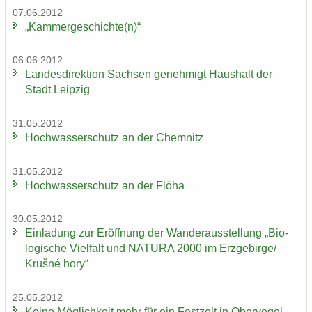
07.06.2012
„Kam­mer­ge­schich­te(n)“
06.06.2012
Lan­des­di­rek­ti­on Sach­sen ge­neh­migt Haus­halt der
Stadt Leip­zig
31.05.2012
Hoch­was­ser­schutz an der Chem­nitz
31.05.2012
Hoch­was­ser­schutz an der Flöha
30.05.2012
Ein­la­dung zur Er­öff­nung der Wan­der­aus­stel­lung „Bio­
lo­gi­sche Viel­falt und NA­TU­RA 2000 im Erz­ge­bir­ge/
Krušné hory“
25.05.2012
Keine Mög­lich­keit mehr für ein Fest­zelt in Ober­vo­gel­