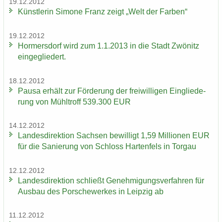
19.12.2012
Künst­le­rin Si­mo­ne Franz zeigt „Welt der Far­ben“
19.12.2012
Hor­mers­dorf wird zum 1.1.2013 in die Stadt Zwö­nitz
ein­ge­glie­dert.
18.12.2012
Pausa er­hält zur För­de­rung der frei­wil­li­gen Ein­glie­de­
rung von Mühl­troff 539.300 EUR
14.12.2012
Lan­des­di­rek­ti­on Sach­sen be­wil­ligt 1,59 Mil­lio­nen EUR
für die Sa­nie­rung von Schloss Har­ten­fels in Tor­gau
12.12.2012
Lan­des­di­rek­ti­on schließt Ge­neh­mi­gungs­ver­fah­ren für
Aus­bau des Por­sche­wer­kes in Leip­zig ab
11.12.2012