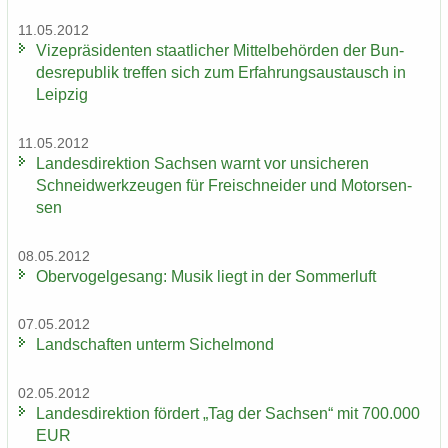
11.05.2012
Vi­ze­prä­si­den­ten staat­li­cher Mit­tel­be­hör­den der Bun­
des­re­pu­blik tref­fen sich zum Er­fah­rungs­aus­tausch in
Leip­zig
11.05.2012
Lan­des­di­rek­ti­on Sach­sen warnt vor un­si­che­ren
Schneid­werk­zeu­gen für Frei­schnei­der und Mo­tor­sen­
sen
08.05.2012
Ober­vo­gel­ge­sang: Musik liegt in der Som­mer­luft
07.05.2012
Land­schaf­ten un­term Si­chel­mond
02.05.2012
Lan­des­di­rek­ti­on för­dert „Tag der Sach­sen“ mit 700.000
EUR