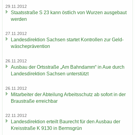
29.11.2012
Staats­stra­ße S 23 kann öst­lich von Wur­zen aus­ge­baut
wer­den
27.11.2012
Lan­des­di­rek­ti­on Sach­sen star­tet Kon­trol­len zur Geld­
wä­sche­prä­ven­ti­on
26.11.2012
Aus­bau der Orts­stra­ße „Am Bahn­damm“ in Aue durch
Lan­des­di­rek­ti­on Sach­sen un­ter­stützt
26.11.2012
Mit­ar­bei­ter der Ab­tei­lung Ar­beits­schutz ab so­fort in der
Brau­stra­ße er­reich­bar
22.11.2012
Lan­des­di­rek­ti­on er­teilt Bau­recht für den Aus­bau der
Kreis­stra­ße K 9130 in Berms­grün