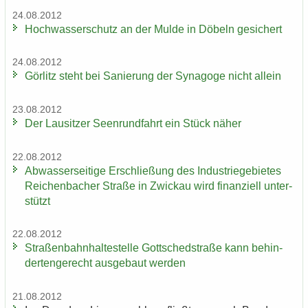
24.08.2012
Hoch­was­ser­schutz an der Mulde in Dö­beln ge­si­chert
24.08.2012
Gör­litz steht bei Sa­nie­rung der Syn­ago­ge nicht al­lein
23.08.2012
Der Lau­sit­zer Seen­rund­fahrt ein Stück näher
22.08.2012
Ab­was­ser­sei­ti­ge Er­schlie­ßung des In­dus­trie­ge­bie­tes
Rei­chen­ba­cher Stra­ße in Zwi­ckau wird fi­nan­zi­ell un­ter­
stützt
22.08.2012
Stra­ßen­bahn­hal­te­stel­le Gott­sched­stra­ße kann be­hin­
der­ten­ge­recht aus­ge­baut wer­den
21.08.2012