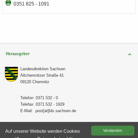
0351 825 - 1091
Herausgeber
Lan­des­di­rek­ti­on Sach­sen
Alt­chem­nit­zer Stra­ße 41
09120 Chem­nitz
Te­le­fon: 0371 532 - 0
Te­le­fax: 0371 532 - 1929
E-​Mail:
post[at]lds.sach­sen.de
Auf un­se­rer Web­site wer­den Coo­kies
Ver­stan­den
Service