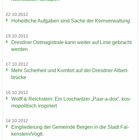
22.10.2012
Ho­heit­li­che Auf­ga­ben sind Sache der Kern­ver­wal­tung
19.10.2012
Dresd­ner Ost­ma­gis­tra­le kann wei­ter auf Linie ge­bracht
wer­den
17.10.2012
Mehr Si­cher­heit und Kom­fort auf der Dresd­ner Al­bert­
brü­cke
15.10.2012
Wolff & Reichs­tein: Ein Losch­wit­zer „Paar-​a-dox“, kos­
mo­po­li­tisch in­spi­riert
14.10.2012
Ein­glie­de­rung der Ge­mein­de Ber­gen in die Stadt Fal­
ken­stein/Vogtl.