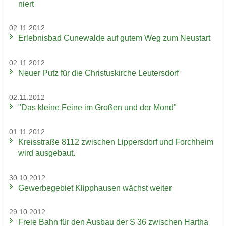
niert
02.11.2012
Er­leb­nis­bad Cu­n­e­wal­de auf gutem Weg zum Neu­start
02.11.2012
Neuer Putz für die Chris­tus­kir­che Leu­ters­dorf
02.11.2012
"Das klei­ne Feine im Gro­ßen und der Mond"
01.11.2012
Kreis­stra­ße 8112 zwi­schen Lip­pers­dorf und Forch­heim
wird aus­ge­baut.
30.10.2012
Ge­wer­be­ge­biet Klipp­hau­sen wächst wei­ter
29.10.2012
Freie Bahn für den Aus­bau der S 36 zwi­schen Har­tha