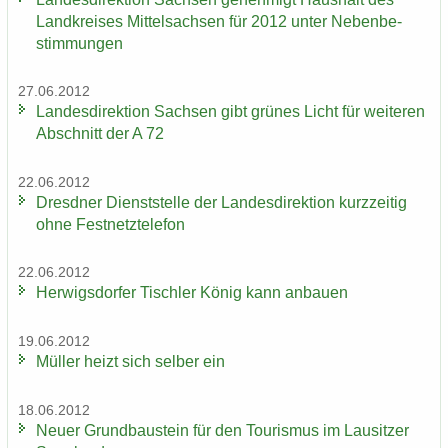
Land­krei­ses Mit­tel­sach­sen für 2012 unter Ne­ben­be­
stim­mun­gen
27.06.2012
Lan­des­di­rek­ti­on Sach­sen gibt grü­nes Licht für wei­te­ren
Ab­schnitt der A 72
22.06.2012
Dresd­ner Dienst­stel­le der Lan­des­di­rek­ti­on kurz­zei­tig
ohne Fest­netz­te­le­fon
22.06.2012
Her­wigs­dor­fer Tisch­ler König kann an­bau­en
19.06.2012
Mül­ler heizt sich sel­ber ein
18.06.2012
Neuer Grund­bau­stein für den Tou­ris­mus im Lau­sit­zer