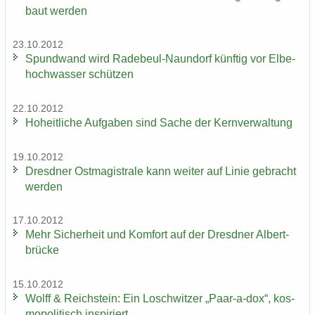
baut wer­den
23.10.2012
Spund­wand wird Radebeul-​Naundorf künf­tig vor El­be­
hoch­was­ser schüt­zen
22.10.2012
Ho­heit­li­che Auf­ga­ben sind Sache der Kern­ver­wal­tung
19.10.2012
Dresd­ner Ost­ma­gis­tra­le kann wei­ter auf Linie ge­bracht
wer­den
17.10.2012
Mehr Si­cher­heit und Kom­fort auf der Dresd­ner Al­bert­
brü­cke
15.10.2012
Wolff & Reichs­tein: Ein Losch­wit­zer „Paar-​a-dox“, kos­
mo­po­li­tisch in­spi­riert