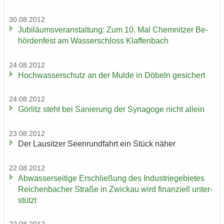
30.08.2012
Ju­bi­lä­ums­ver­an­stal­tung: Zum 10. Mal Chem­nit­zer Be­
hör­den­fest am Was­ser­schloss Klaf­fen­bach
24.08.2012
Hoch­was­ser­schutz an der Mulde in Dö­beln ge­si­chert
24.08.2012
Gör­litz steht bei Sa­nie­rung der Syn­ago­ge nicht al­lein
23.08.2012
Der Lau­sit­zer Seen­rund­fahrt ein Stück näher
22.08.2012
Ab­was­ser­sei­ti­ge Er­schlie­ßung des In­dus­trie­ge­bie­tes
Rei­chen­ba­cher Stra­ße in Zwi­ckau wird fi­nan­zi­ell un­ter­
stützt