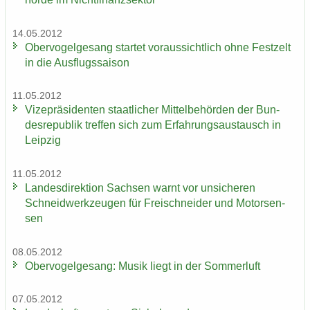
14.05.2012
Ober­vo­gel­ge­sang star­tet vor­aus­sicht­lich ohne Fest­zelt
in die Aus­flugs­sai­son
11.05.2012
Vi­ze­prä­si­den­ten staat­li­cher Mit­tel­be­hör­den der Bun­
des­re­pu­blik tref­fen sich zum Er­fah­rungs­aus­tausch in
Leip­zig
11.05.2012
Lan­des­di­rek­ti­on Sach­sen warnt vor un­si­che­ren
Schneid­werk­zeu­gen für Frei­schnei­der und Mo­tor­sen­
sen
08.05.2012
Ober­vo­gel­ge­sang: Musik liegt in der Som­mer­luft
07.05.2012