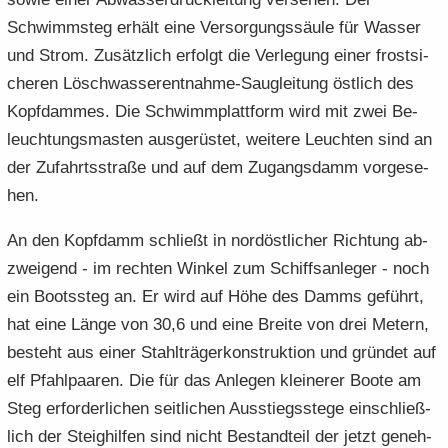
Schwimm­steg er­hält eine Ver­sor­gungs­säu­le für Was­ser
und Strom. Zu­sätz­lich er­folgt die Ver­le­gung einer frost­si­
che­ren Löschwasserentnahme-​Saugleitung öst­lich des
Kopf­dam­mes. Die Schwimm­platt­form wird mit zwei Be­
leuch­tungs­mas­ten aus­ge­rüs­tet, wei­te­re Leuch­ten sind an
der Zu­fahrts­stra­ße und auf dem Zu­gangs­damm vor­ge­se­
hen.
An den Kopf­damm schließt in nord­öst­li­cher Rich­tung ab­
zwei­gend - im rech­ten Win­kel zum Schiffs­an­le­ger - noch
ein Boots­steg an. Er wird auf Höhe des Damms ge­führt,
hat eine Länge von 30,6 und eine Brei­te von drei Me­tern,
be­steht aus einer Stahl­trä­ger­kon­struk­ti­on und grün­det auf
elf Pfahl­paa­ren. Die für das An­le­gen klei­ne­rer Boote am
Steg er­for­der­li­chen seit­li­chen Aus­stiegs­ste­ge ein­schließ­
lich der Steig­hil­fen sind nicht Be­stand­teil der jetzt ge­neh­