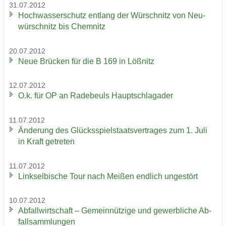
31.07.2012
Hoch­was­ser­schutz ent­lang der Wür­schnitz von Neu­
wür­schnitz bis Chem­nitz
20.07.2012
Neue Brü­cken für die B 169 in Löß­nitz
12.07.2012
O.k. für OP an Ra­de­beuls Haupt­schlag­ader
11.07.2012
Än­de­rung des Glücks­spiel­staats­ver­tra­ges zum 1. Juli
in Kraft ge­tre­ten
11.07.2012
Linksel­bi­sche Tour nach Mei­ßen end­lich un­ge­stört
10.07.2012
Ab­fall­wirt­schaft – Ge­mein­nüt­zi­ge und ge­werb­li­che Ab­
fall­samm­lun­gen