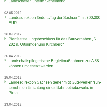
Land­schaf­ten un­term Si­chel­mond
02.05.2012
Lan­des­di­rek­ti­on för­dert „Tag der Sach­sen“ mit 700.000
EUR
26.04.2012
Plan­fest­stel­lungs­be­schluss für das Bau­vor­ha­ben „S
282 n, Orts­um­ge­hung Kirch­berg“
26.04.2012
Land­schafts­pfle­ge­ri­sche Be­gleit­maß­nah­men zur A 38
kön­nen um­ge­setzt wer­den
25.04.2012
Lan­des­di­rek­ti­on Sach­sen ge­neh­migt Gü­ter­ver­kehrs­un­
ter­neh­men Er­rich­tung eines Bahn­be­triebs­werks in
Pirna
23.04.2012