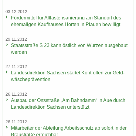
03.12.2012
För­der­mit­tel für Alt­las­ten­sa­nie­rung am Stand­ort des
ehe­ma­li­gen Kauf­hau­ses Hor­ten in Plau­en be­wil­ligt
29.11.2012
Staats­stra­ße S 23 kann öst­lich von Wur­zen aus­ge­baut
wer­den
27.11.2012
Lan­des­di­rek­ti­on Sach­sen star­tet Kon­trol­len zur Geld­
wä­sche­prä­ven­ti­on
26.11.2012
Aus­bau der Orts­stra­ße „Am Bahn­damm“ in Aue durch
Lan­des­di­rek­ti­on Sach­sen un­ter­stützt
26.11.2012
Mit­ar­bei­ter der Ab­tei­lung Ar­beits­schutz ab so­fort in der
Brau­stra­ße er­reich­bar