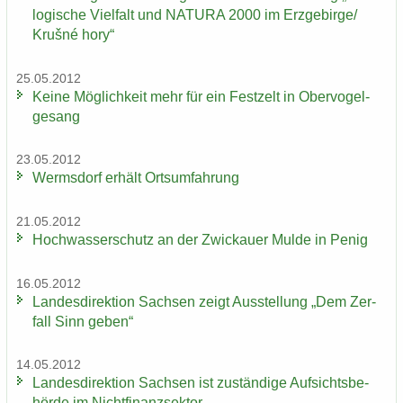
lo­gi­sche Viel­falt und NA­TU­RA 2000 im Erz­ge­bir­ge/
Krušné hory“
25.05.2012
Keine Mög­lich­keit mehr für ein Fest­zelt in Ober­vo­gel­
ge­sang
23.05.2012
Werms­dorf er­hält Orts­um­fah­rung
21.05.2012
Hoch­was­ser­schutz an der Zwi­ckau­er Mulde in Penig
16.05.2012
Lan­des­di­rek­ti­on Sach­sen zeigt Aus­stel­lung „Dem Zer­
fall Sinn geben“
14.05.2012
Lan­des­di­rek­ti­on Sach­sen ist zu­stän­di­ge Auf­sichts­be­
hör­de im Nicht­fi­nanz­sek­tor