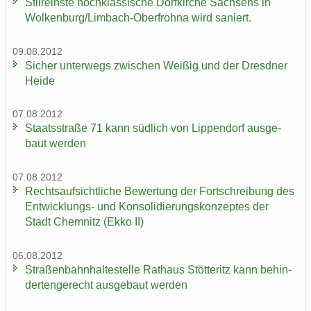
Stil­reins­te hoch­klas­si­sche Dorf­kir­che Sach­sens in
Wol­ken­burg/Limbach-​Oberfrohna wird sa­niert.
09.08.2012
Si­cher un­ter­wegs zwi­schen Wei­ßig und der Dresd­ner
Heide
07.08.2012
Staats­stra­ße 71 kann süd­lich von Lip­pen­dorf aus­ge­
baut wer­den
07.08.2012
Rechts­auf­sicht­li­che Be­wer­tung der Fort­schrei­bung des
Entwicklungs-​ und Kon­so­li­die­rungs­kon­zep­tes der
Stadt Chem­nitz (Ekko II)
06.08.2012
Stra­ßen­bahn­hal­te­stel­le Rat­haus Stöt­teritz kann be­hin­
der­ten­ge­recht aus­ge­baut wer­den