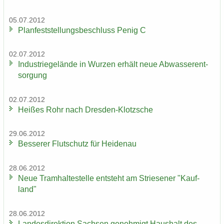
05.07.2012
Plan­fest­stel­lungs­be­schluss Penig C
02.07.2012
In­dus­trie­ge­län­de in Wur­zen er­hält neue Ab­was­ser­ent­
sor­gung
02.07.2012
Hei­ßes Rohr nach Dresden-​Klotzsche
29.06.2012
Bes­se­rer Flut­schutz für Hei­den­au
28.06.2012
Neue Tram­hal­te­stel­le ent­steht am Strie­se­ner "Kauf­
land"
28.06.2012
Lan­des­di­rek­ti­on Sach­sen ge­neh­migt Haus­halt des