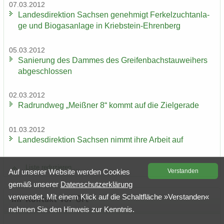
07.03.2012
Lan­des­di­rek­ti­on Sach­sen ge­neh­migt Fer­kel­zucht­an­la­
ge und Bio­gas­an­la­ge in Kriebstein-​Ehrenberg
05.03.2012
Sa­nie­rung des Dam­mes des Grei­fen­bach­stau­wei­hers
ab­ge­schlos­sen
02.03.2012
Rad­rund­weg „Meiß­ner 8“ kommt auf die Ziel­ge­ra­de
01.03.2012
Lan­des­di­rek­ti­on Sach­sen nimmt ihre Ar­beit auf
Liste re­du­zie­ren ...
Auf un­se­rer Web­site wer­den Coo­kies
Ver­stan­den
gemäß un­se­rer
Da­ten­schutz­er­klä­rung
ver­wen­det. Mit einem Klick auf die Schalt­flä­che »Ver­stan­den«
Ihr Kon­takt vor Ort
neh­men Sie den Hin­weis zur Kennt­nis.