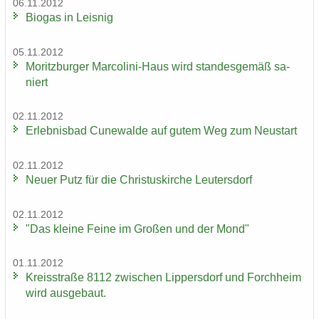
06.11.2012
Bio­gas in Leis­nig
05.11.2012
Mo­ritz­bur­ger Marcolini-​Haus wird stan­des­ge­mäß sa­
niert
02.11.2012
Er­leb­nis­bad Cu­n­e­wal­de auf gutem Weg zum Neu­start
02.11.2012
Neuer Putz für die Chris­tus­kir­che Leu­ters­dorf
02.11.2012
"Das klei­ne Feine im Gro­ßen und der Mond"
01.11.2012
Kreis­stra­ße 8112 zwi­schen Lip­pers­dorf und Forch­heim
wird aus­ge­baut.