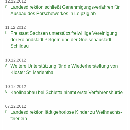
12.12.2012
Lan­des­di­rek­ti­on schließt Ge­neh­mi­gungs­ver­fah­ren für
Aus­bau des Por­sche­wer­kes in Leip­zig ab
11.12.2012
Frei­staat Sach­sen un­ter­stützt frei­wil­li­ge Ver­ei­ni­gung
der Ro­land­stadt Bel­gern und der Gnei­sen­au­stadt
Schildau
10.12.2012
Wei­te­re Un­ter­stüt­zung für die Wie­der­her­stel­lung von
Klos­ter St. Ma­ri­en­thal
10.12.2012
Kao­lin­ab­bau bei Schlet­ta nimmt erste Ver­fah­rens­hür­de
07.12.2012
Lan­des­di­rek­ti­on lädt ge­hör­lo­se Kin­der zu Weih­nachts­
fei­er ein