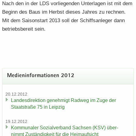
Nach den in der LDS vor­lie­gen­den Un­ter­la­gen ist mit dem
Be­ginn des Baus im Herbst die­ses Jah­res zu rech­nen.
Mit dem Sai­son­start 2013 soll der Schiffs­an­le­ger dann
be­triebs­be­reit sein.
Me­di­en­in­for­ma­tio­nen 2012
20.12.2012
Lan­des­di­rek­ti­on ge­neh­migt Rad­weg im Zuge der
Staat­stra­ße 75 in Leip­zig
19.12.2012
Kom­mu­na­ler So­zi­al­ver­band Sach­sen (KSV) über­
nimmt Zu­stän­dig­keit für die Heim­auf­sicht