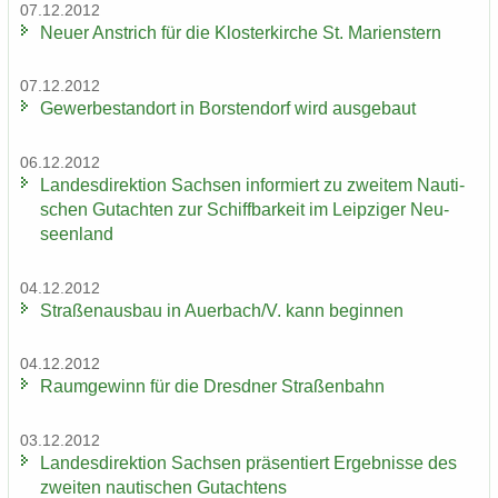
07.12.2012
Neuer An­strich für die Klos­ter­kir­che St. Ma­ri­enstern
07.12.2012
Ge­wer­be­stand­ort in Bors­ten­dorf wird aus­ge­baut
06.12.2012
Lan­des­di­rek­ti­on Sach­sen in­for­miert zu zwei­tem Nau­ti­
schen Gut­ach­ten zur Schiff­bar­keit im Leip­zi­ger Neu­
seen­land
04.12.2012
Stra­ßen­aus­bau in Au­er­bach/V. kann be­gin­nen
04.12.2012
Raum­ge­winn für die Dresd­ner Stra­ßen­bahn
03.12.2012
Lan­des­di­rek­ti­on Sach­sen prä­sen­tiert Er­geb­nis­se des
zwei­ten nau­ti­schen Gut­ach­tens