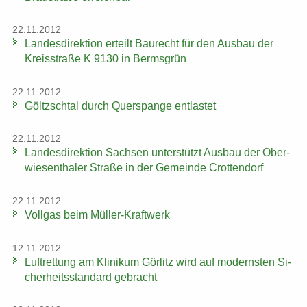
22.11.2012
Lan­des­di­rek­ti­on er­teilt Bau­recht für den Aus­bau der
Kreis­stra­ße K 9130 in Berms­grün
22.11.2012
Göltzsch­tal durch Quer­span­ge ent­las­tet
22.11.2012
Lan­des­di­rek­ti­on Sach­sen un­ter­stützt Aus­bau der Ober­
wie­sen­tha­ler Stra­ße in der Ge­mein­de Crot­ten­dorf
22.11.2012
Voll­gas beim Müller-​Kraftwerk
12.11.2012
Luft­ret­tung am Kli­ni­kum Gör­litz wird auf mo­derns­ten Si­
cher­heits­stan­dard ge­bracht