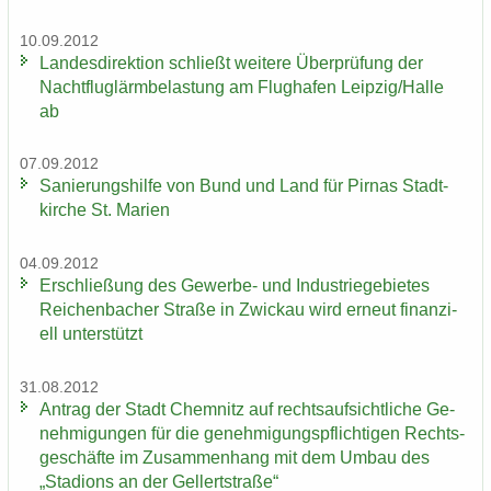
10.09.2012
Lan­des­di­rek­ti­on schließt wei­te­re Über­prü­fung der
Nacht­flug­lärm­be­las­tung am Flug­ha­fen Leip­zig/Halle
ab
07.09.2012
Sa­nie­rungs­hil­fe von Bund und Land für Pirnas Stadt­
kir­che St. Ma­ri­en
04.09.2012
Er­schlie­ßung des Gewerbe-​ und In­dus­trie­ge­bie­tes
Rei­chen­ba­cher Stra­ße in Zwi­ckau wird er­neut fi­nan­zi­
ell un­ter­stützt
31.08.2012
An­trag der Stadt Chem­nitz auf rechts­auf­sicht­li­che Ge­
neh­mi­gun­gen für die ge­neh­mi­gungs­pflich­ti­gen Rechts­
ge­schäf­te im Zu­sam­men­hang mit dem Umbau des
„Sta­di­ons an der Gel­lert­stra­ße“