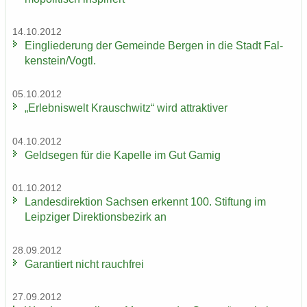
14.10.2012
Ein­glie­de­rung der Ge­mein­de Ber­gen in die Stadt Fal­
ken­stein/Vogtl.
05.10.2012
„Er­leb­nis­welt Krausch­witz“ wird at­trak­ti­ver
04.10.2012
Geld­se­gen für die Ka­pel­le im Gut Gamig
01.10.2012
Lan­des­di­rek­ti­on Sach­sen er­kennt 100. Stif­tung im
Leip­zi­ger Di­rek­ti­ons­be­zirk an
28.09.2012
Ga­ran­tiert nicht rauch­frei
27.09.2012