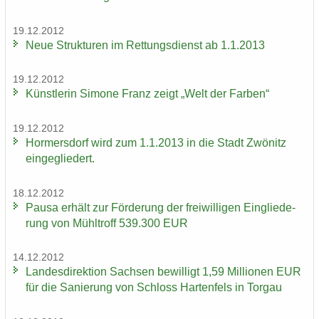
19.12.2012
Neue Struk­tu­ren im Ret­tungs­dienst ab 1.1.2013
19.12.2012
Künst­le­rin Si­mo­ne Franz zeigt „Welt der Far­ben“
19.12.2012
Hor­mers­dorf wird zum 1.1.2013 in die Stadt Zwö­nitz
ein­ge­glie­dert.
18.12.2012
Pausa er­hält zur För­de­rung der frei­wil­li­gen Ein­glie­de­
rung von Mühl­troff 539.300 EUR
14.12.2012
Lan­des­di­rek­ti­on Sach­sen be­wil­ligt 1,59 Mil­lio­nen EUR
für die Sa­nie­rung von Schloss Har­ten­fels in Tor­gau