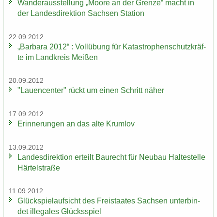
Wan­der­aus­stel­lung „Moore an der Gren­ze“ macht in
der Lan­des­di­rek­ti­on Sach­sen Sta­ti­on
22.09.2012
„Bar­ba­ra 2012“ : Voll­übung für Ka­ta­stro­phen­schutz­kräf­
te im Land­kreis Mei­ßen
20.09.2012
"Lau­en­cen­ter" rückt um einen Schritt näher
17.09.2012
Er­in­ne­run­gen an das alte Krum­lov
13.09.2012
Lan­des­di­rek­ti­on er­teilt Bau­recht für Neu­bau Hal­te­stel­le
Här­tel­stra­ße
11.09.2012
Glück­spiel­auf­sicht des Frei­staa­tes Sach­sen un­ter­bin­
det il­le­ga­les Glücks­spiel