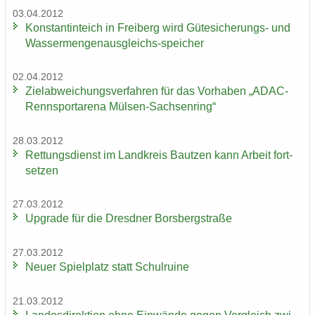
03.04.2012
Kon­stan­tin­teich in Frei­berg wird Gütesicherungs-​ und
Wassermengenausgleichs-​speicher
02.04.2012
Ziel­ab­wei­chungs­ver­fah­ren für das Vor­ha­ben „ADAC-​
Rennsportarena Mülsen-​Sachsenring“
28.03.2012
Ret­tungs­dienst im Land­kreis Baut­zen kann Ar­beit fort­
set­zen
27.03.2012
Up­grade für die Dresd­ner Borsberg­stra­ße
27.03.2012
Neuer Spiel­platz statt Schul­rui­ne
21.03.2012