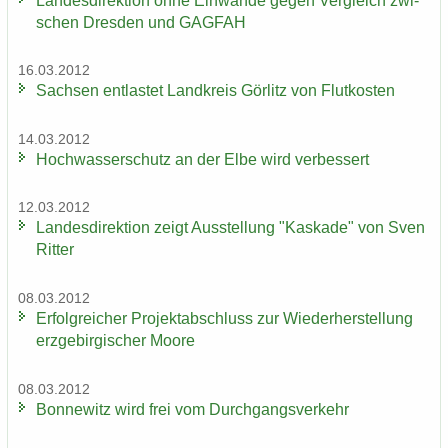
Lan­des­di­rek­ti­on ohne Ein­wän­de gegen Ver­gleich zwi­
schen Dres­den und GAG­FAH
16.03.2012
Sach­sen ent­las­tet Land­kreis Gör­litz von Flut­kos­ten
14.03.2012
Hoch­was­ser­schutz an der Elbe wird ver­bes­sert
12.03.2012
Lan­des­di­rek­ti­on zeigt Aus­stel­lung "Kas­ka­de" von Sven
Rit­ter
08.03.2012
Er­folg­rei­cher Pro­jekt­ab­schluss zur Wie­der­her­stel­lung
erz­ge­bir­gi­scher Moore
08.03.2012
Bon­ne­witz wird frei vom Durch­gangs­ver­kehr