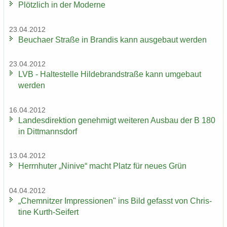
Plötz­lich in der Mo­der­ne
23.04.2012
Beu­cha­er Stra­ße in Bran­dis kann aus­ge­baut wer­den
23.04.2012
LVB - Hal­te­stel­le Hil­de­brand­stra­ße kann um­ge­baut
wer­den
16.04.2012
Lan­des­di­rek­ti­on ge­neh­migt wei­te­ren Aus­bau der B 180
in Ditt­manns­dorf
13.04.2012
Herrn­hu­ter „Ni­ni­ve“ macht Platz für neues Grün
04.04.2012
„Chem­nit­zer Im­pres­sio­nen" ins Bild ge­fasst von Chris­
ti­ne Kurth-​Seifert