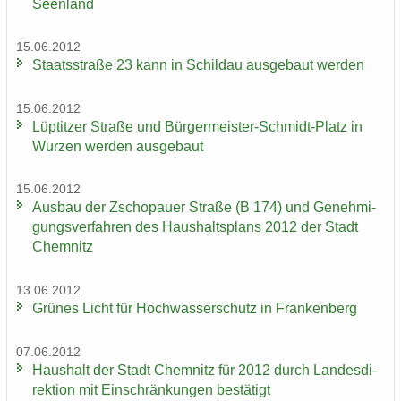
Se­en­land
15.06.2012
Staats­stra­ße 23 kann in Schildau aus­ge­baut wer­den
15.06.2012
Lüp­tit­zer Stra­ße und Bürgermeister-​Schmidt-Platz in
Wur­zen wer­den aus­ge­baut
15.06.2012
Aus­bau der Zscho­pau­er Stra­ße (B 174) und Ge­neh­mi­
gungs­ver­fah­ren des Haus­halts­plans 2012 der Stadt
Chem­nitz
13.06.2012
Grü­nes Licht für Hoch­was­ser­schutz in Fran­ken­berg
07.06.2012
Haus­halt der Stadt Chem­nitz für 2012 durch Lan­des­di­
rek­ti­on mit Ein­schrän­kun­gen be­stä­tigt