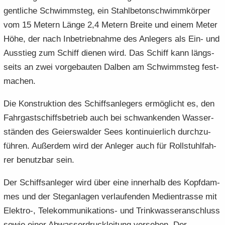
gent­li­che Schwimm­steg, ein Stahl­be­ton­schwimm­kör­per
vom 15 Me­tern Länge 2,4 Me­tern Brei­te und einem Meter
Höhe, der nach In­be­trieb­nah­me des An­le­gers als Ein- und
Aus­stieg zum Schiff die­nen wird. Das Schiff kann längs­
seits an zwei vor­ge­bau­ten Dal­ben am Schwimm­steg fest­
ma­chen.
Die Kon­struk­ti­on des Schiffs­an­le­gers er­mög­licht es, den
Fahr­gast­schiffs­be­trieb auch bei schwan­ken­den Was­ser­
stän­den des Gei­ers­wal­der Sees kon­ti­nu­ier­lich durch­zu­
füh­ren. Au­ßer­dem wird der An­le­ger auch für Roll­stuhl­fah­
rer be­nutz­bar sein.
Der Schiffs­an­le­ger wird über eine in­ner­halb des Kopf­dam­
mes und der Steg­an­la­gen ver­lau­fen­den Me­di­en­tras­se mit
Elektro-​, Telekommunikations-​ und Trink­was­ser­an­schluss
sowie einer Ab­was­ser­druck­lei­tung ver­se­hen. Der