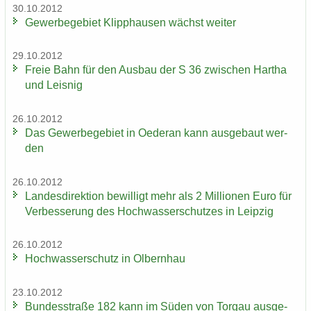
30.10.2012
Ge­wer­be­ge­biet Klipp­hau­sen wächst wei­ter
29.10.2012
Freie Bahn für den Aus­bau der S 36 zwi­schen Har­tha
und Leis­nig
26.10.2012
Das Ge­wer­be­ge­biet in Oe­der­an kann aus­ge­baut wer­
den
26.10.2012
Lan­des­di­rek­ti­on be­wil­ligt mehr als 2 Mil­lio­nen Euro für
Ver­bes­se­rung des Hoch­was­ser­schut­zes in Leip­zig
26.10.2012
Hoch­was­ser­schutz in Ol­bern­hau
23.10.2012
Bun­des­stra­ße 182 kann im Süden von Tor­gau aus­ge­