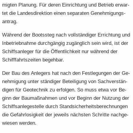
mig­ten Pla­nung. Für deren Ein­rich­tung und Be­trieb er­war­
tet die Lan­des­di­rek­ti­on einen se­pa­ra­ten Ge­neh­mi­gungs­
an­trag.
Wäh­rend der Boots­steg nach voll­stän­di­ger Er­rich­tung und
In­be­trieb­nah­me durch­gän­gig zu­gäng­lich sein wird, ist der
Schiffs­an­le­ger für die Öf­fent­lich­keit nur wäh­rend der
Schiff­fahrts­zei­ten be­geh­bar.
Der Bau des An­le­gers hat nach den Fest­le­gun­gen der Ge­
neh­mi­gung unter stän­di­ger Be­tei­li­gung von Sach­ver­stän­
di­gen für Geo­tech­nik zu er­fol­gen. So muss etwa vor Be­
ginn der Bau­maß­nah­men und vor Be­ginn der Nut­zung der
Schiffs­an­le­ge­stel­le durch Stand­si­cher­heits­be­rech­nun­gen
die Ge­fahr­lo­sig­keit der je­weils nächs­ten Schrit­te nach­ge­
wie­sen wer­den.