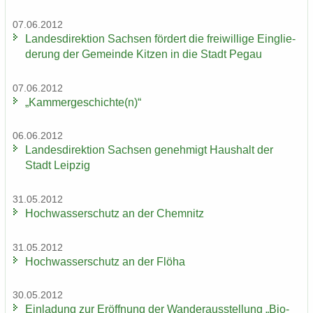
07.06.2012
Lan­des­di­rek­ti­on Sach­sen för­dert die frei­wil­li­ge Ein­glie­
de­rung der Ge­mein­de Kit­zen in die Stadt Pegau
07.06.2012
„Kam­mer­ge­schich­te(n)“
06.06.2012
Lan­des­di­rek­ti­on Sach­sen ge­neh­migt Haus­halt der
Stadt Leip­zig
31.05.2012
Hoch­was­ser­schutz an der Chem­nitz
31.05.2012
Hoch­was­ser­schutz an der Flöha
30.05.2012
Ein­la­dung zur Er­öff­nung der Wan­der­aus­stel­lung „Bio­