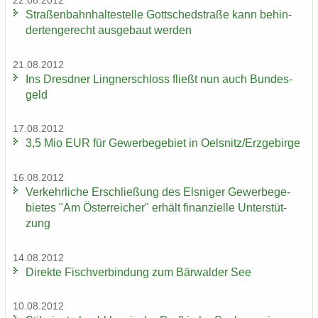
22.08.2012
Stra­ßen­bahn­hal­te­stel­le Gott­sched­stra­ße kann be­hin­
der­ten­ge­recht aus­ge­baut wer­den
21.08.2012
Ins Dresd­ner Ling­ner­schloss fließt nun auch Bun­des­
geld
17.08.2012
3,5 Mio EUR für Ge­wer­be­ge­biet in Oels­nitz/Erz­ge­bir­ge
16.08.2012
Ver­kehr­li­che Er­schlie­ßung des Els­ni­ger Ge­wer­be­ge­
bie­tes "Am Ös­ter­rei­cher" er­hält fi­nan­zi­el­le Un­ter­stüt­
zung
14.08.2012
Di­rek­te Fisch­ver­bin­dung zum Bär­wal­der See
10.08.2012