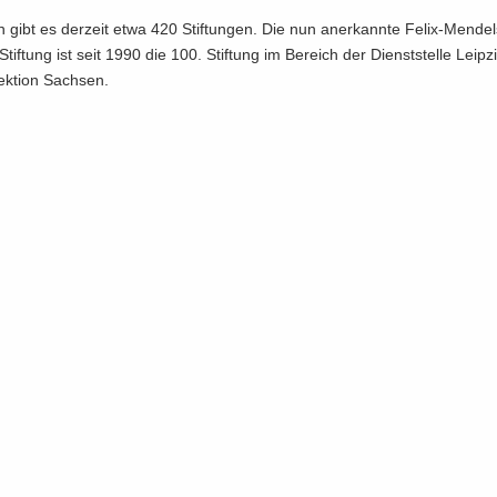
 gibt es der­zeit etwa 420 Stif­tun­gen. Die nun an­er­kann­te Felix-​Mend
tiftung ist seit 1990 die 100. Stif­tung im Be­reich der Dienst­stel­le Leip­z
ek­ti­on Sach­sen.