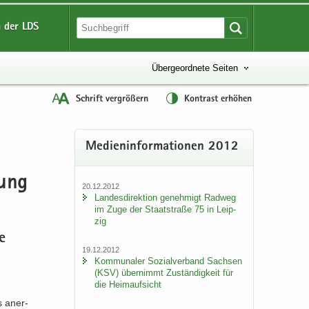
 der LDS
Übergeordnete Seiten
Schrift vergrößern
Kontrast erhöhen
Me­di­en­in­for­ma­tio­nen 2012
tung
20.12.2012
Lan­des­di­rek­ti­on ge­neh­migt Rad­weg
im Zuge der Staat­stra­ße 75 in Leip­
zig
e
19.12.2012
Kom­mu­na­ler So­zi­al­ver­band Sach­sen
(KSV) über­nimmt Zu­stän­dig­keit für
die Heim­auf­sicht
 an­er­