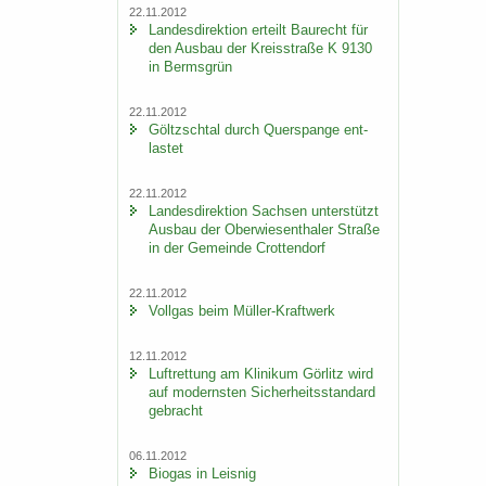
22.11.2012
Lan­des­di­rek­ti­on er­teilt Bau­recht für
den Aus­bau der Kreis­stra­ße K 9130
in Berms­grün
22.11.2012
Göltzsch­tal durch Quer­span­ge ent­
las­tet
22.11.2012
Lan­des­di­rek­ti­on Sach­sen un­ter­stützt
Aus­bau der Ober­wie­sen­tha­ler Stra­ße
in der Ge­mein­de Crot­ten­dorf
22.11.2012
Voll­gas beim Müller-​Kraftwerk
12.11.2012
Luft­ret­tung am Kli­ni­kum Gör­litz wird
auf mo­derns­ten Si­cher­heits­stan­dard
ge­bracht
06.11.2012
Bio­gas in Leis­nig