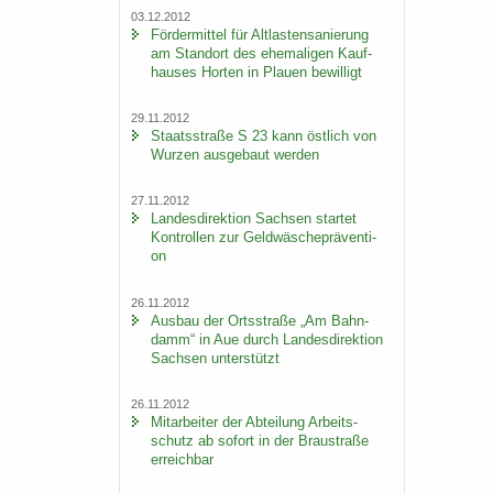
03.12.2012
För­der­mit­tel für Alt­las­ten­sa­nie­rung
am Stand­ort des ehe­ma­li­gen Kauf­
hau­ses Hor­ten in Plau­en be­wil­ligt
29.11.2012
Staats­stra­ße S 23 kann öst­lich von
Wur­zen aus­ge­baut wer­den
27.11.2012
Lan­des­di­rek­ti­on Sach­sen star­tet
Kon­trol­len zur Geld­wä­sche­prä­ven­ti­
on
26.11.2012
Aus­bau der Orts­stra­ße „Am Bahn­
damm“ in Aue durch Lan­des­di­rek­ti­on
Sach­sen un­ter­stützt
26.11.2012
Mit­ar­bei­ter der Ab­tei­lung Ar­beits­
schutz ab so­fort in der Brau­stra­ße
er­reich­bar