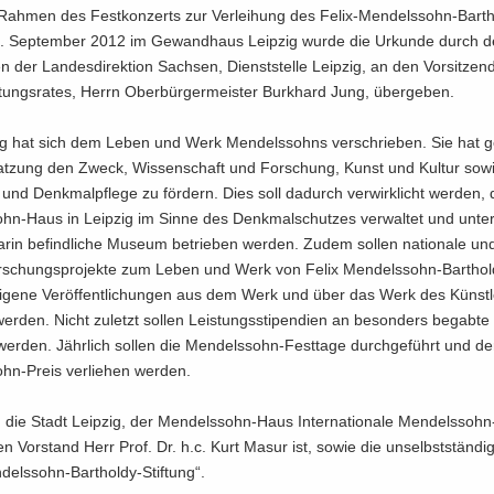
Rah­men des Fest­kon­zerts zur Ver­lei­hung des Felix-​Mendelssohn-Barth
 Sep­tem­ber 2012 im Ge­wand­haus Leip­zig wurde die Ur­kun­de durch de
ten der Lan­des­di­rek­ti­on Sach­sen, Dienst­stel­le Leip­zig, an den Vor­sit­ze
f­tungs­ra­tes, Herrn Ober­bür­ger­meis­ter Burk­hard Jung, über­ge­ben.
ung hat sich dem Leben und Werk Men­dels­sohns ver­schrie­ben. Sie hat
­sat­zung den Zweck, Wis­sen­schaft und For­schung, Kunst und Kul­tur so
und Denk­mal­pfle­ge zu för­dern. Dies soll da­durch ver­wirk­licht wer­den,
n-​Haus in Leip­zig im Sinne des Denk­mal­schut­zes ver­wal­tet und un­ter­
in be­find­li­che Mu­se­um be­trie­ben wer­den. Zudem sol­len na­tio­na­le und 
For­schungs­pro­jek­te zum Leben und Werk von Felix Mendelssohn-​Barthold
i­ge­ne Ver­öf­fent­li­chun­gen aus dem Werk und über das Werk des Künst­l
­den. Nicht zu­letzt sol­len Leis­tungs­sti­pen­di­en an be­son­ders be­gab­te
 wer­den. Jähr­lich sol­len die Mendelssohn-​Festtage durch­ge­führt und de
n-​Preis ver­lie­hen wer­den.
nd die Stadt Leip­zig, der Mendelssohn-​Haus In­ter­na­tio­na­le Mendelssohn-
en Vor­stand Herr Prof. Dr. h.c. Kurt Masur ist, sowie die un­selbst­stän­di­g
ndelssohn-Bartholdy-Stiftung“.