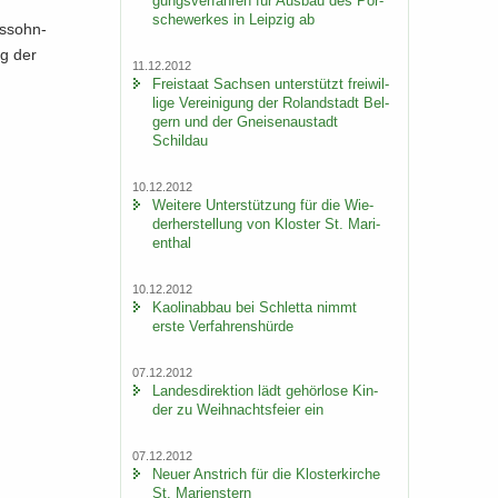
gungs­ver­fah­ren für Aus­bau des Por­
sche­wer­kes in Leip­zig ab
elssohn-
ig der
11.12.2012
Frei­staat Sach­sen un­ter­stützt frei­wil­
li­ge Ver­ei­ni­gung der Ro­land­stadt Bel­
gern und der Gnei­sen­au­stadt
Schildau
10.12.2012
Wei­te­re Un­ter­stüt­zung für die Wie­
der­her­stel­lung von Klos­ter St. Ma­ri­
en­thal
10.12.2012
Kao­lin­ab­bau bei Schlet­ta nimmt
erste Ver­fah­rens­hür­de
07.12.2012
Lan­des­di­rek­ti­on lädt ge­hör­lo­se Kin­
der zu Weih­nachts­fei­er ein
07.12.2012
Neuer An­strich für die Klos­ter­kir­che
St. Ma­ri­enstern