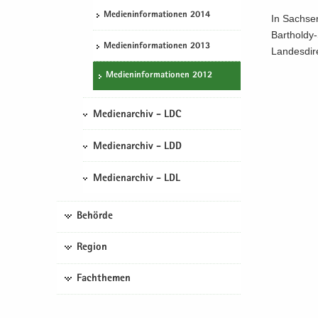
Me­di­en­in­for­ma­tio­nen 2014
In Sach­sen
Bartholdy-S
Me­di­en­in­for­ma­tio­nen 2013
Lan­des­di­r
Me­di­en­in­for­ma­tio­nen 2012
Medienarchiv - LDC
Medienarchiv - LDD
Medienarchiv - LDL
Behörde
Region
Fachthemen