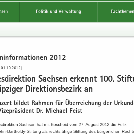
hsen
Politik und Verwaltung
Fachthemen
n­in­for­ma­tio­nen 2012
- 01.10.2012]
s­di­rek­ti­on Sach­sen er­kennt 100. Stif­
p­zi­ger Di­rek­ti­ons­be­zirk an
n­zert bil­det Rah­men für Über­rei­chung der Ur­kun­d
­ze­prä­si­dent Dr. Mi­cha­el Feist
­di­rek­ti­on Sach­sen hat mit Be­scheid vom 27. Au­gust 2012 die Felix-​
-Bartholdy-Stiftung als rechts­fä­hi­ge Stif­tung des bür­ger­li­chen Rechts