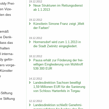
19.12.2012
oldy Prei­
Neue Struk­tu­ren im Ret­tungs­dienst
n Vi­ze­
ab 1.1.2013
n­den des
19.12.2012
Künst­le­rin Si­mo­ne Franz zeigt „Welt
der Far­ben“
 gemäß
wie Denk­
19.12.2012
Hor­mers­dorf wird zum 1.1.2013 in
 dass das
die Stadt Zwö­nitz ein­ge­glie­dert.
hal­ten
in­ter­na­
18.12.2012
y ge­för­
Pausa er­hält zur För­de­rung der frei­
wil­li­gen Ein­glie­de­rung von Mühl­troff
ers vor­ge­
539.300 EUR
 Künst­ler
r
14.12.2012
Lan­des­di­rek­ti­on Sach­sen be­wil­ligt
1,59 Mil­lio­nen EUR für die Sa­nie­rung
von Schloss Har­ten­fels in Tor­gau
​Stiftung
e Stif­tung
12.12.2012
Lan­des­di­rek­ti­on schließt Ge­neh­mi­