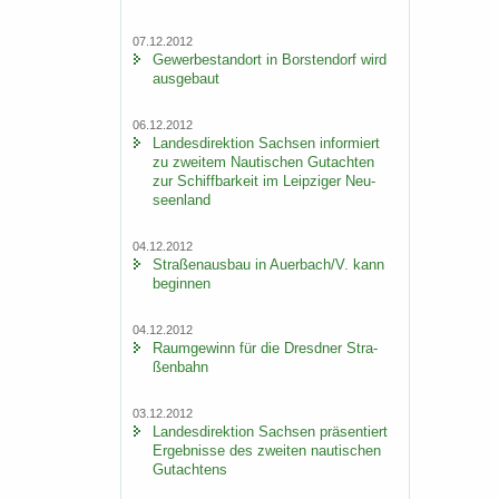
07.12.2012
Ge­wer­be­stand­ort in Bors­ten­dorf wird
aus­ge­baut
06.12.2012
Lan­des­di­rek­ti­on Sach­sen in­for­miert
zu zwei­tem Nau­ti­schen Gut­ach­ten
zur Schiff­bar­keit im Leip­zi­ger Neu­
seen­land
04.12.2012
Stra­ßen­aus­bau in Au­er­bach/V. kann
be­gin­nen
04.12.2012
Raum­ge­winn für die Dresd­ner Stra­
ßen­bahn
03.12.2012
Lan­des­di­rek­ti­on Sach­sen prä­sen­tiert
Er­geb­nis­se des zwei­ten nau­ti­schen
Gut­ach­tens