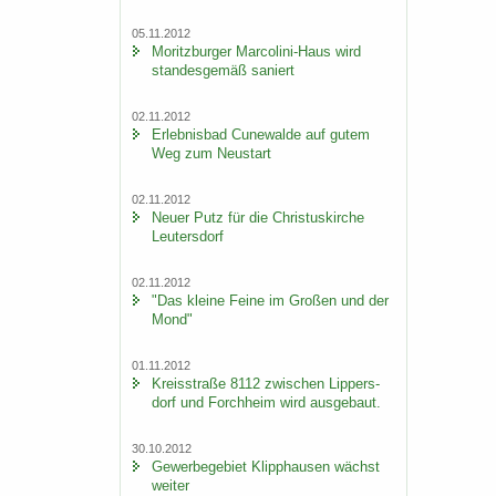
05.11.2012
Mo­ritz­bur­ger Marcolini-​Haus wird
stan­des­ge­mäß sa­niert
02.11.2012
Er­leb­nis­bad Cu­n­e­wal­de auf gutem
Weg zum Neu­start
02.11.2012
Neuer Putz für die Chris­tus­kir­che
Leu­ters­dorf
02.11.2012
"Das klei­ne Feine im Gro­ßen und der
Mond"
01.11.2012
Kreis­stra­ße 8112 zwi­schen Lip­pers­
dorf und Forch­heim wird aus­ge­baut.
30.10.2012
Ge­wer­be­ge­biet Klipp­hau­sen wächst
wei­ter