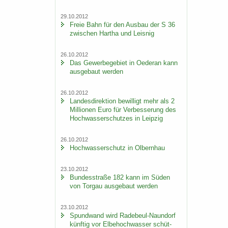
29.10.2012
Freie Bahn für den Aus­bau der S 36
zwi­schen Har­tha und Leis­nig
26.10.2012
Das Ge­wer­be­ge­biet in Oe­der­an kann
aus­ge­baut wer­den
26.10.2012
Lan­des­di­rek­ti­on be­wil­ligt mehr als 2
Mil­lio­nen Euro für Ver­bes­se­rung des
Hoch­was­ser­schut­zes in Leip­zig
26.10.2012
Hoch­was­ser­schutz in Ol­bern­hau
23.10.2012
Bun­des­stra­ße 182 kann im Süden
von Tor­gau aus­ge­baut wer­den
23.10.2012
Spund­wand wird Radebeul-​Naundorf
künf­tig vor El­be­hoch­was­ser schüt­