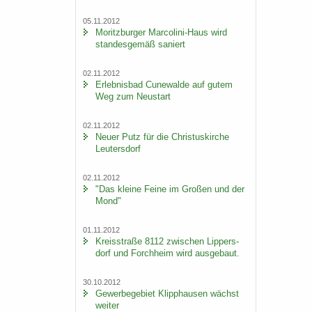
05.11.2012
Mo­ritz­bur­ger Marcolini-​Haus wird
stan­des­ge­mäß sa­niert
02.11.2012
Er­leb­nis­bad Cu­n­e­wal­de auf gutem
Weg zum Neu­start
02.11.2012
Neuer Putz für die Chris­tus­kir­che
Leu­ters­dorf
02.11.2012
"Das klei­ne Feine im Gro­ßen und der
Mond"
01.11.2012
Kreis­stra­ße 8112 zwi­schen Lip­pers­
dorf und Forch­heim wird aus­ge­baut.
30.10.2012
Ge­wer­be­ge­biet Klipp­hau­sen wächst
wei­ter