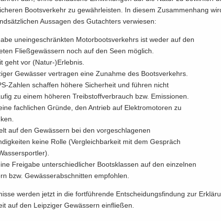
 si­che­ren Boots­ver­kehr zu ge­währ­leis­ten. In die­sem Zu­sam­men­hang wir
d­sätz­li­chen Aus­sa­gen des Gut­ach­ters ver­wie­sen:
ga­be un­ein­ge­schränk­ten Mo­tor­boots­ver­kehrs ist weder auf den
e­ten Fließ­ge­wäs­sern noch auf den Seen mög­lich.
it geht vor (Natur-​)Er­leb­nis.
zi­ger Ge­wäs­ser ver­tra­gen eine Zu­nah­me des Boots­ver­kehrs.
PS-​Zahlen schaf­fen hö­he­re Si­cher­heit und füh­ren nicht
fig zu einem hö­he­ren Treib­stoff­ver­brauch bzw. Emis­sio­nen.
eine fach­li­chen Grün­de, den An­trieb auf Elek­tro­mo­to­ren zu
­ken.
elt auf den Ge­wäs­sern bei den vor­ge­schla­ge­nen
dig­kei­ten keine Rolle (Ver­gleich­bar­keit mit dem Ge­spräch
as­ser­sport­ler).
ine Frei­ga­be un­ter­schied­li­cher Boots­klas­sen auf den ein­zel­nen
n bzw. Ge­wäs­ser­ab­schnit­ten emp­foh­len.
nis­se wer­den jetzt in die fort­füh­ren­de Ent­schei­dungs­fin­dung zur Er­klä­
keit auf den Leip­zi­ger Ge­wäs­sern ein­flie­ßen.