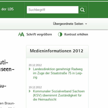
 der LDS
Übergeordnete Seiten
Schrift vergrößern
Kontrast erhöhen
Me­di­en­in­for­ma­tio­nen 2012
­ti­
20.12.2012
u­seen­
Lan­des­di­rek­ti­on ge­neh­migt Rad­weg
im Zuge der Staat­stra­ße 75 in Leip­
zig
­su­
19.12.2012
Kom­mu­na­ler So­zi­al­ver­band Sach­sen
(KSV) über­nimmt Zu­stän­dig­keit für
die Heim­auf­sicht
chen Braun­