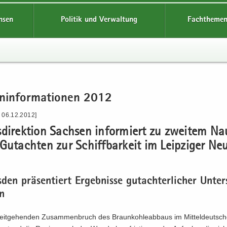
hsen
Politik und Verwaltung
Fachthemen
n­in­for­ma­tio­nen 2012
- 06.12.2012]
­di­rek­ti­on Sach­sen in­for­miert zu zwei­tem Nau
ut­ach­ten zur Schiff­bar­keit im Leip­zi­ger Ne
den prä­sen­tiert Er­geb­nis­se gut­ach­ter­li­cher Un­ter
n
it­ge­hen­den Zu­sam­men­bruch des Braun­koh­le­ab­baus im Mit­tel­deut­s