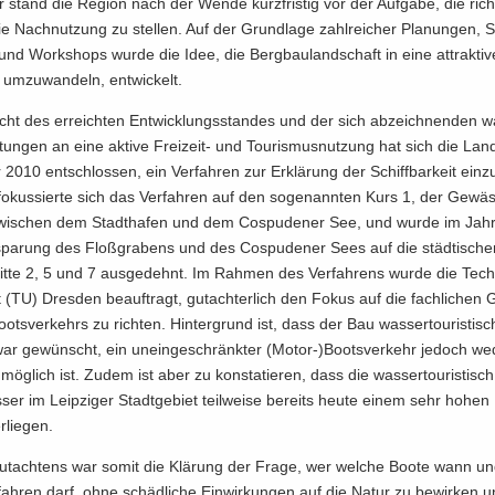
ier stand die Re­gi­on nach der Wende kurz­fris­tig vor der Auf­ga­be, die rich
e Nach­nut­zung zu stel­len. Auf der Grund­la­ge zahl­rei­cher Pla­nun­gen, St
und Work­shops wurde die Idee, die Berg­bau­land­schaft in eine at­trak­ti­v
 um­zu­wan­deln, ent­wi­ckelt.
acht des er­reich­ten Ent­wick­lungs­stan­des und der sich ab­zeich­nen­den 
tun­gen an eine ak­ti­ve Freizeit-​ und Tou­ris­mus­nut­zung hat sich die Lan­des
2010 ent­schlos­sen, ein Ver­fah­ren zur Er­klä­rung der Schiff­bar­keit ein­zu­
o­kus­sier­te sich das Ver­fah­ren auf den so­ge­nann­ten Kurs 1, der Ge­wäs­
wi­schen dem Stadt­ha­fen und dem Cos­pu­de­ner See, und wurde im Jah
spa­rung des Floß­gra­bens und des Cos­pu­de­ner Sees auf die städ­ti­sch
nit­te 2, 5 und 7 aus­ge­dehnt. Im Rah­men des Ver­fah­rens wurde die Tech­
tät (TU) Dres­den be­auf­tragt, gut­ach­ter­lich den Fokus auf die fach­li­chen 
ts­ver­kehrs zu rich­ten. Hin­ter­grund ist, dass der Bau was­ser­tou­ris­ti­sch
war ge­wünscht, ein un­ein­ge­schränk­ter (Motor-​)Boots­ver­kehr je­doch w
mög­lich ist. Zudem ist aber zu kon­sta­tie­ren, dass die was­ser­tou­ris­tisch 
ser im Leip­zi­ger Stadt­ge­biet teil­wei­se be­reits heute einem sehr hohen
­lie­gen.
ut­ach­tens war somit die Klä­rung der Frage, wer wel­che Boote wann un
ah­ren darf, ohne schäd­li­che Ein­wir­kun­gen auf die Natur zu be­wir­ken 