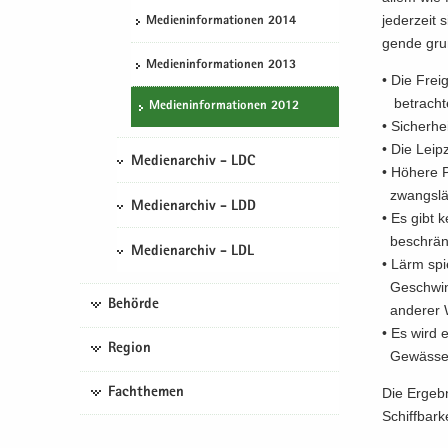
je­der­zeit
Me­di­en­in­for­ma­tio­nen 2014
gen­de grun
Me­di­en­in­for­ma­tio­nen 2013
• Die Frei­
be­trach­t
Me­di­en­in­for­ma­tio­nen 2012
• Si­cher­he
• Die Leip­
Medienarchiv - LDC
• Hö­he­re 
zwangs­läu­
Medienarchiv - LDD
• Es gibt k
be­schrän
Medienarchiv - LDL
• Lärm spi
Ge­schwin­
Behörde
an­de­rer W
• Es wird e
Region
Ge­wäs­ser
Fachthemen
Die Er­geb­
Schiff­bar­