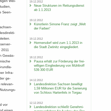
­ti­gen Wei­
19.12.2012
Neue Struk­tu­ren im Ret­tungs­dienst
u­di­en,
ab 1.1.2013
e Se­en­
19.12.2012
Künst­le­rin Si­mo­ne Franz zeigt „Welt
wach­sen­
der Far­ben“
­di­rek­ti­
lei­ten.
19.12.2012
Hor­mers­dorf wird zum 1.1.2013 in
ser­ver­
die Stadt Zwö­nitz ein­ge­glie­dert.
r 2011
en Ge­wäs­
18.12.2012
ni­sche
Pausa er­hält zur För­de­rung der frei­
wil­li­gen Ein­glie­de­rung von Mühl­troff
Grund­la­
539.300 EUR
er In­fra­
eder ge­
14.12.2012
re­le­van­
Lan­des­di­rek­ti­on Sach­sen be­wil­ligt
1,59 Mil­lio­nen EUR für die Sa­nie­rung
 Nut­zungs­
von Schloss Har­ten­fels in Tor­gau
12.12.2012
d vor
Lan­des­di­rek­ti­on schließt Ge­neh­mi­
und einen