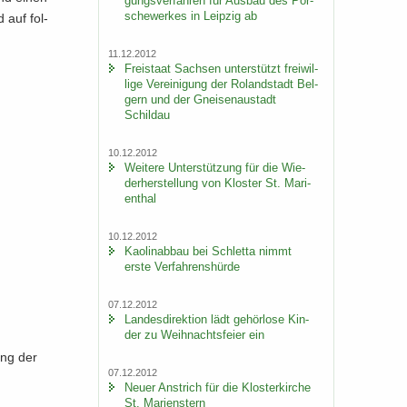
gungs­ver­fah­ren für Aus­bau des Por­
sche­wer­kes in Leip­zig ab
d auf fol­
11.12.2012
Frei­staat Sach­sen un­ter­stützt frei­wil­
li­ge Ver­ei­ni­gung der Ro­land­stadt Bel­
gern und der Gnei­sen­au­stadt
Schildau
10.12.2012
Wei­te­re Un­ter­stüt­zung für die Wie­
der­her­stel­lung von Klos­ter St. Ma­ri­
en­thal
10.12.2012
Kao­lin­ab­bau bei Schlet­ta nimmt
erste Ver­fah­rens­hür­de
07.12.2012
Lan­des­di­rek­ti­on lädt ge­hör­lo­se Kin­
der zu Weih­nachts­fei­er ein
rung der
07.12.2012
Neuer An­strich für die Klos­ter­kir­che
St. Ma­ri­enstern