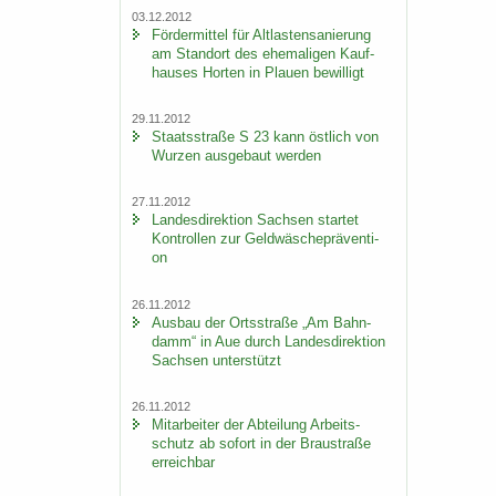
03.12.2012
För­der­mit­tel für Alt­las­ten­sa­nie­rung
am Stand­ort des ehe­ma­li­gen Kauf­
hau­ses Hor­ten in Plau­en be­wil­ligt
29.11.2012
Staats­stra­ße S 23 kann öst­lich von
Wur­zen aus­ge­baut wer­den
27.11.2012
Lan­des­di­rek­ti­on Sach­sen star­tet
Kon­trol­len zur Geld­wä­sche­prä­ven­ti­
on
26.11.2012
Aus­bau der Orts­stra­ße „Am Bahn­
damm“ in Aue durch Lan­des­di­rek­ti­on
Sach­sen un­ter­stützt
26.11.2012
Mit­ar­bei­ter der Ab­tei­lung Ar­beits­
schutz ab so­fort in der Brau­stra­ße
er­reich­bar