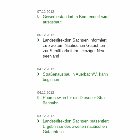
07.12.2012
Ge­wer­be­stand­ort in Bors­ten­dorf wird
aus­ge­baut
06.12.2012
Lan­des­di­rek­ti­on Sach­sen in­for­miert
zu zwei­tem Nau­ti­schen Gut­ach­ten
zur Schiff­bar­keit im Leip­zi­ger Neu­
seen­land
04.12.2012
Stra­ßen­aus­bau in Au­er­bach/V. kann
be­gin­nen
04.12.2012
Raum­ge­winn für die Dresd­ner Stra­
ßen­bahn
03.12.2012
Lan­des­di­rek­ti­on Sach­sen prä­sen­tiert
Er­geb­nis­se des zwei­ten nau­ti­schen
Gut­ach­tens