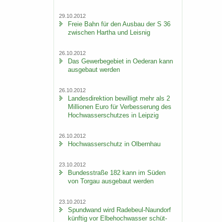
29.10.2012
Freie Bahn für den Aus­bau der S 36
zwi­schen Har­tha und Leis­nig
26.10.2012
Das Ge­wer­be­ge­biet in Oe­der­an kann
aus­ge­baut wer­den
26.10.2012
Lan­des­di­rek­ti­on be­wil­ligt mehr als 2
Mil­lio­nen Euro für Ver­bes­se­rung des
Hoch­was­ser­schut­zes in Leip­zig
26.10.2012
Hoch­was­ser­schutz in Ol­bern­hau
23.10.2012
Bun­des­stra­ße 182 kann im Süden
von Tor­gau aus­ge­baut wer­den
23.10.2012
Spund­wand wird Radebeul-​Naundorf
künf­tig vor El­be­hoch­was­ser schüt­