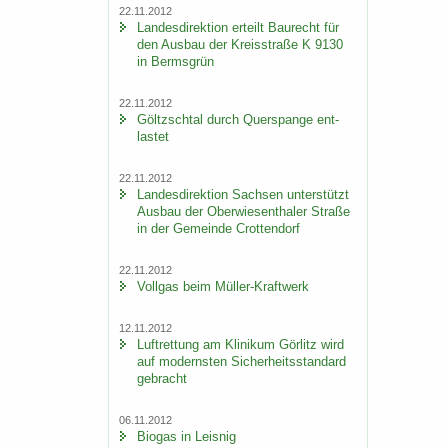
22.11.2012
Lan­des­di­rek­ti­on er­teilt Bau­recht für
den Aus­bau der Kreis­stra­ße K 9130
in Berms­grün
22.11.2012
Göltzsch­tal durch Quer­span­ge ent­
las­tet
22.11.2012
Lan­des­di­rek­ti­on Sach­sen un­ter­stützt
Aus­bau der Ober­wie­sen­tha­ler Stra­ße
in der Ge­mein­de Crot­ten­dorf
22.11.2012
Voll­gas beim Müller-​Kraftwerk
12.11.2012
Luft­ret­tung am Kli­ni­kum Gör­litz wird
auf mo­derns­ten Si­cher­heits­stan­dard
ge­bracht
06.11.2012
Bio­gas in Leis­nig