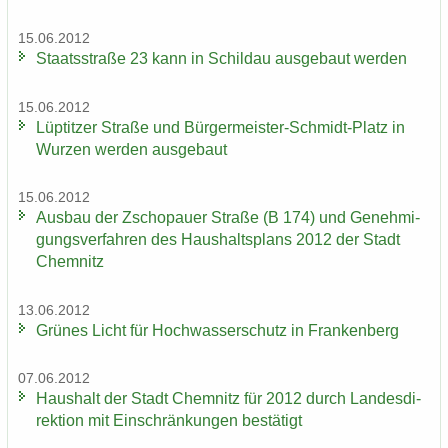
15.06.2012
Staats­stra­ße 23 kann in Schildau aus­ge­baut wer­den
15.06.2012
Lüp­tit­zer Stra­ße und Bürgermeister-​Schmidt-Platz in
Wur­zen wer­den aus­ge­baut
15.06.2012
Aus­bau der Zscho­pau­er Stra­ße (B 174) und Ge­neh­mi­
gungs­ver­fah­ren des Haus­halts­plans 2012 der Stadt
Chem­nitz
13.06.2012
Grü­nes Licht für Hoch­was­ser­schutz in Fran­ken­berg
07.06.2012
Haus­halt der Stadt Chem­nitz für 2012 durch Lan­des­di­
rek­ti­on mit Ein­schrän­kun­gen be­stä­tigt