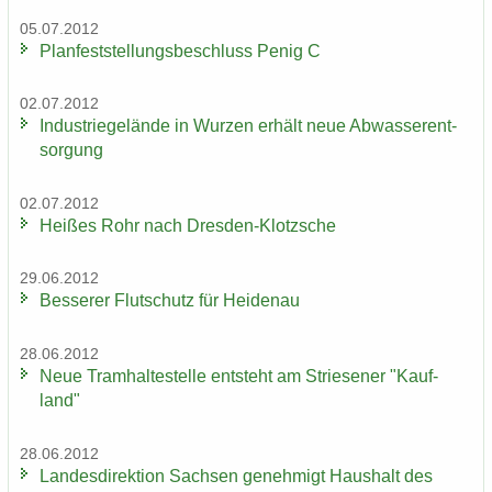
05.07.2012
Plan­fest­stel­lungs­be­schluss Penig C
02.07.2012
In­dus­trie­ge­län­de in Wur­zen er­hält neue Ab­was­ser­ent­
sor­gung
02.07.2012
Hei­ßes Rohr nach Dresden-​Klotzsche
29.06.2012
Bes­se­rer Flut­schutz für Hei­den­au
28.06.2012
Neue Tram­hal­te­stel­le ent­steht am Strie­se­ner "Kauf­
land"
28.06.2012
Lan­des­di­rek­ti­on Sach­sen ge­neh­migt Haus­halt des