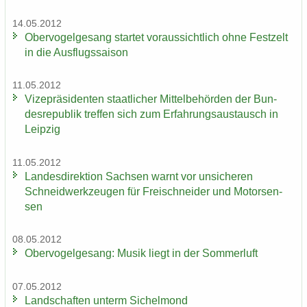
14.05.2012
Ober­vo­gel­ge­sang star­tet vor­aus­sicht­lich ohne Fest­zelt
in die Aus­flugs­sai­son
11.05.2012
Vi­ze­prä­si­den­ten staat­li­cher Mit­tel­be­hör­den der Bun­
des­re­pu­blik tref­fen sich zum Er­fah­rungs­aus­tausch in
Leip­zig
11.05.2012
Lan­des­di­rek­ti­on Sach­sen warnt vor un­si­che­ren
Schneid­werk­zeu­gen für Frei­schnei­der und Mo­tor­sen­
sen
08.05.2012
Ober­vo­gel­ge­sang: Musik liegt in der Som­mer­luft
07.05.2012
Land­schaf­ten un­term Si­chel­mond