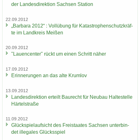
der Lan­des­di­rek­ti­on Sach­sen Sta­ti­on
22.09.2012
„Bar­ba­ra 2012“ : Voll­übung für Ka­ta­stro­phen­schutz­kräf­
te im Land­kreis Mei­ßen
20.09.2012
"Lau­en­cen­ter" rückt um einen Schritt näher
17.09.2012
Er­in­ne­run­gen an das alte Krum­lov
13.09.2012
Lan­des­di­rek­ti­on er­teilt Bau­recht für Neu­bau Hal­te­stel­le
Här­tel­stra­ße
11.09.2012
Glück­spiel­auf­sicht des Frei­staa­tes Sach­sen un­ter­bin­
det il­le­ga­les Glücks­spiel