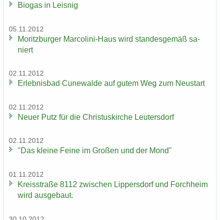
Bio­gas in Leis­nig
05.11.2012
Mo­ritz­bur­ger Marcolini-​Haus wird stan­des­ge­mäß sa­
niert
02.11.2012
Er­leb­nis­bad Cu­n­e­wal­de auf gutem Weg zum Neu­start
02.11.2012
Neuer Putz für die Chris­tus­kir­che Leu­ters­dorf
02.11.2012
"Das klei­ne Feine im Gro­ßen und der Mond"
01.11.2012
Kreis­stra­ße 8112 zwi­schen Lip­pers­dorf und Forch­heim
wird aus­ge­baut.
30.10.2012