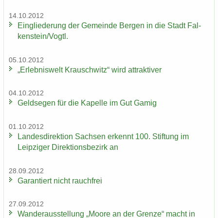
14.10.2012
Ein­glie­de­rung der Ge­mein­de Ber­gen in die Stadt Fal­
ken­stein/Vogtl.
05.10.2012
„Er­leb­nis­welt Krausch­witz“ wird at­trak­ti­ver
04.10.2012
Geld­se­gen für die Ka­pel­le im Gut Gamig
01.10.2012
Lan­des­di­rek­ti­on Sach­sen er­kennt 100. Stif­tung im
Leip­zi­ger Di­rek­ti­ons­be­zirk an
28.09.2012
Ga­ran­tiert nicht rauch­frei
27.09.2012
Wan­der­aus­stel­lung „Moore an der Gren­ze“ macht in