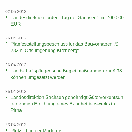
02.05.2012
Lan­des­di­rek­ti­on för­dert „Tag der Sach­sen“ mit 700.000
EUR
26.04.2012
Plan­fest­stel­lungs­be­schluss für das Bau­vor­ha­ben „S
282 n, Orts­um­ge­hung Kirch­berg“
26.04.2012
Land­schafts­pfle­ge­ri­sche Be­gleit­maß­nah­men zur A 38
kön­nen um­ge­setzt wer­den
25.04.2012
Lan­des­di­rek­ti­on Sach­sen ge­neh­migt Gü­ter­ver­kehrs­un­
ter­neh­men Er­rich­tung eines Bahn­be­triebs­werks in
Pirna
23.04.2012
Plötz­lich in der Mo­der­ne