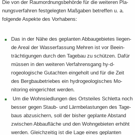
Die von der Raum­ord­nungs­be­hör­de für die wei­te­ren Pla­
nungs­ver­fah­ren fest­gelegten Maß­ga­ben be­tref­fen u. a.
fol­gen­de Aspek­te des Vor­ha­bens:
Das in der Nähe des ge­plan­ten Ab­bau­ge­bie­tes lie­gen­
de Areal der Was­ser­fassung Meh­ren ist vor Be­ein­
träch­ti­gun­gen durch den Tage­bau zu schüt­zen. Dafür
müs­sen in den wei­te­ren Ver­fah­rens­gang hy-​d­
rogeologische Gut­ach­ten ein­ge­holt und für die Zeit
des Bergbaube­triebes ein hy­dro­geo­lo­gi­sches Mo­
nitoring ein­ge­rich­tet wer­den.
Um die Wohn­sied­lun­gen des Orts­tei­les Schlet­ta noch
bes­ser gegen Staub-​ und Lärm­be­las­tun­gen des Ta­ge­
baus ab­zu­si­chern, soll der bis­her ge­plan­te Ab­stand
zwi­schen Ab­bau­flä­che und den Wohn­ge­bie­ten er­höht
wer­den. Gleich­zei­tig ist die Lage eines ge­plan­ten