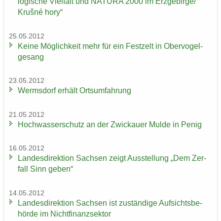
lo­gi­sche Viel­falt und NA­TU­RA 2000 im Erz­ge­bir­ge/
Krušné hory“
25.05.2012
Keine Mög­lich­keit mehr für ein Fest­zelt in Ober­vo­gel­
ge­sang
23.05.2012
Werms­dorf er­hält Orts­um­fah­rung
21.05.2012
Hoch­was­ser­schutz an der Zwi­ckau­er Mulde in Penig
16.05.2012
Lan­des­di­rek­ti­on Sach­sen zeigt Aus­stel­lung „Dem Zer­
fall Sinn geben“
14.05.2012
Lan­des­di­rek­ti­on Sach­sen ist zu­stän­di­ge Auf­sichts­be­
hör­de im Nicht­fi­nanz­sek­tor