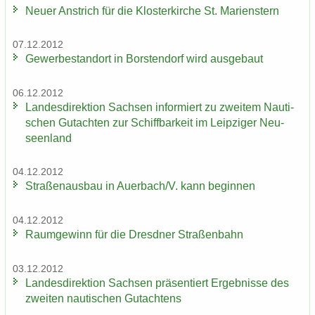
Neuer An­strich für die Klos­ter­kir­che St. Ma­ri­enstern
07.12.2012
Ge­wer­be­stand­ort in Bors­ten­dorf wird aus­ge­baut
06.12.2012
Lan­des­di­rek­ti­on Sach­sen in­for­miert zu zwei­tem Nau­ti­
schen Gut­ach­ten zur Schiff­bar­keit im Leip­zi­ger Neu­
seen­land
04.12.2012
Stra­ßen­aus­bau in Au­er­bach/V. kann be­gin­nen
04.12.2012
Raum­ge­winn für die Dresd­ner Stra­ßen­bahn
03.12.2012
Lan­des­di­rek­ti­on Sach­sen prä­sen­tiert Er­geb­nis­se des
zwei­ten nau­ti­schen Gut­ach­tens