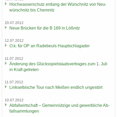
Hoch­was­ser­schutz ent­lang der Wür­schnitz von Neu­
wür­schnitz bis Chem­nitz
20.07.2012
Neue Brü­cken für die B 169 in Löß­nitz
12.07.2012
O.k. für OP an Ra­de­beuls Haupt­schlag­ader
11.07.2012
Än­de­rung des Glücks­spiel­staats­ver­tra­ges zum 1. Juli
in Kraft ge­tre­ten
11.07.2012
Linksel­bi­sche Tour nach Mei­ßen end­lich un­ge­stört
10.07.2012
Ab­fall­wirt­schaft – Ge­mein­nüt­zi­ge und ge­werb­li­che Ab­
fall­samm­lun­gen