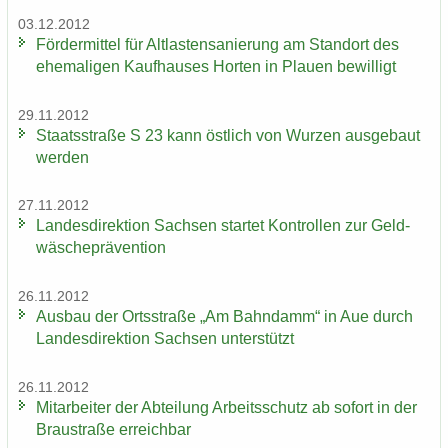
03.12.2012
För­der­mit­tel für Alt­las­ten­sa­nie­rung am Stand­ort des
ehe­ma­li­gen Kauf­hau­ses Hor­ten in Plau­en be­wil­ligt
29.11.2012
Staats­stra­ße S 23 kann öst­lich von Wur­zen aus­ge­baut
wer­den
27.11.2012
Lan­des­di­rek­ti­on Sach­sen star­tet Kon­trol­len zur Geld­
wä­sche­prä­ven­ti­on
26.11.2012
Aus­bau der Orts­stra­ße „Am Bahn­damm“ in Aue durch
Lan­des­di­rek­ti­on Sach­sen un­ter­stützt
26.11.2012
Mit­ar­bei­ter der Ab­tei­lung Ar­beits­schutz ab so­fort in der
Brau­stra­ße er­reich­bar