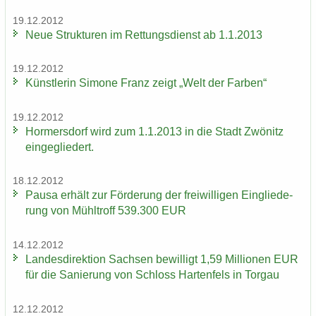
19.12.2012
Neue Struk­tu­ren im Ret­tungs­dienst ab 1.1.2013
19.12.2012
Künst­le­rin Si­mo­ne Franz zeigt „Welt der Far­ben“
19.12.2012
Hor­mers­dorf wird zum 1.1.2013 in die Stadt Zwö­nitz
ein­ge­glie­dert.
18.12.2012
Pausa er­hält zur För­de­rung der frei­wil­li­gen Ein­glie­de­
rung von Mühl­troff 539.300 EUR
14.12.2012
Lan­des­di­rek­ti­on Sach­sen be­wil­ligt 1,59 Mil­lio­nen EUR
für die Sa­nie­rung von Schloss Har­ten­fels in Tor­gau
12.12.2012