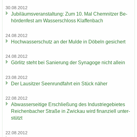
30.08.2012
Ju­bi­lä­ums­ver­an­stal­tung: Zum 10. Mal Chem­nit­zer Be­
hör­den­fest am Was­ser­schloss Klaf­fen­bach
24.08.2012
Hoch­was­ser­schutz an der Mulde in Dö­beln ge­si­chert
24.08.2012
Gör­litz steht bei Sa­nie­rung der Syn­ago­ge nicht al­lein
23.08.2012
Der Lau­sit­zer Seen­rund­fahrt ein Stück näher
22.08.2012
Ab­was­ser­sei­ti­ge Er­schlie­ßung des In­dus­trie­ge­bie­tes
Rei­chen­ba­cher Stra­ße in Zwi­ckau wird fi­nan­zi­ell un­ter­
stützt
22.08.2012