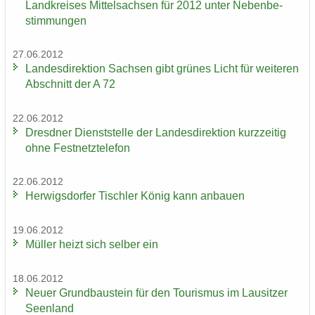
Land­krei­ses Mit­tel­sach­sen für 2012 unter Ne­ben­be­
stim­mun­gen
27.06.2012
Lan­des­di­rek­ti­on Sach­sen gibt grü­nes Licht für wei­te­ren
Ab­schnitt der A 72
22.06.2012
Dresd­ner Dienst­stel­le der Lan­des­di­rek­ti­on kurz­zei­tig
ohne Fest­netz­te­le­fon
22.06.2012
Her­wigs­dor­fer Tisch­ler König kann an­bau­en
19.06.2012
Mül­ler heizt sich sel­ber ein
18.06.2012
Neuer Grund­bau­stein für den Tou­ris­mus im Lau­sit­zer
Se­en­land