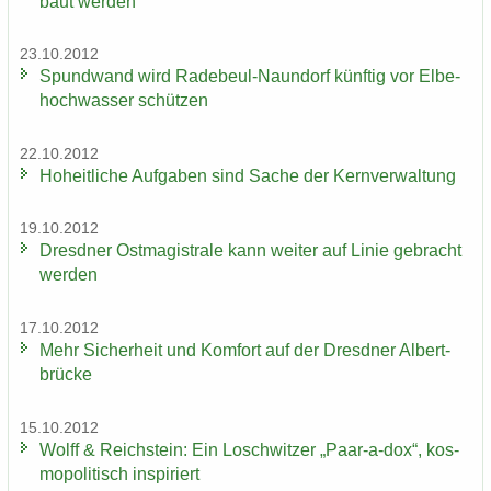
baut wer­den
23.10.2012
Spund­wand wird Radebeul-​Naundorf künf­tig vor El­be­
hoch­was­ser schüt­zen
22.10.2012
Ho­heit­li­che Auf­ga­ben sind Sache der Kern­ver­wal­tung
19.10.2012
Dresd­ner Ost­ma­gis­tra­le kann wei­ter auf Linie ge­bracht
wer­den
17.10.2012
Mehr Si­cher­heit und Kom­fort auf der Dresd­ner Al­bert­
brü­cke
15.10.2012
Wolff & Reichs­tein: Ein Losch­wit­zer „Paar-​a-dox“, kos­
mo­po­li­tisch in­spi­riert