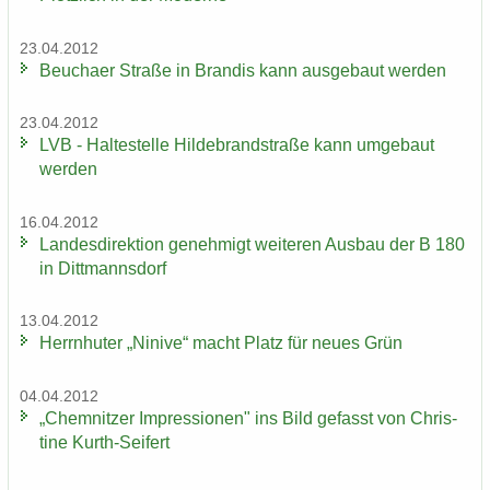
23.04.2012
Beu­cha­er Stra­ße in Bran­dis kann aus­ge­baut wer­den
23.04.2012
LVB - Hal­te­stel­le Hil­de­brand­stra­ße kann um­ge­baut
wer­den
16.04.2012
Lan­des­di­rek­ti­on ge­neh­migt wei­te­ren Aus­bau der B 180
in Ditt­manns­dorf
13.04.2012
Herrn­hu­ter „Ni­ni­ve“ macht Platz für neues Grün
04.04.2012
„Chem­nit­zer Im­pres­sio­nen" ins Bild ge­fasst von Chris­
ti­ne Kurth-​Seifert