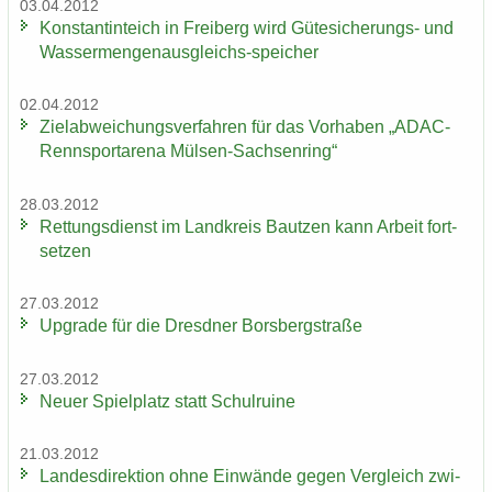
03.04.2012
Kon­stan­tin­teich in Frei­berg wird Gütesicherungs-​ und
Wassermengenausgleichs-​speicher
02.04.2012
Ziel­ab­wei­chungs­ver­fah­ren für das Vor­ha­ben „ADAC-​
Rennsportarena Mülsen-​Sachsenring“
28.03.2012
Ret­tungs­dienst im Land­kreis Baut­zen kann Ar­beit fort­
set­zen
27.03.2012
Up­grade für die Dresd­ner Borsberg­stra­ße
27.03.2012
Neuer Spiel­platz statt Schul­rui­ne
21.03.2012
Lan­des­di­rek­ti­on ohne Ein­wän­de gegen Ver­gleich zwi­