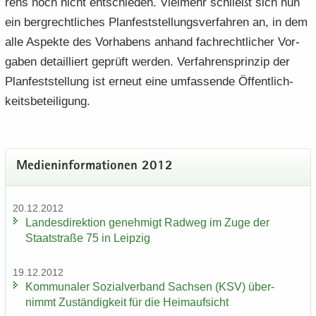
rens noch nicht ent­schie­den. Viel­mehr schließt sich nun
ein berg­recht­li­ches Plan­fest­stel­lungs­ver­fah­ren an, in dem
alle Aspek­te des Vor­ha­bens an­hand fach­recht­li­cher Vor­
ga­ben de­tail­liert ge­prüft wer­den. Ver­fah­rens­prin­zip der
Plan­feststellung ist er­neut eine um­fas­sen­de Öf­fent­lich­
keits­be­tei­li­gung.
Me­di­en­in­for­ma­tio­nen 2012
20.12.2012
Lan­des­di­rek­ti­on ge­neh­migt Rad­weg im Zuge der
Staat­stra­ße 75 in Leip­zig
19.12.2012
Kom­mu­na­ler So­zi­al­ver­band Sach­sen (KSV) über­
nimmt Zu­stän­dig­keit für die Heim­auf­sicht