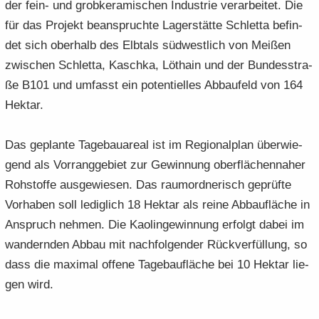
der fein- und grob­ke­ra­mi­schen In­dus­trie ver­arbeitet. Die
für das Pro­jekt be­an­spruch­te La­ger­stät­te Schlet­ta be­fin­
det sich ober­halb des Elb­tals süd­west­lich von Mei­ßen
zwi­schen Schlet­ta, Kasch­ka, Lö­t­hain und der Bun­des­stra­
ße B101 und um­fasst ein po­ten­ti­el­les Ab­bau­feld von 164
Hekt­ar.
Das ge­plan­te Ta­ge­bau­are­al ist im Re­gio­nal­plan über­wie­
gend als Vorrangge­biet zur Ge­win­nung ober­flä­chen­na­her
Roh­stof­fe aus­ge­wie­sen. Das raumord­nerisch ge­prüf­te
Vor­ha­ben soll le­dig­lich 18 Hekt­ar als reine Ab­bau­flä­che in
An­spruch neh­men. Die Kao­lin­ge­win­nung er­folgt dabei im
wan­dern­den Abbau mit nach­fol­gen­der Rück­ver­fül­lung, so
dass die ma­xi­mal of­fe­ne Tagebauflä­che bei 10 Hekt­ar lie­
gen wird.