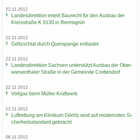
22.11.2012
Lan­des­di­rek­ti­on er­teilt Bau­recht für den Aus­bau der
Kreis­stra­ße K 9130 in Berms­grün
22.11.2012
Göltzsch­tal durch Quer­span­ge ent­las­tet
22.11.2012
Lan­des­di­rek­ti­on Sach­sen un­ter­stützt Aus­bau der Ober­
wie­sen­tha­ler Stra­ße in der Ge­mein­de Crot­ten­dorf
22.11.2012
Voll­gas beim Müller-​Kraftwerk
12.11.2012
Luft­ret­tung am Kli­ni­kum Gör­litz wird auf mo­derns­ten Si­
cher­heits­stan­dard ge­bracht
06.11.2012