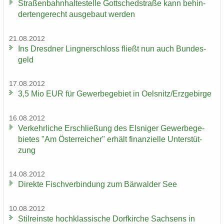
Stra­ßen­bahn­hal­te­stel­le Gott­sched­stra­ße kann be­hin­
der­ten­ge­recht aus­ge­baut wer­den
21.08.2012
Ins Dresd­ner Ling­ner­schloss fließt nun auch Bun­des­
geld
17.08.2012
3,5 Mio EUR für Ge­wer­be­ge­biet in Oels­nitz/Erz­ge­bir­ge
16.08.2012
Ver­kehr­li­che Er­schlie­ßung des Els­ni­ger Ge­wer­be­ge­
bie­tes "Am Ös­ter­rei­cher" er­hält fi­nan­zi­el­le Un­ter­stüt­
zung
14.08.2012
Di­rek­te Fisch­ver­bin­dung zum Bär­wal­der See
10.08.2012
Stil­reins­te hoch­klas­si­sche Dorf­kir­che Sach­sens in