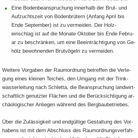
Eine Bo­den­be­an­spru­chung in­ner­halb der Brut- und
Auf­zuchts­zeit von Bodenbrü­tern (An­fang April bis
Ende Sep­tem­ber) ist zu ver­mei­den. Der Holz­
einschlag ist auf die Mo­nate Ok­to­ber bis Ende Fe­bru­
ar zu be­schrän­ken, um eine Be­ein­träch­ti­gung von Ge­
hölz be­woh­nen­den Brut­vö­geln zu ver­mei­den.
Wei­te­re Vor­ga­ben der Raum­ord­nung be­tref­fen die Ver­le­
gung eines klei­nen Tei­ches, den Um­gang mit der Trink­
was­ser­lei­tung nach Schlet­ta, die Be­an­spru­chung landwirt­
schaftlich ge­nutz­ter Flä­chen und die Be­rück­sich­ti­gung ar­
chäo­lo­gi­scher An­lie­gen wäh­rend des Berg­bau­be­trie­bes.
Über die Zu­läs­sig­keit und end­gül­ti­ge Ge­stal­tung des Vor­
ha­bens ist mit dem Ab­schluss des Raum­ord­nungs­ver­fah­