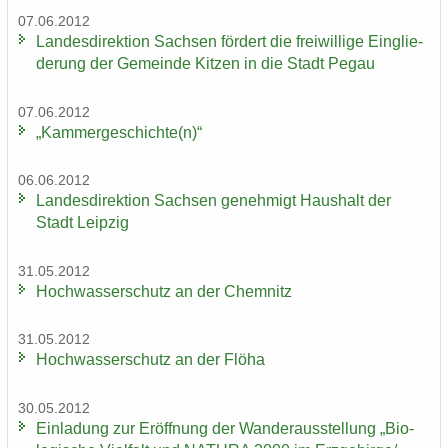
07.06.2012
Lan­des­di­rek­ti­on Sach­sen för­dert die frei­wil­li­ge Ein­glie­
de­rung der Ge­mein­de Kit­zen in die Stadt Pegau
07.06.2012
„Kam­mer­ge­schich­te(n)“
06.06.2012
Lan­des­di­rek­ti­on Sach­sen ge­neh­migt Haus­halt der
Stadt Leip­zig
31.05.2012
Hoch­was­ser­schutz an der Chem­nitz
31.05.2012
Hoch­was­ser­schutz an der Flöha
30.05.2012
Ein­la­dung zur Er­öff­nung der Wan­der­aus­stel­lung „Bio­