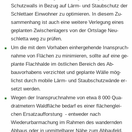
Schutz­walls in Bezug auf Lärm- und Staub­schutz der
Schlet­ta­er Ein­wohner zu op­ti­mie­ren. In die­sem Zu­
sam­men­hang ist auch eine wei­te­re Ver­le­gung ei­nes
ge­plan­ten Zwi­schen­la­gers von der Orts­la­ge Neu­
schlet­ta weg zu prü­fen.
Um die mit dem Vor­ha­ben ein­her­ge­hen­de In­an­spruch­
nah­me von Flä­chen zu mini­mieren, soll­te auf eine ge­
plan­te Flach­hal­de im öst­li­chen Be­reich des Ab­
bauvorhabens ver­zich­tet und ge­plan­te Wälle mög­
lichst durch mo­bi­le Lärm- und Staub­schutz­wän­de er­
setzt wer­den.
Wegen der In­an­spruch­nah­me von etwa 8 000 Qua­
drat­me­tern Wald­flä­che be­darf es einer flä­chen­glei­
chen Er­satz­auf­fors­tung - ent­we­der nach
Wiederurbar­machung im Rah­men des wan­dern­den
Ab­baus oder in un­mit­tel­ba­rer Nähe zum Ab­bau­feld.