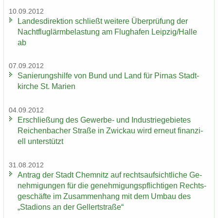
10.09.2012
Lan­des­di­rek­ti­on schließt wei­te­re Über­prü­fung der
Nacht­flug­lärm­be­las­tung am Flug­ha­fen Leip­zig/Halle
ab
07.09.2012
Sa­nie­rungs­hil­fe von Bund und Land für Pirnas Stadt­
kir­che St. Ma­ri­en
04.09.2012
Er­schlie­ßung des Gewerbe-​ und In­dus­trie­ge­bie­tes
Rei­chen­ba­cher Stra­ße in Zwi­ckau wird er­neut fi­nan­zi­
ell un­ter­stützt
31.08.2012
An­trag der Stadt Chem­nitz auf rechts­auf­sicht­li­che Ge­
neh­mi­gun­gen für die ge­neh­mi­gungs­pflich­ti­gen Rechts­
ge­schäf­te im Zu­sam­men­hang mit dem Umbau des
„Sta­di­ons an der Gel­lert­stra­ße“