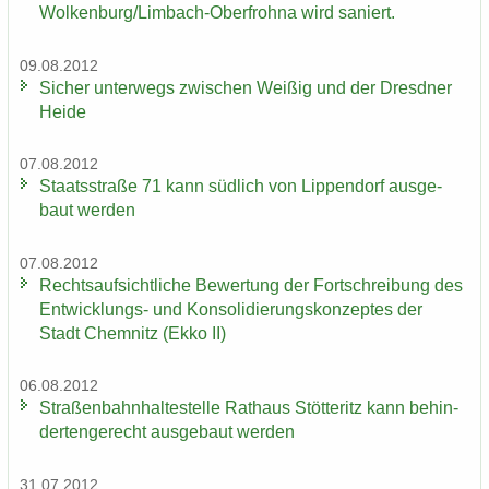
Wol­ken­burg/Limbach-​Oberfrohna wird sa­niert.
09.08.2012
Si­cher un­ter­wegs zwi­schen Wei­ßig und der Dresd­ner
Heide
07.08.2012
Staats­stra­ße 71 kann süd­lich von Lip­pen­dorf aus­ge­
baut wer­den
07.08.2012
Rechts­auf­sicht­li­che Be­wer­tung der Fort­schrei­bung des
Entwicklungs-​ und Kon­so­li­die­rungs­kon­zep­tes der
Stadt Chem­nitz (Ekko II)
06.08.2012
Stra­ßen­bahn­hal­te­stel­le Rat­haus Stöt­teritz kann be­hin­
der­ten­ge­recht aus­ge­baut wer­den
31.07.2012