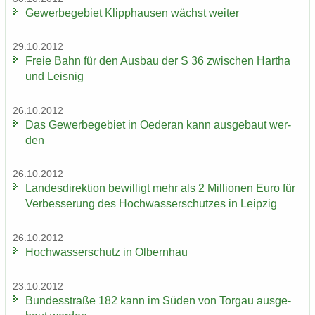
Ge­wer­be­ge­biet Klipp­hau­sen wächst wei­ter
29.10.2012
Freie Bahn für den Aus­bau der S 36 zwi­schen Har­tha
und Leis­nig
26.10.2012
Das Ge­wer­be­ge­biet in Oe­der­an kann aus­ge­baut wer­
den
26.10.2012
Lan­des­di­rek­ti­on be­wil­ligt mehr als 2 Mil­lio­nen Euro für
Ver­bes­se­rung des Hoch­was­ser­schut­zes in Leip­zig
26.10.2012
Hoch­was­ser­schutz in Ol­bern­hau
23.10.2012
Bun­des­stra­ße 182 kann im Süden von Tor­gau aus­ge­