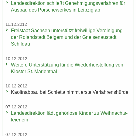
Lan­des­di­rek­ti­on schließt Ge­neh­mi­gungs­ver­fah­ren für
Aus­bau des Por­sche­wer­kes in Leip­zig ab
11.12.2012
Frei­staat Sach­sen un­ter­stützt frei­wil­li­ge Ver­ei­ni­gung
der Ro­land­stadt Bel­gern und der Gnei­sen­au­stadt
Schildau
10.12.2012
Wei­te­re Un­ter­stüt­zung für die Wie­der­her­stel­lung von
Klos­ter St. Ma­ri­en­thal
10.12.2012
Kao­lin­ab­bau bei Schlet­ta nimmt erste Ver­fah­rens­hür­de
07.12.2012
Lan­des­di­rek­ti­on lädt ge­hör­lo­se Kin­der zu Weih­nachts­
fei­er ein
07.12.2012