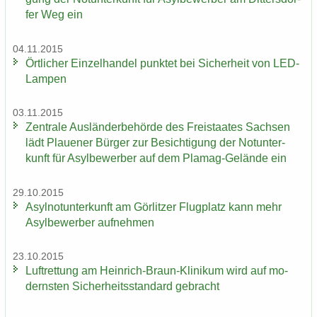
fer Weg ein
04.11.2015
Ört­li­cher Ein­zel­han­del punk­tet bei Si­cher­heit von LED-​
Lampen
03.11.2015
Zen­tra­le Aus­län­der­be­hör­de des Frei­staa­tes Sach­sen
lädt Plaue­ner Bür­ger zur Be­sich­ti­gung der Not­un­ter­
kunft für Asyl­be­wer­ber auf dem Plamag-​Gelände ein
29.10.2015
Asyl­not­un­ter­kunft am Gör­lit­zer Flug­platz kann mehr
Asyl­be­wer­ber auf­neh­men
23.10.2015
Luft­ret­tung am Heinrich-​Braun-Klinikum wird auf mo­
derns­ten Si­cher­heits­stan­dard ge­bracht