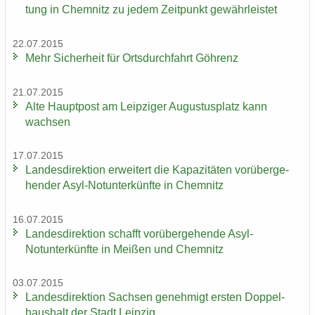
tung in Chem­nitz zu jedem Zeit­punkt ge­währ­leis­tet
22.07.2015
Mehr Si­cher­heit für Orts­durch­fahrt Göh­renz
21.07.2015
Alte Haupt­post am Leip­zi­ger Au­gus­tus­platz kann
wach­sen
17.07.2015
Lan­des­di­rek­ti­on er­wei­tert die Ka­pa­zi­tä­ten vor­über­ge­
hen­der Asyl-​Notunter­künfte in Chem­nitz
16.07.2015
Lan­des­di­rek­ti­on schafft vor­über­ge­hen­de Asyl-​
Notunter­künfte in Mei­ßen und Chem­nitz
03.07.2015
Lan­des­di­rek­ti­on Sach­sen ge­neh­migt ers­ten Dop­pel­
haus­halt der Stadt Leip­zig