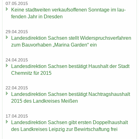
07.05.2015
Keine stadt­wei­ten ver­kaufs­of­fe­nen Sonn­ta­ge im lau­
fen­den Jahr in Dres­den
29.04.2015
Lan­des­di­rek­ti­on Sach­sen stellt Wi­der­spruchs­ver­fah­ren
zum Bau­vor­ha­ben „Ma­ri­na Gar­den“ ein
24.04.2015
Lan­des­di­rek­ti­on Sach­sen be­stä­tigt Haus­halt der Stadt
Chem­nitz für 2015
22.04.2015
Lan­des­di­rek­ti­on Sach­sen be­stä­tigt Nach­trags­haus­halt
2015 des Land­krei­ses Mei­ßen
17.04.2015
Lan­des­di­rek­ti­on Sach­sen gibt ers­ten Dop­pel­haus­halt
des Land­krei­ses Leip­zig zur Be­wirt­schaf­tung frei