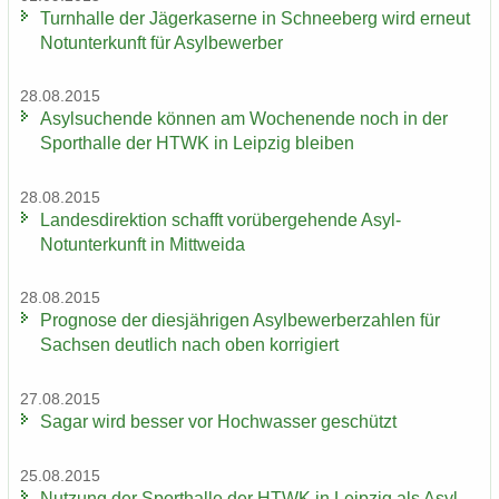
Turn­hal­le der Jä­ger­ka­ser­ne in Schnee­berg wird er­neut
Not­un­ter­kunft für Asyl­be­wer­ber
28.08.2015
Asyl­su­chen­de kön­nen am Wo­chen­en­de noch in der
Sport­hal­le der HTWK in Leip­zig blei­ben
28.08.2015
Lan­des­di­rek­ti­on schafft vor­über­ge­hen­de Asyl-​
Notunterkunft in Mitt­wei­da
28.08.2015
Pro­gno­se der dies­jäh­ri­gen Asyl­be­wer­ber­zah­len für
Sach­sen deut­lich nach oben kor­ri­giert
27.08.2015
Sagar wird bes­ser vor Hoch­was­ser ge­schützt
25.08.2015
Nut­zung der Sport­hal­le der HTWK in Leip­zig als Asyl­