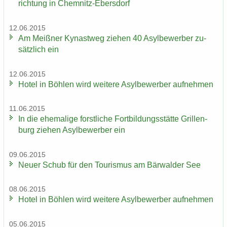
rich­tung in Chemnitz-​Ebersdorf
12.06.2015
Am Meiß­ner Ky­nast­weg zie­hen 40 Asyl­be­wer­ber zu­
sätz­lich ein
12.06.2015
Hotel in Böh­len wird wei­te­re Asyl­be­wer­ber auf­neh­men
11.06.2015
In die ehe­ma­li­ge forst­li­che Fort­bil­dungs­stät­te Gril­len­
burg zie­hen Asyl­be­wer­ber ein
09.06.2015
Neuer Schub für den Tou­ris­mus am Bär­wal­der See
08.06.2015
Hotel in Böh­len wird wei­te­re Asyl­be­wer­ber auf­neh­men
05.06.2015