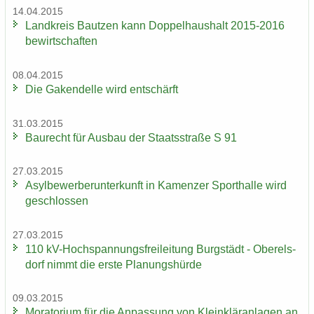
14.04.2015
Land­kreis Baut­zen kann Dop­pel­haus­halt 2015-2016
be­wirt­schaf­ten
08.04.2015
Die Ga­ken­del­le wird ent­schärft
31.03.2015
Bau­recht für Aus­bau der Staats­stra­ße S 91
27.03.2015
Asyl­be­wer­ber­un­ter­kunft in Ka­men­zer Sport­hal­le wird
ge­schlos­sen
27.03.2015
110 kV-​Hochspannungsfreileitung Burg­städt - Ober­els­
dorf nimmt die erste Pla­nungs­hür­de
09.03.2015
Mo­ra­to­ri­um für die An­pas­sung von Klein­klär­an­la­gen an