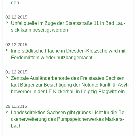
den
02.12.2015
Un­fall­quel­le im Zuge der Staats­stra­ße 11 in Bad Lau­
sick kann be­sei­tigt wer­den
02.12.2015
In­ner­städ­ti­sche Flä­che in Dresden-​Klotzsche wird mit
För­der­mit­teln wie­der nutz­bar ge­macht
01.12.2015
Zen­tra­le Aus­län­der­be­hör­de des Frei­staa­tes Sach­sen
lädt Bür­ger zur Be­sich­ti­gung der Not­un­ter­kunft für Asyl­
be­wer­ber in der LE Ki­cker­hall in Leipzig-​Plagwitz ein
25.11.2015
Lan­des­di­rek­ti­on Sach­sen gibt grü­nes Licht für die Be­
cken­er­wei­te­rung des Pump­spei­cher­wer­kes Mar­kers­
bach