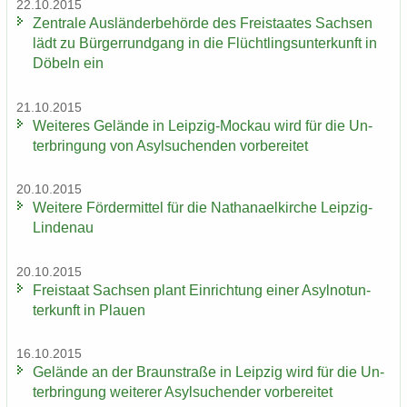
22.10.2015
Zen­tra­le Aus­län­der­be­hör­de des Frei­staa­tes Sach­sen
lädt zu Bür­ger­rund­gang in die Flücht­lings­un­ter­kunft in
Dö­beln ein
21.10.2015
Wei­te­res Ge­län­de in Leipzig-​Mockau wird für die Un­
ter­brin­gung von Asyl­su­chen­den vor­be­rei­tet
20.10.2015
Wei­te­re För­der­mit­tel für die Na­tha­nael­kir­che Leipzig-​
Lindenau
20.10.2015
Frei­staat Sach­sen plant Ein­rich­tung einer Asyl­not­un­
ter­kunft in Plau­en
16.10.2015
Ge­län­de an der Braun­stra­ße in Leip­zig wird für die Un­
ter­brin­gung wei­te­rer Asyl­su­chen­der vor­be­rei­tet