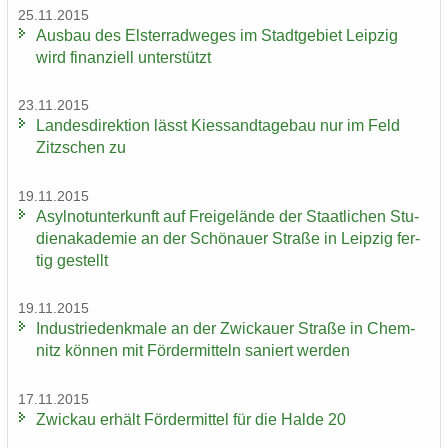
25.11.2015
Aus­bau des Els­ter­rad­we­ges im Stadt­ge­biet Leip­zig
wird fi­nan­zi­ell un­ter­stützt
23.11.2015
Lan­des­di­rek­ti­on lässt Kies­sand­ta­ge­bau nur im Feld
Zitz­schen zu
19.11.2015
Asyl­not­un­ter­kunft auf Frei­ge­län­de der Staat­li­chen Stu­
di­en­aka­de­mie an der Schö­nau­er Stra­ße in Leip­zig fer­
tig ge­stellt
19.11.2015
In­dus­trie­denk­ma­le an der Zwi­ckau­er Stra­ße in Chem­
nitz kön­nen mit För­der­mit­teln sa­niert wer­den
17.11.2015
Zwi­ckau er­hält För­der­mit­tel für die Halde 20