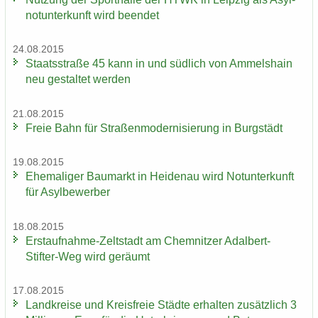
not­un­ter­kunft wird be­en­det
24.08.2015
Staats­stra­ße 45 kann in und süd­lich von Am­mels­hain
neu ge­stal­tet wer­den
21.08.2015
Freie Bahn für Stra­ßen­mo­der­ni­sie­rung in Burg­städt
19.08.2015
Ehe­ma­li­ger Bau­markt in Hei­den­au wird Not­un­ter­kunft
für Asyl­be­wer­ber
18.08.2015
Erstaufnahme-​Zeltstadt am Chem­nit­zer Adalbert-​
Stifter-Weg wird ge­räumt
17.08.2015
Land­krei­se und Kreis­freie Städ­te er­hal­ten zu­sätz­lich 3