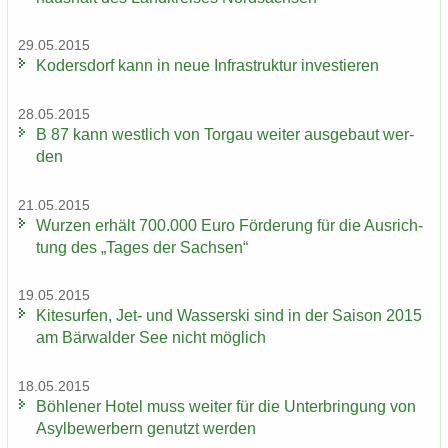
29.05.2015
Ko­ders­dorf kann in neue In­fra­struk­tur in­ves­tie­ren
28.05.2015
B 87 kann west­lich von Tor­gau wei­ter aus­ge­baut wer­
den
21.05.2015
Wur­zen er­hält 700.000 Euro För­de­rung für die Aus­rich­
tung des „Tages der Sach­sen“
19.05.2015
Ki­te­sur­fen, Jet- und Was­ser­ski sind in der Sai­son 2015
am Bär­wal­der See nicht mög­lich
18.05.2015
Böh­le­ner Hotel muss wei­ter für die Un­ter­brin­gung von
Asyl­be­wer­bern ge­nutzt wer­den