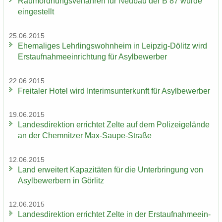
Raum­ord­nungs­ver­fah­ren für Neu­bau der B 87 wurde
ein­ge­stellt
25.06.2015
Ehe­ma­li­ges Lehr­lings­wohn­heim in Leipzig-​Dölitz wird
Erst­auf­nah­me­ein­rich­tung für Asyl­be­wer­ber
22.06.2015
Frei­ta­ler Hotel wird In­te­rims­un­ter­kunft für Asyl­be­wer­ber
19.06.2015
Lan­des­di­rek­ti­on er­rich­tet Zelte auf dem Po­li­zei­ge­län­de
an der Chem­nit­zer Max-​Saupe-Straße
12.06.2015
Land er­wei­tert Ka­pa­zi­tä­ten für die Un­ter­brin­gung von
Asyl­be­wer­bern in Gör­litz
12.06.2015
Lan­des­di­rek­ti­on er­rich­tet Zelte in der Erst­auf­nah­me­ein­