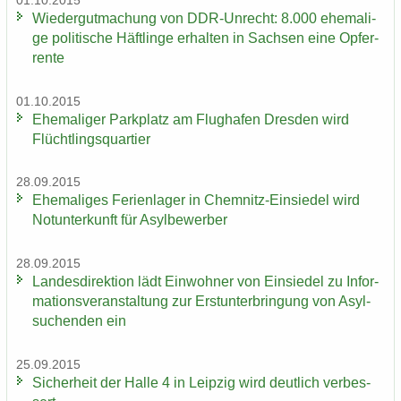
01.10.2015
Wie­der­gut­ma­chung von DDR-​Unrecht: 8.000 ehe­ma­li­
ge po­li­ti­sche Häft­lin­ge er­hal­ten in Sach­sen eine Op­fer­
ren­te
01.10.2015
Ehe­ma­li­ger Park­platz am Flug­ha­fen Dres­den wird
Flücht­lings­quar­tier
28.09.2015
Ehe­ma­li­ges Fe­ri­en­la­ger in Chemnitz-​Einsiedel wird
Not­un­ter­kunft für Asyl­be­wer­ber
28.09.2015
Lan­des­di­rek­ti­on lädt Ein­woh­ner von Ein­sie­del zu In­for­
ma­ti­ons­ver­an­stal­tung zur Erst­un­ter­brin­gung von Asyl­
su­chen­den ein
25.09.2015
Si­cher­heit der Halle 4 in Leip­zig wird deut­lich ver­bes­