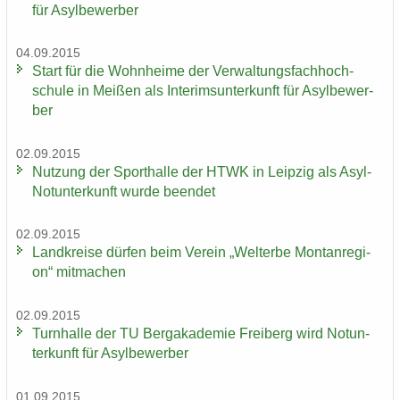
für Asyl­be­wer­ber
04.09.2015
Start für die Wohn­hei­me der Ver­wal­tungs­fach­hoch­
schu­le in Mei­ßen als In­te­rims­un­ter­kunft für Asyl­be­wer­
ber
02.09.2015
Nut­zung der Sport­hal­le der HTWK in Leip­zig als Asyl-​
Notunterkunft wurde be­en­det
02.09.2015
Land­krei­se dür­fen beim Ver­ein „Welt­erbe Mon­tan­re­gi­
on“ mit­ma­chen
02.09.2015
Turn­hal­le der TU Berg­aka­de­mie Frei­berg wird Not­un­
ter­kunft für Asyl­be­wer­ber
01.09.2015