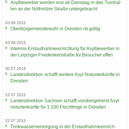
Asyl­be­wer­ber wer­den erst ab Diens­tag in den Turn­hal­
len an der Nö­th­nit­zer Stra­ße un­ter­ge­bracht
03.08.2015
Ober­bür­ger­meis­ter­wahl in Dres­den ist gül­tig
03.08.2015
Interims-​Erstaufnahmeeinrichtung für Asyl­be­wer­ber in
der Leip­zi­ger Frie­de­ri­ken­stra­ße für Be­su­cher offen
30.07.2015
Lan­des­di­rek­ti­on schafft wei­te­re Asyl-​Notunterkünfte in
Dres­den
23.07.2015
Lan­des­di­rek­ti­on Sach­sen schafft vor­über­ge­hend Asyl­
not­un­ter­künf­te für 1.100 Flücht­lin­ge in Dres­den
22.07.2015
Trink­was­ser­ver­sor­gung in der Erst­auf­nah­me­ein­rich­