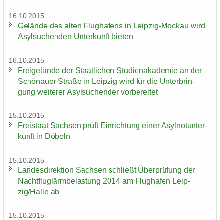
16.10.2015
Ge­län­de des alten Flug­ha­fens in Leipzig-​Mockau wird
Asyl­su­chen­den Un­ter­kunft bie­ten
16.10.2015
Frei­ge­län­de der Staat­li­chen Stu­di­en­aka­de­mie an der
Schö­nau­er Stra­ße in Leip­zig wird für die Un­ter­brin­
gung wei­te­rer Asyl­su­chen­der vor­be­rei­tet
15.10.2015
Frei­staat Sach­sen prüft Ein­rich­tung einer Asyl­not­un­ter­
kunft in Dö­beln
15.10.2015
Lan­des­di­rek­ti­on Sach­sen schließt Über­prü­fung der
Nacht­flug­lärm­be­las­tung 2014 am Flug­ha­fen Leip­
zig/Halle ab
15.10.2015