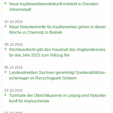
Neue Asyl­be­wer­ber­un­ter­kunft ent­steht in Dresden-​
Johannstadt
07.10.2015
Neue Not­un­ter­künf­te für Asyl­be­wer­ber gehen in die­ser
Woche in Chem­nitz in Be­trieb
05.10.2015
Rechts­auf­sicht gibt den Haus­halt des Vogt­land­krei­ses
für das Jahr 2015 zum Voll­zug frei
05.10.2015
Lan­des­di­rek­ti­on Sach­sen ge­neh­migt Son­der­ab­fall­zwi­
schen­la­ger im Re­cy­cling­park Grö­bern
02.10.2015
Turn­hal­le der Ol­bricht­ka­ser­ne in Leip­zig wird Not­un­ter­
kunft für Asyl­su­chen­de