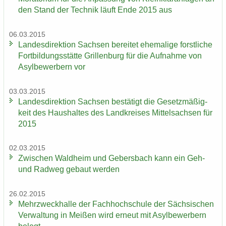
den Stand der Tech­nik läuft Ende 2015 aus
06.03.2015
Lan­des­di­rek­ti­on Sach­sen be­rei­tet ehe­ma­li­ge forst­li­che
Fort­bil­dungs­stät­te Gril­len­burg für die Auf­nah­me von
Asyl­be­wer­bern vor
03.03.2015
Lan­des­di­rek­ti­on Sach­sen be­stä­tigt die Ge­setz­mä­ßig­
keit des Haus­hal­tes des Land­krei­ses Mit­tel­sach­sen für
2015
02.03.2015
Zwi­schen Wald­heim und Ge­bers­bach kann ein Geh-
und Rad­weg ge­baut wer­den
26.02.2015
Mehr­zweck­hal­le der Fach­hoch­schu­le der Säch­si­schen
Ver­wal­tung in Mei­ßen wird er­neut mit Asyl­be­wer­bern