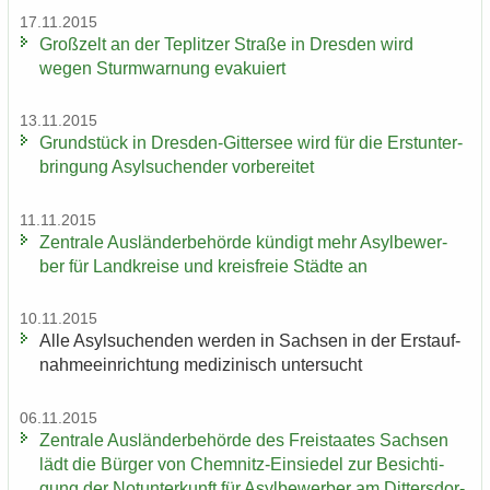
17.11.2015
Groß­zelt an der Te­plit­zer Stra­ße in Dres­den wird
wegen Sturm­war­nung eva­ku­iert
13.11.2015
Grund­stück in Dresden-​Gittersee wird für die Erst­un­ter­
brin­gung Asyl­su­chen­der vor­be­rei­tet
11.11.2015
Zen­tra­le Aus­län­der­be­hör­de kün­digt mehr Asyl­be­wer­
ber für Land­krei­se und kreis­freie Städ­te an
10.11.2015
Alle Asyl­su­chen­den wer­den in Sach­sen in der Erst­auf­
nah­me­ein­rich­tung me­di­zi­nisch un­ter­sucht
06.11.2015
Zen­tra­le Aus­län­der­be­hör­de des Frei­staa­tes Sach­sen
lädt die Bür­ger von Chemnitz-​Einsiedel zur Be­sich­ti­
gung der Not­un­ter­kunft für Asyl­be­wer­ber am Dit­ters­dor­