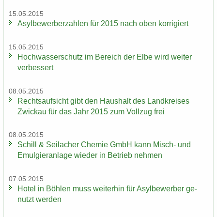
15.05.2015
Asyl­be­wer­ber­zah­len für 2015 nach oben kor­ri­giert
15.05.2015
Hoch­was­ser­schutz im Be­reich der Elbe wird wei­ter
ver­bes­sert
08.05.2015
Rechts­auf­sicht gibt den Haus­halt des Land­krei­ses
Zwi­ckau für das Jahr 2015 zum Voll­zug frei
08.05.2015
Schill & Seil­a­cher Che­mie GmbH kann Misch-​ und
Emul­gier­an­la­ge wie­der in Be­trieb neh­men
07.05.2015
Hotel in Böh­len muss wei­ter­hin für Asyl­be­wer­ber ge­
nutzt wer­den