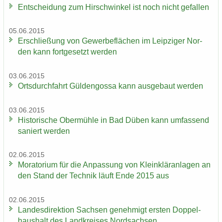
Ent­schei­dung zum Hirsch­win­kel ist noch nicht ge­fal­len
05.06.2015
Er­schlie­ßung von Ge­wer­be­flä­chen im Leip­zi­ger Nor­
den kann fort­ge­setzt wer­den
03.06.2015
Orts­durch­fahrt Gül­den­gos­sa kann aus­ge­baut wer­den
03.06.2015
His­to­ri­sche Ober­müh­le in Bad Düben kann um­fas­send
sa­niert wer­den
02.06.2015
Mo­ra­to­ri­um für die An­pas­sung von Klein­klär­an­la­gen an
den Stand der Tech­nik läuft Ende 2015 aus
02.06.2015
Lan­des­di­rek­ti­on Sach­sen ge­neh­migt ers­ten Dop­pel­
haus­halt des Land­krei­ses Nord­sach­sen