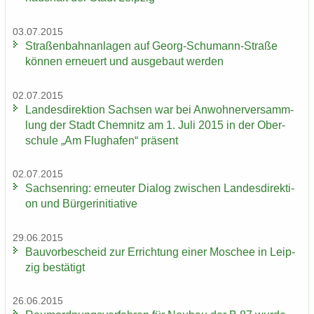
03.07.2015
Stra­ßen­bahn­an­la­gen auf Georg-​Schumann-Straße
kön­nen er­neu­ert und aus­ge­baut wer­den
02.07.2015
Lan­des­di­rek­ti­on Sach­sen war bei An­woh­ner­ver­samm­
lung der Stadt Chem­nitz am 1. Juli 2015 in der Ober­
schu­le „Am Flug­ha­fen“ prä­sent
02.07.2015
Sach­sen­ring: er­neu­ter Dia­log zwi­schen Lan­des­di­rek­ti­
on und Bür­ger­initia­ti­ve
29.06.2015
Bau­vor­be­scheid zur Er­rich­tung einer Mo­schee in Leip­
zig be­stä­tigt
26.06.2015