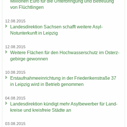
Mil­lio­nen Euro für die Un­ter­brin­gung und Be­treu­ung
von Flücht­lin­gen
12.08.2015
Lan­des­di­rek­ti­on Sach­sen schafft wei­te­re Asyl-​
Notunterkunft in Leip­zig
12.08.2015
Wei­te­re Flä­chen für den Hoch­was­ser­schutz im Ost­erz­
ge­bir­ge ge­won­nen
10.08.2015
Erst­auf­nah­me­ein­rich­tung in der Frie­de­ri­ken­stra­ße 37
in Leip­zig wird in Be­trieb ge­nom­men
04.08.2015
Lan­des­di­rek­ti­on kün­digt mehr Asyl­be­wer­ber für Land­
krei­se und kreis­freie Städ­te an
03.08.2015