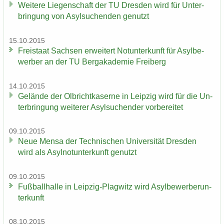
Wei­te­re Lie­gen­schaft der TU Dres­den wird für Un­ter­
brin­gung von Asyl­su­chen­den ge­nutzt
15.10.2015
Frei­staat Sach­sen er­wei­tert Not­un­ter­kunft für Asyl­be­
wer­ber an der TU Berg­aka­de­mie Frei­berg
14.10.2015
Ge­län­de der Ol­bricht­ka­ser­ne in Leip­zig wird für die Un­
ter­brin­gung wei­te­rer Asyl­su­chen­der vor­be­rei­tet
09.10.2015
Neue Mensa der Tech­ni­schen Uni­ver­si­tät Dres­den
wird als Asyl­not­un­ter­kunft ge­nutzt
09.10.2015
Fuß­ball­hal­le in Leipzig-​Plagwitz wird Asyl­be­wer­ber­un­
ter­kunft
08.10.2015