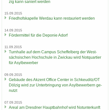
zig kann sa­niert wer­den
15.09.2015
Fried­hofs­ka­pel­le Wer­dau kann re­stau­riert wer­den
14.09.2015
För­der­mit­tel für die De­po­nie Adorf
11.09.2015
Turn­hal­le auf dem Cam­pus Schef­fel­berg der West­
säch­si­schen Hoch­schu­le in Zwi­ckau wird Not­quar­tier
für Asyl­be­wer­ber
09.09.2015
Ge­bäu­de des Ak­zent Of­fice Cen­ter in Schkeu­ditz/OT
Döl­zig wird zur Un­ter­brin­gung von Asyl­be­wer­bern ge­
nutzt
07.09.2015
Areal am Dresd­ner Haupt­bahn­hof wird Not­un­ter­kunft