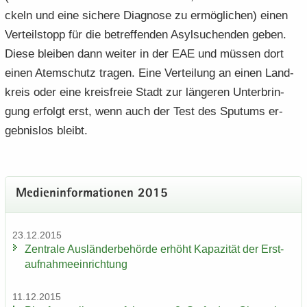
ckeln und eine si­che­re Dia­gno­se zu er­mög­li­chen) einen
Ver­teil­stopp für die be­tref­fen­den Asyl­su­chen­den geben.
Diese blei­ben dann wei­ter in der EAE und müs­sen dort
einen Atem­schutz tra­gen. Eine Ver­tei­lung an einen Land­
kreis oder eine kreis­freie Stadt zur län­ge­ren Un­ter­brin­
gung er­folgt erst, wenn auch der Test des Spu­tums er­
geb­nis­los bleibt.
Me­di­en­in­for­ma­tio­nen 2015
23.12.2015
Zen­tra­le Aus­län­der­be­hör­de er­höht Ka­pa­zi­tät der Erst­
auf­nah­me­ein­rich­tung
11.12.2015