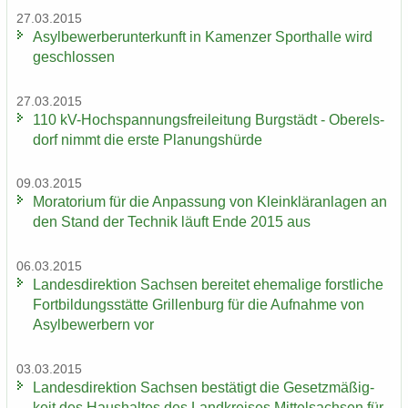
27.03.2015
Asyl­be­wer­ber­un­ter­kunft in Ka­men­zer Sport­hal­le wird
ge­schlos­sen
27.03.2015
110 kV-​Hochspannungsfreileitung Burg­städt - Ober­els­
dorf nimmt die erste Pla­nungs­hür­de
09.03.2015
Mo­ra­to­ri­um für die An­pas­sung von Klein­klär­an­la­gen an
den Stand der Tech­nik läuft Ende 2015 aus
06.03.2015
Lan­des­di­rek­ti­on Sach­sen be­rei­tet ehe­ma­li­ge forst­li­che
Fort­bil­dungs­stät­te Gril­len­burg für die Auf­nah­me von
Asyl­be­wer­bern vor
03.03.2015
Lan­des­di­rek­ti­on Sach­sen be­stä­tigt die Ge­setz­mä­ßig­
keit des Haus­hal­tes des Land­krei­ses Mit­tel­sach­sen für