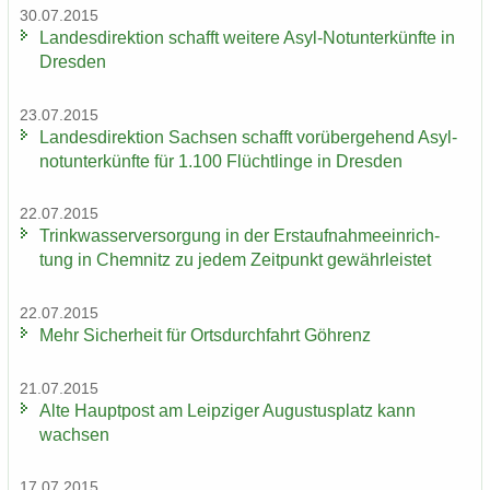
30.07.2015
Lan­des­di­rek­ti­on schafft wei­te­re Asyl-​Notunterkünfte in
Dres­den
23.07.2015
Lan­des­di­rek­ti­on Sach­sen schafft vor­über­ge­hend Asyl­
not­un­ter­künf­te für 1.100 Flücht­lin­ge in Dres­den
22.07.2015
Trink­was­ser­ver­sor­gung in der Erst­auf­nah­me­ein­rich­
tung in Chem­nitz zu jedem Zeit­punkt ge­währ­leis­tet
22.07.2015
Mehr Si­cher­heit für Orts­durch­fahrt Göh­renz
21.07.2015
Alte Haupt­post am Leip­zi­ger Au­gus­tus­platz kann
wach­sen
17.07.2015