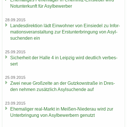
Not­un­ter­kunft für Asyl­be­wer­ber
28.09.2015
Lan­des­di­rek­ti­on lädt Ein­woh­ner von Ein­sie­del zu In­for­
ma­ti­ons­ver­an­stal­tung zur Erst­un­ter­brin­gung von Asyl­
su­chen­den ein
25.09.2015
Si­cher­heit der Halle 4 in Leip­zig wird deut­lich ver­bes­
sert
25.09.2015
Zwei neue Groß­zel­te an der Gutz­kow­stra­ße in Dres­
den neh­men zu­sätz­lich Asyl­su­chen­de auf
23.09.2015
Ehe­ma­li­ger real-​Markt in Meißen-​Niederau wird zur
Un­ter­brin­gung von Asyl­be­wer­bern ge­nutzt