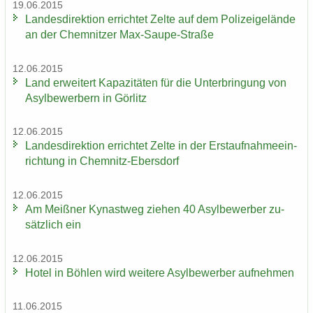
19.06.2015
Lan­des­di­rek­ti­on er­rich­tet Zelte auf dem Po­li­zei­ge­län­de
an der Chem­nit­zer Max-​Saupe-Straße
12.06.2015
Land er­wei­tert Ka­pa­zi­tä­ten für die Un­ter­brin­gung von
Asyl­be­wer­bern in Gör­litz
12.06.2015
Lan­des­di­rek­ti­on er­rich­tet Zelte in der Erst­auf­nah­me­ein­
rich­tung in Chemnitz-​Ebersdorf
12.06.2015
Am Meiß­ner Ky­nast­weg zie­hen 40 Asyl­be­wer­ber zu­
sätz­lich ein
12.06.2015
Hotel in Böh­len wird wei­te­re Asyl­be­wer­ber auf­neh­men
11.06.2015