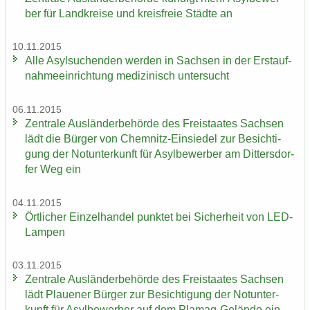
ber für Land­krei­se und kreis­freie Städ­te an
10.11.2015
Alle Asyl­su­chen­den wer­den in Sach­sen in der Erst­auf­
nah­me­ein­rich­tung me­di­zi­nisch un­ter­sucht
06.11.2015
Zen­tra­le Aus­län­der­be­hör­de des Frei­staa­tes Sach­sen
lädt die Bür­ger von Chemnitz-​Einsiedel zur Be­sich­ti­
gung der Not­un­ter­kunft für Asyl­be­wer­ber am Dit­ters­dor­
fer Weg ein
04.11.2015
Ört­li­cher Ein­zel­han­del punk­tet bei Si­cher­heit von LED-​
Lampen
03.11.2015
Zen­tra­le Aus­län­der­be­hör­de des Frei­staa­tes Sach­sen
lädt Plaue­ner Bür­ger zur Be­sich­ti­gung der Not­un­ter­
kunft für Asyl­be­wer­ber auf dem Plamag-​Gelände ein