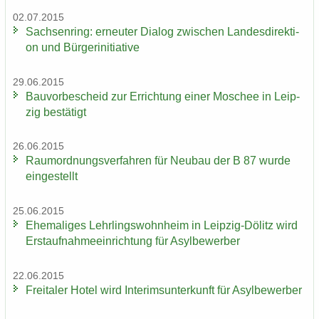
02.07.2015
Sach­sen­ring: er­neu­ter Dia­log zwi­schen Lan­des­di­rek­ti­
on und Bür­ger­initia­ti­ve
29.06.2015
Bau­vor­be­scheid zur Er­rich­tung einer Mo­schee in Leip­
zig be­stä­tigt
26.06.2015
Raum­ord­nungs­ver­fah­ren für Neu­bau der B 87 wurde
ein­ge­stellt
25.06.2015
Ehe­ma­li­ges Lehr­lings­wohn­heim in Leipzig-​Dölitz wird
Erst­auf­nah­me­ein­rich­tung für Asyl­be­wer­ber
22.06.2015
Frei­ta­ler Hotel wird In­te­rims­un­ter­kunft für Asyl­be­wer­ber