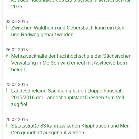
2015
02.03.2015
Zwi­schen Wald­heim und Ge­bers­bach kann ein Geh-
und Rad­weg ge­baut wer­den
26.02.2015
Mehr­zweck­hal­le der Fach­hoch­schu­le der Säch­si­schen
Ver­wal­tung in Mei­ßen wird er­neut mit Asyl­be­wer­bern
be­legt
23.02.2015
Lan­des­di­rek­ti­on Sach­sen gibt den Dop­pel­haus­halt
2015/2016 der Lan­des­haupt­stadt Dres­den zum Voll­
zug frei
20.02.2015
Staats­stra­ße 83 kann zwi­schen Klipp­hau­sen und Mei­
ßen grund­haft aus­ge­baut wer­den