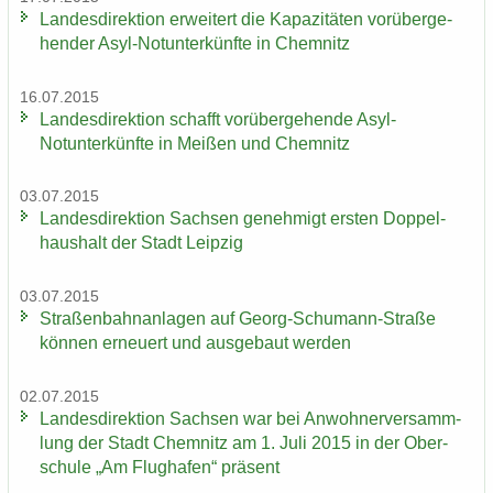
Lan­des­di­rek­ti­on er­wei­tert die Ka­pa­zi­tä­ten vor­über­ge­
hen­der Asyl-​Notunter­künfte in Chem­nitz
16.07.2015
Lan­des­di­rek­ti­on schafft vor­über­ge­hen­de Asyl-​
Notunter­künfte in Mei­ßen und Chem­nitz
03.07.2015
Lan­des­di­rek­ti­on Sach­sen ge­neh­migt ers­ten Dop­pel­
haus­halt der Stadt Leip­zig
03.07.2015
Stra­ßen­bahn­an­la­gen auf Georg-​Schumann-Straße
kön­nen er­neu­ert und aus­ge­baut wer­den
02.07.2015
Lan­des­di­rek­ti­on Sach­sen war bei An­woh­ner­ver­samm­
lung der Stadt Chem­nitz am 1. Juli 2015 in der Ober­
schu­le „Am Flug­ha­fen“ prä­sent