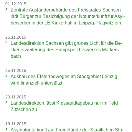
01.12.2015
Zen­tra­le Aus­län­der­be­hör­de des Frei­staa­tes Sach­sen
lädt Bür­ger zur Be­sich­ti­gung der Not­un­ter­kunft für Asyl­
be­wer­ber in der LE Ki­cker­hall in Leipzig-​Plagwitz ein
25.11.2015
Lan­des­di­rek­ti­on Sach­sen gibt grü­nes Licht für die Be­
cken­er­wei­te­rung des Pump­spei­cher­wer­kes Mar­kers­
bach
25.11.2015
Aus­bau des Els­ter­rad­we­ges im Stadt­ge­biet Leip­zig
wird fi­nan­zi­ell un­ter­stützt
23.11.2015
Lan­des­di­rek­ti­on lässt Kies­sand­ta­ge­bau nur im Feld
Zitz­schen zu
19.11.2015
Asyl­not­un­ter­kunft auf Frei­ge­län­de der Staat­li­chen Stu­