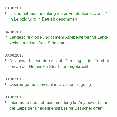
10.08.2015
Erst­auf­nah­me­ein­rich­tung in der Frie­de­ri­ken­stra­ße 37
in Leip­zig wird in Be­trieb ge­nom­men
04.08.2015
Lan­des­di­rek­ti­on kün­digt mehr Asyl­be­wer­ber für Land­
krei­se und kreis­freie Städ­te an
03.08.2015
Asyl­be­wer­ber wer­den erst ab Diens­tag in den Turn­hal­
len an der Nö­th­nit­zer Stra­ße un­ter­ge­bracht
03.08.2015
Ober­bür­ger­meis­ter­wahl in Dres­den ist gül­tig
03.08.2015
Interims-​Erstaufnahmeeinrichtung für Asyl­be­wer­ber in
der Leip­zi­ger Frie­de­ri­ken­stra­ße für Be­su­cher offen