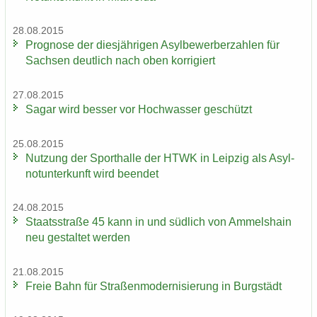
28.08.2015
Pro­gno­se der dies­jäh­ri­gen Asyl­be­wer­ber­zah­len für
Sach­sen deut­lich nach oben kor­ri­giert
27.08.2015
Sagar wird bes­ser vor Hoch­was­ser ge­schützt
25.08.2015
Nut­zung der Sport­hal­le der HTWK in Leip­zig als Asyl­
not­un­ter­kunft wird be­en­det
24.08.2015
Staats­stra­ße 45 kann in und süd­lich von Am­mels­hain
neu ge­stal­tet wer­den
21.08.2015
Freie Bahn für Stra­ßen­mo­der­ni­sie­rung in Burg­städt