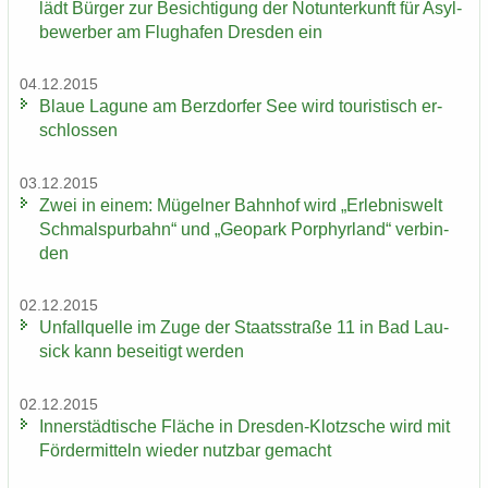
lädt Bür­ger zur Be­sich­ti­gung der Not­un­ter­kunft für Asyl­
be­wer­ber am Flug­ha­fen Dres­den ein
04.12.2015
Blaue La­gu­ne am Berz­dor­fer See wird tou­ris­tisch er­
schlos­sen
03.12.2015
Zwei in einem: Mü­gel­ner Bahn­hof wird „Er­leb­nis­welt
Schmal­spur­bahn“ und „Geo­park Por­phyr­land“ ver­bin­
den
02.12.2015
Un­fall­quel­le im Zuge der Staats­stra­ße 11 in Bad Lau­
sick kann be­sei­tigt wer­den
02.12.2015
In­ner­städ­ti­sche Flä­che in Dresden-​Klotzsche wird mit
För­der­mit­teln wie­der nutz­bar ge­macht