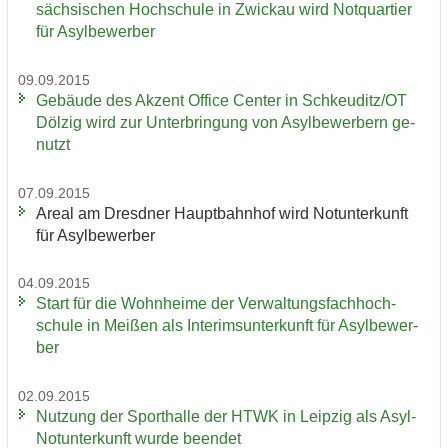
säch­si­schen Hoch­schu­le in Zwi­ckau wird Not­quar­tier
für Asyl­be­wer­ber
09.09.2015
Ge­bäu­de des Ak­zent Of­fice Cen­ter in Schkeu­ditz/OT
Döl­zig wird zur Un­ter­brin­gung von Asyl­be­wer­bern ge­
nutzt
07.09.2015
Areal am Dresd­ner Haupt­bahn­hof wird Not­un­ter­kunft
für Asyl­be­wer­ber
04.09.2015
Start für die Wohn­hei­me der Ver­wal­tungs­fach­hoch­
schu­le in Mei­ßen als In­te­rims­un­ter­kunft für Asyl­be­wer­
ber
02.09.2015
Nut­zung der Sport­hal­le der HTWK in Leip­zig als Asyl-​
Notunterkunft wurde be­en­det