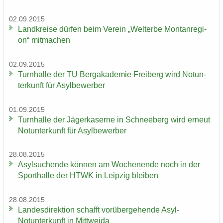
02.09.2015
Land­krei­se dür­fen beim Ver­ein „Welt­erbe Mon­tan­re­gi­
on“ mit­ma­chen
02.09.2015
Turn­hal­le der TU Berg­aka­de­mie Frei­berg wird Not­un­
ter­kunft für Asyl­be­wer­ber
01.09.2015
Turn­hal­le der Jä­ger­ka­ser­ne in Schnee­berg wird er­neut
Not­un­ter­kunft für Asyl­be­wer­ber
28.08.2015
Asyl­su­chen­de kön­nen am Wo­chen­en­de noch in der
Sport­hal­le der HTWK in Leip­zig blei­ben
28.08.2015
Lan­des­di­rek­ti­on schafft vor­über­ge­hen­de Asyl-​
Notunterkunft in Mitt­wei­da