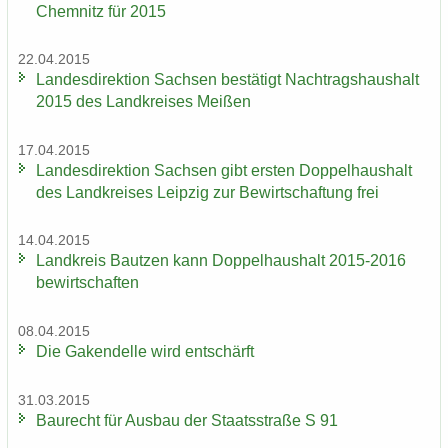
Chem­nitz für 2015
22.04.2015
Lan­des­di­rek­ti­on Sach­sen be­stä­tigt Nach­trags­haus­halt
2015 des Land­krei­ses Mei­ßen
17.04.2015
Lan­des­di­rek­ti­on Sach­sen gibt ers­ten Dop­pel­haus­halt
des Land­krei­ses Leip­zig zur Be­wirt­schaf­tung frei
14.04.2015
Land­kreis Baut­zen kann Dop­pel­haus­halt 2015-2016
be­wirt­schaf­ten
08.04.2015
Die Ga­ken­del­le wird ent­schärft
31.03.2015
Bau­recht für Aus­bau der Staats­stra­ße S 91