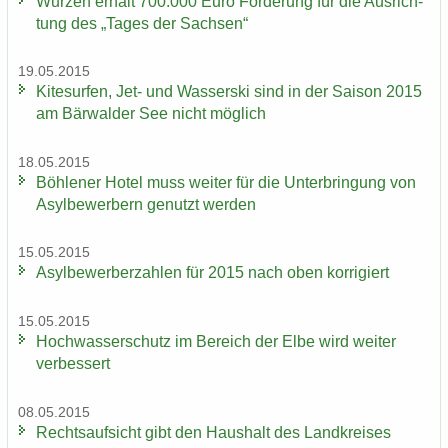
Wur­zen er­hält 700.000 Euro För­de­rung für die Aus­rich­
tung des „Tages der Sach­sen“
19.05.2015
Ki­te­sur­fen, Jet- und Was­ser­ski sind in der Sai­son 2015
am Bär­wal­der See nicht mög­lich
18.05.2015
Böh­le­ner Hotel muss wei­ter für die Un­ter­brin­gung von
Asyl­be­wer­bern ge­nutzt wer­den
15.05.2015
Asyl­be­wer­ber­zah­len für 2015 nach oben kor­ri­giert
15.05.2015
Hoch­was­ser­schutz im Be­reich der Elbe wird wei­ter
ver­bes­sert
08.05.2015
Rechts­auf­sicht gibt den Haus­halt des Land­krei­ses