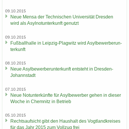
09.10.2015
Neue Mensa der Tech­ni­schen Uni­ver­si­tät Dres­den
wird als Asyl­not­un­ter­kunft ge­nutzt
09.10.2015
Fuß­ball­hal­le in Leipzig-​Plagwitz wird Asyl­be­wer­ber­un­
ter­kunft
08.10.2015
Neue Asyl­be­wer­ber­un­ter­kunft ent­steht in Dresden-​
Johannstadt
07.10.2015
Neue Not­un­ter­künf­te für Asyl­be­wer­ber gehen in die­ser
Woche in Chem­nitz in Be­trieb
05.10.2015
Rechts­auf­sicht gibt den Haus­halt des Vogt­land­krei­ses
für das Jahr 2015 zum Voll­zug frei