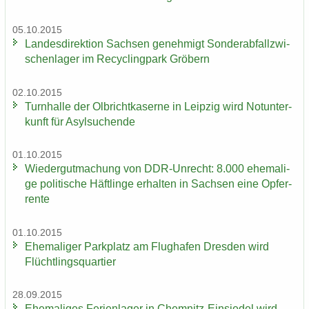
05.10.2015
Lan­des­di­rek­ti­on Sach­sen ge­neh­migt Son­der­ab­fall­zwi­
schen­la­ger im Re­cy­cling­park Grö­bern
02.10.2015
Turn­hal­le der Ol­bricht­ka­ser­ne in Leip­zig wird Not­un­ter­
kunft für Asyl­su­chen­de
01.10.2015
Wie­der­gut­ma­chung von DDR-​Unrecht: 8.000 ehe­ma­li­
ge po­li­ti­sche Häft­lin­ge er­hal­ten in Sach­sen eine Op­fer­
ren­te
01.10.2015
Ehe­ma­li­ger Park­platz am Flug­ha­fen Dres­den wird
Flücht­lings­quar­tier
28.09.2015
Ehe­ma­li­ges Fe­ri­en­la­ger in Chemnitz-​Einsiedel wird