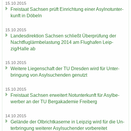
15.10.2015
Frei­staat Sach­sen prüft Ein­rich­tung einer Asyl­not­un­ter­
kunft in Dö­beln
15.10.2015
Lan­des­di­rek­ti­on Sach­sen schließt Über­prü­fung der
Nacht­flug­lärm­be­las­tung 2014 am Flug­ha­fen Leip­
zig/Halle ab
15.10.2015
Wei­te­re Lie­gen­schaft der TU Dres­den wird für Un­ter­
brin­gung von Asyl­su­chen­den ge­nutzt
15.10.2015
Frei­staat Sach­sen er­wei­tert Not­un­ter­kunft für Asyl­be­
wer­ber an der TU Berg­aka­de­mie Frei­berg
14.10.2015
Ge­län­de der Ol­bricht­ka­ser­ne in Leip­zig wird für die Un­
ter­brin­gung wei­te­rer Asyl­su­chen­der vor­be­rei­tet