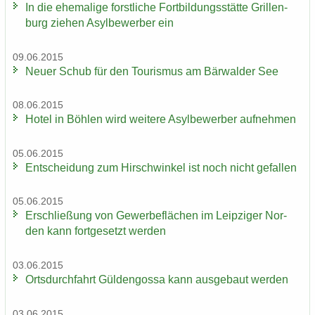
In die ehe­ma­li­ge forst­li­che Fort­bil­dungs­stät­te Gril­len­
burg zie­hen Asyl­be­wer­ber ein
09.06.2015
Neuer Schub für den Tou­ris­mus am Bär­wal­der See
08.06.2015
Hotel in Böh­len wird wei­te­re Asyl­be­wer­ber auf­neh­men
05.06.2015
Ent­schei­dung zum Hirsch­win­kel ist noch nicht ge­fal­len
05.06.2015
Er­schlie­ßung von Ge­wer­be­flä­chen im Leip­zi­ger Nor­
den kann fort­ge­setzt wer­den
03.06.2015
Orts­durch­fahrt Gül­den­gos­sa kann aus­ge­baut wer­den
03.06.2015