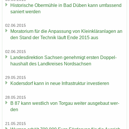
His­to­ri­sche Ober­müh­le in Bad Düben kann um­fas­send
sa­niert wer­den
02.06.2015
Mo­ra­to­ri­um für die An­pas­sung von Klein­klär­an­la­gen an
den Stand der Tech­nik läuft Ende 2015 aus
02.06.2015
Lan­des­di­rek­ti­on Sach­sen ge­neh­migt ers­ten Dop­pel­
haus­halt des Land­krei­ses Nord­sach­sen
29.05.2015
Ko­ders­dorf kann in neue In­fra­struk­tur in­ves­tie­ren
28.05.2015
B 87 kann west­lich von Tor­gau wei­ter aus­ge­baut wer­
den
21.05.2015