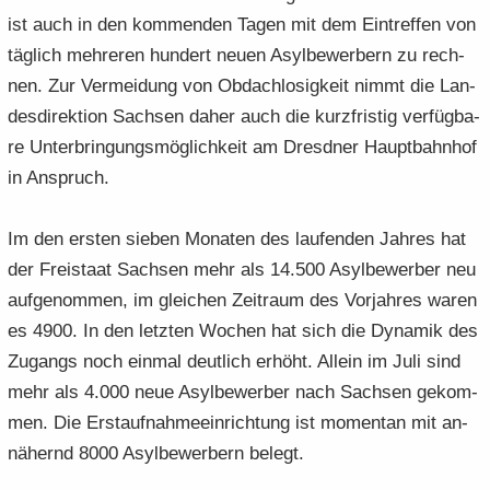
ist auch in den kom­men­den Tagen mit dem Ein­tref­fen von
täg­lich meh­re­ren hun­dert neuen Asyl­be­wer­bern zu rech­
nen. Zur Ver­mei­dung von Ob­dach­lo­sig­keit nimmt die Lan­
des­di­rek­ti­on Sach­sen daher auch die kurz­fris­tig ver­füg­ba­
re Un­ter­brin­gungs­mög­lich­keit am Dresd­ner Haupt­bahn­hof
in An­spruch.
Im den ers­ten sie­ben Mo­na­ten des lau­fen­den Jah­res hat
der Frei­staat Sach­sen mehr als 14.500 Asyl­be­wer­ber neu
auf­ge­nom­men, im glei­chen Zeit­raum des Vor­jah­res waren
es 4900. In den letz­ten Wo­chen hat sich die Dy­na­mik des
Zu­gangs noch ein­mal deut­lich er­höht. Al­lein im Juli sind
mehr als 4.000 neue Asyl­be­wer­ber nach Sach­sen ge­kom­
men. Die Erst­auf­nah­me­ein­rich­tung ist mo­men­tan mit an­
nä­hernd 8000 Asyl­be­wer­bern be­legt.