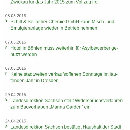
Zwi­ckau für das Jahr 2015 zum Voll­zug frei
08.05.2015
Schill & Seil­a­cher Che­mie GmbH kann Misch-​ und
Emul­gier­an­la­ge wie­der in Be­trieb neh­men
07.05.2015
Hotel in Böh­len muss wei­ter­hin für Asyl­be­wer­ber ge­
nutzt wer­den
07.05.2015
Keine stadt­wei­ten ver­kaufs­of­fe­nen Sonn­ta­ge im lau­
fen­den Jahr in Dres­den
29.04.2015
Lan­des­di­rek­ti­on Sach­sen stellt Wi­der­spruchs­ver­fah­ren
zum Bau­vor­ha­ben „Ma­ri­na Gar­den“ ein
24.04.2015
Lan­des­di­rek­ti­on Sach­sen be­stä­tigt Haus­halt der Stadt