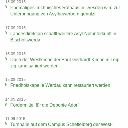
18.09.2015
Ehe­ma­li­ges Tech­ni­sches Rat­haus in Dres­den wird zur
Un­ter­brin­gung von Asyl­be­wer­bern ge­nutzt
17.09.2015
Lan­des­di­rek­ti­on schafft wei­te­re Asyl-​Notunterkunft in
Bi­schofs­wer­da
15.09.2015
Dach der West­kir­che der Paul-​Gerhardt-Kirche in Leip­
zig kann sa­niert wer­den
15.09.2015
Fried­hofs­ka­pel­le Wer­dau kann re­stau­riert wer­den
14.09.2015
För­der­mit­tel für die De­po­nie Adorf
11.09.2015
Turn­hal­le auf dem Cam­pus Schef­fel­berg der West­