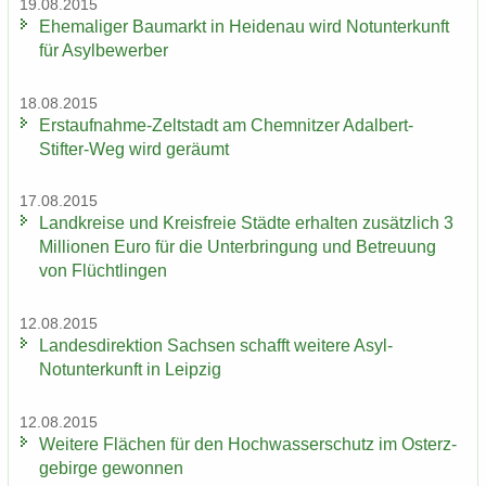
19.08.2015
Ehe­ma­li­ger Bau­markt in Hei­den­au wird Not­un­ter­kunft
für Asyl­be­wer­ber
18.08.2015
Erstaufnahme-​Zeltstadt am Chem­nit­zer Adalbert-​
Stifter-Weg wird ge­räumt
17.08.2015
Land­krei­se und Kreis­freie Städ­te er­hal­ten zu­sätz­lich 3
Mil­lio­nen Euro für die Un­ter­brin­gung und Be­treu­ung
von Flücht­lin­gen
12.08.2015
Lan­des­di­rek­ti­on Sach­sen schafft wei­te­re Asyl-​
Notunterkunft in Leip­zig
12.08.2015
Wei­te­re Flä­chen für den Hoch­was­ser­schutz im Ost­erz­
ge­bir­ge ge­won­nen