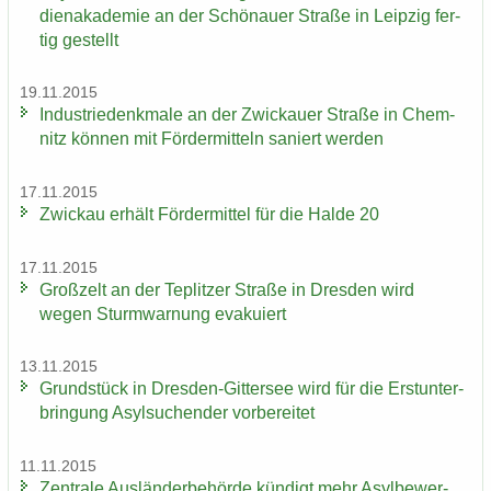
di­en­aka­de­mie an der Schö­nau­er Stra­ße in Leip­zig fer­
tig ge­stellt
19.11.2015
In­dus­trie­denk­ma­le an der Zwi­ckau­er Stra­ße in Chem­
nitz kön­nen mit För­der­mit­teln sa­niert wer­den
17.11.2015
Zwi­ckau er­hält För­der­mit­tel für die Halde 20
17.11.2015
Groß­zelt an der Te­plit­zer Stra­ße in Dres­den wird
wegen Sturm­war­nung eva­ku­iert
13.11.2015
Grund­stück in Dresden-​Gittersee wird für die Erst­un­ter­
brin­gung Asyl­su­chen­der vor­be­rei­tet
11.11.2015
Zen­tra­le Aus­län­der­be­hör­de kün­digt mehr Asyl­be­wer­