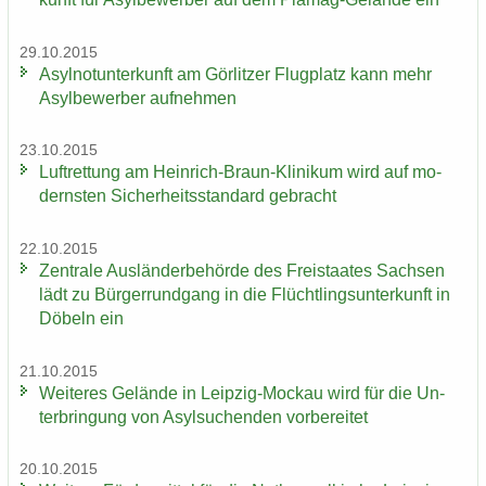
29.10.2015
Asyl­not­un­ter­kunft am Gör­lit­zer Flug­platz kann mehr
Asyl­be­wer­ber auf­neh­men
23.10.2015
Luft­ret­tung am Heinrich-​Braun-Klinikum wird auf mo­
derns­ten Si­cher­heits­stan­dard ge­bracht
22.10.2015
Zen­tra­le Aus­län­der­be­hör­de des Frei­staa­tes Sach­sen
lädt zu Bür­ger­rund­gang in die Flücht­lings­un­ter­kunft in
Dö­beln ein
21.10.2015
Wei­te­res Ge­län­de in Leipzig-​Mockau wird für die Un­
ter­brin­gung von Asyl­su­chen­den vor­be­rei­tet
20.10.2015