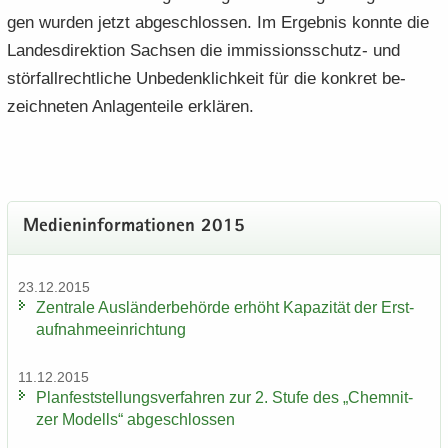
gen wur­den jetzt ab­ge­schlos­sen. Im Er­geb­nis konn­te die
Lan­des­di­rek­ti­on Sach­sen die immissionsschutz-​ und
stör­fall­recht­li­che Un­be­denk­lich­keit für die kon­kret be­
zeich­ne­ten An­la­gen­tei­le er­klä­ren.
Me­di­en­in­for­ma­tio­nen 2015
23.12.2015
Zen­tra­le Aus­län­der­be­hör­de er­höht Ka­pa­zi­tät der Erst­
auf­nah­me­ein­rich­tung
11.12.2015
Plan­fest­stel­lungs­ver­fah­ren zur 2. Stufe des „Chem­nit­
zer Mo­dells“ ab­ge­schlos­sen