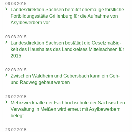
06.03.2015
Lan­des­di­rek­ti­on Sach­sen be­rei­tet ehe­ma­li­ge forst­li­che
Fort­bil­dungs­stät­te Gril­len­burg für die Auf­nah­me von
Asyl­be­wer­bern vor
03.03.2015
Lan­des­di­rek­ti­on Sach­sen be­stä­tigt die Ge­setz­mä­ßig­
keit des Haus­hal­tes des Land­krei­ses Mit­tel­sach­sen für
2015
02.03.2015
Zwi­schen Wald­heim und Ge­bers­bach kann ein Geh-
und Rad­weg ge­baut wer­den
26.02.2015
Mehr­zweck­hal­le der Fach­hoch­schu­le der Säch­si­schen
Ver­wal­tung in Mei­ßen wird er­neut mit Asyl­be­wer­bern
be­legt
23.02.2015