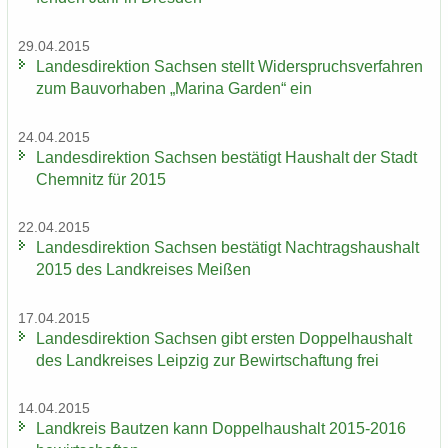
29.04.2015
Lan­des­di­rek­ti­on Sach­sen stellt Wi­der­spruchs­ver­fah­ren
zum Bau­vor­ha­ben „Ma­ri­na Gar­den“ ein
24.04.2015
Lan­des­di­rek­ti­on Sach­sen be­stä­tigt Haus­halt der Stadt
Chem­nitz für 2015
22.04.2015
Lan­des­di­rek­ti­on Sach­sen be­stä­tigt Nach­trags­haus­halt
2015 des Land­krei­ses Mei­ßen
17.04.2015
Lan­des­di­rek­ti­on Sach­sen gibt ers­ten Dop­pel­haus­halt
des Land­krei­ses Leip­zig zur Be­wirt­schaf­tung frei
14.04.2015
Land­kreis Baut­zen kann Dop­pel­haus­halt 2015-2016