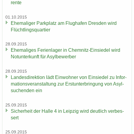
ren­te
01.10.2015
Ehe­ma­li­ger Park­platz am Flug­ha­fen Dres­den wird
Flücht­lings­quar­tier
28.09.2015
Ehe­ma­li­ges Fe­ri­en­la­ger in Chemnitz-​Einsiedel wird
Not­un­ter­kunft für Asyl­be­wer­ber
28.09.2015
Lan­des­di­rek­ti­on lädt Ein­woh­ner von Ein­sie­del zu In­for­
ma­ti­ons­ver­an­stal­tung zur Erst­un­ter­brin­gung von Asyl­
su­chen­den ein
25.09.2015
Si­cher­heit der Halle 4 in Leip­zig wird deut­lich ver­bes­
sert
25.09.2015