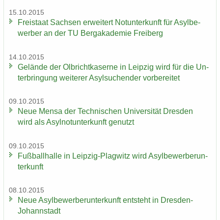
15.10.2015
Frei­staat Sach­sen er­wei­tert Not­un­ter­kunft für Asyl­be­
wer­ber an der TU Berg­aka­de­mie Frei­berg
14.10.2015
Ge­län­de der Ol­bricht­ka­ser­ne in Leip­zig wird für die Un­
ter­brin­gung wei­te­rer Asyl­su­chen­der vor­be­rei­tet
09.10.2015
Neue Mensa der Tech­ni­schen Uni­ver­si­tät Dres­den
wird als Asyl­not­un­ter­kunft ge­nutzt
09.10.2015
Fuß­ball­hal­le in Leipzig-​Plagwitz wird Asyl­be­wer­ber­un­
ter­kunft
08.10.2015
Neue Asyl­be­wer­ber­un­ter­kunft ent­steht in Dresden-​
Johannstadt