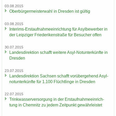
03.08.2015
Ober­bür­ger­meis­ter­wahl in Dres­den ist gül­tig
03.08.2015
Interims-​Erstaufnahmeeinrichtung für Asyl­be­wer­ber in
der Leip­zi­ger Frie­de­ri­ken­stra­ße für Be­su­cher offen
30.07.2015
Lan­des­di­rek­ti­on schafft wei­te­re Asyl-​Notunterkünfte in
Dres­den
23.07.2015
Lan­des­di­rek­ti­on Sach­sen schafft vor­über­ge­hend Asyl­
not­un­ter­künf­te für 1.100 Flücht­lin­ge in Dres­den
22.07.2015
Trink­was­ser­ver­sor­gung in der Erst­auf­nah­me­ein­rich­
tung in Chem­nitz zu jedem Zeit­punkt ge­währ­leis­tet