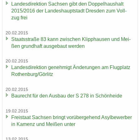
Lan­des­di­rek­ti­on Sach­sen gibt den Dop­pel­haus­halt
2015/2016 der Lan­des­haupt­stadt Dres­den zum Voll­
zug frei
20.02.2015
Staats­stra­ße 83 kann zwi­schen Klipp­hau­sen und Mei­
ßen grund­haft aus­ge­baut wer­den
20.02.2015
Lan­des­di­rek­ti­on ge­neh­migt Än­de­run­gen am Flug­platz
Ro­then­burg/Gör­litz
20.02.2015
Bau­recht für den Aus­bau der S 278 in Schön­hei­de
19.02.2015
Frei­staat Sach­sen bringt vor­über­ge­hend Asyl­be­wer­ber
in Ka­menz und Mei­ßen unter
13.02.2015