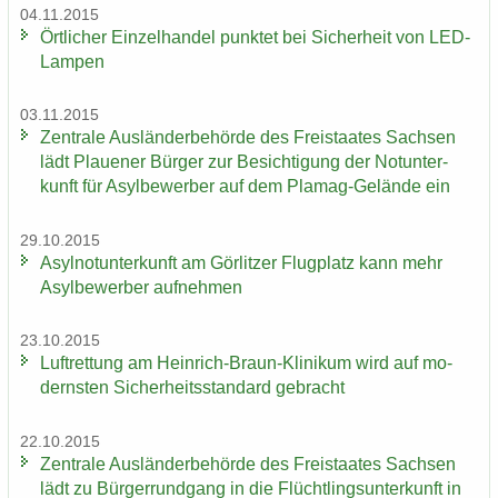
04.11.2015
Ört­li­cher Ein­zel­han­del punk­tet bei Si­cher­heit von LED-​
Lampen
03.11.2015
Zen­tra­le Aus­län­der­be­hör­de des Frei­staa­tes Sach­sen
lädt Plaue­ner Bür­ger zur Be­sich­ti­gung der Not­un­ter­
kunft für Asyl­be­wer­ber auf dem Plamag-​Gelände ein
29.10.2015
Asyl­not­un­ter­kunft am Gör­lit­zer Flug­platz kann mehr
Asyl­be­wer­ber auf­neh­men
23.10.2015
Luft­ret­tung am Heinrich-​Braun-Klinikum wird auf mo­
derns­ten Si­cher­heits­stan­dard ge­bracht
22.10.2015
Zen­tra­le Aus­län­der­be­hör­de des Frei­staa­tes Sach­sen
lädt zu Bür­ger­rund­gang in die Flücht­lings­un­ter­kunft in