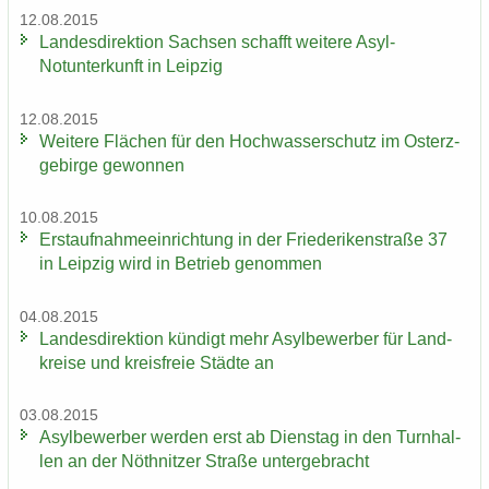
12.08.2015
Lan­des­di­rek­ti­on Sach­sen schafft wei­te­re Asyl-​
Notunterkunft in Leip­zig
12.08.2015
Wei­te­re Flä­chen für den Hoch­was­ser­schutz im Ost­erz­
ge­bir­ge ge­won­nen
10.08.2015
Erst­auf­nah­me­ein­rich­tung in der Frie­de­ri­ken­stra­ße 37
in Leip­zig wird in Be­trieb ge­nom­men
04.08.2015
Lan­des­di­rek­ti­on kün­digt mehr Asyl­be­wer­ber für Land­
krei­se und kreis­freie Städ­te an
03.08.2015
Asyl­be­wer­ber wer­den erst ab Diens­tag in den Turn­hal­
len an der Nö­th­nit­zer Stra­ße un­ter­ge­bracht