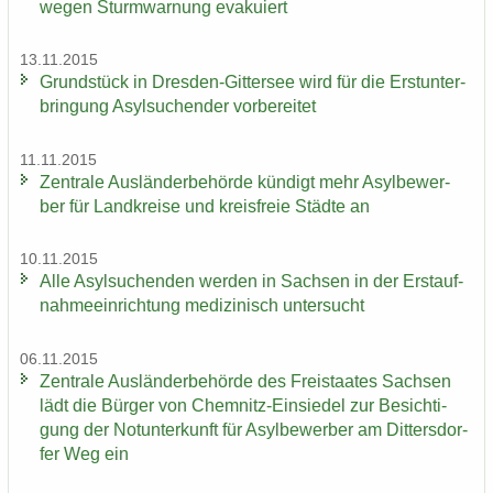
wegen Sturm­war­nung eva­ku­iert
13.11.2015
Grund­stück in Dresden-​Gittersee wird für die Erst­un­ter­
brin­gung Asyl­su­chen­der vor­be­rei­tet
11.11.2015
Zen­tra­le Aus­län­der­be­hör­de kün­digt mehr Asyl­be­wer­
ber für Land­krei­se und kreis­freie Städ­te an
10.11.2015
Alle Asyl­su­chen­den wer­den in Sach­sen in der Erst­auf­
nah­me­ein­rich­tung me­di­zi­nisch un­ter­sucht
06.11.2015
Zen­tra­le Aus­län­der­be­hör­de des Frei­staa­tes Sach­sen
lädt die Bür­ger von Chemnitz-​Einsiedel zur Be­sich­ti­
gung der Not­un­ter­kunft für Asyl­be­wer­ber am Dit­ters­dor­
fer Weg ein