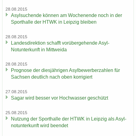
28.08.2015
Asyl­su­chen­de kön­nen am Wo­chen­en­de noch in der
Sport­hal­le der HTWK in Leip­zig blei­ben
28.08.2015
Lan­des­di­rek­ti­on schafft vor­über­ge­hen­de Asyl-​
Notunterkunft in Mitt­wei­da
28.08.2015
Pro­gno­se der dies­jäh­ri­gen Asyl­be­wer­ber­zah­len für
Sach­sen deut­lich nach oben kor­ri­giert
27.08.2015
Sagar wird bes­ser vor Hoch­was­ser ge­schützt
25.08.2015
Nut­zung der Sport­hal­le der HTWK in Leip­zig als Asyl­
not­un­ter­kunft wird be­en­det