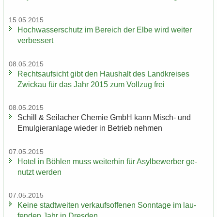
15.05.2015
Hoch­was­ser­schutz im Be­reich der Elbe wird wei­ter
ver­bes­sert
08.05.2015
Rechts­auf­sicht gibt den Haus­halt des Land­krei­ses
Zwi­ckau für das Jahr 2015 zum Voll­zug frei
08.05.2015
Schill & Seil­a­cher Che­mie GmbH kann Misch-​ und
Emul­gier­an­la­ge wie­der in Be­trieb neh­men
07.05.2015
Hotel in Böh­len muss wei­ter­hin für Asyl­be­wer­ber ge­
nutzt wer­den
07.05.2015
Keine stadt­wei­ten ver­kaufs­of­fe­nen Sonn­ta­ge im lau­
fen­den Jahr in Dres­den