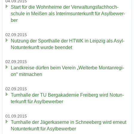
04.09.2015
Start für die Wohn­hei­me der Ver­wal­tungs­fach­hoch­
schu­le in Mei­ßen als In­te­rims­un­ter­kunft für Asyl­be­wer­
ber
02.09.2015
Nut­zung der Sport­hal­le der HTWK in Leip­zig als Asyl-​
Notunterkunft wurde be­en­det
02.09.2015
Land­krei­se dür­fen beim Ver­ein „Welt­erbe Mon­tan­re­gi­
on“ mit­ma­chen
02.09.2015
Turn­hal­le der TU Berg­aka­de­mie Frei­berg wird Not­un­
ter­kunft für Asyl­be­wer­ber
01.09.2015
Turn­hal­le der Jä­ger­ka­ser­ne in Schnee­berg wird er­neut
Not­un­ter­kunft für Asyl­be­wer­ber