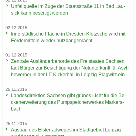
02.12.2015
Un­fall­quel­le im Zuge der Staats­stra­ße 11 in Bad Lau­
sick kann be­sei­tigt wer­den
02.12.2015
In­ner­städ­ti­sche Flä­che in Dresden-​Klotzsche wird mit
För­der­mit­teln wie­der nutz­bar ge­macht
01.12.2015
Zen­tra­le Aus­län­der­be­hör­de des Frei­staa­tes Sach­sen
lädt Bür­ger zur Be­sich­ti­gung der Not­un­ter­kunft für Asyl­
be­wer­ber in der LE Ki­cker­hall in Leipzig-​Plagwitz ein
25.11.2015
Lan­des­di­rek­ti­on Sach­sen gibt grü­nes Licht für die Be­
cken­er­wei­te­rung des Pump­spei­cher­wer­kes Mar­kers­
bach
25.11.2015
Aus­bau des Els­ter­rad­we­ges im Stadt­ge­biet Leip­zig