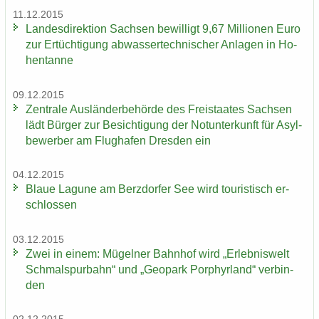
11.12.2015
Landesdirektion Sach­sen be­wil­ligt 9,67 Mil­lio­nen Euro
​
zur Er­tüch­ti­gung ab­was­ser­tech­ni­scher An­la­gen in Ho­
hen­tan­ne
09.12.2015
Zen­tra­le Aus­län­der­be­hör­de des Frei­staa­tes Sach­sen
lädt Bür­ger zur Be­sich­ti­gung der Not­un­ter­kunft für Asyl­
be­wer­ber am Flug­ha­fen Dres­den ein
04.12.2015
Blaue La­gu­ne am Berz­dor­fer See wird tou­ris­tisch er­
schlos­sen
03.12.2015
Zwei in einem: Mü­gel­ner Bahn­hof wird „Er­leb­nis­welt
Schmal­spur­bahn“ und „Geo­park Por­phyr­land“ ver­bin­
den