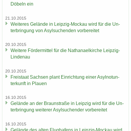
Dö­beln ein
21.10.2015
Wei­te­res Ge­län­de in Leipzig-​Mockau wird für die Un­
ter­brin­gung von Asyl­su­chen­den vor­be­rei­tet
20.10.2015
Wei­te­re För­der­mit­tel für die Na­tha­nael­kir­che Leipzig-​
Lindenau
20.10.2015
Frei­staat Sach­sen plant Ein­rich­tung einer Asyl­not­un­
ter­kunft in Plau­en
16.10.2015
Ge­län­de an der Braun­stra­ße in Leip­zig wird für die Un­
ter­brin­gung wei­te­rer Asyl­su­chen­der vor­be­rei­tet
16.10.2015
Ge­län­de des alten Flug­ha­fens in Leipzig-​Mockau wird