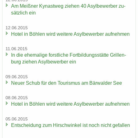
Am Meiß­ner Ky­nast­weg zie­hen 40 Asyl­be­wer­ber zu­
sätz­lich ein
12.06.2015
Hotel in Böh­len wird wei­te­re Asyl­be­wer­ber auf­neh­men
11.06.2015
In die ehe­ma­li­ge forst­li­che Fort­bil­dungs­stät­te Gril­len­
burg zie­hen Asyl­be­wer­ber ein
09.06.2015
Neuer Schub für den Tou­ris­mus am Bär­wal­der See
08.06.2015
Hotel in Böh­len wird wei­te­re Asyl­be­wer­ber auf­neh­men
05.06.2015
Ent­schei­dung zum Hirsch­win­kel ist noch nicht ge­fal­len