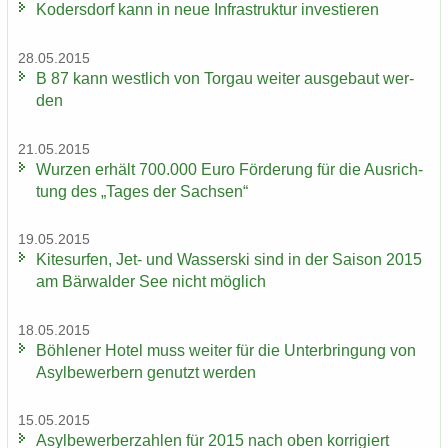
Ko­ders­dorf kann in neue In­fra­struk­tur in­ves­tie­ren
28.05.2015
B 87 kann west­lich von Tor­gau wei­ter aus­ge­baut wer­
den
21.05.2015
Wur­zen er­hält 700.000 Euro För­de­rung für die Aus­rich­
tung des „Tages der Sach­sen“
19.05.2015
Ki­te­sur­fen, Jet- und Was­ser­ski sind in der Sai­son 2015
am Bär­wal­der See nicht mög­lich
18.05.2015
Böh­le­ner Hotel muss wei­ter für die Un­ter­brin­gung von
Asyl­be­wer­bern ge­nutzt wer­den
15.05.2015
Asyl­be­wer­ber­zah­len für 2015 nach oben kor­ri­giert