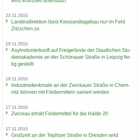
wird fi­nan­zi­ell un­ter­stützt
23.11.2015
Lan­des­di­rek­ti­on lässt Kies­sand­ta­ge­bau nur im Feld
Zitz­schen zu
19.11.2015
Asyl­not­un­ter­kunft auf Frei­ge­län­de der Staat­li­chen Stu­
di­en­aka­de­mie an der Schö­nau­er Stra­ße in Leip­zig fer­
tig ge­stellt
19.11.2015
In­dus­trie­denk­ma­le an der Zwi­ckau­er Stra­ße in Chem­
nitz kön­nen mit För­der­mit­teln sa­niert wer­den
17.11.2015
Zwi­ckau er­hält För­der­mit­tel für die Halde 20
17.11.2015
Groß­zelt an der Te­plit­zer Stra­ße in Dres­den wird