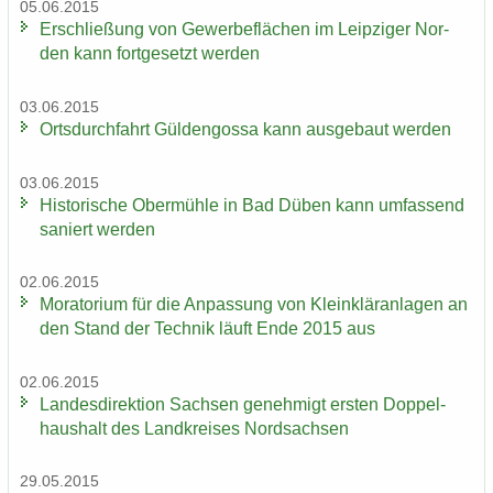
05.06.2015
Er­schlie­ßung von Ge­wer­be­flä­chen im Leip­zi­ger Nor­
den kann fort­ge­setzt wer­den
03.06.2015
Orts­durch­fahrt Gül­den­gos­sa kann aus­ge­baut wer­den
03.06.2015
His­to­ri­sche Ober­müh­le in Bad Düben kann um­fas­send
sa­niert wer­den
02.06.2015
Mo­ra­to­ri­um für die An­pas­sung von Klein­klär­an­la­gen an
den Stand der Tech­nik läuft Ende 2015 aus
02.06.2015
Lan­des­di­rek­ti­on Sach­sen ge­neh­migt ers­ten Dop­pel­
haus­halt des Land­krei­ses Nord­sach­sen
29.05.2015