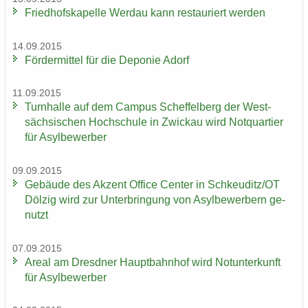
Fried­hofs­ka­pel­le Wer­dau kann re­stau­riert wer­den
14.09.2015
För­der­mit­tel für die De­po­nie Adorf
11.09.2015
Turn­hal­le auf dem Cam­pus Schef­fel­berg der West­
säch­si­schen Hoch­schu­le in Zwi­ckau wird Not­quar­tier
für Asyl­be­wer­ber
09.09.2015
Ge­bäu­de des Ak­zent Of­fice Cen­ter in Schkeu­ditz/OT
Döl­zig wird zur Un­ter­brin­gung von Asyl­be­wer­bern ge­
nutzt
07.09.2015
Areal am Dresd­ner Haupt­bahn­hof wird Not­un­ter­kunft
für Asyl­be­wer­ber