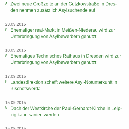
Zwei neue Groß­zel­te an der Gutz­kow­stra­ße in Dres­
den neh­men zu­sätz­lich Asyl­su­chen­de auf
23.09.2015
Ehe­ma­li­ger real-​Markt in Meißen-​Niederau wird zur
Un­ter­brin­gung von Asyl­be­wer­bern ge­nutzt
18.09.2015
Ehe­ma­li­ges Tech­ni­sches Rat­haus in Dres­den wird zur
Un­ter­brin­gung von Asyl­be­wer­bern ge­nutzt
17.09.2015
Lan­des­di­rek­ti­on schafft wei­te­re Asyl-​Notunterkunft in
Bi­schofs­wer­da
15.09.2015
Dach der West­kir­che der Paul-​Gerhardt-Kirche in Leip­
zig kann sa­niert wer­den
15.09.2015