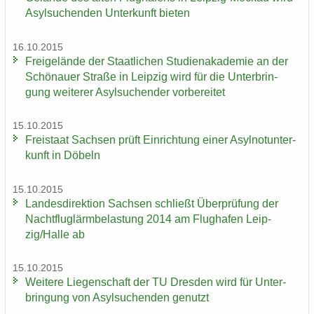
Asyl­su­chen­den Un­ter­kunft bie­ten
16.10.2015
Frei­ge­län­de der Staat­li­chen Stu­di­en­aka­de­mie an der
Schö­nau­er Stra­ße in Leip­zig wird für die Un­ter­brin­
gung wei­te­rer Asyl­su­chen­der vor­be­rei­tet
15.10.2015
Frei­staat Sach­sen prüft Ein­rich­tung einer Asyl­not­un­ter­
kunft in Dö­beln
15.10.2015
Lan­des­di­rek­ti­on Sach­sen schließt Über­prü­fung der
Nacht­flug­lärm­be­las­tung 2014 am Flug­ha­fen Leip­
zig/Halle ab
15.10.2015
Wei­te­re Lie­gen­schaft der TU Dres­den wird für Un­ter­
brin­gung von Asyl­su­chen­den ge­nutzt