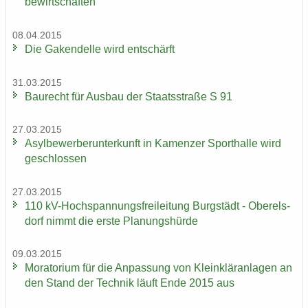
be­wirt­schaf­ten
08.04.2015
Die Ga­ken­del­le wird ent­schärft
31.03.2015
Bau­recht für Aus­bau der Staats­stra­ße S 91
27.03.2015
Asyl­be­wer­ber­un­ter­kunft in Ka­men­zer Sport­hal­le wird
ge­schlos­sen
27.03.2015
110 kV-​Hochspannungsfreileitung Burg­städt - Ober­els­
dorf nimmt die erste Pla­nungs­hür­de
09.03.2015
Mo­ra­to­ri­um für die An­pas­sung von Klein­klär­an­la­gen an
den Stand der Tech­nik läuft Ende 2015 aus