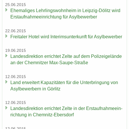
25.06.2015
Ehe­ma­li­ges Lehr­lings­wohn­heim in Leipzig-​Dölitz wird
Erst­auf­nah­me­ein­rich­tung für Asyl­be­wer­ber
22.06.2015
Frei­ta­ler Hotel wird In­te­rims­un­ter­kunft für Asyl­be­wer­ber
19.06.2015
Lan­des­di­rek­ti­on er­rich­tet Zelte auf dem Po­li­zei­ge­län­de
an der Chem­nit­zer Max-​Saupe-Straße
12.06.2015
Land er­wei­tert Ka­pa­zi­tä­ten für die Un­ter­brin­gung von
Asyl­be­wer­bern in Gör­litz
12.06.2015
Lan­des­di­rek­ti­on er­rich­tet Zelte in der Erst­auf­nah­me­ein­
rich­tung in Chemnitz-​Ebersdorf
12.06.2015