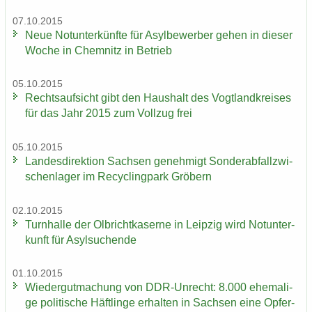
07.10.2015
Neue Not­un­ter­künf­te für Asyl­be­wer­ber gehen in die­ser
Woche in Chem­nitz in Be­trieb
05.10.2015
Rechts­auf­sicht gibt den Haus­halt des Vogt­land­krei­ses
für das Jahr 2015 zum Voll­zug frei
05.10.2015
Lan­des­di­rek­ti­on Sach­sen ge­neh­migt Son­der­ab­fall­zwi­
schen­la­ger im Re­cy­cling­park Grö­bern
02.10.2015
Turn­hal­le der Ol­bricht­ka­ser­ne in Leip­zig wird Not­un­ter­
kunft für Asyl­su­chen­de
01.10.2015
Wie­der­gut­ma­chung von DDR-​Unrecht: 8.000 ehe­ma­li­
ge po­li­ti­sche Häft­lin­ge er­hal­ten in Sach­sen eine Op­fer­