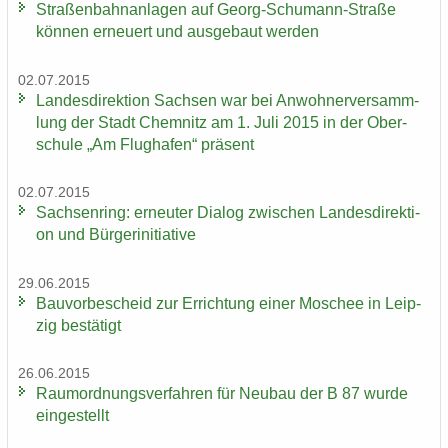
Stra­ßen­bahn­an­la­gen auf Georg-​Schumann-Straße
kön­nen er­neu­ert und aus­ge­baut wer­den
02.07.2015
Lan­des­di­rek­ti­on Sach­sen war bei An­woh­ner­ver­samm­
lung der Stadt Chem­nitz am 1. Juli 2015 in der Ober­
schu­le „Am Flug­ha­fen“ prä­sent
02.07.2015
Sach­sen­ring: er­neu­ter Dia­log zwi­schen Lan­des­di­rek­ti­
on und Bür­ger­initia­ti­ve
29.06.2015
Bau­vor­be­scheid zur Er­rich­tung einer Mo­schee in Leip­
zig be­stä­tigt
26.06.2015
Raum­ord­nungs­ver­fah­ren für Neu­bau der B 87 wurde
ein­ge­stellt