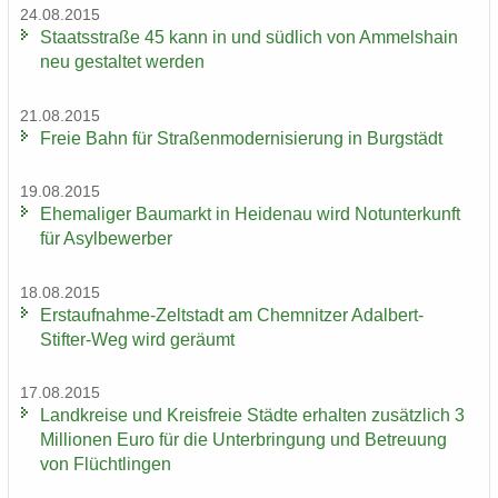
24.08.2015
Staats­stra­ße 45 kann in und süd­lich von Am­mels­hain
neu ge­stal­tet wer­den
21.08.2015
Freie Bahn für Stra­ßen­mo­der­ni­sie­rung in Burg­städt
19.08.2015
Ehe­ma­li­ger Bau­markt in Hei­den­au wird Not­un­ter­kunft
für Asyl­be­wer­ber
18.08.2015
Erstaufnahme-​Zeltstadt am Chem­nit­zer Adalbert-​
Stifter-Weg wird ge­räumt
17.08.2015
Land­krei­se und Kreis­freie Städ­te er­hal­ten zu­sätz­lich 3
Mil­lio­nen Euro für die Un­ter­brin­gung und Be­treu­ung
von Flücht­lin­gen