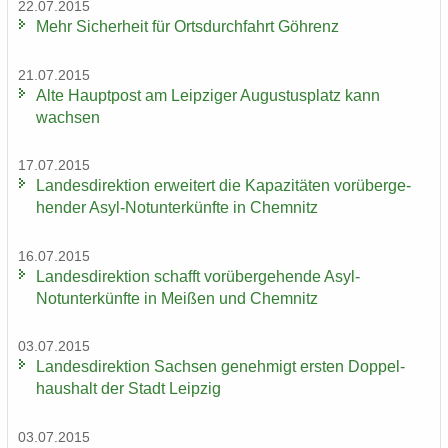
22.07.2015
Mehr Si­cher­heit für Orts­durch­fahrt Göh­renz
21.07.2015
Alte Haupt­post am Leip­zi­ger Au­gus­tus­platz kann
wach­sen
17.07.2015
Lan­des­di­rek­ti­on er­wei­tert die Ka­pa­zi­tä­ten vor­über­ge­
hen­der Asyl-​Notunter­künfte in Chem­nitz
16.07.2015
Lan­des­di­rek­ti­on schafft vor­über­ge­hen­de Asyl-​
Notunter­künfte in Mei­ßen und Chem­nitz
03.07.2015
Lan­des­di­rek­ti­on Sach­sen ge­neh­migt ers­ten Dop­pel­
haus­halt der Stadt Leip­zig
03.07.2015