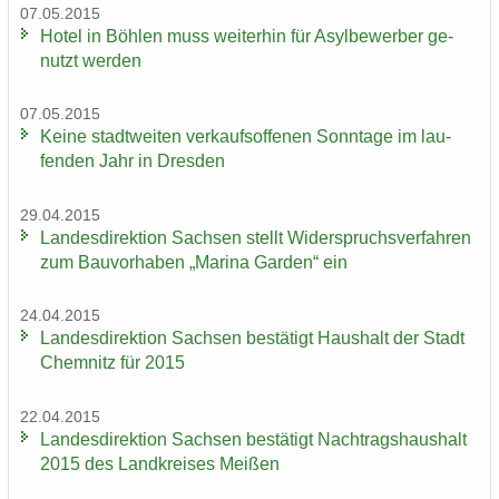
07.05.2015
Hotel in Böh­len muss wei­ter­hin für Asyl­be­wer­ber ge­
nutzt wer­den
07.05.2015
Keine stadt­wei­ten ver­kaufs­of­fe­nen Sonn­ta­ge im lau­
fen­den Jahr in Dres­den
29.04.2015
Lan­des­di­rek­ti­on Sach­sen stellt Wi­der­spruchs­ver­fah­ren
zum Bau­vor­ha­ben „Ma­ri­na Gar­den“ ein
24.04.2015
Lan­des­di­rek­ti­on Sach­sen be­stä­tigt Haus­halt der Stadt
Chem­nitz für 2015
22.04.2015
Lan­des­di­rek­ti­on Sach­sen be­stä­tigt Nach­trags­haus­halt
2015 des Land­krei­ses Mei­ßen