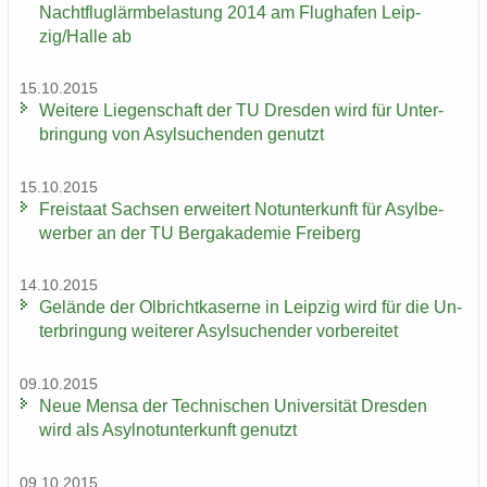
Nacht­flug­lärm­be­las­tung 2014 am Flug­ha­fen Leip­
zig/Halle ab
15.10.2015
Wei­te­re Lie­gen­schaft der TU Dres­den wird für Un­ter­
brin­gung von Asyl­su­chen­den ge­nutzt
15.10.2015
Frei­staat Sach­sen er­wei­tert Not­un­ter­kunft für Asyl­be­
wer­ber an der TU Berg­aka­de­mie Frei­berg
14.10.2015
Ge­län­de der Ol­bricht­ka­ser­ne in Leip­zig wird für die Un­
ter­brin­gung wei­te­rer Asyl­su­chen­der vor­be­rei­tet
09.10.2015
Neue Mensa der Tech­ni­schen Uni­ver­si­tät Dres­den
wird als Asyl­not­un­ter­kunft ge­nutzt
09.10.2015