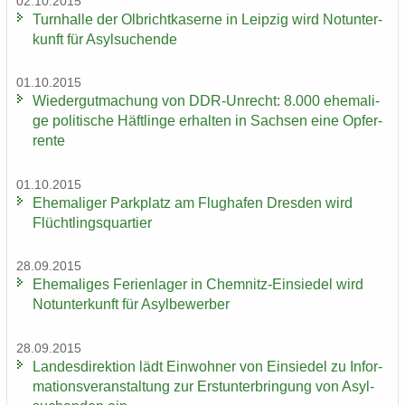
02.10.2015
Turn­hal­le der Ol­bricht­ka­ser­ne in Leip­zig wird Not­un­ter­
kunft für Asyl­su­chen­de
01.10.2015
Wie­der­gut­ma­chung von DDR-​Unrecht: 8.000 ehe­ma­li­
ge po­li­ti­sche Häft­lin­ge er­hal­ten in Sach­sen eine Op­fer­
ren­te
01.10.2015
Ehe­ma­li­ger Park­platz am Flug­ha­fen Dres­den wird
Flücht­lings­quar­tier
28.09.2015
Ehe­ma­li­ges Fe­ri­en­la­ger in Chemnitz-​Einsiedel wird
Not­un­ter­kunft für Asyl­be­wer­ber
28.09.2015
Lan­des­di­rek­ti­on lädt Ein­woh­ner von Ein­sie­del zu In­for­
ma­ti­ons­ver­an­stal­tung zur Erst­un­ter­brin­gung von Asyl­