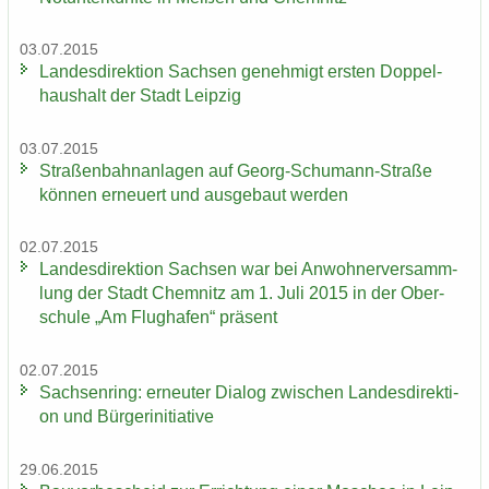
03.07.2015
Lan­des­di­rek­ti­on Sach­sen ge­neh­migt ers­ten Dop­pel­
haus­halt der Stadt Leip­zig
03.07.2015
Stra­ßen­bahn­an­la­gen auf Georg-​Schumann-Straße
kön­nen er­neu­ert und aus­ge­baut wer­den
02.07.2015
Lan­des­di­rek­ti­on Sach­sen war bei An­woh­ner­ver­samm­
lung der Stadt Chem­nitz am 1. Juli 2015 in der Ober­
schu­le „Am Flug­ha­fen“ prä­sent
02.07.2015
Sach­sen­ring: er­neu­ter Dia­log zwi­schen Lan­des­di­rek­ti­
on und Bür­ger­initia­ti­ve
29.06.2015