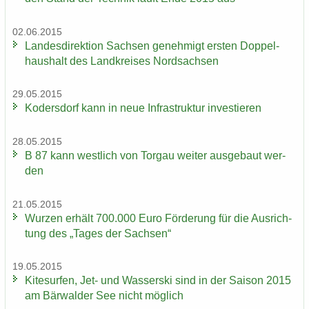
02.06.2015
Lan­des­di­rek­ti­on Sach­sen ge­neh­migt ers­ten Dop­pel­
haus­halt des Land­krei­ses Nord­sach­sen
29.05.2015
Ko­ders­dorf kann in neue In­fra­struk­tur in­ves­tie­ren
28.05.2015
B 87 kann west­lich von Tor­gau wei­ter aus­ge­baut wer­
den
21.05.2015
Wur­zen er­hält 700.000 Euro För­de­rung für die Aus­rich­
tung des „Tages der Sach­sen“
19.05.2015
Ki­te­sur­fen, Jet- und Was­ser­ski sind in der Sai­son 2015
am Bär­wal­der See nicht mög­lich