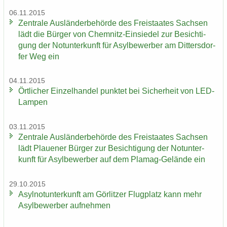
06.11.2015
Zen­tra­le Aus­län­der­be­hör­de des Frei­staa­tes Sach­sen
lädt die Bür­ger von Chemnitz-​Einsiedel zur Be­sich­ti­
gung der Not­un­ter­kunft für Asyl­be­wer­ber am Dit­ters­dor­
fer Weg ein
04.11.2015
Ört­li­cher Ein­zel­han­del punk­tet bei Si­cher­heit von LED-​
Lampen
03.11.2015
Zen­tra­le Aus­län­der­be­hör­de des Frei­staa­tes Sach­sen
lädt Plaue­ner Bür­ger zur Be­sich­ti­gung der Not­un­ter­
kunft für Asyl­be­wer­ber auf dem Plamag-​Gelände ein
29.10.2015
Asyl­not­un­ter­kunft am Gör­lit­zer Flug­platz kann mehr
Asyl­be­wer­ber auf­neh­men