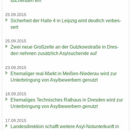
su­chen­den ein
25.09.2015
Si­cher­heit der Halle 4 in Leip­zig wird deut­lich ver­bes­
sert
25.09.2015
Zwei neue Groß­zel­te an der Gutz­kow­stra­ße in Dres­
den neh­men zu­sätz­lich Asyl­su­chen­de auf
23.09.2015
Ehe­ma­li­ger real-​Markt in Meißen-​Niederau wird zur
Un­ter­brin­gung von Asyl­be­wer­bern ge­nutzt
18.09.2015
Ehe­ma­li­ges Tech­ni­sches Rat­haus in Dres­den wird zur
Un­ter­brin­gung von Asyl­be­wer­bern ge­nutzt
17.09.2015
Lan­des­di­rek­ti­on schafft wei­te­re Asyl-​Notunterkunft in