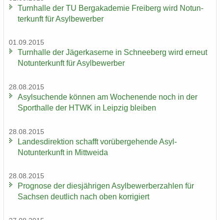
Turn­hal­le der TU Berg­aka­de­mie Frei­berg wird Not­un­
ter­kunft für Asyl­be­wer­ber
01.09.2015
Turn­hal­le der Jä­ger­ka­ser­ne in Schnee­berg wird er­neut
Not­un­ter­kunft für Asyl­be­wer­ber
28.08.2015
Asyl­su­chen­de kön­nen am Wo­chen­en­de noch in der
Sport­hal­le der HTWK in Leip­zig blei­ben
28.08.2015
Lan­des­di­rek­ti­on schafft vor­über­ge­hen­de Asyl-​
Notunterkunft in Mitt­wei­da
28.08.2015
Pro­gno­se der dies­jäh­ri­gen Asyl­be­wer­ber­zah­len für
Sach­sen deut­lich nach oben kor­ri­giert