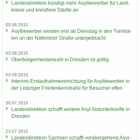
Lan­des­di­rek­ti­on kün­digt mehr Asyl­be­wer­ber für Land­
krei­se und kreis­freie Städ­te an
03.08.2015
Asyl­be­wer­ber wer­den erst ab Diens­tag in den Turn­hal­
len an der Nö­th­nit­zer Stra­ße un­ter­ge­bracht
03.08.2015
Ober­bür­ger­meis­ter­wahl in Dres­den ist gül­tig
03.08.2015
Interims-​Erstaufnahmeeinrichtung für Asyl­be­wer­ber in
der Leip­zi­ger Frie­de­ri­ken­stra­ße für Be­su­cher offen
30.07.2015
Lan­des­di­rek­ti­on schafft wei­te­re Asyl-​Notunterkünfte in
Dres­den
23.07.2015
Lan­des­di­rek­ti­on Sach­sen schafft vor­über­ge­hend Asyl­