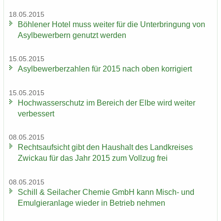
18.05.2015
Böh­le­ner Hotel muss wei­ter für die Un­ter­brin­gung von
Asyl­be­wer­bern ge­nutzt wer­den
15.05.2015
Asyl­be­wer­ber­zah­len für 2015 nach oben kor­ri­giert
15.05.2015
Hoch­was­ser­schutz im Be­reich der Elbe wird wei­ter
ver­bes­sert
08.05.2015
Rechts­auf­sicht gibt den Haus­halt des Land­krei­ses
Zwi­ckau für das Jahr 2015 zum Voll­zug frei
08.05.2015
Schill & Seil­a­cher Che­mie GmbH kann Misch-​ und
Emul­gier­an­la­ge wie­der in Be­trieb neh­men