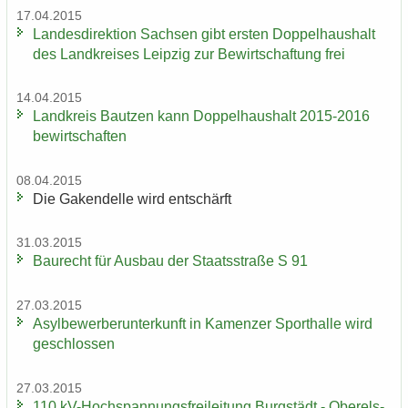
17.04.2015
Lan­des­di­rek­ti­on Sach­sen gibt ers­ten Dop­pel­haus­halt
des Land­krei­ses Leip­zig zur Be­wirt­schaf­tung frei
14.04.2015
Land­kreis Baut­zen kann Dop­pel­haus­halt 2015-2016
be­wirt­schaf­ten
08.04.2015
Die Ga­ken­del­le wird ent­schärft
31.03.2015
Bau­recht für Aus­bau der Staats­stra­ße S 91
27.03.2015
Asyl­be­wer­ber­un­ter­kunft in Ka­men­zer Sport­hal­le wird
ge­schlos­sen
27.03.2015
110 kV-​Hochspannungsfreileitung Burg­städt - Ober­els­