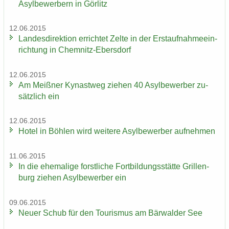
Asyl­be­wer­bern in Gör­litz
12.06.2015
Lan­des­di­rek­ti­on er­rich­tet Zelte in der Erst­auf­nah­me­ein­
rich­tung in Chemnitz-​Ebersdorf
12.06.2015
Am Meiß­ner Ky­nast­weg zie­hen 40 Asyl­be­wer­ber zu­
sätz­lich ein
12.06.2015
Hotel in Böh­len wird wei­te­re Asyl­be­wer­ber auf­neh­men
11.06.2015
In die ehe­ma­li­ge forst­li­che Fort­bil­dungs­stät­te Gril­len­
burg zie­hen Asyl­be­wer­ber ein
09.06.2015
Neuer Schub für den Tou­ris­mus am Bär­wal­der See