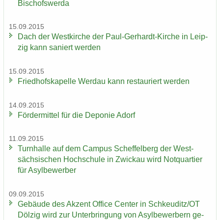
Bi­schofs­wer­da
15.09.2015
Dach der West­kir­che der Paul-​Gerhardt-Kirche in Leip­
zig kann sa­niert wer­den
15.09.2015
Fried­hofs­ka­pel­le Wer­dau kann re­stau­riert wer­den
14.09.2015
För­der­mit­tel für die De­po­nie Adorf
11.09.2015
Turn­hal­le auf dem Cam­pus Schef­fel­berg der West­
säch­si­schen Hoch­schu­le in Zwi­ckau wird Not­quar­tier
für Asyl­be­wer­ber
09.09.2015
Ge­bäu­de des Ak­zent Of­fice Cen­ter in Schkeu­ditz/OT
Döl­zig wird zur Un­ter­brin­gung von Asyl­be­wer­bern ge­