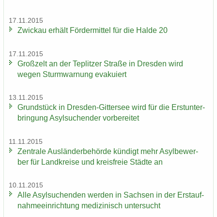
17.11.2015
Zwi­ckau er­hält För­der­mit­tel für die Halde 20
17.11.2015
Groß­zelt an der Te­plit­zer Stra­ße in Dres­den wird
wegen Sturm­war­nung eva­ku­iert
13.11.2015
Grund­stück in Dresden-​Gittersee wird für die Erst­un­ter­
brin­gung Asyl­su­chen­der vor­be­rei­tet
11.11.2015
Zen­tra­le Aus­län­der­be­hör­de kün­digt mehr Asyl­be­wer­
ber für Land­krei­se und kreis­freie Städ­te an
10.11.2015
Alle Asyl­su­chen­den wer­den in Sach­sen in der Erst­auf­
nah­me­ein­rich­tung me­di­zi­nisch un­ter­sucht