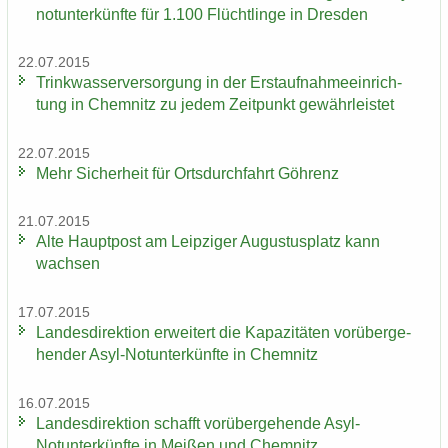
not­un­ter­künf­te für 1.100 Flücht­lin­ge in Dres­den
22.07.2015
Trink­was­ser­ver­sor­gung in der Erst­auf­nah­me­ein­rich­
tung in Chem­nitz zu jedem Zeit­punkt ge­währ­leis­tet
22.07.2015
Mehr Si­cher­heit für Orts­durch­fahrt Göh­renz
21.07.2015
Alte Haupt­post am Leip­zi­ger Au­gus­tus­platz kann
wach­sen
17.07.2015
Lan­des­di­rek­ti­on er­wei­tert die Ka­pa­zi­tä­ten vor­über­ge­
hen­der Asyl-​Notunter­künfte in Chem­nitz
16.07.2015
Lan­des­di­rek­ti­on schafft vor­über­ge­hen­de Asyl-​
Notunter­künfte in Mei­ßen und Chem­nitz