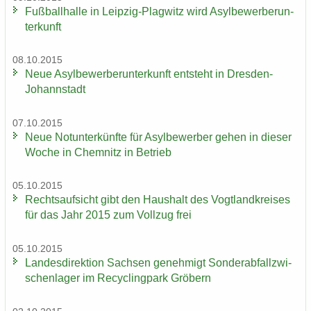
Fuß­ball­hal­le in Leipzig-​Plagwitz wird Asyl­be­wer­ber­un­
ter­kunft
08.10.2015
Neue Asyl­be­wer­ber­un­ter­kunft ent­steht in Dresden-​
Johannstadt
07.10.2015
Neue Not­un­ter­künf­te für Asyl­be­wer­ber gehen in die­ser
Woche in Chem­nitz in Be­trieb
05.10.2015
Rechts­auf­sicht gibt den Haus­halt des Vogt­land­krei­ses
für das Jahr 2015 zum Voll­zug frei
05.10.2015
Lan­des­di­rek­ti­on Sach­sen ge­neh­migt Son­der­ab­fall­zwi­
schen­la­ger im Re­cy­cling­park Grö­bern