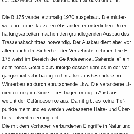
ca. 150 Meter von der be­stehen­den Stre­cke ent­fernt.
Die B 175 wurde letzt­ma­lig 1970 aus­ge­baut. Die mitt­ler­
wei­le in immer kür­ze­ren Ab­stän­den er­for­der­li­chen Un­ter­
hal­tungs­ar­bei­ten ma­chen den grund­le­gen­den Aus­bau des
Tras­sen­ab­schnit­tes not­wen­dig. Der Aus­bau dient aber vor
allem auch der Si­cher­heit der Ver­kehrs­teil­neh­mer. Die B
175 weist im Be­reich der Ge­län­de­sen­ke „Ga­ken­del­le“ ein
sehr hohes Ge­fäl­le auf. In­fol­ge des­sen kam es in der Ver­
gan­gen­heit sehr häu­fig zu Un­fäl­len - ins­be­son­de­re im
Win­ter­be­trieb durch ab­rut­schen­de Lkw. Die ver­än­der­te Li­
ni­en­füh­rung im Sinne eines bo­gen­för­mi­gen Aus­baus
weicht der Ge­län­de­sen­ke aus. Damit gibt es keine Tief­
punk­te mehr und es wer­den ver­bes­ser­te Halte-​ und Über­
hol­sicht­wei­ten er­mög­licht.
Die mit dem Vor­ha­ben ver­bun­de­nen Ein­grif­fe in Natur und