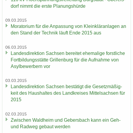
dorf nimmt die erste Pla­nungs­hür­de
09.03.2015
Mo­ra­to­ri­um für die An­pas­sung von Klein­klär­an­la­gen an
den Stand der Tech­nik läuft Ende 2015 aus
06.03.2015
Lan­des­di­rek­ti­on Sach­sen be­rei­tet ehe­ma­li­ge forst­li­che
Fort­bil­dungs­stät­te Gril­len­burg für die Auf­nah­me von
Asyl­be­wer­bern vor
03.03.2015
Lan­des­di­rek­ti­on Sach­sen be­stä­tigt die Ge­setz­mä­ßig­
keit des Haus­hal­tes des Land­krei­ses Mit­tel­sach­sen für
2015
02.03.2015
Zwi­schen Wald­heim und Ge­bers­bach kann ein Geh-
und Rad­weg ge­baut wer­den