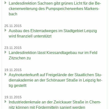
Lan­des­di­rek­ti­on Sach­sen gibt grü­nes Licht für die Be­
cken­er­wei­te­rung des Pump­spei­cher­wer­kes Mar­kers­
bach
25.11.2015
Aus­bau des Els­ter­rad­we­ges im Stadt­ge­biet Leip­zig
wird fi­nan­zi­ell un­ter­stützt
23.11.2015
Lan­des­di­rek­ti­on lässt Kies­sand­ta­ge­bau nur im Feld
Zitz­schen zu
19.11.2015
Asyl­not­un­ter­kunft auf Frei­ge­län­de der Staat­li­chen Stu­
di­en­aka­de­mie an der Schö­nau­er Stra­ße in Leip­zig fer­
tig ge­stellt
19.11.2015
In­dus­trie­denk­ma­le an der Zwi­ckau­er Stra­ße in Chem­
nitz kön­nen mit För­der­mit­teln sa­niert wer­den