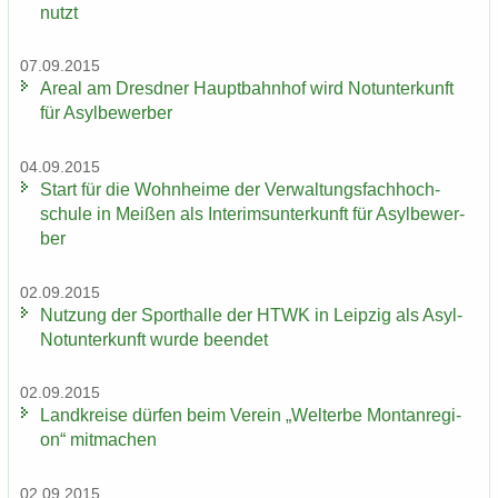
nutzt
07.09.2015
Areal am Dresd­ner Haupt­bahn­hof wird Not­un­ter­kunft
für Asyl­be­wer­ber
04.09.2015
Start für die Wohn­hei­me der Ver­wal­tungs­fach­hoch­
schu­le in Mei­ßen als In­te­rims­un­ter­kunft für Asyl­be­wer­
ber
02.09.2015
Nut­zung der Sport­hal­le der HTWK in Leip­zig als Asyl-​
Notunterkunft wurde be­en­det
02.09.2015
Land­krei­se dür­fen beim Ver­ein „Welt­erbe Mon­tan­re­gi­
on“ mit­ma­chen
02.09.2015