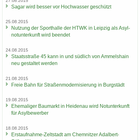
27.08.2015
Sagar wird bes­ser vor Hoch­was­ser ge­schützt
25.08.2015
Nut­zung der Sport­hal­le der HTWK in Leip­zig als Asyl­
not­un­ter­kunft wird be­en­det
24.08.2015
Staats­stra­ße 45 kann in und süd­lich von Am­mels­hain
neu ge­stal­tet wer­den
21.08.2015
Freie Bahn für Stra­ßen­mo­der­ni­sie­rung in Burg­städt
19.08.2015
Ehe­ma­li­ger Bau­markt in Hei­den­au wird Not­un­ter­kunft
für Asyl­be­wer­ber
18.08.2015
Erstaufnahme-​Zeltstadt am Chem­nit­zer Adalbert-​