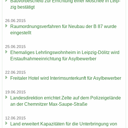
Bau­vor­be­scheid zur Er­rich­tung einer Mo­schee in Leip­
zig be­stä­tigt
26.06.2015
Raum­ord­nungs­ver­fah­ren für Neu­bau der B 87 wurde
ein­ge­stellt
25.06.2015
Ehe­ma­li­ges Lehr­lings­wohn­heim in Leipzig-​Dölitz wird
Erst­auf­nah­me­ein­rich­tung für Asyl­be­wer­ber
22.06.2015
Frei­ta­ler Hotel wird In­te­rims­un­ter­kunft für Asyl­be­wer­ber
19.06.2015
Lan­des­di­rek­ti­on er­rich­tet Zelte auf dem Po­li­zei­ge­län­de
an der Chem­nit­zer Max-​Saupe-Straße
12.06.2015
Land er­wei­tert Ka­pa­zi­tä­ten für die Un­ter­brin­gung von