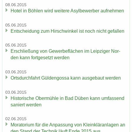
08.06.2015
Hotel in Böh­len wird wei­te­re Asyl­be­wer­ber auf­neh­men
05.06.2015
Ent­schei­dung zum Hirsch­win­kel ist noch nicht ge­fal­len
05.06.2015
Er­schlie­ßung von Ge­wer­be­flä­chen im Leip­zi­ger Nor­
den kann fort­ge­setzt wer­den
03.06.2015
Orts­durch­fahrt Gül­den­gos­sa kann aus­ge­baut wer­den
03.06.2015
His­to­ri­sche Ober­müh­le in Bad Düben kann um­fas­send
sa­niert wer­den
02.06.2015
Mo­ra­to­ri­um für die An­pas­sung von Klein­klär­an­la­gen an
den Stand der Tech­nik läuft Ende 2015 aus