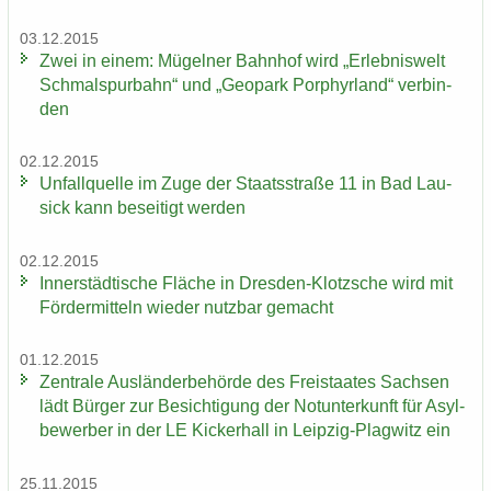
03.12.2015
Zwei in einem: Mü­gel­ner Bahn­hof wird „Er­leb­nis­welt
Schmal­spur­bahn“ und „Geo­park Por­phyr­land“ ver­bin­
den
02.12.2015
Un­fall­quel­le im Zuge der Staats­stra­ße 11 in Bad Lau­
sick kann be­sei­tigt wer­den
02.12.2015
In­ner­städ­ti­sche Flä­che in Dresden-​Klotzsche wird mit
För­der­mit­teln wie­der nutz­bar ge­macht
01.12.2015
Zen­tra­le Aus­län­der­be­hör­de des Frei­staa­tes Sach­sen
lädt Bür­ger zur Be­sich­ti­gung der Not­un­ter­kunft für Asyl­
be­wer­ber in der LE Ki­cker­hall in Leipzig-​Plagwitz ein
25.11.2015