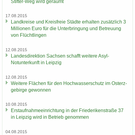
Stifter-Weg wird ge­räumt
17.08.2015
Land­krei­se und Kreis­freie Städ­te er­hal­ten zu­sätz­lich 3
Mil­lio­nen Euro für die Un­ter­brin­gung und Be­treu­ung
von Flücht­lin­gen
12.08.2015
Lan­des­di­rek­ti­on Sach­sen schafft wei­te­re Asyl-​
Notunterkunft in Leip­zig
12.08.2015
Wei­te­re Flä­chen für den Hoch­was­ser­schutz im Ost­erz­
ge­bir­ge ge­won­nen
10.08.2015
Erst­auf­nah­me­ein­rich­tung in der Frie­de­ri­ken­stra­ße 37
in Leip­zig wird in Be­trieb ge­nom­men
04.08.2015