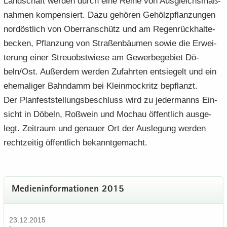
Land­schaft wer­den durch eine Reihe von Aus­gleichs­maß­
nah­men kom­pen­siert. Dazu ge­hö­ren Ge­hölz­pflan­zun­gen
nord­öst­lich von Ober­ran­schütz und am Re­gen­rück­hal­te­
be­cken, Pflan­zung von Stra­ßen­bäu­men sowie die Er­wei­
te­rung einer Streu­obst­wie­se am Ge­wer­be­ge­biet Dö­
beln/Ost. Au­ßer­dem wer­den Zu­fahr­ten ent­sie­gelt und ein
ehe­ma­li­ger Bahn­damm bei Klein­mock­ritz be­pflanzt.
Der Plan­fest­stel­lungs­be­schluss wird zu je­der­manns Ein­
sicht in Dö­beln, Roß­wein und Moch­au öf­fent­lich aus­ge­
legt. Zeit­raum und ge­nau­er Ort der Aus­le­gung wer­den
recht­zei­tig öf­fent­lich be­kannt­ge­macht.
Me­di­en­in­for­ma­tio­nen 2015
23.12.2015