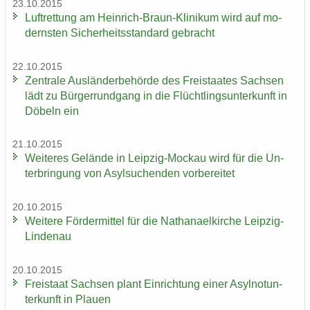
23.10.2015
Luft­ret­tung am Heinrich-​Braun-Klinikum wird auf mo­
derns­ten Si­cher­heits­stan­dard ge­bracht
22.10.2015
Zen­tra­le Aus­län­der­be­hör­de des Frei­staa­tes Sach­sen
lädt zu Bür­ger­rund­gang in die Flücht­lings­un­ter­kunft in
Dö­beln ein
21.10.2015
Wei­te­res Ge­län­de in Leipzig-​Mockau wird für die Un­
ter­brin­gung von Asyl­su­chen­den vor­be­rei­tet
20.10.2015
Wei­te­re För­der­mit­tel für die Na­tha­nael­kir­che Leipzig-​
Lindenau
20.10.2015
Frei­staat Sach­sen plant Ein­rich­tung einer Asyl­not­un­
ter­kunft in Plau­en