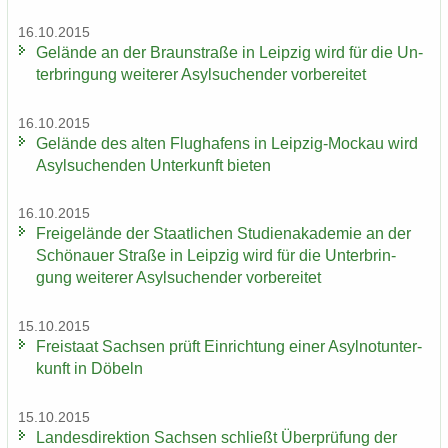
16.10.2015
Ge­län­de an der Braun­stra­ße in Leip­zig wird für die Un­
ter­brin­gung wei­te­rer Asyl­su­chen­der vor­be­rei­tet
16.10.2015
Ge­län­de des alten Flug­ha­fens in Leipzig-​Mockau wird
Asyl­su­chen­den Un­ter­kunft bie­ten
16.10.2015
Frei­ge­län­de der Staat­li­chen Stu­di­en­aka­de­mie an der
Schö­nau­er Stra­ße in Leip­zig wird für die Un­ter­brin­
gung wei­te­rer Asyl­su­chen­der vor­be­rei­tet
15.10.2015
Frei­staat Sach­sen prüft Ein­rich­tung einer Asyl­not­un­ter­
kunft in Dö­beln
15.10.2015
Lan­des­di­rek­ti­on Sach­sen schließt Über­prü­fung der