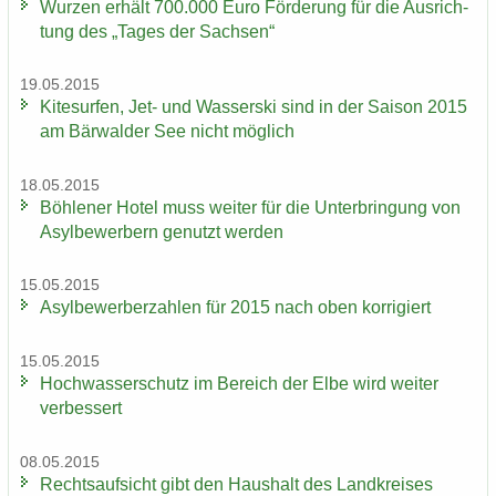
Wur­zen er­hält 700.000 Euro För­de­rung für die Aus­rich­
tung des „Tages der Sach­sen“
19.05.2015
Ki­te­sur­fen, Jet- und Was­ser­ski sind in der Sai­son 2015
am Bär­wal­der See nicht mög­lich
18.05.2015
Böh­le­ner Hotel muss wei­ter für die Un­ter­brin­gung von
Asyl­be­wer­bern ge­nutzt wer­den
15.05.2015
Asyl­be­wer­ber­zah­len für 2015 nach oben kor­ri­giert
15.05.2015
Hoch­was­ser­schutz im Be­reich der Elbe wird wei­ter
ver­bes­sert
08.05.2015
Rechts­auf­sicht gibt den Haus­halt des Land­krei­ses