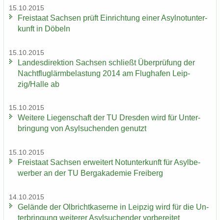
15.10.2015
Frei­staat Sach­sen prüft Ein­rich­tung einer Asyl­not­un­ter­
kunft in Dö­beln
15.10.2015
Lan­des­di­rek­ti­on Sach­sen schließt Über­prü­fung der
Nacht­flug­lärm­be­las­tung 2014 am Flug­ha­fen Leip­
zig/Halle ab
15.10.2015
Wei­te­re Lie­gen­schaft der TU Dres­den wird für Un­ter­
brin­gung von Asyl­su­chen­den ge­nutzt
15.10.2015
Frei­staat Sach­sen er­wei­tert Not­un­ter­kunft für Asyl­be­
wer­ber an der TU Berg­aka­de­mie Frei­berg
14.10.2015
Ge­län­de der Ol­bricht­ka­ser­ne in Leip­zig wird für die Un­
ter­brin­gung wei­te­rer Asyl­su­chen­der vor­be­rei­tet