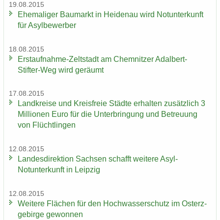
19.08.2015
Ehe­ma­li­ger Bau­markt in Hei­den­au wird Not­un­ter­kunft
für Asyl­be­wer­ber
18.08.2015
Erstaufnahme-​Zeltstadt am Chem­nit­zer Adalbert-​
Stifter-Weg wird ge­räumt
17.08.2015
Land­krei­se und Kreis­freie Städ­te er­hal­ten zu­sätz­lich 3
Mil­lio­nen Euro für die Un­ter­brin­gung und Be­treu­ung
von Flücht­lin­gen
12.08.2015
Lan­des­di­rek­ti­on Sach­sen schafft wei­te­re Asyl-​
Notunterkunft in Leip­zig
12.08.2015
Wei­te­re Flä­chen für den Hoch­was­ser­schutz im Ost­erz­
ge­bir­ge ge­won­nen