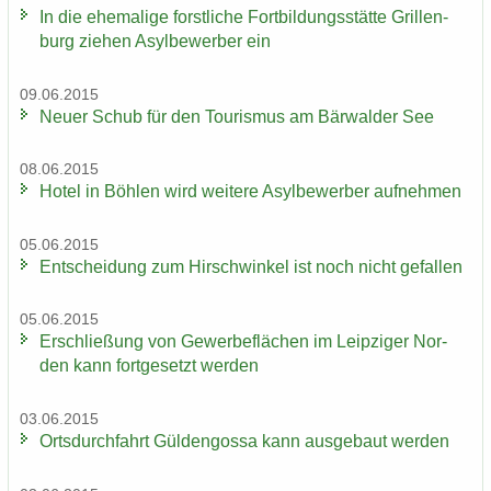
In die ehe­ma­li­ge forst­li­che Fort­bil­dungs­stät­te Gril­len­
burg zie­hen Asyl­be­wer­ber ein
09.06.2015
Neuer Schub für den Tou­ris­mus am Bär­wal­der See
08.06.2015
Hotel in Böh­len wird wei­te­re Asyl­be­wer­ber auf­neh­men
05.06.2015
Ent­schei­dung zum Hirsch­win­kel ist noch nicht ge­fal­len
05.06.2015
Er­schlie­ßung von Ge­wer­be­flä­chen im Leip­zi­ger Nor­
den kann fort­ge­setzt wer­den
03.06.2015
Orts­durch­fahrt Gül­den­gos­sa kann aus­ge­baut wer­den