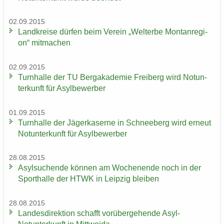
02.09.2015
Land­krei­se dür­fen beim Ver­ein „Welt­erbe Mon­tan­re­gi­
on“ mit­ma­chen
02.09.2015
Turn­hal­le der TU Berg­aka­de­mie Frei­berg wird Not­un­
ter­kunft für Asyl­be­wer­ber
01.09.2015
Turn­hal­le der Jä­ger­ka­ser­ne in Schnee­berg wird er­neut
Not­un­ter­kunft für Asyl­be­wer­ber
28.08.2015
Asyl­su­chen­de kön­nen am Wo­chen­en­de noch in der
Sport­hal­le der HTWK in Leip­zig blei­ben
28.08.2015
Lan­des­di­rek­ti­on schafft vor­über­ge­hen­de Asyl-​