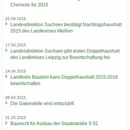
Chem­nitz für 2015
22.04.2015
Lan­des­di­rek­ti­on Sach­sen be­stä­tigt Nach­trags­haus­halt
2015 des Land­krei­ses Mei­ßen
17.04.2015
Lan­des­di­rek­ti­on Sach­sen gibt ers­ten Dop­pel­haus­halt
des Land­krei­ses Leip­zig zur Be­wirt­schaf­tung frei
14.04.2015
Land­kreis Baut­zen kann Dop­pel­haus­halt 2015-2016
be­wirt­schaf­ten
08.04.2015
Die Ga­ken­del­le wird ent­schärft
31.03.2015
Bau­recht für Aus­bau der Staats­stra­ße S 91