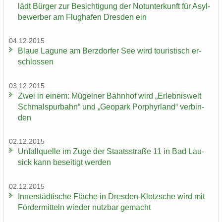
lädt Bür­ger zur Be­sich­ti­gung der Not­un­ter­kunft für Asyl­
be­wer­ber am Flug­ha­fen Dres­den ein
04.12.2015
Blaue La­gu­ne am Berz­dor­fer See wird tou­ris­tisch er­
schlos­sen
03.12.2015
Zwei in einem: Mü­gel­ner Bahn­hof wird „Er­leb­nis­welt
Schmal­spur­bahn“ und „Geo­park Por­phyr­land“ ver­bin­
den
02.12.2015
Un­fall­quel­le im Zuge der Staats­stra­ße 11 in Bad Lau­
sick kann be­sei­tigt wer­den
02.12.2015
In­ner­städ­ti­sche Flä­che in Dresden-​Klotzsche wird mit
För­der­mit­teln wie­der nutz­bar ge­macht