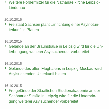
Wei­te­re För­der­mit­tel für die Na­tha­nael­kir­che Leipzig-​
Lindenau
20.10.2015
Frei­staat Sach­sen plant Ein­rich­tung einer Asyl­not­un­
ter­kunft in Plau­en
16.10.2015
Ge­län­de an der Braun­stra­ße in Leip­zig wird für die Un­
ter­brin­gung wei­te­rer Asyl­su­chen­der vor­be­rei­tet
16.10.2015
Ge­län­de des alten Flug­ha­fens in Leipzig-​Mockau wird
Asyl­su­chen­den Un­ter­kunft bie­ten
16.10.2015
Frei­ge­län­de der Staat­li­chen Stu­di­en­aka­de­mie an der
Schö­nau­er Stra­ße in Leip­zig wird für die Un­ter­brin­
gung wei­te­rer Asyl­su­chen­der vor­be­rei­tet