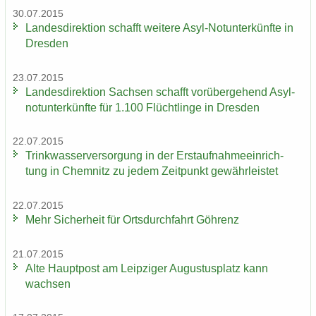
30.07.2015
Lan­des­di­rek­ti­on schafft wei­te­re Asyl-​Notunterkünfte in
Dres­den
23.07.2015
Lan­des­di­rek­ti­on Sach­sen schafft vor­über­ge­hend Asyl­
not­un­ter­künf­te für 1.100 Flücht­lin­ge in Dres­den
22.07.2015
Trink­was­ser­ver­sor­gung in der Erst­auf­nah­me­ein­rich­
tung in Chem­nitz zu jedem Zeit­punkt ge­währ­leis­tet
22.07.2015
Mehr Si­cher­heit für Orts­durch­fahrt Göh­renz
21.07.2015
Alte Haupt­post am Leip­zi­ger Au­gus­tus­platz kann
wach­sen