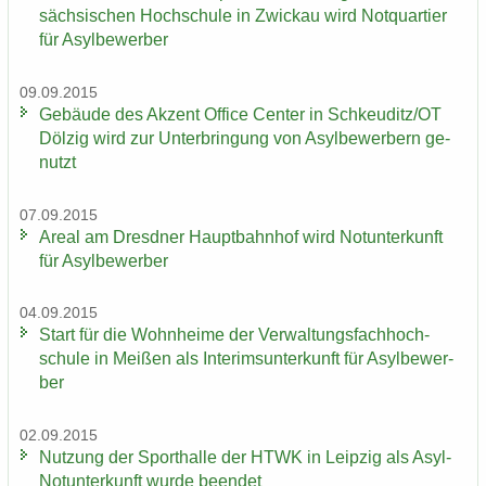
säch­si­schen Hoch­schu­le in Zwi­ckau wird Not­quar­tier
für Asyl­be­wer­ber
09.09.2015
Ge­bäu­de des Ak­zent Of­fice Cen­ter in Schkeu­ditz/OT
Döl­zig wird zur Un­ter­brin­gung von Asyl­be­wer­bern ge­
nutzt
07.09.2015
Areal am Dresd­ner Haupt­bahn­hof wird Not­un­ter­kunft
für Asyl­be­wer­ber
04.09.2015
Start für die Wohn­hei­me der Ver­wal­tungs­fach­hoch­
schu­le in Mei­ßen als In­te­rims­un­ter­kunft für Asyl­be­wer­
ber
02.09.2015
Nut­zung der Sport­hal­le der HTWK in Leip­zig als Asyl-​
Notunterkunft wurde be­en­det