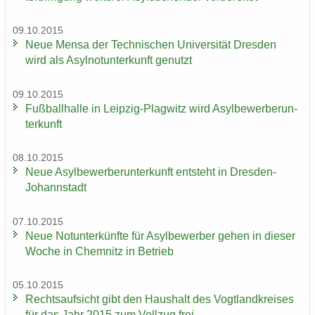
09.10.2015
Neue Mensa der Tech­ni­schen Uni­ver­si­tät Dres­den
wird als Asyl­not­un­ter­kunft ge­nutzt
09.10.2015
Fuß­ball­hal­le in Leipzig-​Plagwitz wird Asyl­be­wer­ber­un­
ter­kunft
08.10.2015
Neue Asyl­be­wer­ber­un­ter­kunft ent­steht in Dresden-​
Johannstadt
07.10.2015
Neue Not­un­ter­künf­te für Asyl­be­wer­ber gehen in die­ser
Woche in Chem­nitz in Be­trieb
05.10.2015
Rechts­auf­sicht gibt den Haus­halt des Vogt­land­krei­ses
für das Jahr 2015 zum Voll­zug frei