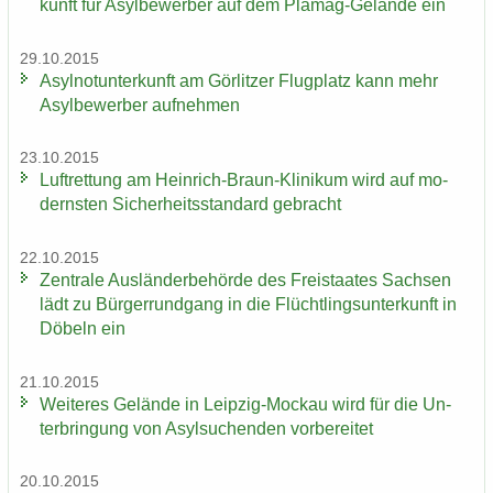
kunft für Asyl­be­wer­ber auf dem Plamag-​Gelände ein
29.10.2015
Asyl­not­un­ter­kunft am Gör­lit­zer Flug­platz kann mehr
Asyl­be­wer­ber auf­neh­men
23.10.2015
Luft­ret­tung am Heinrich-​Braun-Klinikum wird auf mo­
derns­ten Si­cher­heits­stan­dard ge­bracht
22.10.2015
Zen­tra­le Aus­län­der­be­hör­de des Frei­staa­tes Sach­sen
lädt zu Bür­ger­rund­gang in die Flücht­lings­un­ter­kunft in
Dö­beln ein
21.10.2015
Wei­te­res Ge­län­de in Leipzig-​Mockau wird für die Un­
ter­brin­gung von Asyl­su­chen­den vor­be­rei­tet
20.10.2015