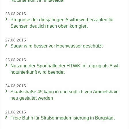
Notunterkunft in Mitt­wei­da
28.08.2015
Pro­gno­se der dies­jäh­ri­gen Asyl­be­wer­ber­zah­len für
Sach­sen deut­lich nach oben kor­ri­giert
27.08.2015
Sagar wird bes­ser vor Hoch­was­ser ge­schützt
25.08.2015
Nut­zung der Sport­hal­le der HTWK in Leip­zig als Asyl­
not­un­ter­kunft wird be­en­det
24.08.2015
Staats­stra­ße 45 kann in und süd­lich von Am­mels­hain
neu ge­stal­tet wer­den
21.08.2015
Freie Bahn für Stra­ßen­mo­der­ni­sie­rung in Burg­städt