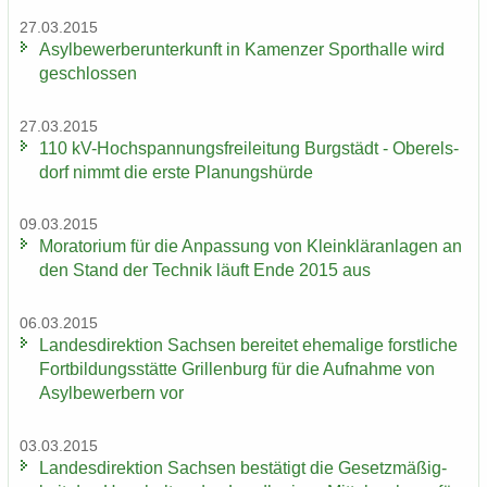
27.03.2015
Asyl­be­wer­ber­un­ter­kunft in Ka­men­zer Sport­hal­le wird
ge­schlos­sen
27.03.2015
110 kV-​Hochspannungsfreileitung Burg­städt - Ober­els­
dorf nimmt die erste Pla­nungs­hür­de
09.03.2015
Mo­ra­to­ri­um für die An­pas­sung von Klein­klär­an­la­gen an
den Stand der Tech­nik läuft Ende 2015 aus
06.03.2015
Lan­des­di­rek­ti­on Sach­sen be­rei­tet ehe­ma­li­ge forst­li­che
Fort­bil­dungs­stät­te Gril­len­burg für die Auf­nah­me von
Asyl­be­wer­bern vor
03.03.2015
Lan­des­di­rek­ti­on Sach­sen be­stä­tigt die Ge­setz­mä­ßig­