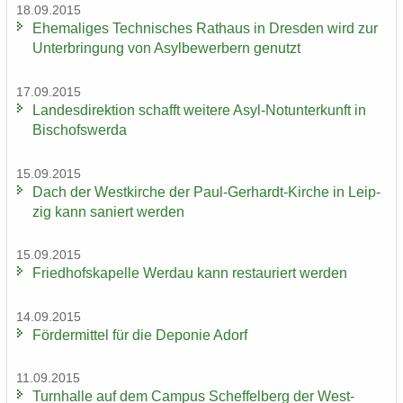
18.09.2015
Ehe­ma­li­ges Tech­ni­sches Rat­haus in Dres­den wird zur
Un­ter­brin­gung von Asyl­be­wer­bern ge­nutzt
17.09.2015
Lan­des­di­rek­ti­on schafft wei­te­re Asyl-​Notunterkunft in
Bi­schofs­wer­da
15.09.2015
Dach der West­kir­che der Paul-​Gerhardt-Kirche in Leip­
zig kann sa­niert wer­den
15.09.2015
Fried­hofs­ka­pel­le Wer­dau kann re­stau­riert wer­den
14.09.2015
För­der­mit­tel für die De­po­nie Adorf
11.09.2015
Turn­hal­le auf dem Cam­pus Schef­fel­berg der West­