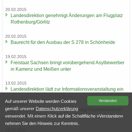
20.02.2015
Lan­des­di­rek­ti­on ge­neh­migt Än­de­run­gen am Flug­platz
Ro­then­burg/Gör­litz
20.02.2015
Bau­recht für den Aus­bau der S 278 in Schön­hei­de
19.02.2015
Frei­staat Sach­sen bringt vor­über­ge­hend Asyl­be­wer­ber
in Ka­menz und Mei­ßen unter
13.02.2015
Lan­des­di­rek­ti­on lädt zur In­for­ma­ti­ons­ver­an­stal­tung ein
Auf un­se­rer Web­site wer­den Coo­kies
Ver­stan­den
13.02.2015
gemäß un­se­rer
Da­ten­schutz­er­klä­rung
Lan­des­di­rek­ti­on Sach­sen ge­neh­migt Dop­pel­haus­halt
für Erz­ge­birgs­kreis
ver­wen­det. Mit einem Klick auf die Schalt­flä­che »Ver­stan­den«
neh­men Sie den Hin­weis zur Kennt­nis.
13.02.2015