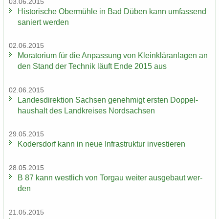
03.06.2015
His­to­ri­sche Ober­müh­le in Bad Düben kann um­fas­send
sa­niert wer­den
02.06.2015
Mo­ra­to­ri­um für die An­pas­sung von Klein­klär­an­la­gen an
den Stand der Tech­nik läuft Ende 2015 aus
02.06.2015
Lan­des­di­rek­ti­on Sach­sen ge­neh­migt ers­ten Dop­pel­
haus­halt des Land­krei­ses Nord­sach­sen
29.05.2015
Ko­ders­dorf kann in neue In­fra­struk­tur in­ves­tie­ren
28.05.2015
B 87 kann west­lich von Tor­gau wei­ter aus­ge­baut wer­
den
21.05.2015