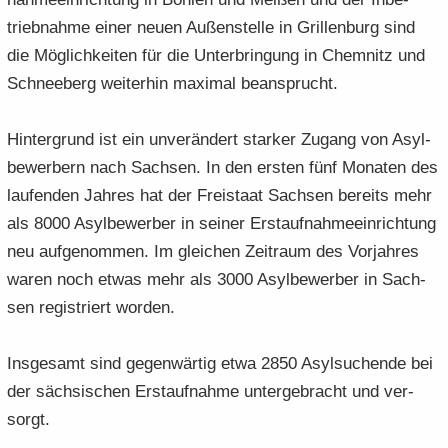
trieb­nah­me einer neuen Au­ßen­stel­le in Gril­len­burg sind
die Mög­lich­kei­ten für die Un­ter­brin­gung in Chem­nitz und
Schnee­berg wei­ter­hin ma­xi­mal be­an­sprucht.
Hin­ter­grund ist ein un­ver­än­dert star­ker Zu­gang von Asyl­
be­wer­bern nach Sach­sen. In den ers­ten fünf Mo­na­ten des
lau­fen­den Jah­res hat der Frei­staat Sach­sen be­reits mehr
als 8000 Asyl­be­wer­ber in sei­ner Erst­auf­nah­me­ein­rich­tung
neu auf­ge­nom­men. Im glei­chen Zeit­raum des Vor­jah­res
waren noch etwas mehr als 3000 Asyl­be­wer­ber in Sach­
sen re­gis­triert wor­den.
Ins­ge­samt sind ge­gen­wär­tig etwa 2850 Asyl­su­chen­de bei
der säch­si­schen Erst­auf­nah­me un­ter­ge­bracht und ver­
sorgt.