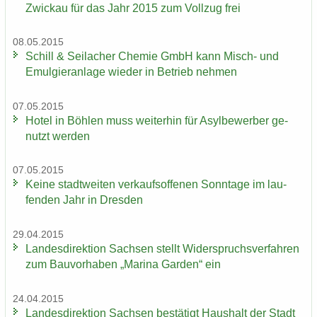
Zwi­ckau für das Jahr 2015 zum Voll­zug frei
08.05.2015
Schill & Seil­a­cher Che­mie GmbH kann Misch-​ und
Emul­gier­an­la­ge wie­der in Be­trieb neh­men
07.05.2015
Hotel in Böh­len muss wei­ter­hin für Asyl­be­wer­ber ge­
nutzt wer­den
07.05.2015
Keine stadt­wei­ten ver­kaufs­of­fe­nen Sonn­ta­ge im lau­
fen­den Jahr in Dres­den
29.04.2015
Lan­des­di­rek­ti­on Sach­sen stellt Wi­der­spruchs­ver­fah­ren
zum Bau­vor­ha­ben „Ma­ri­na Gar­den“ ein
24.04.2015
Lan­des­di­rek­ti­on Sach­sen be­stä­tigt Haus­halt der Stadt