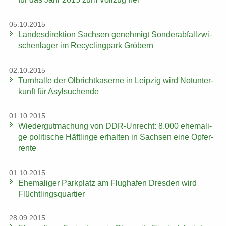
05.10.2015
Lan­des­di­rek­ti­on Sach­sen ge­neh­migt Son­der­ab­fall­zwi­
schen­la­ger im Re­cy­cling­park Grö­bern
02.10.2015
Turn­hal­le der Ol­bricht­ka­ser­ne in Leip­zig wird Not­un­ter­
kunft für Asyl­su­chen­de
01.10.2015
Wie­der­gut­ma­chung von DDR-​Unrecht: 8.000 ehe­ma­li­
ge po­li­ti­sche Häft­lin­ge er­hal­ten in Sach­sen eine Op­fer­
ren­te
01.10.2015
Ehe­ma­li­ger Park­platz am Flug­ha­fen Dres­den wird
Flücht­lings­quar­tier
28.09.2015