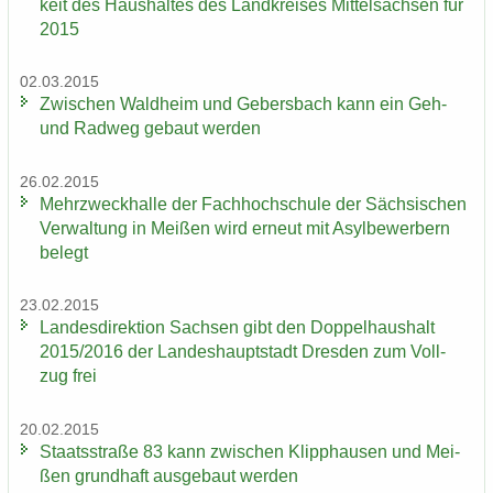
keit des Haus­hal­tes des Land­krei­ses Mit­tel­sach­sen für
2015
02.03.2015
Zwi­schen Wald­heim und Ge­bers­bach kann ein Geh-
und Rad­weg ge­baut wer­den
26.02.2015
Mehr­zweck­hal­le der Fach­hoch­schu­le der Säch­si­schen
Ver­wal­tung in Mei­ßen wird er­neut mit Asyl­be­wer­bern
be­legt
23.02.2015
Lan­des­di­rek­ti­on Sach­sen gibt den Dop­pel­haus­halt
2015/2016 der Lan­des­haupt­stadt Dres­den zum Voll­
zug frei
20.02.2015
Staats­stra­ße 83 kann zwi­schen Klipp­hau­sen und Mei­
ßen grund­haft aus­ge­baut wer­den