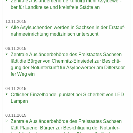
Zen­tra­le Aus­län­der­be­hör­de kün­digt mehr Asyl­be­wer­
ber für Land­krei­se und kreis­freie Städ­te an
10.11.2015
Alle Asyl­su­chen­den wer­den in Sach­sen in der Erst­auf­
nah­me­ein­rich­tung me­di­zi­nisch un­ter­sucht
06.11.2015
Zen­tra­le Aus­län­der­be­hör­de des Frei­staa­tes Sach­sen
lädt die Bür­ger von Chemnitz-​Einsiedel zur Be­sich­ti­
gung der Not­un­ter­kunft für Asyl­be­wer­ber am Dit­ters­dor­
fer Weg ein
04.11.2015
Ört­li­cher Ein­zel­han­del punk­tet bei Si­cher­heit von LED-​
Lampen
03.11.2015
Zen­tra­le Aus­län­der­be­hör­de des Frei­staa­tes Sach­sen
lädt Plaue­ner Bür­ger zur Be­sich­ti­gung der Not­un­ter­