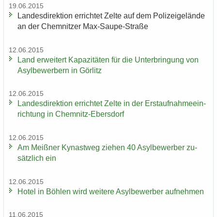
19.06.2015
Lan­des­di­rek­ti­on er­rich­tet Zelte auf dem Po­li­zei­ge­län­de
an der Chem­nit­zer Max-​Saupe-Straße
12.06.2015
Land er­wei­tert Ka­pa­zi­tä­ten für die Un­ter­brin­gung von
Asyl­be­wer­bern in Gör­litz
12.06.2015
Lan­des­di­rek­ti­on er­rich­tet Zelte in der Erst­auf­nah­me­ein­
rich­tung in Chemnitz-​Ebersdorf
12.06.2015
Am Meiß­ner Ky­nast­weg zie­hen 40 Asyl­be­wer­ber zu­
sätz­lich ein
12.06.2015
Hotel in Böh­len wird wei­te­re Asyl­be­wer­ber auf­neh­men
11.06.2015