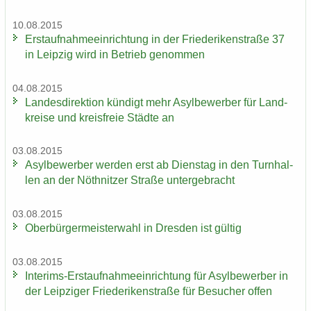
10.08.2015
Erst­auf­nah­me­ein­rich­tung in der Frie­de­ri­ken­stra­ße 37
in Leip­zig wird in Be­trieb ge­nom­men
04.08.2015
Lan­des­di­rek­ti­on kün­digt mehr Asyl­be­wer­ber für Land­
krei­se und kreis­freie Städ­te an
03.08.2015
Asyl­be­wer­ber wer­den erst ab Diens­tag in den Turn­hal­
len an der Nö­th­nit­zer Stra­ße un­ter­ge­bracht
03.08.2015
Ober­bür­ger­meis­ter­wahl in Dres­den ist gül­tig
03.08.2015
Interims-​Erstaufnahmeeinrichtung für Asyl­be­wer­ber in
der Leip­zi­ger Frie­de­ri­ken­stra­ße für Be­su­cher offen