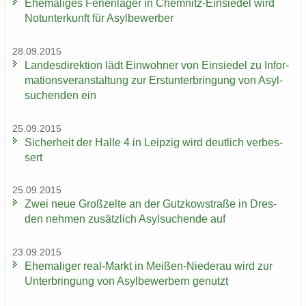
Ehe­ma­li­ges Fe­ri­en­la­ger in Chemnitz-​Einsiedel wird
Not­un­ter­kunft für Asyl­be­wer­ber
28.09.2015
Lan­des­di­rek­ti­on lädt Ein­woh­ner von Ein­sie­del zu In­for­
ma­ti­ons­ver­an­stal­tung zur Erst­un­ter­brin­gung von Asyl­
su­chen­den ein
25.09.2015
Si­cher­heit der Halle 4 in Leip­zig wird deut­lich ver­bes­
sert
25.09.2015
Zwei neue Groß­zel­te an der Gutz­kow­stra­ße in Dres­
den neh­men zu­sätz­lich Asyl­su­chen­de auf
23.09.2015
Ehe­ma­li­ger real-​Markt in Meißen-​Niederau wird zur
Un­ter­brin­gung von Asyl­be­wer­bern ge­nutzt