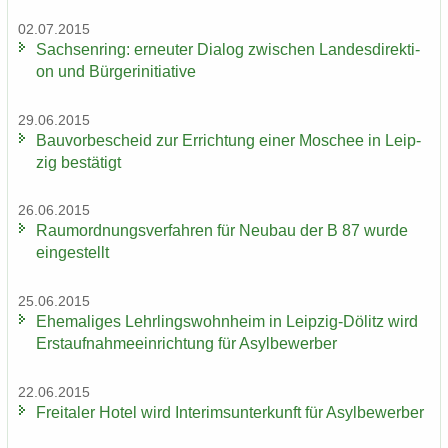
02.07.2015
Sach­sen­ring: er­neu­ter Dia­log zwi­schen Lan­des­di­rek­ti­
on und Bür­ger­initia­ti­ve
29.06.2015
Bau­vor­be­scheid zur Er­rich­tung einer Mo­schee in Leip­
zig be­stä­tigt
26.06.2015
Raum­ord­nungs­ver­fah­ren für Neu­bau der B 87 wurde
ein­ge­stellt
25.06.2015
Ehe­ma­li­ges Lehr­lings­wohn­heim in Leipzig-​Dölitz wird
Erst­auf­nah­me­ein­rich­tung für Asyl­be­wer­ber
22.06.2015
Frei­ta­ler Hotel wird In­te­rims­un­ter­kunft für Asyl­be­wer­ber