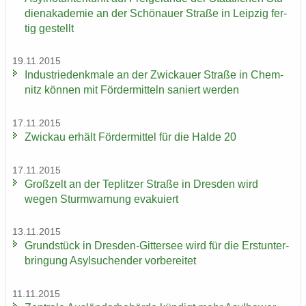
di­en­aka­de­mie an der Schö­nau­er Stra­ße in Leip­zig fer­
tig ge­stellt
19.11.2015
In­dus­trie­denk­ma­le an der Zwi­ckau­er Stra­ße in Chem­
nitz kön­nen mit För­der­mit­teln sa­niert wer­den
17.11.2015
Zwi­ckau er­hält För­der­mit­tel für die Halde 20
17.11.2015
Groß­zelt an der Te­plit­zer Stra­ße in Dres­den wird
wegen Sturm­war­nung eva­ku­iert
13.11.2015
Grund­stück in Dresden-​Gittersee wird für die Erst­un­ter­
brin­gung Asyl­su­chen­der vor­be­rei­tet
11.11.2015