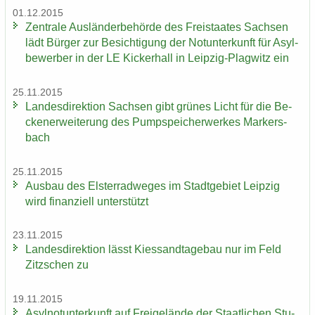
01.12.2015
Zen­tra­le Aus­län­der­be­hör­de des Frei­staa­tes Sach­sen
lädt Bür­ger zur Be­sich­ti­gung der Not­un­ter­kunft für Asyl­
be­wer­ber in der LE Ki­cker­hall in Leipzig-​Plagwitz ein
25.11.2015
Lan­des­di­rek­ti­on Sach­sen gibt grü­nes Licht für die Be­
cken­er­wei­te­rung des Pump­spei­cher­wer­kes Mar­kers­
bach
25.11.2015
Aus­bau des Els­ter­rad­we­ges im Stadt­ge­biet Leip­zig
wird fi­nan­zi­ell un­ter­stützt
23.11.2015
Lan­des­di­rek­ti­on lässt Kies­sand­ta­ge­bau nur im Feld
Zitz­schen zu
19.11.2015
Asyl­not­un­ter­kunft auf Frei­ge­län­de der Staat­li­chen Stu­