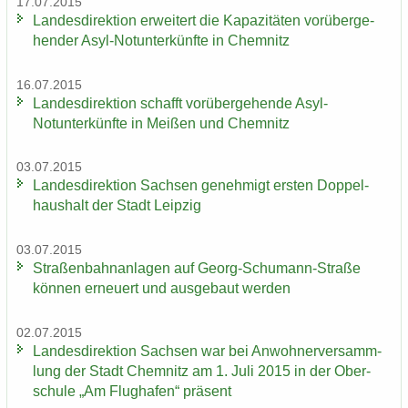
17.07.2015
Lan­des­di­rek­ti­on er­wei­tert die Ka­pa­zi­tä­ten vor­über­ge­
hen­der Asyl-​Notunter­künfte in Chem­nitz
16.07.2015
Lan­des­di­rek­ti­on schafft vor­über­ge­hen­de Asyl-​
Notunter­künfte in Mei­ßen und Chem­nitz
03.07.2015
Lan­des­di­rek­ti­on Sach­sen ge­neh­migt ers­ten Dop­pel­
haus­halt der Stadt Leip­zig
03.07.2015
Stra­ßen­bahn­an­la­gen auf Georg-​Schumann-Straße
kön­nen er­neu­ert und aus­ge­baut wer­den
02.07.2015
Lan­des­di­rek­ti­on Sach­sen war bei An­woh­ner­ver­samm­
lung der Stadt Chem­nitz am 1. Juli 2015 in der Ober­
schu­le „Am Flug­ha­fen“ prä­sent