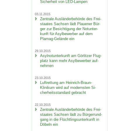
Si­cher­heit von LED-​Lampen
03.11.2015
Zen­tra­le Aus­län­der­be­hör­de des Frei­
staa­tes Sach­sen lädt Plaue­ner Bür­
ger zur Be­sich­ti­gung der Not­un­ter­
kunft für Asyl­be­wer­ber auf dem
Plamag-​Gelände ein
29.10.2015
Asyl­not­un­ter­kunft am Gör­lit­zer Flug­
platz kann mehr Asyl­be­wer­ber auf­
neh­men
23.10.2015
Luft­ret­tung am Heinrich-​Braun-
Klinikum wird auf mo­derns­ten Si­
cher­heits­stan­dard ge­bracht
22.10.2015
Zen­tra­le Aus­län­der­be­hör­de des Frei­
staa­tes Sach­sen lädt zu Bür­ger­rund­
gang in die Flücht­lings­un­ter­kunft in
Dö­beln ein