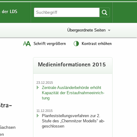
 der LDS
Übergeordnete Seiten
Schrift vergrößern
Kontrast erhöhen
Me­di­en­in­for­ma­tio­nen 2015
23.12.2015
Zen­tra­le Aus­län­der­be­hör­de er­höht
Ka­pa­zi­tät der Erst­auf­nah­me­ein­rich­
tung
Stra­
11.12.2015
Plan­fest­stel­lungs­ver­fah­ren zur 2.
Stufe des „Chem­nit­zer Mo­dells“ ab­
ge­schlos­sen
 Sach­sen
ben