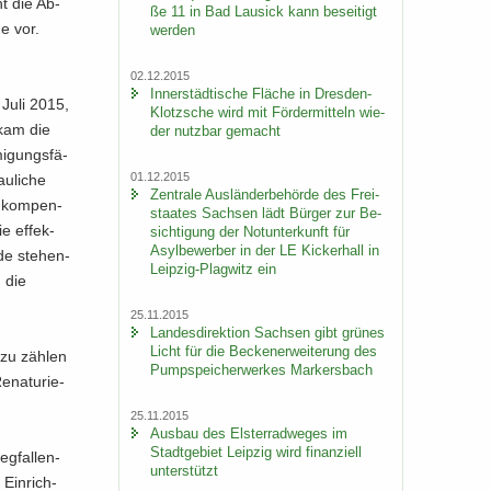
ht die Ab­
ße 11 in Bad Lau­sick kann be­sei­tigt
ße vor.
wer­den
02.12.2015
In­ner­städ­ti­sche Flä­che in Dresden-​
 Juli 2015,
Klotzsche wird mit För­der­mit­teln wie­
 kam die
der nutz­bar ge­macht
mi­gungs­fä­
01.12.2015
u­li­che
Zen­tra­le Aus­län­der­be­hör­de des Frei­
ig kom­pen­
staa­tes Sach­sen lädt Bür­ger zur Be­
e ef­fek­
sich­ti­gung der Not­un­ter­kunft für
Asyl­be­wer­ber in der LE Ki­cker­hall in
ede ste­hen­
Leipzig-​Plagwitz ein
d die
25.11.2015
Lan­des­di­rek­ti­on Sach­sen gibt grü­nes
Licht für die Be­cken­er­wei­te­rung des
azu zäh­len
Pump­spei­cher­wer­kes Mar­kers­bach
­na­tu­rie­
25.11.2015
Aus­bau des Els­ter­rad­we­ges im
Stadt­ge­biet Leip­zig wird fi­nan­zi­ell
g­fal­len­
un­ter­stützt
Ein­rich­