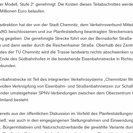
er Mo­dell, Stufe 2“ ge­neh­migt. Die Kos­ten die­ses Teil­ab­schnit­tes wer­d
Mil­lio­nen Euro be­lau­fen.
­di­rek­ti­on hat der von der Stadt Chem­nitz, dem Ver­kehrs­ver­bund Mit­te
G be­schlos­se­nen und zur Plan­fest­stel­lung be­an­trag­ten Stre­cken­va­ri­
g ge­ge­ben. Die ge­neh­mig­te Stre­cke führt von der Berns­dor­fer Stra­ße
e und dann wei­ter durch die Rei­chen­hai­ner Stra­ße. Ober­halb des Zen­tr
u­des der TU Chem­nitz wird die Tras­se land­wärts rechts ab­schwen­ken
 Ende des Süd­bahn­ho­fes in die be­stehen­de Ei­sen­bahn­stre­cke in Rich­t
e­bun­den.
n­bahn­stre­cke ist Teil des in­te­grier­ten Ver­kehrs­sys­tems „Chem­nit­zer Mo
n­vol­len Ver­knüp­fung von Eisenbahn-​ und Stra­ßen­bahn­net­zen zur Schaf
en­der um­stei­ge­frei­er SPNV-​Verbindungen zwi­schen dem Ober­zen­trum
­land be­steht.
reits aus der öf­fent­li­chen Dis­kus­si­on im Vor­feld des Plan­fest­stel­lungs­v
ließ, war auch in den ein­ge­gan­ge­nen Stel­lung­nah­men und Ein­wen­dun­g
, Bür­ger­initia­ti­ven und Na­tur­schutz­ver­bän­de die ge­wähl­te Va­ri­an­te du