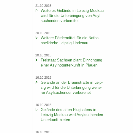
21.10.2015
Wei­te­res Ge­län­de in Leipzig-​Mockau
wird für die Un­ter­brin­gung von Asyl­
su­chen­den vor­be­rei­tet
20.10.2015
Wei­te­re För­der­mit­tel für die Na­tha­
nael­kir­che Leipzig-​Lindenau
20.10.2015
Frei­staat Sach­sen plant Ein­rich­tung
einer Asyl­not­un­ter­kunft in Plau­en
16.10.2015
Ge­län­de an der Braun­stra­ße in Leip­
zig wird für die Un­ter­brin­gung wei­te­
rer Asyl­su­chen­der vor­be­rei­tet
16.10.2015
Ge­län­de des alten Flug­ha­fens in
Leipzig-​Mockau wird Asyl­su­chen­den
Un­ter­kunft bie­ten
16.10.2015