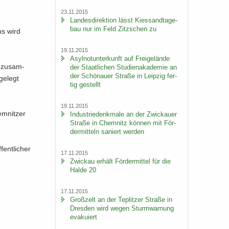
23.11.2015
Lan­des­di­rek­ti­on lässt Kies­sand­ta­ge­
bau nur im Feld Zitz­schen zu
ns wird
19.11.2015
Asyl­not­un­ter­kunft auf Frei­ge­län­de
6 zu­sam­
der Staat­li­chen Stu­di­en­aka­de­mie an
der Schö­nau­er Stra­ße in Leip­zig fer­
ge­legt
tig ge­stellt
19.11.2015
m­nit­zer
In­dus­trie­denk­ma­le an der Zwi­ckau­er
Stra­ße in Chem­nitz kön­nen mit För­
der­mit­teln sa­niert wer­den
ent­li­cher
17.11.2015
Zwi­ckau er­hält För­der­mit­tel für die
Halde 20
17.11.2015
Groß­zelt an der Te­plit­zer Stra­ße in
Dres­den wird wegen Sturm­war­nung
eva­ku­iert