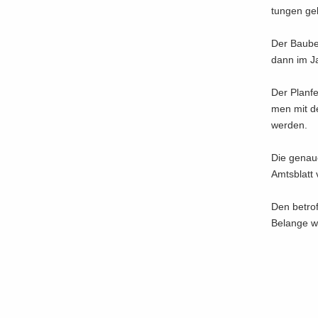
tun­gen ge­
Der Bau­be­
dann im Ja
Der Plan­fe
men mit den
wer­den.
Die ge­nau
Amts­blatt
Den be­trof
Be­lan­ge wi