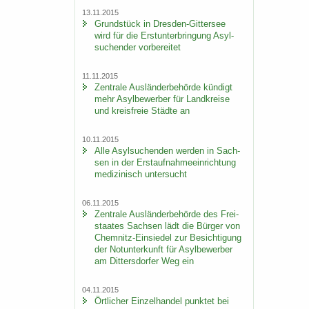
13.11.2015
Grund­stück in Dresden-​Gittersee
wird für die Erst­un­ter­brin­gung Asyl­
su­chen­der vor­be­rei­tet
11.11.2015
Zen­tra­le Aus­län­der­be­hör­de kün­digt
mehr Asyl­be­wer­ber für Land­krei­se
und kreis­freie Städ­te an
10.11.2015
Alle Asyl­su­chen­den wer­den in Sach­
sen in der Erst­auf­nah­me­ein­rich­tung
me­di­zi­nisch un­ter­sucht
06.11.2015
Zen­tra­le Aus­län­der­be­hör­de des Frei­
staa­tes Sach­sen lädt die Bür­ger von
Chemnitz-​Einsiedel zur Be­sich­ti­gung
der Not­un­ter­kunft für Asyl­be­wer­ber
am Dit­ters­dor­fer Weg ein
04.11.2015
Ört­li­cher Ein­zel­han­del punk­tet bei