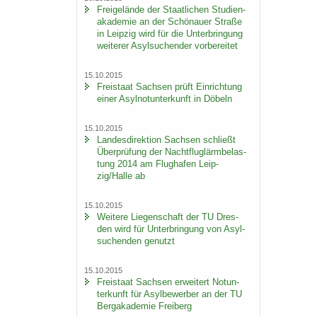
Frei­ge­län­de der Staat­li­chen Stu­di­en­
aka­de­mie an der Schö­nau­er Stra­ße
in Leip­zig wird für die Un­ter­brin­gung
wei­te­rer Asyl­su­chen­der vor­be­rei­tet
15.10.2015
Frei­staat Sach­sen prüft Ein­rich­tung
einer Asyl­not­un­ter­kunft in Dö­beln
15.10.2015
Lan­des­di­rek­ti­on Sach­sen schließt
Über­prü­fung der Nacht­flug­lärm­be­las­
tung 2014 am Flug­ha­fen Leip­
zig/Halle ab
15.10.2015
Wei­te­re Lie­gen­schaft der TU Dres­
den wird für Un­ter­brin­gung von Asyl­
su­chen­den ge­nutzt
15.10.2015
Frei­staat Sach­sen er­wei­tert Not­un­
ter­kunft für Asyl­be­wer­ber an der TU
Berg­aka­de­mie Frei­berg