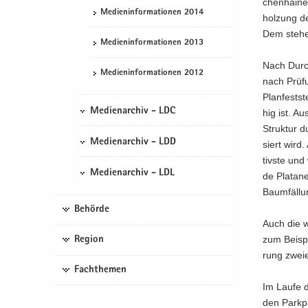
chen­hai­ne
Me­di­en­in­for­ma­tio­nen 2014
hol­zung de
Dem ste­hen
Me­di­en­in­for­ma­tio­nen 2013
Nach Durch­
Me­di­en­in­for­ma­tio­nen 2012
nach Prü­fu
Plan­fest­s
Medienarchiv - LDC
hig ist. Au
Struk­tur d
Medienarchiv - LDD
siert wird.
tivs­te und
Medienarchiv - LDL
de Pla­ta­n
Baum­fäl­lu
Behörde
Auch die we
zum Bei­spi
Region
rung zwei­
Fachthemen
Im Laufe de
den Park­pl