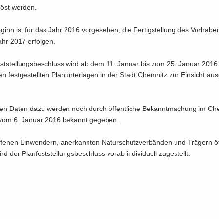
löst wer­den.
ginn ist für das Jahr 2016 vor­ge­se­hen, die Fer­tig­stel­lung des Vor­ha­be
hr 2017 er­fol­gen.
st­stel­lungs­be­schluss wird ab dem 11. Ja­nu­ar bis zum 25. Ja­nu­ar 201
 fest­ge­stell­ten Plan­un­ter­la­gen in der Stadt Chem­nitz zur Ein­sicht aus­
­en Daten dazu wer­den noch durch öf­fent­li­che Be­kannt­ma­chung im Che
 vom 6. Ja­nu­ar 2016 be­kannt ge­ge­ben.
­fe­nen Ein­wen­dern, an­er­kann­ten Na­tur­schutz­ver­bän­den und Trä­gern öf­f
rd der Plan­fest­stel­lungs­be­schluss vorab in­di­vi­du­ell zu­ge­stellt.