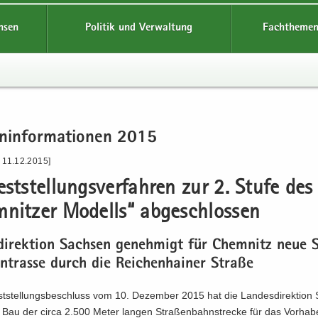
hsen
Politik und Verwaltung
Fachthemen
n­in­for­ma­tio­nen 2015
 11.12.2015]
est­stel­lungs­ver­fah­ren zur 2. Stufe des
nit­zer Mo­dells“ ab­ge­schlos­sen
­di­rek­ti­on Sach­sen ge­neh­migt für Chem­nitz neue 
n­tras­se durch die Rei­chen­hai­ner Stra­ße
st­stel­lungs­be­schluss vom 10. De­zem­ber 2015 hat die Lan­des­di­rek­ti­on
Bau der circa 2.500 Meter lan­gen Stra­ßen­bahn­stre­cke für das Vor­ha­