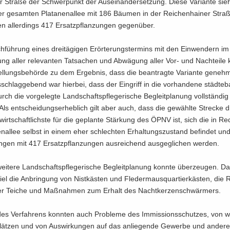
r Stra­ße der Schwer­punkt der Aus­ein­an­der­set­zung. Diese Va­ri­an­te sie
r ge­sam­ten Pla­ta­nen­al­lee mit 186 Bäu­men in der Rei­chen­hai­ner Stra­
 al­ler­dings 417 Er­satz­pflan­zun­gen ge­gen­über.
füh­rung eines drei­tä­gi­gen Er­ör­te­rungs­ter­mins mit den Ein­wen­dern im
ng aller re­le­van­ten Tat­sa­chen und Ab­wä­gung aller Vor- und Nach­tei­le
tel­lungs­be­hör­de zu dem Er­geb­nis, dass die be­an­trag­te Va­ri­an­te ge­neh­
s­schlag­ge­bend war hier­bei, dass der Ein­griff in die vor­han­de­ne städ­te­ba
urch die vor­ge­leg­te Land­schafts­pfle­ge­ri­sche Be­gleit­pla­nung voll­stän­d
 Als ent­schei­dungs­er­heb­lich gilt aber auch, dass die ge­wähl­te Stre­cke di
 wirt­schaft­lichs­te für die ge­plan­te Stär­kung des ÖPNV ist, sich die in R
en­al­lee selbst in einem eher schlech­ten Er­hal­tungs­zu­stand be­fin­det un
n­gen mit 417 Er­satz­pflan­zun­gen aus­rei­chend aus­ge­gli­chen wer­den.
i­te­re Land­schafts­pfle­ge­ri­sche Be­gleit­pla­nung konn­te über­zeu­gen. D
el die An­brin­gung von Nist­käs­ten und Fle­der­maus­quar­tier­käs­ten, die Re
er Tei­che und Maß­nah­men zum Er­halt des Nacht­ker­zen­schwär­mers.
s Ver­fah­rens konn­ten auch Pro­ble­me des Im­mis­si­ons­schut­zes, von we
ät­zen und von Aus­wir­kun­gen auf das an­lie­gen­de Ge­wer­be und an­de­re 