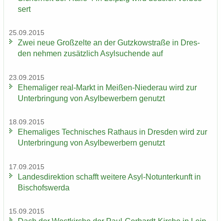
sert
25.09.2015
Zwei neue Groß­zel­te an der Gutz­kow­stra­ße in Dres­
den neh­men zu­sätz­lich Asyl­su­chen­de auf
23.09.2015
Ehe­ma­li­ger real-​Markt in Meißen-​Niederau wird zur
Un­ter­brin­gung von Asyl­be­wer­bern ge­nutzt
18.09.2015
Ehe­ma­li­ges Tech­ni­sches Rat­haus in Dres­den wird zur
Un­ter­brin­gung von Asyl­be­wer­bern ge­nutzt
17.09.2015
Lan­des­di­rek­ti­on schafft wei­te­re Asyl-​Notunterkunft in
Bi­schofs­wer­da
15.09.2015