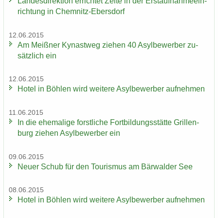
Lan­des­di­rek­ti­on er­rich­tet Zelte in der Erst­auf­nah­me­ein­
rich­tung in Chemnitz-​Ebersdorf
12.06.2015
Am Meiß­ner Ky­nast­weg zie­hen 40 Asyl­be­wer­ber zu­
sätz­lich ein
12.06.2015
Hotel in Böh­len wird wei­te­re Asyl­be­wer­ber auf­neh­men
11.06.2015
In die ehe­ma­li­ge forst­li­che Fort­bil­dungs­stät­te Gril­len­
burg zie­hen Asyl­be­wer­ber ein
09.06.2015
Neuer Schub für den Tou­ris­mus am Bär­wal­der See
08.06.2015
Hotel in Böh­len wird wei­te­re Asyl­be­wer­ber auf­neh­men