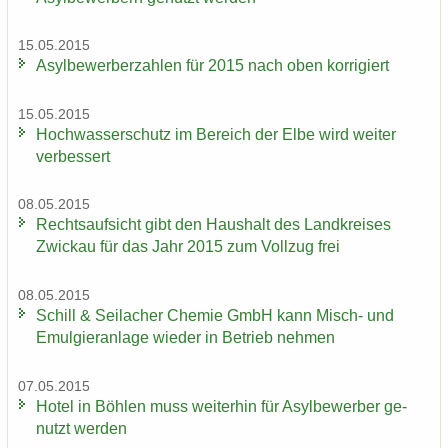
15.05.2015
Asyl­be­wer­ber­zah­len für 2015 nach oben kor­ri­giert
15.05.2015
Hoch­was­ser­schutz im Be­reich der Elbe wird wei­ter
ver­bes­sert
08.05.2015
Rechts­auf­sicht gibt den Haus­halt des Land­krei­ses
Zwi­ckau für das Jahr 2015 zum Voll­zug frei
08.05.2015
Schill & Seil­a­cher Che­mie GmbH kann Misch-​ und
Emul­gier­an­la­ge wie­der in Be­trieb neh­men
07.05.2015
Hotel in Böh­len muss wei­ter­hin für Asyl­be­wer­ber ge­
nutzt wer­den