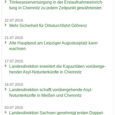
Trink­was­ser­ver­sor­gung in der Erst­auf­nah­me­ein­rich­
tung in Chem­nitz zu jedem Zeit­punkt ge­währ­leis­tet
22.07.2015
Mehr Si­cher­heit für Orts­durch­fahrt Göh­renz
21.07.2015
Alte Haupt­post am Leip­zi­ger Au­gus­tus­platz kann
wach­sen
17.07.2015
Lan­des­di­rek­ti­on er­wei­tert die Ka­pa­zi­tä­ten vor­über­ge­
hen­der Asyl-​Notunter­künfte in Chem­nitz
16.07.2015
Lan­des­di­rek­ti­on schafft vor­über­ge­hen­de Asyl-​
Notunter­künfte in Mei­ßen und Chem­nitz
03.07.2015
Lan­des­di­rek­ti­on Sach­sen ge­neh­migt ers­ten Dop­pel­