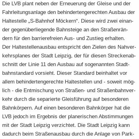
Die LVB plant neben der Er­neue­rung der Glei­se und der
Fahr­lei­tungs­an­la­ge den be­hin­der­ten­ge­rech­ten Aus­bau der
Hal­te­stel­le „S-​Bahnhof Mö­ckern“. Diese wird zwei ein­an­
der ge­gen­über­lie­gen­de Bahn­stei­ge an den Stra­ßen­rän­
dern für den bar­rie­re­frei­en Aus- und Zu­stieg er­hal­ten.
Der Hal­te­stel­len­aus­bau ent­spricht den Zie­len des Nah­ver­
kehrs­pla­nes der Stadt Leip­zig, der für die­sen Stre­cken­ab­
schnitt der Linie 11 den Aus­bau auf so­ge­nann­ten Stadt­
bahn­stan­dard vor­sieht. Die­ser Stan­dard be­inhal­tet vor
allem be­hin­der­ten­ge­rech­te Hal­te­stel­len und - so­weit mög­
lich - die Ent­mi­schung von Straßen-​ und Stra­ßen­bahn­ver­
kehr durch die se­pa­rier­te Gleis­füh­rung auf be­son­de­ren
Bahn­kör­pern. Auf einen be­son­de­ren Bahn­kör­per hat die
LVB je­doch im Er­geb­nis der pla­ne­ri­schen Ab­stim­mun­gen
mit der Stadt Leip­zig ver­zich­tet. Die Stadt Leip­zig kann
da­durch beim Stra­ßen­aus­bau durch die An­la­ge von Park­