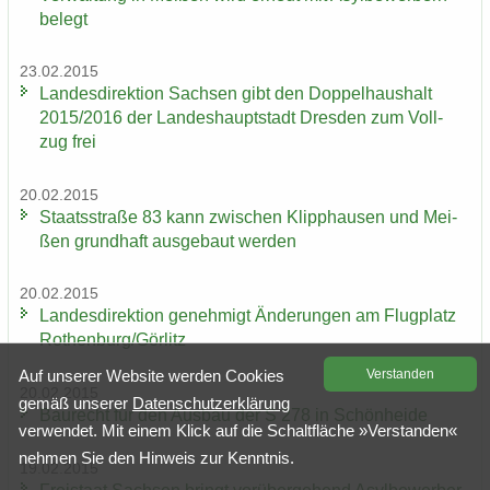
be­legt
23.02.2015
Lan­des­di­rek­ti­on Sach­sen gibt den Dop­pel­haus­halt
2015/2016 der Lan­des­haupt­stadt Dres­den zum Voll­
zug frei
20.02.2015
Staats­stra­ße 83 kann zwi­schen Klipp­hau­sen und Mei­
ßen grund­haft aus­ge­baut wer­den
20.02.2015
Lan­des­di­rek­ti­on ge­neh­migt Än­de­run­gen am Flug­platz
Ro­then­burg/Gör­litz
Auf un­se­rer Web­site wer­den Coo­kies
Ver­stan­den
20.02.2015
gemäß un­se­rer
Da­ten­schutz­er­klä­rung
Bau­recht für den Aus­bau der S 278 in Schön­hei­de
ver­wen­det. Mit einem Klick auf die Schalt­flä­che »Ver­stan­den«
neh­men Sie den Hin­weis zur Kennt­nis.
19.02.2015