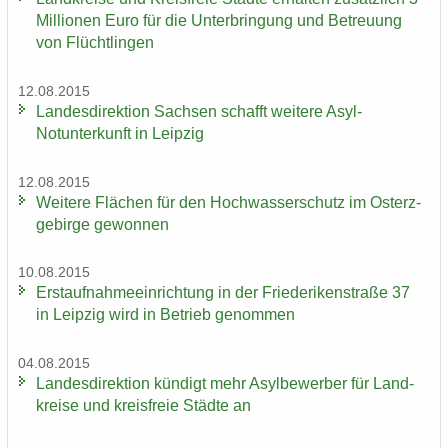
Mil­lio­nen Euro für die Un­ter­brin­gung und Be­treu­ung
von Flücht­lin­gen
12.08.2015
Lan­des­di­rek­ti­on Sach­sen schafft wei­te­re Asyl-​
Notunterkunft in Leip­zig
12.08.2015
Wei­te­re Flä­chen für den Hoch­was­ser­schutz im Ost­erz­
ge­bir­ge ge­won­nen
10.08.2015
Erst­auf­nah­me­ein­rich­tung in der Frie­de­ri­ken­stra­ße 37
in Leip­zig wird in Be­trieb ge­nom­men
04.08.2015
Lan­des­di­rek­ti­on kün­digt mehr Asyl­be­wer­ber für Land­
krei­se und kreis­freie Städ­te an