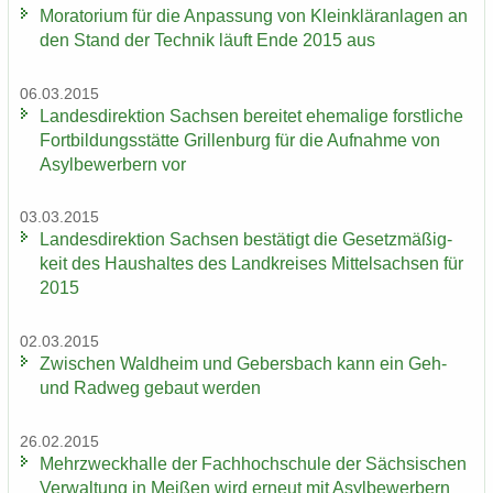
Mo­ra­to­ri­um für die An­pas­sung von Klein­klär­an­la­gen an
den Stand der Tech­nik läuft Ende 2015 aus
06.03.2015
Lan­des­di­rek­ti­on Sach­sen be­rei­tet ehe­ma­li­ge forst­li­che
Fort­bil­dungs­stät­te Gril­len­burg für die Auf­nah­me von
Asyl­be­wer­bern vor
03.03.2015
Lan­des­di­rek­ti­on Sach­sen be­stä­tigt die Ge­setz­mä­ßig­
keit des Haus­hal­tes des Land­krei­ses Mit­tel­sach­sen für
2015
02.03.2015
Zwi­schen Wald­heim und Ge­bers­bach kann ein Geh-
und Rad­weg ge­baut wer­den
26.02.2015
Mehr­zweck­hal­le der Fach­hoch­schu­le der Säch­si­schen
Ver­wal­tung in Mei­ßen wird er­neut mit Asyl­be­wer­bern