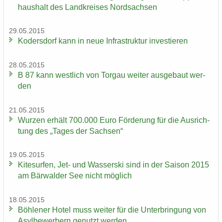
haus­halt des Land­krei­ses Nord­sach­sen
29.05.2015
Ko­ders­dorf kann in neue In­fra­struk­tur in­ves­tie­ren
28.05.2015
B 87 kann west­lich von Tor­gau wei­ter aus­ge­baut wer­
den
21.05.2015
Wur­zen er­hält 700.000 Euro För­de­rung für die Aus­rich­
tung des „Tages der Sach­sen“
19.05.2015
Ki­te­sur­fen, Jet- und Was­ser­ski sind in der Sai­son 2015
am Bär­wal­der See nicht mög­lich
18.05.2015
Böh­le­ner Hotel muss wei­ter für die Un­ter­brin­gung von
Asyl­be­wer­bern ge­nutzt wer­den