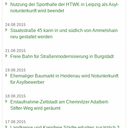
Nut­zung der Sport­hal­le der HTWK in Leip­zig als Asyl­
not­un­ter­kunft wird be­en­det
24.08.2015
Staats­stra­ße 45 kann in und süd­lich von Am­mels­hain
neu ge­stal­tet wer­den
21.08.2015
Freie Bahn für Stra­ßen­mo­der­ni­sie­rung in Burg­städt
19.08.2015
Ehe­ma­li­ger Bau­markt in Hei­den­au wird Not­un­ter­kunft
für Asyl­be­wer­ber
18.08.2015
Erstaufnahme-​Zeltstadt am Chem­nit­zer Adalbert-​
Stifter-Weg wird ge­räumt
17.08.2015
Land­krei­se und Kreis­freie Städ­te er­hal­ten zu­sätz­lich 3