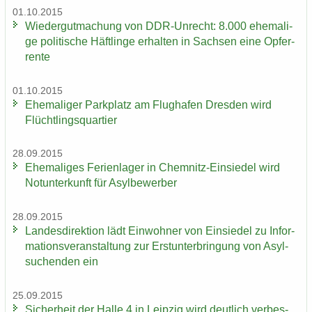
01.10.2015
Wie­der­gut­ma­chung von DDR-​Unrecht: 8.000 ehe­ma­li­
ge po­li­ti­sche Häft­lin­ge er­hal­ten in Sach­sen eine Op­fer­
ren­te
01.10.2015
Ehe­ma­li­ger Park­platz am Flug­ha­fen Dres­den wird
Flücht­lings­quar­tier
28.09.2015
Ehe­ma­li­ges Fe­ri­en­la­ger in Chemnitz-​Einsiedel wird
Not­un­ter­kunft für Asyl­be­wer­ber
28.09.2015
Lan­des­di­rek­ti­on lädt Ein­woh­ner von Ein­sie­del zu In­for­
ma­ti­ons­ver­an­stal­tung zur Erst­un­ter­brin­gung von Asyl­
su­chen­den ein
25.09.2015
Si­cher­heit der Halle 4 in Leip­zig wird deut­lich ver­bes­