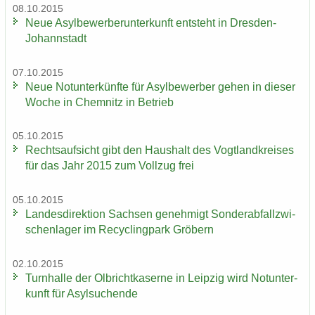
08.10.2015
Neue Asyl­be­wer­ber­un­ter­kunft ent­steht in Dresden-​
Johannstadt
07.10.2015
Neue Not­un­ter­künf­te für Asyl­be­wer­ber gehen in die­ser
Woche in Chem­nitz in Be­trieb
05.10.2015
Rechts­auf­sicht gibt den Haus­halt des Vogt­land­krei­ses
für das Jahr 2015 zum Voll­zug frei
05.10.2015
Lan­des­di­rek­ti­on Sach­sen ge­neh­migt Son­der­ab­fall­zwi­
schen­la­ger im Re­cy­cling­park Grö­bern
02.10.2015
Turn­hal­le der Ol­bricht­ka­ser­ne in Leip­zig wird Not­un­ter­
kunft für Asyl­su­chen­de