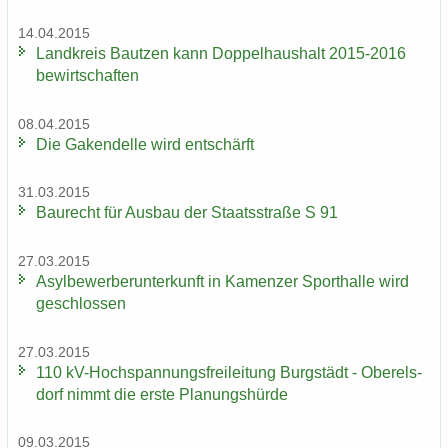
14.04.2015
Land­kreis Baut­zen kann Dop­pel­haus­halt 2015-2016
be­wirt­schaf­ten
08.04.2015
Die Ga­ken­del­le wird ent­schärft
31.03.2015
Bau­recht für Aus­bau der Staats­stra­ße S 91
27.03.2015
Asyl­be­wer­ber­un­ter­kunft in Ka­men­zer Sport­hal­le wird
ge­schlos­sen
27.03.2015
110 kV-​Hochspannungsfreileitung Burg­städt - Ober­els­
dorf nimmt die erste Pla­nungs­hür­de
09.03.2015