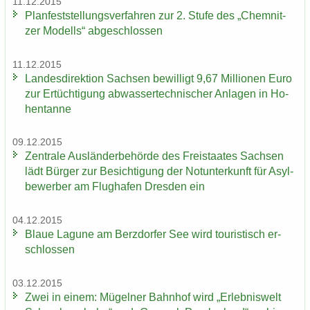
11.12.2015
Plan­fest­stel­lungs­ver­fah­ren zur 2. Stufe des „Chem­nit­
zer Mo­dells“ ab­ge­schlos­sen
11.12.2015
Landesdirektion Sach­sen be­wil­ligt 9,67 Mil­lio­nen Euro
​
zur Er­tüch­ti­gung ab­was­ser­tech­ni­scher An­la­gen in Ho­
hen­tan­ne
09.12.2015
Zen­tra­le Aus­län­der­be­hör­de des Frei­staa­tes Sach­sen
lädt Bür­ger zur Be­sich­ti­gung der Not­un­ter­kunft für Asyl­
be­wer­ber am Flug­ha­fen Dres­den ein
04.12.2015
Blaue La­gu­ne am Berz­dor­fer See wird tou­ris­tisch er­
schlos­sen
03.12.2015
Zwei in einem: Mü­gel­ner Bahn­hof wird „Er­leb­nis­welt