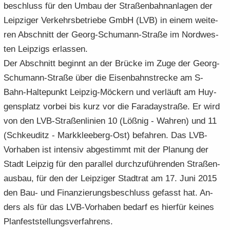
be­schluss für den Umbau der Stra­ßen­bahn­an­la­gen der
e
e
­
t
a
­
Leip­zi­ger Ver­kehrs­be­trie­be GmbH (LVB) in einem wei­te­
n
n
o
i
­
m
­
­
n
­
ren Ab­schnitt der Georg-​Schumann-Straße im Nord­wes­
t
a
d
d
o
i
­
ten Leip­zigs er­las­sen.
e
e
n
­
t
Der Ab­schnitt be­ginnt an der Brü­cke im Zuge der Georg-​
N
N
o
i
Schumann-Straße über die Ei­sen­bahn­stre­cke am S-​
a
a
n
­
­
Bahn-Haltepunkt Leipzig-​Möckern und ver­läuft am Huy­
­
o
v
v
gens­platz vor­bei bis kurz vor die Fa­ra­day­stra­ße. Er wird
n
i
i
von den LVB-​Straßenlinien 10 (Löß­nig - Wah­ren) und 11
­
­
(Schkeu­ditz - Markkleeberg-​Ost) be­fah­ren. Das LVB-​
g
g
Vorhaben ist in­ten­siv ab­ge­stimmt mit der Pla­nung der
a
a
­
­
Stadt Leip­zig für den par­al­lel durch­zu­füh­ren­den Stra­ßen­
t
t
aus­bau, für den der Leip­zi­ger Stadt­rat am 17. Juni 2015
i
i
den Bau- und Fi­nan­zie­rungs­be­schluss ge­fasst hat. An­
­
­
ders als für das LVB-​Vorhaben be­darf es hier­für kei­nes
o
o
Plan­fest­stel­lungs­ver­fah­rens.
n
n