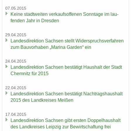
07.05.2015
Keine stadt­wei­ten ver­kaufs­of­fe­nen Sonn­ta­ge im lau­
fen­den Jahr in Dres­den
29.04.2015
Lan­des­di­rek­ti­on Sach­sen stellt Wi­der­spruchs­ver­fah­ren
zum Bau­vor­ha­ben „Ma­ri­na Gar­den“ ein
24.04.2015
Lan­des­di­rek­ti­on Sach­sen be­stä­tigt Haus­halt der Stadt
Chem­nitz für 2015
22.04.2015
Lan­des­di­rek­ti­on Sach­sen be­stä­tigt Nach­trags­haus­halt
2015 des Land­krei­ses Mei­ßen
17.04.2015
Lan­des­di­rek­ti­on Sach­sen gibt ers­ten Dop­pel­haus­halt
des Land­krei­ses Leip­zig zur Be­wirt­schaf­tung frei