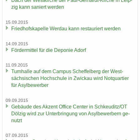
Dach der West­kir­che der Paul-​Gerhardt-Kirche in Leip­
zig kann sa­niert wer­den
15.09.2015
Fried­hofs­ka­pel­le Wer­dau kann re­stau­riert wer­den
14.09.2015
För­der­mit­tel für die De­po­nie Adorf
11.09.2015
Turn­hal­le auf dem Cam­pus Schef­fel­berg der West­
säch­si­schen Hoch­schu­le in Zwi­ckau wird Not­quar­tier
für Asyl­be­wer­ber
09.09.2015
Ge­bäu­de des Ak­zent Of­fice Cen­ter in Schkeu­ditz/OT
Döl­zig wird zur Un­ter­brin­gung von Asyl­be­wer­bern ge­
nutzt
07.09.2015