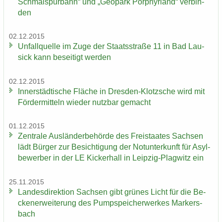
Schmal­spur­bahn“ und „Geo­park Por­phyr­land“ ver­bin­
den
02.12.2015
Un­fall­quel­le im Zuge der Staats­stra­ße 11 in Bad Lau­
sick kann be­sei­tigt wer­den
02.12.2015
In­ner­städ­ti­sche Flä­che in Dresden-​Klotzsche wird mit
För­der­mit­teln wie­der nutz­bar ge­macht
01.12.2015
Zen­tra­le Aus­län­der­be­hör­de des Frei­staa­tes Sach­sen
lädt Bür­ger zur Be­sich­ti­gung der Not­un­ter­kunft für Asyl­
be­wer­ber in der LE Ki­cker­hall in Leipzig-​Plagwitz ein
25.11.2015
Lan­des­di­rek­ti­on Sach­sen gibt grü­nes Licht für die Be­
cken­er­wei­te­rung des Pump­spei­cher­wer­kes Mar­kers­
bach