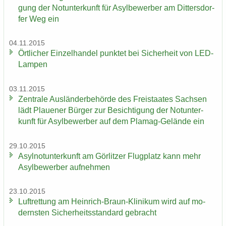
gung der Not­un­ter­kunft für Asyl­be­wer­ber am Dit­ters­dor­
fer Weg ein
04.11.2015
Ört­li­cher Ein­zel­han­del punk­tet bei Si­cher­heit von LED-​
Lampen
03.11.2015
Zen­tra­le Aus­län­der­be­hör­de des Frei­staa­tes Sach­sen
lädt Plaue­ner Bür­ger zur Be­sich­ti­gung der Not­un­ter­
kunft für Asyl­be­wer­ber auf dem Plamag-​Gelände ein
29.10.2015
Asyl­not­un­ter­kunft am Gör­lit­zer Flug­platz kann mehr
Asyl­be­wer­ber auf­neh­men
23.10.2015
Luft­ret­tung am Heinrich-​Braun-Klinikum wird auf mo­
derns­ten Si­cher­heits­stan­dard ge­bracht