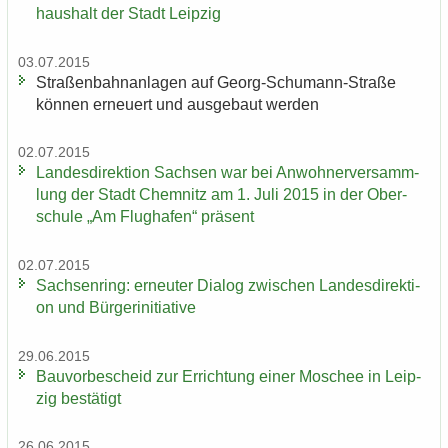
haus­halt der Stadt Leip­zig
03.07.2015
Stra­ßen­bahn­an­la­gen auf Georg-​Schumann-Straße
kön­nen er­neu­ert und aus­ge­baut wer­den
02.07.2015
Lan­des­di­rek­ti­on Sach­sen war bei An­woh­ner­ver­samm­
lung der Stadt Chem­nitz am 1. Juli 2015 in der Ober­
schu­le „Am Flug­ha­fen“ prä­sent
02.07.2015
Sach­sen­ring: er­neu­ter Dia­log zwi­schen Lan­des­di­rek­ti­
on und Bür­ger­initia­ti­ve
29.06.2015
Bau­vor­be­scheid zur Er­rich­tung einer Mo­schee in Leip­
zig be­stä­tigt
26.06.2015