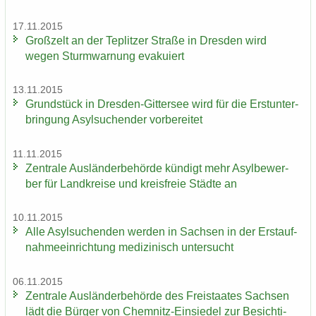
17.11.2015
Groß­zelt an der Te­plit­zer Stra­ße in Dres­den wird
wegen Sturm­war­nung eva­ku­iert
13.11.2015
Grund­stück in Dresden-​Gittersee wird für die Erst­un­ter­
brin­gung Asyl­su­chen­der vor­be­rei­tet
11.11.2015
Zen­tra­le Aus­län­der­be­hör­de kün­digt mehr Asyl­be­wer­
ber für Land­krei­se und kreis­freie Städ­te an
10.11.2015
Alle Asyl­su­chen­den wer­den in Sach­sen in der Erst­auf­
nah­me­ein­rich­tung me­di­zi­nisch un­ter­sucht
06.11.2015
Zen­tra­le Aus­län­der­be­hör­de des Frei­staa­tes Sach­sen
lädt die Bür­ger von Chemnitz-​Einsiedel zur Be­sich­ti­