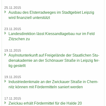
25.11.2015
Aus­bau des Els­ter­rad­we­ges im Stadt­ge­biet Leip­zig
wird fi­nan­zi­ell un­ter­stützt
23.11.2015
Lan­des­di­rek­ti­on lässt Kies­sand­ta­ge­bau nur im Feld
Zitz­schen zu
19.11.2015
Asyl­not­un­ter­kunft auf Frei­ge­län­de der Staat­li­chen Stu­
di­en­aka­de­mie an der Schö­nau­er Stra­ße in Leip­zig fer­
tig ge­stellt
19.11.2015
In­dus­trie­denk­ma­le an der Zwi­ckau­er Stra­ße in Chem­
nitz kön­nen mit För­der­mit­teln sa­niert wer­den
17.11.2015
Zwi­ckau er­hält För­der­mit­tel für die Halde 20