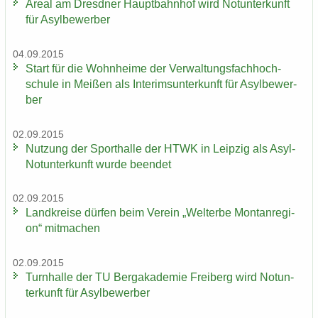
Areal am Dresd­ner Haupt­bahn­hof wird Not­un­ter­kunft
für Asyl­be­wer­ber
04.09.2015
Start für die Wohn­hei­me der Ver­wal­tungs­fach­hoch­
schu­le in Mei­ßen als In­te­rims­un­ter­kunft für Asyl­be­wer­
ber
02.09.2015
Nut­zung der Sport­hal­le der HTWK in Leip­zig als Asyl-​
Notunterkunft wurde be­en­det
02.09.2015
Land­krei­se dür­fen beim Ver­ein „Welt­erbe Mon­tan­re­gi­
on“ mit­ma­chen
02.09.2015
Turn­hal­le der TU Berg­aka­de­mie Frei­berg wird Not­un­
ter­kunft für Asyl­be­wer­ber