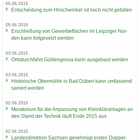
05.06.2015
Ent­schei­dung zum Hirsch­win­kel ist noch nicht ge­fal­len
05.06.2015
Er­schlie­ßung von Ge­wer­be­flä­chen im Leip­zi­ger Nor­
den kann fort­ge­setzt wer­den
03.06.2015
Orts­durch­fahrt Gül­den­gos­sa kann aus­ge­baut wer­den
03.06.2015
His­to­ri­sche Ober­müh­le in Bad Düben kann um­fas­send
sa­niert wer­den
02.06.2015
Mo­ra­to­ri­um für die An­pas­sung von Klein­klär­an­la­gen an
den Stand der Tech­nik läuft Ende 2015 aus
02.06.2015
Lan­des­di­rek­ti­on Sach­sen ge­neh­migt ers­ten Dop­pel­