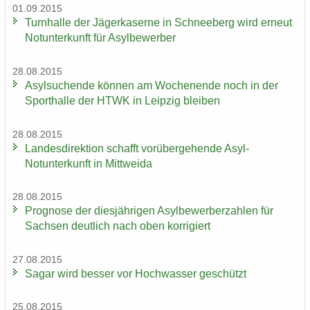
01.09.2015
Turn­hal­le der Jä­ger­ka­ser­ne in Schnee­berg wird er­neut
Not­un­ter­kunft für Asyl­be­wer­ber
28.08.2015
Asyl­su­chen­de kön­nen am Wo­chen­en­de noch in der
Sport­hal­le der HTWK in Leip­zig blei­ben
28.08.2015
Lan­des­di­rek­ti­on schafft vor­über­ge­hen­de Asyl-​
Notunterkunft in Mitt­wei­da
28.08.2015
Pro­gno­se der dies­jäh­ri­gen Asyl­be­wer­ber­zah­len für
Sach­sen deut­lich nach oben kor­ri­giert
27.08.2015
Sagar wird bes­ser vor Hoch­was­ser ge­schützt
25.08.2015