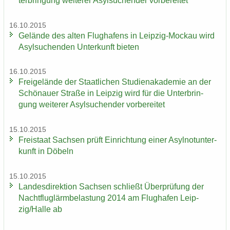
ter­brin­gung wei­te­rer Asyl­su­chen­der vor­be­rei­tet
16.10.2015
Ge­län­de des alten Flug­ha­fens in Leipzig-​Mockau wird
Asyl­su­chen­den Un­ter­kunft bie­ten
16.10.2015
Frei­ge­län­de der Staat­li­chen Stu­di­en­aka­de­mie an der
Schö­nau­er Stra­ße in Leip­zig wird für die Un­ter­brin­
gung wei­te­rer Asyl­su­chen­der vor­be­rei­tet
15.10.2015
Frei­staat Sach­sen prüft Ein­rich­tung einer Asyl­not­un­ter­
kunft in Dö­beln
15.10.2015
Lan­des­di­rek­ti­on Sach­sen schließt Über­prü­fung der
Nacht­flug­lärm­be­las­tung 2014 am Flug­ha­fen Leip­
zig/Halle ab