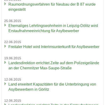
Raum­ord­nungs­ver­fah­ren für Neu­bau der B 87 wurde
ein­ge­stellt
25.06.2015
Ehe­ma­li­ges Lehr­lings­wohn­heim in Leipzig-​Dölitz wird
Erst­auf­nah­me­ein­rich­tung für Asyl­be­wer­ber
22.06.2015
Frei­ta­ler Hotel wird In­te­rims­un­ter­kunft für Asyl­be­wer­ber
19.06.2015
Lan­des­di­rek­ti­on er­rich­tet Zelte auf dem Po­li­zei­ge­län­de
an der Chem­nit­zer Max-​Saupe-Straße
12.06.2015
Land er­wei­tert Ka­pa­zi­tä­ten für die Un­ter­brin­gung von
Asyl­be­wer­bern in Gör­litz
12.06.2015