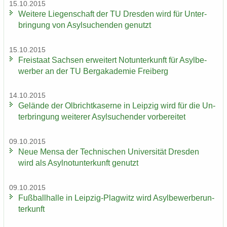
15.10.2015
Wei­te­re Lie­gen­schaft der TU Dres­den wird für Un­ter­
brin­gung von Asyl­su­chen­den ge­nutzt
15.10.2015
Frei­staat Sach­sen er­wei­tert Not­un­ter­kunft für Asyl­be­
wer­ber an der TU Berg­aka­de­mie Frei­berg
14.10.2015
Ge­län­de der Ol­bricht­ka­ser­ne in Leip­zig wird für die Un­
ter­brin­gung wei­te­rer Asyl­su­chen­der vor­be­rei­tet
09.10.2015
Neue Mensa der Tech­ni­schen Uni­ver­si­tät Dres­den
wird als Asyl­not­un­ter­kunft ge­nutzt
09.10.2015
Fuß­ball­hal­le in Leipzig-​Plagwitz wird Asyl­be­wer­ber­un­
ter­kunft