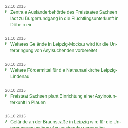
22.10.2015
Zen­tra­le Aus­län­der­be­hör­de des Frei­staa­tes Sach­sen
lädt zu Bür­ger­rund­gang in die Flücht­lings­un­ter­kunft in
Dö­beln ein
21.10.2015
Wei­te­res Ge­län­de in Leipzig-​Mockau wird für die Un­
ter­brin­gung von Asyl­su­chen­den vor­be­rei­tet
20.10.2015
Wei­te­re För­der­mit­tel für die Na­tha­nael­kir­che Leipzig-​
Lindenau
20.10.2015
Frei­staat Sach­sen plant Ein­rich­tung einer Asyl­not­un­
ter­kunft in Plau­en
16.10.2015
Ge­län­de an der Braun­stra­ße in Leip­zig wird für die Un­