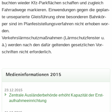
buch­ten wie­der Kfz-​Parkflächen schaf­fen und zu­gleich
Fahr­rad­we­ge mar­kie­ren. Ein­wen­dun­gen gegen die ge­plan­
te un­se­pa­rier­te Gleis­füh­rung ohne be­son­de­ren Bahn­kör­
per sind im Plan­fest­stel­lungs­ver­fah­ren nicht er­ho­ben wor­
den.
Ver­kehrs­lärm­schutz­maß­nah­men (Lärm­schutz­fens­ter u.
ä.) wer­den nach den dafür gel­ten­den ge­setz­li­chen Vor­
schrif­ten nicht er­for­der­lich.
Me­di­en­in­for­ma­tio­nen 2015
23.12.2015
Zen­tra­le Aus­län­der­be­hör­de er­höht Ka­pa­zi­tät der Erst­
auf­nah­me­ein­rich­tung