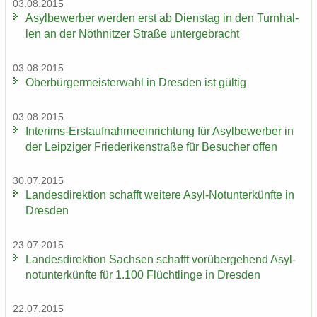
03.08.2015
Asyl­be­wer­ber wer­den erst ab Diens­tag in den Turn­hal­
len an der Nö­th­nit­zer Stra­ße un­ter­ge­bracht
03.08.2015
Ober­bür­ger­meis­ter­wahl in Dres­den ist gül­tig
03.08.2015
Interims-​Erstaufnahmeeinrichtung für Asyl­be­wer­ber in
der Leip­zi­ger Frie­de­ri­ken­stra­ße für Be­su­cher offen
30.07.2015
Lan­des­di­rek­ti­on schafft wei­te­re Asyl-​Notunterkünfte in
Dres­den
23.07.2015
Lan­des­di­rek­ti­on Sach­sen schafft vor­über­ge­hend Asyl­
not­un­ter­künf­te für 1.100 Flücht­lin­ge in Dres­den
22.07.2015