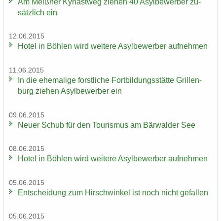
Am Meiß­ner Ky­nast­weg zie­hen 40 Asyl­be­wer­ber zu­
sätz­lich ein
12.06.2015
Hotel in Böh­len wird wei­te­re Asyl­be­wer­ber auf­neh­men
11.06.2015
In die ehe­ma­li­ge forst­li­che Fort­bil­dungs­stät­te Gril­len­
burg zie­hen Asyl­be­wer­ber ein
09.06.2015
Neuer Schub für den Tou­ris­mus am Bär­wal­der See
08.06.2015
Hotel in Böh­len wird wei­te­re Asyl­be­wer­ber auf­neh­men
05.06.2015
Ent­schei­dung zum Hirsch­win­kel ist noch nicht ge­fal­len
05.06.2015