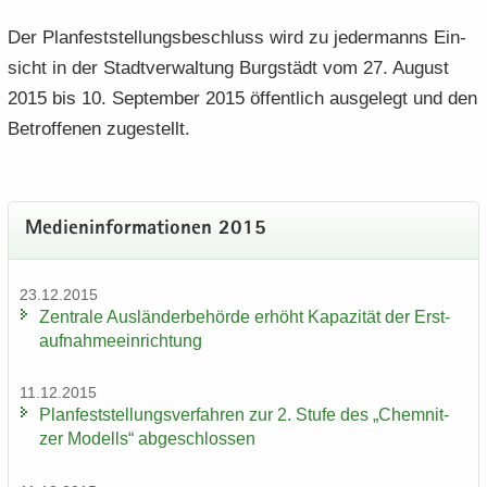
Der Plan­fest­stel­lungs­be­schluss wird zu je­der­manns Ein­
sicht in der Stadt­ver­wal­tung Burg­städt vom 27. Au­gust
2015 bis 10. Sep­tem­ber 2015 öf­fent­lich aus­ge­legt und den
Be­trof­fe­nen zu­ge­stellt.
Me­di­en­in­for­ma­tio­nen 2015
23.12.2015
Zen­tra­le Aus­län­der­be­hör­de er­höht Ka­pa­zi­tät der Erst­
auf­nah­me­ein­rich­tung
11.12.2015
Plan­fest­stel­lungs­ver­fah­ren zur 2. Stufe des „Chem­nit­
zer Mo­dells“ ab­ge­schlos­sen