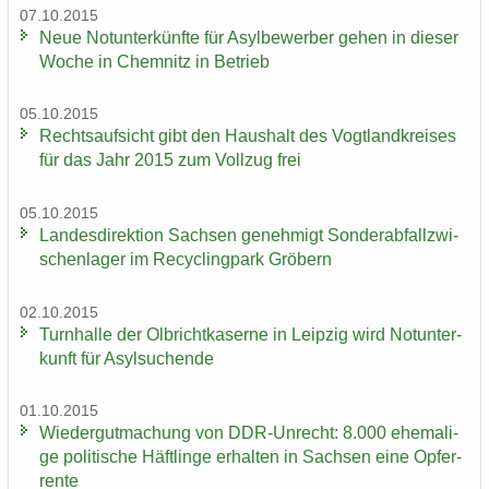
07.10.2015
Neue Not­un­ter­künf­te für Asyl­be­wer­ber gehen in die­ser
Woche in Chem­nitz in Be­trieb
05.10.2015
Rechts­auf­sicht gibt den Haus­halt des Vogt­land­krei­ses
für das Jahr 2015 zum Voll­zug frei
05.10.2015
Lan­des­di­rek­ti­on Sach­sen ge­neh­migt Son­der­ab­fall­zwi­
schen­la­ger im Re­cy­cling­park Grö­bern
02.10.2015
Turn­hal­le der Ol­bricht­ka­ser­ne in Leip­zig wird Not­un­ter­
kunft für Asyl­su­chen­de
01.10.2015
Wie­der­gut­ma­chung von DDR-​Unrecht: 8.000 ehe­ma­li­
ge po­li­ti­sche Häft­lin­ge er­hal­ten in Sach­sen eine Op­fer­
ren­te