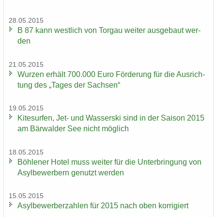
28.05.2015
B 87 kann west­lich von Tor­gau wei­ter aus­ge­baut wer­
den
21.05.2015
Wur­zen er­hält 700.000 Euro För­de­rung für die Aus­rich­
tung des „Tages der Sach­sen“
19.05.2015
Ki­te­sur­fen, Jet- und Was­ser­ski sind in der Sai­son 2015
am Bär­wal­der See nicht mög­lich
18.05.2015
Böh­le­ner Hotel muss wei­ter für die Un­ter­brin­gung von
Asyl­be­wer­bern ge­nutzt wer­den
15.05.2015
Asyl­be­wer­ber­zah­len für 2015 nach oben kor­ri­giert