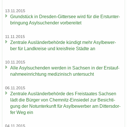
13.11.2015
Grund­stück in Dresden-​Gittersee wird für die Erst­un­ter­
brin­gung Asyl­su­chen­der vor­be­rei­tet
11.11.2015
Zen­tra­le Aus­län­der­be­hör­de kün­digt mehr Asyl­be­wer­
ber für Land­krei­se und kreis­freie Städ­te an
10.11.2015
Alle Asyl­su­chen­den wer­den in Sach­sen in der Erst­auf­
nah­me­ein­rich­tung me­di­zi­nisch un­ter­sucht
06.11.2015
Zen­tra­le Aus­län­der­be­hör­de des Frei­staa­tes Sach­sen
lädt die Bür­ger von Chemnitz-​Einsiedel zur Be­sich­ti­
gung der Not­un­ter­kunft für Asyl­be­wer­ber am Dit­ters­dor­
fer Weg ein
04.11.2015