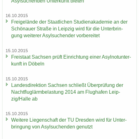
Asyl­su­chen­den Un­ter­kunft bie­ten
16.10.2015
Frei­ge­län­de der Staat­li­chen Stu­di­en­aka­de­mie an der
Schö­nau­er Stra­ße in Leip­zig wird für die Un­ter­brin­
gung wei­te­rer Asyl­su­chen­der vor­be­rei­tet
15.10.2015
Frei­staat Sach­sen prüft Ein­rich­tung einer Asyl­not­un­ter­
kunft in Dö­beln
15.10.2015
Lan­des­di­rek­ti­on Sach­sen schließt Über­prü­fung der
Nacht­flug­lärm­be­las­tung 2014 am Flug­ha­fen Leip­
zig/Halle ab
15.10.2015
Wei­te­re Lie­gen­schaft der TU Dres­den wird für Un­ter­
brin­gung von Asyl­su­chen­den ge­nutzt