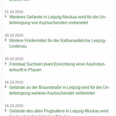
21.10.2015
Wei­te­res Ge­län­de in Leipzig-​Mockau wird für die Un­
ter­brin­gung von Asyl­su­chen­den vor­be­rei­tet
20.10.2015
Wei­te­re För­der­mit­tel für die Na­tha­nael­kir­che Leipzig-​
Lindenau
20.10.2015
Frei­staat Sach­sen plant Ein­rich­tung einer Asyl­not­un­
ter­kunft in Plau­en
16.10.2015
Ge­län­de an der Braun­stra­ße in Leip­zig wird für die Un­
ter­brin­gung wei­te­rer Asyl­su­chen­der vor­be­rei­tet
16.10.2015
Ge­län­de des alten Flug­ha­fens in Leipzig-​Mockau wird