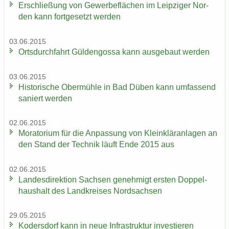
Er­schlie­ßung von Ge­wer­be­flä­chen im Leip­zi­ger Nor­
den kann fort­ge­setzt wer­den
03.06.2015
Orts­durch­fahrt Gül­den­gos­sa kann aus­ge­baut wer­den
03.06.2015
His­to­ri­sche Ober­müh­le in Bad Düben kann um­fas­send
sa­niert wer­den
02.06.2015
Mo­ra­to­ri­um für die An­pas­sung von Klein­klär­an­la­gen an
den Stand der Tech­nik läuft Ende 2015 aus
02.06.2015
Lan­des­di­rek­ti­on Sach­sen ge­neh­migt ers­ten Dop­pel­
haus­halt des Land­krei­ses Nord­sach­sen
29.05.2015
Ko­ders­dorf kann in neue In­fra­struk­tur in­ves­tie­ren