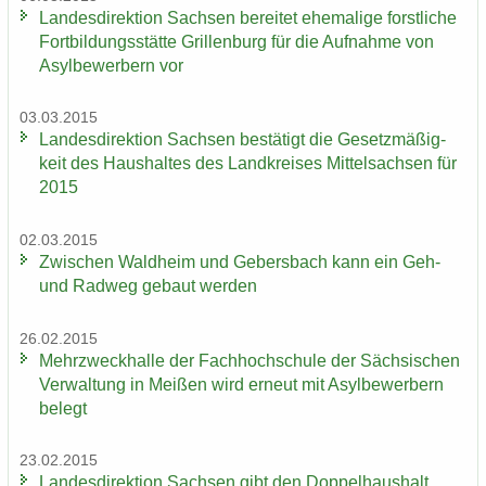
Lan­des­di­rek­ti­on Sach­sen be­rei­tet ehe­ma­li­ge forst­li­che
Fort­bil­dungs­stät­te Gril­len­burg für die Auf­nah­me von
Asyl­be­wer­bern vor
03.03.2015
Lan­des­di­rek­ti­on Sach­sen be­stä­tigt die Ge­setz­mä­ßig­
keit des Haus­hal­tes des Land­krei­ses Mit­tel­sach­sen für
2015
02.03.2015
Zwi­schen Wald­heim und Ge­bers­bach kann ein Geh-
und Rad­weg ge­baut wer­den
26.02.2015
Mehr­zweck­hal­le der Fach­hoch­schu­le der Säch­si­schen
Ver­wal­tung in Mei­ßen wird er­neut mit Asyl­be­wer­bern
be­legt
23.02.2015
Lan­des­di­rek­ti­on Sach­sen gibt den Dop­pel­haus­halt