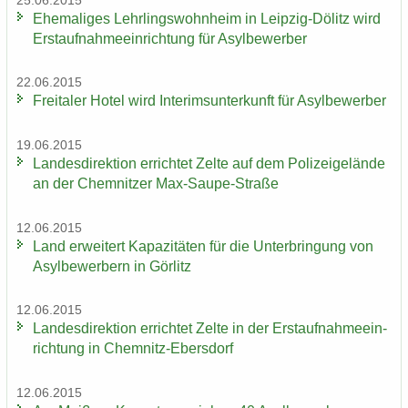
25.06.2015
Ehe­ma­li­ges Lehr­lings­wohn­heim in Leipzig-​Dölitz wird
Erst­auf­nah­me­ein­rich­tung für Asyl­be­wer­ber
22.06.2015
Frei­ta­ler Hotel wird In­te­rims­un­ter­kunft für Asyl­be­wer­ber
19.06.2015
Lan­des­di­rek­ti­on er­rich­tet Zelte auf dem Po­li­zei­ge­län­de
an der Chem­nit­zer Max-​Saupe-Straße
12.06.2015
Land er­wei­tert Ka­pa­zi­tä­ten für die Un­ter­brin­gung von
Asyl­be­wer­bern in Gör­litz
12.06.2015
Lan­des­di­rek­ti­on er­rich­tet Zelte in der Erst­auf­nah­me­ein­
rich­tung in Chemnitz-​Ebersdorf
12.06.2015