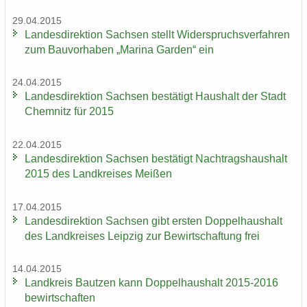
29.04.2015
Lan­des­di­rek­ti­on Sach­sen stellt Wi­der­spruchs­ver­fah­ren
zum Bau­vor­ha­ben „Ma­ri­na Gar­den“ ein
24.04.2015
Lan­des­di­rek­ti­on Sach­sen be­stä­tigt Haus­halt der Stadt
Chem­nitz für 2015
22.04.2015
Lan­des­di­rek­ti­on Sach­sen be­stä­tigt Nach­trags­haus­halt
2015 des Land­krei­ses Mei­ßen
17.04.2015
Lan­des­di­rek­ti­on Sach­sen gibt ers­ten Dop­pel­haus­halt
des Land­krei­ses Leip­zig zur Be­wirt­schaf­tung frei
14.04.2015
Land­kreis Baut­zen kann Dop­pel­haus­halt 2015-2016
be­wirt­schaf­ten