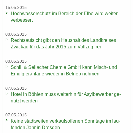
15.05.2015
Hoch­was­ser­schutz im Be­reich der Elbe wird wei­ter
ver­bes­sert
08.05.2015
Rechts­auf­sicht gibt den Haus­halt des Land­krei­ses
Zwi­ckau für das Jahr 2015 zum Voll­zug frei
08.05.2015
Schill & Seil­a­cher Che­mie GmbH kann Misch-​ und
Emul­gier­an­la­ge wie­der in Be­trieb neh­men
07.05.2015
Hotel in Böh­len muss wei­ter­hin für Asyl­be­wer­ber ge­
nutzt wer­den
07.05.2015
Keine stadt­wei­ten ver­kaufs­of­fe­nen Sonn­ta­ge im lau­
fen­den Jahr in Dres­den