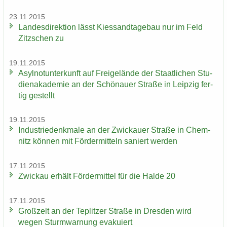
23.11.2015
Lan­des­di­rek­ti­on lässt Kies­sand­ta­ge­bau nur im Feld
Zitz­schen zu
19.11.2015
Asyl­not­un­ter­kunft auf Frei­ge­län­de der Staat­li­chen Stu­
di­en­aka­de­mie an der Schö­nau­er Stra­ße in Leip­zig fer­
tig ge­stellt
19.11.2015
In­dus­trie­denk­ma­le an der Zwi­ckau­er Stra­ße in Chem­
nitz kön­nen mit För­der­mit­teln sa­niert wer­den
17.11.2015
Zwi­ckau er­hält För­der­mit­tel für die Halde 20
17.11.2015
Groß­zelt an der Te­plit­zer Stra­ße in Dres­den wird
wegen Sturm­war­nung eva­ku­iert