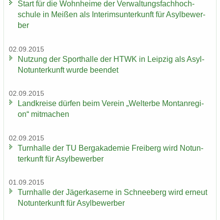
Start für die Wohn­hei­me der Ver­wal­tungs­fach­hoch­
schu­le in Mei­ßen als In­te­rims­un­ter­kunft für Asyl­be­wer­
ber
02.09.2015
Nut­zung der Sport­hal­le der HTWK in Leip­zig als Asyl-​
Notunterkunft wurde be­en­det
02.09.2015
Land­krei­se dür­fen beim Ver­ein „Welt­erbe Mon­tan­re­gi­
on“ mit­ma­chen
02.09.2015
Turn­hal­le der TU Berg­aka­de­mie Frei­berg wird Not­un­
ter­kunft für Asyl­be­wer­ber
01.09.2015
Turn­hal­le der Jä­ger­ka­ser­ne in Schnee­berg wird er­neut
Not­un­ter­kunft für Asyl­be­wer­ber