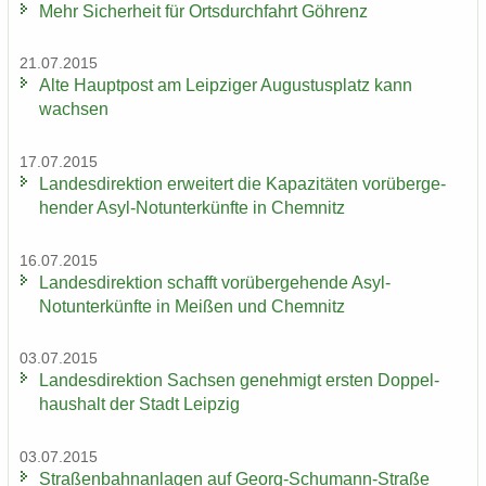
Mehr Si­cher­heit für Orts­durch­fahrt Göh­renz
21.07.2015
Alte Haupt­post am Leip­zi­ger Au­gus­tus­platz kann
wach­sen
17.07.2015
Lan­des­di­rek­ti­on er­wei­tert die Ka­pa­zi­tä­ten vor­über­ge­
hen­der Asyl-​Notunter­künfte in Chem­nitz
16.07.2015
Lan­des­di­rek­ti­on schafft vor­über­ge­hen­de Asyl-​
Notunter­künfte in Mei­ßen und Chem­nitz
03.07.2015
Lan­des­di­rek­ti­on Sach­sen ge­neh­migt ers­ten Dop­pel­
haus­halt der Stadt Leip­zig
03.07.2015
Stra­ßen­bahn­an­la­gen auf Georg-​Schumann-Straße