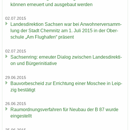
kön­nen er­neu­ert und aus­ge­baut wer­den
02.07.2015
Lan­des­di­rek­ti­on Sach­sen war bei An­woh­ner­ver­samm­
lung der Stadt Chem­nitz am 1. Juli 2015 in der Ober­
schu­le „Am Flug­ha­fen“ prä­sent
02.07.2015
Sach­sen­ring: er­neu­ter Dia­log zwi­schen Lan­des­di­rek­ti­
on und Bür­ger­initia­ti­ve
29.06.2015
Bau­vor­be­scheid zur Er­rich­tung einer Mo­schee in Leip­
zig be­stä­tigt
26.06.2015
Raum­ord­nungs­ver­fah­ren für Neu­bau der B 87 wurde
ein­ge­stellt