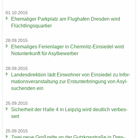
01.10.2015
Ehe­ma­li­ger Park­platz am Flug­ha­fen Dres­den wird
Flücht­lings­quar­tier
28.09.2015
Ehe­ma­li­ges Fe­ri­en­la­ger in Chemnitz-​Einsiedel wird
Not­un­ter­kunft für Asyl­be­wer­ber
28.09.2015
Lan­des­di­rek­ti­on lädt Ein­woh­ner von Ein­sie­del zu In­for­
ma­ti­ons­ver­an­stal­tung zur Erst­un­ter­brin­gung von Asyl­
su­chen­den ein
25.09.2015
Si­cher­heit der Halle 4 in Leip­zig wird deut­lich ver­bes­
sert
25.09.2015
Zwei neue Groß­zel­te an der Gutz­kow­stra­ße in Dres­