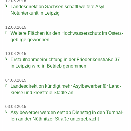
12.08.2015
Lan­des­di­rek­ti­on Sach­sen schafft wei­te­re Asyl-​
Notunterkunft in Leip­zig
12.08.2015
Wei­te­re Flä­chen für den Hoch­was­ser­schutz im Ost­erz­
ge­bir­ge ge­won­nen
10.08.2015
Erst­auf­nah­me­ein­rich­tung in der Frie­de­ri­ken­stra­ße 37
in Leip­zig wird in Be­trieb ge­nom­men
04.08.2015
Lan­des­di­rek­ti­on kün­digt mehr Asyl­be­wer­ber für Land­
krei­se und kreis­freie Städ­te an
03.08.2015
Asyl­be­wer­ber wer­den erst ab Diens­tag in den Turn­hal­
len an der Nö­th­nit­zer Stra­ße un­ter­ge­bracht