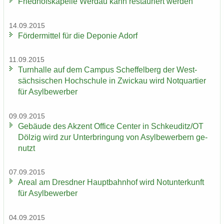
Fried­hofs­ka­pel­le Wer­dau kann re­stau­riert wer­den
14.09.2015
För­der­mit­tel für die De­po­nie Adorf
11.09.2015
Turn­hal­le auf dem Cam­pus Schef­fel­berg der West­
säch­si­schen Hoch­schu­le in Zwi­ckau wird Not­quar­tier
für Asyl­be­wer­ber
09.09.2015
Ge­bäu­de des Ak­zent Of­fice Cen­ter in Schkeu­ditz/OT
Döl­zig wird zur Un­ter­brin­gung von Asyl­be­wer­bern ge­
nutzt
07.09.2015
Areal am Dresd­ner Haupt­bahn­hof wird Not­un­ter­kunft
für Asyl­be­wer­ber
04.09.2015