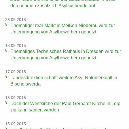
den neh­men zu­sätz­lich Asyl­su­chen­de auf
23.09.2015
Ehe­ma­li­ger real-​Markt in Meißen-​Niederau wird zur
Un­ter­brin­gung von Asyl­be­wer­bern ge­nutzt
18.09.2015
Ehe­ma­li­ges Tech­ni­sches Rat­haus in Dres­den wird zur
Un­ter­brin­gung von Asyl­be­wer­bern ge­nutzt
17.09.2015
Lan­des­di­rek­ti­on schafft wei­te­re Asyl-​Notunterkunft in
Bi­schofs­wer­da
15.09.2015
Dach der West­kir­che der Paul-​Gerhardt-Kirche in Leip­
zig kann sa­niert wer­den
15.09.2015