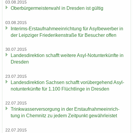
03.08.2015
Ober­bür­ger­meis­ter­wahl in Dres­den ist gül­tig
03.08.2015
Interims-​Erstaufnahmeeinrichtung für Asyl­be­wer­ber in
der Leip­zi­ger Frie­de­ri­ken­stra­ße für Be­su­cher offen
30.07.2015
Lan­des­di­rek­ti­on schafft wei­te­re Asyl-​Notunterkünfte in
Dres­den
23.07.2015
Lan­des­di­rek­ti­on Sach­sen schafft vor­über­ge­hend Asyl­
not­un­ter­künf­te für 1.100 Flücht­lin­ge in Dres­den
22.07.2015
Trink­was­ser­ver­sor­gung in der Erst­auf­nah­me­ein­rich­
tung in Chem­nitz zu jedem Zeit­punkt ge­währ­leis­tet
22.07.2015