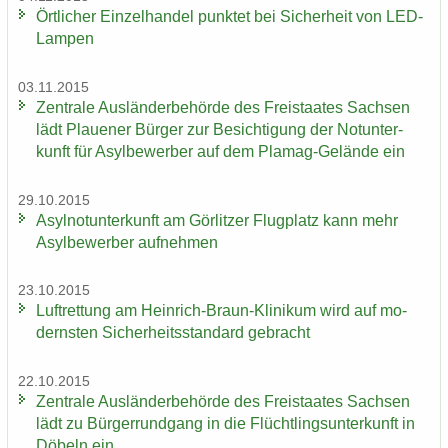
Ört­li­cher Ein­zel­han­del punk­tet bei Si­cher­heit von LED-​
Lampen
03.11.2015
Zen­tra­le Aus­län­der­be­hör­de des Frei­staa­tes Sach­sen
lädt Plaue­ner Bür­ger zur Be­sich­ti­gung der Not­un­ter­
kunft für Asyl­be­wer­ber auf dem Plamag-​Gelände ein
29.10.2015
Asyl­not­un­ter­kunft am Gör­lit­zer Flug­platz kann mehr
Asyl­be­wer­ber auf­neh­men
23.10.2015
Luft­ret­tung am Heinrich-​Braun-Klinikum wird auf mo­
derns­ten Si­cher­heits­stan­dard ge­bracht
22.10.2015
Zen­tra­le Aus­län­der­be­hör­de des Frei­staa­tes Sach­sen
lädt zu Bür­ger­rund­gang in die Flücht­lings­un­ter­kunft in
Dö­beln ein