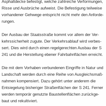
Asphalt­de­cke be­fes­tigt, wel­che zahl­rei­che Ver­for­mun­gen,
Risse und Aus­brü­che auf­weist. Die Be­fes­ti­gung teil­wei­se
vor­han­de­ner Geh­we­ge ent­spricht nicht mehr den An­for­de­
run­gen.
Der Aus­bau der Staats­stra­ße kommt vor allem der Ver­
kehrs­si­cher­heit zu­gu­te. Der Ver­kehrs­ab­lauf wird ver­bes­
sert. Dies wird durch einen re­gel­ge­rech­ten Aus­bau der S
241 und die Her­stel­lung ebe­ner Fahr­bahn­flä­chen er­reicht.
Die mit dem Vor­ha­ben ver­bun­de­nen Ein­grif­fe in Natur und
Land­schaft wer­den durch eine Reihe von Aus­gleichs­maß­
nah­men kom­pen­siert. Dazu ge­hört unter an­de­rem die
Ent­sie­ge­lung bis­he­ri­ger Stra­ßen­flä­chen der S 241. Fer­ner
wer­den tem­po­rär ge­nutz­te Bau­stel­len­flä­chen zu­rück­ge­
baut und re­kul­ti­viert.