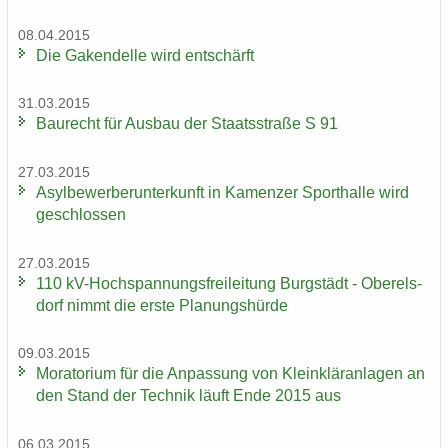
08.04.2015
Die Ga­ken­del­le wird ent­schärft
31.03.2015
Bau­recht für Aus­bau der Staats­stra­ße S 91
27.03.2015
Asyl­be­wer­ber­un­ter­kunft in Ka­men­zer Sport­hal­le wird
ge­schlos­sen
27.03.2015
110 kV-​Hochspannungsfreileitung Burg­städt - Ober­els­
dorf nimmt die erste Pla­nungs­hür­de
09.03.2015
Mo­ra­to­ri­um für die An­pas­sung von Klein­klär­an­la­gen an
den Stand der Tech­nik läuft Ende 2015 aus
06.03.2015