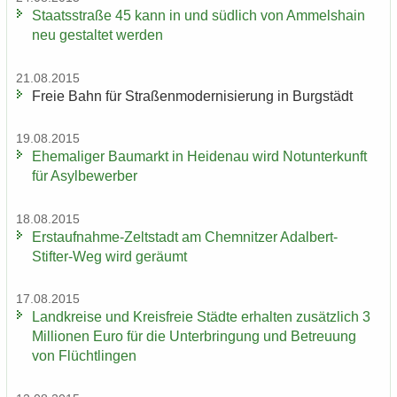
Staats­stra­ße 45 kann in und süd­lich von Am­mels­hain
neu ge­stal­tet wer­den
21.08.2015
Freie Bahn für Stra­ßen­mo­der­ni­sie­rung in Burg­städt
19.08.2015
Ehe­ma­li­ger Bau­markt in Hei­den­au wird Not­un­ter­kunft
für Asyl­be­wer­ber
18.08.2015
Erstaufnahme-​Zeltstadt am Chem­nit­zer Adalbert-​
Stifter-Weg wird ge­räumt
17.08.2015
Land­krei­se und Kreis­freie Städ­te er­hal­ten zu­sätz­lich 3
Mil­lio­nen Euro für die Un­ter­brin­gung und Be­treu­ung
von Flücht­lin­gen