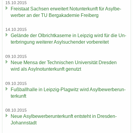
15.10.2015
Frei­staat Sach­sen er­wei­tert Not­un­ter­kunft für Asyl­be­
wer­ber an der TU Berg­aka­de­mie Frei­berg
14.10.2015
Ge­län­de der Ol­bricht­ka­ser­ne in Leip­zig wird für die Un­
ter­brin­gung wei­te­rer Asyl­su­chen­der vor­be­rei­tet
09.10.2015
Neue Mensa der Tech­ni­schen Uni­ver­si­tät Dres­den
wird als Asyl­not­un­ter­kunft ge­nutzt
09.10.2015
Fuß­ball­hal­le in Leipzig-​Plagwitz wird Asyl­be­wer­ber­un­
ter­kunft
08.10.2015
Neue Asyl­be­wer­ber­un­ter­kunft ent­steht in Dresden-​
Johannstadt