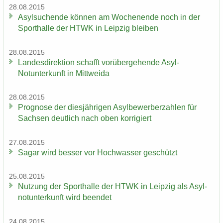
28.08.2015
Asyl­su­chen­de kön­nen am Wo­chen­en­de noch in der
Sport­hal­le der HTWK in Leip­zig blei­ben
28.08.2015
Lan­des­di­rek­ti­on schafft vor­über­ge­hen­de Asyl-​
Notunterkunft in Mitt­wei­da
28.08.2015
Pro­gno­se der dies­jäh­ri­gen Asyl­be­wer­ber­zah­len für
Sach­sen deut­lich nach oben kor­ri­giert
27.08.2015
Sagar wird bes­ser vor Hoch­was­ser ge­schützt
25.08.2015
Nut­zung der Sport­hal­le der HTWK in Leip­zig als Asyl­
not­un­ter­kunft wird be­en­det
24.08.2015