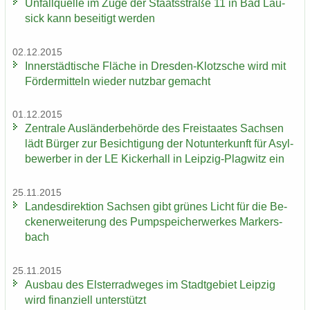
Un­fall­quel­le im Zuge der Staats­stra­ße 11 in Bad Lau­
sick kann be­sei­tigt wer­den
02.12.2015
In­ner­städ­ti­sche Flä­che in Dresden-​Klotzsche wird mit
För­der­mit­teln wie­der nutz­bar ge­macht
01.12.2015
Zen­tra­le Aus­län­der­be­hör­de des Frei­staa­tes Sach­sen
lädt Bür­ger zur Be­sich­ti­gung der Not­un­ter­kunft für Asyl­
be­wer­ber in der LE Ki­cker­hall in Leipzig-​Plagwitz ein
25.11.2015
Lan­des­di­rek­ti­on Sach­sen gibt grü­nes Licht für die Be­
cken­er­wei­te­rung des Pump­spei­cher­wer­kes Mar­kers­
bach
25.11.2015
Aus­bau des Els­ter­rad­we­ges im Stadt­ge­biet Leip­zig
wird fi­nan­zi­ell un­ter­stützt