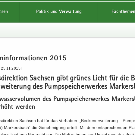
hsen
Politik und Verwaltung
Fachthemen
n­in­for­ma­tio­nen 2015
 25.11.2015]
­di­rek­ti­on Sach­sen gibt grü­nes Licht für die 
­wei­te­rung des Pump­spei­cher­wer­kes Mar­kers
s­was­ser­vo­lu­men des Pump­spei­cher­wer­kes Mar­kers
­höht wer­den
­di­rek­ti­on Sach­sen hat für das Vor­ha­ben „Be­cken­er­wei­te­rung – Pump­
Mar­kers­bach“ die Ge­neh­mi­gung er­teilt. Mit dem ent­spre­chen­den Plan­
chluss liegt nun Bau­recht vor. Die Maß­nah­men zur Um­set­zung der Be­cke