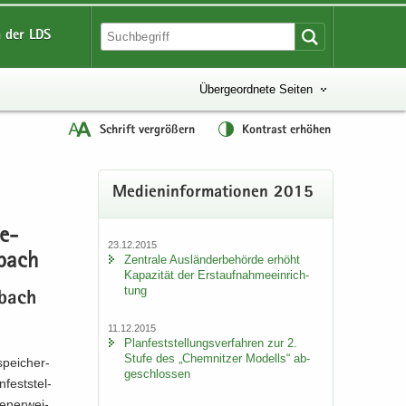
 der LDS
Übergeordnete Seiten
Schrift vergrößern
Kontrast erhöhen
Me­di­en­in­for­ma­tio­nen 2015
Be­
23.12.2015
­bach
Zen­tra­le Aus­län­der­be­hör­de er­höht
Ka­pa­zi­tät der Erst­auf­nah­me­ein­rich­
tung
­bach
11.12.2015
Plan­fest­stel­lungs­ver­fah­ren zur 2.
Stufe des „Chem­nit­zer Mo­dells“ ab­
spei­cher­
ge­schlos­sen
fest­stel­
n­er­wei­