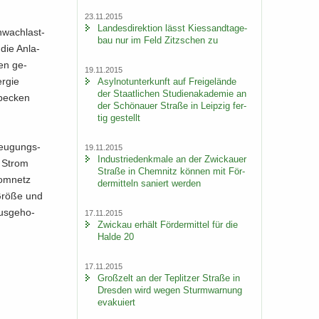
23.11.2015
Lan­des­di­rek­ti­on lässt Kies­sand­ta­ge­
hwach­last­
bau nur im Feld Zitz­schen zu
 die An­la­
ken ge­
19.11.2015
r­gie
Asyl­not­un­ter­kunft auf Frei­ge­län­de
der Staat­li­chen Stu­di­en­aka­de­mie an
be­cken
der Schö­nau­er Stra­ße in Leip­zig fer­
tig ge­stellt
zeu­gungs­
19.11.2015
In­dus­trie­denk­ma­le an der Zwi­ckau­er
n Strom
Stra­ße in Chem­nitz kön­nen mit För­
rom­netz
der­mit­teln sa­niert wer­den
 Größe und
us­ge­ho­
17.11.2015
Zwi­ckau er­hält För­der­mit­tel für die
Halde 20
17.11.2015
Groß­zelt an der Te­plit­zer Stra­ße in
Dres­den wird wegen Sturm­war­nung
eva­ku­iert