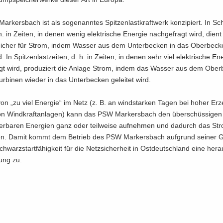
­kers­bach ist als so­ge­nann­tes Spit­zen­last­kraft­werk kon­zi­piert. In Sc
 h. in Zei­ten, in denen wenig elek­tri­sche En­er­gie nach­ge­fragt wird, dient
i­cher für Strom, indem Was­ser aus dem Un­ter­be­cken in das Ober­be­c
 In Spit­zen­last­zei­ten, d. h. in Zei­ten, in denen sehr viel elek­tri­sche En­e
agt wird, pro­du­ziert die An­la­ge Strom, indem das Was­ser aus dem Ober­
r­bi­nen wie­der in das Un­ter­be­cken ge­lei­tet wird.
 von „zu viel En­er­gie“ im Netz (z. B. an windstar­ken Tagen bei hoher Er­
von Wind­kraft­an­la­gen) kann das PSW Mar­kers­bach den über­schüs­si­ge
er­ba­ren En­er­gien ganz oder teil­wei­se auf­neh­men und da­durch das St
sie­ren. Damit kommt dem Be­trieb des PSW Mar­kers­bach auf­grund sei­ner
hwarz­start­fä­hig­keit für die Netz­si­cher­heit in Ost­deutsch­land eine her­a
lung zu.