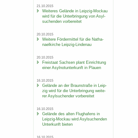
21.10.2015
Wei­te­res Ge­län­de in Leipzig-​Mockau
wird für die Un­ter­brin­gung von Asyl­
su­chen­den vor­be­rei­tet
20.10.2015
Wei­te­re För­der­mit­tel für die Na­tha­
nael­kir­che Leipzig-​Lindenau
20.10.2015
Frei­staat Sach­sen plant Ein­rich­tung
einer Asyl­not­un­ter­kunft in Plau­en
16.10.2015
Ge­län­de an der Braun­stra­ße in Leip­
zig wird für die Un­ter­brin­gung wei­te­
rer Asyl­su­chen­der vor­be­rei­tet
16.10.2015
Ge­län­de des alten Flug­ha­fens in
Leipzig-​Mockau wird Asyl­su­chen­den
Un­ter­kunft bie­ten
16.10.2015