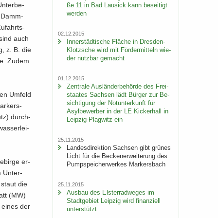
n­ter­be­
ße 11 in Bad Lau­sick kann be­sei­tigt
wer­den
der Damm­
u­fahrts­
02.12.2015
 sind auch
In­ner­städ­ti­sche Flä­che in Dresden-​
, z. B. die
Klotzsche wird mit För­der­mit­teln wie­
der nutz­bar ge­macht
­ke. Zudem
01.12.2015
Zen­tra­le Aus­län­der­be­hör­de des Frei­
­ten Um­feld
staa­tes Sach­sen lädt Bür­ger zur Be­
sich­ti­gung der Not­un­ter­kunft für
ar­kers­
Asyl­be­wer­ber in der LE Ki­cker­hall in
hutz) durch­
Leipzig-​Plagwitz ein
as­ser­lei­
25.11.2015
Lan­des­di­rek­ti­on Sach­sen gibt grü­nes
Licht für die Be­cken­er­wei­te­rung des
bir­ge er­
Pump­spei­cher­wer­kes Mar­kers­bach
 Unter-​
 staut die
25.11.2015
Aus­bau des Els­ter­rad­we­ges im
watt (MW)
Stadt­ge­biet Leip­zig wird fi­nan­zi­ell
h eines der
un­ter­stützt