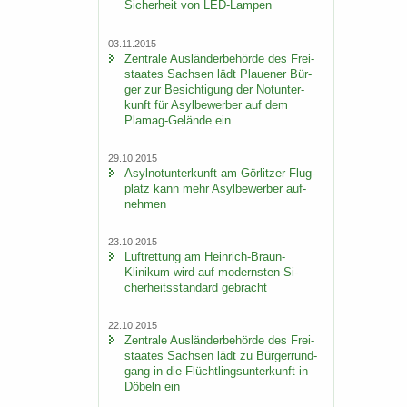
Si­cher­heit von LED-​Lampen
03.11.2015
Zen­tra­le Aus­län­der­be­hör­de des Frei­
staa­tes Sach­sen lädt Plaue­ner Bür­
ger zur Be­sich­ti­gung der Not­un­ter­
kunft für Asyl­be­wer­ber auf dem
Plamag-​Gelände ein
29.10.2015
Asyl­not­un­ter­kunft am Gör­lit­zer Flug­
platz kann mehr Asyl­be­wer­ber auf­
neh­men
23.10.2015
Luft­ret­tung am Heinrich-​Braun-
Klinikum wird auf mo­derns­ten Si­
cher­heits­stan­dard ge­bracht
22.10.2015
Zen­tra­le Aus­län­der­be­hör­de des Frei­
staa­tes Sach­sen lädt zu Bür­ger­rund­
gang in die Flücht­lings­un­ter­kunft in
Dö­beln ein