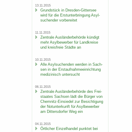
13.11.2015
Grund­stück in Dresden-​Gittersee
wird für die Erst­un­ter­brin­gung Asyl­
su­chen­der vor­be­rei­tet
11.11.2015
Zen­tra­le Aus­län­der­be­hör­de kün­digt
mehr Asyl­be­wer­ber für Land­krei­se
und kreis­freie Städ­te an
10.11.2015
Alle Asyl­su­chen­den wer­den in Sach­
sen in der Erst­auf­nah­me­ein­rich­tung
me­di­zi­nisch un­ter­sucht
06.11.2015
Zen­tra­le Aus­län­der­be­hör­de des Frei­
staa­tes Sach­sen lädt die Bür­ger von
Chemnitz-​Einsiedel zur Be­sich­ti­gung
der Not­un­ter­kunft für Asyl­be­wer­ber
am Dit­ters­dor­fer Weg ein
04.11.2015
Ört­li­cher Ein­zel­han­del punk­tet bei