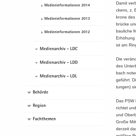
Damit ver­b
Me­di­en­in­for­ma­tio­nen 2014
ckens, z. B
kro­ne des 
Me­di­en­in­for­ma­tio­nen 2013
brü­cke un
bau­li­che 
Me­di­en­in­for­ma­tio­nen 2012
Er­hö­hung
ist am Ring
Medienarchiv - LDC
Die ver­än­
Medienarchiv - LDD
des Un­ter
bach not­we
Medienarchiv - LDL
ge­führt. D
tun­gen) s
Behörde
Das PSW Ma
Region
rich­tet u
und Ober­be
Fachthemen
Große Mitt­
der­zeit da
größ­ten Pu