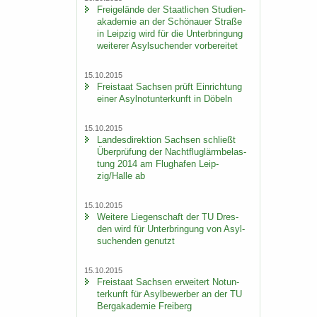
Frei­ge­län­de der Staat­li­chen Stu­di­en­
aka­de­mie an der Schö­nau­er Stra­ße
in Leip­zig wird für die Un­ter­brin­gung
wei­te­rer Asyl­su­chen­der vor­be­rei­tet
15.10.2015
Frei­staat Sach­sen prüft Ein­rich­tung
einer Asyl­not­un­ter­kunft in Dö­beln
15.10.2015
Lan­des­di­rek­ti­on Sach­sen schließt
Über­prü­fung der Nacht­flug­lärm­be­las­
tung 2014 am Flug­ha­fen Leip­
zig/Halle ab
15.10.2015
Wei­te­re Lie­gen­schaft der TU Dres­
den wird für Un­ter­brin­gung von Asyl­
su­chen­den ge­nutzt
15.10.2015
Frei­staat Sach­sen er­wei­tert Not­un­
ter­kunft für Asyl­be­wer­ber an der TU
Berg­aka­de­mie Frei­berg