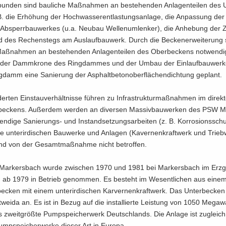
un­den sind bau­li­che Maß­nah­men an be­stehen­den An­la­gen­tei­len des U
. die Er­hö­hung der Hoch­was­ser­ent­las­tungs­an­la­ge, die An­pas­sung 
Ab­sperr­bau­wer­kes (u.a. Neu­bau Wel­len­um­len­ker), die An­he­bung der Z
d des Re­chen­stegs am Aus­lauf­bau­werk. Durch die Be­cken­er­wei­te­rung
Maß­nah­men an be­stehen­den An­la­gen­tei­len des Ober­be­ckens not­wen­dig
 der Damm­kro­ne des Ring­dam­mes und der Umbau der Ein­lauf­bau­wer
­damm eine Sa­nie­rung der Asphalt­be­ton­ober­flä­chen­dich­tung ge­plant.
der­ten Ein­stau­ver­hält­nis­se füh­ren zu In­fra­struk­tur­maß­nah­men im di­rek
­be­ckens. Au­ßer­dem wer­den an di­ver­sen Mas­siv­bau­wer­ken des PSW M
n­di­ge Sanierungs-​ und In­stand­set­zungs­ar­bei­ten (z. B. Kor­ro­si­ons­sc
ie un­ter­ir­di­schen Bau­wer­ke und An­la­gen (Ka­ver­nen­kraft­werk und Trieb­w
ind von der Ge­samt­maß­nah­me nicht be­trof­fen.
r­kers­bach wurde zwi­schen 1970 und 1981 bei Mar­kers­bach im Erz­ge­
nd ab 1979 in Be­trieb ge­nom­men. Es be­steht im We­sent­li­chen aus einem
­cken mit einem un­ter­ir­di­schen Kar­ver­nen­kraft­werk. Das Un­ter­be­cken
wei­da an. Es ist in Bezug auf die in­stal­lier­te Leis­tung von 1050 Me­ga­
s zweit­größ­te Pump­spei­cher­werk Deutsch­lands. Die An­la­ge ist zu­gleic
mp­spei­cher­wer­ke die­ser Art in Eu­ro­pa.