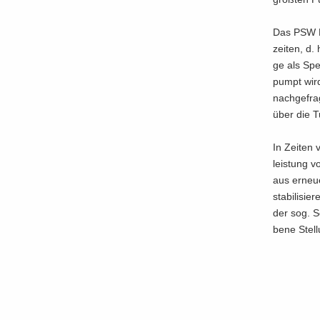
Das PSW Mar
zei­ten, d.
ge als Spe
pumpt wird.
nach­ge­fr
über die Tu
In Zei­ten
leis­tung 
aus er­neu­
sta­bi­li­
der sog. Sc
be­ne Stel­