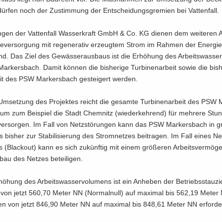
dür­fen noch der Zu­stim­mung der Ent­schei­dungs­gre­mi­en bei Vat­ten­fall.
n­gen der Vat­ten­fall Was­ser­kraft GmbH & Co. KG die­nen dem wei­te­ren 
ie­ver­sor­gung mit re­ge­ne­ra­tiv er­zeug­tem Strom im Rah­men der En­er­gie
d. Das Ziel des Ge­wäs­ser­aus­baus ist die Er­hö­hung des Ar­beits­was­ser
­kers­bach. Damit kön­nen die bis­he­ri­ge Tur­bi­nen­ar­beit sowie die bis­he
it des PSW Mar­kers­bach ge­stei­gert wer­den.
m­set­zung des Pro­jek­tes reicht die ge­sam­te Tur­bi­nen­ar­beit des PSW 
um zum Bei­spiel die Stadt Chem­nitz (wie­der­keh­rend) für meh­re­re Stun
er­sor­gen. Im Fall von Netz­stö­run­gen kann das PSW Mar­kers­bach in g
 bis­her zur Sta­bi­li­sie­rung des Strom­net­zes bei­tra­gen. Im Fall eines N
 (Black­out) kann es sich zu­künf­tig mit einem grö­ße­ren Ar­beits­ver­mö­
­bau des Net­zes be­tei­li­gen.
hö­hung des Ar­beits­was­ser­vo­lu­mens ist ein An­he­ben der Be­triebs­stau­zi
n von jetzt 560,70 Meter NN (Nor­mal­null) auf ma­xi­mal bis 562,19 Mete
en von jetzt 846,90 Meter NN auf ma­xi­mal bis 848,61 Meter NN er­for­der­