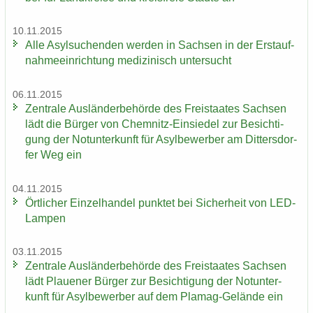
10.11.2015
Alle Asyl­su­chen­den wer­den in Sach­sen in der Erst­auf­
nah­me­ein­rich­tung me­di­zi­nisch un­ter­sucht
06.11.2015
Zen­tra­le Aus­län­der­be­hör­de des Frei­staa­tes Sach­sen
lädt die Bür­ger von Chemnitz-​Einsiedel zur Be­sich­ti­
gung der Not­un­ter­kunft für Asyl­be­wer­ber am Dit­ters­dor­
fer Weg ein
04.11.2015
Ört­li­cher Ein­zel­han­del punk­tet bei Si­cher­heit von LED-​
Lampen
03.11.2015
Zen­tra­le Aus­län­der­be­hör­de des Frei­staa­tes Sach­sen
lädt Plaue­ner Bür­ger zur Be­sich­ti­gung der Not­un­ter­
kunft für Asyl­be­wer­ber auf dem Plamag-​Gelände ein