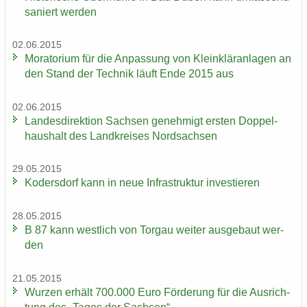
sa­niert wer­den
02.06.2015
Mo­ra­to­ri­um für die An­pas­sung von Klein­klär­an­la­gen an
den Stand der Tech­nik läuft Ende 2015 aus
02.06.2015
Lan­des­di­rek­ti­on Sach­sen ge­neh­migt ers­ten Dop­pel­
haus­halt des Land­krei­ses Nord­sach­sen
29.05.2015
Ko­ders­dorf kann in neue In­fra­struk­tur in­ves­tie­ren
28.05.2015
B 87 kann west­lich von Tor­gau wei­ter aus­ge­baut wer­
den
21.05.2015
Wur­zen er­hält 700.000 Euro För­de­rung für die Aus­rich­