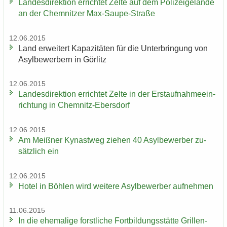
Lan­des­di­rek­ti­on er­rich­tet Zelte auf dem Po­li­zei­ge­län­de
an der Chem­nit­zer Max-​Saupe-Straße
12.06.2015
Land er­wei­tert Ka­pa­zi­tä­ten für die Un­ter­brin­gung von
Asyl­be­wer­bern in Gör­litz
12.06.2015
Lan­des­di­rek­ti­on er­rich­tet Zelte in der Erst­auf­nah­me­ein­
rich­tung in Chemnitz-​Ebersdorf
12.06.2015
Am Meiß­ner Ky­nast­weg zie­hen 40 Asyl­be­wer­ber zu­
sätz­lich ein
12.06.2015
Hotel in Böh­len wird wei­te­re Asyl­be­wer­ber auf­neh­men
11.06.2015
In die ehe­ma­li­ge forst­li­che Fort­bil­dungs­stät­te Gril­len­