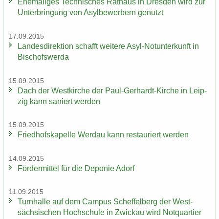
Ehe­ma­li­ges Tech­ni­sches Rat­haus in Dres­den wird zur
Un­ter­brin­gung von Asyl­be­wer­bern ge­nutzt
17.09.2015
Lan­des­di­rek­ti­on schafft wei­te­re Asyl-​Notunterkunft in
Bi­schofs­wer­da
15.09.2015
Dach der West­kir­che der Paul-​Gerhardt-Kirche in Leip­
zig kann sa­niert wer­den
15.09.2015
Fried­hofs­ka­pel­le Wer­dau kann re­stau­riert wer­den
14.09.2015
För­der­mit­tel für die De­po­nie Adorf
11.09.2015
Turn­hal­le auf dem Cam­pus Schef­fel­berg der West­
säch­si­schen Hoch­schu­le in Zwi­ckau wird Not­quar­tier