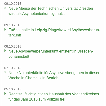
09.10.2015
Neue Mensa der Tech­ni­schen Uni­ver­si­tät Dres­den
wird als Asyl­not­un­ter­kunft ge­nutzt
09.10.2015
Fuß­ball­hal­le in Leipzig-​Plagwitz wird Asyl­be­wer­ber­un­
ter­kunft
08.10.2015
Neue Asyl­be­wer­ber­un­ter­kunft ent­steht in Dresden-​
Johannstadt
07.10.2015
Neue Not­un­ter­künf­te für Asyl­be­wer­ber gehen in die­ser
Woche in Chem­nitz in Be­trieb
05.10.2015
Rechts­auf­sicht gibt den Haus­halt des Vogt­land­krei­ses
für das Jahr 2015 zum Voll­zug frei