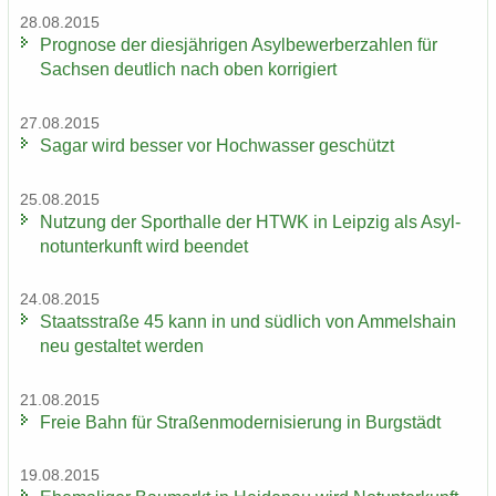
28.08.2015
Pro­gno­se der dies­jäh­ri­gen Asyl­be­wer­ber­zah­len für
Sach­sen deut­lich nach oben kor­ri­giert
27.08.2015
Sagar wird bes­ser vor Hoch­was­ser ge­schützt
25.08.2015
Nut­zung der Sport­hal­le der HTWK in Leip­zig als Asyl­
not­un­ter­kunft wird be­en­det
24.08.2015
Staats­stra­ße 45 kann in und süd­lich von Am­mels­hain
neu ge­stal­tet wer­den
21.08.2015
Freie Bahn für Stra­ßen­mo­der­ni­sie­rung in Burg­städt
19.08.2015