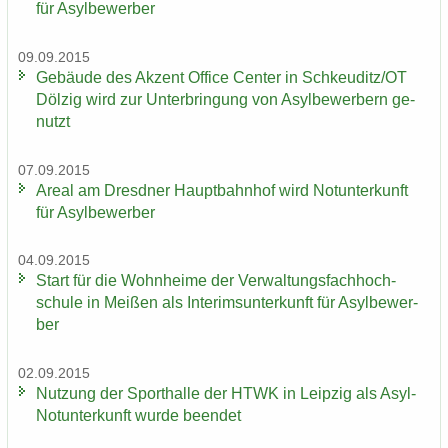
für Asyl­be­wer­ber
09.09.2015
Ge­bäu­de des Ak­zent Of­fice Cen­ter in Schkeu­ditz/OT
Döl­zig wird zur Un­ter­brin­gung von Asyl­be­wer­bern ge­
nutzt
07.09.2015
Areal am Dresd­ner Haupt­bahn­hof wird Not­un­ter­kunft
für Asyl­be­wer­ber
04.09.2015
Start für die Wohn­hei­me der Ver­wal­tungs­fach­hoch­
schu­le in Mei­ßen als In­te­rims­un­ter­kunft für Asyl­be­wer­
ber
02.09.2015
Nut­zung der Sport­hal­le der HTWK in Leip­zig als Asyl-​
Notunterkunft wurde be­en­det