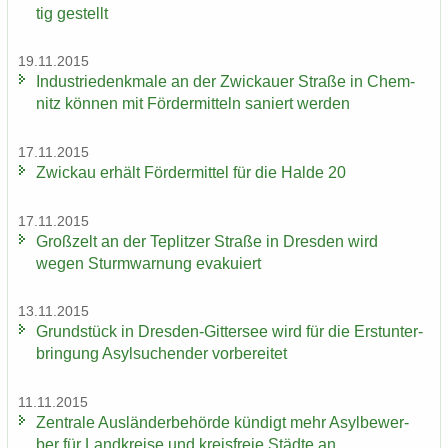
tig ge­stellt
19.11.2015
In­dus­trie­denk­ma­le an der Zwi­ckau­er Stra­ße in Chem­
nitz kön­nen mit För­der­mit­teln sa­niert wer­den
17.11.2015
Zwi­ckau er­hält För­der­mit­tel für die Halde 20
17.11.2015
Groß­zelt an der Te­plit­zer Stra­ße in Dres­den wird
wegen Sturm­war­nung eva­ku­iert
13.11.2015
Grund­stück in Dresden-​Gittersee wird für die Erst­un­ter­
brin­gung Asyl­su­chen­der vor­be­rei­tet
11.11.2015
Zen­tra­le Aus­län­der­be­hör­de kün­digt mehr Asyl­be­wer­
ber für Land­krei­se und kreis­freie Städ­te an