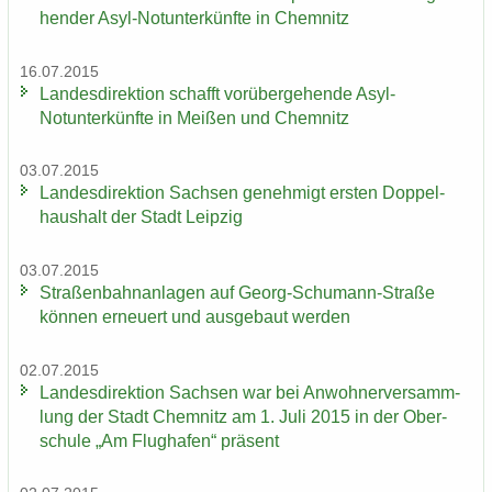
hen­der Asyl-​Notunter­künfte in Chem­nitz
16.07.2015
Lan­des­di­rek­ti­on schafft vor­über­ge­hen­de Asyl-​
Notunter­künfte in Mei­ßen und Chem­nitz
03.07.2015
Lan­des­di­rek­ti­on Sach­sen ge­neh­migt ers­ten Dop­pel­
haus­halt der Stadt Leip­zig
03.07.2015
Stra­ßen­bahn­an­la­gen auf Georg-​Schumann-Straße
kön­nen er­neu­ert und aus­ge­baut wer­den
02.07.2015
Lan­des­di­rek­ti­on Sach­sen war bei An­woh­ner­ver­samm­
lung der Stadt Chem­nitz am 1. Juli 2015 in der Ober­
schu­le „Am Flug­ha­fen“ prä­sent