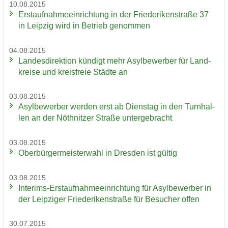
10.08.2015
Erst­auf­nah­me­ein­rich­tung in der Frie­de­ri­ken­stra­ße 37
in Leip­zig wird in Be­trieb ge­nom­men
04.08.2015
Lan­des­di­rek­ti­on kün­digt mehr Asyl­be­wer­ber für Land­
krei­se und kreis­freie Städ­te an
03.08.2015
Asyl­be­wer­ber wer­den erst ab Diens­tag in den Turn­hal­
len an der Nö­th­nit­zer Stra­ße un­ter­ge­bracht
03.08.2015
Ober­bür­ger­meis­ter­wahl in Dres­den ist gül­tig
03.08.2015
Interims-​Erstaufnahmeeinrichtung für Asyl­be­wer­ber in
der Leip­zi­ger Frie­de­ri­ken­stra­ße für Be­su­cher offen
30.07.2015