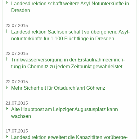
Lan­des­di­rek­ti­on schafft wei­te­re Asyl-​Notunterkünfte in
Dres­den
23.07.2015
Lan­des­di­rek­ti­on Sach­sen schafft vor­über­ge­hend Asyl­
not­un­ter­künf­te für 1.100 Flücht­lin­ge in Dres­den
22.07.2015
Trink­was­ser­ver­sor­gung in der Erst­auf­nah­me­ein­rich­
tung in Chem­nitz zu jedem Zeit­punkt ge­währ­leis­tet
22.07.2015
Mehr Si­cher­heit für Orts­durch­fahrt Göh­renz
21.07.2015
Alte Haupt­post am Leip­zi­ger Au­gus­tus­platz kann
wach­sen
17.07.2015
Lan­des­di­rek­ti­on er­wei­tert die Ka­pa­zi­tä­ten vor­über­ge­