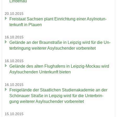
Lindenau
20.10.2015
Frei­staat Sach­sen plant Ein­rich­tung einer Asyl­not­un­
ter­kunft in Plau­en
16.10.2015
Ge­län­de an der Braun­stra­ße in Leip­zig wird für die Un­
ter­brin­gung wei­te­rer Asyl­su­chen­der vor­be­rei­tet
16.10.2015
Ge­län­de des alten Flug­ha­fens in Leipzig-​Mockau wird
Asyl­su­chen­den Un­ter­kunft bie­ten
16.10.2015
Frei­ge­län­de der Staat­li­chen Stu­di­en­aka­de­mie an der
Schö­nau­er Stra­ße in Leip­zig wird für die Un­ter­brin­
gung wei­te­rer Asyl­su­chen­der vor­be­rei­tet
15.10.2015