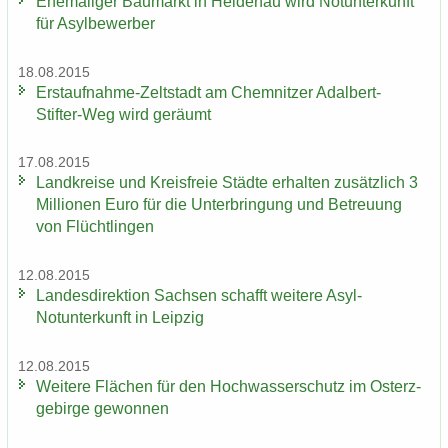
Ehe­ma­li­ger Bau­markt in Hei­den­au wird Not­un­ter­kunft
für Asyl­be­wer­ber
18.08.2015
Erstaufnahme-​Zeltstadt am Chem­nit­zer Adalbert-​
Stifter-Weg wird ge­räumt
17.08.2015
Land­krei­se und Kreis­freie Städ­te er­hal­ten zu­sätz­lich 3
Mil­lio­nen Euro für die Un­ter­brin­gung und Be­treu­ung
von Flücht­lin­gen
12.08.2015
Lan­des­di­rek­ti­on Sach­sen schafft wei­te­re Asyl-​
Notunterkunft in Leip­zig
12.08.2015
Wei­te­re Flä­chen für den Hoch­was­ser­schutz im Ost­erz­
ge­bir­ge ge­won­nen