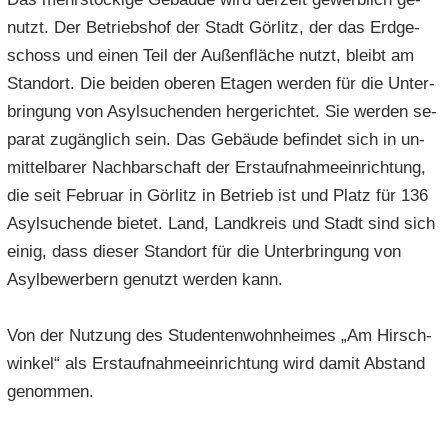
nutzt. Der Be­triebs­hof der Stadt Gör­litz, der das Erd­ge­
schoss und einen Teil der Au­ßen­flä­che nutzt, bleibt am
Stand­ort. Die bei­den obe­ren Eta­gen wer­den für die Un­ter­
brin­gung von Asyl­su­chen­den her­ge­rich­tet. Sie wer­den se­
pa­rat zu­gäng­lich sein. Das Ge­bäu­de be­fin­det sich in un­
mit­tel­ba­rer Nach­bar­schaft der Erst­auf­nah­me­ein­rich­tung,
die seit Fe­bru­ar in Gör­litz in Be­trieb ist und Platz für 136
Asyl­su­chen­de bie­tet. Land, Land­kreis und Stadt sind sich
einig, dass die­ser Stand­ort für die Un­ter­brin­gung von
Asyl­be­wer­bern ge­nutzt wer­den kann.
Von der Nut­zung des Stu­den­ten­wohn­hei­mes „Am Hirsch­
win­kel“ als Erst­auf­nah­me­ein­rich­tung wird damit Ab­stand
ge­nom­men.