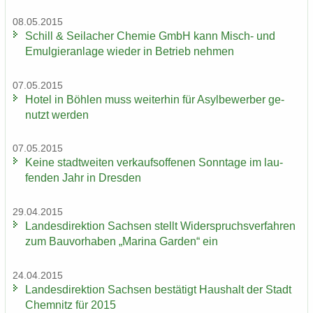
08.05.2015
Schill & Seil­a­cher Che­mie GmbH kann Misch-​ und
Emul­gier­an­la­ge wie­der in Be­trieb neh­men
07.05.2015
Hotel in Böh­len muss wei­ter­hin für Asyl­be­wer­ber ge­
nutzt wer­den
07.05.2015
Keine stadt­wei­ten ver­kaufs­of­fe­nen Sonn­ta­ge im lau­
fen­den Jahr in Dres­den
29.04.2015
Lan­des­di­rek­ti­on Sach­sen stellt Wi­der­spruchs­ver­fah­ren
zum Bau­vor­ha­ben „Ma­ri­na Gar­den“ ein
24.04.2015
Lan­des­di­rek­ti­on Sach­sen be­stä­tigt Haus­halt der Stadt
Chem­nitz für 2015