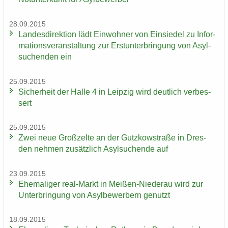
28.09.2015
Lan­des­di­rek­ti­on lädt Ein­woh­ner von Ein­sie­del zu In­for­
ma­ti­ons­ver­an­stal­tung zur Erst­un­ter­brin­gung von Asyl­
su­chen­den ein
25.09.2015
Si­cher­heit der Halle 4 in Leip­zig wird deut­lich ver­bes­
sert
25.09.2015
Zwei neue Groß­zel­te an der Gutz­kow­stra­ße in Dres­
den neh­men zu­sätz­lich Asyl­su­chen­de auf
23.09.2015
Ehe­ma­li­ger real-​Markt in Meißen-​Niederau wird zur
Un­ter­brin­gung von Asyl­be­wer­bern ge­nutzt
18.09.2015