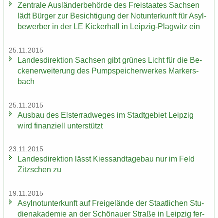
Zen­tra­le Aus­län­der­be­hör­de des Frei­staa­tes Sach­sen
lädt Bür­ger zur Be­sich­ti­gung der Not­un­ter­kunft für Asyl­
be­wer­ber in der LE Ki­cker­hall in Leipzig-​Plagwitz ein
25.11.2015
Lan­des­di­rek­ti­on Sach­sen gibt grü­nes Licht für die Be­
cken­er­wei­te­rung des Pump­spei­cher­wer­kes Mar­kers­
bach
25.11.2015
Aus­bau des Els­ter­rad­we­ges im Stadt­ge­biet Leip­zig
wird fi­nan­zi­ell un­ter­stützt
23.11.2015
Lan­des­di­rek­ti­on lässt Kies­sand­ta­ge­bau nur im Feld
Zitz­schen zu
19.11.2015
Asyl­not­un­ter­kunft auf Frei­ge­län­de der Staat­li­chen Stu­
di­en­aka­de­mie an der Schö­nau­er Stra­ße in Leip­zig fer­