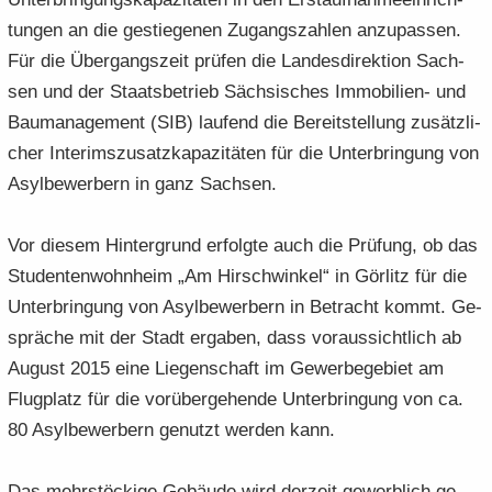
tun­gen an die ge­stie­ge­nen Zu­gangs­zah­len an­zu­pas­sen.
Für die Über­gangs­zeit prü­fen die Lan­des­di­rek­ti­on Sach­
sen und der Staats­be­trieb Säch­si­sches Immobilien-​ und
Bau­ma­nage­ment (SIB) lau­fend die Be­reit­stel­lung zu­sätz­li­
cher In­te­rims­zu­satz­ka­pa­zi­tä­ten für die Un­ter­brin­gung von
Asyl­be­wer­bern in ganz Sach­sen.
Vor die­sem Hin­ter­grund er­folg­te auch die Prü­fung, ob das
Stu­den­ten­wohn­heim „Am Hirsch­win­kel“ in Gör­litz für die
Un­ter­brin­gung von Asyl­be­wer­bern in Be­tracht kommt. Ge­
sprä­che mit der Stadt er­ga­ben, dass vor­aus­sicht­lich ab
Au­gust 2015 eine Lie­gen­schaft im Ge­wer­be­ge­biet am
Flug­platz für die vor­über­ge­hen­de Un­ter­brin­gung von ca.
80 Asyl­be­wer­bern ge­nutzt wer­den kann.
Das mehr­stö­cki­ge Ge­bäu­de wird der­zeit ge­werb­lich ge­