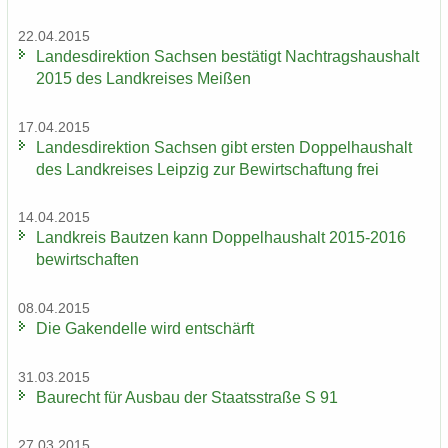
22.04.2015
Lan­des­di­rek­ti­on Sach­sen be­stä­tigt Nach­trags­haus­halt
2015 des Land­krei­ses Mei­ßen
17.04.2015
Lan­des­di­rek­ti­on Sach­sen gibt ers­ten Dop­pel­haus­halt
des Land­krei­ses Leip­zig zur Be­wirt­schaf­tung frei
14.04.2015
Land­kreis Baut­zen kann Dop­pel­haus­halt 2015-2016
be­wirt­schaf­ten
08.04.2015
Die Ga­ken­del­le wird ent­schärft
31.03.2015
Bau­recht für Aus­bau der Staats­stra­ße S 91
27.03.2015