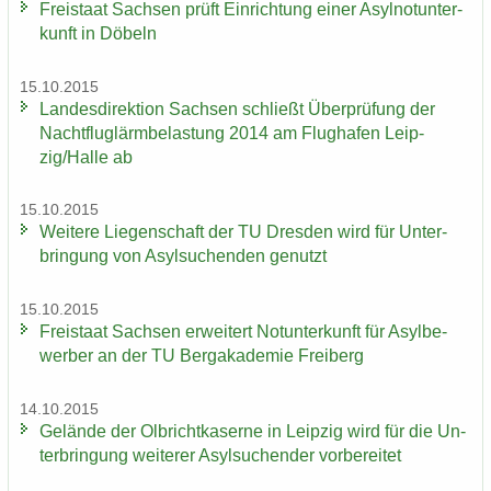
Frei­staat Sach­sen prüft Ein­rich­tung einer Asyl­not­un­ter­
kunft in Dö­beln
15.10.2015
Lan­des­di­rek­ti­on Sach­sen schließt Über­prü­fung der
Nacht­flug­lärm­be­las­tung 2014 am Flug­ha­fen Leip­
zig/Halle ab
15.10.2015
Wei­te­re Lie­gen­schaft der TU Dres­den wird für Un­ter­
brin­gung von Asyl­su­chen­den ge­nutzt
15.10.2015
Frei­staat Sach­sen er­wei­tert Not­un­ter­kunft für Asyl­be­
wer­ber an der TU Berg­aka­de­mie Frei­berg
14.10.2015
Ge­län­de der Ol­bricht­ka­ser­ne in Leip­zig wird für die Un­
ter­brin­gung wei­te­rer Asyl­su­chen­der vor­be­rei­tet