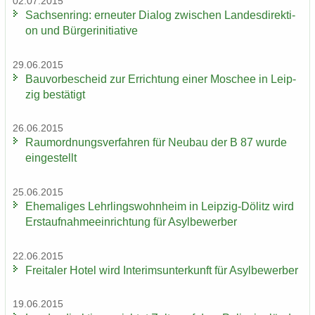
02.07.2015
Sach­sen­ring: er­neu­ter Dia­log zwi­schen Lan­des­di­rek­ti­
on und Bür­ger­initia­ti­ve
29.06.2015
Bau­vor­be­scheid zur Er­rich­tung einer Mo­schee in Leip­
zig be­stä­tigt
26.06.2015
Raum­ord­nungs­ver­fah­ren für Neu­bau der B 87 wurde
ein­ge­stellt
25.06.2015
Ehe­ma­li­ges Lehr­lings­wohn­heim in Leipzig-​Dölitz wird
Erst­auf­nah­me­ein­rich­tung für Asyl­be­wer­ber
22.06.2015
Frei­ta­ler Hotel wird In­te­rims­un­ter­kunft für Asyl­be­wer­ber
19.06.2015