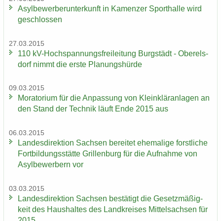
Asyl­be­wer­ber­un­ter­kunft in Ka­men­zer Sport­hal­le wird
ge­schlos­sen
27.03.2015
110 kV-​Hochspannungsfreileitung Burg­städt - Ober­els­
dorf nimmt die erste Pla­nungs­hür­de
09.03.2015
Mo­ra­to­ri­um für die An­pas­sung von Klein­klär­an­la­gen an
den Stand der Tech­nik läuft Ende 2015 aus
06.03.2015
Lan­des­di­rek­ti­on Sach­sen be­rei­tet ehe­ma­li­ge forst­li­che
Fort­bil­dungs­stät­te Gril­len­burg für die Auf­nah­me von
Asyl­be­wer­bern vor
03.03.2015
Lan­des­di­rek­ti­on Sach­sen be­stä­tigt die Ge­setz­mä­ßig­
keit des Haus­hal­tes des Land­krei­ses Mit­tel­sach­sen für
2015