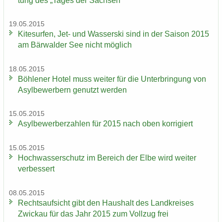
tung des „Tages der Sach­sen“
19.05.2015
Ki­te­sur­fen, Jet- und Was­ser­ski sind in der Sai­son 2015
am Bär­wal­der See nicht mög­lich
18.05.2015
Böh­le­ner Hotel muss wei­ter für die Un­ter­brin­gung von
Asyl­be­wer­bern ge­nutzt wer­den
15.05.2015
Asyl­be­wer­ber­zah­len für 2015 nach oben kor­ri­giert
15.05.2015
Hoch­was­ser­schutz im Be­reich der Elbe wird wei­ter
ver­bes­sert
08.05.2015
Rechts­auf­sicht gibt den Haus­halt des Land­krei­ses
Zwi­ckau für das Jahr 2015 zum Voll­zug frei