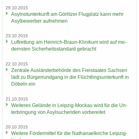
29.10.2015
Asyl­not­un­ter­kunft am Gör­lit­zer Flug­platz kann mehr
Asyl­be­wer­ber auf­neh­men
23.10.2015
Luft­ret­tung am Heinrich-​Braun-Klinikum wird auf mo­
derns­ten Si­cher­heits­stan­dard ge­bracht
22.10.2015
Zen­tra­le Aus­län­der­be­hör­de des Frei­staa­tes Sach­sen
lädt zu Bür­ger­rund­gang in die Flücht­lings­un­ter­kunft in
Dö­beln ein
21.10.2015
Wei­te­res Ge­län­de in Leipzig-​Mockau wird für die Un­
ter­brin­gung von Asyl­su­chen­den vor­be­rei­tet
20.10.2015
Wei­te­re För­der­mit­tel für die Na­tha­nael­kir­che Leipzig-​