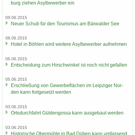
burg zie­hen Asyl­be­wer­ber ein
09.06.2015
Neuer Schub für den Tou­ris­mus am Bär­wal­der See
08.06.2015
Hotel in Böh­len wird wei­te­re Asyl­be­wer­ber auf­neh­men
05.06.2015
Ent­schei­dung zum Hirsch­win­kel ist noch nicht ge­fal­len
05.06.2015
Er­schlie­ßung von Ge­wer­be­flä­chen im Leip­zi­ger Nor­
den kann fort­ge­setzt wer­den
03.06.2015
Orts­durch­fahrt Gül­den­gos­sa kann aus­ge­baut wer­den
03.06.2015
His­to­ri­sche Ober­müh­le in Bad Düben kann um­fas­send