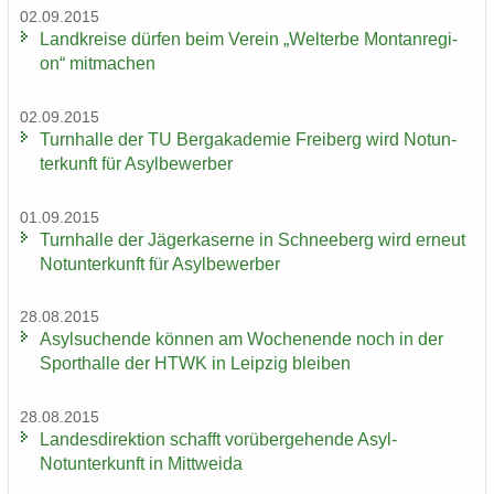
02.09.2015
Land­krei­se dür­fen beim Ver­ein „Welt­erbe Mon­tan­re­gi­
on“ mit­ma­chen
02.09.2015
Turn­hal­le der TU Berg­aka­de­mie Frei­berg wird Not­un­
ter­kunft für Asyl­be­wer­ber
01.09.2015
Turn­hal­le der Jä­ger­ka­ser­ne in Schnee­berg wird er­neut
Not­un­ter­kunft für Asyl­be­wer­ber
28.08.2015
Asyl­su­chen­de kön­nen am Wo­chen­en­de noch in der
Sport­hal­le der HTWK in Leip­zig blei­ben
28.08.2015
Lan­des­di­rek­ti­on schafft vor­über­ge­hen­de Asyl-​
Notunterkunft in Mitt­wei­da