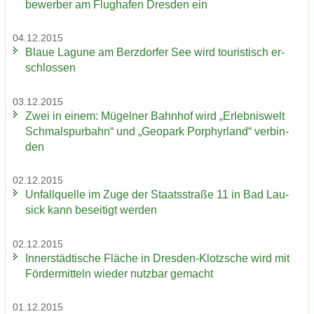
be­wer­ber am Flug­ha­fen Dres­den ein
04.12.2015
Blaue La­gu­ne am Berz­dor­fer See wird tou­ris­tisch er­
schlos­sen
03.12.2015
Zwei in einem: Mü­gel­ner Bahn­hof wird „Er­leb­nis­welt
Schmal­spur­bahn“ und „Geo­park Por­phyr­land“ ver­bin­
den
02.12.2015
Un­fall­quel­le im Zuge der Staats­stra­ße 11 in Bad Lau­
sick kann be­sei­tigt wer­den
02.12.2015
In­ner­städ­ti­sche Flä­che in Dresden-​Klotzsche wird mit
För­der­mit­teln wie­der nutz­bar ge­macht
01.12.2015