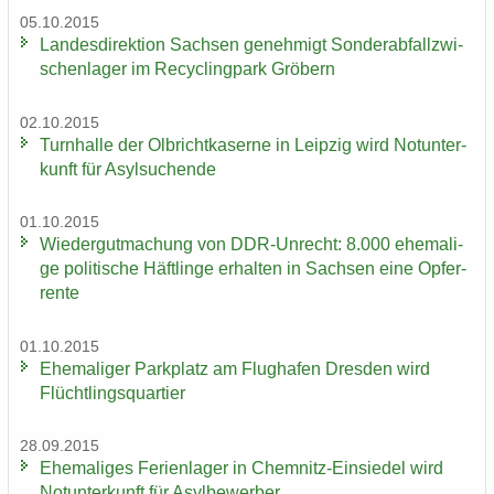
05.10.2015
Lan­des­di­rek­ti­on Sach­sen ge­neh­migt Son­der­ab­fall­zwi­
schen­la­ger im Re­cy­cling­park Grö­bern
02.10.2015
Turn­hal­le der Ol­bricht­ka­ser­ne in Leip­zig wird Not­un­ter­
kunft für Asyl­su­chen­de
01.10.2015
Wie­der­gut­ma­chung von DDR-​Unrecht: 8.000 ehe­ma­li­
ge po­li­ti­sche Häft­lin­ge er­hal­ten in Sach­sen eine Op­fer­
ren­te
01.10.2015
Ehe­ma­li­ger Park­platz am Flug­ha­fen Dres­den wird
Flücht­lings­quar­tier
28.09.2015
Ehe­ma­li­ges Fe­ri­en­la­ger in Chemnitz-​Einsiedel wird
Not­un­ter­kunft für Asyl­be­wer­ber