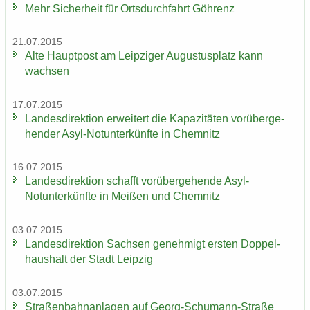
Mehr Si­cher­heit für Orts­durch­fahrt Göh­renz
21.07.2015
Alte Haupt­post am Leip­zi­ger Au­gus­tus­platz kann
wach­sen
17.07.2015
Lan­des­di­rek­ti­on er­wei­tert die Ka­pa­zi­tä­ten vor­über­ge­
hen­der Asyl-​Notunter­künfte in Chem­nitz
16.07.2015
Lan­des­di­rek­ti­on schafft vor­über­ge­hen­de Asyl-​
Notunter­künfte in Mei­ßen und Chem­nitz
03.07.2015
Lan­des­di­rek­ti­on Sach­sen ge­neh­migt ers­ten Dop­pel­
haus­halt der Stadt Leip­zig
03.07.2015
Stra­ßen­bahn­an­la­gen auf Georg-​Schumann-Straße