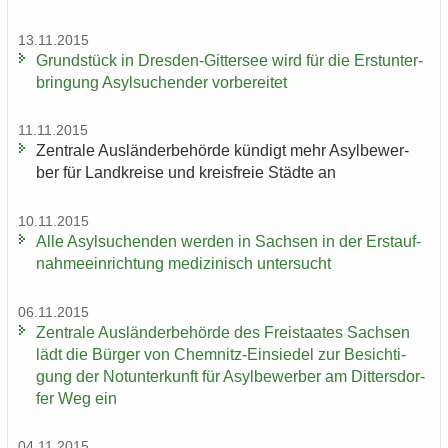
13.11.2015
Grund­stück in Dresden-​Gittersee wird für die Erst­un­ter­
brin­gung Asyl­su­chen­der vor­be­rei­tet
11.11.2015
Zen­tra­le Aus­län­der­be­hör­de kün­digt mehr Asyl­be­wer­
ber für Land­krei­se und kreis­freie Städ­te an
10.11.2015
Alle Asyl­su­chen­den wer­den in Sach­sen in der Erst­auf­
nah­me­ein­rich­tung me­di­zi­nisch un­ter­sucht
06.11.2015
Zen­tra­le Aus­län­der­be­hör­de des Frei­staa­tes Sach­sen
lädt die Bür­ger von Chemnitz-​Einsiedel zur Be­sich­ti­
gung der Not­un­ter­kunft für Asyl­be­wer­ber am Dit­ters­dor­
fer Weg ein
04.11.2015