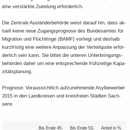
eine ver­stärk­te Zu­tei­lung er­for­der­lich.
Die Zen­tra­le Aus­län­der­be­hör­de weist dar­auf hin, dass ak­
tu­ell keine neue Zu­gangs­pro­gno­se des Bun­des­am­tes für
Mi­gra­ti­on und Flücht­lin­ge (BAMF) vor­liegt und des­halb
kurz­fris­tig eine wei­te­re An­pas­sung der Ver­teil­quo­te er­for­
der­lich sein kann. Sie bit­tet die un­te­ren Un­ter­brin­gungs­
be­hör­den daher um eine ent­spre­chen­de früh­zei­ti­ge Ka­pa­
zi­täts­pla­nung.
Pro­gno­se: Vor­aus­sicht­lich auf­zu­neh­men­de Asyl­be­wer­ber
2015 in den Land­krei­sen und kreis­frei­en Städ­ten Sach­
sens
Bis Ende 45.
Bis Ende 53.
An­teil in %