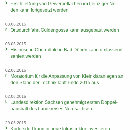
Er­schlie­ßung von Ge­wer­be­flä­chen im Leip­zi­ger Nor­
den kann fort­ge­setzt wer­den
03.06.2015
Orts­durch­fahrt Gül­den­gos­sa kann aus­ge­baut wer­den
03.06.2015
His­to­ri­sche Ober­müh­le in Bad Düben kann um­fas­send
sa­niert wer­den
02.06.2015
Mo­ra­to­ri­um für die An­pas­sung von Klein­klär­an­la­gen an
den Stand der Tech­nik läuft Ende 2015 aus
02.06.2015
Lan­des­di­rek­ti­on Sach­sen ge­neh­migt ers­ten Dop­pel­
haus­halt des Land­krei­ses Nord­sach­sen
29.05.2015
Ko­ders­dorf kann in neue In­fra­struk­tur in­ves­tie­ren