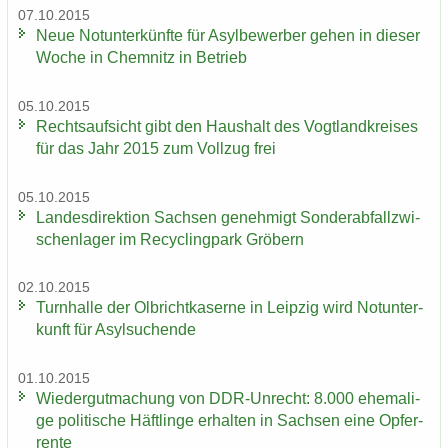
07.10.2015
Neue Not­un­ter­künf­te für Asyl­be­wer­ber gehen in die­ser
Woche in Chem­nitz in Be­trieb
05.10.2015
Rechts­auf­sicht gibt den Haus­halt des Vogt­land­krei­ses
für das Jahr 2015 zum Voll­zug frei
05.10.2015
Lan­des­di­rek­ti­on Sach­sen ge­neh­migt Son­der­ab­fall­zwi­
schen­la­ger im Re­cy­cling­park Grö­bern
02.10.2015
Turn­hal­le der Ol­bricht­ka­ser­ne in Leip­zig wird Not­un­ter­
kunft für Asyl­su­chen­de
01.10.2015
Wie­der­gut­ma­chung von DDR-​Unrecht: 8.000 ehe­ma­li­
ge po­li­ti­sche Häft­lin­ge er­hal­ten in Sach­sen eine Op­fer­
ren­te