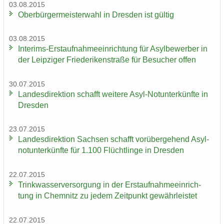
03.08.2015
Ober­bür­ger­meis­ter­wahl in Dres­den ist gül­tig
03.08.2015
Interims-​Erstaufnahmeeinrichtung für Asyl­be­wer­ber in
der Leip­zi­ger Frie­de­ri­ken­stra­ße für Be­su­cher offen
30.07.2015
Lan­des­di­rek­ti­on schafft wei­te­re Asyl-​Notunterkünfte in
Dres­den
23.07.2015
Lan­des­di­rek­ti­on Sach­sen schafft vor­über­ge­hend Asyl­
not­un­ter­künf­te für 1.100 Flücht­lin­ge in Dres­den
22.07.2015
Trink­was­ser­ver­sor­gung in der Erst­auf­nah­me­ein­rich­
tung in Chem­nitz zu jedem Zeit­punkt ge­währ­leis­tet
22.07.2015