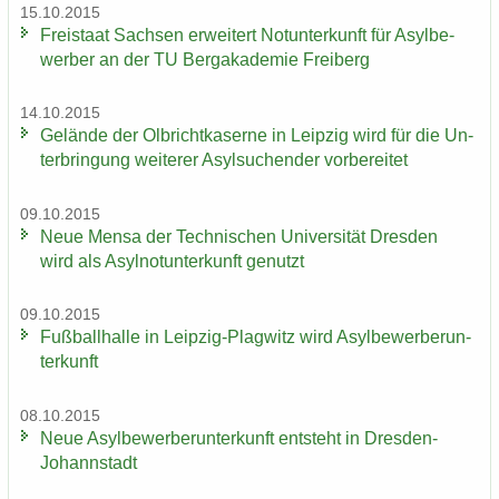
15.10.2015
Frei­staat Sach­sen er­wei­tert Not­un­ter­kunft für Asyl­be­
wer­ber an der TU Berg­aka­de­mie Frei­berg
14.10.2015
Ge­län­de der Ol­bricht­ka­ser­ne in Leip­zig wird für die Un­
ter­brin­gung wei­te­rer Asyl­su­chen­der vor­be­rei­tet
09.10.2015
Neue Mensa der Tech­ni­schen Uni­ver­si­tät Dres­den
wird als Asyl­not­un­ter­kunft ge­nutzt
09.10.2015
Fuß­ball­hal­le in Leipzig-​Plagwitz wird Asyl­be­wer­ber­un­
ter­kunft
08.10.2015
Neue Asyl­be­wer­ber­un­ter­kunft ent­steht in Dresden-​
Johannstadt