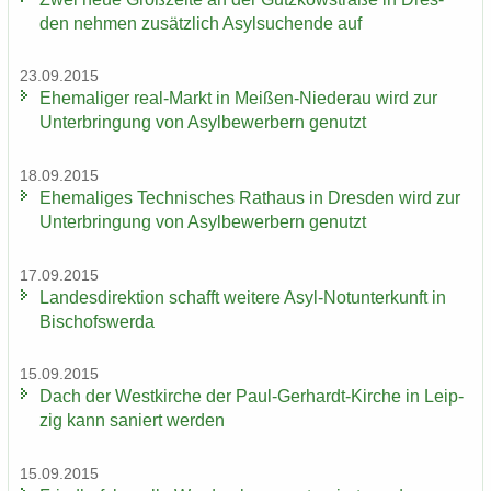
den neh­men zu­sätz­lich Asyl­su­chen­de auf
23.09.2015
Ehe­ma­li­ger real-​Markt in Meißen-​Niederau wird zur
Un­ter­brin­gung von Asyl­be­wer­bern ge­nutzt
18.09.2015
Ehe­ma­li­ges Tech­ni­sches Rat­haus in Dres­den wird zur
Un­ter­brin­gung von Asyl­be­wer­bern ge­nutzt
17.09.2015
Lan­des­di­rek­ti­on schafft wei­te­re Asyl-​Notunterkunft in
Bi­schofs­wer­da
15.09.2015
Dach der West­kir­che der Paul-​Gerhardt-Kirche in Leip­
zig kann sa­niert wer­den
15.09.2015