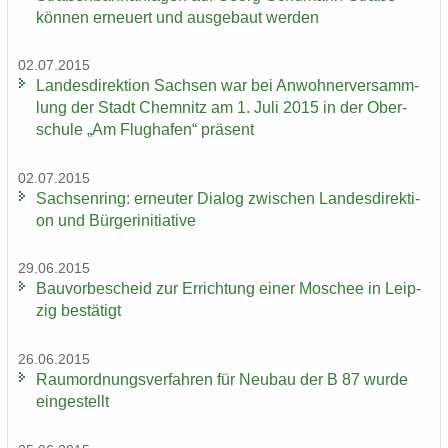
kön­nen er­neu­ert und aus­ge­baut wer­den
02.07.2015
Lan­des­di­rek­ti­on Sach­sen war bei An­woh­ner­ver­samm­
lung der Stadt Chem­nitz am 1. Juli 2015 in der Ober­
schu­le „Am Flug­ha­fen“ prä­sent
02.07.2015
Sach­sen­ring: er­neu­ter Dia­log zwi­schen Lan­des­di­rek­ti­
on und Bür­ger­initia­ti­ve
29.06.2015
Bau­vor­be­scheid zur Er­rich­tung einer Mo­schee in Leip­
zig be­stä­tigt
26.06.2015
Raum­ord­nungs­ver­fah­ren für Neu­bau der B 87 wurde
ein­ge­stellt