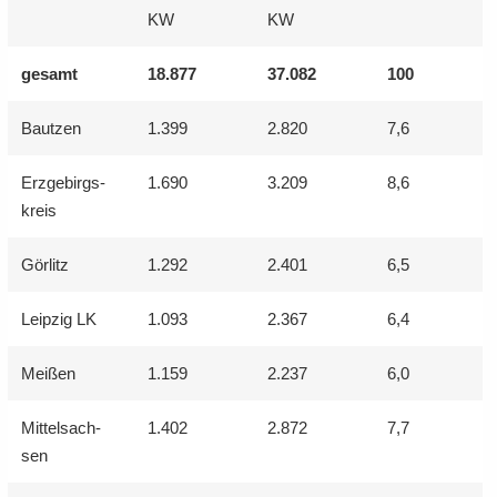
KW
KW
ge­samt
18.877
37.082
100
Baut­zen
1.399
2.820
7,6
Erz­ge­birgs­
1.690
3.209
8,6
kreis
Gör­litz
1.292
2.401
6,5
Leip­zig LK
1.093
2.367
6,4
Mei­ßen
1.159
2.237
6,0
Mit­tel­sach­
1.402
2.872
7,7
sen