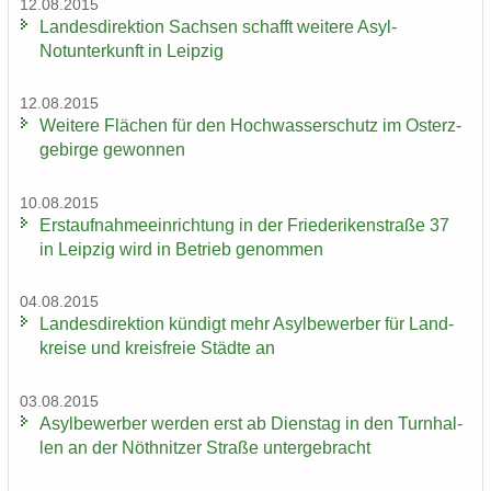
12.08.2015
Lan­des­di­rek­ti­on Sach­sen schafft wei­te­re Asyl-​
Notunterkunft in Leip­zig
12.08.2015
Wei­te­re Flä­chen für den Hoch­was­ser­schutz im Ost­erz­
ge­bir­ge ge­won­nen
10.08.2015
Erst­auf­nah­me­ein­rich­tung in der Frie­de­ri­ken­stra­ße 37
in Leip­zig wird in Be­trieb ge­nom­men
04.08.2015
Lan­des­di­rek­ti­on kün­digt mehr Asyl­be­wer­ber für Land­
krei­se und kreis­freie Städ­te an
03.08.2015
Asyl­be­wer­ber wer­den erst ab Diens­tag in den Turn­hal­
len an der Nö­th­nit­zer Stra­ße un­ter­ge­bracht