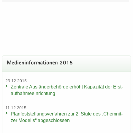
Me­di­en­in­for­ma­tio­nen 2015
23.12.2015
Zen­tra­le Aus­län­der­be­hör­de er­höht Ka­pa­zi­tät der Erst­
auf­nah­me­ein­rich­tung
11.12.2015
Plan­fest­stel­lungs­ver­fah­ren zur 2. Stufe des „Chem­nit­
zer Mo­dells“ ab­ge­schlos­sen