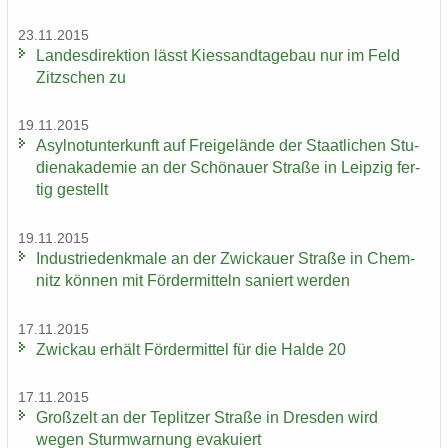
23.11.2015
Lan­des­di­rek­ti­on lässt Kies­sand­ta­ge­bau nur im Feld
Zitz­schen zu
19.11.2015
Asyl­not­un­ter­kunft auf Frei­ge­län­de der Staat­li­chen Stu­
di­en­aka­de­mie an der Schö­nau­er Stra­ße in Leip­zig fer­
tig ge­stellt
19.11.2015
In­dus­trie­denk­ma­le an der Zwi­ckau­er Stra­ße in Chem­
nitz kön­nen mit För­der­mit­teln sa­niert wer­den
17.11.2015
Zwi­ckau er­hält För­der­mit­tel für die Halde 20
17.11.2015
Groß­zelt an der Te­plit­zer Stra­ße in Dres­den wird
wegen Sturm­war­nung eva­ku­iert