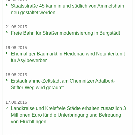
Staats­stra­ße 45 kann in und süd­lich von Am­mels­hain
neu ge­stal­tet wer­den
21.08.2015
Freie Bahn für Stra­ßen­mo­der­ni­sie­rung in Burg­städt
19.08.2015
Ehe­ma­li­ger Bau­markt in Hei­den­au wird Not­un­ter­kunft
für Asyl­be­wer­ber
18.08.2015
Erstaufnahme-​Zeltstadt am Chem­nit­zer Adalbert-​
Stifter-Weg wird ge­räumt
17.08.2015
Land­krei­se und Kreis­freie Städ­te er­hal­ten zu­sätz­lich 3
Mil­lio­nen Euro für die Un­ter­brin­gung und Be­treu­ung
von Flücht­lin­gen