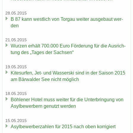
28.05.2015
B 87 kann west­lich von Tor­gau wei­ter aus­ge­baut wer­
den
21.05.2015
Wur­zen er­hält 700.000 Euro För­de­rung für die Aus­rich­
tung des „Tages der Sach­sen“
19.05.2015
Ki­te­sur­fen, Jet- und Was­ser­ski sind in der Sai­son 2015
am Bär­wal­der See nicht mög­lich
18.05.2015
Böh­le­ner Hotel muss wei­ter für die Un­ter­brin­gung von
Asyl­be­wer­bern ge­nutzt wer­den
15.05.2015
Asyl­be­wer­ber­zah­len für 2015 nach oben kor­ri­giert