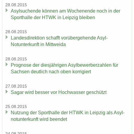
28.08.2015
Asyl­su­chen­de kön­nen am Wo­chen­en­de noch in der
Sport­hal­le der HTWK in Leip­zig blei­ben
28.08.2015
Lan­des­di­rek­ti­on schafft vor­über­ge­hen­de Asyl-​
Notunterkunft in Mitt­wei­da
28.08.2015
Pro­gno­se der dies­jäh­ri­gen Asyl­be­wer­ber­zah­len für
Sach­sen deut­lich nach oben kor­ri­giert
27.08.2015
Sagar wird bes­ser vor Hoch­was­ser ge­schützt
25.08.2015
Nut­zung der Sport­hal­le der HTWK in Leip­zig als Asyl­
not­un­ter­kunft wird be­en­det
24.08.2015