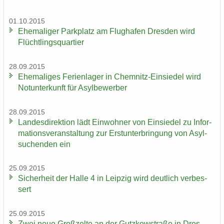
01.10.2015
Ehe­ma­li­ger Park­platz am Flug­ha­fen Dres­den wird
Flücht­lings­quar­tier
28.09.2015
Ehe­ma­li­ges Fe­ri­en­la­ger in Chemnitz-​Einsiedel wird
Not­un­ter­kunft für Asyl­be­wer­ber
28.09.2015
Lan­des­di­rek­ti­on lädt Ein­woh­ner von Ein­sie­del zu In­for­
ma­ti­ons­ver­an­stal­tung zur Erst­un­ter­brin­gung von Asyl­
su­chen­den ein
25.09.2015
Si­cher­heit der Halle 4 in Leip­zig wird deut­lich ver­bes­
sert
25.09.2015
Zwei neue Groß­zel­te an der Gutz­kow­stra­ße in Dres­