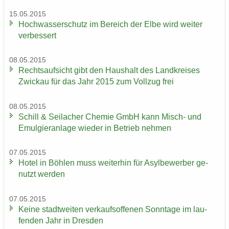
15.05.2015
Hoch­was­ser­schutz im Be­reich der Elbe wird wei­ter
ver­bes­sert
08.05.2015
Rechts­auf­sicht gibt den Haus­halt des Land­krei­ses
Zwi­ckau für das Jahr 2015 zum Voll­zug frei
08.05.2015
Schill & Seil­a­cher Che­mie GmbH kann Misch-​ und
Emul­gier­an­la­ge wie­der in Be­trieb neh­men
07.05.2015
Hotel in Böh­len muss wei­ter­hin für Asyl­be­wer­ber ge­
nutzt wer­den
07.05.2015
Keine stadt­wei­ten ver­kaufs­of­fe­nen Sonn­ta­ge im lau­
fen­den Jahr in Dres­den