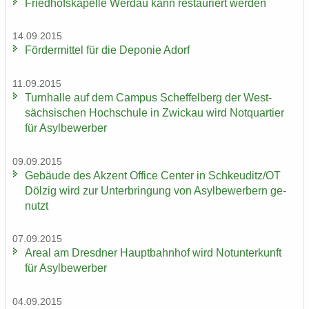
Fried­hofs­ka­pel­le Wer­dau kann re­stau­riert wer­den
14.09.2015
För­der­mit­tel für die De­po­nie Adorf
11.09.2015
Turn­hal­le auf dem Cam­pus Schef­fel­berg der West­
säch­si­schen Hoch­schu­le in Zwi­ckau wird Not­quar­tier
für Asyl­be­wer­ber
09.09.2015
Ge­bäu­de des Ak­zent Of­fice Cen­ter in Schkeu­ditz/OT
Döl­zig wird zur Un­ter­brin­gung von Asyl­be­wer­bern ge­
nutzt
07.09.2015
Areal am Dresd­ner Haupt­bahn­hof wird Not­un­ter­kunft
für Asyl­be­wer­ber
04.09.2015