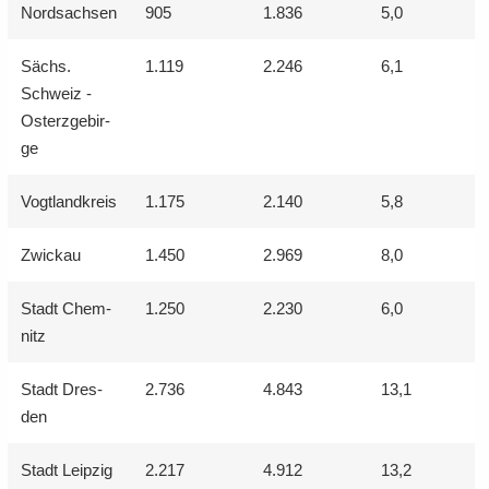
Nord­sach­sen
905
1.836
5,0
Sächs.
1.119
2.246
6,1
Schweiz -
Ost­erz­ge­bir­
ge
Vogt­land­kreis
1.175
2.140
5,8
Zwi­ckau
1.450
2.969
8,0
Stadt Chem­
1.250
2.230
6,0
nitz
Stadt Dres­
2.736
4.843
13,1
den
Stadt Leip­zig
2.217
4.912
13,2