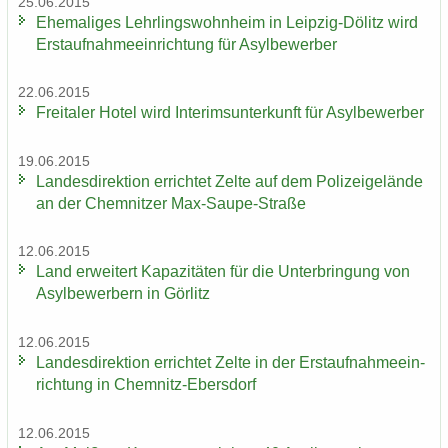
25.06.2015
Ehe­ma­li­ges Lehr­lings­wohn­heim in Leipzig-​Dölitz wird
Erst­auf­nah­me­ein­rich­tung für Asyl­be­wer­ber
22.06.2015
Frei­ta­ler Hotel wird In­te­rims­un­ter­kunft für Asyl­be­wer­ber
19.06.2015
Lan­des­di­rek­ti­on er­rich­tet Zelte auf dem Po­li­zei­ge­län­de
an der Chem­nit­zer Max-​Saupe-Straße
12.06.2015
Land er­wei­tert Ka­pa­zi­tä­ten für die Un­ter­brin­gung von
Asyl­be­wer­bern in Gör­litz
12.06.2015
Lan­des­di­rek­ti­on er­rich­tet Zelte in der Erst­auf­nah­me­ein­
rich­tung in Chemnitz-​Ebersdorf
12.06.2015