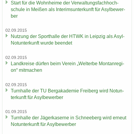
Start für die Wohn­hei­me der Ver­wal­tungs­fach­hoch­
schu­le in Mei­ßen als In­te­rims­un­ter­kunft für Asyl­be­wer­
ber
02.09.2015
Nut­zung der Sport­hal­le der HTWK in Leip­zig als Asyl-​
Notunterkunft wurde be­en­det
02.09.2015
Land­krei­se dür­fen beim Ver­ein „Welt­erbe Mon­tan­re­gi­
on“ mit­ma­chen
02.09.2015
Turn­hal­le der TU Berg­aka­de­mie Frei­berg wird Not­un­
ter­kunft für Asyl­be­wer­ber
01.09.2015
Turn­hal­le der Jä­ger­ka­ser­ne in Schnee­berg wird er­neut
Not­un­ter­kunft für Asyl­be­wer­ber