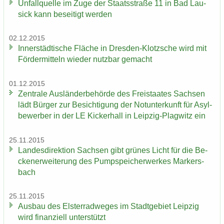
Un­fall­quel­le im Zuge der Staats­stra­ße 11 in Bad Lau­
sick kann be­sei­tigt wer­den
02.12.2015
In­ner­städ­ti­sche Flä­che in Dresden-​Klotzsche wird mit
För­der­mit­teln wie­der nutz­bar ge­macht
01.12.2015
Zen­tra­le Aus­län­der­be­hör­de des Frei­staa­tes Sach­sen
lädt Bür­ger zur Be­sich­ti­gung der Not­un­ter­kunft für Asyl­
be­wer­ber in der LE Ki­cker­hall in Leipzig-​Plagwitz ein
25.11.2015
Lan­des­di­rek­ti­on Sach­sen gibt grü­nes Licht für die Be­
cken­er­wei­te­rung des Pump­spei­cher­wer­kes Mar­kers­
bach
25.11.2015
Aus­bau des Els­ter­rad­we­ges im Stadt­ge­biet Leip­zig
wird fi­nan­zi­ell un­ter­stützt