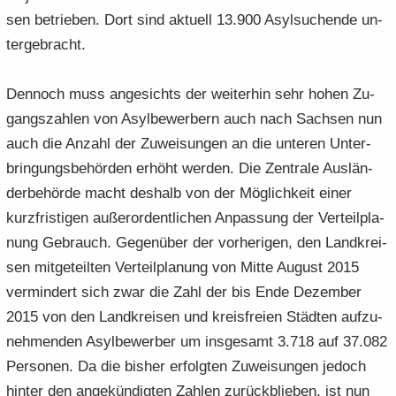
sen be­trie­ben. Dort sind ak­tu­ell 13.900 Asyl­su­chen­de un­
ter­ge­bracht.
Den­noch muss an­ge­sichts der wei­ter­hin sehr hohen Zu­
gangs­zah­len von Asyl­be­wer­bern auch nach Sach­sen nun
auch die An­zahl der Zu­wei­sun­gen an die un­te­ren Un­ter­
brin­gungs­be­hör­den er­höht wer­den. Die Zen­tra­le Aus­län­
der­be­hör­de macht des­halb von der Mög­lich­keit einer
kurz­fris­ti­gen au­ßer­or­dent­li­chen An­pas­sung der Ver­teil­pla­
nung Ge­brauch. Ge­gen­über der vor­he­ri­gen, den Land­krei­
sen mit­ge­teil­ten Ver­teil­pla­nung von Mitte Au­gust 2015
ver­min­dert sich zwar die Zahl der bis Ende De­zem­ber
2015 von den Land­krei­sen und kreis­frei­en Städ­ten auf­zu­
neh­men­den Asyl­be­wer­ber um ins­ge­samt 3.718 auf 37.082
Per­so­nen. Da die bis­her er­folg­ten Zu­wei­sun­gen je­doch
hin­ter den an­ge­kün­dig­ten Zah­len zu­rück­blie­ben, ist nun