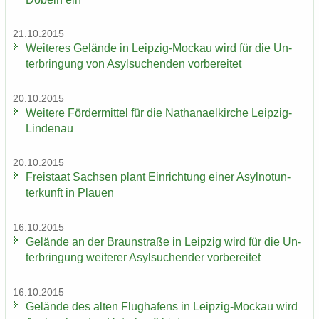
21.10.2015
Wei­te­res Ge­län­de in Leipzig-​Mockau wird für die Un­
ter­brin­gung von Asyl­su­chen­den vor­be­rei­tet
20.10.2015
Wei­te­re För­der­mit­tel für die Na­tha­nael­kir­che Leipzig-​
Lindenau
20.10.2015
Frei­staat Sach­sen plant Ein­rich­tung einer Asyl­not­un­
ter­kunft in Plau­en
16.10.2015
Ge­län­de an der Braun­stra­ße in Leip­zig wird für die Un­
ter­brin­gung wei­te­rer Asyl­su­chen­der vor­be­rei­tet
16.10.2015
Ge­län­de des alten Flug­ha­fens in Leipzig-​Mockau wird