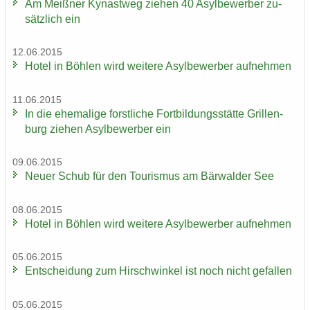
Am Meiß­ner Ky­nast­weg zie­hen 40 Asyl­be­wer­ber zu­
sätz­lich ein
12.06.2015
Hotel in Böh­len wird wei­te­re Asyl­be­wer­ber auf­neh­men
11.06.2015
In die ehe­ma­li­ge forst­li­che Fort­bil­dungs­stät­te Gril­len­
burg zie­hen Asyl­be­wer­ber ein
09.06.2015
Neuer Schub für den Tou­ris­mus am Bär­wal­der See
08.06.2015
Hotel in Böh­len wird wei­te­re Asyl­be­wer­ber auf­neh­men
05.06.2015
Ent­schei­dung zum Hirsch­win­kel ist noch nicht ge­fal­len
05.06.2015