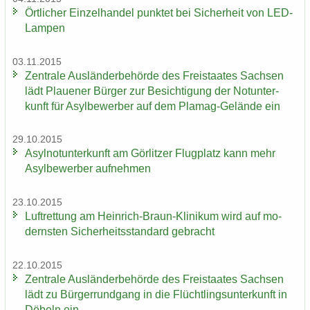
Ört­li­cher Ein­zel­han­del punk­tet bei Si­cher­heit von LED-​
Lampen
03.11.2015
Zen­tra­le Aus­län­der­be­hör­de des Frei­staa­tes Sach­sen
lädt Plaue­ner Bür­ger zur Be­sich­ti­gung der Not­un­ter­
kunft für Asyl­be­wer­ber auf dem Plamag-​Gelände ein
29.10.2015
Asyl­not­un­ter­kunft am Gör­lit­zer Flug­platz kann mehr
Asyl­be­wer­ber auf­neh­men
23.10.2015
Luft­ret­tung am Heinrich-​Braun-Klinikum wird auf mo­
derns­ten Si­cher­heits­stan­dard ge­bracht
22.10.2015
Zen­tra­le Aus­län­der­be­hör­de des Frei­staa­tes Sach­sen
lädt zu Bür­ger­rund­gang in die Flücht­lings­un­ter­kunft in
Dö­beln ein