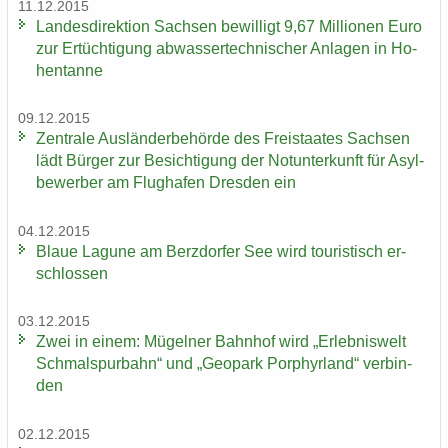
11.12.2015
Landesdirektion Sach­sen be­wil­ligt 9,67 Mil­lio­nen Euro
​
zur Er­tüch­ti­gung ab­was­ser­tech­ni­scher An­la­gen in Ho­
hen­tan­ne
09.12.2015
Zen­tra­le Aus­län­der­be­hör­de des Frei­staa­tes Sach­sen
lädt Bür­ger zur Be­sich­ti­gung der Not­un­ter­kunft für Asyl­
be­wer­ber am Flug­ha­fen Dres­den ein
04.12.2015
Blaue La­gu­ne am Berz­dor­fer See wird tou­ris­tisch er­
schlos­sen
03.12.2015
Zwei in einem: Mü­gel­ner Bahn­hof wird „Er­leb­nis­welt
Schmal­spur­bahn“ und „Geo­park Por­phyr­land“ ver­bin­
den
02.12.2015