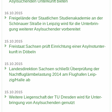
Asyl­su­chen­den Un­ter­kunft bie­ten
16.10.2015
Frei­ge­län­de der Staat­li­chen Stu­di­en­aka­de­mie an der
Schö­nau­er Stra­ße in Leip­zig wird für die Un­ter­brin­
gung wei­te­rer Asyl­su­chen­der vor­be­rei­tet
15.10.2015
Frei­staat Sach­sen prüft Ein­rich­tung einer Asyl­not­un­ter­
kunft in Dö­beln
15.10.2015
Lan­des­di­rek­ti­on Sach­sen schließt Über­prü­fung der
Nacht­flug­lärm­be­las­tung 2014 am Flug­ha­fen Leip­
zig/Halle ab
15.10.2015
Wei­te­re Lie­gen­schaft der TU Dres­den wird für Un­ter­
brin­gung von Asyl­su­chen­den ge­nutzt