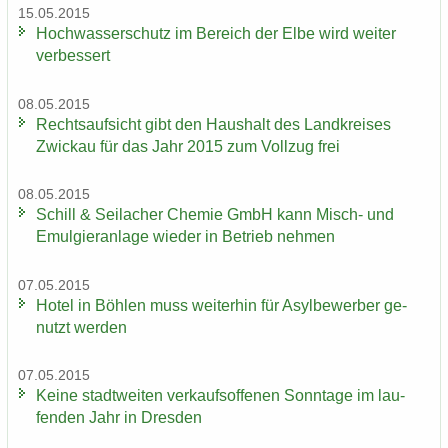
15.05.2015
Hoch­was­ser­schutz im Be­reich der Elbe wird wei­ter
ver­bes­sert
08.05.2015
Rechts­auf­sicht gibt den Haus­halt des Land­krei­ses
Zwi­ckau für das Jahr 2015 zum Voll­zug frei
08.05.2015
Schill & Seil­a­cher Che­mie GmbH kann Misch-​ und
Emul­gier­an­la­ge wie­der in Be­trieb neh­men
07.05.2015
Hotel in Böh­len muss wei­ter­hin für Asyl­be­wer­ber ge­
nutzt wer­den
07.05.2015
Keine stadt­wei­ten ver­kaufs­of­fe­nen Sonn­ta­ge im lau­
fen­den Jahr in Dres­den