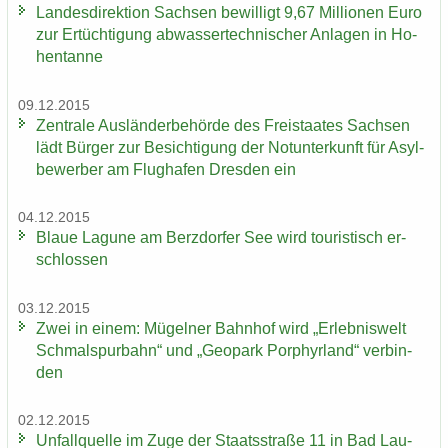
Landesdirektion Sach­sen be­wil­ligt 9,67 Mil­lio­nen Euro
​
zur Er­tüch­ti­gung ab­was­ser­tech­ni­scher An­la­gen in Ho­
hen­tan­ne
09.12.2015
Zen­tra­le Aus­län­der­be­hör­de des Frei­staa­tes Sach­sen
lädt Bür­ger zur Be­sich­ti­gung der Not­un­ter­kunft für Asyl­
be­wer­ber am Flug­ha­fen Dres­den ein
04.12.2015
Blaue La­gu­ne am Berz­dor­fer See wird tou­ris­tisch er­
schlos­sen
03.12.2015
Zwei in einem: Mü­gel­ner Bahn­hof wird „Er­leb­nis­welt
Schmal­spur­bahn“ und „Geo­park Por­phyr­land“ ver­bin­
den
02.12.2015
Un­fall­quel­le im Zuge der Staats­stra­ße 11 in Bad Lau­