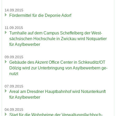
14.09.2015
För­der­mit­tel für die De­po­nie Adorf
11.09.2015
Turn­hal­le auf dem Cam­pus Schef­fel­berg der West­
säch­si­schen Hoch­schu­le in Zwi­ckau wird Not­quar­tier
für Asyl­be­wer­ber
09.09.2015
Ge­bäu­de des Ak­zent Of­fice Cen­ter in Schkeu­ditz/OT
Döl­zig wird zur Un­ter­brin­gung von Asyl­be­wer­bern ge­
nutzt
07.09.2015
Areal am Dresd­ner Haupt­bahn­hof wird Not­un­ter­kunft
für Asyl­be­wer­ber
04.09.2015
Start für die Wohn­hei­me der Ver­wal­tungs­fach­hoch­