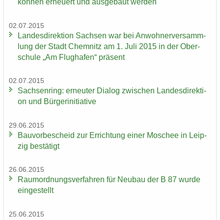
kön­nen er­neu­ert und aus­ge­baut wer­den
02.07.2015
Lan­des­di­rek­ti­on Sach­sen war bei An­woh­ner­ver­samm­
lung der Stadt Chem­nitz am 1. Juli 2015 in der Ober­
schu­le „Am Flug­ha­fen“ prä­sent
02.07.2015
Sach­sen­ring: er­neu­ter Dia­log zwi­schen Lan­des­di­rek­ti­
on und Bür­ger­initia­ti­ve
29.06.2015
Bau­vor­be­scheid zur Er­rich­tung einer Mo­schee in Leip­
zig be­stä­tigt
26.06.2015
Raum­ord­nungs­ver­fah­ren für Neu­bau der B 87 wurde
ein­ge­stellt
25.06.2015