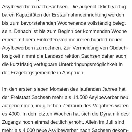
Asyl­be­wer­bern nach Sach­sen. Die au­gen­blick­lich ver­füg­
ba­ren Ka­pa­zi­tä­ten der Erst­auf­nah­me­ein­rich­tung wer­den
bis zum be­vor­ste­hen­den Wo­chen­en­de voll­stän­dig be­legt
sein. Da­nach ist bis zum Be­ginn der kom­men­den Woche
er­neut mit dem Ein­tref­fen von meh­re­ren hun­dert neuen
Asyl­be­wer­bern zu rech­nen. Zur Ver­mei­dung von Ob­dach­
lo­sig­keit nimmt die Lan­des­di­rek­ti­on Sach­sen daher auch
die kurz­fris­tig ver­füg­ba­re Un­ter­brin­gungs­mög­lich­keit in
der Erz­ge­birgs­ge­mein­de in An­spruch.
Im den ers­ten sie­ben Mo­na­ten des lau­fen­den Jah­res hat
der Frei­staat Sach­sen mehr als 14.500 Asyl­be­wer­ber neu
auf­ge­nom­men, im glei­chen Zeit­raum des Vor­jah­res waren
es 4900. In den letz­ten Wo­chen hat sich die Dy­na­mik des
Zu­gangs noch ein­mal deut­lich er­höht. Al­lein im Juli sind
mehr als 4.000 neue Asyl­be­wer­ber nach Sach­sen ge­kom­