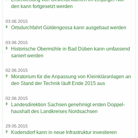
den kann fort­ge­setzt wer­den
03.06.2015
Orts­durch­fahrt Gül­den­gos­sa kann aus­ge­baut wer­den
03.06.2015
His­to­ri­sche Ober­müh­le in Bad Düben kann um­fas­send
sa­niert wer­den
02.06.2015
Mo­ra­to­ri­um für die An­pas­sung von Klein­klär­an­la­gen an
den Stand der Tech­nik läuft Ende 2015 aus
02.06.2015
Lan­des­di­rek­ti­on Sach­sen ge­neh­migt ers­ten Dop­pel­
haus­halt des Land­krei­ses Nord­sach­sen
29.05.2015
Ko­ders­dorf kann in neue In­fra­struk­tur in­ves­tie­ren