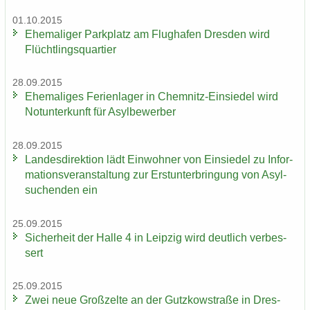
01.10.2015
Ehe­ma­li­ger Park­platz am Flug­ha­fen Dres­den wird
Flücht­lings­quar­tier
28.09.2015
Ehe­ma­li­ges Fe­ri­en­la­ger in Chemnitz-​Einsiedel wird
Not­un­ter­kunft für Asyl­be­wer­ber
28.09.2015
Lan­des­di­rek­ti­on lädt Ein­woh­ner von Ein­sie­del zu In­for­
ma­ti­ons­ver­an­stal­tung zur Erst­un­ter­brin­gung von Asyl­
su­chen­den ein
25.09.2015
Si­cher­heit der Halle 4 in Leip­zig wird deut­lich ver­bes­
sert
25.09.2015
Zwei neue Groß­zel­te an der Gutz­kow­stra­ße in Dres­