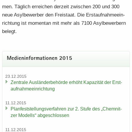
men. Täg­lich er­rei­chen der­zeit zwi­schen 200 und 300
neue Asyl­be­wer­ber den Frei­staat. Die Erst­auf­nah­me­ein­
rich­tung ist mo­men­tan mit mehr als 7100 Asyl­be­wer­bern
be­legt.
Me­di­en­in­for­ma­tio­nen 2015
23.12.2015
Zen­tra­le Aus­län­der­be­hör­de er­höht Ka­pa­zi­tät der Erst­
auf­nah­me­ein­rich­tung
11.12.2015
Plan­fest­stel­lungs­ver­fah­ren zur 2. Stufe des „Chem­nit­
zer Mo­dells“ ab­ge­schlos­sen
11.12.2015