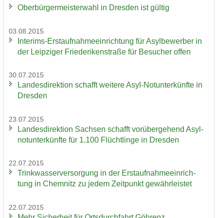
Ober­bür­ger­meis­ter­wahl in Dres­den ist gül­tig
03.08.2015
Interims-​Erstaufnahmeeinrichtung für Asyl­be­wer­ber in
der Leip­zi­ger Frie­de­ri­ken­stra­ße für Be­su­cher offen
30.07.2015
Lan­des­di­rek­ti­on schafft wei­te­re Asyl-​Notunterkünfte in
Dres­den
23.07.2015
Lan­des­di­rek­ti­on Sach­sen schafft vor­über­ge­hend Asyl­
not­un­ter­künf­te für 1.100 Flücht­lin­ge in Dres­den
22.07.2015
Trink­was­ser­ver­sor­gung in der Erst­auf­nah­me­ein­rich­
tung in Chem­nitz zu jedem Zeit­punkt ge­währ­leis­tet
22.07.2015
Mehr Si­cher­heit für Orts­durch­fahrt Göh­renz