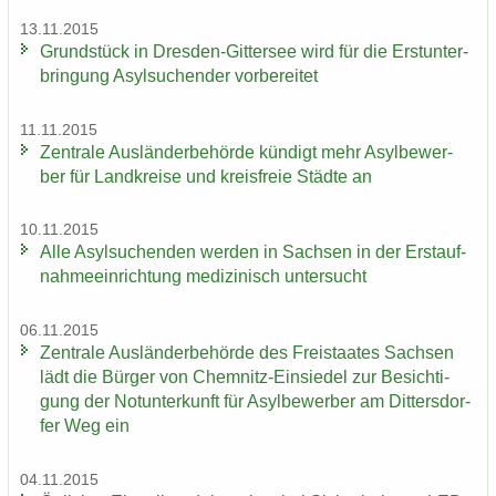
13.11.2015
Grund­stück in Dresden-​Gittersee wird für die Erst­un­ter­
brin­gung Asyl­su­chen­der vor­be­rei­tet
11.11.2015
Zen­tra­le Aus­län­der­be­hör­de kün­digt mehr Asyl­be­wer­
ber für Land­krei­se und kreis­freie Städ­te an
10.11.2015
Alle Asyl­su­chen­den wer­den in Sach­sen in der Erst­auf­
nah­me­ein­rich­tung me­di­zi­nisch un­ter­sucht
06.11.2015
Zen­tra­le Aus­län­der­be­hör­de des Frei­staa­tes Sach­sen
lädt die Bür­ger von Chemnitz-​Einsiedel zur Be­sich­ti­
gung der Not­un­ter­kunft für Asyl­be­wer­ber am Dit­ters­dor­
fer Weg ein
04.11.2015