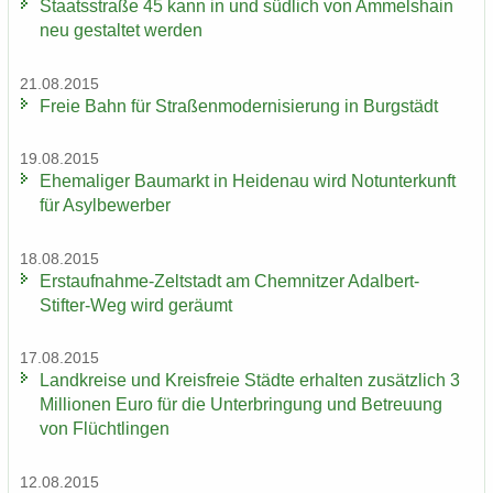
Staats­stra­ße 45 kann in und süd­lich von Am­mels­hain
neu ge­stal­tet wer­den
21.08.2015
Freie Bahn für Stra­ßen­mo­der­ni­sie­rung in Burg­städt
19.08.2015
Ehe­ma­li­ger Bau­markt in Hei­den­au wird Not­un­ter­kunft
für Asyl­be­wer­ber
18.08.2015
Erstaufnahme-​Zeltstadt am Chem­nit­zer Adalbert-​
Stifter-Weg wird ge­räumt
17.08.2015
Land­krei­se und Kreis­freie Städ­te er­hal­ten zu­sätz­lich 3
Mil­lio­nen Euro für die Un­ter­brin­gung und Be­treu­ung
von Flücht­lin­gen
12.08.2015