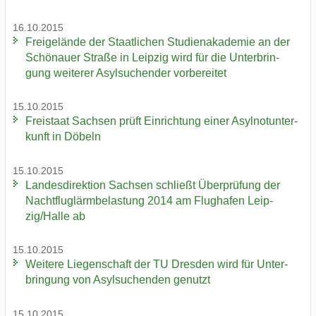
16.10.2015
Frei­ge­län­de der Staat­li­chen Stu­di­en­aka­de­mie an der
Schö­nau­er Stra­ße in Leip­zig wird für die Un­ter­brin­
gung wei­te­rer Asyl­su­chen­der vor­be­rei­tet
15.10.2015
Frei­staat Sach­sen prüft Ein­rich­tung einer Asyl­not­un­ter­
kunft in Dö­beln
15.10.2015
Lan­des­di­rek­ti­on Sach­sen schließt Über­prü­fung der
Nacht­flug­lärm­be­las­tung 2014 am Flug­ha­fen Leip­
zig/Halle ab
15.10.2015
Wei­te­re Lie­gen­schaft der TU Dres­den wird für Un­ter­
brin­gung von Asyl­su­chen­den ge­nutzt
15.10.2015