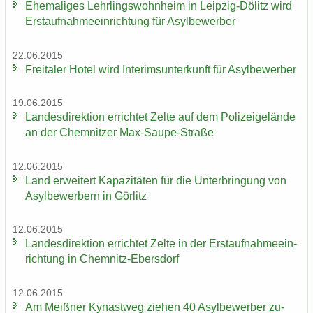
Ehe­ma­li­ges Lehr­lings­wohn­heim in Leipzig-​Dölitz wird
Erst­auf­nah­me­ein­rich­tung für Asyl­be­wer­ber
22.06.2015
Frei­ta­ler Hotel wird In­te­rims­un­ter­kunft für Asyl­be­wer­ber
19.06.2015
Lan­des­di­rek­ti­on er­rich­tet Zelte auf dem Po­li­zei­ge­län­de
an der Chem­nit­zer Max-​Saupe-Straße
12.06.2015
Land er­wei­tert Ka­pa­zi­tä­ten für die Un­ter­brin­gung von
Asyl­be­wer­bern in Gör­litz
12.06.2015
Lan­des­di­rek­ti­on er­rich­tet Zelte in der Erst­auf­nah­me­ein­
rich­tung in Chemnitz-​Ebersdorf
12.06.2015
Am Meiß­ner Ky­nast­weg zie­hen 40 Asyl­be­wer­ber zu­