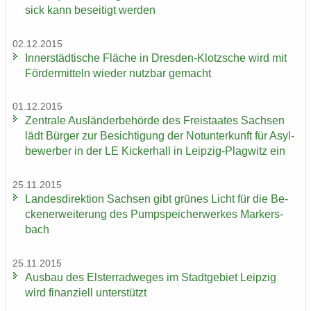
sick kann be­sei­tigt wer­den
02.12.2015
In­ner­städ­ti­sche Flä­che in Dresden-​Klotzsche wird mit
För­der­mit­teln wie­der nutz­bar ge­macht
01.12.2015
Zen­tra­le Aus­län­der­be­hör­de des Frei­staa­tes Sach­sen
lädt Bür­ger zur Be­sich­ti­gung der Not­un­ter­kunft für Asyl­
be­wer­ber in der LE Ki­cker­hall in Leipzig-​Plagwitz ein
25.11.2015
Lan­des­di­rek­ti­on Sach­sen gibt grü­nes Licht für die Be­
cken­er­wei­te­rung des Pump­spei­cher­wer­kes Mar­kers­
bach
25.11.2015
Aus­bau des Els­ter­rad­we­ges im Stadt­ge­biet Leip­zig
wird fi­nan­zi­ell un­ter­stützt