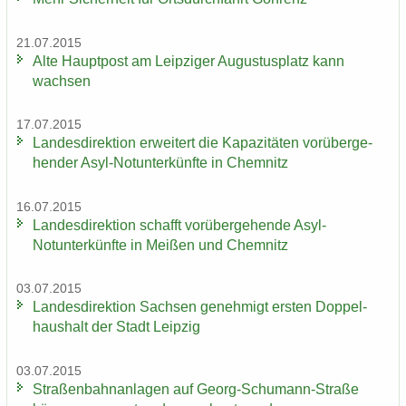
21.07.2015
Alte Haupt­post am Leip­zi­ger Au­gus­tus­platz kann
wach­sen
17.07.2015
Lan­des­di­rek­ti­on er­wei­tert die Ka­pa­zi­tä­ten vor­über­ge­
hen­der Asyl-​Notunter­künfte in Chem­nitz
16.07.2015
Lan­des­di­rek­ti­on schafft vor­über­ge­hen­de Asyl-​
Notunter­künfte in Mei­ßen und Chem­nitz
03.07.2015
Lan­des­di­rek­ti­on Sach­sen ge­neh­migt ers­ten Dop­pel­
haus­halt der Stadt Leip­zig
03.07.2015
Stra­ßen­bahn­an­la­gen auf Georg-​Schumann-Straße