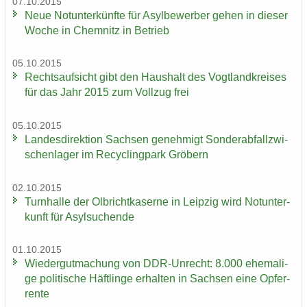
07.10.2015
Neue Not­un­ter­künf­te für Asyl­be­wer­ber gehen in die­ser
Woche in Chem­nitz in Be­trieb
05.10.2015
Rechts­auf­sicht gibt den Haus­halt des Vogt­land­krei­ses
für das Jahr 2015 zum Voll­zug frei
05.10.2015
Lan­des­di­rek­ti­on Sach­sen ge­neh­migt Son­der­ab­fall­zwi­
schen­la­ger im Re­cy­cling­park Grö­bern
02.10.2015
Turn­hal­le der Ol­bricht­ka­ser­ne in Leip­zig wird Not­un­ter­
kunft für Asyl­su­chen­de
01.10.2015
Wie­der­gut­ma­chung von DDR-​Unrecht: 8.000 ehe­ma­li­
ge po­li­ti­sche Häft­lin­ge er­hal­ten in Sach­sen eine Op­fer­
ren­te