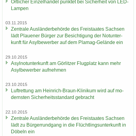
Ört­li­cher Ein­zel­han­del punk­tet bei Si­cher­heit von LED-​
Lampen
03.11.2015
Zen­tra­le Aus­län­der­be­hör­de des Frei­staa­tes Sach­sen
lädt Plaue­ner Bür­ger zur Be­sich­ti­gung der Not­un­ter­
kunft für Asyl­be­wer­ber auf dem Plamag-​Gelände ein
29.10.2015
Asyl­not­un­ter­kunft am Gör­lit­zer Flug­platz kann mehr
Asyl­be­wer­ber auf­neh­men
23.10.2015
Luft­ret­tung am Heinrich-​Braun-Klinikum wird auf mo­
derns­ten Si­cher­heits­stan­dard ge­bracht
22.10.2015
Zen­tra­le Aus­län­der­be­hör­de des Frei­staa­tes Sach­sen
lädt zu Bür­ger­rund­gang in die Flücht­lings­un­ter­kunft in
Dö­beln ein