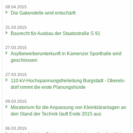
08.04.2015
Die Ga­ken­del­le wird ent­schärft
31.03.2015
Bau­recht für Aus­bau der Staats­stra­ße S 91
27.03.2015
Asyl­be­wer­ber­un­ter­kunft in Ka­men­zer Sport­hal­le wird
ge­schlos­sen
27.03.2015
110 kV-​Hochspannungsfreileitung Burg­städt - Ober­els­
dorf nimmt die erste Pla­nungs­hür­de
09.03.2015
Mo­ra­to­ri­um für die An­pas­sung von Klein­klär­an­la­gen an
den Stand der Tech­nik läuft Ende 2015 aus
06.03.2015