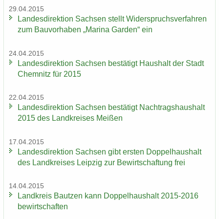
29.04.2015
Lan­des­di­rek­ti­on Sach­sen stellt Wi­der­spruchs­ver­fah­ren
zum Bau­vor­ha­ben „Ma­ri­na Gar­den“ ein
24.04.2015
Lan­des­di­rek­ti­on Sach­sen be­stä­tigt Haus­halt der Stadt
Chem­nitz für 2015
22.04.2015
Lan­des­di­rek­ti­on Sach­sen be­stä­tigt Nach­trags­haus­halt
2015 des Land­krei­ses Mei­ßen
17.04.2015
Lan­des­di­rek­ti­on Sach­sen gibt ers­ten Dop­pel­haus­halt
des Land­krei­ses Leip­zig zur Be­wirt­schaf­tung frei
14.04.2015
Land­kreis Baut­zen kann Dop­pel­haus­halt 2015-2016
be­wirt­schaf­ten