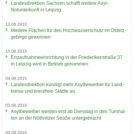
Lan­des­di­rek­ti­on Sach­sen schafft wei­te­re Asyl-​
Notunterkunft in Leip­zig
12.08.2015
Wei­te­re Flä­chen für den Hoch­was­ser­schutz im Ost­erz­
ge­bir­ge ge­won­nen
10.08.2015
Erst­auf­nah­me­ein­rich­tung in der Frie­de­ri­ken­stra­ße 37
in Leip­zig wird in Be­trieb ge­nom­men
04.08.2015
Lan­des­di­rek­ti­on kün­digt mehr Asyl­be­wer­ber für Land­
krei­se und kreis­freie Städ­te an
03.08.2015
Asyl­be­wer­ber wer­den erst ab Diens­tag in den Turn­hal­
len an der Nö­th­nit­zer Stra­ße un­ter­ge­bracht
03.08.2015