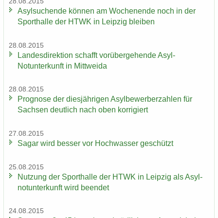
28.08.2015
Asyl­su­chen­de kön­nen am Wo­chen­en­de noch in der
Sport­hal­le der HTWK in Leip­zig blei­ben
28.08.2015
Lan­des­di­rek­ti­on schafft vor­über­ge­hen­de Asyl-​
Notunterkunft in Mitt­wei­da
28.08.2015
Pro­gno­se der dies­jäh­ri­gen Asyl­be­wer­ber­zah­len für
Sach­sen deut­lich nach oben kor­ri­giert
27.08.2015
Sagar wird bes­ser vor Hoch­was­ser ge­schützt
25.08.2015
Nut­zung der Sport­hal­le der HTWK in Leip­zig als Asyl­
not­un­ter­kunft wird be­en­det
24.08.2015