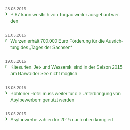
28.05.2015
B 87 kann west­lich von Tor­gau wei­ter aus­ge­baut wer­
den
21.05.2015
Wur­zen er­hält 700.000 Euro För­de­rung für die Aus­rich­
tung des „Tages der Sach­sen“
19.05.2015
Ki­te­sur­fen, Jet- und Was­ser­ski sind in der Sai­son 2015
am Bär­wal­der See nicht mög­lich
18.05.2015
Böh­le­ner Hotel muss wei­ter für die Un­ter­brin­gung von
Asyl­be­wer­bern ge­nutzt wer­den
15.05.2015
Asyl­be­wer­ber­zah­len für 2015 nach oben kor­ri­giert