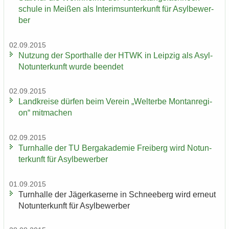
schu­le in Mei­ßen als In­te­rims­un­ter­kunft für Asyl­be­wer­
ber
02.09.2015
Nut­zung der Sport­hal­le der HTWK in Leip­zig als Asyl-​
Notunterkunft wurde be­en­det
02.09.2015
Land­krei­se dür­fen beim Ver­ein „Welt­erbe Mon­tan­re­gi­
on“ mit­ma­chen
02.09.2015
Turn­hal­le der TU Berg­aka­de­mie Frei­berg wird Not­un­
ter­kunft für Asyl­be­wer­ber
01.09.2015
Turn­hal­le der Jä­ger­ka­ser­ne in Schnee­berg wird er­neut
Not­un­ter­kunft für Asyl­be­wer­ber