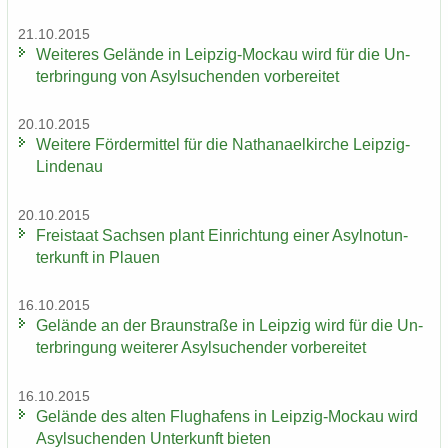
21.10.2015
Wei­te­res Ge­län­de in Leipzig-​Mockau wird für die Un­
ter­brin­gung von Asyl­su­chen­den vor­be­rei­tet
20.10.2015
Wei­te­re För­der­mit­tel für die Na­tha­nael­kir­che Leipzig-​
Lindenau
20.10.2015
Frei­staat Sach­sen plant Ein­rich­tung einer Asyl­not­un­
ter­kunft in Plau­en
16.10.2015
Ge­län­de an der Braun­stra­ße in Leip­zig wird für die Un­
ter­brin­gung wei­te­rer Asyl­su­chen­der vor­be­rei­tet
16.10.2015
Ge­län­de des alten Flug­ha­fens in Leipzig-​Mockau wird
Asyl­su­chen­den Un­ter­kunft bie­ten