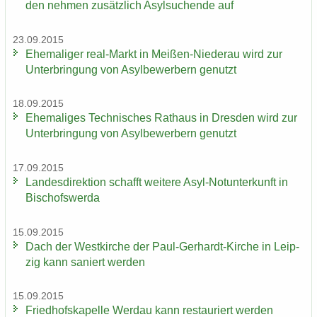
den neh­men zu­sätz­lich Asyl­su­chen­de auf
23.09.2015
Ehe­ma­li­ger real-​Markt in Meißen-​Niederau wird zur
Un­ter­brin­gung von Asyl­be­wer­bern ge­nutzt
18.09.2015
Ehe­ma­li­ges Tech­ni­sches Rat­haus in Dres­den wird zur
Un­ter­brin­gung von Asyl­be­wer­bern ge­nutzt
17.09.2015
Lan­des­di­rek­ti­on schafft wei­te­re Asyl-​Notunterkunft in
Bi­schofs­wer­da
15.09.2015
Dach der West­kir­che der Paul-​Gerhardt-Kirche in Leip­
zig kann sa­niert wer­den
15.09.2015
Fried­hofs­ka­pel­le Wer­dau kann re­stau­riert wer­den