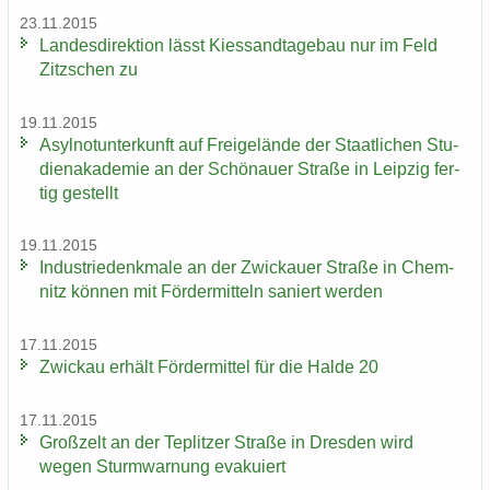
23.11.2015
Lan­des­di­rek­ti­on lässt Kies­sand­ta­ge­bau nur im Feld
Zitz­schen zu
19.11.2015
Asyl­not­un­ter­kunft auf Frei­ge­län­de der Staat­li­chen Stu­
di­en­aka­de­mie an der Schö­nau­er Stra­ße in Leip­zig fer­
tig ge­stellt
19.11.2015
In­dus­trie­denk­ma­le an der Zwi­ckau­er Stra­ße in Chem­
nitz kön­nen mit För­der­mit­teln sa­niert wer­den
17.11.2015
Zwi­ckau er­hält För­der­mit­tel für die Halde 20
17.11.2015
Groß­zelt an der Te­plit­zer Stra­ße in Dres­den wird
wegen Sturm­war­nung eva­ku­iert