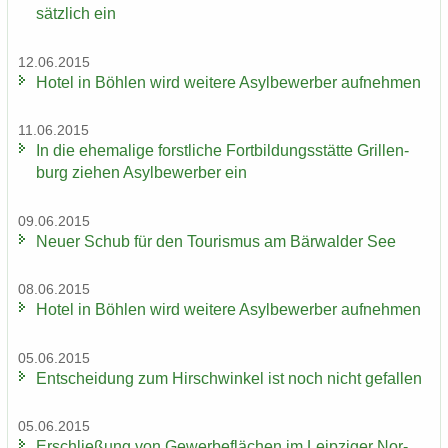
sätz­lich ein
12.06.2015
Hotel in Böh­len wird wei­te­re Asyl­be­wer­ber auf­neh­men
11.06.2015
In die ehe­ma­li­ge forst­li­che Fort­bil­dungs­stät­te Gril­len­
burg zie­hen Asyl­be­wer­ber ein
09.06.2015
Neuer Schub für den Tou­ris­mus am Bär­wal­der See
08.06.2015
Hotel in Böh­len wird wei­te­re Asyl­be­wer­ber auf­neh­men
05.06.2015
Ent­schei­dung zum Hirsch­win­kel ist noch nicht ge­fal­len
05.06.2015
Er­schlie­ßung von Ge­wer­be­flä­chen im Leip­zi­ger Nor­