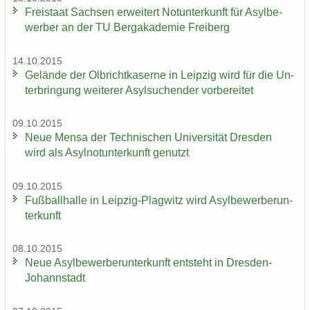
Frei­staat Sach­sen er­wei­tert Not­un­ter­kunft für Asyl­be­
wer­ber an der TU Berg­aka­de­mie Frei­berg
14.10.2015
Ge­län­de der Ol­bricht­ka­ser­ne in Leip­zig wird für die Un­
ter­brin­gung wei­te­rer Asyl­su­chen­der vor­be­rei­tet
09.10.2015
Neue Mensa der Tech­ni­schen Uni­ver­si­tät Dres­den
wird als Asyl­not­un­ter­kunft ge­nutzt
09.10.2015
Fuß­ball­hal­le in Leipzig-​Plagwitz wird Asyl­be­wer­ber­un­
ter­kunft
08.10.2015
Neue Asyl­be­wer­ber­un­ter­kunft ent­steht in Dresden-​
Johannstadt