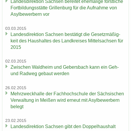
Lan­des­di­rek­ti­on Sach­sen be­rei­tet ehe­ma­li­ge forst­li­che
Fort­bil­dungs­stät­te Gril­len­burg für die Auf­nah­me von
Asyl­be­wer­bern vor
03.03.2015
Lan­des­di­rek­ti­on Sach­sen be­stä­tigt die Ge­setz­mä­ßig­
keit des Haus­hal­tes des Land­krei­ses Mit­tel­sach­sen für
2015
02.03.2015
Zwi­schen Wald­heim und Ge­bers­bach kann ein Geh-
und Rad­weg ge­baut wer­den
26.02.2015
Mehr­zweck­hal­le der Fach­hoch­schu­le der Säch­si­schen
Ver­wal­tung in Mei­ßen wird er­neut mit Asyl­be­wer­bern
be­legt
23.02.2015
Lan­des­di­rek­ti­on Sach­sen gibt den Dop­pel­haus­halt