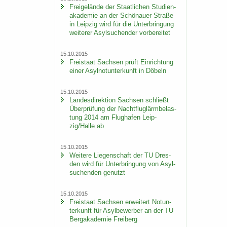
Frei­ge­län­de der Staat­li­chen Stu­di­en­
aka­de­mie an der Schö­nau­er Stra­ße
in Leip­zig wird für die Un­ter­brin­gung
wei­te­rer Asyl­su­chen­der vor­be­rei­tet
15.10.2015
Frei­staat Sach­sen prüft Ein­rich­tung
einer Asyl­not­un­ter­kunft in Dö­beln
15.10.2015
Lan­des­di­rek­ti­on Sach­sen schließt
Über­prü­fung der Nacht­flug­lärm­be­las­
tung 2014 am Flug­ha­fen Leip­
zig/Halle ab
15.10.2015
Wei­te­re Lie­gen­schaft der TU Dres­
den wird für Un­ter­brin­gung von Asyl­
su­chen­den ge­nutzt
15.10.2015
Frei­staat Sach­sen er­wei­tert Not­un­
ter­kunft für Asyl­be­wer­ber an der TU
Berg­aka­de­mie Frei­berg