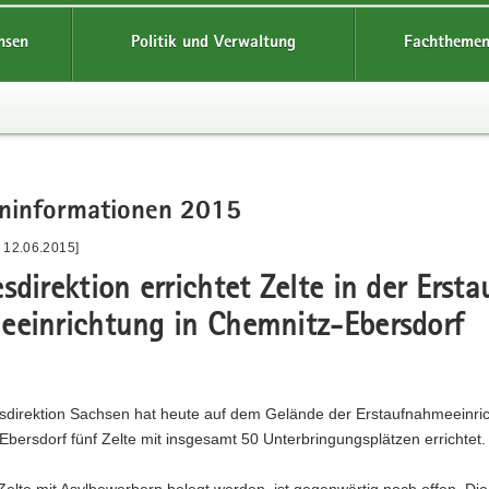
hsen
Politik und Verwaltung
Fachthemen
n­in­for­ma­tio­nen 2015
- 12.06.2015]
s­di­rek­ti­on er­rich­tet Zelte in der Erst­a
e­ein­rich­tung in Chemnitz-​Ebersdorf
­di­rek­ti­on Sach­sen hat heute auf dem Ge­län­de der Erst­auf­nah­me­ein­ri
bersdorf fünf Zelte mit ins­ge­samt 50 Un­ter­brin­gungs­plät­zen er­rich­tet.
lte mit Asyl­be­wer­bern be­legt wer­den, ist ge­gen­wär­tig noch offen. D