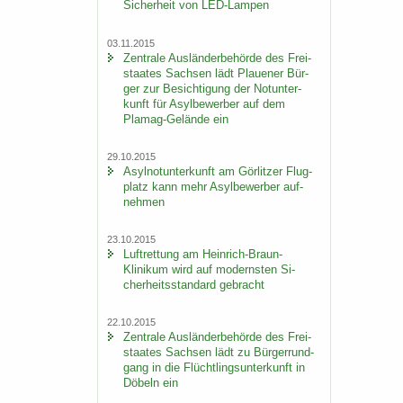
Si­cher­heit von LED-​Lampen
03.11.2015
Zen­tra­le Aus­län­der­be­hör­de des Frei­
staa­tes Sach­sen lädt Plaue­ner Bür­
ger zur Be­sich­ti­gung der Not­un­ter­
kunft für Asyl­be­wer­ber auf dem
Plamag-​Gelände ein
29.10.2015
Asyl­not­un­ter­kunft am Gör­lit­zer Flug­
platz kann mehr Asyl­be­wer­ber auf­
neh­men
23.10.2015
Luft­ret­tung am Heinrich-​Braun-
Klinikum wird auf mo­derns­ten Si­
cher­heits­stan­dard ge­bracht
22.10.2015
Zen­tra­le Aus­län­der­be­hör­de des Frei­
staa­tes Sach­sen lädt zu Bür­ger­rund­
gang in die Flücht­lings­un­ter­kunft in
Dö­beln ein