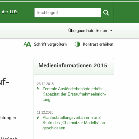
 der LDS
Übergeordnete Seiten
Schrift vergrößern
Kontrast erhöhen
Me­di­en­in­for­ma­tio­nen 2015
uf­
23.12.2015
Zen­tra­le Aus­län­der­be­hör­de er­höht
Ka­pa­zi­tät der Erst­auf­nah­me­ein­rich­
tung
11.12.2015
Plan­fest­stel­lungs­ver­fah­ren zur 2.
ch­tung in
Stufe des „Chem­nit­zer Mo­dells“ ab­
ge­schlos­sen
ie Maß­nah­