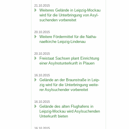
21.10.2015
Wei­te­res Ge­län­de in Leipzig-​Mockau
wird für die Un­ter­brin­gung von Asyl­
su­chen­den vor­be­rei­tet
20.10.2015
Wei­te­re För­der­mit­tel für die Na­tha­
nael­kir­che Leipzig-​Lindenau
20.10.2015
Frei­staat Sach­sen plant Ein­rich­tung
einer Asyl­not­un­ter­kunft in Plau­en
16.10.2015
Ge­län­de an der Braun­stra­ße in Leip­
zig wird für die Un­ter­brin­gung wei­te­
rer Asyl­su­chen­der vor­be­rei­tet
16.10.2015
Ge­län­de des alten Flug­ha­fens in
Leipzig-​Mockau wird Asyl­su­chen­den
Un­ter­kunft bie­ten
16.10.2015