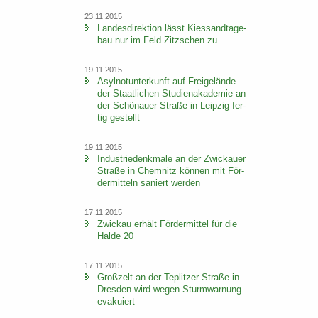
23.11.2015
Lan­des­di­rek­ti­on lässt Kies­sand­ta­ge­
bau nur im Feld Zitz­schen zu
19.11.2015
Asyl­not­un­ter­kunft auf Frei­ge­län­de
der Staat­li­chen Stu­di­en­aka­de­mie an
der Schö­nau­er Stra­ße in Leip­zig fer­
tig ge­stellt
19.11.2015
In­dus­trie­denk­ma­le an der Zwi­ckau­er
Stra­ße in Chem­nitz kön­nen mit För­
der­mit­teln sa­niert wer­den
17.11.2015
Zwi­ckau er­hält För­der­mit­tel für die
Halde 20
17.11.2015
Groß­zelt an der Te­plit­zer Stra­ße in
Dres­den wird wegen Sturm­war­nung
eva­ku­iert