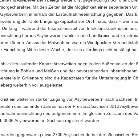
or­ge­cha­rak­ter. Mit den Zel­ten ist die Mög­lich­keit einer se­pa­rier­ten Un­
yl­be­wer­bern in­ner­halb der Erst­auf­nah­me­ein­rich­tung ge­ge­ben. Das be
­wei­te­rung der Un­ter­brin­gungs­ka­pa­zi­tät vor Ort hin­aus, dass – wenn a
 Um­fang – wäh­rend der In­ku­ba­ti­ons­zeit von In­fek­ti­ons­krank­hei­ten aus
ein­rich­tung her­aus Asyl­be­wer­ber wei­ter in die Land­krei­se und kreis­frei­
wer­den kön­nen. An­lass der Maß­nah­me war ein Windpocken-​Verdachtsfall
r Ein­rich­tung Mitte die­ser Woche, der sich al­ler­dings nicht be­stä­tigt hat
­blick­lich lau­fen­der Ka­pa­zi­täts­er­wei­te­run­gen in den Au­ßen­stel­len der 
rich­tung in Böh­len und Mei­ßen und der be­vor­ste­hen­den In­be­trieb­nah­
n­stel­le in Gril­len­burg sind die Ka­pa­zi­tä­ten für die Un­ter­brin­gung in C
berg wei­ter­hin voll aus­ge­las­tet.
nd ist ein wei­ter­hin star­ker Zu­gang von Asyl­be­wer­bern nach Sach­sen. 
­na­ten des lau­fen­den Jah­res hat der Frei­staat Sach­sen 8012 Asyl­be­we
t­auf­nah­me­ein­rich­tung neu auf­ge­nom­men. Im glei­chen Zeit­raum des Vor
3036 Asyl­be­wer­ber in Sach­sen re­gis­triert wor­den.
 wer­den ge­gen­wär­tig etwa 2700 Asyl­su­chen­de bei der säch­si­schen Ers