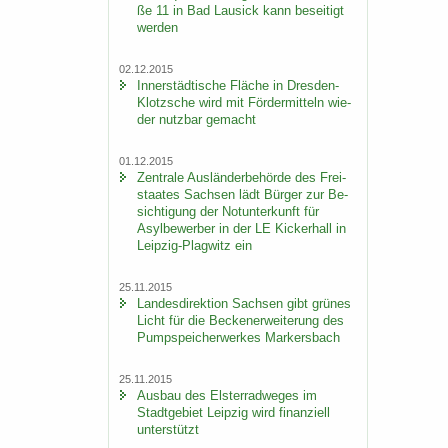
ße 11 in Bad Lau­sick kann be­sei­tigt
wer­den
02.12.2015
In­ner­städ­ti­sche Flä­che in Dresden-​
Klotzsche wird mit För­der­mit­teln wie­
der nutz­bar ge­macht
01.12.2015
Zen­tra­le Aus­län­der­be­hör­de des Frei­
staa­tes Sach­sen lädt Bür­ger zur Be­
sich­ti­gung der Not­un­ter­kunft für
Asyl­be­wer­ber in der LE Ki­cker­hall in
Leipzig-​Plagwitz ein
25.11.2015
Lan­des­di­rek­ti­on Sach­sen gibt grü­nes
Licht für die Be­cken­er­wei­te­rung des
Pump­spei­cher­wer­kes Mar­kers­bach
25.11.2015
Aus­bau des Els­ter­rad­we­ges im
Stadt­ge­biet Leip­zig wird fi­nan­zi­ell
un­ter­stützt