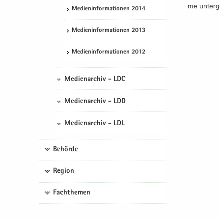
me un­ter­
Me­di­en­in­for­ma­tio­nen 2014
Me­di­en­in­for­ma­tio­nen 2013
Me­di­en­in­for­ma­tio­nen 2012
Medienarchiv - LDC
Medienarchiv - LDD
Medienarchiv - LDL
Behörde
Region
Fachthemen