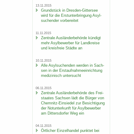
13.11.2015
Grund­stück in Dresden-​Gittersee
wird für die Erst­un­ter­brin­gung Asyl­
su­chen­der vor­be­rei­tet
11.11.2015
Zen­tra­le Aus­län­der­be­hör­de kün­digt
mehr Asyl­be­wer­ber für Land­krei­se
und kreis­freie Städ­te an
10.11.2015
Alle Asyl­su­chen­den wer­den in Sach­
sen in der Erst­auf­nah­me­ein­rich­tung
me­di­zi­nisch un­ter­sucht
06.11.2015
Zen­tra­le Aus­län­der­be­hör­de des Frei­
staa­tes Sach­sen lädt die Bür­ger von
Chemnitz-​Einsiedel zur Be­sich­ti­gung
der Not­un­ter­kunft für Asyl­be­wer­ber
am Dit­ters­dor­fer Weg ein
04.11.2015
Ört­li­cher Ein­zel­han­del punk­tet bei