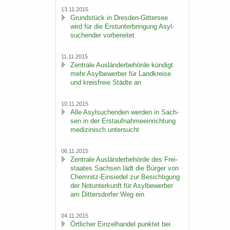
13.11.2015
Grund­stück in Dresden-​Gittersee
wird für die Erst­un­ter­brin­gung Asyl­
su­chen­der vor­be­rei­tet
11.11.2015
Zen­tra­le Aus­län­der­be­hör­de kün­digt
mehr Asyl­be­wer­ber für Land­krei­se
und kreis­freie Städ­te an
10.11.2015
Alle Asyl­su­chen­den wer­den in Sach­
sen in der Erst­auf­nah­me­ein­rich­tung
me­di­zi­nisch un­ter­sucht
06.11.2015
Zen­tra­le Aus­län­der­be­hör­de des Frei­
staa­tes Sach­sen lädt die Bür­ger von
Chemnitz-​Einsiedel zur Be­sich­ti­gung
der Not­un­ter­kunft für Asyl­be­wer­ber
am Dit­ters­dor­fer Weg ein
04.11.2015
Ört­li­cher Ein­zel­han­del punk­tet bei