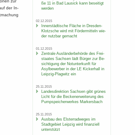
io­nen zur
ße 11 in Bad Lau­sick kann be­sei­tigt
auf der In­
wer­den
nt­ma­chung
02.12.2015
In­ner­städ­ti­sche Flä­che in Dresden-​
Klotzsche wird mit För­der­mit­teln wie­
der nutz­bar ge­macht
01.12.2015
Zen­tra­le Aus­län­der­be­hör­de des Frei­
staa­tes Sach­sen lädt Bür­ger zur Be­
sich­ti­gung der Not­un­ter­kunft für
Asyl­be­wer­ber in der LE Ki­cker­hall in
Leipzig-​Plagwitz ein
25.11.2015
Lan­des­di­rek­ti­on Sach­sen gibt grü­nes
Licht für die Be­cken­er­wei­te­rung des
Pump­spei­cher­wer­kes Mar­kers­bach
25.11.2015
Aus­bau des Els­ter­rad­we­ges im
Stadt­ge­biet Leip­zig wird fi­nan­zi­ell
un­ter­stützt