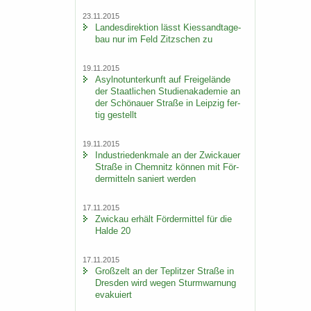
23.11.2015
Lan­des­di­rek­ti­on lässt Kies­sand­ta­ge­
bau nur im Feld Zitz­schen zu
19.11.2015
Asyl­not­un­ter­kunft auf Frei­ge­län­de
der Staat­li­chen Stu­di­en­aka­de­mie an
der Schö­nau­er Stra­ße in Leip­zig fer­
tig ge­stellt
19.11.2015
In­dus­trie­denk­ma­le an der Zwi­ckau­er
Stra­ße in Chem­nitz kön­nen mit För­
der­mit­teln sa­niert wer­den
17.11.2015
Zwi­ckau er­hält För­der­mit­tel für die
Halde 20
17.11.2015
Groß­zelt an der Te­plit­zer Stra­ße in
Dres­den wird wegen Sturm­war­nung
eva­ku­iert