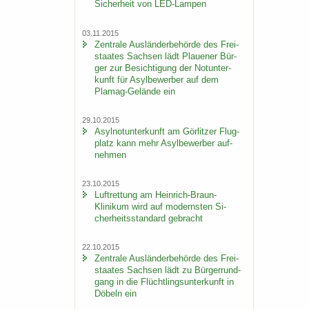
Si­cher­heit von LED-​Lampen
03.11.2015
Zen­tra­le Aus­län­der­be­hör­de des Frei­
staa­tes Sach­sen lädt Plaue­ner Bür­
ger zur Be­sich­ti­gung der Not­un­ter­
kunft für Asyl­be­wer­ber auf dem
Plamag-​Gelände ein
29.10.2015
Asyl­not­un­ter­kunft am Gör­lit­zer Flug­
platz kann mehr Asyl­be­wer­ber auf­
neh­men
23.10.2015
Luft­ret­tung am Heinrich-​Braun-
Klinikum wird auf mo­derns­ten Si­
cher­heits­stan­dard ge­bracht
22.10.2015
Zen­tra­le Aus­län­der­be­hör­de des Frei­
staa­tes Sach­sen lädt zu Bür­ger­rund­
gang in die Flücht­lings­un­ter­kunft in
Dö­beln ein