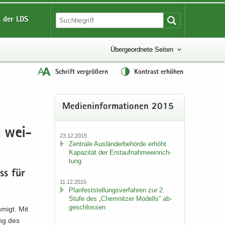
 der LDS
Übergeordnete Seiten
Schrift vergrößern
Kontrast erhöhen
Me­di­en­in­for­ma­tio­nen 2015
d wei­
23.12.2015
Zen­tra­le Aus­län­der­be­hör­de er­höht
Ka­pa­zi­tät der Erst­auf­nah­me­ein­rich­
tung
uss für
11.12.2015
Plan­fest­stel­lungs­ver­fah­ren zur 2.
Stufe des „Chem­nit­zer Mo­dells“ ab­
ge­schlos­sen
h­migt. Mit
ung des