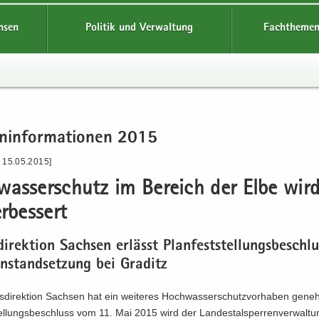
hsen
Politik und Verwaltung
Fachthemen
n­in­for­ma­tio­nen 2015
- 15.05.2015]
was­ser­schutz im Be­reich der Elbe wir
r­bes­sert
di­rek­ti­on Sach­sen er­lässt Plan­fest­stel­lungs­be­schl
instandsetzung bei Gra­ditz
­di­rek­ti­on Sach­sen hat ein wei­te­res Hoch­was­ser­schutz­vor­ha­ben ge­ne
tel­lungs­be­schluss vom 11. Mai 2015 wird der Lan­des­tal­sper­ren­ver­wal­t