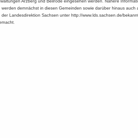
­wal­tun­gen Arz­berg und Beil­ro­de ein­ge­se­hen wer­den. Nä­he­re In­for­ma­t
g wer­den dem­nächst in die­sen Ge­mein­den sowie dar­über hin­aus auch 
­te der Lan­des­di­rek­ti­on Sach­sen unter http://www.lds.sach­sen.de/be­kan
e­macht.