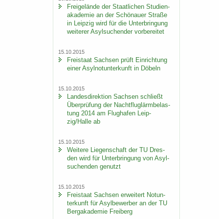
Frei­ge­län­de der Staat­li­chen Stu­di­en­
aka­de­mie an der Schö­nau­er Stra­ße
in Leip­zig wird für die Un­ter­brin­gung
wei­te­rer Asyl­su­chen­der vor­be­rei­tet
15.10.2015
Frei­staat Sach­sen prüft Ein­rich­tung
einer Asyl­not­un­ter­kunft in Dö­beln
15.10.2015
Lan­des­di­rek­ti­on Sach­sen schließt
Über­prü­fung der Nacht­flug­lärm­be­las­
tung 2014 am Flug­ha­fen Leip­
zig/Halle ab
15.10.2015
Wei­te­re Lie­gen­schaft der TU Dres­
den wird für Un­ter­brin­gung von Asyl­
su­chen­den ge­nutzt
15.10.2015
Frei­staat Sach­sen er­wei­tert Not­un­
ter­kunft für Asyl­be­wer­ber an der TU
Berg­aka­de­mie Frei­berg