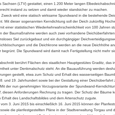
es Sach­sen (LTV) ge­stat­tet, einen 1.200 Meter lan­gen El­be­deich­ab­schni
gerecht in­stand zu set­zen und damit wie­der stand­si­cher zu ma­chen.
 Zweck wird eine sta­tisch wirk­sa­me Spund­wand in die be­stehen­de Deic
ht. Mit die­ser so­ge­nann­ten Kern­dich­tung soll der Deich zu­künf­tig Hoch­w
 mit einer sta­tis­ti­schen Wie­der­kehr­wahr­schein­lich­keit von 100 Jah­ren st
 der Bau­maß­nah­me wer­den auch zwei vor­han­de­ne Deich­über­fahr­ten e
­ons­lo­ses Siel zu­rück­ge­baut und ein durch­gän­gi­ger Deich­ver­tei­di­gungs­w
eich­bö­schun­gen und die Deich­kro­ne wer­den an die neue Deich­hö­he an­
r be­grünt. Die Spund­wand wird damit nach Fer­tig­stel­lung nicht mehr sic
b­schnitt be­rührt Flä­chen des staat­li­chen Haupt­ge­stü­tes Gra­ditz, das in
mt­heit unter Denk­mal­schutz steht. An die Bau­aus­füh­rung wer­den des­ha
e­run­gen ge­stellt, etwa zum Schutz und Er­halt des was­ser­sei­ti­gen Baum­
. und 19. Jahr­hun­dert sowie bei der Ge­stal­tung einer Deich­über­fahrt 
 Mit der nun ge­neh­mig­ten Vor­zugs­va­ri­an­te der Spundwand-​Kerndichtun
, die­sen An­for­de­run­gen Rech­nung zu tra­gen. Der Schutz der Bäume
Er­halt des Land­schafts­bil­des und dem Ar­ten­schutz zu­gu­te.
 vom 3. Juni 2015 bis ein­schließ­lich 16. Juni 2015 kön­nen der Plan­fest­s
sowie die plan­fest­ge­stell­ten Pläne in der Stadt­ver­wal­tung Tor­gau und