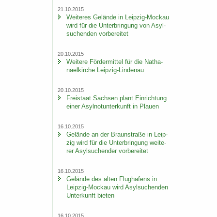
21.10.2015
Wei­te­res Ge­län­de in Leipzig-​Mockau
wird für die Un­ter­brin­gung von Asyl­
su­chen­den vor­be­rei­tet
20.10.2015
Wei­te­re För­der­mit­tel für die Na­tha­
nael­kir­che Leipzig-​Lindenau
20.10.2015
Frei­staat Sach­sen plant Ein­rich­tung
einer Asyl­not­un­ter­kunft in Plau­en
16.10.2015
Ge­län­de an der Braun­stra­ße in Leip­
zig wird für die Un­ter­brin­gung wei­te­
rer Asyl­su­chen­der vor­be­rei­tet
16.10.2015
Ge­län­de des alten Flug­ha­fens in
Leipzig-​Mockau wird Asyl­su­chen­den
Un­ter­kunft bie­ten
16.10.2015