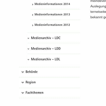
mein­de­ver
Me­di­en­in­for­ma­tio­nen 2014
Aus­le­gun
ter­net­sei
Me­di­en­in­for­ma­tio­nen 2013
be­kannt g
Me­di­en­in­for­ma­tio­nen 2012
Medienarchiv - LDC
Medienarchiv - LDD
Medienarchiv - LDL
Behörde
Region
Fachthemen