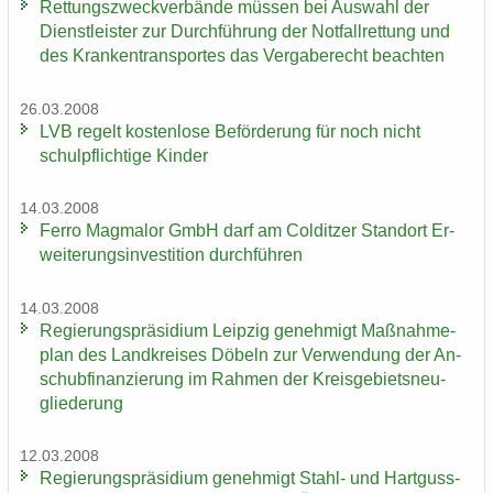
Ret­tungs­zweck­ver­bän­de müs­sen bei Aus­wahl der
Dienst­leis­ter zur Durch­füh­rung der Not­fall­ret­tung und
des Kran­ken­trans­por­tes das Ver­ga­be­recht be­ach­ten
26.03.2008
LVB re­gelt kos­ten­lo­se Be­för­de­rung für noch nicht
schul­pflich­ti­ge Kin­der
14.03.2008
Ferro Mag­ma­lor GmbH darf am Col­dit­zer Stand­ort Er­
wei­te­rungs­in­ves­ti­ti­on durch­füh­ren
14.03.2008
Re­gie­rungs­prä­si­di­um Leip­zig ge­neh­migt Maß­nah­me­
plan des Land­krei­ses Dö­beln zur Ver­wen­dung der An­
schub­fi­nan­zie­rung im Rah­men der Kreis­ge­biets­neu­
glie­de­rung
12.03.2008
Re­gie­rungs­prä­si­di­um ge­neh­migt Stahl-​ und Hart­guss­