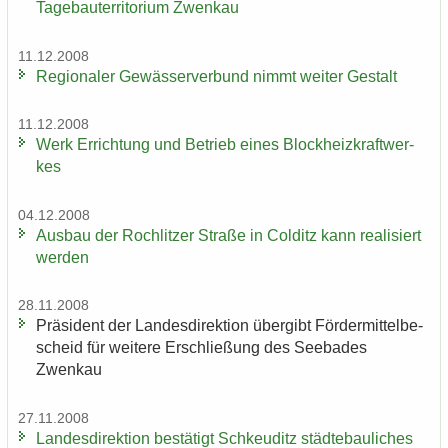
Ta­ge­bau­ter­ri­to­ri­um Zwenkau
11.12.2008
Re­gio­na­ler Ge­wäs­ser­ver­bund nimmt wei­ter Ge­stalt
11.12.2008
Werk Er­rich­tung und Be­trieb eines Block­heiz­kraft­wer­
kes
04.12.2008
Aus­bau der Roch­lit­zer Stra­ße in Col­ditz kann rea­li­siert
wer­den
28.11.2008
Prä­si­dent der Lan­des­di­rek­ti­on über­gibt För­der­mit­tel­be­
scheid für wei­te­re Er­schlie­ßung des See­ba­des
Zwenkau
27.11.2008
Lan­des­di­rek­ti­on be­stä­tigt Schkeu­ditz städ­te­bau­li­ches