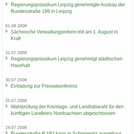
Re­gie­rungs­prä­si­di­um Leip­zig ge­neh­mig­te Aus­bau der
Bun­des­stra­ße 186 in Leip­zig
01.08.2008
Säch­si­sche Ver­wal­tungs­re­form tritt am 1. Au­gust in
Kraft
31.07.2008
Re­gie­rungs­prä­si­di­um Leip­zig ge­neh­migt städ­ti­schen
Haus­halt
30.07.2008
Ein­la­dung zur Pres­se­kon­fe­renz
25.07.2008
Wahl­prü­fung der Kreistags-​ und Land­rats­wahl für den
künf­ti­gen Land­kreis Nord­sach­sen ab­ge­schlos­sen
24.07.2008
Bun­des­stra­ße B 182 kann in Schir­menitz aus­ge­baut