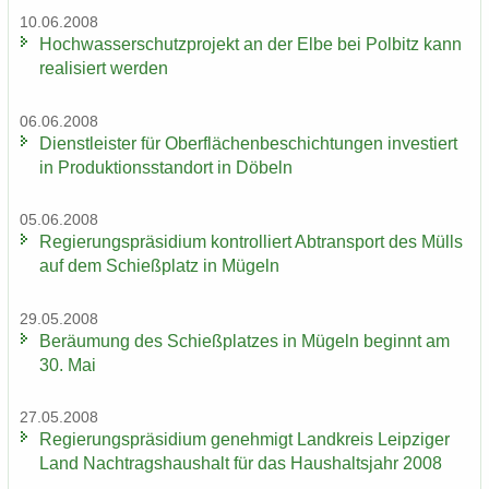
10.06.2008
Hoch­was­ser­schutz­pro­jekt an der Elbe bei Pol­bitz kann
rea­li­siert wer­den
06.06.2008
Dienst­leis­ter für Ober­flä­chen­be­schich­tun­gen in­ves­tiert
in Pro­duk­ti­ons­stand­ort in Dö­beln
05.06.2008
Re­gie­rungs­prä­si­di­um kon­trol­liert Ab­trans­port des Mülls
auf dem Schieß­platz in Mü­geln
29.05.2008
Be­räu­mung des Schieß­plat­zes in Mü­geln be­ginnt am
30. Mai
27.05.2008
Re­gie­rungs­prä­si­di­um ge­neh­migt Land­kreis Leip­zi­ger
Land Nach­trags­haus­halt für das Haus­halts­jahr 2008