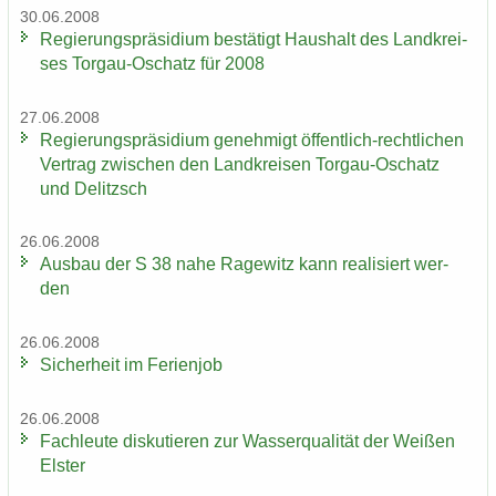
30.06.2008
Re­gie­rungs­prä­si­di­um be­stä­tigt Haus­halt des Land­krei­
ses Torgau-​Oschatz für 2008
27.06.2008
Re­gie­rungs­prä­si­di­um ge­neh­migt öffentlich-​rechtlichen
Ver­trag zwi­schen den Land­krei­sen Torgau-​Oschatz
und De­litzsch
26.06.2008
Aus­bau der S 38 nahe Ra­ge­witz kann rea­li­siert wer­
den
26.06.2008
Si­cher­heit im Fe­ri­en­job
26.06.2008
Fach­leu­te dis­ku­tie­ren zur Was­ser­qua­li­tät der Wei­ßen
Els­ter