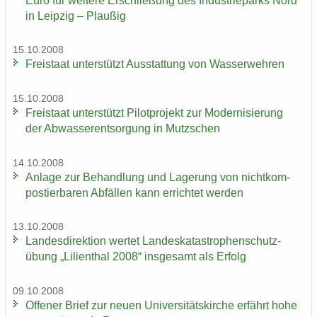
Euro für wei­te­re Er­schlie­ßung des In­dus­trie­parks Nord
in Leip­zig – Plau­ßig
15.10.2008
Frei­staat un­ter­stützt Aus­stat­tung von Was­ser­weh­ren
15.10.2008
Frei­staat un­ter­stützt Pi­lot­pro­jekt zur Mo­der­ni­sie­rung
der Ab­was­ser­ent­sor­gung in Mutz­schen
14.10.2008
An­la­ge zur Be­hand­lung und La­ge­rung von nicht­kom­
pos­tier­ba­ren Ab­fäl­len kann er­rich­tet wer­den
13.10.2008
Lan­des­di­rek­ti­on wer­tet Lan­des­ka­ta­stro­phen­schutz­
übung „Li­li­en­thal 2008“ ins­ge­samt als Er­folg
09.10.2008
Of­fe­ner Brief zur neuen Uni­ver­si­täts­kir­che er­fährt hohe