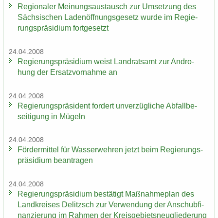
Re­gio­na­ler Mei­nungs­aus­tausch zur Um­set­zung des
Säch­si­schen La­den­öff­nungs­ge­setz wurde im Re­gie­
rungs­prä­si­di­um fort­ge­setzt
24.04.2008
Re­gie­rungs­prä­si­di­um weist Land­rats­amt zur An­dro­
hung der Er­satz­vor­nah­me an
24.04.2008
Re­gie­rungs­prä­si­dent for­dert un­ver­züg­li­che Ab­fall­be­
sei­ti­gung in Mü­geln
24.04.2008
För­der­mit­tel für Was­ser­weh­ren jetzt beim Re­gie­rungs­
prä­si­di­um be­an­tra­gen
24.04.2008
Re­gie­rungs­prä­si­di­um be­stä­tigt Maß­nah­me­plan des
Land­krei­ses De­litzsch zur Ver­wen­dung der An­schub­fi­
nan­zie­rung im Rah­men der Kreis­ge­biets­neu­glie­de­rung