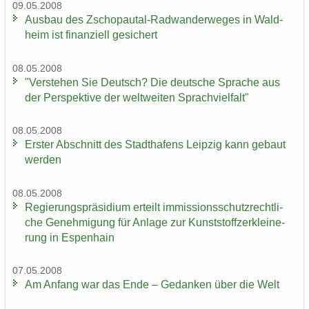
09.05.2008
Aus­bau des Zschopautal-​Radwanderweges in Wald­
heim ist fi­nan­zi­ell ge­si­chert
08.05.2008
"Ver­ste­hen Sie Deutsch? Die deut­sche Spra­che aus
der Per­spek­ti­ve der welt­wei­ten Sprach­viel­falt"
08.05.2008
Ers­ter Ab­schnitt des Stadt­ha­fens Leip­zig kann ge­baut
wer­den
08.05.2008
Re­gie­rungs­prä­si­di­um er­teilt im­mis­si­ons­schutz­recht­li­
che Ge­neh­mi­gung für An­la­ge zur Kunst­stoff­zer­klei­ne­
rung in Es­pen­hain
07.05.2008
Am An­fang war das Ende – Ge­dan­ken über die Welt