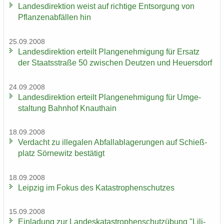
Lan­des­di­rek­ti­on weist auf rich­ti­ge Ent­sor­gung von
Pflan­zen­ab­fäl­len hin
25.09.2008
Lan­des­di­rek­ti­on er­teilt Plan­ge­neh­mi­gung für Er­satz
der Staats­stra­ße 50 zwi­schen Deut­zen und Heu­ers­dorf
24.09.2008
Lan­des­di­rek­ti­on er­teilt Plan­ge­neh­mi­gung für Um­ge­
stal­tung Bahn­hof Knaut­hain
18.09.2008
Ver­dacht zu il­le­ga­len Ab­fall­ab­la­ge­run­gen auf Schieß­
platz Sör­ne­witz be­stä­tigt
18.09.2008
Leip­zig im Fokus des Ka­ta­stro­phen­schut­zes
15.09.2008
Ein­la­dung zur Lan­des­ka­ta­stro­phen­schutz­übung "Li­li­