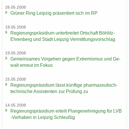
26.05.2008
Grü­ner Ring Leip­zig prä­sen­tiert sich im RP
19.05.2008
Re­gie­rungs­prä­si­di­um un­ter­brei­tet Ort­schaft Böhlitz-​
Ehrenberg und Stadt Leip­zig Ver­mitt­lungs­vor­schlag
19.05.2008
Ge­mein­sa­mes Vor­ge­hen gegen Ex­tre­mis­mus und Ge­
walt er­neut im Fokus
15.05.2008
Re­gie­rungs­prä­si­di­um lässt künf­ti­ge pharmazeutisch-​
technische As­sis­ten­ten zur Prü­fung zu
14.05.2008
Re­gie­rungs­prä­si­di­um er­teilt Plan­ge­neh­mi­gung für LVB
-​Vorhaben in Leip­zig Schleu­ßig