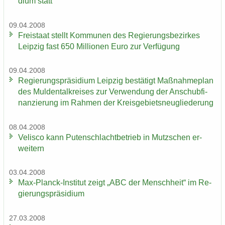
di­um statt
09.04.2008
Frei­staat stellt Kom­mu­nen des Re­gie­rungs­be­zir­kes
Leip­zig fast 650 Mil­lio­nen Euro zur Ver­fü­gung
09.04.2008
Re­gie­rungs­prä­si­di­um Leip­zig be­stä­tigt Maß­nah­me­plan
des Mul­den­tal­krei­ses zur Ver­wen­dung der An­schub­fi­
nan­zie­rung im Rah­men der Kreis­ge­biets­neu­glie­de­rung
08.04.2008
Ve­lis­co kann Pu­ten­schlacht­be­trieb in Mutz­schen er­
wei­tern
03.04.2008
Max-​Planck-Institut zeigt „ABC der Mensch­heit“ im Re­
gie­rungs­prä­si­di­um
27.03.2008