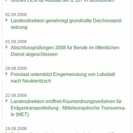
Grü­nes Licht für Aus­bau der B 107 in Groß­bo­then
02.09.2008
Lan­des­di­rek­ti­on ge­neh­migt grund­haf­te Deich­in­stand­
set­zung
01.09.2008
Ab­schluss­prü­fun­gen 2008 für Be­ru­fe im öf­fent­li­chen
Dienst ab­ge­schlos­sen
28.08.2008
Frei­staat un­ter­stützt Ein­ge­mein­dung von Lob­städt
nach Neu­kie­ritzsch
22.08.2008
Lan­des­di­rek­ti­on er­öff­net Raum­ord­nungs­ver­fah­ren für
Erd­gas­trans­port­lei­tung - Mit­tel­eu­ro­päi­sche Trans­ver­sa­
le (MET)
19.08.2008