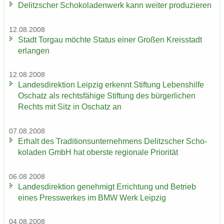
De­litz­scher Scho­ko­la­den­werk kann wei­ter pro­du­zie­ren
12.08.2008
Stadt Tor­gau möch­te Sta­tus einer Gro­ßen Kreis­stadt
er­lan­gen
12.08.2008
Lan­des­di­rek­ti­on Leip­zig er­kennt Stif­tung Le­bens­hil­fe
Oschatz als rechts­fä­hi­ge Stif­tung des bür­ger­li­chen
Rechts mit Sitz in Oschatz an
07.08.2008
Er­halt des Tra­di­ti­ons­un­ter­neh­mens De­litz­scher Scho­
ko­la­den GmbH hat obers­te re­gio­na­le Prio­ri­tät
06.08.2008
Lan­des­di­rek­ti­on ge­neh­migt Er­rich­tung und Be­trieb
eines Press­wer­kes im BMW Werk Leip­zig
04.08.2008