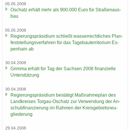
05.05.2008
Oschatz er­hält mehr als 900.000 Euro für Stra­ßen­aus­
bau
05.05.2008
Re­gie­rungs­prä­si­di­um schließt was­ser­recht­li­ches Plan­
fest­stel­lungs­ver­fah­ren für das Ta­ge­bau­ter­ri­to­ri­um Es­
pen­hain ab
30.04.2008
Grim­ma er­hält für Tag der Sach­sen 2008 fi­nan­zi­el­le
Un­ter­stüt­zung
30.04.2008
Re­gie­rungs­prä­si­di­um be­stä­tigt Maß­nah­me­plan des
Land­krei­ses Torgau-​Oschatz zur Ver­wen­dung der An­
schub­fi­nan­zie­rung im Rah­men der Kreis­ge­biets­neu­
glie­de­rung
29.04.2008