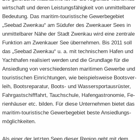
wirt­schaft und deren Leis­tungs­fä­hig­keit von un­mit­tel­ba­rer
Be­deu­tung. Das maritim-​touristische Ge­wer­be­ge­biet
„See­bad Zwenkau“ am Süd­ufer des Zwenkau­er Sees in
un­mit­tel­ba­rer Nähe der Stadt Zwenkau wird eine zen­tra­le
Funk­ti­on am Zwenkau­er See über­neh­men. Bis 2011 soll
das „See­bad Zwenkau“ u. a. mit tech­ni­schem Hafen und
Yacht­ha­fen rea­li­siert wer­den und die Grund­la­ge für die
An­sied­lung von ver­schie­dens­ten ma­ri­ti­men Ge­wer­be und
tou­ris­ti­schen Ein­rich­tun­gen, wie bei­spiels­wei­se Boots­ver­
leih, Boots­re­pa­ra­tur, Boots-​ und Was­ser­sport­aus­rüs­ter,
Fahr­gast­schiff­fahrt, Tauch­schu­le, Ha­fen­gas­tro­no­mie, Fe­
ri­en­häu­ser etc. bil­den. Für diese Un­ter­neh­men bie­tet das
maritim-​touristische Ge­wer­be­ge­biet beste An­sied­lungs­
mög­lich­kei­ten.
Als einer der letz­ten Seen die­ser Re­gi­on geht mit dem