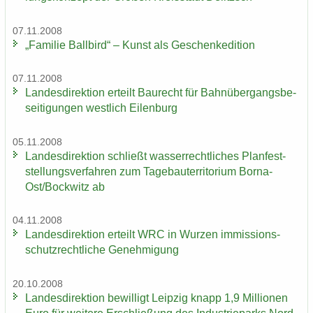
07.11.2008
„Fa­mi­lie Ball­bird“ – Kunst als Ge­schen­ke­di­ti­on
07.11.2008
Lan­des­di­rek­ti­on er­teilt Bau­recht für Bahn­über­gangs­be­
sei­ti­gun­gen west­lich Ei­len­burg
05.11.2008
Lan­des­di­rek­ti­on schließt was­ser­recht­li­ches Plan­fest­
stel­lungs­ver­fah­ren zum Ta­ge­bau­ter­ri­to­ri­um Borna-​
Ost/Bock­witz ab
04.11.2008
Lan­des­di­rek­ti­on er­teilt WRC in Wur­zen im­mis­si­ons­
schutz­recht­li­che Ge­neh­mi­gung
20.10.2008
Lan­des­di­rek­ti­on be­wil­ligt Leip­zig knapp 1,9 Mil­lio­nen