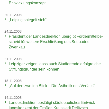
Ent­wick­lungs­kon­zept
26.11.2008
„Leip­zig spie­gelt sich“
24.11.2008
Prä­si­dent der Lan­des­di­rek­ti­on über­gibt För­der­mit­tel­be­
scheid für wei­te­re Er­schlie­ßung des See­ba­des
Zwenkau
21.11.2008
Leip­zi­ger zei­gen, dass auch Stu­die­ren­de er­folg­rei­che
Stif­tungs­grün­der sein kön­nen
18.11.2008
„Auf den zwei­ten Blick – Die Äs­the­tik des Ver­falls“
14.11.2008
Lan­des­di­rek­ti­on be­stä­tigt städ­te­bau­li­ches Ent­wick­
lungs­kon­zept der Gro­ßen Kreis­stadt De­litzsch