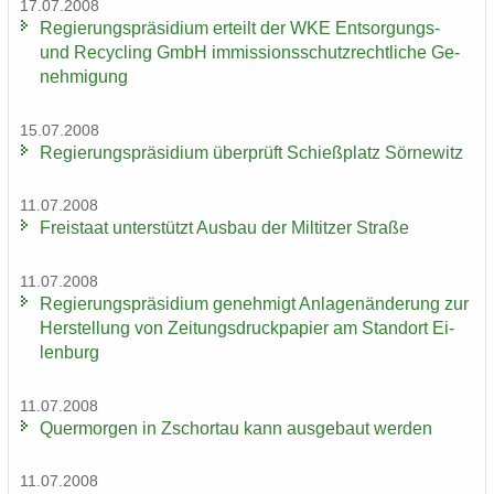
17.07.2008
Re­gie­rungs­prä­si­di­um er­teilt der WKE Entsorgungs-​
und Re­cy­cling GmbH im­mis­si­ons­schutz­recht­li­che Ge­
neh­mi­gung
15.07.2008
Re­gie­rungs­prä­si­di­um über­prüft Schieß­platz Sör­ne­witz
11.07.2008
Frei­staat un­ter­stützt Aus­bau der Mil­tit­zer Stra­ße
11.07.2008
Re­gie­rungs­prä­si­di­um ge­neh­migt An­la­gen­än­de­rung zur
Her­stel­lung von Zei­tungs­druck­pa­pier am Stand­ort Ei­
len­burg
11.07.2008
Quer­mor­gen in Zschor­tau kann aus­ge­baut wer­den
11.07.2008