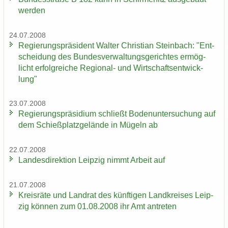
wer­den
24.07.2008
Re­gie­rungs­prä­si­dent Wal­ter Chris­ti­an Stein­bach: "Ent­
schei­dung des Bun­des­ver­wal­tungs­ge­rich­tes er­mög­
licht er­folg­rei­che Regional-​ und Wirt­schafts­ent­wick­
lung"
23.07.2008
Re­gie­rungs­prä­si­di­um schließt Bo­den­un­ter­su­chung auf
dem Schieß­platz­ge­län­de in Mü­geln ab
22.07.2008
Lan­des­di­rek­ti­on Leip­zig nimmt Ar­beit auf
21.07.2008
Kreis­rä­te und Land­rat des künf­ti­gen Land­krei­ses Leip­
zig kön­nen zum 01.08.2008 ihr Amt an­tre­ten