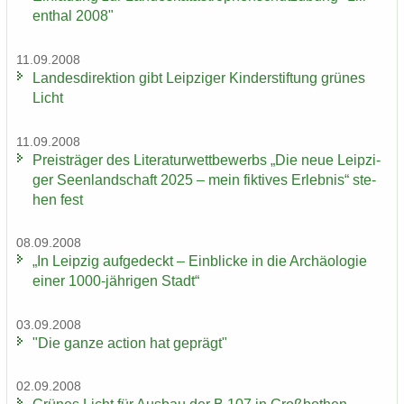
en­thal 2008"
11.09.2008
Lan­des­di­rek­ti­on gibt Leip­zi­ger Kin­der­stif­tung grü­nes
Licht
11.09.2008
Preis­trä­ger des Li­te­ra­tur­wett­be­werbs „Die neue Leip­zi­
ger Se­en­land­schaft 2025 – mein fik­ti­ves Er­leb­nis“ ste­
hen fest
08.09.2008
„In Leip­zig auf­ge­deckt – Ein­bli­cke in die Ar­chäo­lo­gie
einer 1000-​jährigen Stadt“
03.09.2008
"Die ganze ac­tion hat ge­prägt"
02.09.2008