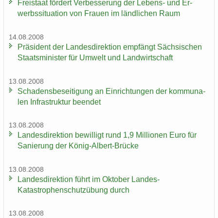
Frei­staat för­dert Ver­bes­se­rung der Lebens-​ und Er­
werbs­si­tua­ti­on von Frau­en im länd­li­chen Raum
14.08.2008
Prä­si­dent der Lan­des­di­rek­ti­on emp­fängt Säch­si­schen
Staats­mi­nis­ter für Um­welt und Land­wirt­schaft
13.08.2008
Scha­dens­be­sei­ti­gung an Ein­rich­tun­gen der kom­mu­na­
len In­fra­struk­tur be­en­det
13.08.2008
Lan­des­di­rek­ti­on be­wil­ligt rund 1,9 Mil­lio­nen Euro für
Sa­nie­rung der König-​Albert-Brücke
13.08.2008
Lan­des­di­rek­ti­on führt im Ok­to­ber Landes-​
Katastrophenschutzübung durch
13.08.2008