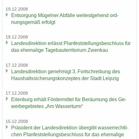
19.12.2008
Ent­sor­gung Mü­gel­ner Ab­fäl­le wei­test­ge­hend ord­
nungs­ge­mäß er­folgt
19.12.2008
Lan­des­di­rek­ti­on er­lässt Plan­fest­stel­lungs­be­schluss für
das ehe­ma­li­ge Ta­ge­bau­ter­ri­to­ri­um Zwenkau
17.12.2008
Lan­des­di­rek­ti­on ge­neh­migt 3. Fort­schrei­bung des
Haus­halts­si­che­rungs­kon­zep­tes der Stadt Leip­zig
17.12.2008
Ei­len­burg er­hält För­der­mit­tel für Be­räu­mung des Ge­
wer­be­ge­bie­tes „Am Was­ser­turm“
15.12.2008
Prä­si­dent der Lan­des­di­rek­ti­on über­gibt was­ser­recht­li­
chen Plan­fest­stel­lungs­be­schluss für das ehe­ma­li­ge