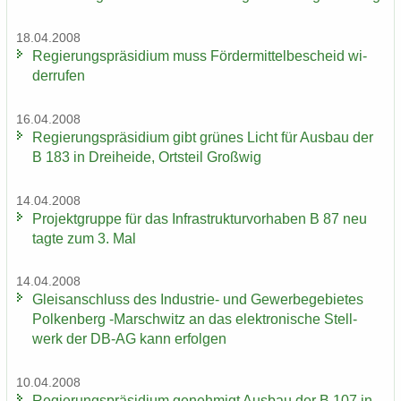
18.04.2008
Re­gie­rungs­prä­si­di­um muss För­der­mit­tel­be­scheid wi­
der­ru­fen
16.04.2008
Re­gie­rungs­prä­si­di­um gibt grü­nes Licht für Aus­bau der
B 183 in Drei­hei­de, Orts­teil Groß­wig
14.04.2008
Pro­jekt­grup­pe für das In­fra­struk­tur­vor­ha­ben B 87 neu
tagte zum 3. Mal
14.04.2008
Gleis­an­schluss des Industrie-​ und Ge­wer­be­ge­bie­tes
Pol­ken­berg -​Marschwitz an das elek­tro­ni­sche Stell­
werk der DB-AG kann er­fol­gen
10.04.2008
Re­gie­rungs­prä­si­di­um ge­neh­migt Aus­bau der B 107 in