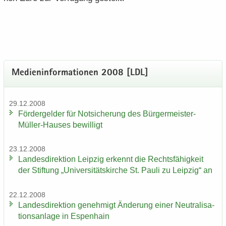
Me­di­en­in­for­ma­tio­nen 2008 [LDL]
29.12.2008
För­der­gel­der für Not­si­che­rung des Bürgermeister-​
Müller-Hauses be­wil­ligt
23.12.2008
Lan­des­di­rek­ti­on Leip­zig er­kennt die Rechts­fä­hig­keit
der Stif­tung „Uni­ver­si­täts­kir­che St. Pauli zu Leip­zig“ an
22.12.2008
Lan­des­di­rek­ti­on ge­neh­migt Än­de­rung einer Neu­tra­li­sa­
ti­ons­an­la­ge in Es­pen­hain