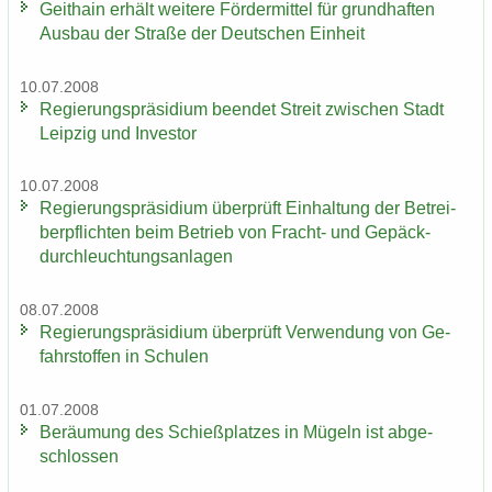
Geit­hain er­hält wei­te­re För­der­mit­tel für grund­haf­ten
Aus­bau der Stra­ße der Deut­schen Ein­heit
10.07.2008
Re­gie­rungs­prä­si­di­um be­en­det Streit zwi­schen Stadt
Leip­zig und In­ves­tor
10.07.2008
Re­gie­rungs­prä­si­di­um über­prüft Ein­hal­tung der Be­trei­
ber­pflich­ten beim Be­trieb von Fracht-​ und Ge­päck­
durch­leuch­tungs­an­la­gen
08.07.2008
Re­gie­rungs­prä­si­di­um über­prüft Ver­wen­dung von Ge­
fahr­stof­fen in Schu­len
01.07.2008
Be­räu­mung des Schieß­plat­zes in Mü­geln ist ab­ge­
schlos­sen