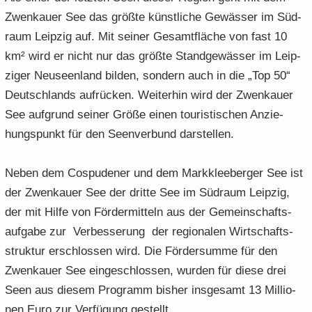
Zwenkau­er See das größ­te künst­li­che Ge­wäs­ser im Süd­
raum Leip­zig auf. Mit sei­ner Ge­samt­flä­che von fast 10
km² wird er nicht nur das größ­te Stand­ge­wäs­ser im Leip­
zi­ger Neu­seen­land bil­den, son­dern auch in die „Top 50“
Deutsch­lands auf­rü­cken. Wei­ter­hin wird der Zwenkau­er
See auf­grund sei­ner Größe einen tou­ris­ti­schen An­zie­
hungs­punkt für den Seen­ver­bund dar­stel­len.
Neben dem Cos­pu­de­ner und dem Mark­klee­ber­ger See ist
der Zwenkau­er See der drit­te See im Süd­raum Leip­zig,
der mit Hilfe von För­der­mit­teln aus der Ge­mein­schafts­
auf­ga­be zur Ver­bes­se­rung der re­gio­na­len Wirt­schafts­
struk­tur er­schlos­sen wird. Die För­der­sum­me für den
Zwenkau­er See ein­ge­schlos­sen, wur­den für diese drei
Seen aus die­sem Pro­gramm bis­her ins­ge­samt 13 Mil­lio­
nen Euro zur Ver­fü­gung ge­stellt.