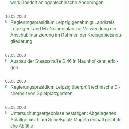
werk Bös­dorf an­la­gen­tech­ni­sche Än­de­run­gen
10.03.2008
Re­gie­rungs­prä­si­di­um Leip­zig ge­neh­migt Land­kreis
Leip­zi­ger Land Maß­nah­me­plan zur Ver­wen­dung der
An­schub­fi­nan­zie­rung im Rah­men der Kreis­ge­biets­neu­
glie­de­rung
07.03.2008
Aus­bau der Staats­stra­ße S 46 in Naun­hof kann er­fol­
gen
06.03.2008
Re­gie­rungs­prä­si­di­um Leip­zig über­prüft tech­ni­sche Si­
cher­heit von Spiel­platz­ge­rä­ten
05.03.2008
Un­ter­su­chungs­er­geb­nis­se be­stä­ti­gen: Ab­ge­la­ger­tes
Ab­fall­ge­misch am Schieß­platz Mü­geln ent­hält ge­fähr­li­
che Ab­fäl­le