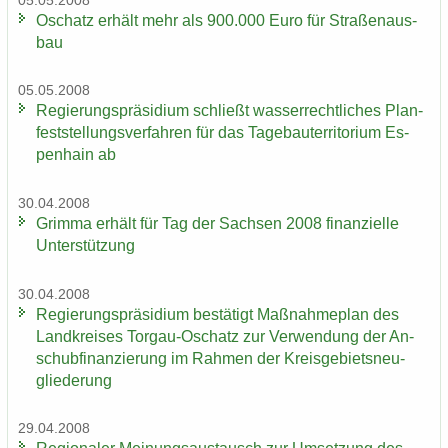
05.05.2008
Oschatz er­hält mehr als 900.000 Euro für Stra­ßen­aus­
bau
05.05.2008
Re­gie­rungs­prä­si­di­um schließt was­ser­recht­li­ches Plan­
fest­stel­lungs­ver­fah­ren für das Ta­ge­bau­ter­ri­to­ri­um Es­
pen­hain ab
30.04.2008
Grim­ma er­hält für Tag der Sach­sen 2008 fi­nan­zi­el­le
Un­ter­stüt­zung
30.04.2008
Re­gie­rungs­prä­si­di­um be­stä­tigt Maß­nah­me­plan des
Land­krei­ses Torgau-​Oschatz zur Ver­wen­dung der An­
schub­fi­nan­zie­rung im Rah­men der Kreis­ge­biets­neu­
glie­de­rung
29.04.2008