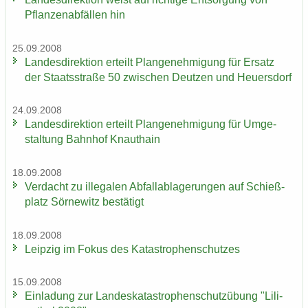
Pflan­zen­ab­fäl­len hin
25.09.2008
Lan­des­di­rek­ti­on er­teilt Plan­ge­neh­mi­gung für Er­satz
der Staats­stra­ße 50 zwi­schen Deut­zen und Heu­ers­dorf
24.09.2008
Lan­des­di­rek­ti­on er­teilt Plan­ge­neh­mi­gung für Um­ge­
stal­tung Bahn­hof Knaut­hain
18.09.2008
Ver­dacht zu il­le­ga­len Ab­fall­ab­la­ge­run­gen auf Schieß­
platz Sör­ne­witz be­stä­tigt
18.09.2008
Leip­zig im Fokus des Ka­ta­stro­phen­schut­zes
15.09.2008
Ein­la­dung zur Lan­des­ka­ta­stro­phen­schutz­übung "Li­li­