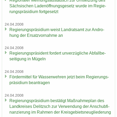
Re­gio­na­ler Mei­nungs­aus­tausch zur Um­set­zung des
Säch­si­schen La­den­öff­nungs­ge­setz wurde im Re­gie­
rungs­prä­si­di­um fort­ge­setzt
24.04.2008
Re­gie­rungs­prä­si­di­um weist Land­rats­amt zur An­dro­
hung der Er­satz­vor­nah­me an
24.04.2008
Re­gie­rungs­prä­si­dent for­dert un­ver­züg­li­che Ab­fall­be­
sei­ti­gung in Mü­geln
24.04.2008
För­der­mit­tel für Was­ser­weh­ren jetzt beim Re­gie­rungs­
prä­si­di­um be­an­tra­gen
24.04.2008
Re­gie­rungs­prä­si­di­um be­stä­tigt Maß­nah­me­plan des
Land­krei­ses De­litzsch zur Ver­wen­dung der An­schub­fi­
nan­zie­rung im Rah­men der Kreis­ge­biets­neu­glie­de­rung