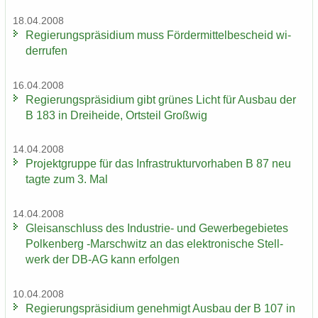
18.04.2008
Re­gie­rungs­prä­si­di­um muss För­der­mit­tel­be­scheid wi­
der­ru­fen
16.04.2008
Re­gie­rungs­prä­si­di­um gibt grü­nes Licht für Aus­bau der
B 183 in Drei­hei­de, Orts­teil Groß­wig
14.04.2008
Pro­jekt­grup­pe für das In­fra­struk­tur­vor­ha­ben B 87 neu
tagte zum 3. Mal
14.04.2008
Gleis­an­schluss des Industrie-​ und Ge­wer­be­ge­bie­tes
Pol­ken­berg -​Marschwitz an das elek­tro­ni­sche Stell­
werk der DB-AG kann er­fol­gen
10.04.2008
Re­gie­rungs­prä­si­di­um ge­neh­migt Aus­bau der B 107 in