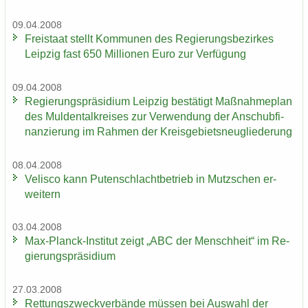
09.04.2008
Frei­staat stellt Kom­mu­nen des Re­gie­rungs­be­zir­kes
Leip­zig fast 650 Mil­lio­nen Euro zur Ver­fü­gung
09.04.2008
Re­gie­rungs­prä­si­di­um Leip­zig be­stä­tigt Maß­nah­me­plan
des Mul­den­tal­krei­ses zur Ver­wen­dung der An­schub­fi­
nan­zie­rung im Rah­men der Kreis­ge­biets­neu­glie­de­rung
08.04.2008
Ve­lis­co kann Pu­ten­schlacht­be­trieb in Mutz­schen er­
wei­tern
03.04.2008
Max-​Planck-Institut zeigt „ABC der Mensch­heit“ im Re­
gie­rungs­prä­si­di­um
27.03.2008
Ret­tungs­zweck­ver­bän­de müs­sen bei Aus­wahl der