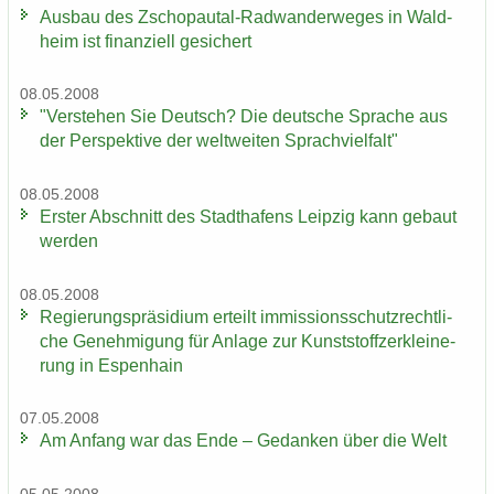
Aus­bau des Zschopautal-​Radwanderweges in Wald­
heim ist fi­nan­zi­ell ge­si­chert
08.05.2008
"Ver­ste­hen Sie Deutsch? Die deut­sche Spra­che aus
der Per­spek­ti­ve der welt­wei­ten Sprach­viel­falt"
08.05.2008
Ers­ter Ab­schnitt des Stadt­ha­fens Leip­zig kann ge­baut
wer­den
08.05.2008
Re­gie­rungs­prä­si­di­um er­teilt im­mis­si­ons­schutz­recht­li­
che Ge­neh­mi­gung für An­la­ge zur Kunst­stoff­zer­klei­ne­
rung in Es­pen­hain
07.05.2008
Am An­fang war das Ende – Ge­dan­ken über die Welt