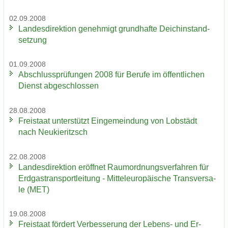
02.09.2008
Lan­des­di­rek­ti­on ge­neh­migt grund­haf­te Deich­in­stand­
set­zung
01.09.2008
Ab­schluss­prü­fun­gen 2008 für Be­ru­fe im öf­fent­li­chen
Dienst ab­ge­schlos­sen
28.08.2008
Frei­staat un­ter­stützt Ein­ge­mein­dung von Lob­städt
nach Neu­kie­ritzsch
22.08.2008
Lan­des­di­rek­ti­on er­öff­net Raum­ord­nungs­ver­fah­ren für
Erd­gas­trans­port­lei­tung - Mit­tel­eu­ro­päi­sche Trans­ver­sa­
le (MET)
19.08.2008
Frei­staat för­dert Ver­bes­se­rung der Lebens-​ und Er­