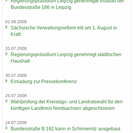
Re­gie­rungs­prä­si­di­um Leip­zig ge­neh­mig­te Aus­bau der
Bun­des­stra­ße 186 in Leip­zig
01.08.2008
Säch­si­sche Ver­wal­tungs­re­form tritt am 1. Au­gust in
Kraft
31.07.2008
Re­gie­rungs­prä­si­di­um Leip­zig ge­neh­migt städ­ti­schen
Haus­halt
30.07.2008
Ein­la­dung zur Pres­se­kon­fe­renz
25.07.2008
Wahl­prü­fung der Kreistags-​ und Land­rats­wahl für den
künf­ti­gen Land­kreis Nord­sach­sen ab­ge­schlos­sen
24.07.2008
Bun­des­stra­ße B 182 kann in Schir­menitz aus­ge­baut