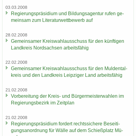
03.03.2008
Re­gie­rungs­prä­si­di­um und Bil­dungs­agen­tur rufen ge­
mein­sam zum Li­te­ra­tur­wett­be­werb auf
28.02.2008
Ge­mein­sa­mer Kreis­wahl­aus­schuss für den künf­ti­gen
Land­kreis Nord­sach­sen ar­beits­fä­hig
22.02.2008
Ge­mein­sa­mer Kreis­wahl­aus­schuss für den Mul­den­tal­
kreis und den Land­kreis Leip­zi­ger Land ar­beits­fä­hig
21.02.2008
Vor­be­rei­tung der Kreis-​ und Bür­ger­meis­ter­wah­len im
Re­gie­rungs­be­zirk im Zeit­plan
21.02.2008
Re­gie­rungs­prä­si­di­um for­dert rechts­si­che­re Be­sei­ti­
gungs­an­ord­nung für Wälle auf dem Schieß­platz Mü­