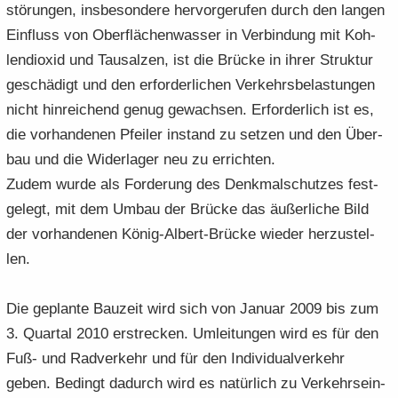
stö­run­gen, ins­be­son­de­re her­vor­ge­ru­fen durch den lan­gen
Ein­fluss von Ober­flä­chen­was­ser in Ver­bin­dung mit Koh­
len­di­oxid und Tau­sal­zen, ist die Brü­cke in ihrer Struk­tur
ge­schä­digt und den er­for­der­li­chen Ver­kehrs­be­las­tun­gen
nicht hin­rei­chend genug ge­wach­sen. Er­for­der­lich ist es,
die vor­han­de­nen Pfei­ler in­stand zu set­zen und den Über­
bau und die Wi­der­la­ger neu zu er­rich­ten.
Zudem wurde als For­de­rung des Denk­mal­schut­zes fest­
ge­legt, mit dem Umbau der Brü­cke das äu­ßer­li­che Bild
der vor­han­de­nen König-​Albert-Brücke wie­der her­zu­stel­
len.
Die ge­plan­te Bau­zeit wird sich von Ja­nu­ar 2009 bis zum
3. Quar­tal 2010 er­stre­cken. Um­lei­tun­gen wird es für den
Fuß- und Rad­ver­kehr und für den In­di­vi­du­al­ver­kehr
geben. Be­dingt da­durch wird es na­tür­lich zu Ver­kehrs­ein­