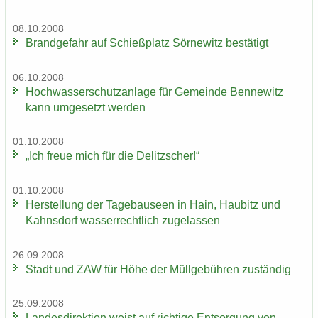
08.10.2008
Brand­ge­fahr auf Schieß­platz Sör­ne­witz be­stä­tigt
06.10.2008
Hoch­was­ser­schutz­an­la­ge für Ge­mein­de Ben­ne­witz
kann um­ge­setzt wer­den
01.10.2008
„Ich freue mich für die De­litz­scher!“
01.10.2008
Her­stel­lung der Ta­ge­bau­se­en in Hain, Hau­bitz und
Kahns­dorf was­ser­recht­lich zu­ge­las­sen
26.09.2008
Stadt und ZAW für Höhe der Müll­ge­büh­ren zu­stän­dig
25.09.2008
Lan­des­di­rek­ti­on weist auf rich­ti­ge Ent­sor­gung von