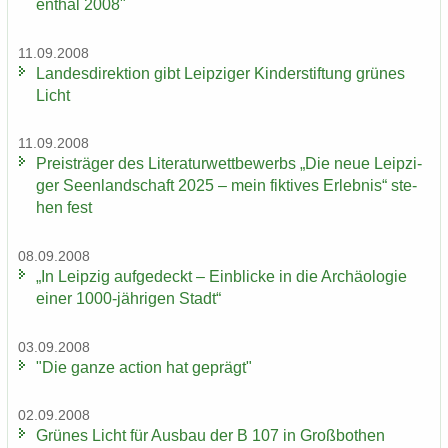
en­thal 2008"
11.09.2008
Lan­des­di­rek­ti­on gibt Leip­zi­ger Kin­der­stif­tung grü­nes
Licht
11.09.2008
Preis­trä­ger des Li­te­ra­tur­wett­be­werbs „Die neue Leip­zi­
ger Se­en­land­schaft 2025 – mein fik­ti­ves Er­leb­nis“ ste­
hen fest
08.09.2008
„In Leip­zig auf­ge­deckt – Ein­bli­cke in die Ar­chäo­lo­gie
einer 1000-​jährigen Stadt“
03.09.2008
"Die ganze ac­tion hat ge­prägt"
02.09.2008
Grü­nes Licht für Aus­bau der B 107 in Groß­bo­then