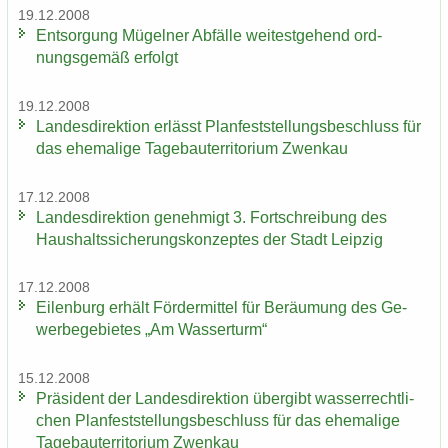
19.12.2008
Ent­sor­gung Mü­gel­ner Ab­fäl­le wei­test­ge­hend ord­
nungs­ge­mäß er­folgt
19.12.2008
Lan­des­di­rek­ti­on er­lässt Plan­fest­stel­lungs­be­schluss für
das ehe­ma­li­ge Ta­ge­bau­ter­ri­to­ri­um Zwenkau
17.12.2008
Lan­des­di­rek­ti­on ge­neh­migt 3. Fort­schrei­bung des
Haus­halts­si­che­rungs­kon­zep­tes der Stadt Leip­zig
17.12.2008
Ei­len­burg er­hält För­der­mit­tel für Be­räu­mung des Ge­
wer­be­ge­bie­tes „Am Was­ser­turm“
15.12.2008
Prä­si­dent der Lan­des­di­rek­ti­on über­gibt was­ser­recht­li­
chen Plan­fest­stel­lungs­be­schluss für das ehe­ma­li­ge
Ta­ge­bau­ter­ri­to­ri­um Zwenkau