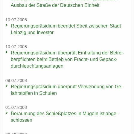
Aus­bau der Stra­ße der Deut­schen Ein­heit
10.07.2008
Re­gie­rungs­prä­si­di­um be­en­det Streit zwi­schen Stadt
Leip­zig und In­ves­tor
10.07.2008
Re­gie­rungs­prä­si­di­um über­prüft Ein­hal­tung der Be­trei­
ber­pflich­ten beim Be­trieb von Fracht-​ und Ge­päck­
durch­leuch­tungs­an­la­gen
08.07.2008
Re­gie­rungs­prä­si­di­um über­prüft Ver­wen­dung von Ge­
fahr­stof­fen in Schu­len
01.07.2008
Be­räu­mung des Schieß­plat­zes in Mü­geln ist ab­ge­
schlos­sen