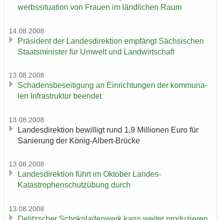
werbs­si­tua­ti­on von Frau­en im länd­li­chen Raum
14.08.2008
Prä­si­dent der Lan­des­di­rek­ti­on emp­fängt Säch­si­schen
Staats­mi­nis­ter für Um­welt und Land­wirt­schaft
13.08.2008
Scha­dens­be­sei­ti­gung an Ein­rich­tun­gen der kom­mu­na­
len In­fra­struk­tur be­en­det
13.08.2008
Lan­des­di­rek­ti­on be­wil­ligt rund 1,9 Mil­lio­nen Euro für
Sa­nie­rung der König-​Albert-Brücke
13.08.2008
Lan­des­di­rek­ti­on führt im Ok­to­ber Landes-​
Katastrophenschutzübung durch
13.08.2008
De­litz­scher Scho­ko­la­den­werk kann wei­ter pro­du­zie­ren