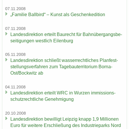
07.11.2008
„Fa­mi­lie Ball­bird“ – Kunst als Ge­schen­ke­di­ti­on
07.11.2008
Lan­des­di­rek­ti­on er­teilt Bau­recht für Bahn­über­gangs­be­
sei­ti­gun­gen west­lich Ei­len­burg
05.11.2008
Lan­des­di­rek­ti­on schließt was­ser­recht­li­ches Plan­fest­
stel­lungs­ver­fah­ren zum Ta­ge­bau­ter­ri­to­ri­um Borna-​
Ost/Bock­witz ab
04.11.2008
Lan­des­di­rek­ti­on er­teilt WRC in Wur­zen im­mis­si­ons­
schutz­recht­li­che Ge­neh­mi­gung
20.10.2008
Lan­des­di­rek­ti­on be­wil­ligt Leip­zig knapp 1,9 Mil­lio­nen
Euro für wei­te­re Er­schlie­ßung des In­dus­trie­parks Nord