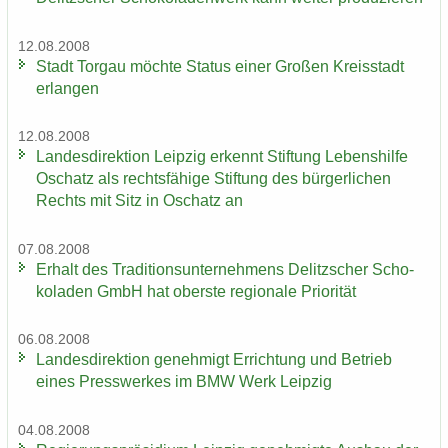
12.08.2008
Stadt Tor­gau möch­te Sta­tus einer Gro­ßen Kreis­stadt
er­lan­gen
12.08.2008
Lan­des­di­rek­ti­on Leip­zig er­kennt Stif­tung Le­bens­hil­fe
Oschatz als rechts­fä­hi­ge Stif­tung des bür­ger­li­chen
Rechts mit Sitz in Oschatz an
07.08.2008
Er­halt des Tra­di­ti­ons­un­ter­neh­mens De­litz­scher Scho­
ko­la­den GmbH hat obers­te re­gio­na­le Prio­ri­tät
06.08.2008
Lan­des­di­rek­ti­on ge­neh­migt Er­rich­tung und Be­trieb
eines Press­wer­kes im BMW Werk Leip­zig
04.08.2008