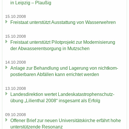
in Leip­zig – Plau­ßig
15.10.2008
Frei­staat un­ter­stützt Aus­stat­tung von Was­ser­weh­ren
15.10.2008
Frei­staat un­ter­stützt Pi­lot­pro­jekt zur Mo­der­ni­sie­rung
der Ab­was­ser­ent­sor­gung in Mutz­schen
14.10.2008
An­la­ge zur Be­hand­lung und La­ge­rung von nicht­kom­
pos­tier­ba­ren Ab­fäl­len kann er­rich­tet wer­den
13.10.2008
Lan­des­di­rek­ti­on wer­tet Lan­des­ka­ta­stro­phen­schutz­
übung „Li­li­en­thal 2008“ ins­ge­samt als Er­folg
09.10.2008
Of­fe­ner Brief zur neuen Uni­ver­si­täts­kir­che er­fährt hohe
un­ter­stüt­zen­de Re­so­nanz