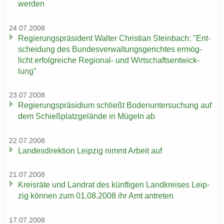
wer­den
24.07.2008
Re­gie­rungs­prä­si­dent Wal­ter Chris­ti­an Stein­bach: "Ent­
schei­dung des Bun­des­ver­wal­tungs­ge­rich­tes er­mög­
licht er­folg­rei­che Regional-​ und Wirt­schafts­ent­wick­
lung"
23.07.2008
Re­gie­rungs­prä­si­di­um schließt Bo­den­un­ter­su­chung auf
dem Schieß­platz­ge­län­de in Mü­geln ab
22.07.2008
Lan­des­di­rek­ti­on Leip­zig nimmt Ar­beit auf
21.07.2008
Kreis­rä­te und Land­rat des künf­ti­gen Land­krei­ses Leip­
zig kön­nen zum 01.08.2008 ihr Amt an­tre­ten
17.07.2008