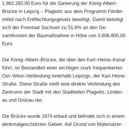
1.862.292,00 Euro für die Sa­nie­rung der König-​Albert-
e
e
­
t
a
­
Brücke in Leip­zig – Plag­witz aus dem Pro­gramm För­der­
n
n
o
i
­
m
­
­
n
­
mit­tel nach Ent­flech­tungs­ge­setz be­wil­ligt. Damit be­tei­ligt
t
a
d
d
o
i
­
sich der Frei­staat Sach­sen zu 51,6% an den Ge-​
e
e
n
­
t
samtkosten der Bau­maß­nah­me in Höhe von 3.608.800,00
N
N
o
i
Euro.
a
a
n
­
­
­
o
v
v
Die König–Al­bert–Brü­cke, die über den Karl–Heine–Kanal
n
i
i
führt, ist Be­stand­teil einer wich­ti­gen stark fre­quen­tier­ten
­
­
Ost–West–Ver­bin­dung in­ner­halb Leip­zigs, der Karl-​Heine-
g
g
Straße. Diese Stra­ße stellt eine di­rek­te Ver­bin­dung des
a
a
­
­
Zen­trums der Stadt mit den Stadt­tei­len Plag­witz, Lin­den­
t
t
au und Grün­au dar.
i
i
­
­
Die Brü­cke wurde 1874 er­baut und be­fin­det sich in einem
o
o
denk­mal­ge­schütz­ten Ge­biet. Auf Grund von Ma­te­ri­al­zer­
n
n