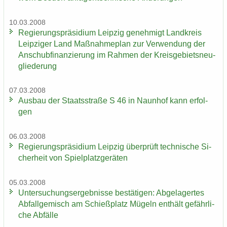
10.03.2008
Re­gie­rungs­prä­si­di­um Leip­zig ge­neh­migt Land­kreis
Leip­zi­ger Land Maß­nah­me­plan zur Ver­wen­dung der
An­schub­fi­nan­zie­rung im Rah­men der Kreis­ge­biets­neu­
glie­de­rung
07.03.2008
Aus­bau der Staats­stra­ße S 46 in Naun­hof kann er­fol­
gen
06.03.2008
Re­gie­rungs­prä­si­di­um Leip­zig über­prüft tech­ni­sche Si­
cher­heit von Spiel­platz­ge­rä­ten
05.03.2008
Un­ter­su­chungs­er­geb­nis­se be­stä­ti­gen: Ab­ge­la­ger­tes
Ab­fall­ge­misch am Schieß­platz Mü­geln ent­hält ge­fähr­li­
che Ab­fäl­le