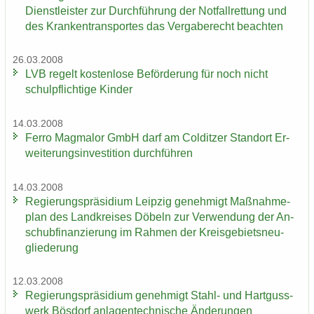
Dienst­leis­ter zur Durch­füh­rung der Not­fall­ret­tung und
des Kran­ken­trans­por­tes das Ver­ga­be­recht be­ach­ten
26.03.2008
LVB re­gelt kos­ten­lo­se Be­för­de­rung für noch nicht
schul­pflich­ti­ge Kin­der
14.03.2008
Ferro Mag­ma­lor GmbH darf am Col­dit­zer Stand­ort Er­
wei­te­rungs­in­ves­ti­ti­on durch­füh­ren
14.03.2008
Re­gie­rungs­prä­si­di­um Leip­zig ge­neh­migt Maß­nah­me­
plan des Land­krei­ses Dö­beln zur Ver­wen­dung der An­
schub­fi­nan­zie­rung im Rah­men der Kreis­ge­biets­neu­
glie­de­rung
12.03.2008
Re­gie­rungs­prä­si­di­um ge­neh­migt Stahl-​ und Hart­guss­
werk Bös­dorf an­la­gen­tech­ni­sche Än­de­run­gen