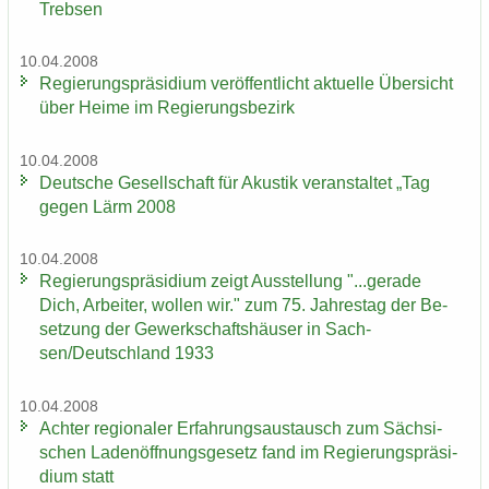
Treb­sen
10.04.2008
Re­gie­rungs­prä­si­di­um ver­öf­fent­licht ak­tu­el­le Über­sicht
über Heime im Re­gie­rungs­be­zirk
10.04.2008
Deut­sche Ge­sell­schaft für Akus­tik ver­an­stal­tet „Tag
gegen Lärm 2008
10.04.2008
Re­gie­rungs­prä­si­di­um zeigt Aus­stel­lung "...ge­ra­de
Dich, Ar­bei­ter, wol­len wir." zum 75. Jah­res­tag der Be­
set­zung der Ge­werk­schafts­häu­ser in Sach­
sen/Deutsch­land 1933
10.04.2008
Ach­ter re­gio­na­ler Er­fah­rungs­aus­tausch zum Säch­si­
schen La­den­öff­nungs­ge­setz fand im Re­gie­rungs­prä­si­
di­um statt