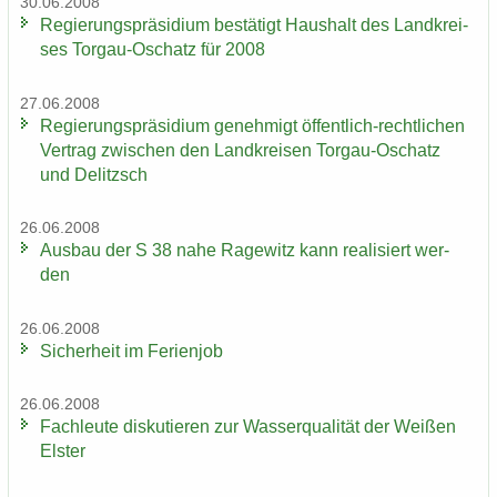
30.06.2008
Re­gie­rungs­prä­si­di­um be­stä­tigt Haus­halt des Land­krei­
ses Torgau-​Oschatz für 2008
27.06.2008
Re­gie­rungs­prä­si­di­um ge­neh­migt öffentlich-​rechtlichen
Ver­trag zwi­schen den Land­krei­sen Torgau-​Oschatz
und De­litzsch
26.06.2008
Aus­bau der S 38 nahe Ra­ge­witz kann rea­li­siert wer­
den
26.06.2008
Si­cher­heit im Fe­ri­en­job
26.06.2008
Fach­leu­te dis­ku­tie­ren zur Was­ser­qua­li­tät der Wei­ßen
Els­ter