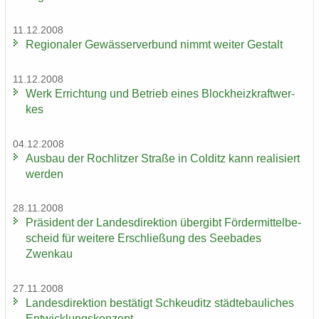
11.12.2008
Re­gio­na­ler Ge­wäs­ser­ver­bund nimmt wei­ter Ge­stalt
11.12.2008
Werk Er­rich­tung und Be­trieb eines Block­heiz­kraft­wer­
kes
04.12.2008
Aus­bau der Roch­lit­zer Stra­ße in Col­ditz kann rea­li­siert
wer­den
28.11.2008
Prä­si­dent der Lan­des­di­rek­ti­on über­gibt För­der­mit­tel­be­
scheid für wei­te­re Er­schlie­ßung des See­ba­des
Zwenkau
27.11.2008
Lan­des­di­rek­ti­on be­stä­tigt Schkeu­ditz städ­te­bau­li­ches
Ent­wick­lungs­kon­zept