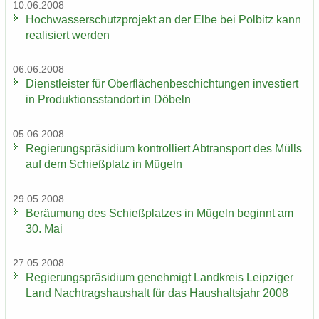
10.06.2008
Hoch­was­ser­schutz­pro­jekt an der Elbe bei Pol­bitz kann
rea­li­siert wer­den
06.06.2008
Dienst­leis­ter für Ober­flä­chen­be­schich­tun­gen in­ves­tiert
in Pro­duk­ti­ons­stand­ort in Dö­beln
05.06.2008
Re­gie­rungs­prä­si­di­um kon­trol­liert Ab­trans­port des Mülls
auf dem Schieß­platz in Mü­geln
29.05.2008
Be­räu­mung des Schieß­plat­zes in Mü­geln be­ginnt am
30. Mai
27.05.2008
Re­gie­rungs­prä­si­di­um ge­neh­migt Land­kreis Leip­zi­ger
Land Nach­trags­haus­halt für das Haus­halts­jahr 2008