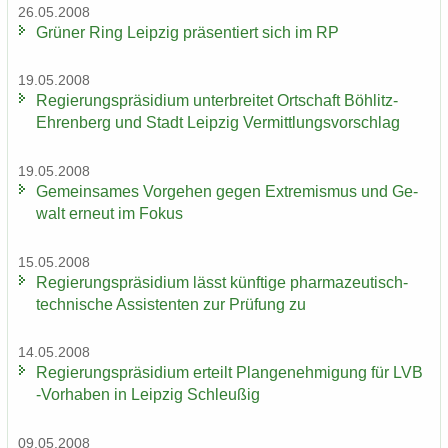
26.05.2008
Grü­ner Ring Leip­zig prä­sen­tiert sich im RP
19.05.2008
Re­gie­rungs­prä­si­di­um un­ter­brei­tet Ort­schaft Böhlitz-​
Ehrenberg und Stadt Leip­zig Ver­mitt­lungs­vor­schlag
19.05.2008
Ge­mein­sa­mes Vor­ge­hen gegen Ex­tre­mis­mus und Ge­
walt er­neut im Fokus
15.05.2008
Re­gie­rungs­prä­si­di­um lässt künf­ti­ge pharmazeutisch-​
technische As­sis­ten­ten zur Prü­fung zu
14.05.2008
Re­gie­rungs­prä­si­di­um er­teilt Plan­ge­neh­mi­gung für LVB
-​Vorhaben in Leip­zig Schleu­ßig
09.05.2008