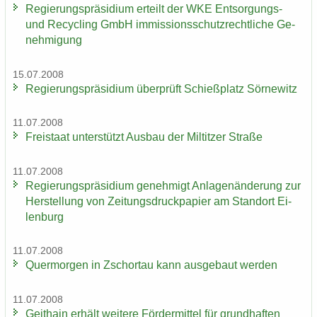
Re­gie­rungs­prä­si­di­um er­teilt der WKE Entsorgungs-​
und Re­cy­cling GmbH im­mis­si­ons­schutz­recht­li­che Ge­
neh­mi­gung
15.07.2008
Re­gie­rungs­prä­si­di­um über­prüft Schieß­platz Sör­ne­witz
11.07.2008
Frei­staat un­ter­stützt Aus­bau der Mil­tit­zer Stra­ße
11.07.2008
Re­gie­rungs­prä­si­di­um ge­neh­migt An­la­gen­än­de­rung zur
Her­stel­lung von Zei­tungs­druck­pa­pier am Stand­ort Ei­
len­burg
11.07.2008
Quer­mor­gen in Zschor­tau kann aus­ge­baut wer­den
11.07.2008
Geit­hain er­hält wei­te­re För­der­mit­tel für grund­haf­ten