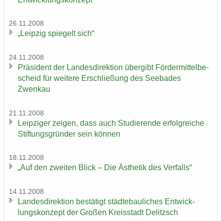
26.11.2008
„Leip­zig spie­gelt sich“
24.11.2008
Prä­si­dent der Lan­des­di­rek­ti­on über­gibt För­der­mit­tel­be­
scheid für wei­te­re Er­schlie­ßung des See­ba­des
Zwenkau
21.11.2008
Leip­zi­ger zei­gen, dass auch Stu­die­ren­de er­folg­rei­che
Stif­tungs­grün­der sein kön­nen
18.11.2008
„Auf den zwei­ten Blick – Die Äs­the­tik des Ver­falls“
14.11.2008
Lan­des­di­rek­ti­on be­stä­tigt städ­te­bau­li­ches Ent­wick­
lungs­kon­zept der Gro­ßen Kreis­stadt De­litzsch