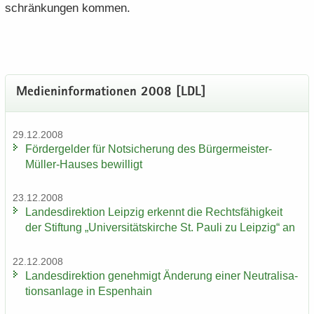
schrän­kun­gen kom­men.
Me­di­en­in­for­ma­tio­nen 2008 [LDL]
29.12.2008
För­der­gel­der für Not­si­che­rung des Bürgermeister-​
Müller-Hauses be­wil­ligt
23.12.2008
Lan­des­di­rek­ti­on Leip­zig er­kennt die Rechts­fä­hig­keit
der Stif­tung „Uni­ver­si­täts­kir­che St. Pauli zu Leip­zig“ an
22.12.2008
Lan­des­di­rek­ti­on ge­neh­migt Än­de­rung einer Neu­tra­li­sa­
ti­ons­an­la­ge in Es­pen­hain