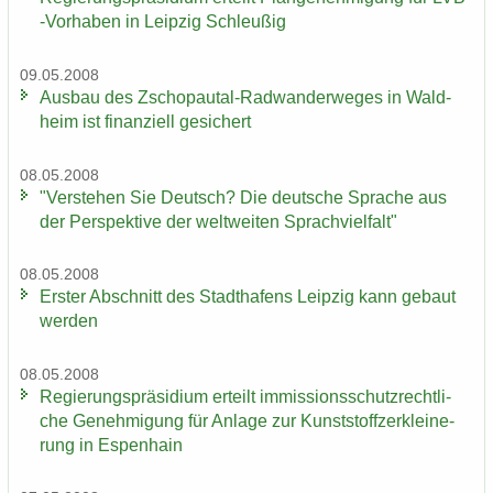
-​Vorhaben in Leip­zig Schleu­ßig
09.05.2008
Aus­bau des Zschopautal-​Radwanderweges in Wald­
heim ist fi­nan­zi­ell ge­si­chert
08.05.2008
"Ver­ste­hen Sie Deutsch? Die deut­sche Spra­che aus
der Per­spek­ti­ve der welt­wei­ten Sprach­viel­falt"
08.05.2008
Ers­ter Ab­schnitt des Stadt­ha­fens Leip­zig kann ge­baut
wer­den
08.05.2008
Re­gie­rungs­prä­si­di­um er­teilt im­mis­si­ons­schutz­recht­li­
che Ge­neh­mi­gung für An­la­ge zur Kunst­stoff­zer­klei­ne­
rung in Es­pen­hain