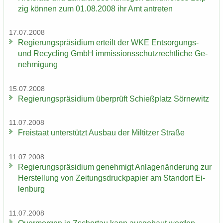
zig kön­nen zum 01.08.2008 ihr Amt an­tre­ten
17.07.2008
Re­gie­rungs­prä­si­di­um er­teilt der WKE Entsorgungs-​
und Re­cy­cling GmbH im­mis­si­ons­schutz­recht­li­che Ge­
neh­mi­gung
15.07.2008
Re­gie­rungs­prä­si­di­um über­prüft Schieß­platz Sör­ne­witz
11.07.2008
Frei­staat un­ter­stützt Aus­bau der Mil­tit­zer Stra­ße
11.07.2008
Re­gie­rungs­prä­si­di­um ge­neh­migt An­la­gen­än­de­rung zur
Her­stel­lung von Zei­tungs­druck­pa­pier am Stand­ort Ei­
len­burg
11.07.2008