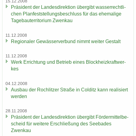
15.12.2008
Prä­si­dent der Lan­des­di­rek­ti­on über­gibt was­ser­recht­li­
chen Plan­fest­stel­lungs­be­schluss für das ehe­ma­li­ge
Ta­ge­bau­ter­ri­to­ri­um Zwenkau
11.12.2008
Re­gio­na­ler Ge­wäs­ser­ver­bund nimmt wei­ter Ge­stalt
11.12.2008
Werk Er­rich­tung und Be­trieb eines Block­heiz­kraft­wer­
kes
04.12.2008
Aus­bau der Roch­lit­zer Stra­ße in Col­ditz kann rea­li­siert
wer­den
28.11.2008
Prä­si­dent der Lan­des­di­rek­ti­on über­gibt För­der­mit­tel­be­
scheid für wei­te­re Er­schlie­ßung des See­ba­des
Zwenkau