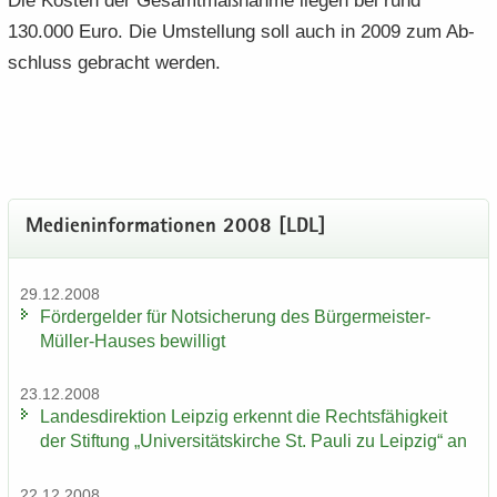
Die Kos­ten der Ge­samt­maß­nah­me lie­gen bei rund
130.000 Euro. Die Um­stel­lung soll auch in 2009 zum Ab­
schluss ge­bracht wer­den.
Me­di­en­in­for­ma­tio­nen 2008 [LDL]
29.12.2008
För­der­gel­der für Not­si­che­rung des Bürgermeister-​
Müller-Hauses be­wil­ligt
23.12.2008
Lan­des­di­rek­ti­on Leip­zig er­kennt die Rechts­fä­hig­keit
der Stif­tung „Uni­ver­si­täts­kir­che St. Pauli zu Leip­zig“ an
22.12.2008