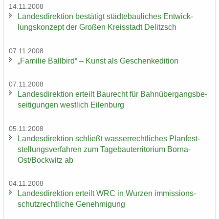
14.11.2008
Lan­des­di­rek­ti­on be­stä­tigt städ­te­bau­li­ches Ent­wick­
lungs­kon­zept der Gro­ßen Kreis­stadt De­litzsch
07.11.2008
„Fa­mi­lie Ball­bird“ – Kunst als Ge­schen­ke­di­ti­on
07.11.2008
Lan­des­di­rek­ti­on er­teilt Bau­recht für Bahn­über­gangs­be­
sei­ti­gun­gen west­lich Ei­len­burg
05.11.2008
Lan­des­di­rek­ti­on schließt was­ser­recht­li­ches Plan­fest­
stel­lungs­ver­fah­ren zum Ta­ge­bau­ter­ri­to­ri­um Borna-​
Ost/Bock­witz ab
04.11.2008
Lan­des­di­rek­ti­on er­teilt WRC in Wur­zen im­mis­si­ons­
schutz­recht­li­che Ge­neh­mi­gung