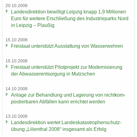
20.10.2008
Lan­des­di­rek­ti­on be­wil­ligt Leip­zig knapp 1,9 Mil­lio­nen
Euro für wei­te­re Er­schlie­ßung des In­dus­trie­parks Nord
in Leip­zig – Plau­ßig
15.10.2008
Frei­staat un­ter­stützt Aus­stat­tung von Was­ser­weh­ren
15.10.2008
Frei­staat un­ter­stützt Pi­lot­pro­jekt zur Mo­der­ni­sie­rung
der Ab­was­ser­ent­sor­gung in Mutz­schen
14.10.2008
An­la­ge zur Be­hand­lung und La­ge­rung von nicht­kom­
pos­tier­ba­ren Ab­fäl­len kann er­rich­tet wer­den
13.10.2008
Lan­des­di­rek­ti­on wer­tet Lan­des­ka­ta­stro­phen­schutz­
übung „Li­li­en­thal 2008“ ins­ge­samt als Er­folg