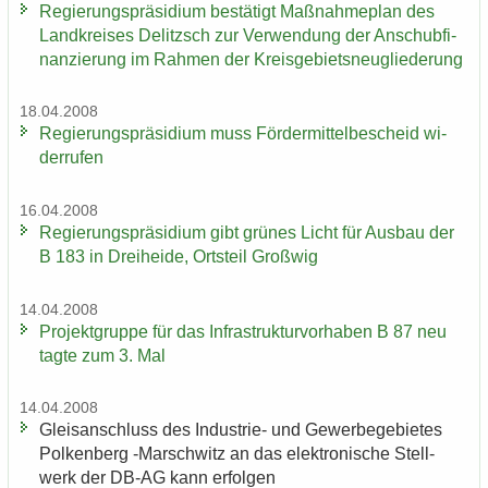
Re­gie­rungs­prä­si­di­um be­stä­tigt Maß­nah­me­plan des
Land­krei­ses De­litzsch zur Ver­wen­dung der An­schub­fi­
nan­zie­rung im Rah­men der Kreis­ge­biets­neu­glie­de­rung
18.04.2008
Re­gie­rungs­prä­si­di­um muss För­der­mit­tel­be­scheid wi­
der­ru­fen
16.04.2008
Re­gie­rungs­prä­si­di­um gibt grü­nes Licht für Aus­bau der
B 183 in Drei­hei­de, Orts­teil Groß­wig
14.04.2008
Pro­jekt­grup­pe für das In­fra­struk­tur­vor­ha­ben B 87 neu
tagte zum 3. Mal
14.04.2008
Gleis­an­schluss des Industrie-​ und Ge­wer­be­ge­bie­tes
Pol­ken­berg -​Marschwitz an das elek­tro­ni­sche Stell­
werk der DB-AG kann er­fol­gen