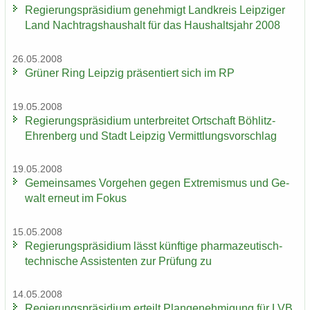
Re­gie­rungs­prä­si­di­um ge­neh­migt Land­kreis Leip­zi­ger
Land Nach­trags­haus­halt für das Haus­halts­jahr 2008
26.05.2008
Grü­ner Ring Leip­zig prä­sen­tiert sich im RP
19.05.2008
Re­gie­rungs­prä­si­di­um un­ter­brei­tet Ort­schaft Böhlitz-​
Ehrenberg und Stadt Leip­zig Ver­mitt­lungs­vor­schlag
19.05.2008
Ge­mein­sa­mes Vor­ge­hen gegen Ex­tre­mis­mus und Ge­
walt er­neut im Fokus
15.05.2008
Re­gie­rungs­prä­si­di­um lässt künf­ti­ge pharmazeutisch-​
technische As­sis­ten­ten zur Prü­fung zu
14.05.2008
Re­gie­rungs­prä­si­di­um er­teilt Plan­ge­neh­mi­gung für LVB