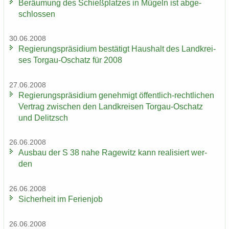
Be­räu­mung des Schieß­plat­zes in Mü­geln ist ab­ge­
schlos­sen
30.06.2008
Re­gie­rungs­prä­si­di­um be­stä­tigt Haus­halt des Land­krei­
ses Torgau-​Oschatz für 2008
27.06.2008
Re­gie­rungs­prä­si­di­um ge­neh­migt öffentlich-​rechtlichen
Ver­trag zwi­schen den Land­krei­sen Torgau-​Oschatz
und De­litzsch
26.06.2008
Aus­bau der S 38 nahe Ra­ge­witz kann rea­li­siert wer­
den
26.06.2008
Si­cher­heit im Fe­ri­en­job
26.06.2008