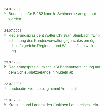
24.07.2008
Bun­des­stra­ße B 182 kann in Schir­menitz aus­ge­baut
wer­den
24.07.2008
Re­gie­rungs­prä­si­dent Wal­ter Chris­ti­an Stein­bach: "Ent­
schei­dung des Bun­des­ver­wal­tungs­ge­rich­tes er­mög­
licht er­folg­rei­che Regional-​ und Wirt­schafts­ent­wick­
lung"
23.07.2008
Re­gie­rungs­prä­si­di­um schließt Bo­den­un­ter­su­chung auf
dem Schieß­platz­ge­län­de in Mü­geln ab
22.07.2008
Lan­des­di­rek­ti­on Leip­zig nimmt Ar­beit auf
21.07.2008
Kreis­rä­te und Land­rat des künf­ti­gen Land­krei­ses Leip­