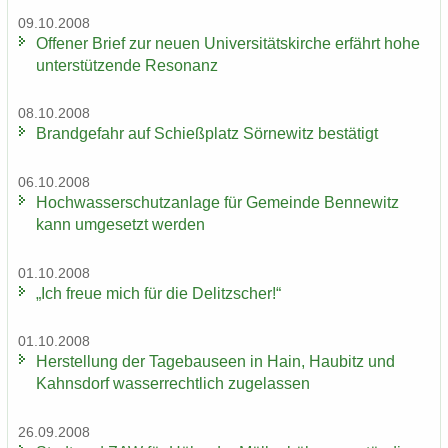
09.10.2008
Of­fe­ner Brief zur neuen Uni­ver­si­täts­kir­che er­fährt hohe
un­ter­stüt­zen­de Re­so­nanz
08.10.2008
Brand­ge­fahr auf Schieß­platz Sör­ne­witz be­stä­tigt
06.10.2008
Hoch­was­ser­schutz­an­la­ge für Ge­mein­de Ben­ne­witz
kann um­ge­setzt wer­den
01.10.2008
„Ich freue mich für die De­litz­scher!“
01.10.2008
Her­stel­lung der Ta­ge­bau­se­en in Hain, Hau­bitz und
Kahns­dorf was­ser­recht­lich zu­ge­las­sen
26.09.2008