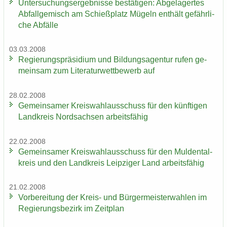
Un­ter­su­chungs­er­geb­nis­se be­stä­ti­gen: Ab­ge­la­ger­tes
Ab­fall­ge­misch am Schieß­platz Mü­geln ent­hält ge­fähr­li­
che Ab­fäl­le
03.03.2008
Re­gie­rungs­prä­si­di­um und Bil­dungs­agen­tur rufen ge­
mein­sam zum Li­te­ra­tur­wett­be­werb auf
28.02.2008
Ge­mein­sa­mer Kreis­wahl­aus­schuss für den künf­ti­gen
Land­kreis Nord­sach­sen ar­beits­fä­hig
22.02.2008
Ge­mein­sa­mer Kreis­wahl­aus­schuss für den Mul­den­tal­
kreis und den Land­kreis Leip­zi­ger Land ar­beits­fä­hig
21.02.2008
Vor­be­rei­tung der Kreis-​ und Bür­ger­meis­ter­wah­len im
Re­gie­rungs­be­zirk im Zeit­plan