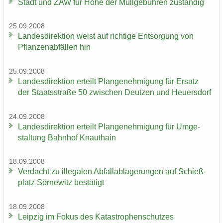
Stadt und ZAW für Höhe der Müll­ge­büh­ren zu­stän­dig
25.09.2008
Lan­des­di­rek­ti­on weist auf rich­ti­ge Ent­sor­gung von
Pflan­zen­ab­fäl­len hin
25.09.2008
Lan­des­di­rek­ti­on er­teilt Plan­ge­neh­mi­gung für Er­satz
der Staats­stra­ße 50 zwi­schen Deut­zen und Heu­ers­dorf
24.09.2008
Lan­des­di­rek­ti­on er­teilt Plan­ge­neh­mi­gung für Um­ge­
stal­tung Bahn­hof Knaut­hain
18.09.2008
Ver­dacht zu il­le­ga­len Ab­fall­ab­la­ge­run­gen auf Schieß­
platz Sör­ne­witz be­stä­tigt
18.09.2008
Leip­zig im Fokus des Ka­ta­stro­phen­schut­zes