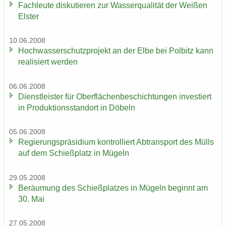
Fach­leu­te dis­ku­tie­ren zur Was­ser­qua­li­tät der Wei­ßen
Els­ter
10.06.2008
Hoch­was­ser­schutz­pro­jekt an der Elbe bei Pol­bitz kann
rea­li­siert wer­den
06.06.2008
Dienst­leis­ter für Ober­flä­chen­be­schich­tun­gen in­ves­tiert
in Pro­duk­ti­ons­stand­ort in Dö­beln
05.06.2008
Re­gie­rungs­prä­si­di­um kon­trol­liert Ab­trans­port des Mülls
auf dem Schieß­platz in Mü­geln
29.05.2008
Be­räu­mung des Schieß­plat­zes in Mü­geln be­ginnt am
30. Mai
27.05.2008