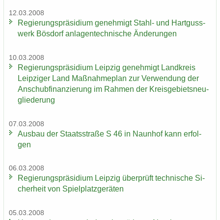
12.03.2008
Re­gie­rungs­prä­si­di­um ge­neh­migt Stahl-​ und Hart­guss­
werk Bös­dorf an­la­gen­tech­ni­sche Än­de­run­gen
10.03.2008
Re­gie­rungs­prä­si­di­um Leip­zig ge­neh­migt Land­kreis
Leip­zi­ger Land Maß­nah­me­plan zur Ver­wen­dung der
An­schub­fi­nan­zie­rung im Rah­men der Kreis­ge­biets­neu­
glie­de­rung
07.03.2008
Aus­bau der Staats­stra­ße S 46 in Naun­hof kann er­fol­
gen
06.03.2008
Re­gie­rungs­prä­si­di­um Leip­zig über­prüft tech­ni­sche Si­
cher­heit von Spiel­platz­ge­rä­ten
05.03.2008