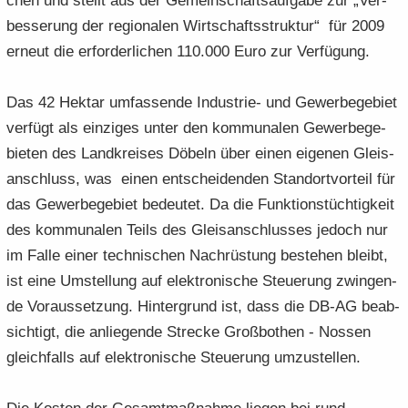
chen und stellt aus der Ge­mein­schafts­auf­ga­be zur „Ver­
bes­se­rung der re­gio­na­len Wirt­schafts­struk­tur“ für 2009
er­neut die er­for­der­li­chen 110.000 Euro zur Ver­fü­gung.
Das 42 Hekt­ar um­fas­sen­de Industrie-​ und Ge­wer­be­ge­biet
ver­fügt als ein­zi­ges unter den kom­mu­na­len Ge­wer­be­ge­
bie­ten des Land­krei­ses Dö­beln über einen ei­ge­nen Gleis­
an­schluss, was einen ent­schei­den­den Stand­ort­vor­teil für
das Ge­wer­be­ge­biet be­deu­tet. Da die Funk­ti­ons­tüch­tig­keit
des kom­mu­na­len Teils des Gleis­an­schlus­ses je­doch nur
im Falle einer tech­ni­schen Nach­rüs­tung be­stehen bleibt,
ist eine Um­stel­lung auf elek­tro­ni­sche Steue­rung zwin­gen­
de Vor­aus­set­zung. Hin­ter­grund ist, dass die DB-AG be­ab­
sich­tigt, die an­lie­gen­de Stre­cke Groß­bo­then - Nos­sen
gleich­falls auf elek­tro­ni­sche Steue­rung um­zu­stel­len.