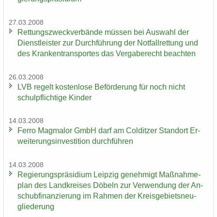
27.03.2008
Ret­tungs­zweck­ver­bän­de müs­sen bei Aus­wahl der
Dienst­leis­ter zur Durch­füh­rung der Not­fall­ret­tung und
des Kran­ken­trans­por­tes das Ver­ga­be­recht be­ach­ten
26.03.2008
LVB re­gelt kos­ten­lo­se Be­för­de­rung für noch nicht
schul­pflich­ti­ge Kin­der
14.03.2008
Ferro Mag­ma­lor GmbH darf am Col­dit­zer Stand­ort Er­
wei­te­rungs­in­ves­ti­ti­on durch­füh­ren
14.03.2008
Re­gie­rungs­prä­si­di­um Leip­zig ge­neh­migt Maß­nah­me­
plan des Land­krei­ses Dö­beln zur Ver­wen­dung der An­
schub­fi­nan­zie­rung im Rah­men der Kreis­ge­biets­neu­
glie­de­rung