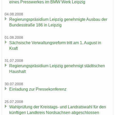
eines Press­wer­kes im BMW Werk Leip­zig
04.08.2008
Re­gie­rungs­prä­si­di­um Leip­zig ge­neh­mig­te Aus­bau der
Bun­des­stra­ße 186 in Leip­zig
01.08.2008
Säch­si­sche Ver­wal­tungs­re­form tritt am 1. Au­gust in
Kraft
31.07.2008
Re­gie­rungs­prä­si­di­um Leip­zig ge­neh­migt städ­ti­schen
Haus­halt
30.07.2008
Ein­la­dung zur Pres­se­kon­fe­renz
25.07.2008
Wahl­prü­fung der Kreistags-​ und Land­rats­wahl für den
künf­ti­gen Land­kreis Nord­sach­sen ab­ge­schlos­sen