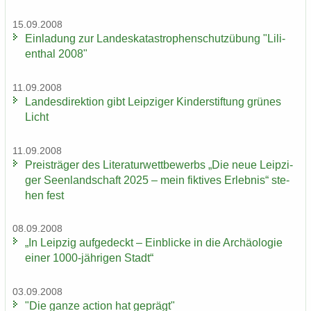
15.09.2008
Ein­la­dung zur Lan­des­ka­ta­stro­phen­schutz­übung "Li­li­
en­thal 2008"
11.09.2008
Lan­des­di­rek­ti­on gibt Leip­zi­ger Kin­der­stif­tung grü­nes
Licht
11.09.2008
Preis­trä­ger des Li­te­ra­tur­wett­be­werbs „Die neue Leip­zi­
ger Se­en­land­schaft 2025 – mein fik­ti­ves Er­leb­nis“ ste­
hen fest
08.09.2008
„In Leip­zig auf­ge­deckt – Ein­bli­cke in die Ar­chäo­lo­gie
einer 1000-​jährigen Stadt“
03.09.2008
"Die ganze ac­tion hat ge­prägt"