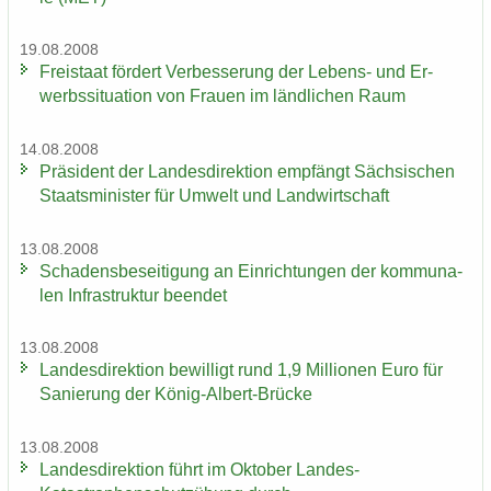
19.08.2008
Frei­staat för­dert Ver­bes­se­rung der Lebens-​ und Er­
werbs­si­tua­ti­on von Frau­en im länd­li­chen Raum
14.08.2008
Prä­si­dent der Lan­des­di­rek­ti­on emp­fängt Säch­si­schen
Staats­mi­nis­ter für Um­welt und Land­wirt­schaft
13.08.2008
Scha­dens­be­sei­ti­gung an Ein­rich­tun­gen der kom­mu­na­
len In­fra­struk­tur be­en­det
13.08.2008
Lan­des­di­rek­ti­on be­wil­ligt rund 1,9 Mil­lio­nen Euro für
Sa­nie­rung der König-​Albert-Brücke
13.08.2008
Lan­des­di­rek­ti­on führt im Ok­to­ber Landes-​