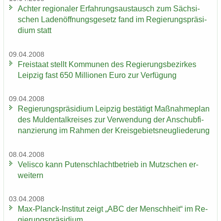
Ach­ter re­gio­na­ler Er­fah­rungs­aus­tausch zum Säch­si­
schen La­den­öff­nungs­ge­setz fand im Re­gie­rungs­prä­si­
di­um statt
09.04.2008
Frei­staat stellt Kom­mu­nen des Re­gie­rungs­be­zir­kes
Leip­zig fast 650 Mil­lio­nen Euro zur Ver­fü­gung
09.04.2008
Re­gie­rungs­prä­si­di­um Leip­zig be­stä­tigt Maß­nah­me­plan
des Mul­den­tal­krei­ses zur Ver­wen­dung der An­schub­fi­
nan­zie­rung im Rah­men der Kreis­ge­biets­neu­glie­de­rung
08.04.2008
Ve­lis­co kann Pu­ten­schlacht­be­trieb in Mutz­schen er­
wei­tern
03.04.2008
Max-​Planck-Institut zeigt „ABC der Mensch­heit“ im Re­
gie­rungs­prä­si­di­um