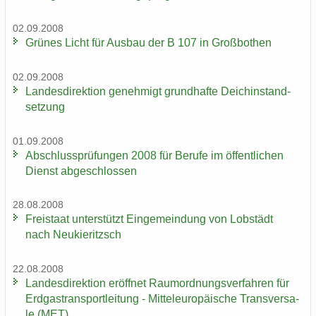
02.09.2008
Grü­nes Licht für Aus­bau der B 107 in Groß­bo­then
02.09.2008
Lan­des­di­rek­ti­on ge­neh­migt grund­haf­te Deich­in­stand­
set­zung
01.09.2008
Ab­schluss­prü­fun­gen 2008 für Be­ru­fe im öf­fent­li­chen
Dienst ab­ge­schlos­sen
28.08.2008
Frei­staat un­ter­stützt Ein­ge­mein­dung von Lob­städt
nach Neu­kie­ritzsch
22.08.2008
Lan­des­di­rek­ti­on er­öff­net Raum­ord­nungs­ver­fah­ren für
Erd­gas­trans­port­lei­tung - Mit­tel­eu­ro­päi­sche Trans­ver­sa­
le (MET)