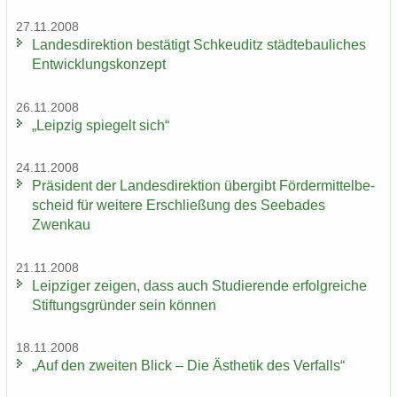
27.11.2008
Lan­des­di­rek­ti­on be­stä­tigt Schkeu­ditz städ­te­bau­li­ches
Ent­wick­lungs­kon­zept
26.11.2008
„Leip­zig spie­gelt sich“
24.11.2008
Prä­si­dent der Lan­des­di­rek­ti­on über­gibt För­der­mit­tel­be­
scheid für wei­te­re Er­schlie­ßung des See­ba­des
Zwenkau
21.11.2008
Leip­zi­ger zei­gen, dass auch Stu­die­ren­de er­folg­rei­che
Stif­tungs­grün­der sein kön­nen
18.11.2008
„Auf den zwei­ten Blick – Die Äs­the­tik des Ver­falls“