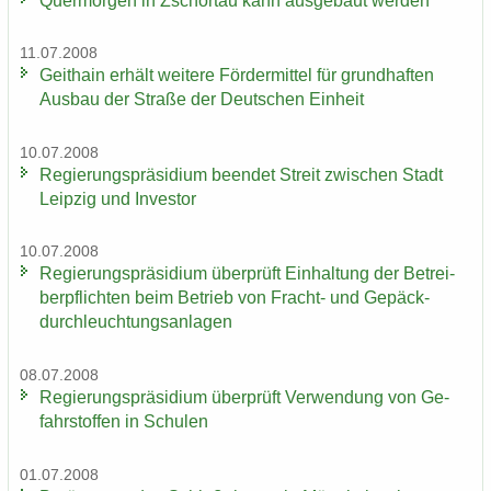
Quer­mor­gen in Zschor­tau kann aus­ge­baut wer­den
11.07.2008
Geit­hain er­hält wei­te­re För­der­mit­tel für grund­haf­ten
Aus­bau der Stra­ße der Deut­schen Ein­heit
10.07.2008
Re­gie­rungs­prä­si­di­um be­en­det Streit zwi­schen Stadt
Leip­zig und In­ves­tor
10.07.2008
Re­gie­rungs­prä­si­di­um über­prüft Ein­hal­tung der Be­trei­
ber­pflich­ten beim Be­trieb von Fracht-​ und Ge­päck­
durch­leuch­tungs­an­la­gen
08.07.2008
Re­gie­rungs­prä­si­di­um über­prüft Ver­wen­dung von Ge­
fahr­stof­fen in Schu­len
01.07.2008