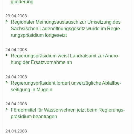
glie­de­rung
29.04.2008
Re­gio­na­ler Mei­nungs­aus­tausch zur Um­set­zung des
Säch­si­schen La­den­öff­nungs­ge­setz wurde im Re­gie­
rungs­prä­si­di­um fort­ge­setzt
24.04.2008
Re­gie­rungs­prä­si­di­um weist Land­rats­amt zur An­dro­
hung der Er­satz­vor­nah­me an
24.04.2008
Re­gie­rungs­prä­si­dent for­dert un­ver­züg­li­che Ab­fall­be­
sei­ti­gung in Mü­geln
24.04.2008
För­der­mit­tel für Was­ser­weh­ren jetzt beim Re­gie­rungs­
prä­si­di­um be­an­tra­gen
24.04.2008