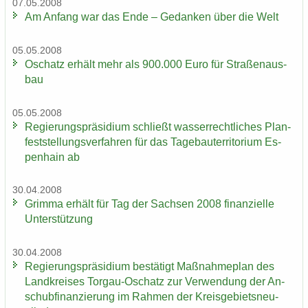
07.05.2008
Am An­fang war das Ende – Ge­dan­ken über die Welt
05.05.2008
Oschatz er­hält mehr als 900.000 Euro für Stra­ßen­aus­
bau
05.05.2008
Re­gie­rungs­prä­si­di­um schließt was­ser­recht­li­ches Plan­
fest­stel­lungs­ver­fah­ren für das Ta­ge­bau­ter­ri­to­ri­um Es­
pen­hain ab
30.04.2008
Grim­ma er­hält für Tag der Sach­sen 2008 fi­nan­zi­el­le
Un­ter­stüt­zung
30.04.2008
Re­gie­rungs­prä­si­di­um be­stä­tigt Maß­nah­me­plan des
Land­krei­ses Torgau-​Oschatz zur Ver­wen­dung der An­
schub­fi­nan­zie­rung im Rah­men der Kreis­ge­biets­neu­