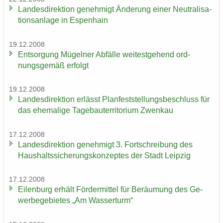
Lan­des­di­rek­ti­on ge­neh­migt Än­de­rung einer Neu­tra­li­sa­
ti­ons­an­la­ge in Es­pen­hain
19.12.2008
Ent­sor­gung Mü­gel­ner Ab­fäl­le wei­test­ge­hend ord­
nungs­ge­mäß er­folgt
19.12.2008
Lan­des­di­rek­ti­on er­lässt Plan­fest­stel­lungs­be­schluss für
das ehe­ma­li­ge Ta­ge­bau­ter­ri­to­ri­um Zwenkau
17.12.2008
Lan­des­di­rek­ti­on ge­neh­migt 3. Fort­schrei­bung des
Haus­halts­si­che­rungs­kon­zep­tes der Stadt Leip­zig
17.12.2008
Ei­len­burg er­hält För­der­mit­tel für Be­räu­mung des Ge­
wer­be­ge­bie­tes „Am Was­ser­turm“