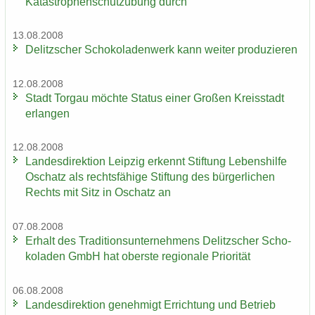
Katastrophenschutzübung durch
13.08.2008
De­litz­scher Scho­ko­la­den­werk kann wei­ter pro­du­zie­ren
12.08.2008
Stadt Tor­gau möch­te Sta­tus einer Gro­ßen Kreis­stadt
er­lan­gen
12.08.2008
Lan­des­di­rek­ti­on Leip­zig er­kennt Stif­tung Le­bens­hil­fe
Oschatz als rechts­fä­hi­ge Stif­tung des bür­ger­li­chen
Rechts mit Sitz in Oschatz an
07.08.2008
Er­halt des Tra­di­ti­ons­un­ter­neh­mens De­litz­scher Scho­
ko­la­den GmbH hat obers­te re­gio­na­le Prio­ri­tät
06.08.2008
Lan­des­di­rek­ti­on ge­neh­migt Er­rich­tung und Be­trieb