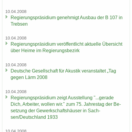
10.04.2008
Re­gie­rungs­prä­si­di­um ge­neh­migt Aus­bau der B 107 in
Treb­sen
10.04.2008
Re­gie­rungs­prä­si­di­um ver­öf­fent­licht ak­tu­el­le Über­sicht
über Heime im Re­gie­rungs­be­zirk
10.04.2008
Deut­sche Ge­sell­schaft für Akus­tik ver­an­stal­tet „Tag
gegen Lärm 2008
10.04.2008
Re­gie­rungs­prä­si­di­um zeigt Aus­stel­lung "...ge­ra­de
Dich, Ar­bei­ter, wol­len wir." zum 75. Jah­res­tag der Be­
set­zung der Ge­werk­schafts­häu­ser in Sach­
sen/Deutsch­land 1933
10.04.2008