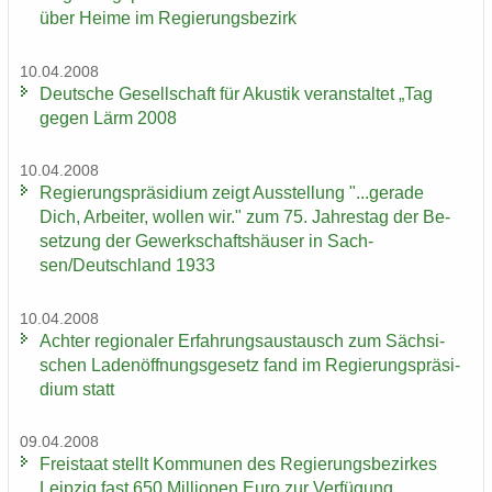
über Heime im Re­gie­rungs­be­zirk
10.04.2008
Deut­sche Ge­sell­schaft für Akus­tik ver­an­stal­tet „Tag
gegen Lärm 2008
10.04.2008
Re­gie­rungs­prä­si­di­um zeigt Aus­stel­lung "...ge­ra­de
Dich, Ar­bei­ter, wol­len wir." zum 75. Jah­res­tag der Be­
set­zung der Ge­werk­schafts­häu­ser in Sach­
sen/Deutsch­land 1933
10.04.2008
Ach­ter re­gio­na­ler Er­fah­rungs­aus­tausch zum Säch­si­
schen La­den­öff­nungs­ge­setz fand im Re­gie­rungs­prä­si­
di­um statt
09.04.2008
Frei­staat stellt Kom­mu­nen des Re­gie­rungs­be­zir­kes
Leip­zig fast 650 Mil­lio­nen Euro zur Ver­fü­gung