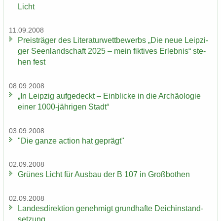
Licht
11.09.2008
Preis­trä­ger des Li­te­ra­tur­wett­be­werbs „Die neue Leip­zi­
ger Se­en­land­schaft 2025 – mein fik­ti­ves Er­leb­nis“ ste­
hen fest
08.09.2008
„In Leip­zig auf­ge­deckt – Ein­bli­cke in die Ar­chäo­lo­gie
einer 1000-​jährigen Stadt“
03.09.2008
"Die ganze ac­tion hat ge­prägt"
02.09.2008
Grü­nes Licht für Aus­bau der B 107 in Groß­bo­then
02.09.2008
Lan­des­di­rek­ti­on ge­neh­migt grund­haf­te Deich­in­stand­
set­zung