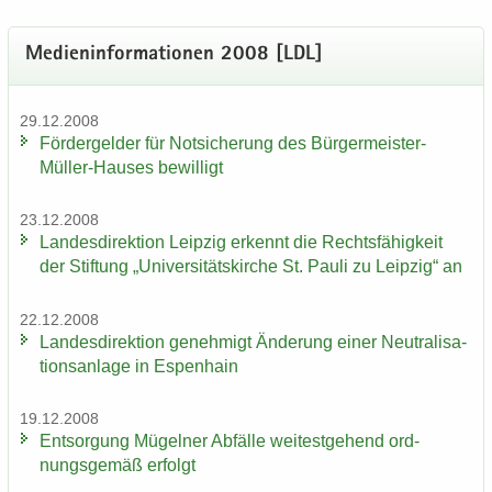
Me­di­en­in­for­ma­tio­nen 2008 [LDL]
29.12.2008
För­der­gel­der für Not­si­che­rung des Bürgermeister-​
Müller-Hauses be­wil­ligt
23.12.2008
Lan­des­di­rek­ti­on Leip­zig er­kennt die Rechts­fä­hig­keit
der Stif­tung „Uni­ver­si­täts­kir­che St. Pauli zu Leip­zig“ an
22.12.2008
Lan­des­di­rek­ti­on ge­neh­migt Än­de­rung einer Neu­tra­li­sa­
ti­ons­an­la­ge in Es­pen­hain
19.12.2008
Ent­sor­gung Mü­gel­ner Ab­fäl­le wei­test­ge­hend ord­
nungs­ge­mäß er­folgt