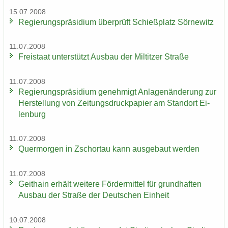
15.07.2008
Re­gie­rungs­prä­si­di­um über­prüft Schieß­platz Sör­ne­witz
11.07.2008
Frei­staat un­ter­stützt Aus­bau der Mil­tit­zer Stra­ße
11.07.2008
Re­gie­rungs­prä­si­di­um ge­neh­migt An­la­gen­än­de­rung zur
Her­stel­lung von Zei­tungs­druck­pa­pier am Stand­ort Ei­
len­burg
11.07.2008
Quer­mor­gen in Zschor­tau kann aus­ge­baut wer­den
11.07.2008
Geit­hain er­hält wei­te­re För­der­mit­tel für grund­haf­ten
Aus­bau der Stra­ße der Deut­schen Ein­heit
10.07.2008