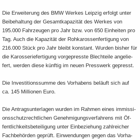
Die Er­wei­te­rung des BMW Wer­kes Leip­zig er­folgt unter
Bei­be­hal­tung der Ge­samt­ka­pa­zi­tät des Wer­kes von
195.000 Fahr­zeu­gen pro Jahr bzw. von 650 Ein­hei­ten pro
Tag. Auch die Ka­pa­zi­tät der Roh­ka­ros­sen­fer­ti­gung von
216.000 Stück pro Jahr bleibt kon­stant. Wur­den bis­her für
die Ka­ros­se­rie­f­er­ti­gung vor­ge­press­te Blech­tei­le an­ge­lie­
fert, wer­den diese künf­tig im neuen Press­werk ge­presst.
Die In­ves­ti­ti­ons­sum­me des Vor­ha­bens be­läuft sich auf
ca. 145 Mil­lio­nen Euro.
Die An­trags­un­ter­la­gen wur­den im Rah­men eines im­mis­si­
ons­schutz­recht­li­chen Ge­neh­mi­gungs­ver­fah­rens mit Öf­
fent­lich­keits­be­tei­li­gung unter Ein­be­zie­hung zahl­rei­cher
Fach­be­hör­den ge­prüft. Ein­wen­dun­gen gegen das Vor­ha­