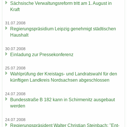
Säch­si­sche Ver­wal­tungs­re­form tritt am 1. Au­gust in
Kraft
31.07.2008
Re­gie­rungs­prä­si­di­um Leip­zig ge­neh­migt städ­ti­schen
Haus­halt
30.07.2008
Ein­la­dung zur Pres­se­kon­fe­renz
25.07.2008
Wahl­prü­fung der Kreistags-​ und Land­rats­wahl für den
künf­ti­gen Land­kreis Nord­sach­sen ab­ge­schlos­sen
24.07.2008
Bun­des­stra­ße B 182 kann in Schir­menitz aus­ge­baut
wer­den
24.07.2008
Re­gie­rungs­prä­si­dent Wal­ter Chris­ti­an Stein­bach: "Ent­