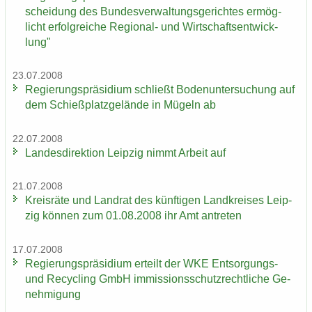
schei­dung des Bun­des­ver­wal­tungs­ge­rich­tes er­mög­
licht er­folg­rei­che Regional-​ und Wirt­schafts­ent­wick­
lung"
23.07.2008
Re­gie­rungs­prä­si­di­um schließt Bo­den­un­ter­su­chung auf
dem Schieß­platz­ge­län­de in Mü­geln ab
22.07.2008
Lan­des­di­rek­ti­on Leip­zig nimmt Ar­beit auf
21.07.2008
Kreis­rä­te und Land­rat des künf­ti­gen Land­krei­ses Leip­
zig kön­nen zum 01.08.2008 ihr Amt an­tre­ten
17.07.2008
Re­gie­rungs­prä­si­di­um er­teilt der WKE Entsorgungs-​
und Re­cy­cling GmbH im­mis­si­ons­schutz­recht­li­che Ge­
neh­mi­gung