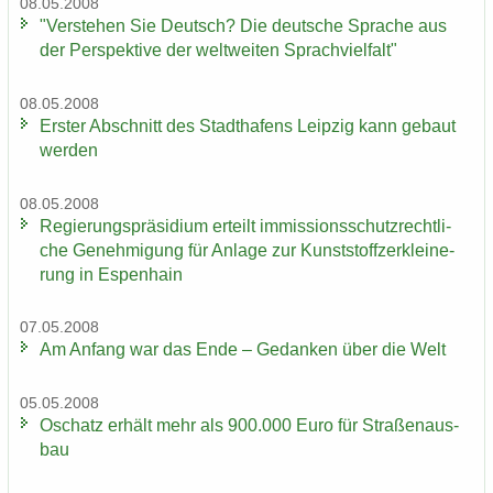
08.05.2008
"Ver­ste­hen Sie Deutsch? Die deut­sche Spra­che aus
der Per­spek­ti­ve der welt­wei­ten Sprach­viel­falt"
08.05.2008
Ers­ter Ab­schnitt des Stadt­ha­fens Leip­zig kann ge­baut
wer­den
08.05.2008
Re­gie­rungs­prä­si­di­um er­teilt im­mis­si­ons­schutz­recht­li­
che Ge­neh­mi­gung für An­la­ge zur Kunst­stoff­zer­klei­ne­
rung in Es­pen­hain
07.05.2008
Am An­fang war das Ende – Ge­dan­ken über die Welt
05.05.2008
Oschatz er­hält mehr als 900.000 Euro für Stra­ßen­aus­
bau