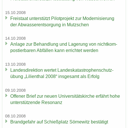
15.10.2008
Frei­staat un­ter­stützt Pi­lot­pro­jekt zur Mo­der­ni­sie­rung
der Ab­was­ser­ent­sor­gung in Mutz­schen
14.10.2008
An­la­ge zur Be­hand­lung und La­ge­rung von nicht­kom­
pos­tier­ba­ren Ab­fäl­len kann er­rich­tet wer­den
13.10.2008
Lan­des­di­rek­ti­on wer­tet Lan­des­ka­ta­stro­phen­schutz­
übung „Li­li­en­thal 2008“ ins­ge­samt als Er­folg
09.10.2008
Of­fe­ner Brief zur neuen Uni­ver­si­täts­kir­che er­fährt hohe
un­ter­stüt­zen­de Re­so­nanz
08.10.2008
Brand­ge­fahr auf Schieß­platz Sör­ne­witz be­stä­tigt