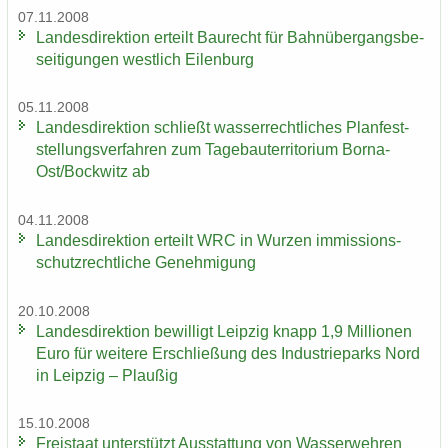
07.11.2008
Lan­des­di­rek­ti­on er­teilt Bau­recht für Bahn­über­gangs­be­
sei­ti­gun­gen west­lich Ei­len­burg
05.11.2008
Lan­des­di­rek­ti­on schließt was­ser­recht­li­ches Plan­fest­
stel­lungs­ver­fah­ren zum Ta­ge­bau­ter­ri­to­ri­um Borna-​
Ost/Bock­witz ab
04.11.2008
Lan­des­di­rek­ti­on er­teilt WRC in Wur­zen im­mis­si­ons­
schutz­recht­li­che Ge­neh­mi­gung
20.10.2008
Lan­des­di­rek­ti­on be­wil­ligt Leip­zig knapp 1,9 Mil­lio­nen
Euro für wei­te­re Er­schlie­ßung des In­dus­trie­parks Nord
in Leip­zig – Plau­ßig
15.10.2008
Frei­staat un­ter­stützt Aus­stat­tung von Was­ser­weh­ren