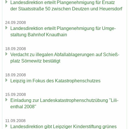
Lan­des­di­rek­ti­on er­teilt Plan­ge­neh­mi­gung für Er­satz
der Staats­stra­ße 50 zwi­schen Deut­zen und Heu­ers­dorf
24.09.2008
Lan­des­di­rek­ti­on er­teilt Plan­ge­neh­mi­gung für Um­ge­
stal­tung Bahn­hof Knaut­hain
18.09.2008
Ver­dacht zu il­le­ga­len Ab­fall­ab­la­ge­run­gen auf Schieß­
platz Sör­ne­witz be­stä­tigt
18.09.2008
Leip­zig im Fokus des Ka­ta­stro­phen­schut­zes
15.09.2008
Ein­la­dung zur Lan­des­ka­ta­stro­phen­schutz­übung "Li­li­
en­thal 2008"
11.09.2008
Lan­des­di­rek­ti­on gibt Leip­zi­ger Kin­der­stif­tung grü­nes