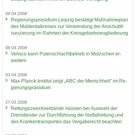
09.04.2008
Re­gie­rungs­prä­si­di­um Leip­zig be­stä­tigt Maß­nah­me­plan
des Mul­den­tal­krei­ses zur Ver­wen­dung der An­schub­fi­
nan­zie­rung im Rah­men der Kreis­ge­biets­neu­glie­de­rung
08.04.2008
Ve­lis­co kann Pu­ten­schlacht­be­trieb in Mutz­schen er­
wei­tern
03.04.2008
Max-​Planck-Institut zeigt „ABC der Mensch­heit“ im Re­
gie­rungs­prä­si­di­um
27.03.2008
Ret­tungs­zweck­ver­bän­de müs­sen bei Aus­wahl der
Dienst­leis­ter zur Durch­füh­rung der Not­fall­ret­tung und
des Kran­ken­trans­por­tes das Ver­ga­be­recht be­ach­ten