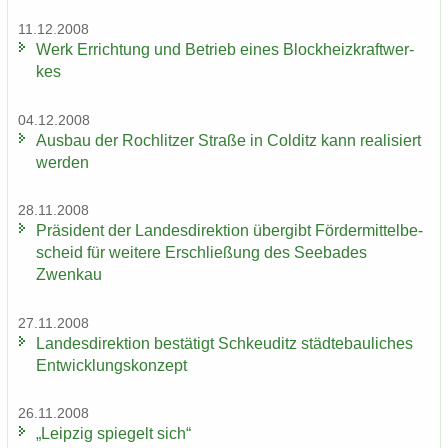
11.12.2008
Werk Er­rich­tung und Be­trieb eines Block­heiz­kraft­wer­
kes
04.12.2008
Aus­bau der Roch­lit­zer Stra­ße in Col­ditz kann rea­li­siert
wer­den
28.11.2008
Prä­si­dent der Lan­des­di­rek­ti­on über­gibt För­der­mit­tel­be­
scheid für wei­te­re Er­schlie­ßung des See­ba­des
Zwenkau
27.11.2008
Lan­des­di­rek­ti­on be­stä­tigt Schkeu­ditz städ­te­bau­li­ches
Ent­wick­lungs­kon­zept
26.11.2008
„Leip­zig spie­gelt sich“