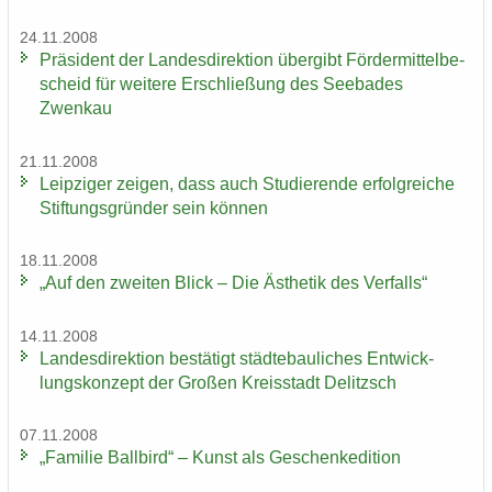
24.11.2008
Prä­si­dent der Lan­des­di­rek­ti­on über­gibt För­der­mit­tel­be­
scheid für wei­te­re Er­schlie­ßung des See­ba­des
Zwenkau
21.11.2008
Leip­zi­ger zei­gen, dass auch Stu­die­ren­de er­folg­rei­che
Stif­tungs­grün­der sein kön­nen
18.11.2008
„Auf den zwei­ten Blick – Die Äs­the­tik des Ver­falls“
14.11.2008
Lan­des­di­rek­ti­on be­stä­tigt städ­te­bau­li­ches Ent­wick­
lungs­kon­zept der Gro­ßen Kreis­stadt De­litzsch
07.11.2008
„Fa­mi­lie Ball­bird“ – Kunst als Ge­schen­ke­di­ti­on