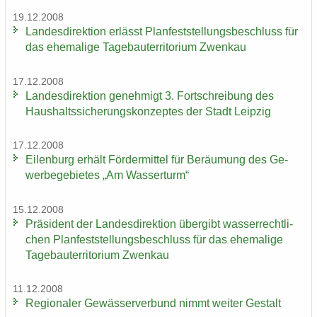
19.12.2008
Lan­des­di­rek­ti­on er­lässt Plan­fest­stel­lungs­be­schluss für
das ehe­ma­li­ge Ta­ge­bau­ter­ri­to­ri­um Zwenkau
17.12.2008
Lan­des­di­rek­ti­on ge­neh­migt 3. Fort­schrei­bung des
Haus­halts­si­che­rungs­kon­zep­tes der Stadt Leip­zig
17.12.2008
Ei­len­burg er­hält För­der­mit­tel für Be­räu­mung des Ge­
wer­be­ge­bie­tes „Am Was­ser­turm“
15.12.2008
Prä­si­dent der Lan­des­di­rek­ti­on über­gibt was­ser­recht­li­
chen Plan­fest­stel­lungs­be­schluss für das ehe­ma­li­ge
Ta­ge­bau­ter­ri­to­ri­um Zwenkau
11.12.2008
Re­gio­na­ler Ge­wäs­ser­ver­bund nimmt wei­ter Ge­stalt