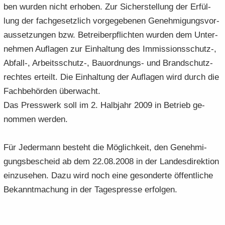
ben wur­den nicht er­ho­ben. Zur Si­cher­stel­lung der Er­fül­
lung der fach­ge­setz­lich vor­ge­ge­be­nen Ge­neh­mi­gungs­vor­
aus­set­zun­gen bzw. Be­trei­ber­pflich­ten wur­den dem Un­ter­
neh­men Auf­la­gen zur Ein­hal­tung des Immissionsschutz-​,
Abfall-​, Arbeitsschutz-​, Bauordnungs-​ und Brand­schutz­
rech­tes er­teilt. Die Ein­hal­tung der Auf­la­gen wird durch die
Fach­be­hör­den über­wacht.
Das Press­werk soll im 2. Halb­jahr 2009 in Be­trieb ge­
nom­men wer­den.
Für Je­der­mann be­steht die Mög­lich­keit, den Ge­neh­mi­
gungs­be­scheid ab dem 22.08.2008 in der Lan­des­di­rek­ti­on
ein­zu­se­hen. Dazu wird noch eine ge­son­der­te öf­fent­li­che
Be­kannt­ma­chung in der Ta­ges­pres­se er­fol­gen.