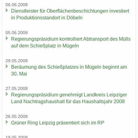
06.06.2008
Dienst­leis­ter für Ober­flä­chen­be­schich­tun­gen in­ves­tiert
in Pro­duk­ti­ons­stand­ort in Dö­beln
05.06.2008
Re­gie­rungs­prä­si­di­um kon­trol­liert Ab­trans­port des Mülls
auf dem Schieß­platz in Mü­geln
29.05.2008
Be­räu­mung des Schieß­plat­zes in Mü­geln be­ginnt am
30. Mai
27.05.2008
Re­gie­rungs­prä­si­di­um ge­neh­migt Land­kreis Leip­zi­ger
Land Nach­trags­haus­halt für das Haus­halts­jahr 2008
26.05.2008
Grü­ner Ring Leip­zig prä­sen­tiert sich im RP
19.05.2008