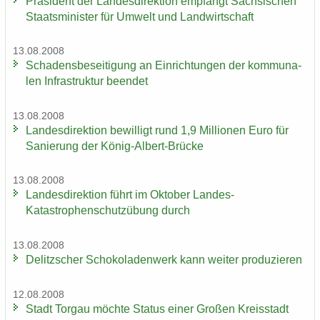
Prä­si­dent der Lan­des­di­rek­ti­on emp­fängt Säch­si­schen
Staats­mi­nis­ter für Um­welt und Land­wirt­schaft
13.08.2008
Scha­dens­be­sei­ti­gung an Ein­rich­tun­gen der kom­mu­na­
len In­fra­struk­tur be­en­det
13.08.2008
Lan­des­di­rek­ti­on be­wil­ligt rund 1,9 Mil­lio­nen Euro für
Sa­nie­rung der König-​Albert-Brücke
13.08.2008
Lan­des­di­rek­ti­on führt im Ok­to­ber Landes-​
Katastrophenschutzübung durch
13.08.2008
De­litz­scher Scho­ko­la­den­werk kann wei­ter pro­du­zie­ren
12.08.2008
Stadt Tor­gau möch­te Sta­tus einer Gro­ßen Kreis­stadt