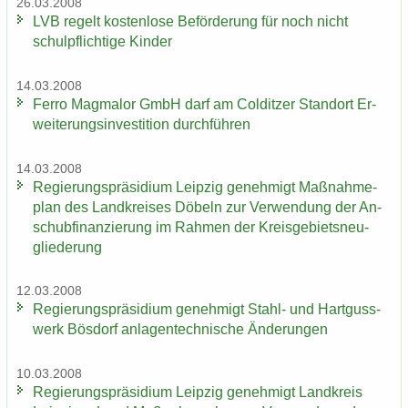
26.03.2008
LVB re­gelt kos­ten­lo­se Be­för­de­rung für noch nicht
schul­pflich­ti­ge Kin­der
14.03.2008
Ferro Mag­ma­lor GmbH darf am Col­dit­zer Stand­ort Er­
wei­te­rungs­in­ves­ti­ti­on durch­füh­ren
14.03.2008
Re­gie­rungs­prä­si­di­um Leip­zig ge­neh­migt Maß­nah­me­
plan des Land­krei­ses Dö­beln zur Ver­wen­dung der An­
schub­fi­nan­zie­rung im Rah­men der Kreis­ge­biets­neu­
glie­de­rung
12.03.2008
Re­gie­rungs­prä­si­di­um ge­neh­migt Stahl-​ und Hart­guss­
werk Bös­dorf an­la­gen­tech­ni­sche Än­de­run­gen
10.03.2008
Re­gie­rungs­prä­si­di­um Leip­zig ge­neh­migt Land­kreis