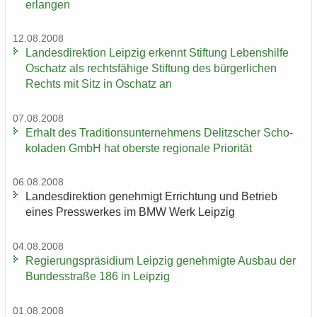
er­lan­gen
12.08.2008
Lan­des­di­rek­ti­on Leip­zig er­kennt Stif­tung Le­bens­hil­fe
Oschatz als rechts­fä­hi­ge Stif­tung des bür­ger­li­chen
Rechts mit Sitz in Oschatz an
07.08.2008
Er­halt des Tra­di­ti­ons­un­ter­neh­mens De­litz­scher Scho­
ko­la­den GmbH hat obers­te re­gio­na­le Prio­ri­tät
06.08.2008
Lan­des­di­rek­ti­on ge­neh­migt Er­rich­tung und Be­trieb
eines Press­wer­kes im BMW Werk Leip­zig
04.08.2008
Re­gie­rungs­prä­si­di­um Leip­zig ge­neh­mig­te Aus­bau der
Bun­des­stra­ße 186 in Leip­zig
01.08.2008