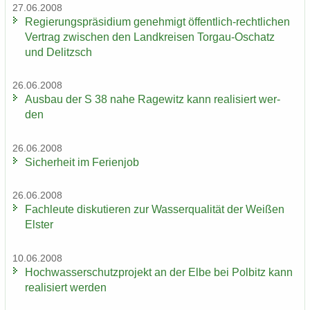
27.06.2008
Re­gie­rungs­prä­si­di­um ge­neh­migt öffentlich-​rechtlichen
Ver­trag zwi­schen den Land­krei­sen Torgau-​Oschatz
und De­litzsch
26.06.2008
Aus­bau der S 38 nahe Ra­ge­witz kann rea­li­siert wer­
den
26.06.2008
Si­cher­heit im Fe­ri­en­job
26.06.2008
Fach­leu­te dis­ku­tie­ren zur Was­ser­qua­li­tät der Wei­ßen
Els­ter
10.06.2008
Hoch­was­ser­schutz­pro­jekt an der Elbe bei Pol­bitz kann
rea­li­siert wer­den