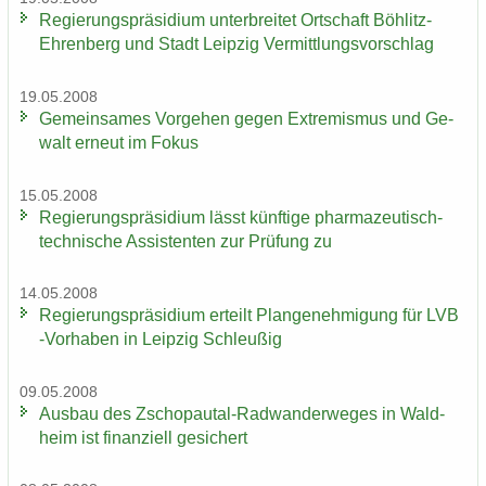
Re­gie­rungs­prä­si­di­um un­ter­brei­tet Ort­schaft Böhlitz-​
Ehrenberg und Stadt Leip­zig Ver­mitt­lungs­vor­schlag
19.05.2008
Ge­mein­sa­mes Vor­ge­hen gegen Ex­tre­mis­mus und Ge­
walt er­neut im Fokus
15.05.2008
Re­gie­rungs­prä­si­di­um lässt künf­ti­ge pharmazeutisch-​
technische As­sis­ten­ten zur Prü­fung zu
14.05.2008
Re­gie­rungs­prä­si­di­um er­teilt Plan­ge­neh­mi­gung für LVB
-​Vorhaben in Leip­zig Schleu­ßig
09.05.2008
Aus­bau des Zschopautal-​Radwanderweges in Wald­
heim ist fi­nan­zi­ell ge­si­chert