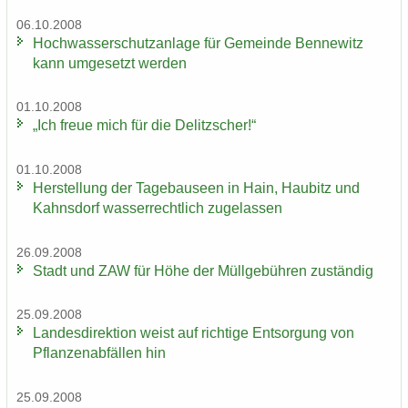
06.10.2008
Hoch­was­ser­schutz­an­la­ge für Ge­mein­de Ben­ne­witz
kann um­ge­setzt wer­den
01.10.2008
„Ich freue mich für die De­litz­scher!“
01.10.2008
Her­stel­lung der Ta­ge­bau­se­en in Hain, Hau­bitz und
Kahns­dorf was­ser­recht­lich zu­ge­las­sen
26.09.2008
Stadt und ZAW für Höhe der Müll­ge­büh­ren zu­stän­dig
25.09.2008
Lan­des­di­rek­ti­on weist auf rich­ti­ge Ent­sor­gung von
Pflan­zen­ab­fäl­len hin
25.09.2008