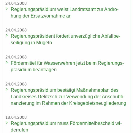
24.04.2008
Re­gie­rungs­prä­si­di­um weist Land­rats­amt zur An­dro­
hung der Er­satz­vor­nah­me an
24.04.2008
Re­gie­rungs­prä­si­dent for­dert un­ver­züg­li­che Ab­fall­be­
sei­ti­gung in Mü­geln
24.04.2008
För­der­mit­tel für Was­ser­weh­ren jetzt beim Re­gie­rungs­
prä­si­di­um be­an­tra­gen
24.04.2008
Re­gie­rungs­prä­si­di­um be­stä­tigt Maß­nah­me­plan des
Land­krei­ses De­litzsch zur Ver­wen­dung der An­schub­fi­
nan­zie­rung im Rah­men der Kreis­ge­biets­neu­glie­de­rung
18.04.2008
Re­gie­rungs­prä­si­di­um muss För­der­mit­tel­be­scheid wi­
der­ru­fen