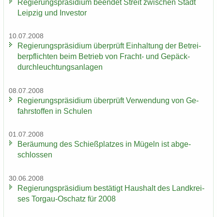
Re­gie­rungs­prä­si­di­um be­en­det Streit zwi­schen Stadt
Leip­zig und In­ves­tor
10.07.2008
Re­gie­rungs­prä­si­di­um über­prüft Ein­hal­tung der Be­trei­
ber­pflich­ten beim Be­trieb von Fracht-​ und Ge­päck­
durch­leuch­tungs­an­la­gen
08.07.2008
Re­gie­rungs­prä­si­di­um über­prüft Ver­wen­dung von Ge­
fahr­stof­fen in Schu­len
01.07.2008
Be­räu­mung des Schieß­plat­zes in Mü­geln ist ab­ge­
schlos­sen
30.06.2008
Re­gie­rungs­prä­si­di­um be­stä­tigt Haus­halt des Land­krei­
ses Torgau-​Oschatz für 2008