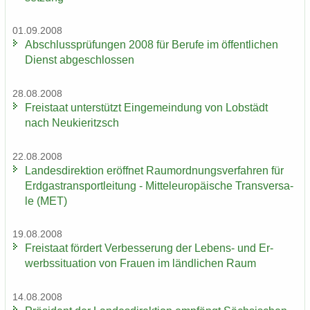
01.09.2008
Ab­schluss­prü­fun­gen 2008 für Be­ru­fe im öf­fent­li­chen
Dienst ab­ge­schlos­sen
28.08.2008
Frei­staat un­ter­stützt Ein­ge­mein­dung von Lob­städt
nach Neu­kie­ritzsch
22.08.2008
Lan­des­di­rek­ti­on er­öff­net Raum­ord­nungs­ver­fah­ren für
Erd­gas­trans­port­lei­tung - Mit­tel­eu­ro­päi­sche Trans­ver­sa­
le (MET)
19.08.2008
Frei­staat för­dert Ver­bes­se­rung der Lebens-​ und Er­
werbs­si­tua­ti­on von Frau­en im länd­li­chen Raum
14.08.2008