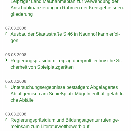
Leip­zi­ger Land Maß­nah­me­plan zur Ver­wen­dung der
An­schub­fi­nan­zie­rung im Rah­men der Kreis­ge­biets­neu­
glie­de­rung
07.03.2008
Aus­bau der Staats­stra­ße S 46 in Naun­hof kann er­fol­
gen
06.03.2008
Re­gie­rungs­prä­si­di­um Leip­zig über­prüft tech­ni­sche Si­
cher­heit von Spiel­platz­ge­rä­ten
05.03.2008
Un­ter­su­chungs­er­geb­nis­se be­stä­ti­gen: Ab­ge­la­ger­tes
Ab­fall­ge­misch am Schieß­platz Mü­geln ent­hält ge­fähr­li­
che Ab­fäl­le
03.03.2008
Re­gie­rungs­prä­si­di­um und Bil­dungs­agen­tur rufen ge­
mein­sam zum Li­te­ra­tur­wett­be­werb auf