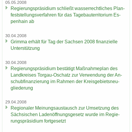
05.05.2008
Re­gie­rungs­prä­si­di­um schließt was­ser­recht­li­ches Plan­
fest­stel­lungs­ver­fah­ren für das Ta­ge­bau­ter­ri­to­ri­um Es­
pen­hain ab
30.04.2008
Grim­ma er­hält für Tag der Sach­sen 2008 fi­nan­zi­el­le
Un­ter­stüt­zung
30.04.2008
Re­gie­rungs­prä­si­di­um be­stä­tigt Maß­nah­me­plan des
Land­krei­ses Torgau-​Oschatz zur Ver­wen­dung der An­
schub­fi­nan­zie­rung im Rah­men der Kreis­ge­biets­neu­
glie­de­rung
29.04.2008
Re­gio­na­ler Mei­nungs­aus­tausch zur Um­set­zung des
Säch­si­schen La­den­öff­nungs­ge­setz wurde im Re­gie­
rungs­prä­si­di­um fort­ge­setzt