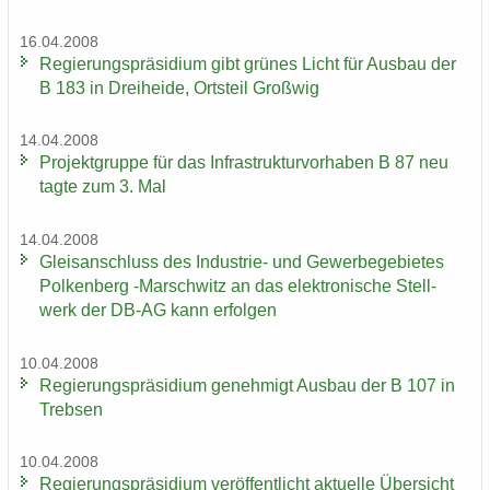
16.04.2008
Re­gie­rungs­prä­si­di­um gibt grü­nes Licht für Aus­bau der
B 183 in Drei­hei­de, Orts­teil Groß­wig
14.04.2008
Pro­jekt­grup­pe für das In­fra­struk­tur­vor­ha­ben B 87 neu
tagte zum 3. Mal
14.04.2008
Gleis­an­schluss des Industrie-​ und Ge­wer­be­ge­bie­tes
Pol­ken­berg -​Marschwitz an das elek­tro­ni­sche Stell­
werk der DB-AG kann er­fol­gen
10.04.2008
Re­gie­rungs­prä­si­di­um ge­neh­migt Aus­bau der B 107 in
Treb­sen
10.04.2008
Re­gie­rungs­prä­si­di­um ver­öf­fent­licht ak­tu­el­le Über­sicht