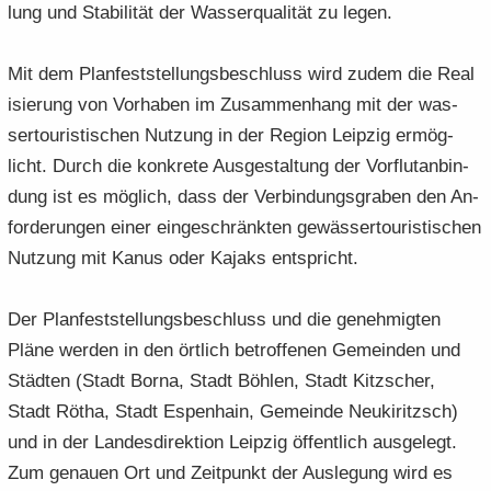
lung und Sta­bi­li­tät der Was­ser­qua­li­tät zu legen.
Mit dem Plan­fest­stel­lungs­be­schluss wird zudem die Rea­l
i­sie­rung von Vor­ha­ben im Zu­sam­men­hang mit der was­
ser­tou­ris­ti­schen Nut­zung in der Re­gi­on Leip­zig er­mög­
licht. Durch die kon­kre­te Aus­ge­stal­tung der Vor­flut­an­bin­
dung ist es mög­lich, dass der Ver­bin­dungs­gra­ben den An­
for­de­run­gen einer ein­ge­schränk­ten ge­wäs­ser­tou­ris­ti­schen
Nut­zung mit Kanus oder Ka­jaks ent­spricht.
Der Plan­fest­stel­lungs­be­schluss und die ge­neh­mig­ten
Pläne wer­den in den ört­lich be­trof­fe­nen Ge­mein­den und
Städ­ten (Stadt Borna, Stadt Böh­len, Stadt Kitz­scher,
Stadt Rötha, Stadt Es­pen­hain, Ge­mein­de Neu­ki­ritzsch)
und in der Lan­des­di­rek­ti­on Leip­zig öf­fent­lich aus­ge­legt.
Zum ge­nau­en Ort und Zeit­punkt der Aus­le­gung wird es