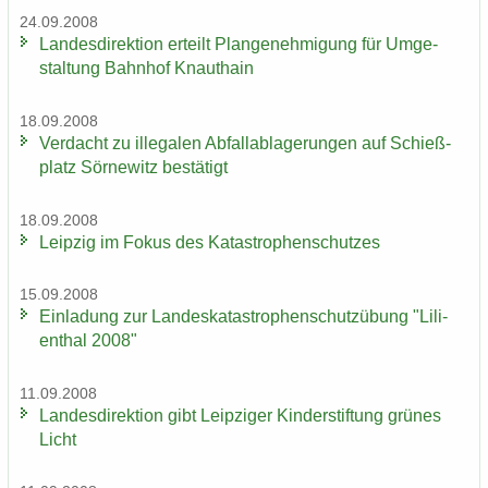
24.09.2008
Lan­des­di­rek­ti­on er­teilt Plan­ge­neh­mi­gung für Um­ge­
stal­tung Bahn­hof Knaut­hain
18.09.2008
Ver­dacht zu il­le­ga­len Ab­fall­ab­la­ge­run­gen auf Schieß­
platz Sör­ne­witz be­stä­tigt
18.09.2008
Leip­zig im Fokus des Ka­ta­stro­phen­schut­zes
15.09.2008
Ein­la­dung zur Lan­des­ka­ta­stro­phen­schutz­übung "Li­li­
en­thal 2008"
11.09.2008
Lan­des­di­rek­ti­on gibt Leip­zi­ger Kin­der­stif­tung grü­nes
Licht