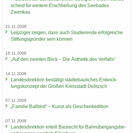
scheid für wei­te­re Er­schlie­ßung des See­ba­des
Zwenkau
21.11.2008
Leip­zi­ger zei­gen, dass auch Stu­die­ren­de er­folg­rei­che
Stif­tungs­grün­der sein kön­nen
18.11.2008
„Auf den zwei­ten Blick – Die Äs­the­tik des Ver­falls“
14.11.2008
Lan­des­di­rek­ti­on be­stä­tigt städ­te­bau­li­ches Ent­wick­
lungs­kon­zept der Gro­ßen Kreis­stadt De­litzsch
07.11.2008
„Fa­mi­lie Ball­bird“ – Kunst als Ge­schen­ke­di­ti­on
07.11.2008
Lan­des­di­rek­ti­on er­teilt Bau­recht für Bahn­über­gangs­be­