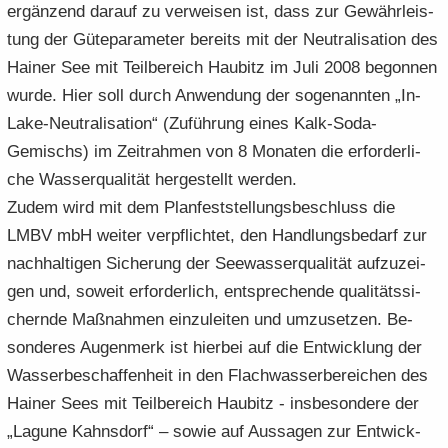
er­gän­zend dar­auf zu ver­wei­sen ist, dass zur Ge­währ­leis­
tung der Gü­te­pa­ra­me­ter be­reits mit der Neu­tra­li­sa­ti­on des
Hai­ner See mit Teil­be­reich Hau­bitz im Juli 2008 be­gon­nen
wurde. Hier soll durch An­wen­dung der so­ge­nann­ten „In-​
Lake-Neutralisation“ (Zu­füh­rung eines Kalk-​Soda-
Gemischs) im Zeit­rah­men von 8 Mo­na­ten die er­for­der­li­
che Was­ser­qua­li­tät her­ge­stellt wer­den.
Zudem wird mit dem Plan­fest­stel­lungs­be­schluss die
LMBV mbH wei­ter ver­pflich­tet, den Hand­lungs­be­darf zur
nach­hal­ti­gen Si­che­rung der See­was­ser­qua­li­tät auf­zu­zei­
gen und, so­weit er­for­der­lich, ent­spre­chen­de qua­li­täts­si­
chern­de Maß­nah­men ein­zu­lei­ten und um­zu­set­zen. Be­
son­de­res Au­gen­merk ist hier­bei auf die Ent­wick­lung der
Was­ser­be­schaf­fen­heit in den Flach­was­ser­be­rei­chen des
Hai­ner Sees mit Teil­be­reich Hau­bitz - ins­be­son­de­re der
„La­gu­ne Kahns­dorf“ – sowie auf Aus­sa­gen zur Ent­wick­