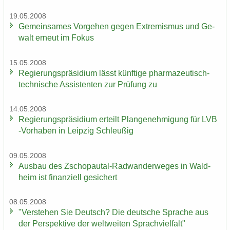
19.05.2008
Ge­mein­sa­mes Vor­ge­hen gegen Ex­tre­mis­mus und Ge­
walt er­neut im Fokus
15.05.2008
Re­gie­rungs­prä­si­di­um lässt künf­ti­ge pharmazeutisch-​
technische As­sis­ten­ten zur Prü­fung zu
14.05.2008
Re­gie­rungs­prä­si­di­um er­teilt Plan­ge­neh­mi­gung für LVB
-​Vorhaben in Leip­zig Schleu­ßig
09.05.2008
Aus­bau des Zschopautal-​Radwanderweges in Wald­
heim ist fi­nan­zi­ell ge­si­chert
08.05.2008
"Ver­ste­hen Sie Deutsch? Die deut­sche Spra­che aus
der Per­spek­ti­ve der welt­wei­ten Sprach­viel­falt"