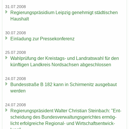
31.07.2008
Re­gie­rungs­prä­si­di­um Leip­zig ge­neh­migt städ­ti­schen
Haus­halt
30.07.2008
Ein­la­dung zur Pres­se­kon­fe­renz
25.07.2008
Wahl­prü­fung der Kreistags-​ und Land­rats­wahl für den
künf­ti­gen Land­kreis Nord­sach­sen ab­ge­schlos­sen
24.07.2008
Bun­des­stra­ße B 182 kann in Schir­menitz aus­ge­baut
wer­den
24.07.2008
Re­gie­rungs­prä­si­dent Wal­ter Chris­ti­an Stein­bach: "Ent­
schei­dung des Bun­des­ver­wal­tungs­ge­rich­tes er­mög­
licht er­folg­rei­che Regional-​ und Wirt­schafts­ent­wick­