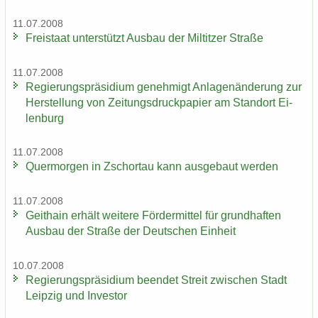
11.07.2008
Frei­staat un­ter­stützt Aus­bau der Mil­tit­zer Stra­ße
11.07.2008
Re­gie­rungs­prä­si­di­um ge­neh­migt An­la­gen­än­de­rung zur
Her­stel­lung von Zei­tungs­druck­pa­pier am Stand­ort Ei­
len­burg
11.07.2008
Quer­mor­gen in Zschor­tau kann aus­ge­baut wer­den
11.07.2008
Geit­hain er­hält wei­te­re För­der­mit­tel für grund­haf­ten
Aus­bau der Stra­ße der Deut­schen Ein­heit
10.07.2008
Re­gie­rungs­prä­si­di­um be­en­det Streit zwi­schen Stadt
Leip­zig und In­ves­tor