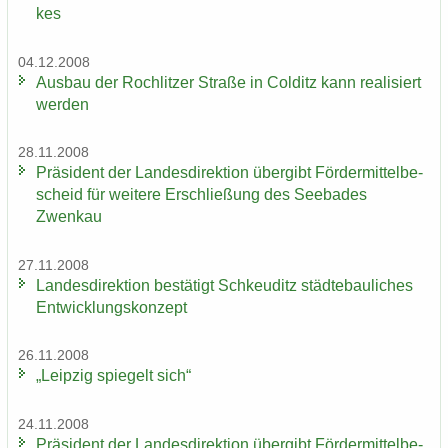
kes
04.12.2008
Aus­bau der Roch­lit­zer Stra­ße in Col­ditz kann rea­li­siert
wer­den
28.11.2008
Prä­si­dent der Lan­des­di­rek­ti­on über­gibt För­der­mit­tel­be­
scheid für wei­te­re Er­schlie­ßung des See­ba­des
Zwenkau
27.11.2008
Lan­des­di­rek­ti­on be­stä­tigt Schkeu­ditz städ­te­bau­li­ches
Ent­wick­lungs­kon­zept
26.11.2008
„Leip­zig spie­gelt sich“
24.11.2008
Prä­si­dent der Lan­des­di­rek­ti­on über­gibt För­der­mit­tel­be­