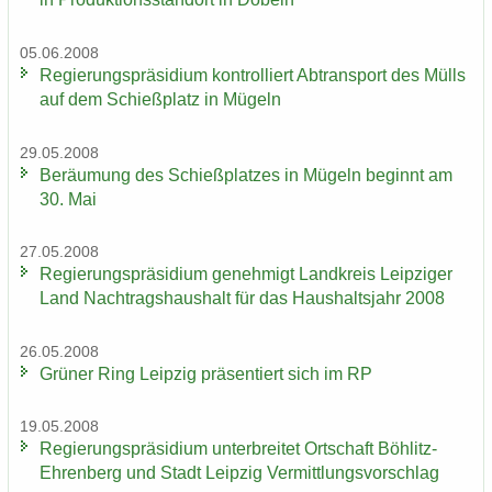
05.06.2008
Re­gie­rungs­prä­si­di­um kon­trol­liert Ab­trans­port des Mülls
auf dem Schieß­platz in Mü­geln
29.05.2008
Be­räu­mung des Schieß­plat­zes in Mü­geln be­ginnt am
30. Mai
27.05.2008
Re­gie­rungs­prä­si­di­um ge­neh­migt Land­kreis Leip­zi­ger
Land Nach­trags­haus­halt für das Haus­halts­jahr 2008
26.05.2008
Grü­ner Ring Leip­zig prä­sen­tiert sich im RP
19.05.2008
Re­gie­rungs­prä­si­di­um un­ter­brei­tet Ort­schaft Böhlitz-​
Ehrenberg und Stadt Leip­zig Ver­mitt­lungs­vor­schlag