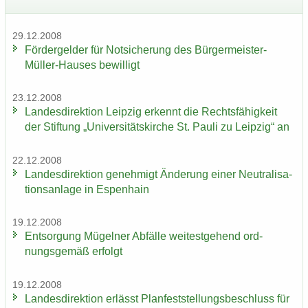
29.12.2008
För­der­gel­der für Not­si­che­rung des Bürgermeister-​
Müller-Hauses be­wil­ligt
23.12.2008
Lan­des­di­rek­ti­on Leip­zig er­kennt die Rechts­fä­hig­keit
der Stif­tung „Uni­ver­si­täts­kir­che St. Pauli zu Leip­zig“ an
22.12.2008
Lan­des­di­rek­ti­on ge­neh­migt Än­de­rung einer Neu­tra­li­sa­
ti­ons­an­la­ge in Es­pen­hain
19.12.2008
Ent­sor­gung Mü­gel­ner Ab­fäl­le wei­test­ge­hend ord­
nungs­ge­mäß er­folgt
19.12.2008
Lan­des­di­rek­ti­on er­lässt Plan­fest­stel­lungs­be­schluss für