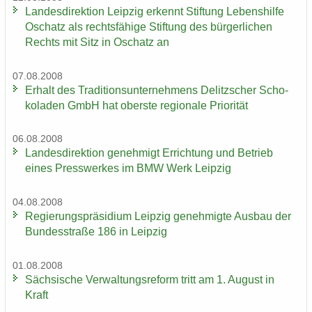
Lan­des­di­rek­ti­on Leip­zig er­kennt Stif­tung Le­bens­hil­fe
Oschatz als rechts­fä­hi­ge Stif­tung des bür­ger­li­chen
Rechts mit Sitz in Oschatz an
07.08.2008
Er­halt des Tra­di­ti­ons­un­ter­neh­mens De­litz­scher Scho­
ko­la­den GmbH hat obers­te re­gio­na­le Prio­ri­tät
06.08.2008
Lan­des­di­rek­ti­on ge­neh­migt Er­rich­tung und Be­trieb
eines Press­wer­kes im BMW Werk Leip­zig
04.08.2008
Re­gie­rungs­prä­si­di­um Leip­zig ge­neh­mig­te Aus­bau der
Bun­des­stra­ße 186 in Leip­zig
01.08.2008
Säch­si­sche Ver­wal­tungs­re­form tritt am 1. Au­gust in
Kraft