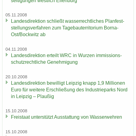
sei­ti­gun­gen west­lich Ei­len­burg
05.11.2008
Lan­des­di­rek­ti­on schließt was­ser­recht­li­ches Plan­fest­
stel­lungs­ver­fah­ren zum Ta­ge­bau­ter­ri­to­ri­um Borna-​
Ost/Bock­witz ab
04.11.2008
Lan­des­di­rek­ti­on er­teilt WRC in Wur­zen im­mis­si­ons­
schutz­recht­li­che Ge­neh­mi­gung
20.10.2008
Lan­des­di­rek­ti­on be­wil­ligt Leip­zig knapp 1,9 Mil­lio­nen
Euro für wei­te­re Er­schlie­ßung des In­dus­trie­parks Nord
in Leip­zig – Plau­ßig
15.10.2008
Frei­staat un­ter­stützt Aus­stat­tung von Was­ser­weh­ren
15.10.2008