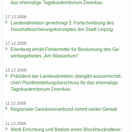
das ehe­ma­li­ge Ta­ge­bau­ter­ri­to­ri­um Zwenkau
17.12.2008
Lan­des­di­rek­ti­on ge­neh­migt 3. Fort­schrei­bung des
Haus­halts­si­che­rungs­kon­zep­tes der Stadt Leip­zig
17.12.2008
Ei­len­burg er­hält För­der­mit­tel für Be­räu­mung des Ge­
wer­be­ge­bie­tes „Am Was­ser­turm“
15.12.2008
Prä­si­dent der Lan­des­di­rek­ti­on über­gibt was­ser­recht­li­
chen Plan­fest­stel­lungs­be­schluss für das ehe­ma­li­ge
Ta­ge­bau­ter­ri­to­ri­um Zwenkau
11.12.2008
Re­gio­na­ler Ge­wäs­ser­ver­bund nimmt wei­ter Ge­stalt
11.12.2008
Werk Er­rich­tung und Be­trieb eines Block­heiz­kraft­wer­