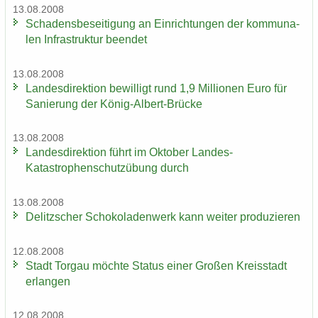
13.08.2008
Scha­dens­be­sei­ti­gung an Ein­rich­tun­gen der kom­mu­na­
len In­fra­struk­tur be­en­det
13.08.2008
Lan­des­di­rek­ti­on be­wil­ligt rund 1,9 Mil­lio­nen Euro für
Sa­nie­rung der König-​Albert-Brücke
13.08.2008
Lan­des­di­rek­ti­on führt im Ok­to­ber Landes-​
Katastrophenschutzübung durch
13.08.2008
De­litz­scher Scho­ko­la­den­werk kann wei­ter pro­du­zie­ren
12.08.2008
Stadt Tor­gau möch­te Sta­tus einer Gro­ßen Kreis­stadt
er­lan­gen
12.08.2008