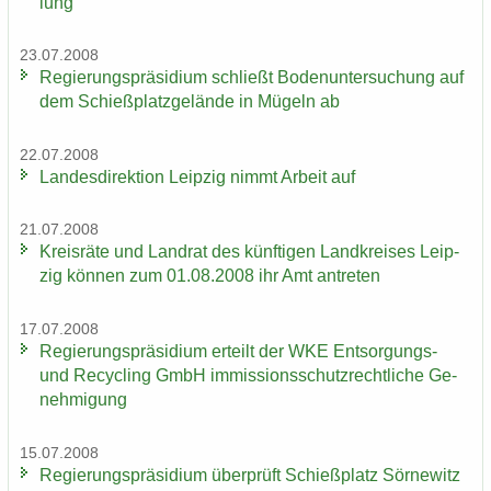
lung"
23.07.2008
Re­gie­rungs­prä­si­di­um schließt Bo­den­un­ter­su­chung auf
dem Schieß­platz­ge­län­de in Mü­geln ab
22.07.2008
Lan­des­di­rek­ti­on Leip­zig nimmt Ar­beit auf
21.07.2008
Kreis­rä­te und Land­rat des künf­ti­gen Land­krei­ses Leip­
zig kön­nen zum 01.08.2008 ihr Amt an­tre­ten
17.07.2008
Re­gie­rungs­prä­si­di­um er­teilt der WKE Entsorgungs-​
und Re­cy­cling GmbH im­mis­si­ons­schutz­recht­li­che Ge­
neh­mi­gung
15.07.2008
Re­gie­rungs­prä­si­di­um über­prüft Schieß­platz Sör­ne­witz