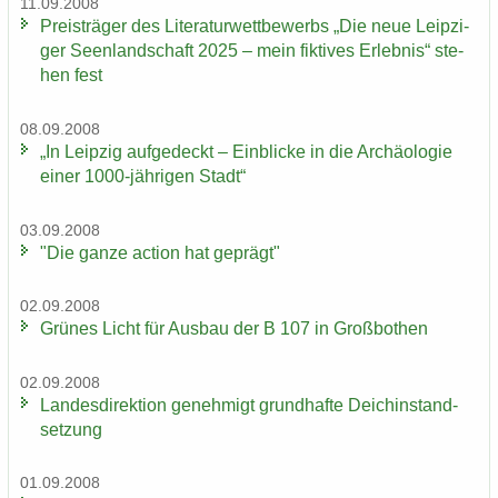
11.09.2008
Preis­trä­ger des Li­te­ra­tur­wett­be­werbs „Die neue Leip­zi­
ger Se­en­land­schaft 2025 – mein fik­ti­ves Er­leb­nis“ ste­
hen fest
08.09.2008
„In Leip­zig auf­ge­deckt – Ein­bli­cke in die Ar­chäo­lo­gie
einer 1000-​jährigen Stadt“
03.09.2008
"Die ganze ac­tion hat ge­prägt"
02.09.2008
Grü­nes Licht für Aus­bau der B 107 in Groß­bo­then
02.09.2008
Lan­des­di­rek­ti­on ge­neh­migt grund­haf­te Deich­in­stand­
set­zung
01.09.2008