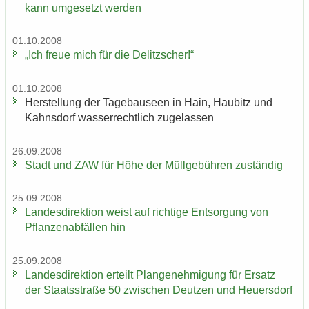
kann um­ge­setzt wer­den
01.10.2008
„Ich freue mich für die De­litz­scher!“
01.10.2008
Her­stel­lung der Ta­ge­bau­se­en in Hain, Hau­bitz und
Kahns­dorf was­ser­recht­lich zu­ge­las­sen
26.09.2008
Stadt und ZAW für Höhe der Müll­ge­büh­ren zu­stän­dig
25.09.2008
Lan­des­di­rek­ti­on weist auf rich­ti­ge Ent­sor­gung von
Pflan­zen­ab­fäl­len hin
25.09.2008
Lan­des­di­rek­ti­on er­teilt Plan­ge­neh­mi­gung für Er­satz
der Staats­stra­ße 50 zwi­schen Deut­zen und Heu­ers­dorf