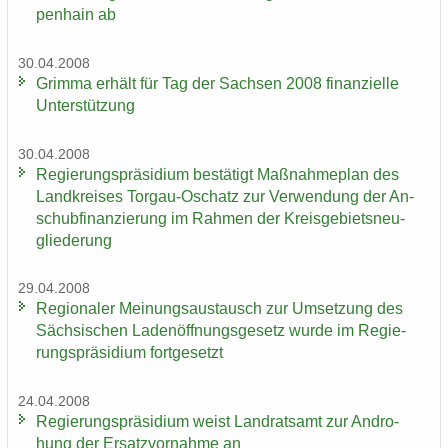
pen­hain ab
30.04.2008
Grim­ma er­hält für Tag der Sach­sen 2008 fi­nan­zi­el­le
Un­ter­stüt­zung
30.04.2008
Re­gie­rungs­prä­si­di­um be­stä­tigt Maß­nah­me­plan des
Land­krei­ses Torgau-​Oschatz zur Ver­wen­dung der An­
schub­fi­nan­zie­rung im Rah­men der Kreis­ge­biets­neu­
glie­de­rung
29.04.2008
Re­gio­na­ler Mei­nungs­aus­tausch zur Um­set­zung des
Säch­si­schen La­den­öff­nungs­ge­setz wurde im Re­gie­
rungs­prä­si­di­um fort­ge­setzt
24.04.2008
Re­gie­rungs­prä­si­di­um weist Land­rats­amt zur An­dro­
hung der Er­satz­vor­nah­me an