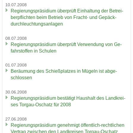
10.07.2008
Re­gie­rungs­prä­si­di­um über­prüft Ein­hal­tung der Be­trei­
ber­pflich­ten beim Be­trieb von Fracht-​ und Ge­päck­
durch­leuch­tungs­an­la­gen
08.07.2008
Re­gie­rungs­prä­si­di­um über­prüft Ver­wen­dung von Ge­
fahr­stof­fen in Schu­len
01.07.2008
Be­räu­mung des Schieß­plat­zes in Mü­geln ist ab­ge­
schlos­sen
30.06.2008
Re­gie­rungs­prä­si­di­um be­stä­tigt Haus­halt des Land­krei­
ses Torgau-​Oschatz für 2008
27.06.2008
Re­gie­rungs­prä­si­di­um ge­neh­migt öffentlich-​rechtlichen
Ver­trag zwi­schen den Land­krei­sen Torgau-​Oschatz