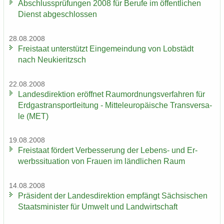
Ab­schluss­prü­fun­gen 2008 für Be­ru­fe im öf­fent­li­chen
Dienst ab­ge­schlos­sen
28.08.2008
Frei­staat un­ter­stützt Ein­ge­mein­dung von Lob­städt
nach Neu­kie­ritzsch
22.08.2008
Lan­des­di­rek­ti­on er­öff­net Raum­ord­nungs­ver­fah­ren für
Erd­gas­trans­port­lei­tung - Mit­tel­eu­ro­päi­sche Trans­ver­sa­
le (MET)
19.08.2008
Frei­staat för­dert Ver­bes­se­rung der Lebens-​ und Er­
werbs­si­tua­ti­on von Frau­en im länd­li­chen Raum
14.08.2008
Prä­si­dent der Lan­des­di­rek­ti­on emp­fängt Säch­si­schen
Staats­mi­nis­ter für Um­welt und Land­wirt­schaft