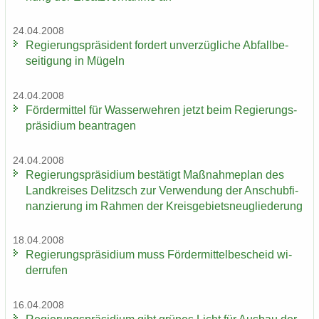
24.04.2008
Re­gie­rungs­prä­si­dent for­dert un­ver­züg­li­che Ab­fall­be­
sei­ti­gung in Mü­geln
24.04.2008
För­der­mit­tel für Was­ser­weh­ren jetzt beim Re­gie­rungs­
prä­si­di­um be­an­tra­gen
24.04.2008
Re­gie­rungs­prä­si­di­um be­stä­tigt Maß­nah­me­plan des
Land­krei­ses De­litzsch zur Ver­wen­dung der An­schub­fi­
nan­zie­rung im Rah­men der Kreis­ge­biets­neu­glie­de­rung
18.04.2008
Re­gie­rungs­prä­si­di­um muss För­der­mit­tel­be­scheid wi­
der­ru­fen
16.04.2008