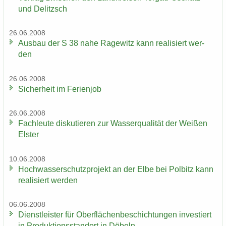
und De­litzsch
26.06.2008
Aus­bau der S 38 nahe Ra­ge­witz kann rea­li­siert wer­
den
26.06.2008
Si­cher­heit im Fe­ri­en­job
26.06.2008
Fach­leu­te dis­ku­tie­ren zur Was­ser­qua­li­tät der Wei­ßen
Els­ter
10.06.2008
Hoch­was­ser­schutz­pro­jekt an der Elbe bei Pol­bitz kann
rea­li­siert wer­den
06.06.2008
Dienst­leis­ter für Ober­flä­chen­be­schich­tun­gen in­ves­tiert
in Pro­duk­ti­ons­stand­ort in Dö­beln