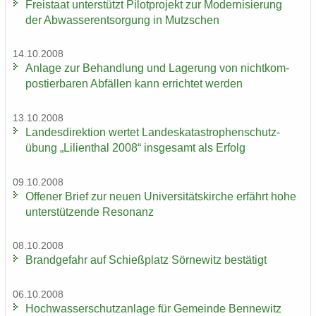
Frei­staat un­ter­stützt Pi­lot­pro­jekt zur Mo­der­ni­sie­rung
der Ab­was­ser­ent­sor­gung in Mutz­schen
14.10.2008
An­la­ge zur Be­hand­lung und La­ge­rung von nicht­kom­
pos­tier­ba­ren Ab­fäl­len kann er­rich­tet wer­den
13.10.2008
Lan­des­di­rek­ti­on wer­tet Lan­des­ka­ta­stro­phen­schutz­
übung „Li­li­en­thal 2008“ ins­ge­samt als Er­folg
09.10.2008
Of­fe­ner Brief zur neuen Uni­ver­si­täts­kir­che er­fährt hohe
un­ter­stüt­zen­de Re­so­nanz
08.10.2008
Brand­ge­fahr auf Schieß­platz Sör­ne­witz be­stä­tigt
06.10.2008
Hoch­was­ser­schutz­an­la­ge für Ge­mein­de Ben­ne­witz