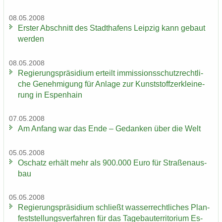
08.05.2008
Ers­ter Ab­schnitt des Stadt­ha­fens Leip­zig kann ge­baut
wer­den
08.05.2008
Re­gie­rungs­prä­si­di­um er­teilt im­mis­si­ons­schutz­recht­li­
che Ge­neh­mi­gung für An­la­ge zur Kunst­stoff­zer­klei­ne­
rung in Es­pen­hain
07.05.2008
Am An­fang war das Ende – Ge­dan­ken über die Welt
05.05.2008
Oschatz er­hält mehr als 900.000 Euro für Stra­ßen­aus­
bau
05.05.2008
Re­gie­rungs­prä­si­di­um schließt was­ser­recht­li­ches Plan­
fest­stel­lungs­ver­fah­ren für das Ta­ge­bau­ter­ri­to­ri­um Es­