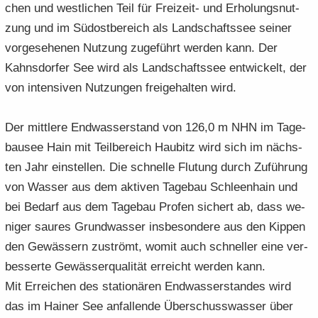
chen und west­li­chen Teil für Freizeit-​ und Er­ho­lungs­nut­
zung und im Süd­ost­be­reich als Land­schafts­see sei­ner
vor­ge­se­he­nen Nut­zung zu­ge­führt wer­den kann. Der
Kahns­dor­fer See wird als Land­schafts­see ent­wi­ckelt, der
von in­ten­si­ven Nut­zun­gen frei­ge­hal­ten wird.
Der mitt­le­re End­was­ser­stand von 126,0 m NHN im Ta­ge­
bau­see Hain mit Teil­be­reich Hau­bitz wird sich im nächs­
ten Jahr ein­stel­len. Die schnel­le Flu­tung durch Zu­füh­rung
von Was­ser aus dem ak­ti­ven Ta­ge­bau Schleen­hain und
bei Be­darf aus dem Ta­ge­bau Profen si­chert ab, dass we­
ni­ger sau­res Grund­was­ser ins­be­son­de­re aus den Kip­pen
den Ge­wäs­sern zu­strömt, womit auch schnel­ler eine ver­
bes­ser­te Ge­wäs­ser­qua­li­tät er­reicht wer­den kann.
Mit Er­rei­chen des sta­tio­nä­ren End­was­ser­stan­des wird
das im Hai­ner See an­fal­len­de Über­schuss­was­ser über