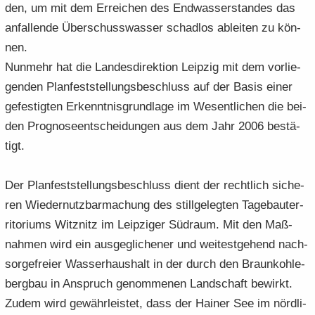
den, um mit dem Er­rei­chen des End­was­ser­stan­des das
an­fal­len­de Über­schuss­was­ser schad­los ab­lei­ten zu kön­
nen.
Nun­mehr hat die Lan­des­di­rek­ti­on Leip­zig mit dem vor­lie­
gen­den Plan­fest­stel­lungs­be­schluss auf der Basis einer
ge­fes­tig­ten Er­kennt­nis­grund­la­ge im We­sent­li­chen die bei­
den Pro­gno­se­ent­schei­dun­gen aus dem Jahr 2006 be­stä­
tigt.
Der Plan­fest­stel­lungs­be­schluss dient der recht­lich si­che­
ren Wie­der­nutz­bar­ma­chung des still­ge­leg­ten Ta­ge­bau­ter­
ri­to­ri­ums Witz­nitz im Leip­zi­ger Süd­raum. Mit den Maß­
nah­men wird ein aus­ge­gli­che­ner und wei­test­ge­hend nach­
sor­ge­frei­er Was­ser­haus­halt in der durch den Braun­koh­le­
berg­bau in An­spruch ge­nom­me­nen Land­schaft be­wirkt.
Zudem wird ge­währ­leis­tet, dass der Hai­ner See im nörd­li­