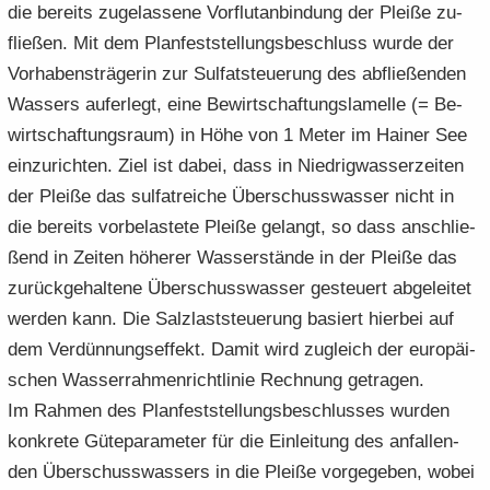
die be­reits zu­ge­las­se­ne Vor­flut­an­bin­dung der Plei­ße zu­
flie­ßen. Mit dem Plan­fest­stel­lungs­be­schluss wurde der
Vor­ha­bens­trä­ge­rin zur Sul­fat­steue­rung des ab­flie­ßen­den
Was­sers auf­er­legt, eine Be­wirt­schaf­tungs­la­mel­le (= Be­
wirt­schaf­tungs­raum) in Höhe von 1 Meter im Hai­ner See
ein­zu­rich­ten. Ziel ist dabei, dass in Nied­rig­was­ser­zei­ten
der Plei­ße das sul­fatrei­che Über­schuss­was­ser nicht in
die be­reits vor­be­las­te­te Plei­ße ge­langt, so dass an­schlie­
ßend in Zei­ten hö­he­rer Was­ser­stän­de in der Plei­ße das
zu­rück­ge­hal­te­ne Über­schuss­was­ser ge­steu­ert ab­ge­lei­tet
wer­den kann. Die Salz­last­steue­rung ba­siert hier­bei auf
dem Ver­dün­nungs­ef­fekt. Damit wird zu­gleich der eu­ro­päi­
schen Was­ser­rah­men­richt­li­nie Rech­nung ge­tra­gen.
Im Rah­men des Plan­fest­stel­lungs­be­schlus­ses wur­den
kon­kre­te Gü­te­pa­ra­me­ter für die Ein­lei­tung des an­fal­len­
den Über­schuss­was­sers in die Plei­ße vor­ge­ge­ben, wobei