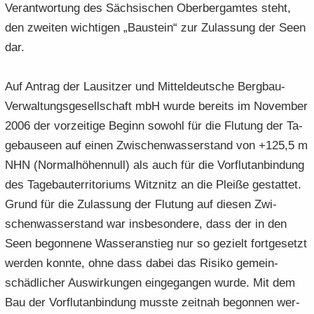
Ver­ant­wor­tung des Säch­si­schen Ober­berg­am­tes steht,
den zwei­ten wich­ti­gen „Bau­stein“ zur Zu­las­sung der Seen
dar.
Auf An­trag der Lau­sit­zer und Mit­tel­deut­sche Bergbau-​
Verwaltungsgesellschaft mbH wurde be­reits im No­vem­ber
2006 der vor­zei­ti­ge Be­ginn so­wohl für die Flu­tung der Ta­
ge­bau­se­en auf einen Zwi­schen­was­ser­stand von +125,5 m
NHN (Nor­mal­hö­hen­null) als auch für die Vor­flut­an­bin­dung
des Ta­ge­bau­ter­ri­to­ri­ums Witz­nitz an die Plei­ße ge­stat­tet.
Grund für die Zu­las­sung der Flu­tung auf die­sen Zwi­
schen­was­ser­stand war ins­be­son­de­re, dass der in den
Seen be­gon­ne­ne Was­ser­an­stieg nur so ge­zielt fort­ge­setzt
wer­den konn­te, ohne dass dabei das Ri­si­ko ge­mein­
schäd­li­cher Aus­wir­kun­gen ein­ge­gan­gen wurde. Mit dem
Bau der Vor­flut­an­bin­dung muss­te zeit­nah be­gon­nen wer­