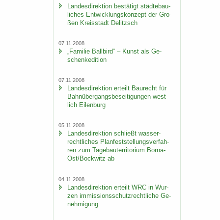
Lan­des­di­rek­ti­on be­stä­tigt städ­te­bau­
li­ches Ent­wick­lungs­kon­zept der Gro­
ßen Kreis­stadt De­litzsch
07.11.2008
„Fa­mi­lie Ball­bird“ – Kunst als Ge­
schen­ke­di­ti­on
07.11.2008
Lan­des­di­rek­ti­on er­teilt Bau­recht für
Bahn­über­gangs­be­sei­ti­gun­gen west­
lich Ei­len­burg
05.11.2008
Lan­des­di­rek­ti­on schließt was­ser­
recht­li­ches Plan­fest­stel­lungs­ver­fah­
ren zum Ta­ge­bau­ter­ri­to­ri­um Borna-​
Ost/Bock­witz ab
04.11.2008
Lan­des­di­rek­ti­on er­teilt WRC in Wur­
zen im­mis­si­ons­schutz­recht­li­che Ge­
neh­mi­gung