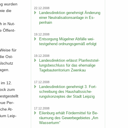
rung wur­den
22.12.2008
wie die
Lan­des­di­rek­ti­on ge­neh­migt Än­de­rung
einer Neu­tra­li­sa­ti­ons­an­la­ge in Es­
pen­hain
h in Nut­
e Öf­fent­
19.12.2008
Ent­sor­gung Mü­gel­ner Ab­fäl­le wei­
test­ge­hend ord­nungs­ge­mäß er­folgt
r Weise für
19.12.2008
 die Ost­
Lan­des­di­rek­ti­on er­lässt Plan­fest­stel­
l­schutz
lungs­be­schluss für das ehe­ma­li­ge
a­gen.
Ta­ge­bau­ter­ri­to­ri­um Zwenkau
17.12.2008
s im 12.
Lan­des­di­rek­ti­on ge­neh­migt 3. Fort­
­rock zum
schrei­bung des Haus­halts­si­che­
st­ge­stellt
rungs­kon­zep­tes der Stadt Leip­zig
neue Per­
17.12.2008
­che At­
Ei­len­burg er­hält För­der­mit­tel für Be­
di­um Leip­
räu­mung des Ge­wer­be­ge­bie­tes „Am
Was­ser­turm“