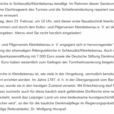
s­kir­che in Schkeu­ditz/Klein­lie­be­nau be­wil­ligt. Im Rah­men die­ser Sa­nie­
­ne Dach­trag­werk des Tur­mes und die Schie­fer­ein­de­ckung re­pa­riert so
ne er­neu­ert.
, dem 23. Fe­bru­ar, um 10 Uhr, wird die­ser erste Bau­ab­schnitt fei­er­lic
­men und durch den Kultur-​ und Pil­ger­ver­ein Klein­lie­be­nau e. V. an di
ber­ge­ben. Hier­zu sind Sie recht herz­lich ein­ge­la­den!
​ und Pil­ger­ver­ein Klein­lie­be­nau e. V. en­ga­giert sich in her­vor­ra­gen­de
tung der ehe­ma­li­gen Rit­ter­guts­kir­che in Schkeu­ditz/Klein­lie­be­nau. Auch
Spar­kas­sen­stif­tung mit 7.000 Euro sowie die Deut­sche Stif­tung Denk­ma
 Euro haben we­sent­lich zum Ge­lin­gen der Turm­helm­sa­nie­rung bei­getr
ir­che in Klein­lie­be­nau ist, wie viele in der Um­ge­bung, ver­mut­lich be­reit
ert er­rich­tet wor­den. Im Jahre 1787, d. h. in der Über­gangs­zeit vom Ba
­mus, wurde sie in den heu­ti­gen Zu­stand ver­setzt. Mit Er­leich­te­rung darf fe
ass nun­mehr auch für diese bau­lich stark ge­fähr­de­te Dorf­kir­che eine 
be­steht, womit das Leip­zi­ger Land um eine be­deut­sa­me kunst­ge­schicht­li
rei­cher wird“, so der für die bau­li­che Denk­mal­pfle­ge im Re­gie­rungs­prä­si­
di­ge Re­fe­rats­lei­ter, Dr. Wolf­gang Hocquél.