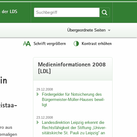
 der LDS
Übergeordnete Seiten
Schrift vergrößern
Kontrast erhöhen
Me­di­en­in­for­ma­tio­nen 2008
[LDL]
 in
29.12.2008
För­der­gel­der für Not­si­che­rung des
Bürgermeister-​Müller-Hauses be­wil­
ligt
i­staa­
23.12.2008
Lan­des­di­rek­ti­on Leip­zig er­kennt die
uro aus
Rechts­fä­hig­keit der Stif­tung „Uni­ver­
si­täts­kir­che St. Pauli zu Leip­zig“ an
­ma­li­gen