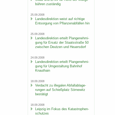
büh­ren zu­stän­dig
25.09.2008
Lan­des­di­rek­ti­on weist auf rich­ti­ge
Ent­sor­gung von Pflan­zen­ab­fäl­len hin
25.09.2008
Lan­des­di­rek­ti­on er­teilt Plan­ge­neh­mi­
gung für Er­satz der Staats­stra­ße 50
zwi­schen Deut­zen und Heu­ers­dorf
24.09.2008
Lan­des­di­rek­ti­on er­teilt Plan­ge­neh­mi­
gung für Um­ge­stal­tung Bahn­hof
Knaut­hain
18.09.2008
Ver­dacht zu il­le­ga­len Ab­fall­ab­la­ge­
run­gen auf Schieß­platz Sör­ne­witz
be­stä­tigt
18.09.2008
Leip­zig im Fokus des Ka­ta­stro­phen­
schut­zes