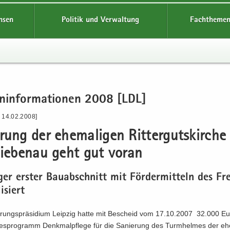
hsen
Politik und Verwaltung
Fachthemen
en­in­for­ma­tio­nen 2008 [LDL]
- 14.02.2008]
­rung der ehe­ma­li­gen Rit­ter­guts­kir­che
­lie­be­nau geht gut voran
ger ers­ter Bau­ab­schnitt mit För­der­mit­teln des Fre
i­siert
­rungs­prä­si­di­um Leip­zig hatte mit Be­scheid vom 17.10.2007 32.000 E
s­pro­gramm Denk­mal­pfle­ge für die Sa­nie­rung des Turm­hel­mes der ehe