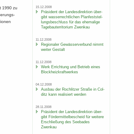
15.12.2008
it 1990 zu
Prä­si­dent der Lan­des­di­rek­ti­on über­
ie­rungs­
gibt was­ser­recht­li­chen Plan­fest­stel­
lio­nen
lungs­be­schluss für das ehe­ma­li­ge
Ta­ge­bau­ter­ri­to­ri­um Zwenkau
11.12.2008
Re­gio­na­ler Ge­wäs­ser­ver­bund nimmt
wei­ter Ge­stalt
11.12.2008
Werk Er­rich­tung und Be­trieb eines
Block­heiz­kraft­wer­kes
04.12.2008
Aus­bau der Roch­lit­zer Stra­ße in Col­
ditz kann rea­li­siert wer­den
28.11.2008
Prä­si­dent der Lan­des­di­rek­ti­on über­
gibt För­der­mit­tel­be­scheid für wei­te­re
Er­schlie­ßung des See­ba­des
Zwenkau