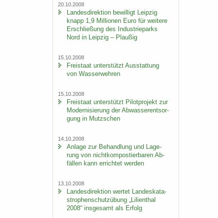
20.10.2008
Lan­des­di­rek­ti­on be­wil­ligt Leip­zig
knapp 1,9 Mil­lio­nen Euro für wei­te­re
Er­schlie­ßung des In­dus­trie­parks
Nord in Leip­zig – Plau­ßig
15.10.2008
Frei­staat un­ter­stützt Aus­stat­tung
von Was­ser­weh­ren
15.10.2008
Frei­staat un­ter­stützt Pi­lot­pro­jekt zur
Mo­der­ni­sie­rung der Ab­was­ser­ent­sor­
gung in Mutz­schen
14.10.2008
An­la­ge zur Be­hand­lung und La­ge­
rung von nicht­kom­pos­tier­ba­ren Ab­
fäl­len kann er­rich­tet wer­den
13.10.2008
Lan­des­di­rek­ti­on wer­tet Lan­des­ka­ta­
stro­phen­schutz­übung „Li­li­en­thal
2008“ ins­ge­samt als Er­folg