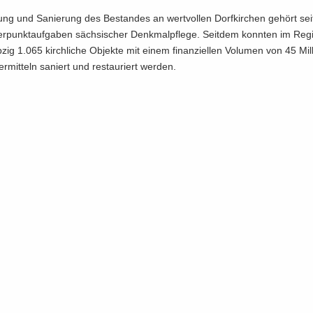
tung und Sa­nie­rung des Be­stan­des an wert­vol­len Dorf­kir­chen ge­hört se
­punkt­auf­ga­ben säch­si­scher Denk­mal­pfle­ge. Seit­dem konn­ten im Re­g
­zig 1.065 kirch­li­che Ob­jek­te mit einem fi­nan­zi­el­len Vo­lu­men von 45 Mil­
r­mit­teln sa­niert und re­stau­riert wer­den.