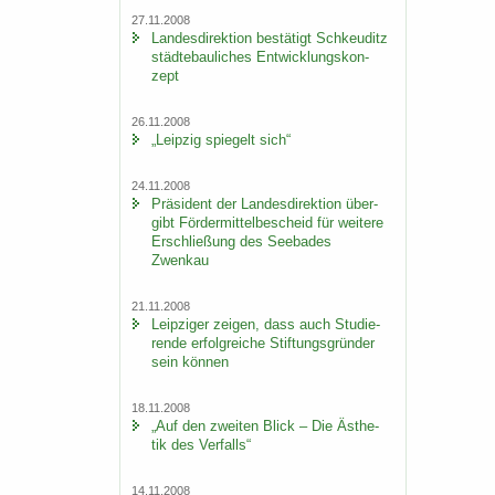
27.11.2008
Lan­des­di­rek­ti­on be­stä­tigt Schkeu­ditz
städ­te­bau­li­ches Ent­wick­lungs­kon­
zept
26.11.2008
„Leip­zig spie­gelt sich“
24.11.2008
Prä­si­dent der Lan­des­di­rek­ti­on über­
gibt För­der­mit­tel­be­scheid für wei­te­re
Er­schlie­ßung des See­ba­des
Zwenkau
21.11.2008
Leip­zi­ger zei­gen, dass auch Stu­die­
ren­de er­folg­rei­che Stif­tungs­grün­der
sein kön­nen
18.11.2008
„Auf den zwei­ten Blick – Die Äs­the­
tik des Ver­falls“
14.11.2008