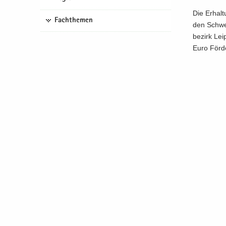
Die Er­hal­
Fachthemen
den Schwer
be­zirk Leip
Euro För­de