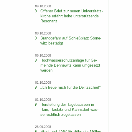
09.10.2008
Of­fe­ner Brief zur neuen Uni­ver­si­täts­
kir­che er­fährt hohe un­ter­stüt­zen­de
Re­so­nanz
08.10.2008
Brand­ge­fahr auf Schieß­platz Sör­ne­
witz be­stä­tigt
06.10.2008
Hoch­was­ser­schutz­an­la­ge für Ge­
mein­de Ben­ne­witz kann um­ge­setzt
wer­den
01.10.2008
„Ich freue mich für die De­litz­scher!“
01.10.2008
Her­stel­lung der Ta­ge­bau­se­en in
Hain, Hau­bitz und Kahns­dorf was­
ser­recht­lich zu­ge­las­sen
26.09.2008
Stadt und ZAW für Höhe der Müll­ge­